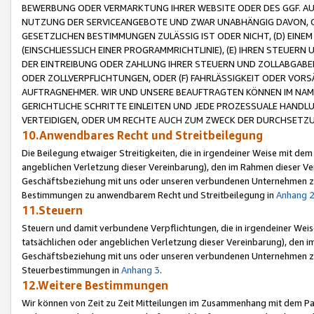
BEWERBUNG ODER VERMARKTUNG IHRER WEBSITE ODER DES GGF. AUF 
NUTZUNG DER SERVICEANGEBOTE UND ZWAR UNABHÄNGIG DAVON, O
GESETZLICHEN BESTIMMUNGEN ZULÄSSIG IST ODER NICHT, (D) EINE
(EINSCHLIESSLICH EINER PROGRAMMRICHTLINIE), (E) IHREN STEUER
DER EINTREIBUNG ODER ZAHLUNG IHRER STEUERN UND ZOLLABGAB
ODER ZOLLVERPFLICHTUNGEN, ODER (F) FAHRLÄSSIGKEIT ODER VORS
AUFTRAGNEHMER. WIR UND UNSERE BEAUFTRAGTEN KÖNNEN IM NAME
GERICHTLICHE SCHRITTE EINLEITEN UND JEDE PROZESSUALE HAND
VERTEIDIGEN, ODER UM RECHTE AUCH ZUM ZWECK DER DURCHSETZU
10.Anwendbares Recht und Streitbeilegung
Die Beilegung etwaiger Streitigkeiten, die in irgendeiner Weise mit de
angeblichen Verletzung dieser Vereinbarung), den im Rahmen dieser Ve
Geschäftsbeziehung mit uns oder unseren verbundenen Unternehmen zu
Bestimmungen zu anwendbarem Recht und Streitbeilegung in
Anhang 
11.Steuern
Steuern und damit verbundene Verpflichtungen, die in irgendeiner Wei
tatsächlichen oder angeblichen Verletzung dieser Vereinbarung), den 
Geschäftsbeziehung mit uns oder unseren verbundenen Unternehmen z
Steuerbestimmungen in
Anhang 3
.
12.Weitere Bestimmungen
Wir können von Zeit zu Zeit Mitteilungen im Zusammenhang mit dem Par