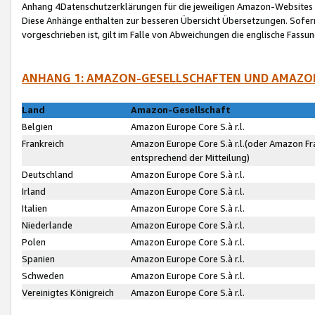
Anhang 4Datenschutzerklärungen für die jeweiligen Amazon-Websites
Diese Anhänge enthalten zur besseren Übersicht Übersetzungen. Sofe
vorgeschrieben ist, gilt im Falle von Abweichungen die englische Fass
ANHANG 1: AMAZON-GESELLSCHAFTEN UND AMAZO
Land
Amazon-Gesellschaft
Belgien
Amazon Europe Core S.à r.l.
Frankreich
Amazon Europe Core S.à r.l.(oder Amazon Fr
entsprechend der Mitteilung)
Deutschland
Amazon Europe Core S.à r.l.
Irland
Amazon Europe Core S.à r.l.
Italien
Amazon Europe Core S.à r.l.
Niederlande
Amazon Europe Core S.à r.l.
Polen
Amazon Europe Core S.à r.l.
Spanien
Amazon Europe Core S.à r.l.
Schweden
Amazon Europe Core S.à r.l.
Vereinigtes Königreich
Amazon Europe Core S.à r.l.