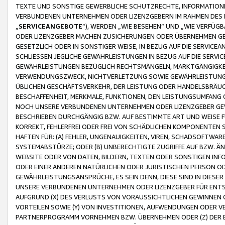
TEXTE UND SONSTIGE GEWERBLICHE SCHUTZRECHTE, INFORMATIONE
VERBUNDENEN UNTERNEHMEN ODER LIZENZGEBERN IM RAHMEN DES
„
SERVICEANGEBOTE
“), WERDEN „WIE BESEHEN“ UND „WIE VERFÜ
ODER LIZENZGEBER MACHEN ZUSICHERUNGEN ODER ÜBERNEHMEN GEW
GESETZLICH ODER IN SONSTIGER WEISE, IN BEZUG AUF DIE SERVI
SCHLIESSEN JEGLICHE GEWÄHRLEISTUNGEN IN BEZUG AUF DIE SERVI
GEWÄHRLEISTUNGEN BEZÜGLICH RECHTSMÄNGELN, MARKTGÄNGIGKEIT
VERWENDUNGSZWECK, NICHTVERLETZUNG SOWIE GEWÄHRLEISTUNGEN 
ÜBLICHEN GESCHÄFTSVERKEHR, DER LEISTUNG ODER HANDELSBRÄUCH
BESCHAFFENHEIT, MERKMALE, FUNKTIONEN, DEN LEISTUNGSUMFANG 
NOCH UNSERE VERBUNDENEN UNTERNEHMEN ODER LIZENZGEBER GEWÄ
BESCHRIEBEN DURCHGÄNGIG BZW. AUF BESTIMMTE ART UND WEISE
KORREKT, FEHLERFREI ODER FREI VON SCHÄDLICHEN KOMPONENTEN
HAFTEN FÜR: (A) FEHLER, UNGENAUIGKEITEN, VIREN, SCHADSOFTW
SYSTEMABSTÜRZE; ODER (B) UNBERECHTIGTE ZUGRIFFE AUF BZW. 
WEBSITE ODER VON DATEN, BILDERN, TEXTEN ODER SONSTIGEN INF
ODER EINER ANDEREN NATÜRLICHEN ODER JURISTISCHEN PERSON OD
GEWÄHRLEISTUNGSANSPRÜCHE, ES SEIN DENN, DIESE SIND IN DIES
UNSERE VERBUNDENEN UNTERNEHMEN ODER LIZENZGEBER FÜR EN
AUFGRUND (X) DES VERLUSTS VON VORAUSSICHTLICHEN GEWINNEN
VORTEILEN SOWIE (Y) VON INVESTITIONEN, AUFWENDUNGEN ODER VE
PARTNERPROGRAMM VORNEHMEN BZW. ÜBERNEHMEN ODER (Z) DER 