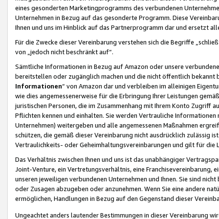
eines gesonderten Marketingprogramms des verbundenen Unternehmens
Unternehmen in Bezug auf das gesonderte Programm. Diese Vereinbarung
Ihnen und uns im Hinblick auf das Partnerprogramm dar und ersetzt al
Für die Zwecke dieser Vereinbarung verstehen sich die Begriffe „schließ
von „jedoch nicht beschränkt auf“.
Sämtliche Informationen in Bezug auf Amazon oder unsere verbunde
bereitstellen oder zugänglich machen und die nicht öffentlich bekannt bz
Informationen
“ von Amazon dar und verbleiben im alleinigen Eigent
wie dies angemessenerweise für die Erbringung Ihrer Leistungen gemäß d
juristischen Personen, die im Zusammenhang mit Ihrem Konto Zugriff au
Pflichten kennen und einhalten. Sie werden Vertrauliche Informationen 
Unternehmen) weitergeben und alle angemessenen Maßnahmen ergreifen
schützen, die gemäß dieser Vereinbarung nicht ausdrücklich zulässig is
Vertraulichkeits- oder Geheimhaltungsvereinbarungen und gilt für die
Das Verhältnis zwischen Ihnen und uns ist das unabhängiger Vertragspa
Joint-Venture, ein Vertretungsverhältnis, eine Franchisevereinbarung, 
unseren jeweiligen verbundenen Unternehmen und Ihnen. Sie sind ni
oder Zusagen abzugeben oder anzunehmen. Wenn Sie eine andere natürli
ermöglichen, Handlungen in Bezug auf den Gegenstand dieser Vereinbar
Ungeachtet anders lautender Bestimmungen in dieser Vereinbarung wird