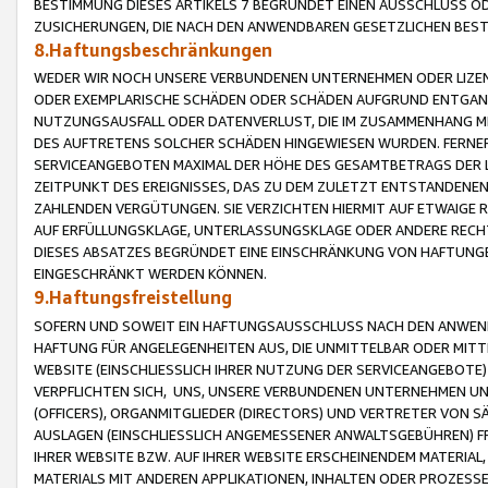
BESTIMMUNG DIESES ARTIKELS 7 BEGRÜNDET EINEN AUSSCHLUSS 
ZUSICHERUNGEN, DIE NACH DEN ANWENDBAREN GESETZLICHEN BE
8.Haftungsbeschränkungen
WEDER WIR NOCH UNSERE VERBUNDENEN UNTERNEHMEN ODER LIZEN
ODER EXEMPLARISCHE SCHÄDEN ODER SCHÄDEN AUFGRUND ENTGANG
NUTZUNGSAUSFALL ODER DATENVERLUST, DIE IM ZUSAMMENHANG MI
DES AUFTRETENS SOLCHER SCHÄDEN HINGEWIESEN WURDEN. FERN
SERVICEANGEBOTEN MAXIMAL DER HÖHE DES GESAMTBETRAGS DER 
ZEITPUNKT DES EREIGNISSES, DAS ZU DEM ZULETZT ENTSTANDENE
ZAHLENDEN VERGÜTUNGEN. SIE VERZICHTEN HIERMIT AUF ETWAIGE 
AUF ERFÜLLUNGSKLAGE, UNTERLASSUNGSKLAGE ODER ANDERE RECHT
DIESES ABSATZES BEGRÜNDET EINE EINSCHRÄNKUNG VON HAFTUNG
EINGESCHRÄNKT WERDEN KÖNNEN.
9.Haftungsfreistellung
SOFERN UND SOWEIT EIN HAFTUNGSAUSSCHLUSS NACH DEN ANWENDB
HAFTUNG FÜR ANGELEGENHEITEN AUS, DIE UNMITTELBAR ODER MITT
WEBSITE (EINSCHLIESSLICH IHRER NUTZUNG DER SERVICEANGEBOTE)
VERPFLICHTEN SICH, UNS, UNSERE VERBUNDENEN UNTERNEHMEN UN
(OFFICERS), ORGANMITGLIEDER (DIRECTORS) UND VERTRETER VON 
AUSLAGEN (EINSCHLIESSLICH ANGEMESSENER ANWALTSGEBÜHREN) FR
IHRER WEBSITE BZW. AUF IHRER WEBSITE ERSCHEINENDEM MATERIAL
MATERIALS MIT ANDEREN APPLIKATIONEN, INHALTEN ODER PROZESSE