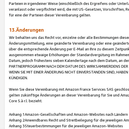
Parteien in irgendeiner Weise (einschließlich des Ergreifens oder Unt
veranlasst oder verpflichtet wird, die mit US-Gesetzen, Vorschriften,
für eine der Parteien dieser Vereinbarung gelten.
13.Änderungen
Wir behalten uns das Recht vor, einzelne oder alle Bestimmungen diese
Änderungsmitteilung, eine geänderte Vereinbarung oder eine geänderte 
über die entsprechende Änderung per E-Mail an Ihre zu diesem Zeitpun
ausgenommen etwaige Erhöhungen der Standardvergütung im Rahmen
Datum, jedoch frühestens sieben Kalendertage nach dem Datum, an de
PARTNERPROGRAMM NACH DEM DATUM DES WIRKSAMWERDENS DER Ä
WENN SIE MIT EINER ÄNDERUNG NICHT EINVERSTANDEN SIND, HABEN S
KÜNDIGEN.
Wenn Sie diese Vereinbarung mit Amazon France Services SAS geschlo
gelten zukünftige Änderungen an dieser Vereinbarung für Sie und Ama
Core S.à r.l. bezieht.
Anhang 1Amazon-Gesellschaften und Amazon-Websites nach Ländern
Anhang 2Anwendbares Recht und Streitbeilegung für die jeweiligen 
Anhang 3Steuerbestimmungen für die jeweiligen Amazon-Websites