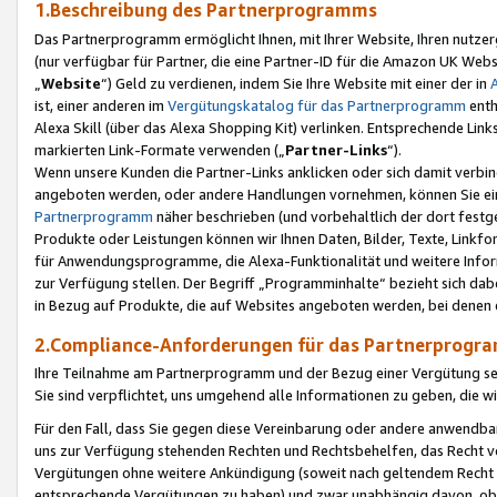
1.Beschreibung des Partnerprogramms
Das Partnerprogramm ermöglicht Ihnen, mit Ihrer Website, Ihren nutzer
(nur verfügbar für Partner, die eine Partner-ID für die Amazon UK We
„
Website
“) Geld zu verdienen, indem Sie Ihre Website mit einer der in
ist, einer anderen im
Vergütungskatalog für das Partnerprogramm
enth
Alexa Skill (über das Alexa Shopping Kit) verlinken. Entsprechende Lin
markierten Link-Formate verwenden („
Partner-Links
“).
Wenn unsere Kunden die Partner-Links anklicken oder sich damit verbi
angeboten werden, oder andere Handlungen vornehmen, können Sie eine
Partnerprogramm
näher beschrieben (und vorbehaltlich der dort festg
Produkte oder Leistungen können wir Ihnen Daten, Bilder, Texte, Linkfo
für Anwendungsprogramme, die Alexa-Funktionalität und weitere Inf
zur Verfügung stellen. Der Begriff „Programminhalte“ bezieht sich dabe
in Bezug auf Produkte, die auf Websites angeboten werden, bei denen 
2.Compliance-Anforderungen für das Partnerprog
Ihre Teilnahme am Partnerprogramm und der Bezug einer Vergütung setz
Sie sind verpflichtet, uns umgehend alle Informationen zu geben, die w
Für den Fall, dass Sie gegen diese Vereinbarung oder andere anwendba
uns zur Verfügung stehenden Rechten und Rechtsbehelfen, das Recht vo
Vergütungen ohne weitere Ankündigung (soweit nach geltendem Recht z
entsprechende Vergütungen zu haben) und zwar unabhängig davon, ob 