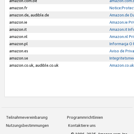
amazon.com.be
amazon.com.b
amazon.fr
Notice:Protec
amazon.de, audible.de
Amazon.de Da
amazon.ie
Amazon.ie Pri
amazon.it
Amazon.it Inf
amazon.nl
Amazon.nl Pri
amazon.pl
Informacja O
amazon.es
Aviso de Priv
amazon.se
Integritetsm
amazon.co.uk, audible.co.uk
Amazon.co.uk 
Teilnahmevereinbarung
Programmrichtlinien
Nutzungsbestimmungen
Kontaktiere uns