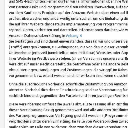
und SMS-Nachrichten. Ferner dürfen wir (a) Informationen über Ihre We
von Partner-Links und Programminhalten erhalten überwachen, aufzei
vor dem Kauf eines Produkts auf der Amazon-Website über einen auf Ih
prüfen, überwachen und anderweitig untersuchen, um die Einhaltung dies
die auf Ihrer Website dargestellte Implementierung von Programminhalt
reproduzieren, verbreiten und darstellen. Informationen darüber, wie w
Amazon-Datenschutzerklärung in
Anhang 4
.
Sie bestätigen und sind damit einverstanden, dass (a) wir und unsere 
(Traffic) anregen können, zu Bedingungen, die von den in dieser Vere
Unternehmen jederzeit (unmittelbar oder mittelbar) Websites oder Appl
Ihrer Website im Wettbewerb stehen, (c) ein Versäumnis unsererseits, I
Verzicht auf unser Recht darstellt, die betroffene oder eine andere B
Aktualisierungen, Handlungen und Zustimmungen, die wir ggf. im Rahme
vorgenommen bzw. erteilt werden und nur wirksam sind, wenn sie schri
Ohne die ausdrückliche vorherige schriftliche Zustimmung von Amazon
abtreten. Vorbehaltlich dieser Einschränkung ist diese Vereinbarung f
rechtlich bindend, gegenüber den Parteien und ihren jeweiligen Rech
Diese Vereinbarung umfasst die jeweils aktuellste Fassung aller Richtli
dieser Vereinbarung Bezug genommen wird und alle anderen Richtlinie
des Partnerprogramms zur Verfügung gestellt werden („
Programmric
verpflichten sich zu deren Einhaltung. Im Falle von Widersprüchen zwi
maßgeblich. Im Falle von Widersprüchen zwischen dieser Vereinbarun