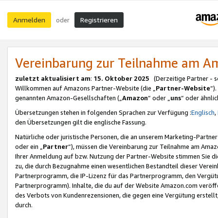
Anmelden
Registrieren
oder
Vereinbarung zur Teilnahme am 
zuletzt aktualisiert am
:
15. Oktober 2025
(Derzeitige Partner - 
Willkommen auf Amazons Partner-Website (die „
Partner-Website
“)
genannten Amazon-Gesellschaften („
Amazon
“ oder „
uns
“ oder ähnli
Übersetzungen stehen in folgenden Sprachen zur Verfügung :
Englisch
,
den Übersetzungen gilt die englische Fassung.
Natürliche oder juristische Personen, die an unserem Marketing-Partn
oder ein „
Partner
“), müssen die Vereinbarung zur Teilnahme am Ama
Ihrer Anmeldung auf bzw. Nutzung der Partner-Website stimmen Sie die
zu, die durch Bezugnahme einen wesentlichen Bestandteil dieser Verei
Partnerprogramm, die IP-Lizenz für das Partnerprogramm, den Vergütu
Partnerprogramm). Inhalte, die du auf der Website Amazon.com veröffe
des Verbots von Kundenrezensionen, die gegen eine Vergütung erstellt, 
durch.