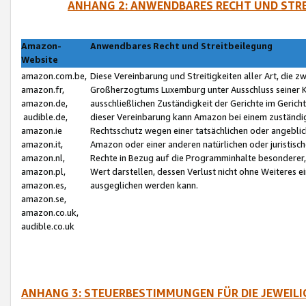
ANHANG 2: ANWENDBARES RECHT UND STRE
Amazon-
Anwendbares Recht und Streitbeilegung
Website
amazon.com.be,
Diese Vereinbarung und Streitigkeiten aller Art, die 
amazon.fr,
Großherzogtums Luxemburg unter Ausschluss seiner Kol
amazon.de,
ausschließlichen Zuständigkeit der Gerichte im Geri
audible.de,
dieser Vereinbarung kann Amazon bei einem zuständig
amazon.ie
Rechtsschutz wegen einer tatsächlichen oder angebli
amazon.it,
Amazon oder einer anderen natürlichen oder juristisc
amazon.nl,
Rechte in Bezug auf die Programminhalte besonderer,
amazon.pl,
Wert darstellen, dessen Verlust nicht ohne Weiteres e
amazon.es,
ausgeglichen werden kann.
amazon.se,
amazon.co.uk,
audible.co.uk
ANHANG 3: STEUERBESTIMMUNGEN FÜR DIE JEWEIL