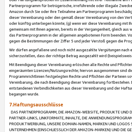
Partnerprogramm für betrügerische, irreführende oder illegale Zwecke
Amazon durch Sie oder Ihre Teilnahme am Partnerprogramm beschädig
dieser Vereinbarung oder den gemäß dieser Vereinbarung von den Vertr
oder künftig unterliegen könnte; (g) wenn wir diese Vereinbarung mit I
gemeinsam mit Ihnen agieren, bereits in der Vergangenheit, gleich aus
das Partnerprogramm in der allgemein angebotenen Form beenden. Vors
gegen die Bestimmungen der Ziffer 5 und jeder Verstoß gegen die Prog
Wir dürfen angefallene und noch nicht ausgezahlte Vergütungen nach 
sicherzustellen, dass der richtige Betrag ausgezahlt wird (beispielsw
Mit Beendigung dieser Vereinbarung erlöschen alle Rechte und Pflichte
eingeräumten Lizenzen/Nutzungsrechte; hiervon ausgenommen sind die in 
Programmrichtlinien festgelegten Rechte und Pflichten der Parteien sow
Vereinbarung, die nach Beendigung dieser Vereinbarung fortbestehen. D
entstandenen Verbindlichkeiten aus dieser Vereinbarung und der Haft
begangen wurde.
7.Haftungsausschlüsse
DAS PARTNERPROGRAMM, DIE AMAZON-WEBSITE, PRODUKTE UND DI
PARTNER-LINKS, LINKFORMATE, INHALTE, DIE ANWENDUNGSPROGR
PRODUKTWERBUNG, UNSERE DOMAIN-NAMEN, MARKEN UND LOGOS S
UNTERNEHMEN (EINSCHLIESSLICH DER AMAZON-MARKEN) UND DIE GE