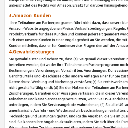
unbeschadet des Rechts von Amazon, Ersatz für darüber hinausgehen
3.Amazon-Kunden
Ihre Teilnahme am Partnerprogramm führt nicht dazu, dass unsere Kun
Amazon-Website angegebenen Preise, Verkaufsbedingungen, Regeln, Ri
Produktverkäufe für diese Kunden und können jederzeit geändert werde
sich einer unserer Kunden in einer Angelegenheit an Sie wenden, die 
Kunden mitteilen, dass er für Kundenservice-Fragen den auf der Ama
4.Gewährleistungen
Sie gewährleisten und sichern zu, dass (a) Sie gemäß dieser Vereinba
betreiben werden; (b) weder Ihre Teilnahme am Partnerprogramm noch d
Bestimmungen, Verordnungen, Vorschriften, Anordnungen, Konzessionen,
Gerichtsurteile und -beschlüsse oder andere Auflagen einer für Sie zu
Datenschutz, Werbung und Marketing) verstoßen; (c) Sie rechtswirksam 
nicht geschäftsfähig sind); (d) Sie den Nutzen der Teilnahme am Partne
Zusicherungen, Garantien oder Aussagen verlassen, die in dieser Verein
teilnehmen und keine Serviceangebote nutzen, wenn Sie US-Handelssa
unterliegen, in dem Sie Serviceangebote wahrnehmen; (f) Sie alle US
amerikanische Ausfuhr- und Wiederausfuhrbeschränkungen einhalten, 
Technologie und Leistungen gelten, und (g) die Angaben, die Sie im 
sind. Sie können Ihre Angaben aktualisieren, indem Sie sich über die 
Wir machen keine Zusicherungen und übernehmen keine Gewährleistun