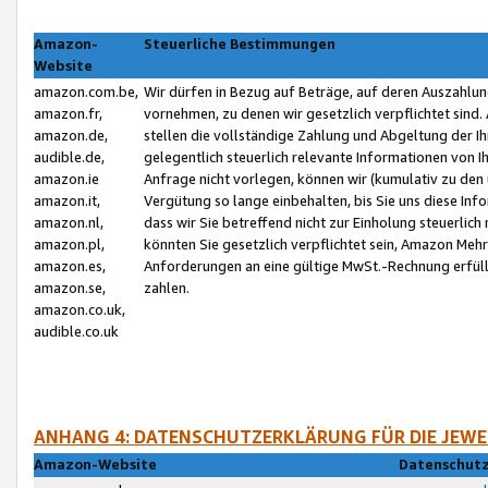
Amazon-
Steuerliche Bestimmungen
Website
amazon.com.be,
Wir dürfen in Bezug auf Beträge, auf deren Auszahlun
amazon.fr,
vornehmen, zu denen wir gesetzlich verpflichtet sind
amazon.de,
stellen die vollständige Zahlung und Abgeltung der 
audible.de,
gelegentlich steuerlich relevante Informationen von I
amazon.ie
Anfrage nicht vorlegen, können wir (kumulativ zu de
amazon.it,
Vergütung so lange einbehalten, bis Sie uns diese Inf
amazon.nl,
dass wir Sie betreffend nicht zur Einholung steuerlich 
amazon.pl,
könnten Sie gesetzlich verpflichtet sein, Amazon Meh
amazon.es,
Anforderungen an eine gültige MwSt.-Rechnung erfüllt
amazon.se,
zahlen.
amazon.co.uk,
audible.co.uk
ANHANG 4: DATENSCHUTZERKLÄRUNG FÜR DIE JEWE
Amazon-Website
Datenschutz