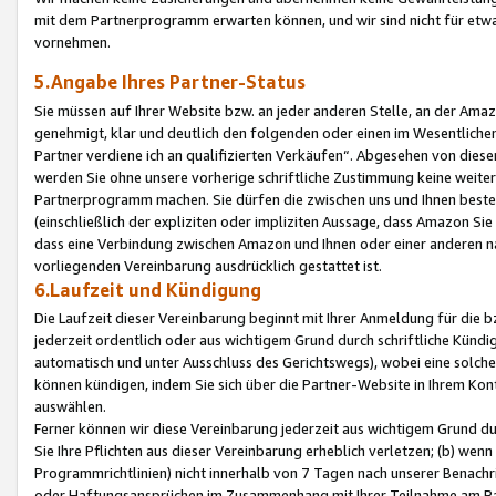
mit dem Partnerprogramm erwarten können, und wir sind nicht für etwa
vornehmen.
5.Angabe Ihres Partner-Status
Sie müssen auf Ihrer Website bzw. an jeder anderen Stelle, an der Am
genehmigt, klar und deutlich den folgenden oder einen im Wesentlichen
Partner verdiene ich an qualifizierten Verkäufen“. Abgesehen von die
werden Sie ohne unsere vorherige schriftliche Zustimmung keine weite
Partnerprogramm machen. Sie dürfen die zwischen uns und Ihnen best
(einschließlich der expliziten oder impliziten Aussage, dass Amazon Si
dass eine Verbindung zwischen Amazon und Ihnen oder einer anderen natü
vorliegenden Vereinbarung ausdrücklich gestattet ist.
6.Laufzeit und Kündigung
Die Laufzeit dieser Vereinbarung beginnt mit Ihrer Anmeldung für die 
jederzeit ordentlich oder aus wichtigem Grund durch schriftliche Kündi
automatisch und unter Ausschluss des Gerichtswegs), wobei eine solch
können kündigen, indem Sie sich über die Partner-Website in Ihrem Ko
auswählen.
Ferner können wir diese Vereinbarung jederzeit aus wichtigem Grund dur
Sie Ihre Pflichten aus dieser Vereinbarung erheblich verletzen; (b) wen
Programmrichtlinien) nicht innerhalb von 7 Tagen nach unserer Benachr
oder Haftungsansprüchen im Zusammenhang mit Ihrer Teilnahme am Pa