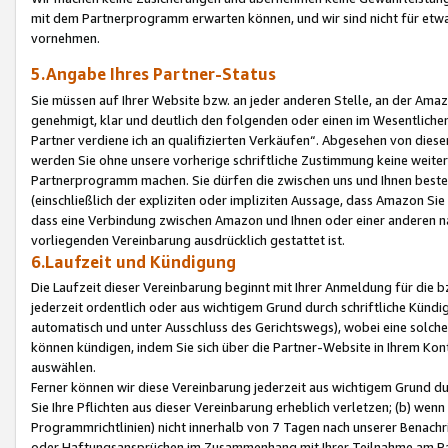
mit dem Partnerprogramm erwarten können, und wir sind nicht für etwa
vornehmen.
5.Angabe Ihres Partner-Status
Sie müssen auf Ihrer Website bzw. an jeder anderen Stelle, an der Am
genehmigt, klar und deutlich den folgenden oder einen im Wesentlichen
Partner verdiene ich an qualifizierten Verkäufen“. Abgesehen von die
werden Sie ohne unsere vorherige schriftliche Zustimmung keine weite
Partnerprogramm machen. Sie dürfen die zwischen uns und Ihnen best
(einschließlich der expliziten oder impliziten Aussage, dass Amazon Si
dass eine Verbindung zwischen Amazon und Ihnen oder einer anderen natü
vorliegenden Vereinbarung ausdrücklich gestattet ist.
6.Laufzeit und Kündigung
Die Laufzeit dieser Vereinbarung beginnt mit Ihrer Anmeldung für die 
jederzeit ordentlich oder aus wichtigem Grund durch schriftliche Kündi
automatisch und unter Ausschluss des Gerichtswegs), wobei eine solch
können kündigen, indem Sie sich über die Partner-Website in Ihrem Ko
auswählen.
Ferner können wir diese Vereinbarung jederzeit aus wichtigem Grund dur
Sie Ihre Pflichten aus dieser Vereinbarung erheblich verletzen; (b) wen
Programmrichtlinien) nicht innerhalb von 7 Tagen nach unserer Benachr
oder Haftungsansprüchen im Zusammenhang mit Ihrer Teilnahme am Pa