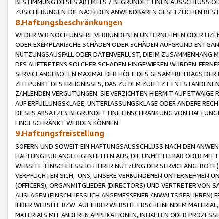
BESTIMMUNG DIESES ARTIKELS 7 BEGRÜNDET EINEN AUSSCHLUSS 
ZUSICHERUNGEN, DIE NACH DEN ANWENDBAREN GESETZLICHEN BE
8.Haftungsbeschränkungen
WEDER WIR NOCH UNSERE VERBUNDENEN UNTERNEHMEN ODER LIZEN
ODER EXEMPLARISCHE SCHÄDEN ODER SCHÄDEN AUFGRUND ENTGANG
NUTZUNGSAUSFALL ODER DATENVERLUST, DIE IM ZUSAMMENHANG MI
DES AUFTRETENS SOLCHER SCHÄDEN HINGEWIESEN WURDEN. FERN
SERVICEANGEBOTEN MAXIMAL DER HÖHE DES GESAMTBETRAGS DER 
ZEITPUNKT DES EREIGNISSES, DAS ZU DEM ZULETZT ENTSTANDENE
ZAHLENDEN VERGÜTUNGEN. SIE VERZICHTEN HIERMIT AUF ETWAIGE 
AUF ERFÜLLUNGSKLAGE, UNTERLASSUNGSKLAGE ODER ANDERE RECHT
DIESES ABSATZES BEGRÜNDET EINE EINSCHRÄNKUNG VON HAFTUNG
EINGESCHRÄNKT WERDEN KÖNNEN.
9.Haftungsfreistellung
SOFERN UND SOWEIT EIN HAFTUNGSAUSSCHLUSS NACH DEN ANWENDB
HAFTUNG FÜR ANGELEGENHEITEN AUS, DIE UNMITTELBAR ODER MITT
WEBSITE (EINSCHLIESSLICH IHRER NUTZUNG DER SERVICEANGEBOTE)
VERPFLICHTEN SICH, UNS, UNSERE VERBUNDENEN UNTERNEHMEN UN
(OFFICERS), ORGANMITGLIEDER (DIRECTORS) UND VERTRETER VON 
AUSLAGEN (EINSCHLIESSLICH ANGEMESSENER ANWALTSGEBÜHREN) FR
IHRER WEBSITE BZW. AUF IHRER WEBSITE ERSCHEINENDEM MATERIAL
MATERIALS MIT ANDEREN APPLIKATIONEN, INHALTEN ODER PROZESSE