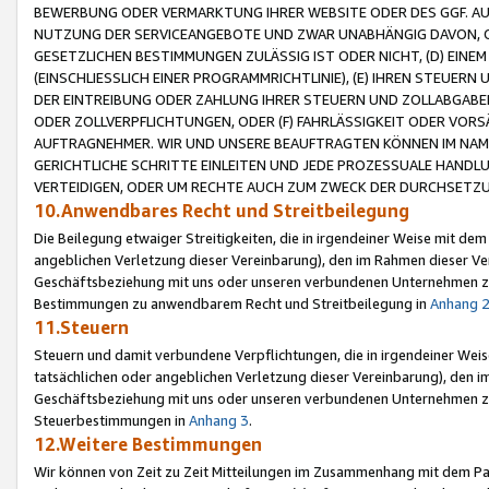
BEWERBUNG ODER VERMARKTUNG IHRER WEBSITE ODER DES GGF. AUF 
NUTZUNG DER SERVICEANGEBOTE UND ZWAR UNABHÄNGIG DAVON, O
GESETZLICHEN BESTIMMUNGEN ZULÄSSIG IST ODER NICHT, (D) EINE
(EINSCHLIESSLICH EINER PROGRAMMRICHTLINIE), (E) IHREN STEUER
DER EINTREIBUNG ODER ZAHLUNG IHRER STEUERN UND ZOLLABGAB
ODER ZOLLVERPFLICHTUNGEN, ODER (F) FAHRLÄSSIGKEIT ODER VORS
AUFTRAGNEHMER. WIR UND UNSERE BEAUFTRAGTEN KÖNNEN IM NAME
GERICHTLICHE SCHRITTE EINLEITEN UND JEDE PROZESSUALE HAND
VERTEIDIGEN, ODER UM RECHTE AUCH ZUM ZWECK DER DURCHSETZU
10.Anwendbares Recht und Streitbeilegung
Die Beilegung etwaiger Streitigkeiten, die in irgendeiner Weise mit de
angeblichen Verletzung dieser Vereinbarung), den im Rahmen dieser Ve
Geschäftsbeziehung mit uns oder unseren verbundenen Unternehmen zu
Bestimmungen zu anwendbarem Recht und Streitbeilegung in
Anhang 
11.Steuern
Steuern und damit verbundene Verpflichtungen, die in irgendeiner Wei
tatsächlichen oder angeblichen Verletzung dieser Vereinbarung), den 
Geschäftsbeziehung mit uns oder unseren verbundenen Unternehmen z
Steuerbestimmungen in
Anhang 3
.
12.Weitere Bestimmungen
Wir können von Zeit zu Zeit Mitteilungen im Zusammenhang mit dem Par