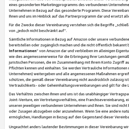
eines gesonderten Marketingprogramms des verbundenen Unternehmens
Unternehmen in Bezug auf das gesonderte Programm. Diese Vereinbarung
Ihnen und uns im Hinblick auf das Partnerprogramm dar und ersetzt al
Für die Zwecke dieser Vereinbarung verstehen sich die Begriffe „schließ
von „jedoch nicht beschränkt auf“.
Sämtliche Informationen in Bezug auf Amazon oder unsere verbunde
bereitstellen oder zugänglich machen und die nicht öffentlich bekannt bz
Informationen
“ von Amazon dar und verbleiben im alleinigen Eigent
wie dies angemessenerweise für die Erbringung Ihrer Leistungen gemäß d
juristischen Personen, die im Zusammenhang mit Ihrem Konto Zugriff au
Pflichten kennen und einhalten. Sie werden Vertrauliche Informationen 
Unternehmen) weitergeben und alle angemessenen Maßnahmen ergreifen
schützen, die gemäß dieser Vereinbarung nicht ausdrücklich zulässig is
Vertraulichkeits- oder Geheimhaltungsvereinbarungen und gilt für die
Das Verhältnis zwischen Ihnen und uns ist das unabhängiger Vertragspa
Joint-Venture, ein Vertretungsverhältnis, eine Franchisevereinbarung, 
unseren jeweiligen verbundenen Unternehmen und Ihnen. Sie sind ni
oder Zusagen abzugeben oder anzunehmen. Wenn Sie eine andere natürli
ermöglichen, Handlungen in Bezug auf den Gegenstand dieser Vereinbar
Ungeachtet anders lautender Bestimmungen in dieser Vereinbarung wird