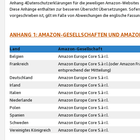
Anhang 4Datenschutzerklärungen für die jeweiligen Amazon-Websites
Diese Anhänge enthalten zur besseren Übersicht Übersetzungen. Sofe
vorgeschrieben ist, gilt im Falle von Abweichungen die englische Fass
ANHANG 1: AMAZON-GESELLSCHAFTEN UND AMAZO
Land
Amazon-Gesellschaft
Belgien
Amazon Europe Core S.à r.l.
Frankreich
Amazon Europe Core S.à r.l.(oder Amazon Fr
entsprechend der Mitteilung)
Deutschland
Amazon Europe Core S.à r.l.
Irland
Amazon Europe Core S.à r.l.
Italien
Amazon Europe Core S.à r.l.
Niederlande
Amazon Europe Core S.à r.l.
Polen
Amazon Europe Core S.à r.l.
Spanien
Amazon Europe Core S.à r.l.
Schweden
Amazon Europe Core S.à r.l.
Vereinigtes Königreich
Amazon Europe Core S.à r.l.