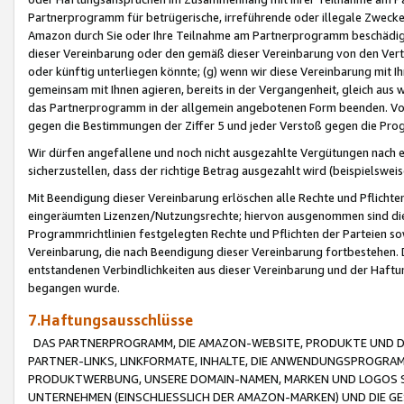
Partnerprogramm für betrügerische, irreführende oder illegale Zwecke
Amazon durch Sie oder Ihre Teilnahme am Partnerprogramm beschädig
dieser Vereinbarung oder den gemäß dieser Vereinbarung von den Vertr
oder künftig unterliegen könnte; (g) wenn wir diese Vereinbarung mit I
gemeinsam mit Ihnen agieren, bereits in der Vergangenheit, gleich aus
das Partnerprogramm in der allgemein angebotenen Form beenden. Vors
gegen die Bestimmungen der Ziffer 5 und jeder Verstoß gegen die Prog
Wir dürfen angefallene und noch nicht ausgezahlte Vergütungen nach 
sicherzustellen, dass der richtige Betrag ausgezahlt wird (beispielsw
Mit Beendigung dieser Vereinbarung erlöschen alle Rechte und Pflichte
eingeräumten Lizenzen/Nutzungsrechte; hiervon ausgenommen sind die in 
Programmrichtlinien festgelegten Rechte und Pflichten der Parteien sow
Vereinbarung, die nach Beendigung dieser Vereinbarung fortbestehen. D
entstandenen Verbindlichkeiten aus dieser Vereinbarung und der Haft
begangen wurde.
7.Haftungsausschlüsse
DAS PARTNERPROGRAMM, DIE AMAZON-WEBSITE, PRODUKTE UND DI
PARTNER-LINKS, LINKFORMATE, INHALTE, DIE ANWENDUNGSPROGR
PRODUKTWERBUNG, UNSERE DOMAIN-NAMEN, MARKEN UND LOGOS S
UNTERNEHMEN (EINSCHLIESSLICH DER AMAZON-MARKEN) UND DIE GE