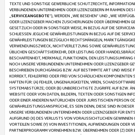
TEXTE UND SONSTIGE GEWERBLICHE SCHUTZRECHTE, INFORMATIONE
VERBUNDENEN UNTERNEHMEN ODER LIZENZGEBERN IM RAHMEN DES
„
SERVICEANGEBOTE
“), WERDEN „WIE BESEHEN“ UND „WIE VERFÜ
ODER LIZENZGEBER MACHEN ZUSICHERUNGEN ODER ÜBERNEHMEN GEW
GESETZLICH ODER IN SONSTIGER WEISE, IN BEZUG AUF DIE SERVI
SCHLIESSEN JEGLICHE GEWÄHRLEISTUNGEN IN BEZUG AUF DIE SERVI
GEWÄHRLEISTUNGEN BEZÜGLICH RECHTSMÄNGELN, MARKTGÄNGIGKEIT
VERWENDUNGSZWECK, NICHTVERLETZUNG SOWIE GEWÄHRLEISTUNGEN 
ÜBLICHEN GESCHÄFTSVERKEHR, DER LEISTUNG ODER HANDELSBRÄUCH
BESCHAFFENHEIT, MERKMALE, FUNKTIONEN, DEN LEISTUNGSUMFANG 
NOCH UNSERE VERBUNDENEN UNTERNEHMEN ODER LIZENZGEBER GEWÄ
BESCHRIEBEN DURCHGÄNGIG BZW. AUF BESTIMMTE ART UND WEISE
KORREKT, FEHLERFREI ODER FREI VON SCHÄDLICHEN KOMPONENTEN
HAFTEN FÜR: (A) FEHLER, UNGENAUIGKEITEN, VIREN, SCHADSOFTW
SYSTEMABSTÜRZE; ODER (B) UNBERECHTIGTE ZUGRIFFE AUF BZW. 
WEBSITE ODER VON DATEN, BILDERN, TEXTEN ODER SONSTIGEN INF
ODER EINER ANDEREN NATÜRLICHEN ODER JURISTISCHEN PERSON OD
GEWÄHRLEISTUNGSANSPRÜCHE, ES SEIN DENN, DIESE SIND IN DIES
UNSERE VERBUNDENEN UNTERNEHMEN ODER LIZENZGEBER FÜR EN
AUFGRUND (X) DES VERLUSTS VON VORAUSSICHTLICHEN GEWINNEN
VORTEILEN SOWIE (Y) VON INVESTITIONEN, AUFWENDUNGEN ODER VE
PARTNERPROGRAMM VORNEHMEN BZW. ÜBERNEHMEN ODER (Z) DER 