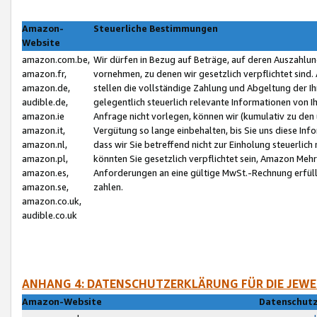
Amazon-
Steuerliche Bestimmungen
Website
amazon.com.be,
Wir dürfen in Bezug auf Beträge, auf deren Auszahlun
amazon.fr,
vornehmen, zu denen wir gesetzlich verpflichtet sind
amazon.de,
stellen die vollständige Zahlung und Abgeltung der 
audible.de,
gelegentlich steuerlich relevante Informationen von I
amazon.ie
Anfrage nicht vorlegen, können wir (kumulativ zu de
amazon.it,
Vergütung so lange einbehalten, bis Sie uns diese Inf
amazon.nl,
dass wir Sie betreffend nicht zur Einholung steuerlich 
amazon.pl,
könnten Sie gesetzlich verpflichtet sein, Amazon Meh
amazon.es,
Anforderungen an eine gültige MwSt.-Rechnung erfüllt
amazon.se,
zahlen.
amazon.co.uk,
audible.co.uk
ANHANG 4: DATENSCHUTZERKLÄRUNG FÜR DIE JEWE
Amazon-Website
Datenschutz