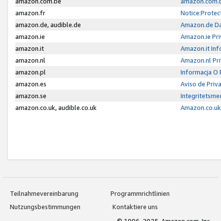
amazon.com.be
amazon.com.b
amazon.fr
Notice:Protec
amazon.de, audible.de
Amazon.de Da
amazon.ie
Amazon.ie Pri
amazon.it
Amazon.it Inf
amazon.nl
Amazon.nl Pri
amazon.pl
Informacja O
amazon.es
Aviso de Priv
amazon.se
Integritetsm
amazon.co.uk, audible.co.uk
Amazon.co.uk 
Teilnahmevereinbarung
Programmrichtlinien
Nutzungsbestimmungen
Kontaktiere uns