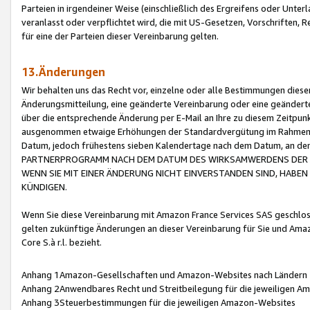
Parteien in irgendeiner Weise (einschließlich des Ergreifens oder Unt
veranlasst oder verpflichtet wird, die mit US-Gesetzen, Vorschriften,
für eine der Parteien dieser Vereinbarung gelten.
13.Änderungen
Wir behalten uns das Recht vor, einzelne oder alle Bestimmungen diese
Änderungsmitteilung, eine geänderte Vereinbarung oder eine geänderte 
über die entsprechende Änderung per E-Mail an Ihre zu diesem Zeitpun
ausgenommen etwaige Erhöhungen der Standardvergütung im Rahmen
Datum, jedoch frühestens sieben Kalendertage nach dem Datum, an de
PARTNERPROGRAMM NACH DEM DATUM DES WIRKSAMWERDENS DER Ä
WENN SIE MIT EINER ÄNDERUNG NICHT EINVERSTANDEN SIND, HABEN S
KÜNDIGEN.
Wenn Sie diese Vereinbarung mit Amazon France Services SAS geschlo
gelten zukünftige Änderungen an dieser Vereinbarung für Sie und Ama
Core S.à r.l. bezieht.
Anhang 1Amazon-Gesellschaften und Amazon-Websites nach Ländern
Anhang 2Anwendbares Recht und Streitbeilegung für die jeweiligen 
Anhang 3Steuerbestimmungen für die jeweiligen Amazon-Websites