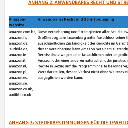
ANHANG 2: ANWENDBARES RECHT UND STRE
Amazon-
Anwendbares Recht und Streitbeilegung
Website
amazon.com.be,
Diese Vereinbarung und Streitigkeiten aller Art, die 
amazon.fr,
Großherzogtums Luxemburg unter Ausschluss seiner Kol
amazon.de,
ausschließlichen Zuständigkeit der Gerichte im Geri
audible.de,
dieser Vereinbarung kann Amazon bei einem zuständig
amazon.ie
Rechtsschutz wegen einer tatsächlichen oder angebli
amazon.it,
Amazon oder einer anderen natürlichen oder juristisc
amazon.nl,
Rechte in Bezug auf die Programminhalte besonderer,
amazon.pl,
Wert darstellen, dessen Verlust nicht ohne Weiteres e
amazon.es,
ausgeglichen werden kann.
amazon.se,
amazon.co.uk,
audible.co.uk
ANHANG 3: STEUERBESTIMMUNGEN FÜR DIE JEWEIL