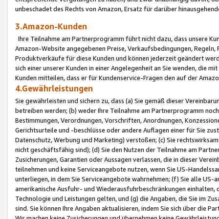
unbeschadet des Rechts von Amazon, Ersatz für darüber hinausgehen
3.Amazon-Kunden
Ihre Teilnahme am Partnerprogramm führt nicht dazu, dass unsere Kun
Amazon-Website angegebenen Preise, Verkaufsbedingungen, Regeln, Ri
Produktverkäufe für diese Kunden und können jederzeit geändert werde
sich einer unserer Kunden in einer Angelegenheit an Sie wenden, die 
Kunden mitteilen, dass er für Kundenservice-Fragen den auf der Ama
4.Gewährleistungen
Sie gewährleisten und sichern zu, dass (a) Sie gemäß dieser Vereinba
betreiben werden; (b) weder Ihre Teilnahme am Partnerprogramm noch d
Bestimmungen, Verordnungen, Vorschriften, Anordnungen, Konzessionen,
Gerichtsurteile und -beschlüsse oder andere Auflagen einer für Sie zu
Datenschutz, Werbung und Marketing) verstoßen; (c) Sie rechtswirksam 
nicht geschäftsfähig sind); (d) Sie den Nutzen der Teilnahme am Partne
Zusicherungen, Garantien oder Aussagen verlassen, die in dieser Verein
teilnehmen und keine Serviceangebote nutzen, wenn Sie US-Handelssa
unterliegen, in dem Sie Serviceangebote wahrnehmen; (f) Sie alle US
amerikanische Ausfuhr- und Wiederausfuhrbeschränkungen einhalten, 
Technologie und Leistungen gelten, und (g) die Angaben, die Sie im 
sind. Sie können Ihre Angaben aktualisieren, indem Sie sich über die 
Wir machen keine Zusicherungen und übernehmen keine Gewährleistun