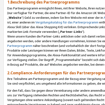
1.Beschreibung des Partnerprogramms
Das Partnerprogramm ermöglicht Ihnen, mit Ihrer Website, Ihren nutzer
(nur verfügbar für Partner, die eine Partner-ID für die Amazon UK We
„
Website
“) Geld zu verdienen, indem Sie Ihre Website mit einer der in
ist, einer anderen im
Vergütungskatalog für das Partnerprogramm
enth
Alexa Skill (über das Alexa Shopping Kit) verlinken. Entsprechende Lin
markierten Link-Formate verwenden („
Partner-Links
“).
Wenn unsere Kunden die Partner-Links anklicken oder sich damit verbi
angeboten werden, oder andere Handlungen vornehmen, können Sie eine
Partnerprogramm
näher beschrieben (und vorbehaltlich der dort festg
Produkte oder Leistungen können wir Ihnen Daten, Bilder, Texte, Linkfo
für Anwendungsprogramme, die Alexa-Funktionalität und weitere Inf
zur Verfügung stellen. Der Begriff „Programminhalte“ bezieht sich dabe
in Bezug auf Produkte, die auf Websites angeboten werden, bei denen 
2.Compliance-Anforderungen für das Partnerprog
Ihre Teilnahme am Partnerprogramm und der Bezug einer Vergütung setz
Sie sind verpflichtet, uns umgehend alle Informationen zu geben, die w
Für den Fall, dass Sie gegen diese Vereinbarung oder andere anwendba
uns zur Verfügung stehenden Rechten und Rechtsbehelfen, das Recht vo
Vergütungen ohne weitere Ankündigung (soweit nach geltendem Recht z
entsprechende Vergütungen zu haben) und zwar unabhängig davon, ob 