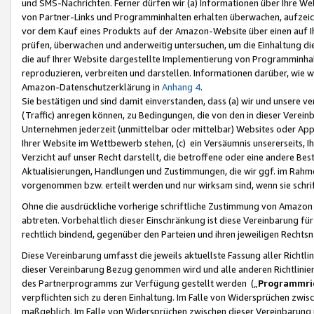
und SMS-Nachrichten. Ferner dürfen wir (a) Informationen über Ihre We
von Partner-Links und Programminhalten erhalten überwachen, aufzei
vor dem Kauf eines Produkts auf der Amazon-Website über einen auf Ih
prüfen, überwachen und anderweitig untersuchen, um die Einhaltung dies
die auf Ihrer Website dargestellte Implementierung von Programminhalt
reproduzieren, verbreiten und darstellen. Informationen darüber, wie w
Amazon-Datenschutzerklärung in
Anhang 4
.
Sie bestätigen und sind damit einverstanden, dass (a) wir und unsere 
(Traffic) anregen können, zu Bedingungen, die von den in dieser Vere
Unternehmen jederzeit (unmittelbar oder mittelbar) Websites oder Appl
Ihrer Website im Wettbewerb stehen, (c) ein Versäumnis unsererseits, I
Verzicht auf unser Recht darstellt, die betroffene oder eine andere B
Aktualisierungen, Handlungen und Zustimmungen, die wir ggf. im Rahme
vorgenommen bzw. erteilt werden und nur wirksam sind, wenn sie schri
Ohne die ausdrückliche vorherige schriftliche Zustimmung von Amazon
abtreten. Vorbehaltlich dieser Einschränkung ist diese Vereinbarung f
rechtlich bindend, gegenüber den Parteien und ihren jeweiligen Rech
Diese Vereinbarung umfasst die jeweils aktuellste Fassung aller Richtli
dieser Vereinbarung Bezug genommen wird und alle anderen Richtlinie
des Partnerprogramms zur Verfügung gestellt werden („
Programmric
verpflichten sich zu deren Einhaltung. Im Falle von Widersprüchen zwi
maßgeblich. Im Falle von Widersprüchen zwischen dieser Vereinbarun