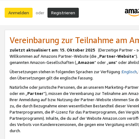
Anmelden
Registrieren
oder
Vereinbarung zur Teilnahme am 
zuletzt aktualisiert am
:
15. Oktober 2025
(Derzeitige Partner - 
Willkommen auf Amazons Partner-Website (die „
Partner-Website
“)
genannten Amazon-Gesellschaften („
Amazon
“ oder „
uns
“ oder ähnli
Übersetzungen stehen in folgenden Sprachen zur Verfügung :
Englisch
,
den Übersetzungen gilt die englische Fassung.
Natürliche oder juristische Personen, die an unserem Marketing-Partn
oder ein „
Partner
“), müssen die Vereinbarung zur Teilnahme am Ama
Ihrer Anmeldung auf bzw. Nutzung der Partner-Website stimmen Sie die
zu, die durch Bezugnahme einen wesentlichen Bestandteil dieser Verei
Partnerprogramm, die IP-Lizenz für das Partnerprogramm, den Vergütu
Partnerprogramm). Inhalte, die du auf der Website Amazon.com veröffe
des Verbots von Kundenrezensionen, die gegen eine Vergütung erstellt, 
durch.