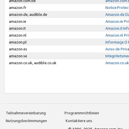
amazon.com.be
amazon.com.b
amazon.fr
Notice:Protec
amazon.de, audible.de
Amazon.de Da
amazon.ie
Amazon.ie Pri
amazon.it
Amazon.it Inf
amazon.nl
Amazon.nl Pri
amazon.pl
Informacja O
amazon.es
Aviso de Priv
amazon.se
Integritetsm
amazon.co.uk, audible.co.uk
Amazon.co.uk 
Teilnahmevereinbarung
Programmrichtlinien
Nutzungsbestimmungen
Kontaktiere uns