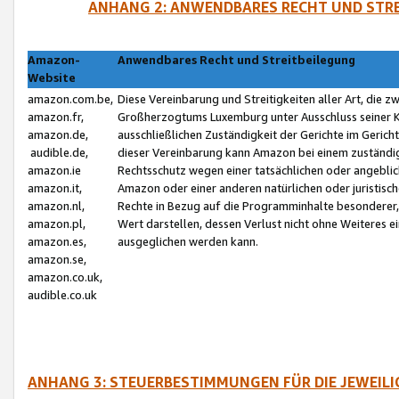
ANHANG 2: ANWENDBARES RECHT UND STRE
Amazon-
Anwendbares Recht und Streitbeilegung
Website
amazon.com.be,
Diese Vereinbarung und Streitigkeiten aller Art, die 
amazon.fr,
Großherzogtums Luxemburg unter Ausschluss seiner Kol
amazon.de,
ausschließlichen Zuständigkeit der Gerichte im Geri
audible.de,
dieser Vereinbarung kann Amazon bei einem zuständig
amazon.ie
Rechtsschutz wegen einer tatsächlichen oder angebli
amazon.it,
Amazon oder einer anderen natürlichen oder juristisc
amazon.nl,
Rechte in Bezug auf die Programminhalte besonderer,
amazon.pl,
Wert darstellen, dessen Verlust nicht ohne Weiteres e
amazon.es,
ausgeglichen werden kann.
amazon.se,
amazon.co.uk,
audible.co.uk
ANHANG 3: STEUERBESTIMMUNGEN FÜR DIE JEWEIL