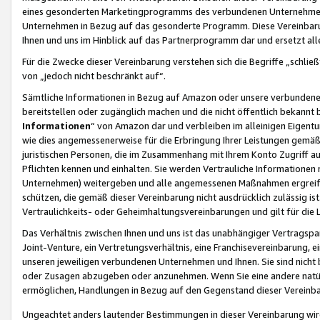
eines gesonderten Marketingprogramms des verbundenen Unternehmens
Unternehmen in Bezug auf das gesonderte Programm. Diese Vereinbarung
Ihnen und uns im Hinblick auf das Partnerprogramm dar und ersetzt al
Für die Zwecke dieser Vereinbarung verstehen sich die Begriffe „schließ
von „jedoch nicht beschränkt auf“.
Sämtliche Informationen in Bezug auf Amazon oder unsere verbunde
bereitstellen oder zugänglich machen und die nicht öffentlich bekannt bz
Informationen
“ von Amazon dar und verbleiben im alleinigen Eigent
wie dies angemessenerweise für die Erbringung Ihrer Leistungen gemäß d
juristischen Personen, die im Zusammenhang mit Ihrem Konto Zugriff au
Pflichten kennen und einhalten. Sie werden Vertrauliche Informationen 
Unternehmen) weitergeben und alle angemessenen Maßnahmen ergreifen
schützen, die gemäß dieser Vereinbarung nicht ausdrücklich zulässig is
Vertraulichkeits- oder Geheimhaltungsvereinbarungen und gilt für die
Das Verhältnis zwischen Ihnen und uns ist das unabhängiger Vertragspa
Joint-Venture, ein Vertretungsverhältnis, eine Franchisevereinbarung, 
unseren jeweiligen verbundenen Unternehmen und Ihnen. Sie sind ni
oder Zusagen abzugeben oder anzunehmen. Wenn Sie eine andere natürli
ermöglichen, Handlungen in Bezug auf den Gegenstand dieser Vereinbar
Ungeachtet anders lautender Bestimmungen in dieser Vereinbarung wird