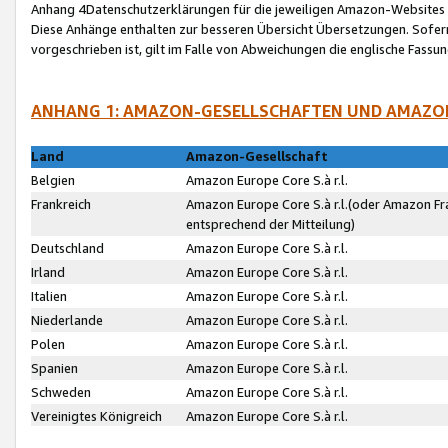
Anhang 4Datenschutzerklärungen für die jeweiligen Amazon-Websites
Diese Anhänge enthalten zur besseren Übersicht Übersetzungen. Sofe
vorgeschrieben ist, gilt im Falle von Abweichungen die englische Fass
ANHANG 1: AMAZON-GESELLSCHAFTEN UND AMAZO
Land
Amazon-Gesellschaft
Belgien
Amazon Europe Core S.à r.l.
Frankreich
Amazon Europe Core S.à r.l.(oder Amazon Fr
entsprechend der Mitteilung)
Deutschland
Amazon Europe Core S.à r.l.
Irland
Amazon Europe Core S.à r.l.
Italien
Amazon Europe Core S.à r.l.
Niederlande
Amazon Europe Core S.à r.l.
Polen
Amazon Europe Core S.à r.l.
Spanien
Amazon Europe Core S.à r.l.
Schweden
Amazon Europe Core S.à r.l.
Vereinigtes Königreich
Amazon Europe Core S.à r.l.