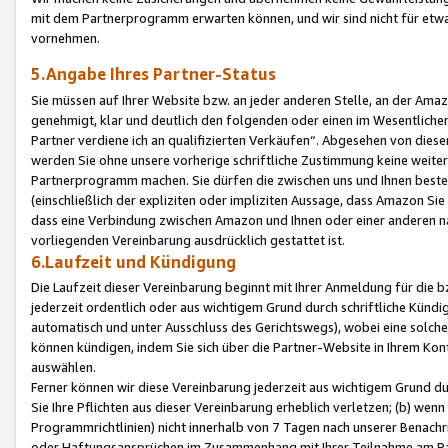
mit dem Partnerprogramm erwarten können, und wir sind nicht für etwa
vornehmen.
5.Angabe Ihres Partner-Status
Sie müssen auf Ihrer Website bzw. an jeder anderen Stelle, an der Am
genehmigt, klar und deutlich den folgenden oder einen im Wesentlichen
Partner verdiene ich an qualifizierten Verkäufen“. Abgesehen von die
werden Sie ohne unsere vorherige schriftliche Zustimmung keine weite
Partnerprogramm machen. Sie dürfen die zwischen uns und Ihnen best
(einschließlich der expliziten oder impliziten Aussage, dass Amazon Si
dass eine Verbindung zwischen Amazon und Ihnen oder einer anderen natü
vorliegenden Vereinbarung ausdrücklich gestattet ist.
6.Laufzeit und Kündigung
Die Laufzeit dieser Vereinbarung beginnt mit Ihrer Anmeldung für die 
jederzeit ordentlich oder aus wichtigem Grund durch schriftliche Kündi
automatisch und unter Ausschluss des Gerichtswegs), wobei eine solch
können kündigen, indem Sie sich über die Partner-Website in Ihrem Ko
auswählen.
Ferner können wir diese Vereinbarung jederzeit aus wichtigem Grund dur
Sie Ihre Pflichten aus dieser Vereinbarung erheblich verletzen; (b) wen
Programmrichtlinien) nicht innerhalb von 7 Tagen nach unserer Benachr
oder Haftungsansprüchen im Zusammenhang mit Ihrer Teilnahme am Pa