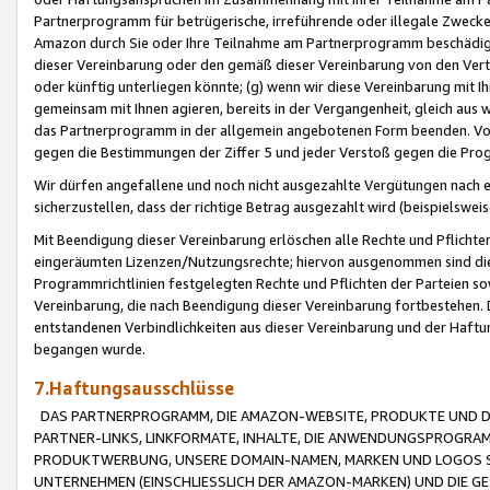
Partnerprogramm für betrügerische, irreführende oder illegale Zwecke
Amazon durch Sie oder Ihre Teilnahme am Partnerprogramm beschädig
dieser Vereinbarung oder den gemäß dieser Vereinbarung von den Vertr
oder künftig unterliegen könnte; (g) wenn wir diese Vereinbarung mit I
gemeinsam mit Ihnen agieren, bereits in der Vergangenheit, gleich aus
das Partnerprogramm in der allgemein angebotenen Form beenden. Vors
gegen die Bestimmungen der Ziffer 5 und jeder Verstoß gegen die Prog
Wir dürfen angefallene und noch nicht ausgezahlte Vergütungen nach 
sicherzustellen, dass der richtige Betrag ausgezahlt wird (beispielsw
Mit Beendigung dieser Vereinbarung erlöschen alle Rechte und Pflichte
eingeräumten Lizenzen/Nutzungsrechte; hiervon ausgenommen sind die in 
Programmrichtlinien festgelegten Rechte und Pflichten der Parteien sow
Vereinbarung, die nach Beendigung dieser Vereinbarung fortbestehen. D
entstandenen Verbindlichkeiten aus dieser Vereinbarung und der Haft
begangen wurde.
7.Haftungsausschlüsse
DAS PARTNERPROGRAMM, DIE AMAZON-WEBSITE, PRODUKTE UND DI
PARTNER-LINKS, LINKFORMATE, INHALTE, DIE ANWENDUNGSPROGR
PRODUKTWERBUNG, UNSERE DOMAIN-NAMEN, MARKEN UND LOGOS S
UNTERNEHMEN (EINSCHLIESSLICH DER AMAZON-MARKEN) UND DIE GE