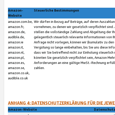
Amazon-
Steuerliche Bestimmungen
Website
amazon.com.be,
Wir dürfen in Bezug auf Beträge, auf deren Auszahlun
amazon.fr,
vornehmen, zu denen wir gesetzlich verpflichtet sind
amazon.de,
stellen die vollständige Zahlung und Abgeltung der 
audible.de,
gelegentlich steuerlich relevante Informationen von I
amazon.ie
Anfrage nicht vorlegen, können wir (kumulativ zu de
amazon.it,
Vergütung so lange einbehalten, bis Sie uns diese Inf
amazon.nl,
dass wir Sie betreffend nicht zur Einholung steuerlich 
amazon.pl,
könnten Sie gesetzlich verpflichtet sein, Amazon Meh
amazon.es,
Anforderungen an eine gültige MwSt.-Rechnung erfüllt
amazon.se,
zahlen.
amazon.co.uk,
audible.co.uk
ANHANG 4: DATENSCHUTZERKLÄRUNG FÜR DIE JEWE
Amazon-Website
Datenschutz