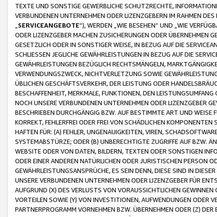
TEXTE UND SONSTIGE GEWERBLICHE SCHUTZRECHTE, INFORMATIONE
VERBUNDENEN UNTERNEHMEN ODER LIZENZGEBERN IM RAHMEN DES
„
SERVICEANGEBOTE
“), WERDEN „WIE BESEHEN“ UND „WIE VERFÜ
ODER LIZENZGEBER MACHEN ZUSICHERUNGEN ODER ÜBERNEHMEN GEW
GESETZLICH ODER IN SONSTIGER WEISE, IN BEZUG AUF DIE SERVI
SCHLIESSEN JEGLICHE GEWÄHRLEISTUNGEN IN BEZUG AUF DIE SERVI
GEWÄHRLEISTUNGEN BEZÜGLICH RECHTSMÄNGELN, MARKTGÄNGIGKEIT
VERWENDUNGSZWECK, NICHTVERLETZUNG SOWIE GEWÄHRLEISTUNGEN 
ÜBLICHEN GESCHÄFTSVERKEHR, DER LEISTUNG ODER HANDELSBRÄUCH
BESCHAFFENHEIT, MERKMALE, FUNKTIONEN, DEN LEISTUNGSUMFANG 
NOCH UNSERE VERBUNDENEN UNTERNEHMEN ODER LIZENZGEBER GEWÄ
BESCHRIEBEN DURCHGÄNGIG BZW. AUF BESTIMMTE ART UND WEISE
KORREKT, FEHLERFREI ODER FREI VON SCHÄDLICHEN KOMPONENTEN
HAFTEN FÜR: (A) FEHLER, UNGENAUIGKEITEN, VIREN, SCHADSOFTW
SYSTEMABSTÜRZE; ODER (B) UNBERECHTIGTE ZUGRIFFE AUF BZW. 
WEBSITE ODER VON DATEN, BILDERN, TEXTEN ODER SONSTIGEN INF
ODER EINER ANDEREN NATÜRLICHEN ODER JURISTISCHEN PERSON OD
GEWÄHRLEISTUNGSANSPRÜCHE, ES SEIN DENN, DIESE SIND IN DIES
UNSERE VERBUNDENEN UNTERNEHMEN ODER LIZENZGEBER FÜR EN
AUFGRUND (X) DES VERLUSTS VON VORAUSSICHTLICHEN GEWINNEN
VORTEILEN SOWIE (Y) VON INVESTITIONEN, AUFWENDUNGEN ODER VE
PARTNERPROGRAMM VORNEHMEN BZW. ÜBERNEHMEN ODER (Z) DER 