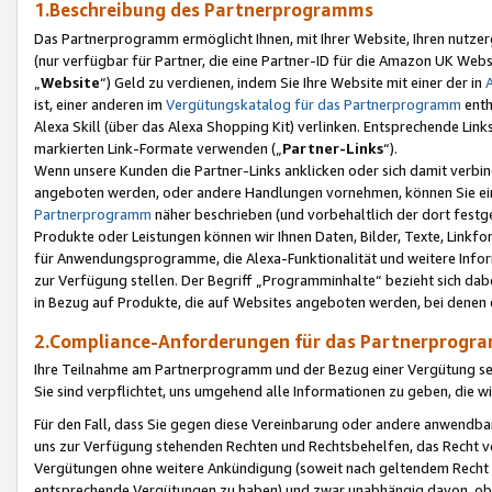
1.Beschreibung des Partnerprogramms
Das Partnerprogramm ermöglicht Ihnen, mit Ihrer Website, Ihren nutzer
(nur verfügbar für Partner, die eine Partner-ID für die Amazon UK We
„
Website
“) Geld zu verdienen, indem Sie Ihre Website mit einer der in
ist, einer anderen im
Vergütungskatalog für das Partnerprogramm
enth
Alexa Skill (über das Alexa Shopping Kit) verlinken. Entsprechende Lin
markierten Link-Formate verwenden („
Partner-Links
“).
Wenn unsere Kunden die Partner-Links anklicken oder sich damit verbi
angeboten werden, oder andere Handlungen vornehmen, können Sie eine
Partnerprogramm
näher beschrieben (und vorbehaltlich der dort festg
Produkte oder Leistungen können wir Ihnen Daten, Bilder, Texte, Linkfo
für Anwendungsprogramme, die Alexa-Funktionalität und weitere Inf
zur Verfügung stellen. Der Begriff „Programminhalte“ bezieht sich dabe
in Bezug auf Produkte, die auf Websites angeboten werden, bei denen 
2.Compliance-Anforderungen für das Partnerprog
Ihre Teilnahme am Partnerprogramm und der Bezug einer Vergütung setz
Sie sind verpflichtet, uns umgehend alle Informationen zu geben, die w
Für den Fall, dass Sie gegen diese Vereinbarung oder andere anwendba
uns zur Verfügung stehenden Rechten und Rechtsbehelfen, das Recht vo
Vergütungen ohne weitere Ankündigung (soweit nach geltendem Recht z
entsprechende Vergütungen zu haben) und zwar unabhängig davon, ob 