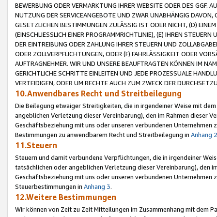
BEWERBUNG ODER VERMARKTUNG IHRER WEBSITE ODER DES GGF. AUF 
NUTZUNG DER SERVICEANGEBOTE UND ZWAR UNABHÄNGIG DAVON, O
GESETZLICHEN BESTIMMUNGEN ZULÄSSIG IST ODER NICHT, (D) EINE
(EINSCHLIESSLICH EINER PROGRAMMRICHTLINIE), (E) IHREN STEUER
DER EINTREIBUNG ODER ZAHLUNG IHRER STEUERN UND ZOLLABGAB
ODER ZOLLVERPFLICHTUNGEN, ODER (F) FAHRLÄSSIGKEIT ODER VORS
AUFTRAGNEHMER. WIR UND UNSERE BEAUFTRAGTEN KÖNNEN IM NAME
GERICHTLICHE SCHRITTE EINLEITEN UND JEDE PROZESSUALE HAND
VERTEIDIGEN, ODER UM RECHTE AUCH ZUM ZWECK DER DURCHSETZU
10.Anwendbares Recht und Streitbeilegung
Die Beilegung etwaiger Streitigkeiten, die in irgendeiner Weise mit de
angeblichen Verletzung dieser Vereinbarung), den im Rahmen dieser Ve
Geschäftsbeziehung mit uns oder unseren verbundenen Unternehmen zu
Bestimmungen zu anwendbarem Recht und Streitbeilegung in
Anhang 
11.Steuern
Steuern und damit verbundene Verpflichtungen, die in irgendeiner Wei
tatsächlichen oder angeblichen Verletzung dieser Vereinbarung), den 
Geschäftsbeziehung mit uns oder unseren verbundenen Unternehmen z
Steuerbestimmungen in
Anhang 3
.
12.Weitere Bestimmungen
Wir können von Zeit zu Zeit Mitteilungen im Zusammenhang mit dem Par