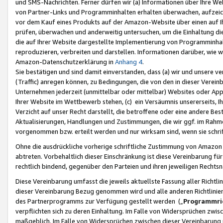
und SMS-Nachrichten. Ferner dürfen wir (a) Informationen über Ihre We
von Partner-Links und Programminhalten erhalten überwachen, aufzei
vor dem Kauf eines Produkts auf der Amazon-Website über einen auf Ih
prüfen, überwachen und anderweitig untersuchen, um die Einhaltung dies
die auf Ihrer Website dargestellte Implementierung von Programminhalt
reproduzieren, verbreiten und darstellen. Informationen darüber, wie w
Amazon-Datenschutzerklärung in
Anhang 4
.
Sie bestätigen und sind damit einverstanden, dass (a) wir und unsere 
(Traffic) anregen können, zu Bedingungen, die von den in dieser Vere
Unternehmen jederzeit (unmittelbar oder mittelbar) Websites oder Appl
Ihrer Website im Wettbewerb stehen, (c) ein Versäumnis unsererseits, I
Verzicht auf unser Recht darstellt, die betroffene oder eine andere B
Aktualisierungen, Handlungen und Zustimmungen, die wir ggf. im Rahme
vorgenommen bzw. erteilt werden und nur wirksam sind, wenn sie schri
Ohne die ausdrückliche vorherige schriftliche Zustimmung von Amazon
abtreten. Vorbehaltlich dieser Einschränkung ist diese Vereinbarung f
rechtlich bindend, gegenüber den Parteien und ihren jeweiligen Rech
Diese Vereinbarung umfasst die jeweils aktuellste Fassung aller Richtli
dieser Vereinbarung Bezug genommen wird und alle anderen Richtlinie
des Partnerprogramms zur Verfügung gestellt werden („
Programmric
verpflichten sich zu deren Einhaltung. Im Falle von Widersprüchen zwi
maßgeblich. Im Falle von Widersprüchen zwischen dieser Vereinbarun