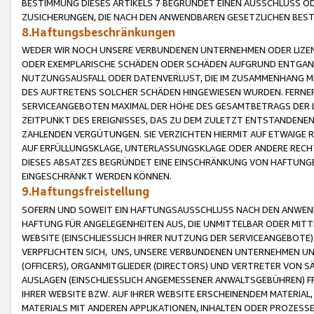
BESTIMMUNG DIESES ARTIKELS 7 BEGRÜNDET EINEN AUSSCHLUSS 
ZUSICHERUNGEN, DIE NACH DEN ANWENDBAREN GESETZLICHEN BE
8.Haftungsbeschränkungen
WEDER WIR NOCH UNSERE VERBUNDENEN UNTERNEHMEN ODER LIZEN
ODER EXEMPLARISCHE SCHÄDEN ODER SCHÄDEN AUFGRUND ENTGANG
NUTZUNGSAUSFALL ODER DATENVERLUST, DIE IM ZUSAMMENHANG MI
DES AUFTRETENS SOLCHER SCHÄDEN HINGEWIESEN WURDEN. FERN
SERVICEANGEBOTEN MAXIMAL DER HÖHE DES GESAMTBETRAGS DER 
ZEITPUNKT DES EREIGNISSES, DAS ZU DEM ZULETZT ENTSTANDENE
ZAHLENDEN VERGÜTUNGEN. SIE VERZICHTEN HIERMIT AUF ETWAIGE 
AUF ERFÜLLUNGSKLAGE, UNTERLASSUNGSKLAGE ODER ANDERE RECHT
DIESES ABSATZES BEGRÜNDET EINE EINSCHRÄNKUNG VON HAFTUNG
EINGESCHRÄNKT WERDEN KÖNNEN.
9.Haftungsfreistellung
SOFERN UND SOWEIT EIN HAFTUNGSAUSSCHLUSS NACH DEN ANWENDB
HAFTUNG FÜR ANGELEGENHEITEN AUS, DIE UNMITTELBAR ODER MITT
WEBSITE (EINSCHLIESSLICH IHRER NUTZUNG DER SERVICEANGEBOTE)
VERPFLICHTEN SICH, UNS, UNSERE VERBUNDENEN UNTERNEHMEN UN
(OFFICERS), ORGANMITGLIEDER (DIRECTORS) UND VERTRETER VON 
AUSLAGEN (EINSCHLIESSLICH ANGEMESSENER ANWALTSGEBÜHREN) FR
IHRER WEBSITE BZW. AUF IHRER WEBSITE ERSCHEINENDEM MATERIAL
MATERIALS MIT ANDEREN APPLIKATIONEN, INHALTEN ODER PROZESSE