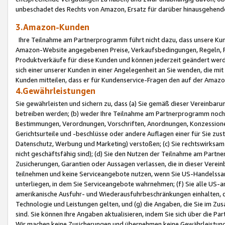
unbeschadet des Rechts von Amazon, Ersatz für darüber hinausgehen
3.Amazon-Kunden
Ihre Teilnahme am Partnerprogramm führt nicht dazu, dass unsere Kun
Amazon-Website angegebenen Preise, Verkaufsbedingungen, Regeln, Ri
Produktverkäufe für diese Kunden und können jederzeit geändert werde
sich einer unserer Kunden in einer Angelegenheit an Sie wenden, die 
Kunden mitteilen, dass er für Kundenservice-Fragen den auf der Ama
4.Gewährleistungen
Sie gewährleisten und sichern zu, dass (a) Sie gemäß dieser Vereinba
betreiben werden; (b) weder Ihre Teilnahme am Partnerprogramm noch d
Bestimmungen, Verordnungen, Vorschriften, Anordnungen, Konzessionen,
Gerichtsurteile und -beschlüsse oder andere Auflagen einer für Sie zu
Datenschutz, Werbung und Marketing) verstoßen; (c) Sie rechtswirksam 
nicht geschäftsfähig sind); (d) Sie den Nutzen der Teilnahme am Partne
Zusicherungen, Garantien oder Aussagen verlassen, die in dieser Verein
teilnehmen und keine Serviceangebote nutzen, wenn Sie US-Handelssa
unterliegen, in dem Sie Serviceangebote wahrnehmen; (f) Sie alle US
amerikanische Ausfuhr- und Wiederausfuhrbeschränkungen einhalten, 
Technologie und Leistungen gelten, und (g) die Angaben, die Sie im 
sind. Sie können Ihre Angaben aktualisieren, indem Sie sich über die 
Wir machen keine Zusicherungen und übernehmen keine Gewährleistun