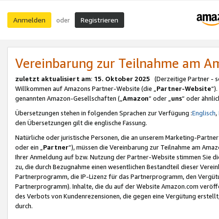
Anmelden
Registrieren
oder
Vereinbarung zur Teilnahme am 
zuletzt aktualisiert am
:
15. Oktober 2025
(Derzeitige Partner - 
Willkommen auf Amazons Partner-Website (die „
Partner-Website
“)
genannten Amazon-Gesellschaften („
Amazon
“ oder „
uns
“ oder ähnli
Übersetzungen stehen in folgenden Sprachen zur Verfügung :
Englisch
,
den Übersetzungen gilt die englische Fassung.
Natürliche oder juristische Personen, die an unserem Marketing-Partn
oder ein „
Partner
“), müssen die Vereinbarung zur Teilnahme am Ama
Ihrer Anmeldung auf bzw. Nutzung der Partner-Website stimmen Sie die
zu, die durch Bezugnahme einen wesentlichen Bestandteil dieser Verei
Partnerprogramm, die IP-Lizenz für das Partnerprogramm, den Vergütu
Partnerprogramm). Inhalte, die du auf der Website Amazon.com veröffe
des Verbots von Kundenrezensionen, die gegen eine Vergütung erstellt, 
durch.