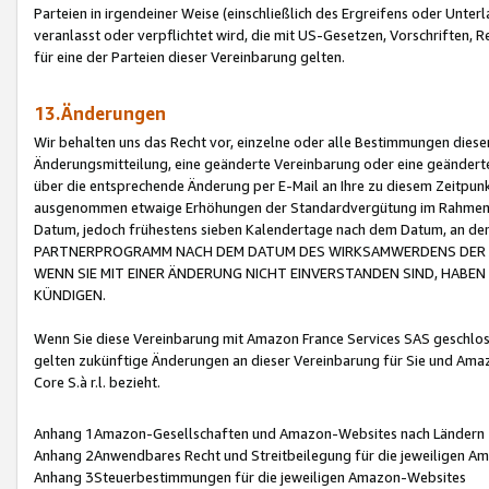
Parteien in irgendeiner Weise (einschließlich des Ergreifens oder Unt
veranlasst oder verpflichtet wird, die mit US-Gesetzen, Vorschriften,
für eine der Parteien dieser Vereinbarung gelten.
13.Änderungen
Wir behalten uns das Recht vor, einzelne oder alle Bestimmungen diese
Änderungsmitteilung, eine geänderte Vereinbarung oder eine geänderte 
über die entsprechende Änderung per E-Mail an Ihre zu diesem Zeitpun
ausgenommen etwaige Erhöhungen der Standardvergütung im Rahmen
Datum, jedoch frühestens sieben Kalendertage nach dem Datum, an de
PARTNERPROGRAMM NACH DEM DATUM DES WIRKSAMWERDENS DER Ä
WENN SIE MIT EINER ÄNDERUNG NICHT EINVERSTANDEN SIND, HABEN S
KÜNDIGEN.
Wenn Sie diese Vereinbarung mit Amazon France Services SAS geschlo
gelten zukünftige Änderungen an dieser Vereinbarung für Sie und Ama
Core S.à r.l. bezieht.
Anhang 1Amazon-Gesellschaften und Amazon-Websites nach Ländern
Anhang 2Anwendbares Recht und Streitbeilegung für die jeweiligen 
Anhang 3Steuerbestimmungen für die jeweiligen Amazon-Websites