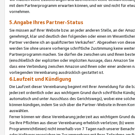
mit dem Partnerprogramm erwarten können, und wir sind nicht für etwa
vornehmen.
5.Angabe Ihres Partner-Status
Sie müssen auf Ihrer Website bzw. an jeder anderen Stelle, an der Am
genehmigt, klar und deutlich den folgenden oder einen im Wesentlichen
Partner verdiene ich an qualifizierten Verkäufen“. Abgesehen von die
werden Sie ohne unsere vorherige schriftliche Zustimmung keine weite
Partnerprogramm machen. Sie dürfen die zwischen uns und Ihnen best
(einschließlich der expliziten oder impliziten Aussage, dass Amazon Si
dass eine Verbindung zwischen Amazon und Ihnen oder einer anderen natü
vorliegenden Vereinbarung ausdrücklich gestattet ist.
6.Laufzeit und Kündigung
Die Laufzeit dieser Vereinbarung beginnt mit Ihrer Anmeldung für die 
jederzeit ordentlich oder aus wichtigem Grund durch schriftliche Kündi
automatisch und unter Ausschluss des Gerichtswegs), wobei eine solch
können kündigen, indem Sie sich über die Partner-Website in Ihrem Ko
auswählen.
Ferner können wir diese Vereinbarung jederzeit aus wichtigem Grund dur
Sie Ihre Pflichten aus dieser Vereinbarung erheblich verletzen; (b) wen
Programmrichtlinien) nicht innerhalb von 7 Tagen nach unserer Benachr
oder Haftungsansprüchen im Zusammenhang mit Ihrer Teilnahme am Pa