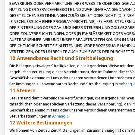
BEWERBUNG ODER VERMARKTUNG IHRER WEBSITE ODER DES GGF. AUF 
NUTZUNG DER SERVICEANGEBOTE UND ZWAR UNABHÄNGIG DAVON, O
GESETZLICHEN BESTIMMUNGEN ZULÄSSIG IST ODER NICHT, (D) EINE
(EINSCHLIESSLICH EINER PROGRAMMRICHTLINIE), (E) IHREN STEUER
DER EINTREIBUNG ODER ZAHLUNG IHRER STEUERN UND ZOLLABGAB
ODER ZOLLVERPFLICHTUNGEN, ODER (F) FAHRLÄSSIGKEIT ODER VORS
AUFTRAGNEHMER. WIR UND UNSERE BEAUFTRAGTEN KÖNNEN IM NAME
GERICHTLICHE SCHRITTE EINLEITEN UND JEDE PROZESSUALE HAND
VERTEIDIGEN, ODER UM RECHTE AUCH ZUM ZWECK DER DURCHSETZU
10.Anwendbares Recht und Streitbeilegung
Die Beilegung etwaiger Streitigkeiten, die in irgendeiner Weise mit de
angeblichen Verletzung dieser Vereinbarung), den im Rahmen dieser Ve
Geschäftsbeziehung mit uns oder unseren verbundenen Unternehmen zu
Bestimmungen zu anwendbarem Recht und Streitbeilegung in
Anhang 
11.Steuern
Steuern und damit verbundene Verpflichtungen, die in irgendeiner Wei
tatsächlichen oder angeblichen Verletzung dieser Vereinbarung), den 
Geschäftsbeziehung mit uns oder unseren verbundenen Unternehmen z
Steuerbestimmungen in
Anhang 3
.
12.Weitere Bestimmungen
Wir können von Zeit zu Zeit Mitteilungen im Zusammenhang mit dem Par