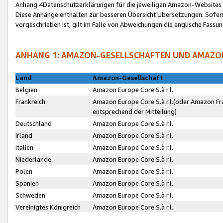
Anhang 4Datenschutzerklärungen für die jeweiligen Amazon-Websites
Diese Anhänge enthalten zur besseren Übersicht Übersetzungen. Sofe
vorgeschrieben ist, gilt im Falle von Abweichungen die englische Fass
ANHANG 1: AMAZON-GESELLSCHAFTEN UND AMAZO
Land
Amazon-Gesellschaft
Belgien
Amazon Europe Core S.à r.l.
Frankreich
Amazon Europe Core S.à r.l.(oder Amazon Fr
entsprechend der Mitteilung)
Deutschland
Amazon Europe Core S.à r.l.
Irland
Amazon Europe Core S.à r.l.
Italien
Amazon Europe Core S.à r.l.
Niederlande
Amazon Europe Core S.à r.l.
Polen
Amazon Europe Core S.à r.l.
Spanien
Amazon Europe Core S.à r.l.
Schweden
Amazon Europe Core S.à r.l.
Vereinigtes Königreich
Amazon Europe Core S.à r.l.