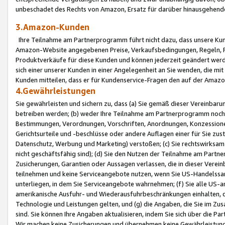
unbeschadet des Rechts von Amazon, Ersatz für darüber hinausgehen
3.Amazon-Kunden
Ihre Teilnahme am Partnerprogramm führt nicht dazu, dass unsere Kun
Amazon-Website angegebenen Preise, Verkaufsbedingungen, Regeln, Ri
Produktverkäufe für diese Kunden und können jederzeit geändert werde
sich einer unserer Kunden in einer Angelegenheit an Sie wenden, die 
Kunden mitteilen, dass er für Kundenservice-Fragen den auf der Ama
4.Gewährleistungen
Sie gewährleisten und sichern zu, dass (a) Sie gemäß dieser Vereinba
betreiben werden; (b) weder Ihre Teilnahme am Partnerprogramm noch d
Bestimmungen, Verordnungen, Vorschriften, Anordnungen, Konzessionen,
Gerichtsurteile und -beschlüsse oder andere Auflagen einer für Sie zu
Datenschutz, Werbung und Marketing) verstoßen; (c) Sie rechtswirksam 
nicht geschäftsfähig sind); (d) Sie den Nutzen der Teilnahme am Partne
Zusicherungen, Garantien oder Aussagen verlassen, die in dieser Verein
teilnehmen und keine Serviceangebote nutzen, wenn Sie US-Handelssa
unterliegen, in dem Sie Serviceangebote wahrnehmen; (f) Sie alle US
amerikanische Ausfuhr- und Wiederausfuhrbeschränkungen einhalten, 
Technologie und Leistungen gelten, und (g) die Angaben, die Sie im 
sind. Sie können Ihre Angaben aktualisieren, indem Sie sich über die 
Wir machen keine Zusicherungen und übernehmen keine Gewährleistun