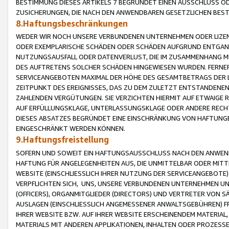
BESTIMMUNG DIESES ARTIKELS 7 BEGRÜNDET EINEN AUSSCHLUSS 
ZUSICHERUNGEN, DIE NACH DEN ANWENDBAREN GESETZLICHEN BE
8.Haftungsbeschränkungen
WEDER WIR NOCH UNSERE VERBUNDENEN UNTERNEHMEN ODER LIZEN
ODER EXEMPLARISCHE SCHÄDEN ODER SCHÄDEN AUFGRUND ENTGANG
NUTZUNGSAUSFALL ODER DATENVERLUST, DIE IM ZUSAMMENHANG MI
DES AUFTRETENS SOLCHER SCHÄDEN HINGEWIESEN WURDEN. FERN
SERVICEANGEBOTEN MAXIMAL DER HÖHE DES GESAMTBETRAGS DER 
ZEITPUNKT DES EREIGNISSES, DAS ZU DEM ZULETZT ENTSTANDENE
ZAHLENDEN VERGÜTUNGEN. SIE VERZICHTEN HIERMIT AUF ETWAIGE 
AUF ERFÜLLUNGSKLAGE, UNTERLASSUNGSKLAGE ODER ANDERE RECHT
DIESES ABSATZES BEGRÜNDET EINE EINSCHRÄNKUNG VON HAFTUNG
EINGESCHRÄNKT WERDEN KÖNNEN.
9.Haftungsfreistellung
SOFERN UND SOWEIT EIN HAFTUNGSAUSSCHLUSS NACH DEN ANWENDB
HAFTUNG FÜR ANGELEGENHEITEN AUS, DIE UNMITTELBAR ODER MITT
WEBSITE (EINSCHLIESSLICH IHRER NUTZUNG DER SERVICEANGEBOTE)
VERPFLICHTEN SICH, UNS, UNSERE VERBUNDENEN UNTERNEHMEN UN
(OFFICERS), ORGANMITGLIEDER (DIRECTORS) UND VERTRETER VON 
AUSLAGEN (EINSCHLIESSLICH ANGEMESSENER ANWALTSGEBÜHREN) FR
IHRER WEBSITE BZW. AUF IHRER WEBSITE ERSCHEINENDEM MATERIAL
MATERIALS MIT ANDEREN APPLIKATIONEN, INHALTEN ODER PROZESSE