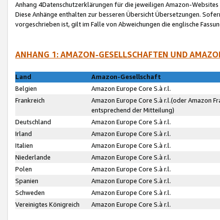
Anhang 4Datenschutzerklärungen für die jeweiligen Amazon-Websites
Diese Anhänge enthalten zur besseren Übersicht Übersetzungen. Sofe
vorgeschrieben ist, gilt im Falle von Abweichungen die englische Fass
ANHANG 1: AMAZON-GESELLSCHAFTEN UND AMAZO
Land
Amazon-Gesellschaft
Belgien
Amazon Europe Core S.à r.l.
Frankreich
Amazon Europe Core S.à r.l.(oder Amazon Fr
entsprechend der Mitteilung)
Deutschland
Amazon Europe Core S.à r.l.
Irland
Amazon Europe Core S.à r.l.
Italien
Amazon Europe Core S.à r.l.
Niederlande
Amazon Europe Core S.à r.l.
Polen
Amazon Europe Core S.à r.l.
Spanien
Amazon Europe Core S.à r.l.
Schweden
Amazon Europe Core S.à r.l.
Vereinigtes Königreich
Amazon Europe Core S.à r.l.