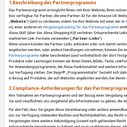
1.Beschreibung des Partnerprogramms
Das Partnerprogramm ermöglicht Ihnen, mit Ihrer Website, Ihren nutzer
(nur verfügbar für Partner, die eine Partner-ID für die Amazon UK We
„
Website
“) Geld zu verdienen, indem Sie Ihre Website mit einer der in
ist, einer anderen im
Vergütungskatalog für das Partnerprogramm
enth
Alexa Skill (über das Alexa Shopping Kit) verlinken. Entsprechende Lin
markierten Link-Formate verwenden („
Partner-Links
“).
Wenn unsere Kunden die Partner-Links anklicken oder sich damit verbi
angeboten werden, oder andere Handlungen vornehmen, können Sie eine
Partnerprogramm
näher beschrieben (und vorbehaltlich der dort festg
Produkte oder Leistungen können wir Ihnen Daten, Bilder, Texte, Linkfo
für Anwendungsprogramme, die Alexa-Funktionalität und weitere Inf
zur Verfügung stellen. Der Begriff „Programminhalte“ bezieht sich dabe
in Bezug auf Produkte, die auf Websites angeboten werden, bei denen 
2.Compliance-Anforderungen für das Partnerprog
Ihre Teilnahme am Partnerprogramm und der Bezug einer Vergütung setz
Sie sind verpflichtet, uns umgehend alle Informationen zu geben, die w
Für den Fall, dass Sie gegen diese Vereinbarung oder andere anwendba
uns zur Verfügung stehenden Rechten und Rechtsbehelfen, das Recht vo
Vergütungen ohne weitere Ankündigung (soweit nach geltendem Recht z
entsprechende Vergütungen zu haben) und zwar unabhängig davon, ob 