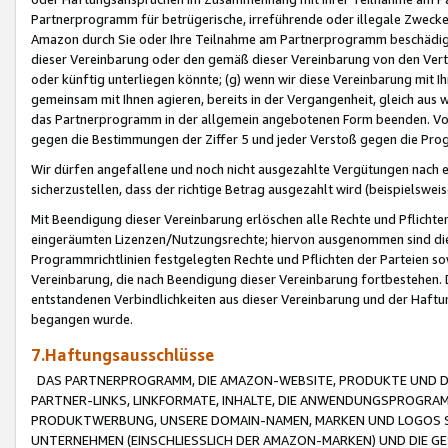
Partnerprogramm für betrügerische, irreführende oder illegale Zwecke
Amazon durch Sie oder Ihre Teilnahme am Partnerprogramm beschädig
dieser Vereinbarung oder den gemäß dieser Vereinbarung von den Vertr
oder künftig unterliegen könnte; (g) wenn wir diese Vereinbarung mit I
gemeinsam mit Ihnen agieren, bereits in der Vergangenheit, gleich aus
das Partnerprogramm in der allgemein angebotenen Form beenden. Vors
gegen die Bestimmungen der Ziffer 5 und jeder Verstoß gegen die Prog
Wir dürfen angefallene und noch nicht ausgezahlte Vergütungen nach 
sicherzustellen, dass der richtige Betrag ausgezahlt wird (beispielsw
Mit Beendigung dieser Vereinbarung erlöschen alle Rechte und Pflichte
eingeräumten Lizenzen/Nutzungsrechte; hiervon ausgenommen sind die in 
Programmrichtlinien festgelegten Rechte und Pflichten der Parteien sow
Vereinbarung, die nach Beendigung dieser Vereinbarung fortbestehen. D
entstandenen Verbindlichkeiten aus dieser Vereinbarung und der Haft
begangen wurde.
7.Haftungsausschlüsse
DAS PARTNERPROGRAMM, DIE AMAZON-WEBSITE, PRODUKTE UND DI
PARTNER-LINKS, LINKFORMATE, INHALTE, DIE ANWENDUNGSPROGR
PRODUKTWERBUNG, UNSERE DOMAIN-NAMEN, MARKEN UND LOGOS S
UNTERNEHMEN (EINSCHLIESSLICH DER AMAZON-MARKEN) UND DIE GE