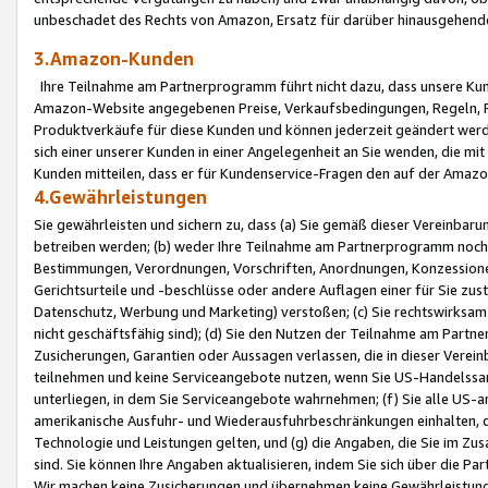
unbeschadet des Rechts von Amazon, Ersatz für darüber hinausgehen
3.Amazon-Kunden
Ihre Teilnahme am Partnerprogramm führt nicht dazu, dass unsere Kun
Amazon-Website angegebenen Preise, Verkaufsbedingungen, Regeln, Ri
Produktverkäufe für diese Kunden und können jederzeit geändert werde
sich einer unserer Kunden in einer Angelegenheit an Sie wenden, die 
Kunden mitteilen, dass er für Kundenservice-Fragen den auf der Ama
4.Gewährleistungen
Sie gewährleisten und sichern zu, dass (a) Sie gemäß dieser Vereinba
betreiben werden; (b) weder Ihre Teilnahme am Partnerprogramm noch d
Bestimmungen, Verordnungen, Vorschriften, Anordnungen, Konzessionen,
Gerichtsurteile und -beschlüsse oder andere Auflagen einer für Sie zu
Datenschutz, Werbung und Marketing) verstoßen; (c) Sie rechtswirksam 
nicht geschäftsfähig sind); (d) Sie den Nutzen der Teilnahme am Partne
Zusicherungen, Garantien oder Aussagen verlassen, die in dieser Verein
teilnehmen und keine Serviceangebote nutzen, wenn Sie US-Handelssa
unterliegen, in dem Sie Serviceangebote wahrnehmen; (f) Sie alle US
amerikanische Ausfuhr- und Wiederausfuhrbeschränkungen einhalten, 
Technologie und Leistungen gelten, und (g) die Angaben, die Sie im 
sind. Sie können Ihre Angaben aktualisieren, indem Sie sich über die 
Wir machen keine Zusicherungen und übernehmen keine Gewährleistun