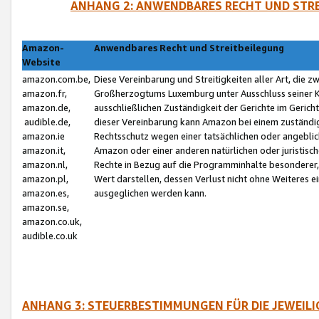
ANHANG 2: ANWENDBARES RECHT UND STRE
Amazon-
Anwendbares Recht und Streitbeilegung
Website
amazon.com.be,
Diese Vereinbarung und Streitigkeiten aller Art, die 
amazon.fr,
Großherzogtums Luxemburg unter Ausschluss seiner Kol
amazon.de,
ausschließlichen Zuständigkeit der Gerichte im Geri
audible.de,
dieser Vereinbarung kann Amazon bei einem zuständig
amazon.ie
Rechtsschutz wegen einer tatsächlichen oder angebli
amazon.it,
Amazon oder einer anderen natürlichen oder juristisc
amazon.nl,
Rechte in Bezug auf die Programminhalte besonderer,
amazon.pl,
Wert darstellen, dessen Verlust nicht ohne Weiteres e
amazon.es,
ausgeglichen werden kann.
amazon.se,
amazon.co.uk,
audible.co.uk
ANHANG 3: STEUERBESTIMMUNGEN FÜR DIE JEWEIL