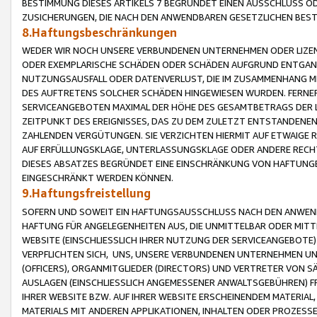
BESTIMMUNG DIESES ARTIKELS 7 BEGRÜNDET EINEN AUSSCHLUSS 
ZUSICHERUNGEN, DIE NACH DEN ANWENDBAREN GESETZLICHEN BE
8.Haftungsbeschränkungen
WEDER WIR NOCH UNSERE VERBUNDENEN UNTERNEHMEN ODER LIZEN
ODER EXEMPLARISCHE SCHÄDEN ODER SCHÄDEN AUFGRUND ENTGANG
NUTZUNGSAUSFALL ODER DATENVERLUST, DIE IM ZUSAMMENHANG MI
DES AUFTRETENS SOLCHER SCHÄDEN HINGEWIESEN WURDEN. FERN
SERVICEANGEBOTEN MAXIMAL DER HÖHE DES GESAMTBETRAGS DER 
ZEITPUNKT DES EREIGNISSES, DAS ZU DEM ZULETZT ENTSTANDENE
ZAHLENDEN VERGÜTUNGEN. SIE VERZICHTEN HIERMIT AUF ETWAIGE 
AUF ERFÜLLUNGSKLAGE, UNTERLASSUNGSKLAGE ODER ANDERE RECHT
DIESES ABSATZES BEGRÜNDET EINE EINSCHRÄNKUNG VON HAFTUNG
EINGESCHRÄNKT WERDEN KÖNNEN.
9.Haftungsfreistellung
SOFERN UND SOWEIT EIN HAFTUNGSAUSSCHLUSS NACH DEN ANWENDB
HAFTUNG FÜR ANGELEGENHEITEN AUS, DIE UNMITTELBAR ODER MITT
WEBSITE (EINSCHLIESSLICH IHRER NUTZUNG DER SERVICEANGEBOTE)
VERPFLICHTEN SICH, UNS, UNSERE VERBUNDENEN UNTERNEHMEN UN
(OFFICERS), ORGANMITGLIEDER (DIRECTORS) UND VERTRETER VON 
AUSLAGEN (EINSCHLIESSLICH ANGEMESSENER ANWALTSGEBÜHREN) FR
IHRER WEBSITE BZW. AUF IHRER WEBSITE ERSCHEINENDEM MATERIAL
MATERIALS MIT ANDEREN APPLIKATIONEN, INHALTEN ODER PROZESSE