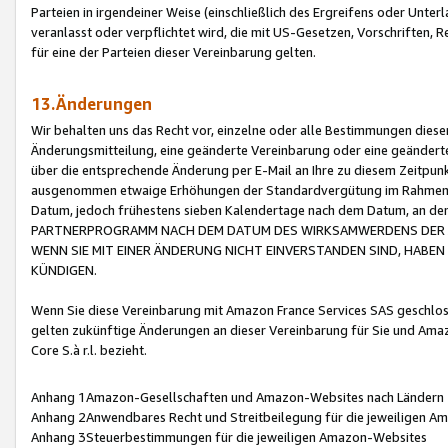
Parteien in irgendeiner Weise (einschließlich des Ergreifens oder Unt
veranlasst oder verpflichtet wird, die mit US-Gesetzen, Vorschriften,
für eine der Parteien dieser Vereinbarung gelten.
13.Änderungen
Wir behalten uns das Recht vor, einzelne oder alle Bestimmungen diese
Änderungsmitteilung, eine geänderte Vereinbarung oder eine geänderte 
über die entsprechende Änderung per E-Mail an Ihre zu diesem Zeitpun
ausgenommen etwaige Erhöhungen der Standardvergütung im Rahmen
Datum, jedoch frühestens sieben Kalendertage nach dem Datum, an de
PARTNERPROGRAMM NACH DEM DATUM DES WIRKSAMWERDENS DER Ä
WENN SIE MIT EINER ÄNDERUNG NICHT EINVERSTANDEN SIND, HABEN S
KÜNDIGEN.
Wenn Sie diese Vereinbarung mit Amazon France Services SAS geschlo
gelten zukünftige Änderungen an dieser Vereinbarung für Sie und Ama
Core S.à r.l. bezieht.
Anhang 1Amazon-Gesellschaften und Amazon-Websites nach Ländern
Anhang 2Anwendbares Recht und Streitbeilegung für die jeweiligen 
Anhang 3Steuerbestimmungen für die jeweiligen Amazon-Websites