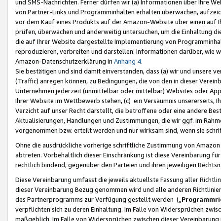
und SMS-Nachrichten. Ferner dürfen wir (a) Informationen über Ihre We
von Partner-Links und Programminhalten erhalten überwachen, aufzei
vor dem Kauf eines Produkts auf der Amazon-Website über einen auf Ih
prüfen, überwachen und anderweitig untersuchen, um die Einhaltung dies
die auf Ihrer Website dargestellte Implementierung von Programminhalt
reproduzieren, verbreiten und darstellen. Informationen darüber, wie w
Amazon-Datenschutzerklärung in
Anhang 4
.
Sie bestätigen und sind damit einverstanden, dass (a) wir und unsere 
(Traffic) anregen können, zu Bedingungen, die von den in dieser Vere
Unternehmen jederzeit (unmittelbar oder mittelbar) Websites oder Appl
Ihrer Website im Wettbewerb stehen, (c) ein Versäumnis unsererseits, I
Verzicht auf unser Recht darstellt, die betroffene oder eine andere B
Aktualisierungen, Handlungen und Zustimmungen, die wir ggf. im Rahme
vorgenommen bzw. erteilt werden und nur wirksam sind, wenn sie schri
Ohne die ausdrückliche vorherige schriftliche Zustimmung von Amazon
abtreten. Vorbehaltlich dieser Einschränkung ist diese Vereinbarung f
rechtlich bindend, gegenüber den Parteien und ihren jeweiligen Rech
Diese Vereinbarung umfasst die jeweils aktuellste Fassung aller Richtli
dieser Vereinbarung Bezug genommen wird und alle anderen Richtlinie
des Partnerprogramms zur Verfügung gestellt werden („
Programmric
verpflichten sich zu deren Einhaltung. Im Falle von Widersprüchen zwi
maßgeblich. Im Falle von Widersprüchen zwischen dieser Vereinbarun