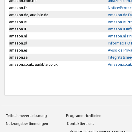
amazon.com.be
amazon.com.b
amazon.fr
Notice:Protec
amazon.de, audible.de
Amazon.de Da
amazon.ie
Amazon.ie Pri
amazon.it
Amazon.it Inf
amazon.nl
Amazon.nl Pri
amazon.pl
Informacja O
amazon.es
Aviso de Priv
amazon.se
Integritetsm
amazon.co.uk, audible.co.uk
Amazon.co.uk 
Teilnahmevereinbarung
Programmrichtlinien
Nutzungsbestimmungen
Kontaktiere uns