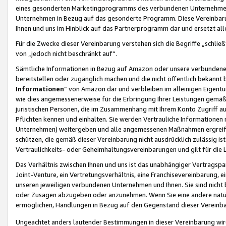
eines gesonderten Marketingprogramms des verbundenen Unternehmens
Unternehmen in Bezug auf das gesonderte Programm. Diese Vereinbarung
Ihnen und uns im Hinblick auf das Partnerprogramm dar und ersetzt al
Für die Zwecke dieser Vereinbarung verstehen sich die Begriffe „schließ
von „jedoch nicht beschränkt auf“.
Sämtliche Informationen in Bezug auf Amazon oder unsere verbunde
bereitstellen oder zugänglich machen und die nicht öffentlich bekannt bz
Informationen
“ von Amazon dar und verbleiben im alleinigen Eigent
wie dies angemessenerweise für die Erbringung Ihrer Leistungen gemäß d
juristischen Personen, die im Zusammenhang mit Ihrem Konto Zugriff au
Pflichten kennen und einhalten. Sie werden Vertrauliche Informationen 
Unternehmen) weitergeben und alle angemessenen Maßnahmen ergreifen
schützen, die gemäß dieser Vereinbarung nicht ausdrücklich zulässig is
Vertraulichkeits- oder Geheimhaltungsvereinbarungen und gilt für die
Das Verhältnis zwischen Ihnen und uns ist das unabhängiger Vertragspa
Joint-Venture, ein Vertretungsverhältnis, eine Franchisevereinbarung, 
unseren jeweiligen verbundenen Unternehmen und Ihnen. Sie sind ni
oder Zusagen abzugeben oder anzunehmen. Wenn Sie eine andere natürli
ermöglichen, Handlungen in Bezug auf den Gegenstand dieser Vereinbar
Ungeachtet anders lautender Bestimmungen in dieser Vereinbarung wird