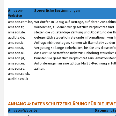
Amazon-
Steuerliche Bestimmungen
Website
amazon.com.be,
Wir dürfen in Bezug auf Beträge, auf deren Auszahlun
amazon.fr,
vornehmen, zu denen wir gesetzlich verpflichtet sind
amazon.de,
stellen die vollständige Zahlung und Abgeltung der 
audible.de,
gelegentlich steuerlich relevante Informationen von I
amazon.ie
Anfrage nicht vorlegen, können wir (kumulativ zu de
amazon.it,
Vergütung so lange einbehalten, bis Sie uns diese Inf
amazon.nl,
dass wir Sie betreffend nicht zur Einholung steuerlich 
amazon.pl,
könnten Sie gesetzlich verpflichtet sein, Amazon Meh
amazon.es,
Anforderungen an eine gültige MwSt.-Rechnung erfüllt
amazon.se,
zahlen.
amazon.co.uk,
audible.co.uk
ANHANG 4: DATENSCHUTZERKLÄRUNG FÜR DIE JEWE
Amazon-Website
Datenschutz