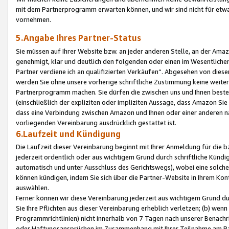
mit dem Partnerprogramm erwarten können, und wir sind nicht für etwa
vornehmen.
5.Angabe Ihres Partner-Status
Sie müssen auf Ihrer Website bzw. an jeder anderen Stelle, an der Am
genehmigt, klar und deutlich den folgenden oder einen im Wesentlichen
Partner verdiene ich an qualifizierten Verkäufen“. Abgesehen von die
werden Sie ohne unsere vorherige schriftliche Zustimmung keine weite
Partnerprogramm machen. Sie dürfen die zwischen uns und Ihnen best
(einschließlich der expliziten oder impliziten Aussage, dass Amazon Si
dass eine Verbindung zwischen Amazon und Ihnen oder einer anderen natü
vorliegenden Vereinbarung ausdrücklich gestattet ist.
6.Laufzeit und Kündigung
Die Laufzeit dieser Vereinbarung beginnt mit Ihrer Anmeldung für die 
jederzeit ordentlich oder aus wichtigem Grund durch schriftliche Kündi
automatisch und unter Ausschluss des Gerichtswegs), wobei eine solch
können kündigen, indem Sie sich über die Partner-Website in Ihrem Ko
auswählen.
Ferner können wir diese Vereinbarung jederzeit aus wichtigem Grund dur
Sie Ihre Pflichten aus dieser Vereinbarung erheblich verletzen; (b) wen
Programmrichtlinien) nicht innerhalb von 7 Tagen nach unserer Benachr
oder Haftungsansprüchen im Zusammenhang mit Ihrer Teilnahme am Pa