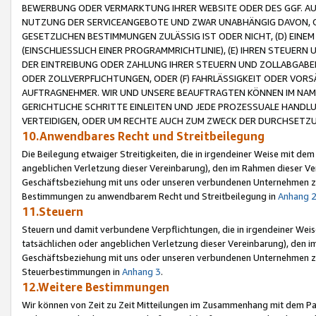
BEWERBUNG ODER VERMARKTUNG IHRER WEBSITE ODER DES GGF. AUF 
NUTZUNG DER SERVICEANGEBOTE UND ZWAR UNABHÄNGIG DAVON, O
GESETZLICHEN BESTIMMUNGEN ZULÄSSIG IST ODER NICHT, (D) EINE
(EINSCHLIESSLICH EINER PROGRAMMRICHTLINIE), (E) IHREN STEUER
DER EINTREIBUNG ODER ZAHLUNG IHRER STEUERN UND ZOLLABGAB
ODER ZOLLVERPFLICHTUNGEN, ODER (F) FAHRLÄSSIGKEIT ODER VORS
AUFTRAGNEHMER. WIR UND UNSERE BEAUFTRAGTEN KÖNNEN IM NAME
GERICHTLICHE SCHRITTE EINLEITEN UND JEDE PROZESSUALE HAND
VERTEIDIGEN, ODER UM RECHTE AUCH ZUM ZWECK DER DURCHSETZU
10.Anwendbares Recht und Streitbeilegung
Die Beilegung etwaiger Streitigkeiten, die in irgendeiner Weise mit de
angeblichen Verletzung dieser Vereinbarung), den im Rahmen dieser Ve
Geschäftsbeziehung mit uns oder unseren verbundenen Unternehmen zu
Bestimmungen zu anwendbarem Recht und Streitbeilegung in
Anhang 
11.Steuern
Steuern und damit verbundene Verpflichtungen, die in irgendeiner Wei
tatsächlichen oder angeblichen Verletzung dieser Vereinbarung), den 
Geschäftsbeziehung mit uns oder unseren verbundenen Unternehmen z
Steuerbestimmungen in
Anhang 3
.
12.Weitere Bestimmungen
Wir können von Zeit zu Zeit Mitteilungen im Zusammenhang mit dem Par