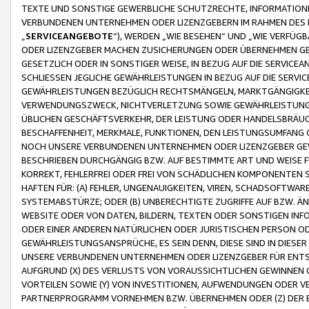
TEXTE UND SONSTIGE GEWERBLICHE SCHUTZRECHTE, INFORMATIONE
VERBUNDENEN UNTERNEHMEN ODER LIZENZGEBERN IM RAHMEN DES
„
SERVICEANGEBOTE
“), WERDEN „WIE BESEHEN“ UND „WIE VERFÜ
ODER LIZENZGEBER MACHEN ZUSICHERUNGEN ODER ÜBERNEHMEN GEW
GESETZLICH ODER IN SONSTIGER WEISE, IN BEZUG AUF DIE SERVI
SCHLIESSEN JEGLICHE GEWÄHRLEISTUNGEN IN BEZUG AUF DIE SERVI
GEWÄHRLEISTUNGEN BEZÜGLICH RECHTSMÄNGELN, MARKTGÄNGIGKEIT
VERWENDUNGSZWECK, NICHTVERLETZUNG SOWIE GEWÄHRLEISTUNGEN 
ÜBLICHEN GESCHÄFTSVERKEHR, DER LEISTUNG ODER HANDELSBRÄUCH
BESCHAFFENHEIT, MERKMALE, FUNKTIONEN, DEN LEISTUNGSUMFANG 
NOCH UNSERE VERBUNDENEN UNTERNEHMEN ODER LIZENZGEBER GEWÄ
BESCHRIEBEN DURCHGÄNGIG BZW. AUF BESTIMMTE ART UND WEISE
KORREKT, FEHLERFREI ODER FREI VON SCHÄDLICHEN KOMPONENTEN
HAFTEN FÜR: (A) FEHLER, UNGENAUIGKEITEN, VIREN, SCHADSOFTW
SYSTEMABSTÜRZE; ODER (B) UNBERECHTIGTE ZUGRIFFE AUF BZW. 
WEBSITE ODER VON DATEN, BILDERN, TEXTEN ODER SONSTIGEN INF
ODER EINER ANDEREN NATÜRLICHEN ODER JURISTISCHEN PERSON OD
GEWÄHRLEISTUNGSANSPRÜCHE, ES SEIN DENN, DIESE SIND IN DIES
UNSERE VERBUNDENEN UNTERNEHMEN ODER LIZENZGEBER FÜR EN
AUFGRUND (X) DES VERLUSTS VON VORAUSSICHTLICHEN GEWINNEN
VORTEILEN SOWIE (Y) VON INVESTITIONEN, AUFWENDUNGEN ODER VE
PARTNERPROGRAMM VORNEHMEN BZW. ÜBERNEHMEN ODER (Z) DER 