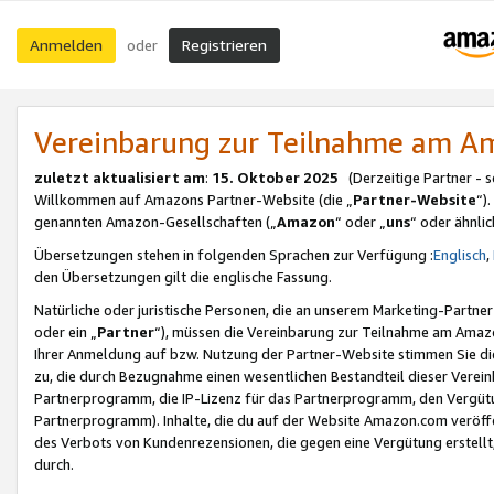
Anmelden
Registrieren
oder
Vereinbarung zur Teilnahme am 
zuletzt aktualisiert am
:
15. Oktober 2025
(Derzeitige Partner - 
Willkommen auf Amazons Partner-Website (die „
Partner-Website
“)
genannten Amazon-Gesellschaften („
Amazon
“ oder „
uns
“ oder ähnli
Übersetzungen stehen in folgenden Sprachen zur Verfügung :
Englisch
,
den Übersetzungen gilt die englische Fassung.
Natürliche oder juristische Personen, die an unserem Marketing-Partn
oder ein „
Partner
“), müssen die Vereinbarung zur Teilnahme am Ama
Ihrer Anmeldung auf bzw. Nutzung der Partner-Website stimmen Sie die
zu, die durch Bezugnahme einen wesentlichen Bestandteil dieser Verei
Partnerprogramm, die IP-Lizenz für das Partnerprogramm, den Vergütu
Partnerprogramm). Inhalte, die du auf der Website Amazon.com veröffe
des Verbots von Kundenrezensionen, die gegen eine Vergütung erstellt, 
durch.