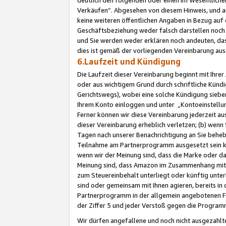
Verkäufen“. Abgesehen von diesem Hinweis, und a
keine weiteren öffentlichen Angaben in Bezug au
Geschäftsbeziehung weder falsch darstellen noch a
und Sie werden weder erklären noch andeuten, dass
dies ist gemäß der vorliegenden Vereinbarung ausd
6.Laufzeit und Kündigung
Die Laufzeit dieser Vereinbarung beginnt mit Ihre
oder aus wichtigem Grund durch schriftliche Kündi
Gerichtswegs), wobei eine solche Kündigung siebe
Ihrem Konto einloggen und unter „Kontoeinstellu
Ferner können wir diese Vereinbarung jederzeit aus
dieser Vereinbarung erheblich verletzen; (b) wenn
Tagen nach unserer Benachrichtigung an Sie behe
Teilnahme am Partnerprogramm ausgesetzt sein kö
wenn wir der Meinung sind, dass die Marke oder 
Meinung sind, dass Amazon im Zusammenhang mit d
zum Steuereinbehalt unterliegt oder künftig unter
sind oder gemeinsam mit Ihnen agieren, bereits in
Partnerprogramm in der allgemein angebotenen Fo
der Ziffer 5 und jeder Verstoß gegen die Programm
Wir dürfen angefallene und noch nicht ausgezahlt