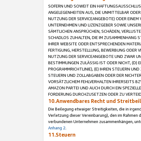
SOFERN UND SOWEIT EIN HAFTUNGSAUSSCHLUSS
ANGELEGENHEITEN AUS, DIE UNMITTELBAR ODER 
NUTZUNG DER SERVICEANGEBOTE) ODER EINEM V
UNTERNEHMEN UND LIZENZGEBER SOWIE UNSERE 
SÄMTLICHEN ANSPRÜCHEN, SCHÄDEN, VERLUSTE
SCHADLOS ZUHALTEN, DIE IM ZUSAMMENHANG STE
IHRER WEBSITE ODER ENTSPRECHENDEN MATERIA
FERTIGUNG, HERSTELLUNG, BEWERBUNG ODER VE
NUTZUNG DER SERVICEANGEBOTE UND ZWAR UN
BESTIMMUNGEN ZULÄSSIG IST ODER NICHT, (D) 
PROGRAMMRICHTLINIE), (E) IHREN STEUERN UN
STEUERN UND ZOLLABGABEN ODER DER NICHTER
VORSÄTZLICHEM FEHLVERHALTEN IHRERSEITS BZ
AMAZON PARTEI UND AUCH DURCH EIN SPEZIELL
FORDERUNG DURCHZUSETZEN ODER ZU VERTEIDI
10.Anwendbares Recht und Streitbe
Die Beilegung etwaiger Streitigkeiten, die in irg
Verletzung dieser Vereinbarung), den im Rahmen d
verbundenen Unternehmen zusammenhängen, unterl
Anhang 2
.
11.Steuern