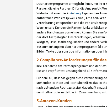
Das Partnerprogramm ermöglicht Ihnen, mit Ihrer W
Partner, die eine Partner-ID für die Amazon UK W
Website mit einer der in
Anhang 1
genannten Amazon
enthaltenen Website (jeweils eine „
Amazon-Webs
Vereinbarung entsprechen und die von uns bereitg
Wenn unsere Kunden die Partner-Links anklicken 
andere Handlungen vornehmen, können Sie eine Ver
der dort festgelegten Einschränkungen) erhalten. 
Widgets, Links, Marketing-Inhalte und andere Ver
Zusammenhang mit dem Partnerprogramm (die „
Bilder, Texte oder sonstige Informationen oder In
2.Compliance-Anforderungen für d
Ihre Teilnahme am Partnerprogramm und der Bezug 
Sie sind verpflichtet, uns umgehend alle Informat
Für den Fall, dass Sie gegen diese Vereinbarung 
stehenden Rechten und Rechtsbehelfen, das Recht
nach geltendem Recht zulässig) dauerhaft einzus
unmittelbar oder mittelbar im Zusammenhang mit
3.Amazon-Kunden
Ihre Teilnahme am Partnerprogramm führt nicht d