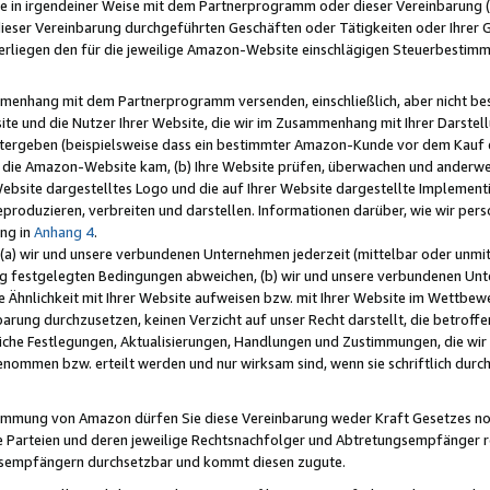
e in irgendeiner Weise mit dem Partnerprogramm oder dieser Vereinbarung (ei
ieser Vereinbarung durchgeführten Geschäften oder Tätigkeiten oder Ihrer 
liegen den für die jeweilige Amazon-Website einschlägigen Steuerbestim
mmenhang mit dem Partnerprogramm versenden, einschließlich, aber nicht be
site und die Nutzer Ihrer Website, die wir im Zusammenhang mit Ihrer Darst
itergeben (beispielsweise dass ein bestimmter Amazon-Kunde vor dem Kauf
uf die Amazon-Website kam, (b) Ihre Website prüfen, überwachen und anderwei
r Website dargestelltes Logo und die auf Ihrer Website dargestellte Impleme
reproduzieren, verbreiten und darstellen. Informationen darüber, wie wir per
ng in
Anhang 4
.
 (a) wir und unsere verbundenen Unternehmen jederzeit (mittelbar oder unmit
ng festgelegten Bedingungen abweichen, (b) wir und unsere verbundenen Unte
 Ähnlichkeit mit Ihrer Website aufweisen bzw. mit Ihrer Website im Wettbewer
barung durchzusetzen, keinen Verzicht auf unser Recht darstellt, die betrof
liche Festlegungen, Aktualisierungen, Handlungen und Zustimmungen, die wi
enommen bzw. erteilt werden und nur wirksam sind, wenn sie schriftlich dur
stimmung von Amazon dürfen Sie diese Vereinbarung weder Kraft Gesetzes no
die Parteien und deren jeweilige Rechtsnachfolger und Abtretungsempfänger 
ngsempfängern durchsetzbar und kommt diesen zugute.