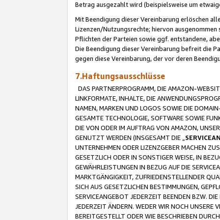
Betrag ausgezahlt wird (beispielsweise um etwai
Mit Beendigung dieser Vereinbarung erlöschen alle
Lizenzen/Nutzungsrechte; hiervon ausgenommen sind
Pflichten der Parteien sowie ggf. entstandene, ab
Die Beendigung dieser Vereinbarung befreit die P
gegen diese Vereinbarung, der vor deren Beendi
7.Haftungsausschlüsse
DAS PARTNERPROGRAMM, DIE AMAZON-WEBSITE,
LINKFORMATE, INHALTE, DIE ANWENDUNGSPRO
NAMEN, MARKEN UND LOGOS SOWIE DIE DOMAIN
GESAMTE TECHNOLOGIE, SOFTWARE SOWIE FUNKT
DIE VON ODER IM AUFTRAG VON AMAZON, UNS
GENUTZT WERDEN (INSGESAMT DIE „
SERVICEA
UNTERNEHMEN ODER LIZENZGEBER MACHEN ZUSI
GESETZLICH ODER IN SONSTIGER WEISE, IN BE
GEWÄHRLEISTUNGEN IN BEZUG AUF DIE SERVICE
MARKTGÄNGIGKEIT, ZUFRIEDENSTELLENDER QUA
SICH AUS GESETZLICHEN BESTIMMUNGEN, GEPFL
SERVICEANGEBOT JEDERZEIT BEENDEN BZW. DIE
JEDERZEIT ÄNDERN. WEDER WIR NOCH UNSERE 
BEREITGESTELLT ODER WIE BESCHRIEBEN DURC