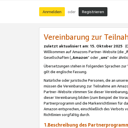
Anmelden
Registrieren
oder
Vereinbarung zur Teil
zuletzt aktualisiert am
:
15. Oktober 2025
(De
Willkommen auf Amazons Partner-Website (die „
Gesellschaften („
Amazon
“ oder „
uns
“ oder ähnl
Übersetzungen stehen in folgenden Sprachen zur 
gilt die englische Fassung.
Natürliche oder juristische Personen, die an uns
müssen die Vereinbarung zur Teilnahme am Amaz
Partner-Website stimmen Sie dieser Vereinbarung,
dieser Vereinbarung bilden (zum Beispiel die Vo
Partnerprogramm und die Markenrichtlinien für da
Amazon entsprechen, einschließlich des Verbots vo
Richtlinien sorgfältig durch.
1.Beschreibung des Partnerprogra