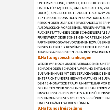
UNTERBRECHUNG, KORREKT, FEHLERFREI ODER 
HAFTEN FÜR: (A) FEHLER, UNGENAUIGKEITEN, 
ODER (B) UNBERECHTIGTE ZUGRIFFE AUF BZW. 
TEXTEN ODER SONSTIGEN INFORMATIONEN ODER 
PERSON ODER ÜBER DIE SERVICEANGEBOTE ERHA
AUSDRÜCKLICH VORGESEHEN. FERNER HAFTEN 
RÜCKERSTATTUNGEN ODER SCHADENSERSATZ AU
FIRMENWERT ODER SONSTIGEN VORTEILEN SOWIE
PARTNERPROGRAMM VORNEHMEN BZW. ÜBERNEHM
DIESES ARTIKELS 7 BEGRÜNDET EINEN AUSSCH
ANWENDBAREN GESETZLICHEN BESTIMMUNGEN 
8.Haftungsbeschränkungen
WEDER WIR NOCH UNSERE VERBUNDENEN UNTERN
SCHÄDEN ODER SCHÄDEN AUFGRUND ENTGANGENE
ZUSAMMENHANG MIT DEN SERVICEANGEBOTEN EN
ENTSPRICHT UNSERE GESAMTHAFTUNG IM ZUSAM
DEM 12-MONATSZEITRAUM UNMITTELBAR VOR DE
GEZAHLTEN ODER NOCH AN SIE ZU ZAHLENDEN V
EINSCHLIESSLICH DES RECHTS AUF ERFÜLLUNGS
BESTIMMUNG DIESES ABSATZES BEGRÜNDET EI
EINGESCHRÄNKT WERDEN KÖNNEN.
9.Haftungsfreistellung