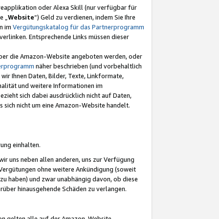
eapplikation oder Alexa Skill (nur verfügbar für
e „
Website
“) Geld zu verdienen, indem Sie Ihre
en im
Vergütungskatalog für das Partnerprogramm
t) verlinken. Entsprechende Links müssen dieser
e über die Amazon-Website angeboten werden, oder
nerprogramm
näher beschrieben (und vorbehaltlich
ir Ihnen Daten, Bilder, Texte, Linkformate,
alität und weitere Informationen im
zieht sich dabei ausdrücklich nicht auf Daten,
es sich nicht um eine Amazon-Website handelt.
rung einhalten.
ir uns neben allen anderen, uns zur Verfügung
n Vergütungen ohne weitere Ankündigung (soweit
 zu haben) und zwar unabhängig davon, ob diese
darüber hinausgehende Schäden zu verlangen.
on gelten alle auf der Amazon-Website