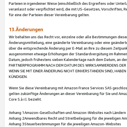
Parteien in irgendeiner Weise (einschließlich des Ergreifens oder Unt
veranlasst oder verpflichtet wird, die mit US-Gesetzen, Vorschriften,
für eine der Parteien dieser Vereinbarung gelten.
13.Änderungen
Wir behalten uns das Recht vor, einzelne oder alle Bestimmungen diese
Änderungsmitteilung, eine geänderte Vereinbarung oder eine geänderte 
über die entsprechende Änderung per E-Mail an Ihre zu diesem Zeitpun
ausgenommen etwaige Erhöhungen der Standardvergütung im Rahmen
Datum, jedoch frühestens sieben Kalendertage nach dem Datum, an de
PARTNERPROGRAMM NACH DEM DATUM DES WIRKSAMWERDENS DER Ä
WENN SIE MIT EINER ÄNDERUNG NICHT EINVERSTANDEN SIND, HABEN S
KÜNDIGEN.
Wenn Sie diese Vereinbarung mit Amazon France Services SAS geschlo
gelten zukünftige Änderungen an dieser Vereinbarung für Sie und Ama
Core S.à r.l. bezieht.
Anhang 1Amazon-Gesellschaften und Amazon-Websites nach Ländern
Anhang 2Anwendbares Recht und Streitbeilegung für die jeweiligen 
Anhang 3Steuerbestimmungen für die jeweiligen Amazon-Websites