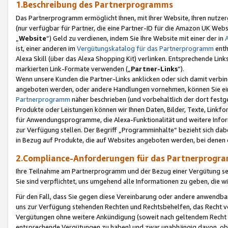
1.Beschreibung des Partnerprogramms
Das Partnerprogramm ermöglicht Ihnen, mit Ihrer Website, Ihren nutzer
(nur verfügbar für Partner, die eine Partner-ID für die Amazon UK We
„
Website
“) Geld zu verdienen, indem Sie Ihre Website mit einer der in
ist, einer anderen im
Vergütungskatalog für das Partnerprogramm
enth
Alexa Skill (über das Alexa Shopping Kit) verlinken. Entsprechende Lin
markierten Link-Formate verwenden („
Partner-Links
“).
Wenn unsere Kunden die Partner-Links anklicken oder sich damit verbi
angeboten werden, oder andere Handlungen vornehmen, können Sie eine
Partnerprogramm
näher beschrieben (und vorbehaltlich der dort festg
Produkte oder Leistungen können wir Ihnen Daten, Bilder, Texte, Linkfo
für Anwendungsprogramme, die Alexa-Funktionalität und weitere Inf
zur Verfügung stellen. Der Begriff „Programminhalte“ bezieht sich dabe
in Bezug auf Produkte, die auf Websites angeboten werden, bei denen 
2.Compliance-Anforderungen für das Partnerprog
Ihre Teilnahme am Partnerprogramm und der Bezug einer Vergütung setz
Sie sind verpflichtet, uns umgehend alle Informationen zu geben, die w
Für den Fall, dass Sie gegen diese Vereinbarung oder andere anwendba
uns zur Verfügung stehenden Rechten und Rechtsbehelfen, das Recht vo
Vergütungen ohne weitere Ankündigung (soweit nach geltendem Recht z
entsprechende Vergütungen zu haben) und zwar unabhängig davon, ob 