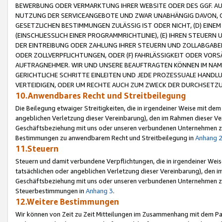
BEWERBUNG ODER VERMARKTUNG IHRER WEBSITE ODER DES GGF. AUF 
NUTZUNG DER SERVICEANGEBOTE UND ZWAR UNABHÄNGIG DAVON, O
GESETZLICHEN BESTIMMUNGEN ZULÄSSIG IST ODER NICHT, (D) EINE
(EINSCHLIESSLICH EINER PROGRAMMRICHTLINIE), (E) IHREN STEUER
DER EINTREIBUNG ODER ZAHLUNG IHRER STEUERN UND ZOLLABGAB
ODER ZOLLVERPFLICHTUNGEN, ODER (F) FAHRLÄSSIGKEIT ODER VORS
AUFTRAGNEHMER. WIR UND UNSERE BEAUFTRAGTEN KÖNNEN IM NAME
GERICHTLICHE SCHRITTE EINLEITEN UND JEDE PROZESSUALE HAND
VERTEIDIGEN, ODER UM RECHTE AUCH ZUM ZWECK DER DURCHSETZU
10.Anwendbares Recht und Streitbeilegung
Die Beilegung etwaiger Streitigkeiten, die in irgendeiner Weise mit de
angeblichen Verletzung dieser Vereinbarung), den im Rahmen dieser Ve
Geschäftsbeziehung mit uns oder unseren verbundenen Unternehmen zu
Bestimmungen zu anwendbarem Recht und Streitbeilegung in
Anhang 
11.Steuern
Steuern und damit verbundene Verpflichtungen, die in irgendeiner Wei
tatsächlichen oder angeblichen Verletzung dieser Vereinbarung), den 
Geschäftsbeziehung mit uns oder unseren verbundenen Unternehmen z
Steuerbestimmungen in
Anhang 3
.
12.Weitere Bestimmungen
Wir können von Zeit zu Zeit Mitteilungen im Zusammenhang mit dem Par