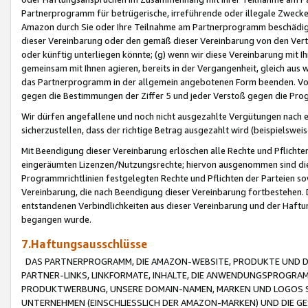
Partnerprogramm für betrügerische, irreführende oder illegale Zwecke
Amazon durch Sie oder Ihre Teilnahme am Partnerprogramm beschädig
dieser Vereinbarung oder den gemäß dieser Vereinbarung von den Vertr
oder künftig unterliegen könnte; (g) wenn wir diese Vereinbarung mit I
gemeinsam mit Ihnen agieren, bereits in der Vergangenheit, gleich aus
das Partnerprogramm in der allgemein angebotenen Form beenden. Vors
gegen die Bestimmungen der Ziffer 5 und jeder Verstoß gegen die Prog
Wir dürfen angefallene und noch nicht ausgezahlte Vergütungen nach 
sicherzustellen, dass der richtige Betrag ausgezahlt wird (beispielsw
Mit Beendigung dieser Vereinbarung erlöschen alle Rechte und Pflichte
eingeräumten Lizenzen/Nutzungsrechte; hiervon ausgenommen sind die in 
Programmrichtlinien festgelegten Rechte und Pflichten der Parteien sow
Vereinbarung, die nach Beendigung dieser Vereinbarung fortbestehen. D
entstandenen Verbindlichkeiten aus dieser Vereinbarung und der Haft
begangen wurde.
7.Haftungsausschlüsse
DAS PARTNERPROGRAMM, DIE AMAZON-WEBSITE, PRODUKTE UND DI
PARTNER-LINKS, LINKFORMATE, INHALTE, DIE ANWENDUNGSPROGR
PRODUKTWERBUNG, UNSERE DOMAIN-NAMEN, MARKEN UND LOGOS S
UNTERNEHMEN (EINSCHLIESSLICH DER AMAZON-MARKEN) UND DIE GE