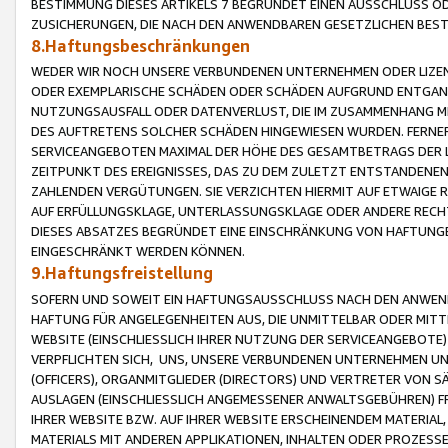
BESTIMMUNG DIESES ARTIKELS 7 BEGRÜNDET EINEN AUSSCHLUSS 
ZUSICHERUNGEN, DIE NACH DEN ANWENDBAREN GESETZLICHEN BE
8.Haftungsbeschränkungen
WEDER WIR NOCH UNSERE VERBUNDENEN UNTERNEHMEN ODER LIZEN
ODER EXEMPLARISCHE SCHÄDEN ODER SCHÄDEN AUFGRUND ENTGANG
NUTZUNGSAUSFALL ODER DATENVERLUST, DIE IM ZUSAMMENHANG MI
DES AUFTRETENS SOLCHER SCHÄDEN HINGEWIESEN WURDEN. FERN
SERVICEANGEBOTEN MAXIMAL DER HÖHE DES GESAMTBETRAGS DER 
ZEITPUNKT DES EREIGNISSES, DAS ZU DEM ZULETZT ENTSTANDENE
ZAHLENDEN VERGÜTUNGEN. SIE VERZICHTEN HIERMIT AUF ETWAIGE 
AUF ERFÜLLUNGSKLAGE, UNTERLASSUNGSKLAGE ODER ANDERE RECHT
DIESES ABSATZES BEGRÜNDET EINE EINSCHRÄNKUNG VON HAFTUNG
EINGESCHRÄNKT WERDEN KÖNNEN.
9.Haftungsfreistellung
SOFERN UND SOWEIT EIN HAFTUNGSAUSSCHLUSS NACH DEN ANWENDB
HAFTUNG FÜR ANGELEGENHEITEN AUS, DIE UNMITTELBAR ODER MITT
WEBSITE (EINSCHLIESSLICH IHRER NUTZUNG DER SERVICEANGEBOTE)
VERPFLICHTEN SICH, UNS, UNSERE VERBUNDENEN UNTERNEHMEN UN
(OFFICERS), ORGANMITGLIEDER (DIRECTORS) UND VERTRETER VON 
AUSLAGEN (EINSCHLIESSLICH ANGEMESSENER ANWALTSGEBÜHREN) FR
IHRER WEBSITE BZW. AUF IHRER WEBSITE ERSCHEINENDEM MATERIAL
MATERIALS MIT ANDEREN APPLIKATIONEN, INHALTEN ODER PROZESSE