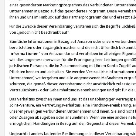
eines gesonderten Marketingprogramms des verbundenen Unternehmens
Unternehmen in Bezug auf das gesonderte Programm. Diese Vereinbarung
Ihnen und uns im Hinblick auf das Partnerprogramm dar und ersetzt al
Für die Zwecke dieser Vereinbarung verstehen sich die Begriffe „schließ
von „jedoch nicht beschränkt auf“.
Sämtliche Informationen in Bezug auf Amazon oder unsere verbunde
bereitstellen oder zugänglich machen und die nicht öffentlich bekannt bz
Informationen
“ von Amazon dar und verbleiben im alleinigen Eigent
wie dies angemessenerweise für die Erbringung Ihrer Leistungen gemäß d
juristischen Personen, die im Zusammenhang mit Ihrem Konto Zugriff au
Pflichten kennen und einhalten. Sie werden Vertrauliche Informationen 
Unternehmen) weitergeben und alle angemessenen Maßnahmen ergreifen
schützen, die gemäß dieser Vereinbarung nicht ausdrücklich zulässig is
Vertraulichkeits- oder Geheimhaltungsvereinbarungen und gilt für die
Das Verhältnis zwischen Ihnen und uns ist das unabhängiger Vertragspa
Joint-Venture, ein Vertretungsverhältnis, eine Franchisevereinbarung, 
unseren jeweiligen verbundenen Unternehmen und Ihnen. Sie sind ni
oder Zusagen abzugeben oder anzunehmen. Wenn Sie eine andere natürli
ermöglichen, Handlungen in Bezug auf den Gegenstand dieser Vereinbar
Ungeachtet anders lautender Bestimmungen in dieser Vereinbarung wird