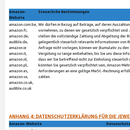
Amazon-
Steuerliche Bestimmungen
Website
amazon.com.be,
Wir dürfen in Bezug auf Beträge, auf deren Auszahlun
amazon.fr,
vornehmen, zu denen wir gesetzlich verpflichtet sind
amazon.de,
stellen die vollständige Zahlung und Abgeltung der 
audible.de,
gelegentlich steuerlich relevante Informationen von I
amazon.ie
Anfrage nicht vorlegen, können wir (kumulativ zu de
amazon.it,
Vergütung so lange einbehalten, bis Sie uns diese Inf
amazon.nl,
dass wir Sie betreffend nicht zur Einholung steuerlich 
amazon.pl,
könnten Sie gesetzlich verpflichtet sein, Amazon Meh
amazon.es,
Anforderungen an eine gültige MwSt.-Rechnung erfüllt
amazon.se,
zahlen.
amazon.co.uk,
audible.co.uk
ANHANG 4: DATENSCHUTZERKLÄRUNG FÜR DIE JEWE
Amazon-Website
Datenschutz