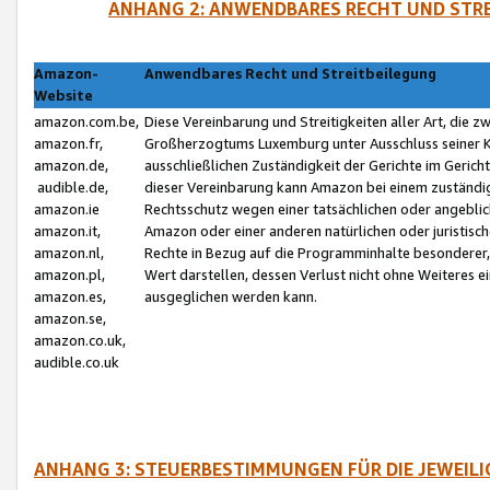
ANHANG 2: ANWENDBARES RECHT UND STRE
Amazon-
Anwendbares Recht und Streitbeilegung
Website
amazon.com.be,
Diese Vereinbarung und Streitigkeiten aller Art, die 
amazon.fr,
Großherzogtums Luxemburg unter Ausschluss seiner Kol
amazon.de,
ausschließlichen Zuständigkeit der Gerichte im Geri
audible.de,
dieser Vereinbarung kann Amazon bei einem zuständig
amazon.ie
Rechtsschutz wegen einer tatsächlichen oder angebli
amazon.it,
Amazon oder einer anderen natürlichen oder juristisc
amazon.nl,
Rechte in Bezug auf die Programminhalte besonderer,
amazon.pl,
Wert darstellen, dessen Verlust nicht ohne Weiteres e
amazon.es,
ausgeglichen werden kann.
amazon.se,
amazon.co.uk,
audible.co.uk
ANHANG 3: STEUERBESTIMMUNGEN FÜR DIE JEWEIL