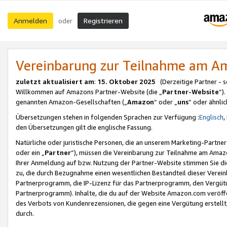
Anmelden
Registrieren
oder
Vereinbarung zur Teilnahme am 
zuletzt aktualisiert am
:
15. Oktober 2025
(Derzeitige Partner - 
Willkommen auf Amazons Partner-Website (die „
Partner-Website
“)
genannten Amazon-Gesellschaften („
Amazon
“ oder „
uns
“ oder ähnli
Übersetzungen stehen in folgenden Sprachen zur Verfügung :
Englisch
,
den Übersetzungen gilt die englische Fassung.
Natürliche oder juristische Personen, die an unserem Marketing-Partn
oder ein „
Partner
“), müssen die Vereinbarung zur Teilnahme am Ama
Ihrer Anmeldung auf bzw. Nutzung der Partner-Website stimmen Sie die
zu, die durch Bezugnahme einen wesentlichen Bestandteil dieser Verei
Partnerprogramm, die IP-Lizenz für das Partnerprogramm, den Vergütu
Partnerprogramm). Inhalte, die du auf der Website Amazon.com veröffe
des Verbots von Kundenrezensionen, die gegen eine Vergütung erstellt, 
durch.