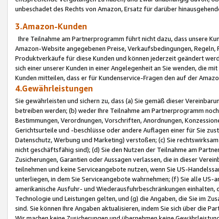
unbeschadet des Rechts von Amazon, Ersatz für darüber hinausgehen
3.Amazon-Kunden
Ihre Teilnahme am Partnerprogramm führt nicht dazu, dass unsere Kun
Amazon-Website angegebenen Preise, Verkaufsbedingungen, Regeln, Ri
Produktverkäufe für diese Kunden und können jederzeit geändert werde
sich einer unserer Kunden in einer Angelegenheit an Sie wenden, die 
Kunden mitteilen, dass er für Kundenservice-Fragen den auf der Ama
4.Gewährleistungen
Sie gewährleisten und sichern zu, dass (a) Sie gemäß dieser Vereinba
betreiben werden; (b) weder Ihre Teilnahme am Partnerprogramm noch d
Bestimmungen, Verordnungen, Vorschriften, Anordnungen, Konzessionen,
Gerichtsurteile und -beschlüsse oder andere Auflagen einer für Sie zu
Datenschutz, Werbung und Marketing) verstoßen; (c) Sie rechtswirksam 
nicht geschäftsfähig sind); (d) Sie den Nutzen der Teilnahme am Partne
Zusicherungen, Garantien oder Aussagen verlassen, die in dieser Verein
teilnehmen und keine Serviceangebote nutzen, wenn Sie US-Handelssa
unterliegen, in dem Sie Serviceangebote wahrnehmen; (f) Sie alle US
amerikanische Ausfuhr- und Wiederausfuhrbeschränkungen einhalten, 
Technologie und Leistungen gelten, und (g) die Angaben, die Sie im 
sind. Sie können Ihre Angaben aktualisieren, indem Sie sich über die 
Wir machen keine Zusicherungen und übernehmen keine Gewährleistun