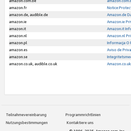
amazon.com.be
amazon.com.b
amazon.fr
Notice:Protec
amazon.de, audible.de
Amazon.de Da
amazon.ie
Amazon.ie Pri
amazon.it
Amazon.it Inf
amazon.nl
Amazon.nl Pri
amazon.pl
Informacja O
amazon.es
Aviso de Priv
amazon.se
Integritetsm
amazon.co.uk, audible.co.uk
Amazon.co.uk 
Teilnahmevereinbarung
Programmrichtlinien
Nutzungsbestimmungen
Kontaktiere uns