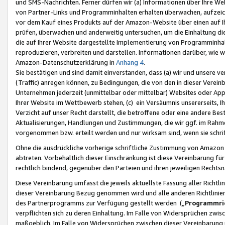
und SMS-Nachrichten. Ferner dürfen wir (a) Informationen über Ihre We
von Partner-Links und Programminhalten erhalten überwachen, aufzei
vor dem Kauf eines Produkts auf der Amazon-Website über einen auf Ih
prüfen, überwachen und anderweitig untersuchen, um die Einhaltung dies
die auf Ihrer Website dargestellte Implementierung von Programminhalt
reproduzieren, verbreiten und darstellen. Informationen darüber, wie w
Amazon-Datenschutzerklärung in
Anhang 4
.
Sie bestätigen und sind damit einverstanden, dass (a) wir und unsere 
(Traffic) anregen können, zu Bedingungen, die von den in dieser Vere
Unternehmen jederzeit (unmittelbar oder mittelbar) Websites oder Appl
Ihrer Website im Wettbewerb stehen, (c) ein Versäumnis unsererseits, I
Verzicht auf unser Recht darstellt, die betroffene oder eine andere B
Aktualisierungen, Handlungen und Zustimmungen, die wir ggf. im Rahme
vorgenommen bzw. erteilt werden und nur wirksam sind, wenn sie schri
Ohne die ausdrückliche vorherige schriftliche Zustimmung von Amazon
abtreten. Vorbehaltlich dieser Einschränkung ist diese Vereinbarung f
rechtlich bindend, gegenüber den Parteien und ihren jeweiligen Rech
Diese Vereinbarung umfasst die jeweils aktuellste Fassung aller Richtli
dieser Vereinbarung Bezug genommen wird und alle anderen Richtlinie
des Partnerprogramms zur Verfügung gestellt werden („
Programmric
verpflichten sich zu deren Einhaltung. Im Falle von Widersprüchen zwi
maßgeblich. Im Falle von Widersprüchen zwischen dieser Vereinbarun