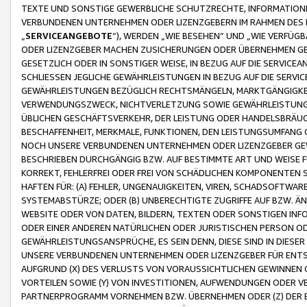
TEXTE UND SONSTIGE GEWERBLICHE SCHUTZRECHTE, INFORMATIONE
VERBUNDENEN UNTERNEHMEN ODER LIZENZGEBERN IM RAHMEN DES
„
SERVICEANGEBOTE
“), WERDEN „WIE BESEHEN“ UND „WIE VERFÜ
ODER LIZENZGEBER MACHEN ZUSICHERUNGEN ODER ÜBERNEHMEN GEW
GESETZLICH ODER IN SONSTIGER WEISE, IN BEZUG AUF DIE SERVI
SCHLIESSEN JEGLICHE GEWÄHRLEISTUNGEN IN BEZUG AUF DIE SERVI
GEWÄHRLEISTUNGEN BEZÜGLICH RECHTSMÄNGELN, MARKTGÄNGIGKEIT
VERWENDUNGSZWECK, NICHTVERLETZUNG SOWIE GEWÄHRLEISTUNGEN 
ÜBLICHEN GESCHÄFTSVERKEHR, DER LEISTUNG ODER HANDELSBRÄUCH
BESCHAFFENHEIT, MERKMALE, FUNKTIONEN, DEN LEISTUNGSUMFANG 
NOCH UNSERE VERBUNDENEN UNTERNEHMEN ODER LIZENZGEBER GEWÄ
BESCHRIEBEN DURCHGÄNGIG BZW. AUF BESTIMMTE ART UND WEISE
KORREKT, FEHLERFREI ODER FREI VON SCHÄDLICHEN KOMPONENTEN
HAFTEN FÜR: (A) FEHLER, UNGENAUIGKEITEN, VIREN, SCHADSOFTW
SYSTEMABSTÜRZE; ODER (B) UNBERECHTIGTE ZUGRIFFE AUF BZW. 
WEBSITE ODER VON DATEN, BILDERN, TEXTEN ODER SONSTIGEN INF
ODER EINER ANDEREN NATÜRLICHEN ODER JURISTISCHEN PERSON OD
GEWÄHRLEISTUNGSANSPRÜCHE, ES SEIN DENN, DIESE SIND IN DIES
UNSERE VERBUNDENEN UNTERNEHMEN ODER LIZENZGEBER FÜR EN
AUFGRUND (X) DES VERLUSTS VON VORAUSSICHTLICHEN GEWINNEN
VORTEILEN SOWIE (Y) VON INVESTITIONEN, AUFWENDUNGEN ODER VE
PARTNERPROGRAMM VORNEHMEN BZW. ÜBERNEHMEN ODER (Z) DER 