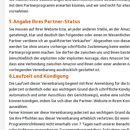
mit dem Partnerprogramm erwarten können, und wir sind nicht für etwa
vornehmen.
5.Angabe Ihres Partner-Status
Sie müssen auf Ihrer Website bzw. an jeder anderen Stelle, an der Am
genehmigt, klar und deutlich den folgenden oder einen im Wesentlichen
Partner verdiene ich an qualifizierten Verkäufen“. Abgesehen von die
werden Sie ohne unsere vorherige schriftliche Zustimmung keine weite
Partnerprogramm machen. Sie dürfen die zwischen uns und Ihnen best
(einschließlich der expliziten oder impliziten Aussage, dass Amazon Si
dass eine Verbindung zwischen Amazon und Ihnen oder einer anderen natü
vorliegenden Vereinbarung ausdrücklich gestattet ist.
6.Laufzeit und Kündigung
Die Laufzeit dieser Vereinbarung beginnt mit Ihrer Anmeldung für die 
jederzeit ordentlich oder aus wichtigem Grund durch schriftliche Kündi
automatisch und unter Ausschluss des Gerichtswegs), wobei eine solch
können kündigen, indem Sie sich über die Partner-Website in Ihrem Ko
auswählen.
Ferner können wir diese Vereinbarung jederzeit aus wichtigem Grund dur
Sie Ihre Pflichten aus dieser Vereinbarung erheblich verletzen; (b) wen
Programmrichtlinien) nicht innerhalb von 7 Tagen nach unserer Benachr
oder Haftungsansprüchen im Zusammenhang mit Ihrer Teilnahme am Pa