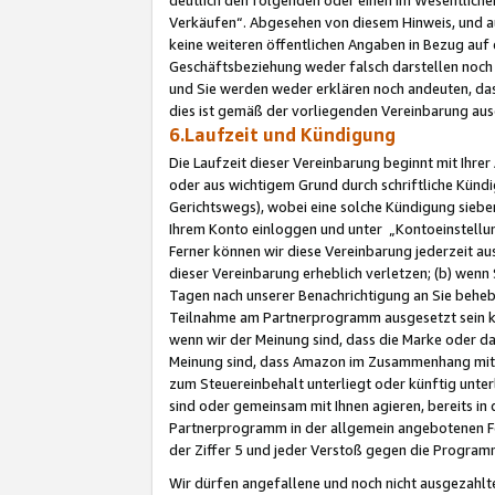
Verkäufen“. Abgesehen von diesem Hinweis, und a
keine weiteren öffentlichen Angaben in Bezug au
Geschäftsbeziehung weder falsch darstellen noch a
und Sie werden weder erklären noch andeuten, dass
dies ist gemäß der vorliegenden Vereinbarung ausd
6.Laufzeit und Kündigung
Die Laufzeit dieser Vereinbarung beginnt mit Ihre
oder aus wichtigem Grund durch schriftliche Kündi
Gerichtswegs), wobei eine solche Kündigung siebe
Ihrem Konto einloggen und unter „Kontoeinstellu
Ferner können wir diese Vereinbarung jederzeit aus
dieser Vereinbarung erheblich verletzen; (b) wenn
Tagen nach unserer Benachrichtigung an Sie behe
Teilnahme am Partnerprogramm ausgesetzt sein kö
wenn wir der Meinung sind, dass die Marke oder 
Meinung sind, dass Amazon im Zusammenhang mit d
zum Steuereinbehalt unterliegt oder künftig unter
sind oder gemeinsam mit Ihnen agieren, bereits in
Partnerprogramm in der allgemein angebotenen Fo
der Ziffer 5 und jeder Verstoß gegen die Programm
Wir dürfen angefallene und noch nicht ausgezahlt