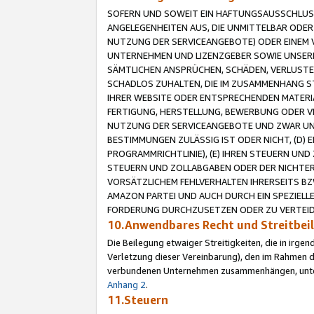
SOFERN UND SOWEIT EIN HAFTUNGSAUSSCHLUSS
ANGELEGENHEITEN AUS, DIE UNMITTELBAR ODER 
NUTZUNG DER SERVICEANGEBOTE) ODER EINEM V
UNTERNEHMEN UND LIZENZGEBER SOWIE UNSERE 
SÄMTLICHEN ANSPRÜCHEN, SCHÄDEN, VERLUSTE
SCHADLOS ZUHALTEN, DIE IM ZUSAMMENHANG STE
IHRER WEBSITE ODER ENTSPRECHENDEN MATERIA
FERTIGUNG, HERSTELLUNG, BEWERBUNG ODER VE
NUTZUNG DER SERVICEANGEBOTE UND ZWAR UN
BESTIMMUNGEN ZULÄSSIG IST ODER NICHT, (D) 
PROGRAMMRICHTLINIE), (E) IHREN STEUERN UN
STEUERN UND ZOLLABGABEN ODER DER NICHTER
VORSÄTZLICHEM FEHLVERHALTEN IHRERSEITS BZ
AMAZON PARTEI UND AUCH DURCH EIN SPEZIELL
FORDERUNG DURCHZUSETZEN ODER ZU VERTEIDI
10.Anwendbares Recht und Streitbe
Die Beilegung etwaiger Streitigkeiten, die in irg
Verletzung dieser Vereinbarung), den im Rahmen d
verbundenen Unternehmen zusammenhängen, unterl
Anhang 2
.
11.Steuern