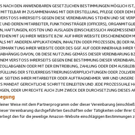
 NACH DEN ANWENDBAREN GESETZLICHEN BESTIMMUNGEN MÖGLICH IST, S
MITTELBAR IM ZUSAMMENHANG MIT DER ERSTELLUNG, PFLEGE ODER DEM BE
ERSTOSS IHRERSEITS GEGEN DIESE VEREINBARUNG STEHEN UND SIE VERP
UND DEREN MITARBEITER, FUNKTIONSTRÄGER (OFFICERS), ORGANMITGLI
N, HAFTUNGEN, KOSTEN UND AUSLAGEN (EINSCHLIESSLICH ANGEMESSENE
HEN MIT (A) IHRER WEBSITE BZW. AUF IHRER WEBSITE ERSCHEINENDEM M
LS MIT ANDEREN APPLIKATIONEN, INHALTEN ODER PROZESSEN, (B) DER 
RMARKTUNG IHRER WEBSITE ODER DES GGF. AUF ODER INNERHALB IHRER W
ABHÄNGIG DAVON, OB DIESE NUTZUNG GEMÄSS DIESER VEREINBARUNG B
EINEM VERSTOSS IHRERSEITS GEGEN EINE BESTIMMUNG DIESER VEREINBARU
D ZOLLABGABEN ODER MIT DER EINTREIBUNG, ZAHLUNG ODER DEM AUSBLEI
FÜLLUNG DER STEUERREGISTRIERUNGSVERPFLICHTUNGEN ODER ZOLLVERPF
W. SEITENS IHRER MITARBEITER ODER AUFTRAGNEHMER. WIR UND UNSERE
ES MANDAT GERICHTLICHE SCHRITTE EINLEITEN UND JEDE PROZESSUALE 
GEN, ODER UM RECHTE AUCH ZUM ZWECK DER DURCHSETZUNG DIESES AR
ilegung
endeiner Weise mit dem Partnerprogramm oder dieser Vereinbarung (einschließl
ieser Vereinbarung durchgeführten Geschäften oder Tätigkeiten oder Ihrer 
iegt den für die jeweilige Amazon-Website einschlägigen Bestimmungen z