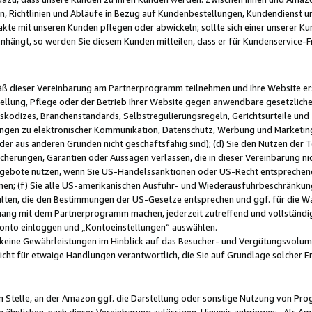
, Richtlinien und Abläufe in Bezug auf Kundenbestellungen, Kundendienst 
kte mit unseren Kunden pflegen oder abwickeln; sollte sich einer unserer Ku
nhängt, so werden Sie diesem Kunden mitteilen, dass er für Kundenservic
emäß dieser Vereinbarung am Partnerprogramm teilnehmen und Ihre Website er
ellung, Pflege oder der Betrieb Ihrer Website gegen anwendbare gesetzlich
skodizes, Branchenstandards, Selbstregulierungsregeln, Gerichtsurteile und 
ngen zu elektronischer Kommunikation, Datenschutz, Werbung und Marketing)
 oder aus anderen Gründen nicht geschäftsfähig sind); (d) Sie den Nutzen de
cherungen, Garantien oder Aussagen verlassen, die in dieser Vereinbarung nich
gebote nutzen, wenn Sie US-Handelssanktionen oder US-Recht entsprechen
men; (f) Sie alle US-amerikanischen Ausfuhr- und Wiederausfuhrbeschränkun
ten, die den Bestimmungen der US-Gesetze entsprechen und ggf. für die Wa
hang mit dem Partnerprogramm machen, jederzeit zutreffend und vollständig 
 Konto einloggen und „Kontoeinstellungen“ auswählen.
keine Gewährleistungen im Hinblick auf das Besucher- und Vergütungsvolu
icht für etwaige Handlungen verantwortlich, die Sie auf Grundlage solcher
en Stelle, an der Amazon ggf. die Darstellung oder sonstige Nutzung von Pr
 ähnlichen, nach dieser Vereinbarung zulässigen, Hinweis anbringen: „Als Ama