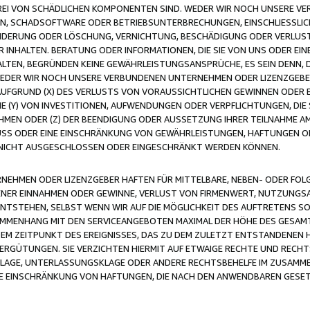
FREI VON SCHÄDLICHEN KOMPONENTEN SIND. WEDER WIR NOCH UNSERE 
VIREN, SCHADSOFTWARE ODER BETRIEBSUNTERBRECHUNGEN, EINSCHLIESSL
ÄNDERUNG ODER LÖSCHUNG, VERNICHTUNG, BESCHÄDIGUNG ODER VERLUST 
INHALTEN. BERATUNG ODER INFORMATIONEN, DIE SIE VON UNS ODER EIN
LTEN, BEGRÜNDEN KEINE GEWÄHRLEISTUNGSANSPRÜCHE, ES SEIN DENN, DI
WEDER WIR NOCH UNSERE VERBUNDENEN UNTERNEHMEN ODER LIZENZGEBE
FGRUND (X) DES VERLUSTS VON VORAUSSICHTLICHEN GEWINNEN ODER 
 (Y) VON INVESTITIONEN, AUFWENDUNGEN ODER VERPFLICHTUNGEN, DIE 
EN ODER (Z) DER BEENDIGUNG ODER AUSSETZUNG IHRER TEILNAHME A
LUSS ODER EINE EINSCHRÄNKUNG VON GEWÄHRLEISTUNGEN, HAFTUNGEN O
NICHT AUSGESCHLOSSEN ODER EINGESCHRÄNKT WERDEN KÖNNEN.
EHMEN ODER LIZENZGEBER HAFTEN FÜR MITTELBARE, NEBEN- ODER FOL
R EINNAHMEN ODER GEWINNE, VERLUST VON FIRMENWERT, NUTZUNGSAU
TSTEHEN, SELBST WENN WIR AUF DIE MÖGLICHKEIT DES AUFTRETENS S
MENHANG MIT DEN SERVICEANGEBOTEN MAXIMAL DER HÖHE DES GESAMT
M ZEITPUNKT DES EREIGNISSES, DAS ZU DEM ZULETZT ENTSTANDENEN 
ERGÜTUNGEN. SIE VERZICHTEN HIERMIT AUF ETWAIGE RECHTE UND RECHT
KLAGE, UNTERLASSUNGSKLAGE ODER ANDERE RECHTSBEHELFE IM ZUSAMME
NE EINSCHRÄNKUNG VON HAFTUNGEN, DIE NACH DEN ANWENDBAREN GESE