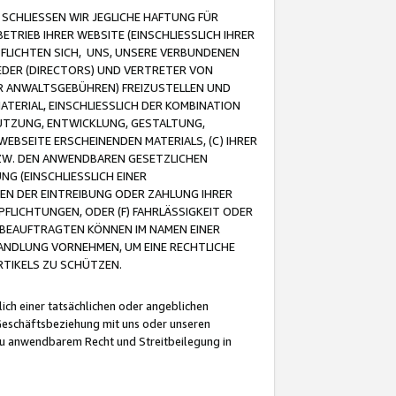
CHLIESSEN WIR JEGLICHE HAFTUNG FÜR
TRIEB IHRER WEBSITE (EINSCHLIESSLICH IHRER
FLICHTEN SICH, UNS, UNSERE VERBUNDENEN
EDER (DIRECTORS) UND VERTRETER VON
R ANWALTSGEBÜHREN) FREIZUSTELLEN UND
ATERIAL, EINSCHLIESSLICH DER KOMBINATION
NUTZUNG, ENTWICKLUNG, GESTALTUNG,
EBSEITE ERSCHEINENDEN MATERIALS, (C) IHRER
ZW. DEN ANWENDBAREN GESETZLICHEN
NG (EINSCHLIESSLICH EINER
BEN DER EINTREIBUNG ODER ZAHLUNG IHRER
LICHTUNGEN, ODER (F) FAHRLÄSSIGKEIT ODER
 BEAUFTRAGTEN KÖNNEN IM NAMEN EINER
HANDLUNG VORNEHMEN, UM EINE RECHTLICHE
TIKELS ZU SCHÜTZEN.
ich einer tatsächlichen oder angeblichen
Geschäftsbeziehung mit uns oder unseren
u anwendbarem Recht und Streitbeilegung in