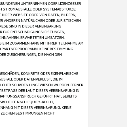
VERBUNDENEN UNTERNEHMEN ODER LIZENZGEBER
ICH STROMAUSFÄLLE ODER SYSTEMABSTÜRZE;
IHRER WEBSITE ODER VON DATEN, BILDERN,
ER ANDEREN NATÜRLICHEN ODER JURISTISCHEN
ESE SIND IN DIESER VEREINBARUNG
R FÜR ENTSCHÄDIGUNGSLEISTUNGEN,
EINNAHMEN, ERWARTETEN UMSÄTZEN,
SIE IM ZUSAMMENHANG MIT IHRER TEILNAHME AM
M PARTNERPROGRAMM. KEINE BESTIMMUNG
DER ZUSICHERUNGEN, DIE NACH DEN
GESCHÄDEN, KONKRETE ODER EXEMPLARISCHE
SFALL ODER DATENVERLUST, DIE IM
OLCHER SCHÄDEN HINGEWIESEN WURDEN. FERNER
BETRAGS DER LAUT DIESER VEREINBARUNG IN
HAFTUNGSANSPRUCH GEFÜHRT HAT, BEREITS
SBEHELFE NACH EQUITY-RECHT,
NHANG MIT DIESER VEREINBARUNG. KEINE
TZLICHEN BESTIMMUNGEN NICHT