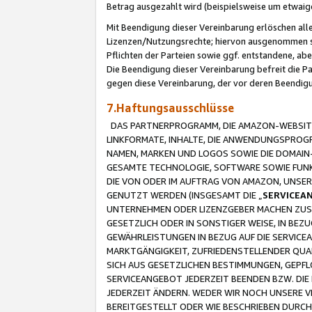
Betrag ausgezahlt wird (beispielsweise um etwai
Mit Beendigung dieser Vereinbarung erlöschen alle
Lizenzen/Nutzungsrechte; hiervon ausgenommen sind
Pflichten der Parteien sowie ggf. entstandene, ab
Die Beendigung dieser Vereinbarung befreit die P
gegen diese Vereinbarung, der vor deren Beendi
7.Haftungsausschlüsse
DAS PARTNERPROGRAMM, DIE AMAZON-WEBSITE,
LINKFORMATE, INHALTE, DIE ANWENDUNGSPRO
NAMEN, MARKEN UND LOGOS SOWIE DIE DOMAIN
GESAMTE TECHNOLOGIE, SOFTWARE SOWIE FUNKT
DIE VON ODER IM AUFTRAG VON AMAZON, UNS
GENUTZT WERDEN (INSGESAMT DIE „
SERVICEA
UNTERNEHMEN ODER LIZENZGEBER MACHEN ZUSI
GESETZLICH ODER IN SONSTIGER WEISE, IN BE
GEWÄHRLEISTUNGEN IN BEZUG AUF DIE SERVICE
MARKTGÄNGIGKEIT, ZUFRIEDENSTELLENDER QUA
SICH AUS GESETZLICHEN BESTIMMUNGEN, GEPFL
SERVICEANGEBOT JEDERZEIT BEENDEN BZW. DIE
JEDERZEIT ÄNDERN. WEDER WIR NOCH UNSERE 
BEREITGESTELLT ODER WIE BESCHRIEBEN DURC