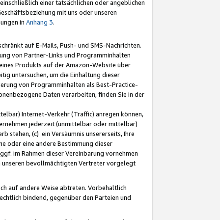
nschließlich einer tatsächlichen oder angeblichen
Geschäftsbeziehung mit uns oder unseren
mungen in
Anhang 3
.
schränkt auf E-Mails, Push- und SMS-Nachrichten.
ellung von Partner-Links und Programminhalten
 eines Produkts auf der Amazon-Website über
tig untersuchen, um die Einhaltung dieser
ntierung von Programminhalten als Best-Practice-
sonenbezogene Daten verarbeiten, finden Sie in der
telbar) Internet-Verkehr (Traffic) anregen können,
rnehmen jederzeit (unmittelbar oder mittelbar)
b stehen, (c) ein Versäumnis unsererseits, Ihre
fene oder eine andere Bestimmung dieser
r ggf. im Rahmen dieser Vereinbarung vornehmen
ch unseren bevollmächtigten Vertreter vorgelegt
ch auf andere Weise abtreten. Vorbehaltlich
rechtlich bindend, gegenüber den Parteien und