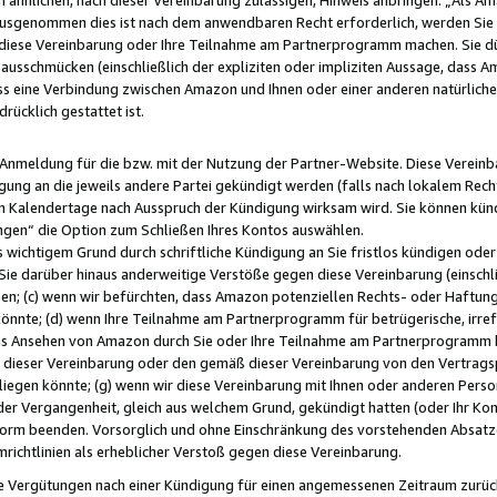
usgenommen dies ist nach dem anwendbaren Recht erforderlich, werden Sie 
f diese Vereinbarung oder Ihre Teilnahme am Partnerprogramm machen. Sie d
usschmücken (einschließlich der expliziten oder impliziten Aussage, dass A
 eine Verbindung zwischen Amazon und Ihnen oder einer anderen natürlichen 
rücklich gestattet ist.
r Anmeldung für die bzw. mit der Nutzung der Partner-Website. Diese Vereinb
gung an die jeweils andere Partei gekündigt werden (falls nach lokalem Rech
n Kalendertage nach Ausspruch der Kündigung wirksam wird. Sie können kündi
ngen“ die Option zum Schließen Ihres Kontos auswählen.
 wichtigem Grund durch schriftliche Kündigung an Sie fristlos kündigen oder I
 Sie darüber hinaus anderweitige Verstöße gegen diese Vereinbarung (einschli
ben; (c) wenn wir befürchten, dass Amazon potenziellen Rechts- oder Haftu
nnte; (d) wenn Ihre Teilnahme am Partnerprogramm für betrügerische, irref
das Ansehen von Amazon durch Sie oder Ihre Teilnahme am Partnerprogramm b
ieser Vereinbarung oder den gemäß dieser Vereinbarung von den Vertragspa
liegen könnte; (g) wenn wir diese Vereinbarung mit Ihnen oder anderen Perso
 der Vergangenheit, gleich aus welchem Grund, gekündigt hatten (oder Ihr Ko
rm beenden. Vorsorglich und ohne Einschränkung des vorstehenden Absatzes
richtlinien als erheblicher Verstoß gegen diese Vereinbarung.
e Vergütungen nach einer Kündigung für einen angemessenen Zeitraum zurückb