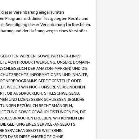
it dieser Vereinbarung eingeräumten
 den Programmrichtlinien festgelegten Rechte und
 nach Beendigung dieser Vereinbarung fortbestehen.
einbarung und der Haftung wegen eines Verstoßes
GEBOTEN WERDEN, SOWIE PARTNER-LINKS,
ALTE VON PRODUKTWERBUNG, UNSERE DOMAIN-
SCHLIESSLICH DER AMAZON-MARKEN) UND DIE
SCHUTZRECHTE, INFORMATIONEN UND INHALTE,
PARTNERPROGRAMMS BEREITGESTELLT ODER
ELLT. WEDER WIR NOCH UNSERE VERBUNDENEN
T, OB AUSDRÜCKLICH, STILLSCHWEIGEND,
MEN UND LIZENZGEBER SCHLIESSEN JEGLICHE
ISTUNGEN BEZÜGLICH RECHTSMÄNGELN,
LETZUNG SOWIE GEWÄHRLEISTUNGEN EIN, DIE
ANDELSBRÄUCHEN ERGEBEN. WIR KÖNNEN EIN
 DIE GELTUNG EINES SERVICE-ANGEBOTS
IE SERVICEANGEBOTE WEITERHIN
ODER DASS DIESE ANGEBOTE OHNE