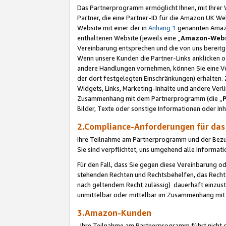
Das Partnerprogramm ermöglicht Ihnen, mit Ihrer W
Partner, die eine Partner-ID für die Amazon UK W
Website mit einer der in
Anhang 1
genannten Amazon
enthaltenen Website (jeweils eine „
Amazon-Webs
Vereinbarung entsprechen und die von uns bereitg
Wenn unsere Kunden die Partner-Links anklicken 
andere Handlungen vornehmen, können Sie eine Ver
der dort festgelegten Einschränkungen) erhalten. 
Widgets, Links, Marketing-Inhalte und andere Ver
Zusammenhang mit dem Partnerprogramm (die „
Bilder, Texte oder sonstige Informationen oder In
2.Compliance-Anforderungen für d
Ihre Teilnahme am Partnerprogramm und der Bezug 
Sie sind verpflichtet, uns umgehend alle Informat
Für den Fall, dass Sie gegen diese Vereinbarung 
stehenden Rechten und Rechtsbehelfen, das Recht
nach geltendem Recht zulässig) dauerhaft einzus
unmittelbar oder mittelbar im Zusammenhang mit
3.Amazon-Kunden
Ihre Teilnahme am Partnerprogramm führt nicht d