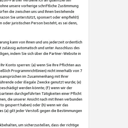
ohne unsere vorherige schriftliche Zustimmung
ürfen die zwischen uns und Ihnen bestehende
mazon Sie unterstützt, sponsert oder empfiehlt)
oder juristischen Person besteht, es sei denn,
arung kann von Ihnen und uns jederzeit ordentlich
t zulässig automatisch und unter Ausschluss des
gen, indem Sie sich über die Partner-Website in
hr Konto sperren: (a) wenn Sie Ihre Pflichten aus
eßlich Programmrichtlinien) nicht innerhalb von 7
ngsansprüchen im Zusammenhang mit Ihrer
ührende oder illegale Zwecke genutzt wurde; (e)
eschädigt werden könnte; (f) wenn wir der
rteien durchgeführten Tätigkeiten einer Pflicht
nen, die unserer Ansicht nach mit Ihnen verbunden
nto gesperrt haben) oder (h) wenn wir das
 (a) gilt jeder Verstoß gegen die Bestimmungen
ehalten, um sicherzustellen, dass der richtige