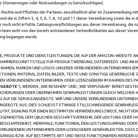
ge Stornierungen oder Rücksendungen zu berücksichtigen).
 Rechte und Pflichten der Parteien, einschließlich aller im Zusammenhang m
 die in Ziffern 3, 4, 5, 6, 7, 8, 10 und 11 dieser Vereinbarung sowie die in
er noch nicht erfüllte Zahlungsverpflichtungen aus dieser Vereinbarung, die
arteien nicht von den bereits entstandenen Verbindlichkeiten aus dieser Ver
gung begangen wurde.
 PRODUKTE UND DIENSTLEISTUNGEN, DIE AUF DER AMAZON-WEBSITE AN
GRAMMIERSCHNITTSTELLE FÜR PRODUKTWERBUNG, DATENFEEDS UND INH
-NAMEN, MARKEN UND LOGOS UNSERER VERBUNDENEN UNTERNEHMEN (EIN
IONEN, MATERIAL, DATEN, BILDER, TEXTE UND SONSTIGE GEWERBLICHE 
EREN VERBUNDENEN UNTERNEHMEN ODER LIZENZGEBERN IM RAHMEN DES 
NGEBOTE
“), WERDEN „WIE BESEHEN“ UND „WIE VERFÜGBAR“ BEREITGEST
CHERUNGEN ODER ÜBERNEHMEN GEWÄHRLEISTUNGEN GLEICH WELCHER AR
ZUG AUF DIE SERVICEANGEBOTE. WIR UND UNSERE VERBUNDENEN UNTERNEH
ANGEBOTE AUS; DIES SCHLIESST ETWAIGE STILLSCHWEIGENDE GEWÄHRLE
LITÄT, EIGNUNG FÜR EINEN BESTIMMTEN VERWENDUNGSZWECK, NICHTVER
OGENHEITEN, DEM ÜBLICHEN GESCHÄFTSVERKEHR, DER LEISTUNG ODER H
 BESCHAFFENHEIT, MERKMALE, FUNKTIONEN, DEN LEISTUNGSUMFANG ODER
VERBUNDENEN UNTERNEHMEN ODER LIZENZGEBER GEWÄHRLEISTEN, DASS D
HGÄNGIG BZW. AUF BESTIMMTE ART UND WEISE FUNKTIONIEREN WERDEN 