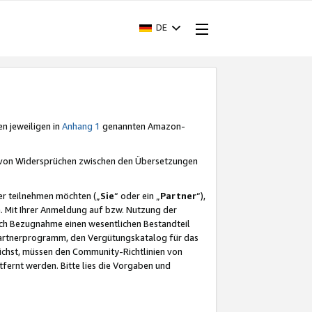
DE
en jeweiligen in
Anhang 1
genannten Amazon-
e von Widersprüchen zwischen den Übersetzungen
er teilnehmen möchten („
Sie
“ oder ein „
Partner
“),
. Mit Ihrer Anmeldung auf bzw. Nutzung der
durch Bezugnahme einen wesentlichen Bestandteil
 Partnerprogramm, den Vergütungskatalog für das
ichst, müssen den Community-Richtlinien von
fernt werden. Bitte lies die Vorgaben und