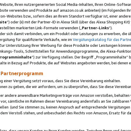
ebsite, Ihren nutzergenerierten Social Media-Inhalten, Ihren Online-Softwar
ebsite verwenden und Produkte auf amazon.co.uk anbieten) (im Folgenden Ihr
-Websites bzw., sofern dies an Ihrem Standort verfügbar ist, einer ander
ite
“) oder (ii) mit der Partner-ID in Alexa Skill (über das Alexa Shopping Ki
estellten markierten Link-Formate verwenden („
Partner-Links
“).
oder sich damit verbinden, um ein Produkt oder Leistungen zu erwerben, di
gütung für qualifizierte Verkäufe, wie im
Vergütungskatalog für das Part
Zur Unterstützung Ihrer Werbung für diese Produkte oder Leistungen können w
linkungs-Tools, Schnittstellen für Anwendungsprogramme, die Alexa-Funktion
Programminhalte
“) zur Verfügung stellen. Der Begriff „Programminhalte“ be
halte in Bezug auf Produkte, die auf Websites angeboten werden, bei denen 
as Partnerprogramm
einer Vergütung setzt voraus, dass Sie diese Vereinbarung einhalten.
ionen zu geben, die wir anfordern, um zu überprüfen, dass Sie diese Vereinba
oder andere anwendbare Marketingverträge von Amazon verstoßen, behalten w
 vor, sämtliche im Rahmen dieser Vereinbarung andernfalls an Sie zahlbare
tellen (und Sie stimmen zu, keinen Anspruch auf entsprechende Vergütungen
 dem Verstoß stehen, und unbeschadet des Rechts von Amazon, Ersatz für 
azu, dass unsere Kunden zu Ihren Kunden werden. Zwischen Ihnen und Amaz