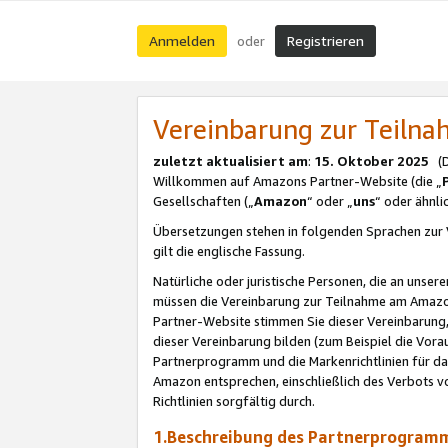
Anmelden
Registrieren
oder
Vereinbarung zur Teil
zuletzt aktualisiert am
:
15. Oktober 2025
(De
Willkommen auf Amazons Partner-Website (die „
Gesellschaften („
Amazon
“ oder „
uns
“ oder ähnl
Übersetzungen stehen in folgenden Sprachen zur 
gilt die englische Fassung.
Natürliche oder juristische Personen, die an uns
müssen die Vereinbarung zur Teilnahme am Amaz
Partner-Website stimmen Sie dieser Vereinbarung,
dieser Vereinbarung bilden (zum Beispiel die Vo
Partnerprogramm und die Markenrichtlinien für da
Amazon entsprechen, einschließlich des Verbots vo
Richtlinien sorgfältig durch.
1.Beschreibung des Partnerprogra