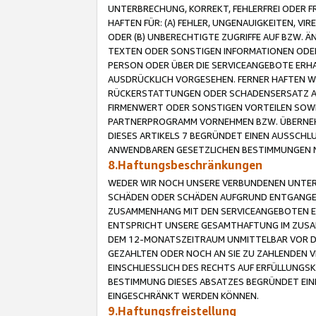
UNTERBRECHUNG, KORREKT, FEHLERFREI ODER 
HAFTEN FÜR: (A) FEHLER, UNGENAUIGKEITEN, 
ODER (B) UNBERECHTIGTE ZUGRIFFE AUF BZW. 
TEXTEN ODER SONSTIGEN INFORMATIONEN ODER 
PERSON ODER ÜBER DIE SERVICEANGEBOTE ERHA
AUSDRÜCKLICH VORGESEHEN. FERNER HAFTEN 
RÜCKERSTATTUNGEN ODER SCHADENSERSATZ AU
FIRMENWERT ODER SONSTIGEN VORTEILEN SOWIE
PARTNERPROGRAMM VORNEHMEN BZW. ÜBERNEHM
DIESES ARTIKELS 7 BEGRÜNDET EINEN AUSSCH
ANWENDBAREN GESETZLICHEN BESTIMMUNGEN 
8.Haftungsbeschränkungen
WEDER WIR NOCH UNSERE VERBUNDENEN UNTERN
SCHÄDEN ODER SCHÄDEN AUFGRUND ENTGANGENE
ZUSAMMENHANG MIT DEN SERVICEANGEBOTEN EN
ENTSPRICHT UNSERE GESAMTHAFTUNG IM ZUSAM
DEM 12-MONATSZEITRAUM UNMITTELBAR VOR DE
GEZAHLTEN ODER NOCH AN SIE ZU ZAHLENDEN V
EINSCHLIESSLICH DES RECHTS AUF ERFÜLLUNGS
BESTIMMUNG DIESES ABSATZES BEGRÜNDET EI
EINGESCHRÄNKT WERDEN KÖNNEN.
9.Haftungsfreistellung