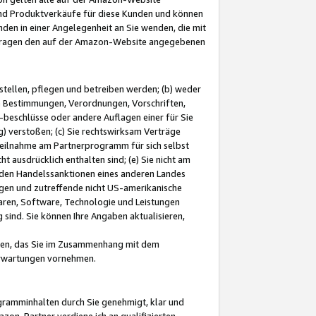
und Produktverkäufe für diese Kunden und können
nden in einer Angelegenheit an Sie wenden, die mit
e-Fragen den auf der Amazon-Website angegebenen
stellen, pflegen und betreiben werden; (b) weder
e Bestimmungen, Verordnungen, Vorschriften,
-beschlüsse oder andere Auflagen einer für Sie
 verstoßen; (c) Sie rechtswirksam Verträge
r Teilnahme am Partnerprogramm für sich selbst
t ausdrücklich enthalten sind; (e) Sie nicht am
den Handelssanktionen eines anderen Landes
gen und zutreffende nicht US-amerikanische
ren, Software, Technologie und Leistungen
sind. Sie können Ihre Angaben aktualisieren,
men, das Sie im Zusammenhang mit dem
 Erwartungen vornehmen.
ogramminhalten durch Sie genehmigt, klar und
zon-Partner verdiene ich an qualifizierten