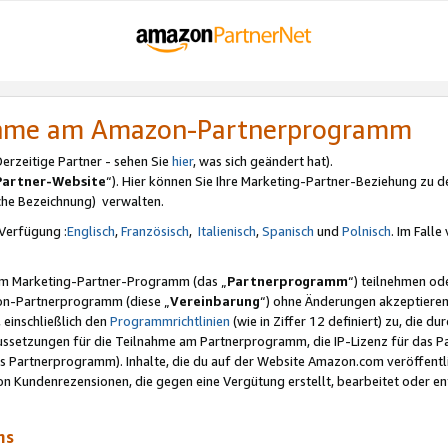
nahme am Amazon-Partnerprogramm
rzeitige Partner - sehen Sie
hier
, was sich geändert hat).
Partner-Website
“). Hier können Sie Ihre Marketing-Partner-Beziehung zu d
iche Bezeichnung) verwalten.
Verfügung :
Englisch
,
Französisch
,
Italienisch
,
Spanisch
und
Polnisch
. Im Fall
erem Marketing-Partner-Programm (das „
Partnerprogramm
“) teilnehmen od
on-Partnerprogramm (diese „
Vereinbarung
“) ohne Änderungen akzeptieren
 einschließlich den
Programmrichtlinien
(wie in Ziffer 12 definiert) zu, die 
raussetzungen für die Teilnahme am Partnerprogramm, die IP-Lizenz für das
s Partnerprogramm). Inhalte, die du auf der Website Amazon.com veröffentl
n Kundenrezensionen, die gegen eine Vergütung erstellt, bearbeitet oder ent
mms