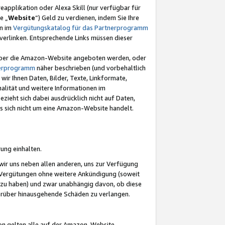
eapplikation oder Alexa Skill (nur verfügbar für
e „
Website
“) Geld zu verdienen, indem Sie Ihre
en im
Vergütungskatalog für das Partnerprogramm
t) verlinken. Entsprechende Links müssen dieser
e über die Amazon-Website angeboten werden, oder
nerprogramm
näher beschrieben (und vorbehaltlich
ir Ihnen Daten, Bilder, Texte, Linkformate,
alität und weitere Informationen im
zieht sich dabei ausdrücklich nicht auf Daten,
es sich nicht um eine Amazon-Website handelt.
rung einhalten.
ir uns neben allen anderen, uns zur Verfügung
n Vergütungen ohne weitere Ankündigung (soweit
 zu haben) und zwar unabhängig davon, ob diese
darüber hinausgehende Schäden zu verlangen.
on gelten alle auf der Amazon-Website