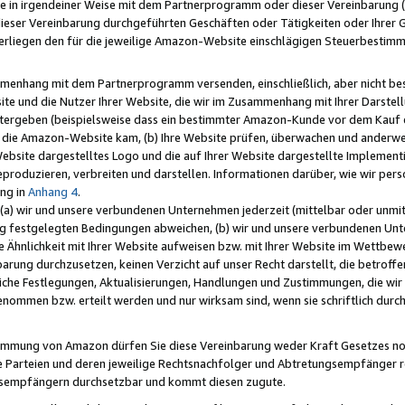
e in irgendeiner Weise mit dem Partnerprogramm oder dieser Vereinbarung (ei
ieser Vereinbarung durchgeführten Geschäften oder Tätigkeiten oder Ihrer 
liegen den für die jeweilige Amazon-Website einschlägigen Steuerbestim
mmenhang mit dem Partnerprogramm versenden, einschließlich, aber nicht be
site und die Nutzer Ihrer Website, die wir im Zusammenhang mit Ihrer Darst
itergeben (beispielsweise dass ein bestimmter Amazon-Kunde vor dem Kauf
uf die Amazon-Website kam, (b) Ihre Website prüfen, überwachen und anderwei
r Website dargestelltes Logo und die auf Ihrer Website dargestellte Impleme
reproduzieren, verbreiten und darstellen. Informationen darüber, wie wir per
ng in
Anhang 4
.
 (a) wir und unsere verbundenen Unternehmen jederzeit (mittelbar oder unmit
ng festgelegten Bedingungen abweichen, (b) wir und unsere verbundenen Unte
 Ähnlichkeit mit Ihrer Website aufweisen bzw. mit Ihrer Website im Wettbewer
barung durchzusetzen, keinen Verzicht auf unser Recht darstellt, die betrof
liche Festlegungen, Aktualisierungen, Handlungen und Zustimmungen, die wi
enommen bzw. erteilt werden und nur wirksam sind, wenn sie schriftlich dur
stimmung von Amazon dürfen Sie diese Vereinbarung weder Kraft Gesetzes no
die Parteien und deren jeweilige Rechtsnachfolger und Abtretungsempfänger 
ngsempfängern durchsetzbar und kommt diesen zugute.