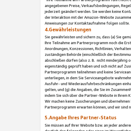
angegebenen Preise, Verkaufsbedingungen, Regeln
jederzeit geändert werden. Sie werden keine Konta
der Interaktion mit der Amazon-Website zusamme
Anweisungen zur Kontaktaufnahme folgen sollte.
4.Gewährleistungen
Sie gewährleisten und sichern zu, dass (a) Sie g
Ihre Teilnahme am Partnerprogramm noch die Erst
Anordnungen, Konzessionen, Richtlinien, Verhalten
zuständigen Behörde (einschließlich der Bestimmu
abschließen dürfen (also z. B. nicht minderjährig
eigenständig geprüft haben und sich nicht auf Zusi
Partnerprogramm teilnehmen und keine Servicean
unterliegen, in dem Sie Serviceangebote wahrneh
Ausfuhr- und Wiederausfuhrbeschränkungen einhal
gelten, und (g) die Angaben, die Sie im Zusammen
indem Sie sich über die Partner-Website in Ihrem
Wir machen keine Zusicherungen und übernehmen 
Partnerprogramm erwarten können, und wir sind n
5.Angabe Ihres Partner-Status
Sie müssen auf Ihrer Website bzw. an jeder ander
deutlich den folgenden oder einen im Wesentlichen