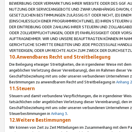
BEWERBUNG ODER VERMARKTUNG IHRER WEBSITE ODER DES GGF. AUF 
NUTZUNG DER SERVICEANGEBOTE UND ZWAR UNABHÄNGIG DAVON, O
GESETZLICHEN BESTIMMUNGEN ZULÄSSIG IST ODER NICHT, (D) EINE
(EINSCHLIESSLICH EINER PROGRAMMRICHTLINIE), (E) IHREN STEUER
DER EINTREIBUNG ODER ZAHLUNG IHRER STEUERN UND ZOLLABGAB
ODER ZOLLVERPFLICHTUNGEN, ODER (F) FAHRLÄSSIGKEIT ODER VORS
AUFTRAGNEHMER. WIR UND UNSERE BEAUFTRAGTEN KÖNNEN IM NAME
GERICHTLICHE SCHRITTE EINLEITEN UND JEDE PROZESSUALE HAND
VERTEIDIGEN, ODER UM RECHTE AUCH ZUM ZWECK DER DURCHSETZU
10.Anwendbares Recht und Streitbeilegung
Die Beilegung etwaiger Streitigkeiten, die in irgendeiner Weise mit de
angeblichen Verletzung dieser Vereinbarung), den im Rahmen dieser Ve
Geschäftsbeziehung mit uns oder unseren verbundenen Unternehmen zu
Bestimmungen zu anwendbarem Recht und Streitbeilegung in
Anhang 
11.Steuern
Steuern und damit verbundene Verpflichtungen, die in irgendeiner Wei
tatsächlichen oder angeblichen Verletzung dieser Vereinbarung), den 
Geschäftsbeziehung mit uns oder unseren verbundenen Unternehmen z
Steuerbestimmungen in
Anhang 3
.
12.Weitere Bestimmungen
Wir können von Zeit zu Zeit Mitteilungen im Zusammenhang mit dem Par