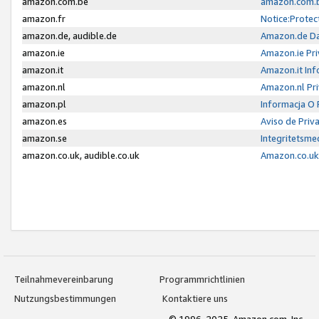
amazon.com.be
amazon.com.b
amazon.fr
Notice:Protec
amazon.de, audible.de
Amazon.de Da
amazon.ie
Amazon.ie Pri
amazon.it
Amazon.it Inf
amazon.nl
Amazon.nl Pri
amazon.pl
Informacja O
amazon.es
Aviso de Priv
amazon.se
Integritetsm
amazon.co.uk, audible.co.uk
Amazon.co.uk 
Teilnahmevereinbarung
Programmrichtlinien
Nutzungsbestimmungen
Kontaktiere uns