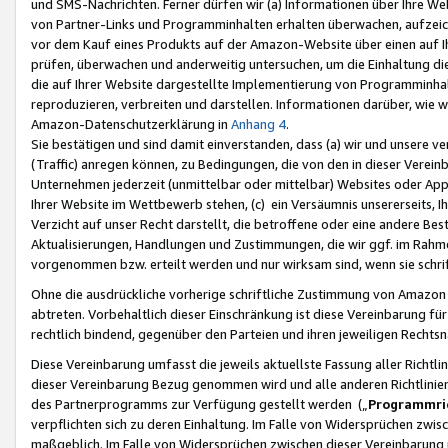
und SMS-Nachrichten. Ferner dürfen wir (a) Informationen über Ihre We
von Partner-Links und Programminhalten erhalten überwachen, aufzei
vor dem Kauf eines Produkts auf der Amazon-Website über einen auf Ih
prüfen, überwachen und anderweitig untersuchen, um die Einhaltung dies
die auf Ihrer Website dargestellte Implementierung von Programminhalt
reproduzieren, verbreiten und darstellen. Informationen darüber, wie w
Amazon-Datenschutzerklärung in
Anhang 4
.
Sie bestätigen und sind damit einverstanden, dass (a) wir und unsere 
(Traffic) anregen können, zu Bedingungen, die von den in dieser Vere
Unternehmen jederzeit (unmittelbar oder mittelbar) Websites oder Appl
Ihrer Website im Wettbewerb stehen, (c) ein Versäumnis unsererseits, I
Verzicht auf unser Recht darstellt, die betroffene oder eine andere B
Aktualisierungen, Handlungen und Zustimmungen, die wir ggf. im Rahme
vorgenommen bzw. erteilt werden und nur wirksam sind, wenn sie schri
Ohne die ausdrückliche vorherige schriftliche Zustimmung von Amazon
abtreten. Vorbehaltlich dieser Einschränkung ist diese Vereinbarung f
rechtlich bindend, gegenüber den Parteien und ihren jeweiligen Rech
Diese Vereinbarung umfasst die jeweils aktuellste Fassung aller Richtli
dieser Vereinbarung Bezug genommen wird und alle anderen Richtlinie
des Partnerprogramms zur Verfügung gestellt werden („
Programmric
verpflichten sich zu deren Einhaltung. Im Falle von Widersprüchen zwi
maßgeblich. Im Falle von Widersprüchen zwischen dieser Vereinbarun