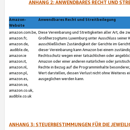
ANHANG 2: ANWENDBARES RECHT UND STRE
Amazon-
Anwendbares Recht und Streitbeilegung
Website
amazon.com.be,
Diese Vereinbarung und Streitigkeiten aller Art, die 
amazon.fr,
Großherzogtums Luxemburg unter Ausschluss seiner Kol
amazon.de,
ausschließlichen Zuständigkeit der Gerichte im Geri
audible.de,
dieser Vereinbarung kann Amazon bei einem zuständig
amazon.ie
Rechtsschutz wegen einer tatsächlichen oder angebli
amazon.it,
Amazon oder einer anderen natürlichen oder juristisc
amazon.nl,
Rechte in Bezug auf die Programminhalte besonderer,
amazon.pl,
Wert darstellen, dessen Verlust nicht ohne Weiteres e
amazon.es,
ausgeglichen werden kann.
amazon.se,
amazon.co.uk,
audible.co.uk
ANHANG 3: STEUERBESTIMMUNGEN FÜR DIE JEWEIL