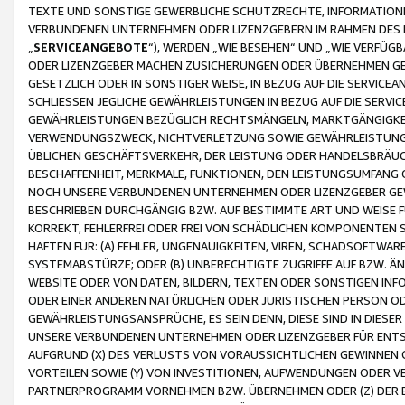
TEXTE UND SONSTIGE GEWERBLICHE SCHUTZRECHTE, INFORMATIONE
VERBUNDENEN UNTERNEHMEN ODER LIZENZGEBERN IM RAHMEN DES
„
SERVICEANGEBOTE
“), WERDEN „WIE BESEHEN“ UND „WIE VERFÜ
ODER LIZENZGEBER MACHEN ZUSICHERUNGEN ODER ÜBERNEHMEN GEW
GESETZLICH ODER IN SONSTIGER WEISE, IN BEZUG AUF DIE SERVI
SCHLIESSEN JEGLICHE GEWÄHRLEISTUNGEN IN BEZUG AUF DIE SERVI
GEWÄHRLEISTUNGEN BEZÜGLICH RECHTSMÄNGELN, MARKTGÄNGIGKEIT
VERWENDUNGSZWECK, NICHTVERLETZUNG SOWIE GEWÄHRLEISTUNGEN 
ÜBLICHEN GESCHÄFTSVERKEHR, DER LEISTUNG ODER HANDELSBRÄUCH
BESCHAFFENHEIT, MERKMALE, FUNKTIONEN, DEN LEISTUNGSUMFANG 
NOCH UNSERE VERBUNDENEN UNTERNEHMEN ODER LIZENZGEBER GEWÄ
BESCHRIEBEN DURCHGÄNGIG BZW. AUF BESTIMMTE ART UND WEISE
KORREKT, FEHLERFREI ODER FREI VON SCHÄDLICHEN KOMPONENTEN
HAFTEN FÜR: (A) FEHLER, UNGENAUIGKEITEN, VIREN, SCHADSOFTW
SYSTEMABSTÜRZE; ODER (B) UNBERECHTIGTE ZUGRIFFE AUF BZW. 
WEBSITE ODER VON DATEN, BILDERN, TEXTEN ODER SONSTIGEN INF
ODER EINER ANDEREN NATÜRLICHEN ODER JURISTISCHEN PERSON OD
GEWÄHRLEISTUNGSANSPRÜCHE, ES SEIN DENN, DIESE SIND IN DIES
UNSERE VERBUNDENEN UNTERNEHMEN ODER LIZENZGEBER FÜR EN
AUFGRUND (X) DES VERLUSTS VON VORAUSSICHTLICHEN GEWINNEN
VORTEILEN SOWIE (Y) VON INVESTITIONEN, AUFWENDUNGEN ODER VE
PARTNERPROGRAMM VORNEHMEN BZW. ÜBERNEHMEN ODER (Z) DER 