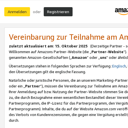
Anmelden
Registrieren
oder
Vereinbarung zur Teilnahme am 
zuletzt aktualisiert am
:
15. Oktober 2025
(Derzeitige Partner - 
Willkommen auf Amazons Partner-Website (die „
Partner-Website
“)
genannten Amazon-Gesellschaften („
Amazon
“ oder „
uns
“ oder ähnli
Übersetzungen stehen in folgenden Sprachen zur Verfügung :
Englisch
,
den Übersetzungen gilt die englische Fassung.
Natürliche oder juristische Personen, die an unserem Marketing-Partn
oder ein „
Partner
“), müssen die Vereinbarung zur Teilnahme am Ama
Ihrer Anmeldung auf bzw. Nutzung der Partner-Website stimmen Sie die
zu, die durch Bezugnahme einen wesentlichen Bestandteil dieser Verei
Partnerprogramm, die IP-Lizenz für das Partnerprogramm, den Vergütu
Partnerprogramm). Inhalte, die du auf der Website Amazon.com veröffe
des Verbots von Kundenrezensionen, die gegen eine Vergütung erstellt, 
durch.