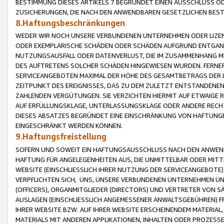
BESTIMMUNG DIESES ARTIKELS 7 BEGRÜNDET EINEN AUSSCHLUSS 
ZUSICHERUNGEN, DIE NACH DEN ANWENDBAREN GESETZLICHEN BE
8.Haftungsbeschränkungen
WEDER WIR NOCH UNSERE VERBUNDENEN UNTERNEHMEN ODER LIZEN
ODER EXEMPLARISCHE SCHÄDEN ODER SCHÄDEN AUFGRUND ENTGANG
NUTZUNGSAUSFALL ODER DATENVERLUST, DIE IM ZUSAMMENHANG MI
DES AUFTRETENS SOLCHER SCHÄDEN HINGEWIESEN WURDEN. FERN
SERVICEANGEBOTEN MAXIMAL DER HÖHE DES GESAMTBETRAGS DER 
ZEITPUNKT DES EREIGNISSES, DAS ZU DEM ZULETZT ENTSTANDENE
ZAHLENDEN VERGÜTUNGEN. SIE VERZICHTEN HIERMIT AUF ETWAIGE 
AUF ERFÜLLUNGSKLAGE, UNTERLASSUNGSKLAGE ODER ANDERE RECHT
DIESES ABSATZES BEGRÜNDET EINE EINSCHRÄNKUNG VON HAFTUNG
EINGESCHRÄNKT WERDEN KÖNNEN.
9.Haftungsfreistellung
SOFERN UND SOWEIT EIN HAFTUNGSAUSSCHLUSS NACH DEN ANWENDB
HAFTUNG FÜR ANGELEGENHEITEN AUS, DIE UNMITTELBAR ODER MITT
WEBSITE (EINSCHLIESSLICH IHRER NUTZUNG DER SERVICEANGEBOTE)
VERPFLICHTEN SICH, UNS, UNSERE VERBUNDENEN UNTERNEHMEN UN
(OFFICERS), ORGANMITGLIEDER (DIRECTORS) UND VERTRETER VON 
AUSLAGEN (EINSCHLIESSLICH ANGEMESSENER ANWALTSGEBÜHREN) FR
IHRER WEBSITE BZW. AUF IHRER WEBSITE ERSCHEINENDEM MATERIAL
MATERIALS MIT ANDEREN APPLIKATIONEN, INHALTEN ODER PROZESSE