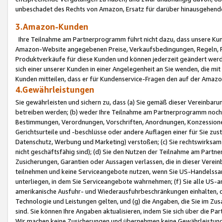
unbeschadet des Rechts von Amazon, Ersatz für darüber hinausgehen
3.Amazon-Kunden
Ihre Teilnahme am Partnerprogramm führt nicht dazu, dass unsere Kun
Amazon-Website angegebenen Preise, Verkaufsbedingungen, Regeln, Ri
Produktverkäufe für diese Kunden und können jederzeit geändert werde
sich einer unserer Kunden in einer Angelegenheit an Sie wenden, die 
Kunden mitteilen, dass er für Kundenservice-Fragen den auf der Ama
4.Gewährleistungen
Sie gewährleisten und sichern zu, dass (a) Sie gemäß dieser Vereinba
betreiben werden; (b) weder Ihre Teilnahme am Partnerprogramm noch d
Bestimmungen, Verordnungen, Vorschriften, Anordnungen, Konzessionen,
Gerichtsurteile und -beschlüsse oder andere Auflagen einer für Sie zu
Datenschutz, Werbung und Marketing) verstoßen; (c) Sie rechtswirksam 
nicht geschäftsfähig sind); (d) Sie den Nutzen der Teilnahme am Partne
Zusicherungen, Garantien oder Aussagen verlassen, die in dieser Verein
teilnehmen und keine Serviceangebote nutzen, wenn Sie US-Handelssa
unterliegen, in dem Sie Serviceangebote wahrnehmen; (f) Sie alle US
amerikanische Ausfuhr- und Wiederausfuhrbeschränkungen einhalten, 
Technologie und Leistungen gelten, und (g) die Angaben, die Sie im 
sind. Sie können Ihre Angaben aktualisieren, indem Sie sich über die 
Wir machen keine Zusicherungen und übernehmen keine Gewährleistun