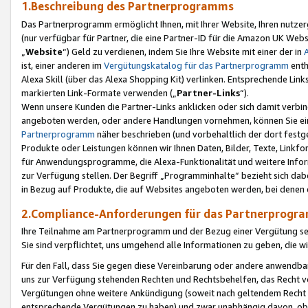
1.Beschreibung des Partnerprogramms
Das Partnerprogramm ermöglicht Ihnen, mit Ihrer Website, Ihren nutzer
(nur verfügbar für Partner, die eine Partner-ID für die Amazon UK We
„
Website
“) Geld zu verdienen, indem Sie Ihre Website mit einer der in
ist, einer anderen im
Vergütungskatalog für das Partnerprogramm
enth
Alexa Skill (über das Alexa Shopping Kit) verlinken. Entsprechende Lin
markierten Link-Formate verwenden („
Partner-Links
“).
Wenn unsere Kunden die Partner-Links anklicken oder sich damit verbi
angeboten werden, oder andere Handlungen vornehmen, können Sie eine
Partnerprogramm
näher beschrieben (und vorbehaltlich der dort festg
Produkte oder Leistungen können wir Ihnen Daten, Bilder, Texte, Linkfo
für Anwendungsprogramme, die Alexa-Funktionalität und weitere Inf
zur Verfügung stellen. Der Begriff „Programminhalte“ bezieht sich dabe
in Bezug auf Produkte, die auf Websites angeboten werden, bei denen 
2.Compliance-Anforderungen für das Partnerprog
Ihre Teilnahme am Partnerprogramm und der Bezug einer Vergütung setz
Sie sind verpflichtet, uns umgehend alle Informationen zu geben, die w
Für den Fall, dass Sie gegen diese Vereinbarung oder andere anwendba
uns zur Verfügung stehenden Rechten und Rechtsbehelfen, das Recht vo
Vergütungen ohne weitere Ankündigung (soweit nach geltendem Recht z
entsprechende Vergütungen zu haben) und zwar unabhängig davon, ob 