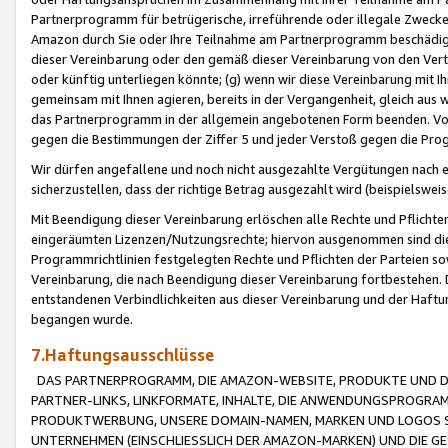
Partnerprogramm für betrügerische, irreführende oder illegale Zwecke
Amazon durch Sie oder Ihre Teilnahme am Partnerprogramm beschädig
dieser Vereinbarung oder den gemäß dieser Vereinbarung von den Vertr
oder künftig unterliegen könnte; (g) wenn wir diese Vereinbarung mit I
gemeinsam mit Ihnen agieren, bereits in der Vergangenheit, gleich aus
das Partnerprogramm in der allgemein angebotenen Form beenden. Vors
gegen die Bestimmungen der Ziffer 5 und jeder Verstoß gegen die Prog
Wir dürfen angefallene und noch nicht ausgezahlte Vergütungen nach 
sicherzustellen, dass der richtige Betrag ausgezahlt wird (beispielsw
Mit Beendigung dieser Vereinbarung erlöschen alle Rechte und Pflichte
eingeräumten Lizenzen/Nutzungsrechte; hiervon ausgenommen sind die in 
Programmrichtlinien festgelegten Rechte und Pflichten der Parteien sow
Vereinbarung, die nach Beendigung dieser Vereinbarung fortbestehen. D
entstandenen Verbindlichkeiten aus dieser Vereinbarung und der Haft
begangen wurde.
7.Haftungsausschlüsse
DAS PARTNERPROGRAMM, DIE AMAZON-WEBSITE, PRODUKTE UND DI
PARTNER-LINKS, LINKFORMATE, INHALTE, DIE ANWENDUNGSPROGR
PRODUKTWERBUNG, UNSERE DOMAIN-NAMEN, MARKEN UND LOGOS S
UNTERNEHMEN (EINSCHLIESSLICH DER AMAZON-MARKEN) UND DIE GE