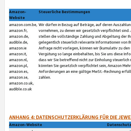
Amazon-
Steuerliche Bestimmungen
Website
amazon.com.be,
Wir dürfen in Bezug auf Beträge, auf deren Auszahlun
amazon.fr,
vornehmen, zu denen wir gesetzlich verpflichtet sind
amazon.de,
stellen die vollständige Zahlung und Abgeltung der 
audible.de,
gelegentlich steuerlich relevante Informationen von I
amazon.ie
Anfrage nicht vorlegen, können wir (kumulativ zu de
amazon.it,
Vergütung so lange einbehalten, bis Sie uns diese Inf
amazon.nl,
dass wir Sie betreffend nicht zur Einholung steuerlich 
amazon.pl,
könnten Sie gesetzlich verpflichtet sein, Amazon Meh
amazon.es,
Anforderungen an eine gültige MwSt.-Rechnung erfüllt
amazon.se,
zahlen.
amazon.co.uk,
audible.co.uk
ANHANG 4: DATENSCHUTZERKLÄRUNG FÜR DIE JEWE
Amazon-Website
Datenschutz