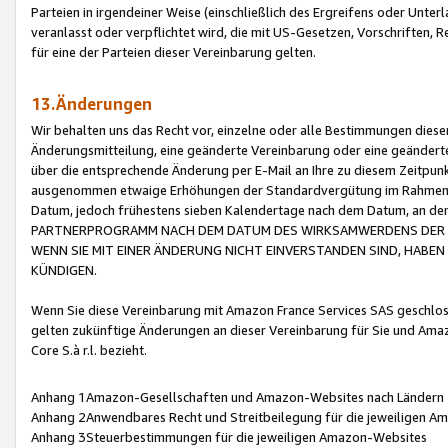
Parteien in irgendeiner Weise (einschließlich des Ergreifens oder Unt
veranlasst oder verpflichtet wird, die mit US-Gesetzen, Vorschriften,
für eine der Parteien dieser Vereinbarung gelten.
13.Änderungen
Wir behalten uns das Recht vor, einzelne oder alle Bestimmungen diese
Änderungsmitteilung, eine geänderte Vereinbarung oder eine geänderte 
über die entsprechende Änderung per E-Mail an Ihre zu diesem Zeitpun
ausgenommen etwaige Erhöhungen der Standardvergütung im Rahmen
Datum, jedoch frühestens sieben Kalendertage nach dem Datum, an de
PARTNERPROGRAMM NACH DEM DATUM DES WIRKSAMWERDENS DER Ä
WENN SIE MIT EINER ÄNDERUNG NICHT EINVERSTANDEN SIND, HABEN S
KÜNDIGEN.
Wenn Sie diese Vereinbarung mit Amazon France Services SAS geschlo
gelten zukünftige Änderungen an dieser Vereinbarung für Sie und Ama
Core S.à r.l. bezieht.
Anhang 1Amazon-Gesellschaften und Amazon-Websites nach Ländern
Anhang 2Anwendbares Recht und Streitbeilegung für die jeweiligen 
Anhang 3Steuerbestimmungen für die jeweiligen Amazon-Websites