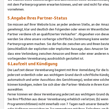
mit dem Partnerprogramm erwarten können, und wir sind nicht für etwa
vornehmen.
5.Angabe Ihres Partner-Status
Sie müssen auf Ihrer Website bzw. an jeder anderen Stelle, an der Am
genehmigt, klar und deutlich den folgenden oder einen im Wesentlichen
Partner verdiene ich an qualifizierten Verkäufen“. Abgesehen von die
werden Sie ohne unsere vorherige schriftliche Zustimmung keine weite
Partnerprogramm machen. Sie dürfen die zwischen uns und Ihnen best
(einschließlich der expliziten oder impliziten Aussage, dass Amazon Si
dass eine Verbindung zwischen Amazon und Ihnen oder einer anderen natü
vorliegenden Vereinbarung ausdrücklich gestattet ist.
6.Laufzeit und Kündigung
Die Laufzeit dieser Vereinbarung beginnt mit Ihrer Anmeldung für die 
jederzeit ordentlich oder aus wichtigem Grund durch schriftliche Kündi
automatisch und unter Ausschluss des Gerichtswegs), wobei eine solch
können kündigen, indem Sie sich über die Partner-Website in Ihrem Ko
auswählen.
Ferner können wir diese Vereinbarung jederzeit aus wichtigem Grund dur
Sie Ihre Pflichten aus dieser Vereinbarung erheblich verletzen; (b) wen
Programmrichtlinien) nicht innerhalb von 7 Tagen nach unserer Benachr
oder Haftungsansprüchen im Zusammenhang mit Ihrer Teilnahme am Pa