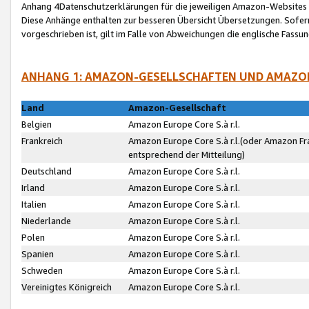
Anhang 4Datenschutzerklärungen für die jeweiligen Amazon-Websites
Diese Anhänge enthalten zur besseren Übersicht Übersetzungen. Sofe
vorgeschrieben ist, gilt im Falle von Abweichungen die englische Fass
ANHANG 1: AMAZON-GESELLSCHAFTEN UND AMAZO
Land
Amazon-Gesellschaft
Belgien
Amazon Europe Core S.à r.l.
Frankreich
Amazon Europe Core S.à r.l.(oder Amazon Fr
entsprechend der Mitteilung)
Deutschland
Amazon Europe Core S.à r.l.
Irland
Amazon Europe Core S.à r.l.
Italien
Amazon Europe Core S.à r.l.
Niederlande
Amazon Europe Core S.à r.l.
Polen
Amazon Europe Core S.à r.l.
Spanien
Amazon Europe Core S.à r.l.
Schweden
Amazon Europe Core S.à r.l.
Vereinigtes Königreich
Amazon Europe Core S.à r.l.