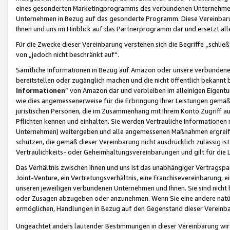
eines gesonderten Marketingprogramms des verbundenen Unternehmens
Unternehmen in Bezug auf das gesonderte Programm. Diese Vereinbarung
Ihnen und uns im Hinblick auf das Partnerprogramm dar und ersetzt al
Für die Zwecke dieser Vereinbarung verstehen sich die Begriffe „schließ
von „jedoch nicht beschränkt auf“.
Sämtliche Informationen in Bezug auf Amazon oder unsere verbunde
bereitstellen oder zugänglich machen und die nicht öffentlich bekannt bz
Informationen
“ von Amazon dar und verbleiben im alleinigen Eigent
wie dies angemessenerweise für die Erbringung Ihrer Leistungen gemäß d
juristischen Personen, die im Zusammenhang mit Ihrem Konto Zugriff au
Pflichten kennen und einhalten. Sie werden Vertrauliche Informationen 
Unternehmen) weitergeben und alle angemessenen Maßnahmen ergreifen
schützen, die gemäß dieser Vereinbarung nicht ausdrücklich zulässig is
Vertraulichkeits- oder Geheimhaltungsvereinbarungen und gilt für die
Das Verhältnis zwischen Ihnen und uns ist das unabhängiger Vertragspa
Joint-Venture, ein Vertretungsverhältnis, eine Franchisevereinbarung, 
unseren jeweiligen verbundenen Unternehmen und Ihnen. Sie sind ni
oder Zusagen abzugeben oder anzunehmen. Wenn Sie eine andere natürli
ermöglichen, Handlungen in Bezug auf den Gegenstand dieser Vereinbar
Ungeachtet anders lautender Bestimmungen in dieser Vereinbarung wird