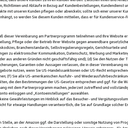
, Richtlinien und Abläufe in Bezug auf Kundenbestellungen, Kundendienst 
kte mit unseren Kunden pflegen oder abwickeln; sollte sich einer unserer Ku
nhängt, so werden Sie diesem Kunden mitteilen, dass er für Kundenservic
emäß dieser Vereinbarung am Partnerprogramm teilnehmen und Ihre Website er
ellung, Pflege oder der Betrieb Ihrer Website gegen anwendbare gesetzlich
skodizes, Branchenstandards, Selbstregulierungsregeln, Gerichtsurteile und 
ngen zu elektronischer Kommunikation, Datenschutz, Werbung und Marketing)
 oder aus anderen Gründen nicht geschäftsfähig sind); (d) Sie den Nutzen de
cherungen, Garantien oder Aussagen verlassen, die in dieser Vereinbarung nich
gebote nutzen, wenn Sie US-Handelssanktionen oder US-Recht entsprechen
men; (f) Sie alle US-amerikanischen Ausfuhr- und Wiederausfuhrbeschränkun
ten, die den Bestimmungen der US-Gesetze entsprechen und ggf. für die Wa
hang mit dem Partnerprogramm machen, jederzeit zutreffend und vollständig 
 Konto einloggen und „Kontoeinstellungen“ auswählen.
keine Gewährleistungen im Hinblick auf das Besucher- und Vergütungsvolu
icht für etwaige Handlungen verantwortlich, die Sie auf Grundlage solcher
en Stelle, an der Amazon ggf. die Darstellung oder sonstige Nutzung von Pr
 ähnlichen, nach dieser Vereinbarung zulässigen, Hinweis anbringen: „Als Ama