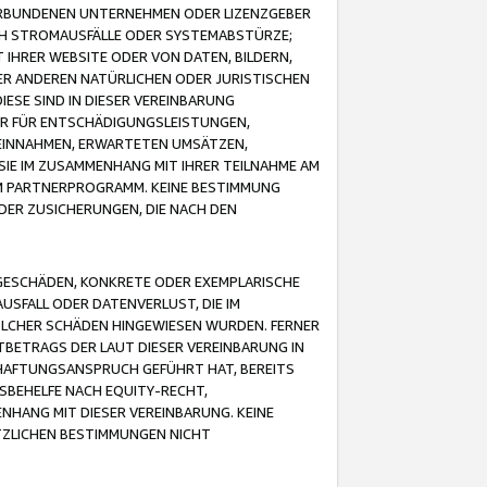
VERBUNDENEN UNTERNEHMEN ODER LIZENZGEBER
ICH STROMAUSFÄLLE ODER SYSTEMABSTÜRZE;
IHRER WEBSITE ODER VON DATEN, BILDERN,
ER ANDEREN NATÜRLICHEN ODER JURISTISCHEN
ESE SIND IN DIESER VEREINBARUNG
R FÜR ENTSCHÄDIGUNGSLEISTUNGEN,
EINNAHMEN, ERWARTETEN UMSÄTZEN,
SIE IM ZUSAMMENHANG MIT IHRER TEILNAHME AM
M PARTNERPROGRAMM. KEINE BESTIMMUNG
DER ZUSICHERUNGEN, DIE NACH DEN
GESCHÄDEN, KONKRETE ODER EXEMPLARISCHE
SFALL ODER DATENVERLUST, DIE IM
OLCHER SCHÄDEN HINGEWIESEN WURDEN. FERNER
BETRAGS DER LAUT DIESER VEREINBARUNG IN
HAFTUNGSANSPRUCH GEFÜHRT HAT, BEREITS
SBEHELFE NACH EQUITY-RECHT,
NHANG MIT DIESER VEREINBARUNG. KEINE
TZLICHEN BESTIMMUNGEN NICHT