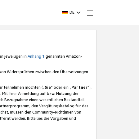
DE
en jeweiligen in
Anhang 1
genannten Amazon-
e von Widersprüchen zwischen den Übersetzungen
er teilnehmen möchten („
Sie
“ oder ein „
Partner
“),
. Mit Ihrer Anmeldung auf bzw. Nutzung der
durch Bezugnahme einen wesentlichen Bestandteil
 Partnerprogramm, den Vergütungskatalog für das
ichst, müssen den Community-Richtlinien von
fernt werden. Bitte lies die Vorgaben und