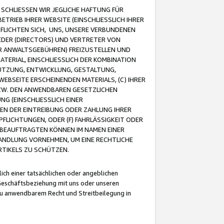
CHLIESSEN WIR JEGLICHE HAFTUNG FÜR
TRIEB IHRER WEBSITE (EINSCHLIESSLICH IHRER
FLICHTEN SICH, UNS, UNSERE VERBUNDENEN
EDER (DIRECTORS) UND VERTRETER VON
R ANWALTSGEBÜHREN) FREIZUSTELLEN UND
ATERIAL, EINSCHLIESSLICH DER KOMBINATION
NUTZUNG, ENTWICKLUNG, GESTALTUNG,
EBSEITE ERSCHEINENDEN MATERIALS, (C) IHRER
ZW. DEN ANWENDBAREN GESETZLICHEN
NG (EINSCHLIESSLICH EINER
BEN DER EINTREIBUNG ODER ZAHLUNG IHRER
LICHTUNGEN, ODER (F) FAHRLÄSSIGKEIT ODER
 BEAUFTRAGTEN KÖNNEN IM NAMEN EINER
HANDLUNG VORNEHMEN, UM EINE RECHTLICHE
TIKELS ZU SCHÜTZEN.
ich einer tatsächlichen oder angeblichen
Geschäftsbeziehung mit uns oder unseren
u anwendbarem Recht und Streitbeilegung in