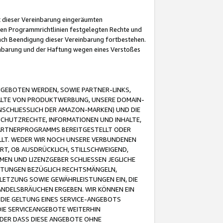
it dieser Vereinbarung eingeräumten
 den Programmrichtlinien festgelegten Rechte und
 nach Beendigung dieser Vereinbarung fortbestehen.
einbarung und der Haftung wegen eines Verstoßes
GEBOTEN WERDEN, SOWIE PARTNER-LINKS,
ALTE VON PRODUKTWERBUNG, UNSERE DOMAIN-
SCHLIESSLICH DER AMAZON-MARKEN) UND DIE
SCHUTZRECHTE, INFORMATIONEN UND INHALTE,
PARTNERPROGRAMMS BEREITGESTELLT ODER
ELLT. WEDER WIR NOCH UNSERE VERBUNDENEN
T, OB AUSDRÜCKLICH, STILLSCHWEIGEND,
MEN UND LIZENZGEBER SCHLIESSEN JEGLICHE
ISTUNGEN BEZÜGLICH RECHTSMÄNGELN,
LETZUNG SOWIE GEWÄHRLEISTUNGEN EIN, DIE
ANDELSBRÄUCHEN ERGEBEN. WIR KÖNNEN EIN
 DIE GELTUNG EINES SERVICE-ANGEBOTS
IE SERVICEANGEBOTE WEITERHIN
ODER DASS DIESE ANGEBOTE OHNE