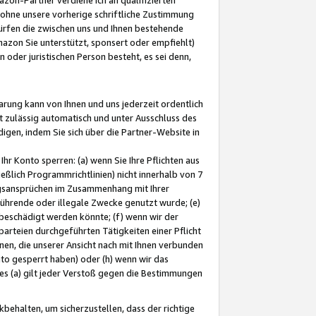
ohne unsere vorherige schriftliche Zustimmung
ürfen die zwischen uns und Ihnen bestehende
mazon Sie unterstützt, sponsert oder empfiehlt)
oder juristischen Person besteht, es sei denn,
arung kann von Ihnen und uns jederzeit ordentlich
t zulässig automatisch und unter Ausschluss des
gen, indem Sie sich über die Partner-Website in
hr Konto sperren: (a) wenn Sie Ihre Pflichten aus
eßlich Programmrichtlinien) nicht innerhalb von 7
ngsansprüchen im Zusammenhang mit Ihrer
ührende oder illegale Zwecke genutzt wurde; (e)
eschädigt werden könnte; (f) wenn wir der
rteien durchgeführten Tätigkeiten einer Pflicht
nen, die unserer Ansicht nach mit Ihnen verbunden
nto gesperrt haben) oder (h) wenn wir das
 (a) gilt jeder Verstoß gegen die Bestimmungen
ehalten, um sicherzustellen, dass der richtige