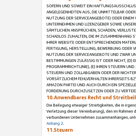
SOFERN UND SOWEIT EIN HAFTUNGSAUSSCHLUSS
ANGELEGENHEITEN AUS, DIE UNMITTELBAR ODER 
NUTZUNG DER SERVICEANGEBOTE) ODER EINEM V
UNTERNEHMEN UND LIZENZGEBER SOWIE UNSERE 
SÄMTLICHEN ANSPRÜCHEN, SCHÄDEN, VERLUSTE
SCHADLOS ZUHALTEN, DIE IM ZUSAMMENHANG STE
IHRER WEBSITE ODER ENTSPRECHENDEN MATERIA
FERTIGUNG, HERSTELLUNG, BEWERBUNG ODER VE
NUTZUNG DER SERVICEANGEBOTE UND ZWAR UN
BESTIMMUNGEN ZULÄSSIG IST ODER NICHT, (D) 
PROGRAMMRICHTLINIE), (E) IHREN STEUERN UN
STEUERN UND ZOLLABGABEN ODER DER NICHTER
VORSÄTZLICHEM FEHLVERHALTEN IHRERSEITS BZ
AMAZON PARTEI UND AUCH DURCH EIN SPEZIELL
FORDERUNG DURCHZUSETZEN ODER ZU VERTEIDI
10.Anwendbares Recht und Streitbe
Die Beilegung etwaiger Streitigkeiten, die in irg
Verletzung dieser Vereinbarung), den im Rahmen d
verbundenen Unternehmen zusammenhängen, unterl
Anhang 2
.
11.Steuern