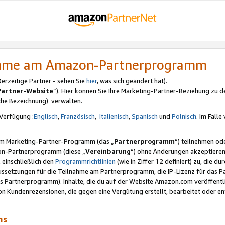
nahme am Amazon-Partnerprogramm
rzeitige Partner - sehen Sie
hier
, was sich geändert hat).
Partner-Website
“). Hier können Sie Ihre Marketing-Partner-Beziehung zu d
iche Bezeichnung) verwalten.
Verfügung :
Englisch
,
Französisch
,
Italienisch
,
Spanisch
und
Polnisch
. Im Fall
erem Marketing-Partner-Programm (das „
Partnerprogramm
“) teilnehmen od
on-Partnerprogramm (diese „
Vereinbarung
“) ohne Änderungen akzeptieren
 einschließlich den
Programmrichtlinien
(wie in Ziffer 12 definiert) zu, die 
raussetzungen für die Teilnahme am Partnerprogramm, die IP-Lizenz für das
s Partnerprogramm). Inhalte, die du auf der Website Amazon.com veröffentl
n Kundenrezensionen, die gegen eine Vergütung erstellt, bearbeitet oder ent
mms