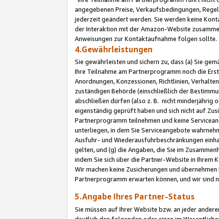
angegebenen Preise, Verkaufsbedingungen, Regeln
jederzeit geändert werden. Sie werden keine Konta
der Interaktion mit der Amazon-Website zusamme
Anweisungen zur Kontaktaufnahme folgen sollte.
4.Gewährleistungen
Sie gewährleisten und sichern zu, dass (a) Sie g
Ihre Teilnahme am Partnerprogramm noch die Erst
Anordnungen, Konzessionen, Richtlinien, Verhalten
zuständigen Behörde (einschließlich der Bestimmu
abschließen dürfen (also z. B. nicht minderjährig
eigenständig geprüft haben und sich nicht auf Zusi
Partnerprogramm teilnehmen und keine Servicean
unterliegen, in dem Sie Serviceangebote wahrneh
Ausfuhr- und Wiederausfuhrbeschränkungen einhal
gelten, und (g) die Angaben, die Sie im Zusammen
indem Sie sich über die Partner-Website in Ihrem
Wir machen keine Zusicherungen und übernehmen 
Partnerprogramm erwarten können, und wir sind n
5.Angabe Ihres Partner-Status
Sie müssen auf Ihrer Website bzw. an jeder ander
deutlich den folgenden oder einen im Wesentlichen