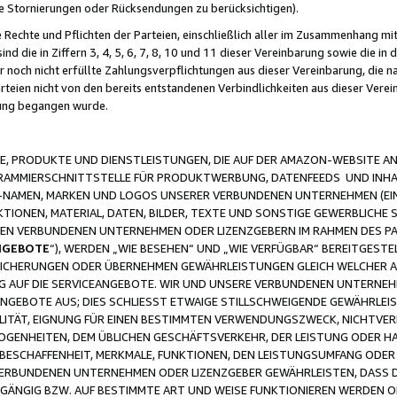
ge Stornierungen oder Rücksendungen zu berücksichtigen).
 Rechte und Pflichten der Parteien, einschließlich aller im Zusammenhang m
 die in Ziffern 3, 4, 5, 6, 7, 8, 10 und 11 dieser Vereinbarung sowie die in
er noch nicht erfüllte Zahlungsverpflichtungen aus dieser Vereinbarung, die
arteien nicht von den bereits entstandenen Verbindlichkeiten aus dieser Ver
gung begangen wurde.
 PRODUKTE UND DIENSTLEISTUNGEN, DIE AUF DER AMAZON-WEBSITE AN
GRAMMIERSCHNITTSTELLE FÜR PRODUKTWERBUNG, DATENFEEDS UND INH
-NAMEN, MARKEN UND LOGOS UNSERER VERBUNDENEN UNTERNEHMEN (EIN
IONEN, MATERIAL, DATEN, BILDER, TEXTE UND SONSTIGE GEWERBLICHE 
EREN VERBUNDENEN UNTERNEHMEN ODER LIZENZGEBERN IM RAHMEN DES 
NGEBOTE
“), WERDEN „WIE BESEHEN“ UND „WIE VERFÜGBAR“ BEREITGEST
CHERUNGEN ODER ÜBERNEHMEN GEWÄHRLEISTUNGEN GLEICH WELCHER AR
ZUG AUF DIE SERVICEANGEBOTE. WIR UND UNSERE VERBUNDENEN UNTERNEH
ANGEBOTE AUS; DIES SCHLIESST ETWAIGE STILLSCHWEIGENDE GEWÄHRLE
LITÄT, EIGNUNG FÜR EINEN BESTIMMTEN VERWENDUNGSZWECK, NICHTVER
OGENHEITEN, DEM ÜBLICHEN GESCHÄFTSVERKEHR, DER LEISTUNG ODER H
 BESCHAFFENHEIT, MERKMALE, FUNKTIONEN, DEN LEISTUNGSUMFANG ODER
VERBUNDENEN UNTERNEHMEN ODER LIZENZGEBER GEWÄHRLEISTEN, DASS D
HGÄNGIG BZW. AUF BESTIMMTE ART UND WEISE FUNKTIONIEREN WERDEN 