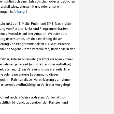
nschließlich einer tatsächlichen oder angeblichen
Geschäftsbeziehung mit uns oder unseren
mungen in
Anhang 3
.
schränkt auf E-Mails, Push- und SMS-Nachrichten.
ellung von Partner-Links und Programminhalten
 eines Produkts auf der Amazon-Website über
tig untersuchen, um die Einhaltung dieser
ntierung von Programminhalten als Best-Practice-
sonenbezogene Daten verarbeiten, finden Sie in der
telbar) Internet-Verkehr (Traffic) anregen können,
rnehmen jederzeit (unmittelbar oder mittelbar)
b stehen, (c) ein Versäumnis unsererseits, Ihre
fene oder eine andere Bestimmung dieser
r ggf. im Rahmen dieser Vereinbarung vornehmen
ch unseren bevollmächtigten Vertreter vorgelegt
ch auf andere Weise abtreten. Vorbehaltlich
rechtlich bindend, gegenüber den Parteien und