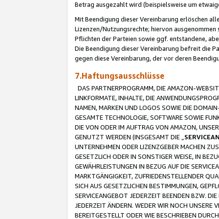
Betrag ausgezahlt wird (beispielsweise um etwai
Mit Beendigung dieser Vereinbarung erlöschen alle
Lizenzen/Nutzungsrechte; hiervon ausgenommen sind
Pflichten der Parteien sowie ggf. entstandene, ab
Die Beendigung dieser Vereinbarung befreit die P
gegen diese Vereinbarung, der vor deren Beendi
7.Haftungsausschlüsse
DAS PARTNERPROGRAMM, DIE AMAZON-WEBSITE,
LINKFORMATE, INHALTE, DIE ANWENDUNGSPRO
NAMEN, MARKEN UND LOGOS SOWIE DIE DOMAIN
GESAMTE TECHNOLOGIE, SOFTWARE SOWIE FUNKT
DIE VON ODER IM AUFTRAG VON AMAZON, UNS
GENUTZT WERDEN (INSGESAMT DIE „
SERVICEA
UNTERNEHMEN ODER LIZENZGEBER MACHEN ZUSI
GESETZLICH ODER IN SONSTIGER WEISE, IN BE
GEWÄHRLEISTUNGEN IN BEZUG AUF DIE SERVICE
MARKTGÄNGIGKEIT, ZUFRIEDENSTELLENDER QUA
SICH AUS GESETZLICHEN BESTIMMUNGEN, GEPFL
SERVICEANGEBOT JEDERZEIT BEENDEN BZW. DIE
JEDERZEIT ÄNDERN. WEDER WIR NOCH UNSERE 
BEREITGESTELLT ODER WIE BESCHRIEBEN DURC