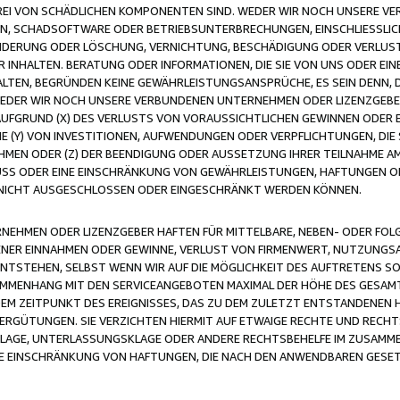
FREI VON SCHÄDLICHEN KOMPONENTEN SIND. WEDER WIR NOCH UNSERE 
VIREN, SCHADSOFTWARE ODER BETRIEBSUNTERBRECHUNGEN, EINSCHLIESSL
ÄNDERUNG ODER LÖSCHUNG, VERNICHTUNG, BESCHÄDIGUNG ODER VERLUST 
INHALTEN. BERATUNG ODER INFORMATIONEN, DIE SIE VON UNS ODER EIN
LTEN, BEGRÜNDEN KEINE GEWÄHRLEISTUNGSANSPRÜCHE, ES SEIN DENN, DI
WEDER WIR NOCH UNSERE VERBUNDENEN UNTERNEHMEN ODER LIZENZGEBE
FGRUND (X) DES VERLUSTS VON VORAUSSICHTLICHEN GEWINNEN ODER 
 (Y) VON INVESTITIONEN, AUFWENDUNGEN ODER VERPFLICHTUNGEN, DIE 
EN ODER (Z) DER BEENDIGUNG ODER AUSSETZUNG IHRER TEILNAHME A
LUSS ODER EINE EINSCHRÄNKUNG VON GEWÄHRLEISTUNGEN, HAFTUNGEN O
NICHT AUSGESCHLOSSEN ODER EINGESCHRÄNKT WERDEN KÖNNEN.
EHMEN ODER LIZENZGEBER HAFTEN FÜR MITTELBARE, NEBEN- ODER FOL
R EINNAHMEN ODER GEWINNE, VERLUST VON FIRMENWERT, NUTZUNGSAU
TSTEHEN, SELBST WENN WIR AUF DIE MÖGLICHKEIT DES AUFTRETENS S
MENHANG MIT DEN SERVICEANGEBOTEN MAXIMAL DER HÖHE DES GESAMT
M ZEITPUNKT DES EREIGNISSES, DAS ZU DEM ZULETZT ENTSTANDENEN 
ERGÜTUNGEN. SIE VERZICHTEN HIERMIT AUF ETWAIGE RECHTE UND RECHT
KLAGE, UNTERLASSUNGSKLAGE ODER ANDERE RECHTSBEHELFE IM ZUSAMME
NE EINSCHRÄNKUNG VON HAFTUNGEN, DIE NACH DEN ANWENDBAREN GESE