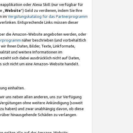
eapplikation oder Alexa Skill (nur verfügbar für
e „
Website
“) Geld zu verdienen, indem Sie Ihre
en im
Vergütungskatalog für das Partnerprogramm
t) verlinken. Entsprechende Links müssen dieser
e über die Amazon-Website angeboten werden, oder
nerprogramm
näher beschrieben (und vorbehaltlich
ir Ihnen Daten, Bilder, Texte, Linkformate,
alität und weitere Informationen im
zieht sich dabei ausdrücklich nicht auf Daten,
es sich nicht um eine Amazon-Website handelt.
rung einhalten.
ir uns neben allen anderen, uns zur Verfügung
n Vergütungen ohne weitere Ankündigung (soweit
 zu haben) und zwar unabhängig davon, ob diese
darüber hinausgehende Schäden zu verlangen.
on gelten alle auf der Amazon-Website