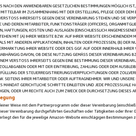
 NACH DEN ANWENDBAREN GESETZLICHEN BESTIMMUNGEN MÖGLICH IST, S
MITTELBAR IM ZUSAMMENHANG MIT DER ERSTELLUNG, PFLEGE ODER DEM BE
ERSTOSS IHRERSEITS GEGEN DIESE VEREINBARUNG STEHEN UND SIE VERP
UND DEREN MITARBEITER, FUNKTIONSTRÄGER (OFFICERS), ORGANMITGLI
N, HAFTUNGEN, KOSTEN UND AUSLAGEN (EINSCHLIESSLICH ANGEMESSENE
HEN MIT (A) IHRER WEBSITE BZW. AUF IHRER WEBSITE ERSCHEINENDEM M
LS MIT ANDEREN APPLIKATIONEN, INHALTEN ODER PROZESSEN, (B) DER 
RMARKTUNG IHRER WEBSITE ODER DES GGF. AUF ODER INNERHALB IHRER W
ABHÄNGIG DAVON, OB DIESE NUTZUNG GEMÄSS DIESER VEREINBARUNG B
EINEM VERSTOSS IHRERSEITS GEGEN EINE BESTIMMUNG DIESER VEREINBARU
D ZOLLABGABEN ODER MIT DER EINTREIBUNG, ZAHLUNG ODER DEM AUSBLEI
FÜLLUNG DER STEUERREGISTRIERUNGSVERPFLICHTUNGEN ODER ZOLLVERPF
W. SEITENS IHRER MITARBEITER ODER AUFTRAGNEHMER. WIR UND UNSERE
ES MANDAT GERICHTLICHE SCHRITTE EINLEITEN UND JEDE PROZESSUALE 
GEN, ODER UM RECHTE AUCH ZUM ZWECK DER DURCHSETZUNG DIESES AR
ilegung
endeiner Weise mit dem Partnerprogramm oder dieser Vereinbarung (einschließl
ieser Vereinbarung durchgeführten Geschäften oder Tätigkeiten oder Ihrer 
iegt den für die jeweilige Amazon-Website einschlägigen Bestimmungen z