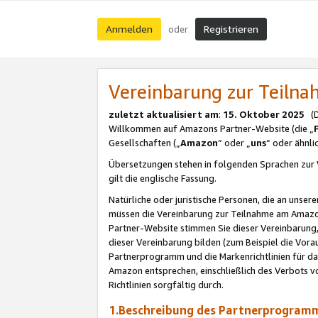
Anmelden
Registrieren
oder
Vereinbarung zur Teil
zuletzt aktualisiert am
:
15. Oktober 2025
(De
Willkommen auf Amazons Partner-Website (die „
Gesellschaften („
Amazon
“ oder „
uns
“ oder ähnl
Übersetzungen stehen in folgenden Sprachen zur 
gilt die englische Fassung.
Natürliche oder juristische Personen, die an uns
müssen die Vereinbarung zur Teilnahme am Amaz
Partner-Website stimmen Sie dieser Vereinbarung,
dieser Vereinbarung bilden (zum Beispiel die Vo
Partnerprogramm und die Markenrichtlinien für da
Amazon entsprechen, einschließlich des Verbots vo
Richtlinien sorgfältig durch.
1.Beschreibung des Partnerprogra