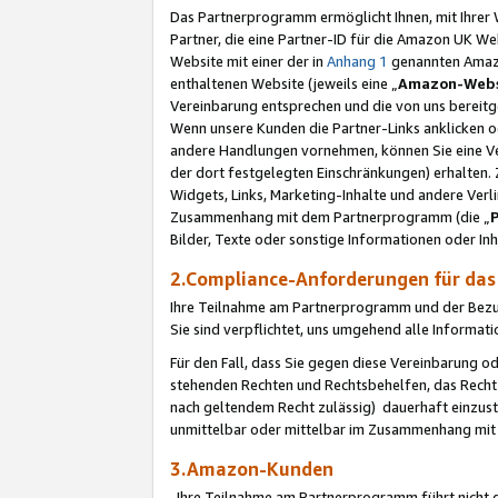
Das Partnerprogramm ermöglicht Ihnen, mit Ihrer W
Partner, die eine Partner-ID für die Amazon UK W
Website mit einer der in
Anhang 1
genannten Amazon
enthaltenen Website (jeweils eine „
Amazon-Webs
Vereinbarung entsprechen und die von uns bereitg
Wenn unsere Kunden die Partner-Links anklicken 
andere Handlungen vornehmen, können Sie eine Ver
der dort festgelegten Einschränkungen) erhalten. 
Widgets, Links, Marketing-Inhalte und andere Ver
Zusammenhang mit dem Partnerprogramm (die „
Bilder, Texte oder sonstige Informationen oder In
2.Compliance-Anforderungen für d
Ihre Teilnahme am Partnerprogramm und der Bezug 
Sie sind verpflichtet, uns umgehend alle Informat
Für den Fall, dass Sie gegen diese Vereinbarung 
stehenden Rechten und Rechtsbehelfen, das Recht
nach geltendem Recht zulässig) dauerhaft einzus
unmittelbar oder mittelbar im Zusammenhang mit
3.Amazon-Kunden
Ihre Teilnahme am Partnerprogramm führt nicht d