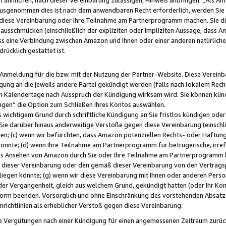
usgenommen dies ist nach dem anwendbaren Recht erforderlich, werden Sie 
f diese Vereinbarung oder Ihre Teilnahme am Partnerprogramm machen. Sie d
usschmücken (einschließlich der expliziten oder impliziten Aussage, dass A
 eine Verbindung zwischen Amazon und Ihnen oder einer anderen natürlichen 
rücklich gestattet ist.
r Anmeldung für die bzw. mit der Nutzung der Partner-Website. Diese Vereinb
gung an die jeweils andere Partei gekündigt werden (falls nach lokalem Rech
n Kalendertage nach Ausspruch der Kündigung wirksam wird. Sie können kündi
ngen“ die Option zum Schließen Ihres Kontos auswählen.
 wichtigem Grund durch schriftliche Kündigung an Sie fristlos kündigen oder I
 Sie darüber hinaus anderweitige Verstöße gegen diese Vereinbarung (einschli
ben; (c) wenn wir befürchten, dass Amazon potenziellen Rechts- oder Haftu
nnte; (d) wenn Ihre Teilnahme am Partnerprogramm für betrügerische, irref
das Ansehen von Amazon durch Sie oder Ihre Teilnahme am Partnerprogramm b
ieser Vereinbarung oder den gemäß dieser Vereinbarung von den Vertragspa
liegen könnte; (g) wenn wir diese Vereinbarung mit Ihnen oder anderen Perso
 der Vergangenheit, gleich aus welchem Grund, gekündigt hatten (oder Ihr Ko
rm beenden. Vorsorglich und ohne Einschränkung des vorstehenden Absatzes
richtlinien als erheblicher Verstoß gegen diese Vereinbarung.
e Vergütungen nach einer Kündigung für einen angemessenen Zeitraum zurückb