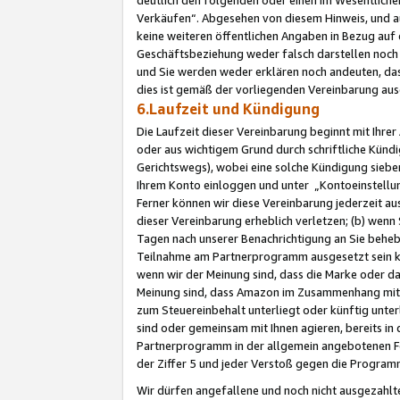
Verkäufen“. Abgesehen von diesem Hinweis, und a
keine weiteren öffentlichen Angaben in Bezug au
Geschäftsbeziehung weder falsch darstellen noch a
und Sie werden weder erklären noch andeuten, dass
dies ist gemäß der vorliegenden Vereinbarung ausd
6.Laufzeit und Kündigung
Die Laufzeit dieser Vereinbarung beginnt mit Ihre
oder aus wichtigem Grund durch schriftliche Kündi
Gerichtswegs), wobei eine solche Kündigung siebe
Ihrem Konto einloggen und unter „Kontoeinstellu
Ferner können wir diese Vereinbarung jederzeit aus
dieser Vereinbarung erheblich verletzen; (b) wenn
Tagen nach unserer Benachrichtigung an Sie behe
Teilnahme am Partnerprogramm ausgesetzt sein kö
wenn wir der Meinung sind, dass die Marke oder 
Meinung sind, dass Amazon im Zusammenhang mit d
zum Steuereinbehalt unterliegt oder künftig unter
sind oder gemeinsam mit Ihnen agieren, bereits in
Partnerprogramm in der allgemein angebotenen Fo
der Ziffer 5 und jeder Verstoß gegen die Programm
Wir dürfen angefallene und noch nicht ausgezahlt