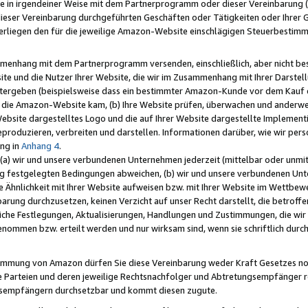
e in irgendeiner Weise mit dem Partnerprogramm oder dieser Vereinbarung (ei
ieser Vereinbarung durchgeführten Geschäften oder Tätigkeiten oder Ihrer 
liegen den für die jeweilige Amazon-Website einschlägigen Steuerbestim
mmenhang mit dem Partnerprogramm versenden, einschließlich, aber nicht be
site und die Nutzer Ihrer Website, die wir im Zusammenhang mit Ihrer Darst
itergeben (beispielsweise dass ein bestimmter Amazon-Kunde vor dem Kauf
uf die Amazon-Website kam, (b) Ihre Website prüfen, überwachen und anderwei
r Website dargestelltes Logo und die auf Ihrer Website dargestellte Impleme
reproduzieren, verbreiten und darstellen. Informationen darüber, wie wir per
ng in
Anhang 4
.
 (a) wir und unsere verbundenen Unternehmen jederzeit (mittelbar oder unmit
ng festgelegten Bedingungen abweichen, (b) wir und unsere verbundenen Unte
 Ähnlichkeit mit Ihrer Website aufweisen bzw. mit Ihrer Website im Wettbewer
barung durchzusetzen, keinen Verzicht auf unser Recht darstellt, die betrof
liche Festlegungen, Aktualisierungen, Handlungen und Zustimmungen, die wi
enommen bzw. erteilt werden und nur wirksam sind, wenn sie schriftlich dur
stimmung von Amazon dürfen Sie diese Vereinbarung weder Kraft Gesetzes no
die Parteien und deren jeweilige Rechtsnachfolger und Abtretungsempfänger 
ngsempfängern durchsetzbar und kommt diesen zugute.