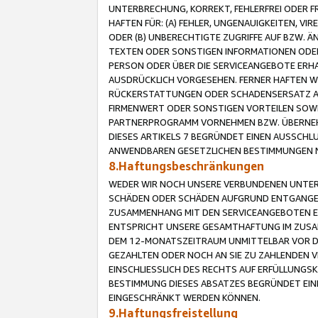
UNTERBRECHUNG, KORREKT, FEHLERFREI ODER 
HAFTEN FÜR: (A) FEHLER, UNGENAUIGKEITEN, 
ODER (B) UNBERECHTIGTE ZUGRIFFE AUF BZW. 
TEXTEN ODER SONSTIGEN INFORMATIONEN ODER 
PERSON ODER ÜBER DIE SERVICEANGEBOTE ERHA
AUSDRÜCKLICH VORGESEHEN. FERNER HAFTEN 
RÜCKERSTATTUNGEN ODER SCHADENSERSATZ AU
FIRMENWERT ODER SONSTIGEN VORTEILEN SOWIE
PARTNERPROGRAMM VORNEHMEN BZW. ÜBERNEHM
DIESES ARTIKELS 7 BEGRÜNDET EINEN AUSSCH
ANWENDBAREN GESETZLICHEN BESTIMMUNGEN 
8.Haftungsbeschränkungen
WEDER WIR NOCH UNSERE VERBUNDENEN UNTERN
SCHÄDEN ODER SCHÄDEN AUFGRUND ENTGANGENE
ZUSAMMENHANG MIT DEN SERVICEANGEBOTEN EN
ENTSPRICHT UNSERE GESAMTHAFTUNG IM ZUSAM
DEM 12-MONATSZEITRAUM UNMITTELBAR VOR DE
GEZAHLTEN ODER NOCH AN SIE ZU ZAHLENDEN V
EINSCHLIESSLICH DES RECHTS AUF ERFÜLLUNGS
BESTIMMUNG DIESES ABSATZES BEGRÜNDET EI
EINGESCHRÄNKT WERDEN KÖNNEN.
9.Haftungsfreistellung