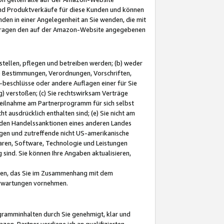
und Produktverkäufe für diese Kunden und können
nden in einer Angelegenheit an Sie wenden, die mit
e-Fragen den auf der Amazon-Website angegebenen
stellen, pflegen und betreiben werden; (b) weder
e Bestimmungen, Verordnungen, Vorschriften,
-beschlüsse oder andere Auflagen einer für Sie
 verstoßen; (c) Sie rechtswirksam Verträge
r Teilnahme am Partnerprogramm für sich selbst
t ausdrücklich enthalten sind; (e) Sie nicht am
den Handelssanktionen eines anderen Landes
gen und zutreffende nicht US-amerikanische
ren, Software, Technologie und Leistungen
sind. Sie können Ihre Angaben aktualisieren,
men, das Sie im Zusammenhang mit dem
 Erwartungen vornehmen.
ogramminhalten durch Sie genehmigt, klar und
zon-Partner verdiene ich an qualifizierten