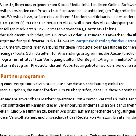
ebsite, Ihren nutzergenerierten Social Media-Inhalten, Ihren Online-Softwar
ebsite verwenden und Produkte auf amazon.co.uk anbieten) (im Folgenden Ihr
-Websites bzw., sofern dies an Ihrem Standort verfügbar ist, einer ander
ite
“) oder (ii) mit der Partner-ID in Alexa Skill (über das Alexa Shopping Ki
estellten markierten Link-Formate verwenden („
Partner-Links
“).
oder sich damit verbinden, um ein Produkt oder Leistungen zu erwerben, di
gütung für qualifizierte Verkäufe, wie im
Vergütungskatalog für das Part
Zur Unterstützung Ihrer Werbung für diese Produkte oder Leistungen können w
linkungs-Tools, Schnittstellen für Anwendungsprogramme, die Alexa-Funktion
Programminhalte
“) zur Verfügung stellen. Der Begriff „Programminhalte“ be
halte in Bezug auf Produkte, die auf Websites angeboten werden, bei denen 
as Partnerprogramm
einer Vergütung setzt voraus, dass Sie diese Vereinbarung einhalten.
ionen zu geben, die wir anfordern, um zu überprüfen, dass Sie diese Vereinba
oder andere anwendbare Marketingverträge von Amazon verstoßen, behalten w
 vor, sämtliche im Rahmen dieser Vereinbarung andernfalls an Sie zahlbare
tellen (und Sie stimmen zu, keinen Anspruch auf entsprechende Vergütungen
 dem Verstoß stehen, und unbeschadet des Rechts von Amazon, Ersatz für 
azu, dass unsere Kunden zu Ihren Kunden werden. Zwischen Ihnen und Amaz