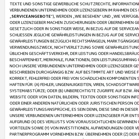
TEXTE UND SONSTIGE GEWERBLICHE SCHUTZRECHTE, INFORMATIONE
VERBUNDENEN UNTERNEHMEN ODER LIZENZGEBERN IM RAHMEN DES
„
SERVICEANGEBOTE
“), WERDEN „WIE BESEHEN“ UND „WIE VERFÜ
ODER LIZENZGEBER MACHEN ZUSICHERUNGEN ODER ÜBERNEHMEN GEW
GESETZLICH ODER IN SONSTIGER WEISE, IN BEZUG AUF DIE SERVI
SCHLIESSEN JEGLICHE GEWÄHRLEISTUNGEN IN BEZUG AUF DIE SERVI
GEWÄHRLEISTUNGEN BEZÜGLICH RECHTSMÄNGELN, MARKTGÄNGIGKEIT
VERWENDUNGSZWECK, NICHTVERLETZUNG SOWIE GEWÄHRLEISTUNGEN 
ÜBLICHEN GESCHÄFTSVERKEHR, DER LEISTUNG ODER HANDELSBRÄUCH
BESCHAFFENHEIT, MERKMALE, FUNKTIONEN, DEN LEISTUNGSUMFANG 
NOCH UNSERE VERBUNDENEN UNTERNEHMEN ODER LIZENZGEBER GEWÄ
BESCHRIEBEN DURCHGÄNGIG BZW. AUF BESTIMMTE ART UND WEISE
KORREKT, FEHLERFREI ODER FREI VON SCHÄDLICHEN KOMPONENTEN
HAFTEN FÜR: (A) FEHLER, UNGENAUIGKEITEN, VIREN, SCHADSOFTW
SYSTEMABSTÜRZE; ODER (B) UNBERECHTIGTE ZUGRIFFE AUF BZW. 
WEBSITE ODER VON DATEN, BILDERN, TEXTEN ODER SONSTIGEN INF
ODER EINER ANDEREN NATÜRLICHEN ODER JURISTISCHEN PERSON OD
GEWÄHRLEISTUNGSANSPRÜCHE, ES SEIN DENN, DIESE SIND IN DIES
UNSERE VERBUNDENEN UNTERNEHMEN ODER LIZENZGEBER FÜR EN
AUFGRUND (X) DES VERLUSTS VON VORAUSSICHTLICHEN GEWINNEN
VORTEILEN SOWIE (Y) VON INVESTITIONEN, AUFWENDUNGEN ODER VE
PARTNERPROGRAMM VORNEHMEN BZW. ÜBERNEHMEN ODER (Z) DER 