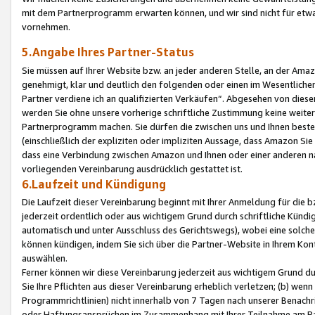
mit dem Partnerprogramm erwarten können, und wir sind nicht für etwa
vornehmen.
5.Angabe Ihres Partner-Status
Sie müssen auf Ihrer Website bzw. an jeder anderen Stelle, an der Am
genehmigt, klar und deutlich den folgenden oder einen im Wesentlichen
Partner verdiene ich an qualifizierten Verkäufen“. Abgesehen von die
werden Sie ohne unsere vorherige schriftliche Zustimmung keine weite
Partnerprogramm machen. Sie dürfen die zwischen uns und Ihnen best
(einschließlich der expliziten oder impliziten Aussage, dass Amazon Si
dass eine Verbindung zwischen Amazon und Ihnen oder einer anderen natü
vorliegenden Vereinbarung ausdrücklich gestattet ist.
6.Laufzeit und Kündigung
Die Laufzeit dieser Vereinbarung beginnt mit Ihrer Anmeldung für die 
jederzeit ordentlich oder aus wichtigem Grund durch schriftliche Kündi
automatisch und unter Ausschluss des Gerichtswegs), wobei eine solch
können kündigen, indem Sie sich über die Partner-Website in Ihrem Ko
auswählen.
Ferner können wir diese Vereinbarung jederzeit aus wichtigem Grund dur
Sie Ihre Pflichten aus dieser Vereinbarung erheblich verletzen; (b) wen
Programmrichtlinien) nicht innerhalb von 7 Tagen nach unserer Benachr
oder Haftungsansprüchen im Zusammenhang mit Ihrer Teilnahme am Pa