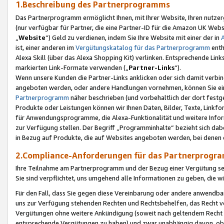
1.Beschreibung des Partnerprogramms
Das Partnerprogramm ermöglicht Ihnen, mit Ihrer Website, Ihren nutzer
(nur verfügbar für Partner, die eine Partner-ID für die Amazon UK We
„
Website
“) Geld zu verdienen, indem Sie Ihre Website mit einer der in
ist, einer anderen im
Vergütungskatalog für das Partnerprogramm
enth
Alexa Skill (über das Alexa Shopping Kit) verlinken. Entsprechende Lin
markierten Link-Formate verwenden („
Partner-Links
“).
Wenn unsere Kunden die Partner-Links anklicken oder sich damit verbi
angeboten werden, oder andere Handlungen vornehmen, können Sie eine
Partnerprogramm
näher beschrieben (und vorbehaltlich der dort festg
Produkte oder Leistungen können wir Ihnen Daten, Bilder, Texte, Linkfo
für Anwendungsprogramme, die Alexa-Funktionalität und weitere Inf
zur Verfügung stellen. Der Begriff „Programminhalte“ bezieht sich dabe
in Bezug auf Produkte, die auf Websites angeboten werden, bei denen 
2.Compliance-Anforderungen für das Partnerprog
Ihre Teilnahme am Partnerprogramm und der Bezug einer Vergütung setz
Sie sind verpflichtet, uns umgehend alle Informationen zu geben, die w
Für den Fall, dass Sie gegen diese Vereinbarung oder andere anwendba
uns zur Verfügung stehenden Rechten und Rechtsbehelfen, das Recht vo
Vergütungen ohne weitere Ankündigung (soweit nach geltendem Recht z
entsprechende Vergütungen zu haben) und zwar unabhängig davon, ob 