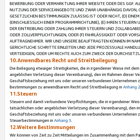
BEWERBUNG ODER VERMARKTUNG IHRER WEBSITE ODER DES GGF. AUF 
NUTZUNG DER SERVICEANGEBOTE UND ZWAR UNABHÄNGIG DAVON, O
GESETZLICHEN BESTIMMUNGEN ZULÄSSIG IST ODER NICHT, (D) EINE
(EINSCHLIESSLICH EINER PROGRAMMRICHTLINIE), (E) IHREN STEUER
DER EINTREIBUNG ODER ZAHLUNG IHRER STEUERN UND ZOLLABGAB
ODER ZOLLVERPFLICHTUNGEN, ODER (F) FAHRLÄSSIGKEIT ODER VORS
AUFTRAGNEHMER. WIR UND UNSERE BEAUFTRAGTEN KÖNNEN IM NAME
GERICHTLICHE SCHRITTE EINLEITEN UND JEDE PROZESSUALE HAND
VERTEIDIGEN, ODER UM RECHTE AUCH ZUM ZWECK DER DURCHSETZU
10.Anwendbares Recht und Streitbeilegung
Die Beilegung etwaiger Streitigkeiten, die in irgendeiner Weise mit de
angeblichen Verletzung dieser Vereinbarung), den im Rahmen dieser Ve
Geschäftsbeziehung mit uns oder unseren verbundenen Unternehmen zu
Bestimmungen zu anwendbarem Recht und Streitbeilegung in
Anhang 
11.Steuern
Steuern und damit verbundene Verpflichtungen, die in irgendeiner Wei
tatsächlichen oder angeblichen Verletzung dieser Vereinbarung), den 
Geschäftsbeziehung mit uns oder unseren verbundenen Unternehmen z
Steuerbestimmungen in
Anhang 3
.
12.Weitere Bestimmungen
Wir können von Zeit zu Zeit Mitteilungen im Zusammenhang mit dem Par