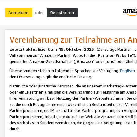
Anmelden
Registrieren
oder
Vereinbarung zur Teilnahme am 
zuletzt aktualisiert am
:
15. Oktober 2025
(Derzeitige Partner - 
Willkommen auf Amazons Partner-Website (die „
Partner-Website
“)
genannten Amazon-Gesellschaften („
Amazon
“ oder „
uns
“ oder ähnli
Übersetzungen stehen in folgenden Sprachen zur Verfügung :
Englisch
,
den Übersetzungen gilt die englische Fassung.
Natürliche oder juristische Personen, die an unserem Marketing-Partn
oder ein „
Partner
“), müssen die Vereinbarung zur Teilnahme am Ama
Ihrer Anmeldung auf bzw. Nutzung der Partner-Website stimmen Sie die
zu, die durch Bezugnahme einen wesentlichen Bestandteil dieser Verei
Partnerprogramm, die IP-Lizenz für das Partnerprogramm, den Vergütu
Partnerprogramm). Inhalte, die du auf der Website Amazon.com veröffe
des Verbots von Kundenrezensionen, die gegen eine Vergütung erstellt, 
durch.