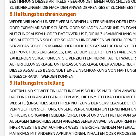
BESTIMMUNG DIESES ARTIKELS 7 BEGRÜNDET EINEN AUSSCHLUSS 
ZUSICHERUNGEN, DIE NACH DEN ANWENDBAREN GESETZLICHEN BE
8.Haftungsbeschränkungen
WEDER WIR NOCH UNSERE VERBUNDENEN UNTERNEHMEN ODER LIZEN
ODER EXEMPLARISCHE SCHÄDEN ODER SCHÄDEN AUFGRUND ENTGANG
NUTZUNGSAUSFALL ODER DATENVERLUST, DIE IM ZUSAMMENHANG MI
DES AUFTRETENS SOLCHER SCHÄDEN HINGEWIESEN WURDEN. FERN
SERVICEANGEBOTEN MAXIMAL DER HÖHE DES GESAMTBETRAGS DER 
ZEITPUNKT DES EREIGNISSES, DAS ZU DEM ZULETZT ENTSTANDENE
ZAHLENDEN VERGÜTUNGEN. SIE VERZICHTEN HIERMIT AUF ETWAIGE 
AUF ERFÜLLUNGSKLAGE, UNTERLASSUNGSKLAGE ODER ANDERE RECHT
DIESES ABSATZES BEGRÜNDET EINE EINSCHRÄNKUNG VON HAFTUNG
EINGESCHRÄNKT WERDEN KÖNNEN.
9.Haftungsfreistellung
SOFERN UND SOWEIT EIN HAFTUNGSAUSSCHLUSS NACH DEN ANWENDB
HAFTUNG FÜR ANGELEGENHEITEN AUS, DIE UNMITTELBAR ODER MITT
WEBSITE (EINSCHLIESSLICH IHRER NUTZUNG DER SERVICEANGEBOTE)
VERPFLICHTEN SICH, UNS, UNSERE VERBUNDENEN UNTERNEHMEN UN
(OFFICERS), ORGANMITGLIEDER (DIRECTORS) UND VERTRETER VON 
AUSLAGEN (EINSCHLIESSLICH ANGEMESSENER ANWALTSGEBÜHREN) FR
IHRER WEBSITE BZW. AUF IHRER WEBSITE ERSCHEINENDEM MATERIAL
MATERIALS MIT ANDEREN APPLIKATIONEN, INHALTEN ODER PROZESSE