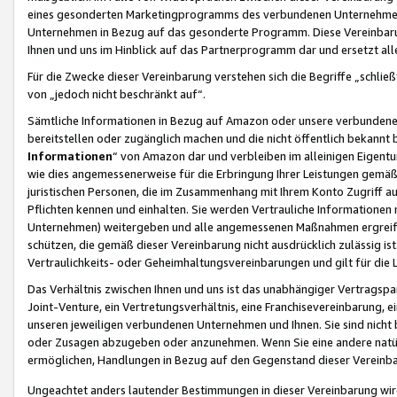
eines gesonderten Marketingprogramms des verbundenen Unternehmens
Unternehmen in Bezug auf das gesonderte Programm. Diese Vereinbarung
Ihnen und uns im Hinblick auf das Partnerprogramm dar und ersetzt al
Für die Zwecke dieser Vereinbarung verstehen sich die Begriffe „schließ
von „jedoch nicht beschränkt auf“.
Sämtliche Informationen in Bezug auf Amazon oder unsere verbunde
bereitstellen oder zugänglich machen und die nicht öffentlich bekannt bz
Informationen
“ von Amazon dar und verbleiben im alleinigen Eigent
wie dies angemessenerweise für die Erbringung Ihrer Leistungen gemäß d
juristischen Personen, die im Zusammenhang mit Ihrem Konto Zugriff au
Pflichten kennen und einhalten. Sie werden Vertrauliche Informationen 
Unternehmen) weitergeben und alle angemessenen Maßnahmen ergreifen
schützen, die gemäß dieser Vereinbarung nicht ausdrücklich zulässig is
Vertraulichkeits- oder Geheimhaltungsvereinbarungen und gilt für die
Das Verhältnis zwischen Ihnen und uns ist das unabhängiger Vertragspa
Joint-Venture, ein Vertretungsverhältnis, eine Franchisevereinbarung, 
unseren jeweiligen verbundenen Unternehmen und Ihnen. Sie sind ni
oder Zusagen abzugeben oder anzunehmen. Wenn Sie eine andere natürli
ermöglichen, Handlungen in Bezug auf den Gegenstand dieser Vereinbar
Ungeachtet anders lautender Bestimmungen in dieser Vereinbarung wird