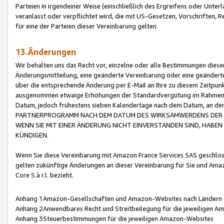
Parteien in irgendeiner Weise (einschließlich des Ergreifens oder Unt
veranlasst oder verpflichtet wird, die mit US-Gesetzen, Vorschriften,
für eine der Parteien dieser Vereinbarung gelten.
13.Änderungen
Wir behalten uns das Recht vor, einzelne oder alle Bestimmungen diese
Änderungsmitteilung, eine geänderte Vereinbarung oder eine geänderte 
über die entsprechende Änderung per E-Mail an Ihre zu diesem Zeitpun
ausgenommen etwaige Erhöhungen der Standardvergütung im Rahmen
Datum, jedoch frühestens sieben Kalendertage nach dem Datum, an de
PARTNERPROGRAMM NACH DEM DATUM DES WIRKSAMWERDENS DER Ä
WENN SIE MIT EINER ÄNDERUNG NICHT EINVERSTANDEN SIND, HABEN S
KÜNDIGEN.
Wenn Sie diese Vereinbarung mit Amazon France Services SAS geschlo
gelten zukünftige Änderungen an dieser Vereinbarung für Sie und Ama
Core S.à r.l. bezieht.
Anhang 1Amazon-Gesellschaften und Amazon-Websites nach Ländern
Anhang 2Anwendbares Recht und Streitbeilegung für die jeweiligen 
Anhang 3Steuerbestimmungen für die jeweiligen Amazon-Websites