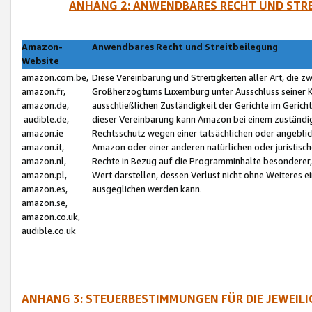
ANHANG 2: ANWENDBARES RECHT UND STRE
Amazon-
Anwendbares Recht und Streitbeilegung
Website
amazon.com.be,
Diese Vereinbarung und Streitigkeiten aller Art, die 
amazon.fr,
Großherzogtums Luxemburg unter Ausschluss seiner Kol
amazon.de,
ausschließlichen Zuständigkeit der Gerichte im Geri
audible.de,
dieser Vereinbarung kann Amazon bei einem zuständig
amazon.ie
Rechtsschutz wegen einer tatsächlichen oder angebli
amazon.it,
Amazon oder einer anderen natürlichen oder juristisc
amazon.nl,
Rechte in Bezug auf die Programminhalte besonderer,
amazon.pl,
Wert darstellen, dessen Verlust nicht ohne Weiteres e
amazon.es,
ausgeglichen werden kann.
amazon.se,
amazon.co.uk,
audible.co.uk
ANHANG 3: STEUERBESTIMMUNGEN FÜR DIE JEWEIL