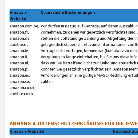
Amazon-
Steuerliche Bestimmungen
Website
amazon.com.be,
Wir dürfen in Bezug auf Beträge, auf deren Auszahlun
amazon.fr,
vornehmen, zu denen wir gesetzlich verpflichtet sind
amazon.de,
stellen die vollständige Zahlung und Abgeltung der 
audible.de,
gelegentlich steuerlich relevante Informationen von I
amazon.ie
Anfrage nicht vorlegen, können wir (kumulativ zu de
amazon.it,
Vergütung so lange einbehalten, bis Sie uns diese Inf
amazon.nl,
dass wir Sie betreffend nicht zur Einholung steuerlich 
amazon.pl,
könnten Sie gesetzlich verpflichtet sein, Amazon Meh
amazon.es,
Anforderungen an eine gültige MwSt.-Rechnung erfüllt
amazon.se,
zahlen.
amazon.co.uk,
audible.co.uk
ANHANG 4: DATENSCHUTZERKLÄRUNG FÜR DIE JEWE
Amazon-Website
Datenschutz