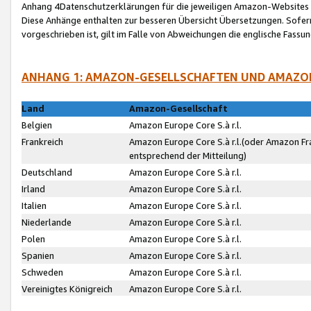
Anhang 4Datenschutzerklärungen für die jeweiligen Amazon-Websites
Diese Anhänge enthalten zur besseren Übersicht Übersetzungen. Sofe
vorgeschrieben ist, gilt im Falle von Abweichungen die englische Fass
ANHANG 1: AMAZON-GESELLSCHAFTEN UND AMAZO
Land
Amazon-Gesellschaft
Belgien
Amazon Europe Core S.à r.l.
Frankreich
Amazon Europe Core S.à r.l.(oder Amazon Fr
entsprechend der Mitteilung)
Deutschland
Amazon Europe Core S.à r.l.
Irland
Amazon Europe Core S.à r.l.
Italien
Amazon Europe Core S.à r.l.
Niederlande
Amazon Europe Core S.à r.l.
Polen
Amazon Europe Core S.à r.l.
Spanien
Amazon Europe Core S.à r.l.
Schweden
Amazon Europe Core S.à r.l.
Vereinigtes Königreich
Amazon Europe Core S.à r.l.