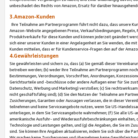
unbeschadet des Rechts von Amazon, Ersatz für darüber hinausgehen
3.Amazon-Kunden
Ihre Teilnahme am Partnerprogramm führt nicht dazu, dass unsere Kun
Amazon-Website angegebenen Preise, Verkaufsbedingungen, Regeln, Ri
Produktverkäufe für diese Kunden und können jederzeit geändert werde
sich einer unserer Kunden in einer Angelegenheit an Sie wenden, die 
Kunden mitteilen, dass er für Kundenservice-Fragen den auf der Ama
4.Gewährleistungen
Sie gewährleisten und sichern zu, dass (a) Sie gemäß dieser Vereinba
betreiben werden; (b) weder Ihre Teilnahme am Partnerprogramm noch d
Bestimmungen, Verordnungen, Vorschriften, Anordnungen, Konzessionen,
Gerichtsurteile und -beschlüsse oder andere Auflagen einer für Sie zu
Datenschutz, Werbung und Marketing) verstoßen; (c) Sie rechtswirksam 
nicht geschäftsfähig sind); (d) Sie den Nutzen der Teilnahme am Partne
Zusicherungen, Garantien oder Aussagen verlassen, die in dieser Verein
teilnehmen und keine Serviceangebote nutzen, wenn Sie US-Handelssa
unterliegen, in dem Sie Serviceangebote wahrnehmen; (f) Sie alle US
amerikanische Ausfuhr- und Wiederausfuhrbeschränkungen einhalten, 
Technologie und Leistungen gelten, und (g) die Angaben, die Sie im 
sind. Sie können Ihre Angaben aktualisieren, indem Sie sich über die 
Wir machen keine Zusicherungen und übernehmen keine Gewährleistun