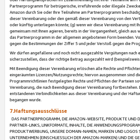
Partnerprogramm für betrügerische, irreführende oder illegale Zwecke
Amazon durch Sie oder Ihre Teilnahme am Partnerprogramm beschädig
dieser Vereinbarung oder den gemäß dieser Vereinbarung von den Vertr
oder künftig unterliegen könnte; (g) wenn wir diese Vereinbarung mit I
gemeinsam mit Ihnen agieren, bereits in der Vergangenheit, gleich aus
das Partnerprogramm in der allgemein angebotenen Form beenden. Vors
gegen die Bestimmungen der Ziffer 5 und jeder Verstoß gegen die Prog
Wir dürfen angefallene und noch nicht ausgezahlte Vergütungen nach 
sicherzustellen, dass der richtige Betrag ausgezahlt wird (beispielsw
Mit Beendigung dieser Vereinbarung erlöschen alle Rechte und Pflichte
eingeräumten Lizenzen/Nutzungsrechte; hiervon ausgenommen sind die in 
Programmrichtlinien festgelegten Rechte und Pflichten der Parteien sow
Vereinbarung, die nach Beendigung dieser Vereinbarung fortbestehen. D
entstandenen Verbindlichkeiten aus dieser Vereinbarung und der Haft
begangen wurde.
7.Haftungsausschlüsse
DAS PARTNERPROGRAMM, DIE AMAZON-WEBSITE, PRODUKTE UND DI
PARTNER-LINKS, LINKFORMATE, INHALTE, DIE ANWENDUNGSPROGR
PRODUKTWERBUNG, UNSERE DOMAIN-NAMEN, MARKEN UND LOGOS S
UNTERNEHMEN (EINSCHLIESSLICH DER AMAZON-MARKEN) UND DIE GE