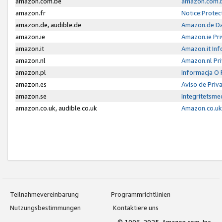
amazon.com.be
amazon.com.b
amazon.fr
Notice:Protec
amazon.de, audible.de
Amazon.de Da
amazon.ie
Amazon.ie Pri
amazon.it
Amazon.it Inf
amazon.nl
Amazon.nl Pri
amazon.pl
Informacja O
amazon.es
Aviso de Priv
amazon.se
Integritetsm
amazon.co.uk, audible.co.uk
Amazon.co.uk 
Teilnahmevereinbarung
Programmrichtlinien
Nutzungsbestimmungen
Kontaktiere uns