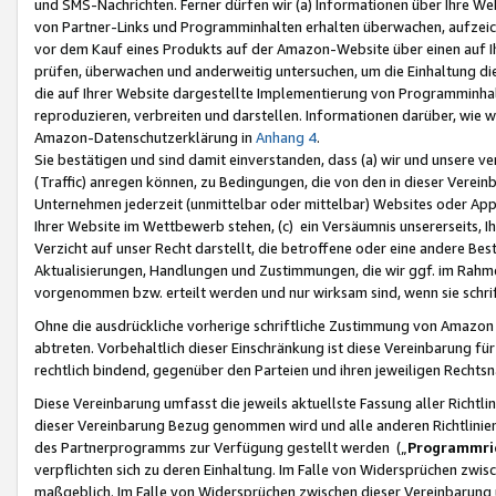
und SMS-Nachrichten. Ferner dürfen wir (a) Informationen über Ihre We
von Partner-Links und Programminhalten erhalten überwachen, aufzei
vor dem Kauf eines Produkts auf der Amazon-Website über einen auf Ih
prüfen, überwachen und anderweitig untersuchen, um die Einhaltung dies
die auf Ihrer Website dargestellte Implementierung von Programminhalt
reproduzieren, verbreiten und darstellen. Informationen darüber, wie w
Amazon-Datenschutzerklärung in
Anhang 4
.
Sie bestätigen und sind damit einverstanden, dass (a) wir und unsere 
(Traffic) anregen können, zu Bedingungen, die von den in dieser Vere
Unternehmen jederzeit (unmittelbar oder mittelbar) Websites oder Appl
Ihrer Website im Wettbewerb stehen, (c) ein Versäumnis unsererseits, I
Verzicht auf unser Recht darstellt, die betroffene oder eine andere B
Aktualisierungen, Handlungen und Zustimmungen, die wir ggf. im Rahme
vorgenommen bzw. erteilt werden und nur wirksam sind, wenn sie schri
Ohne die ausdrückliche vorherige schriftliche Zustimmung von Amazon
abtreten. Vorbehaltlich dieser Einschränkung ist diese Vereinbarung f
rechtlich bindend, gegenüber den Parteien und ihren jeweiligen Rech
Diese Vereinbarung umfasst die jeweils aktuellste Fassung aller Richtli
dieser Vereinbarung Bezug genommen wird und alle anderen Richtlinie
des Partnerprogramms zur Verfügung gestellt werden („
Programmric
verpflichten sich zu deren Einhaltung. Im Falle von Widersprüchen zwi
maßgeblich. Im Falle von Widersprüchen zwischen dieser Vereinbarun