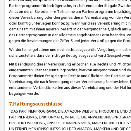
Partnerprogramm für betrügerische, irreführende oder illegale Zwecke
Amazon durch Sie oder Ihre Teilnahme am Partnerprogramm beschädig
dieser Vereinbarung oder den gemäß dieser Vereinbarung von den Vertr
oder künftig unterliegen könnte; (g) wenn wir diese Vereinbarung mit I
gemeinsam mit Ihnen agieren, bereits in der Vergangenheit, gleich aus
das Partnerprogramm in der allgemein angebotenen Form beenden. Vors
gegen die Bestimmungen der Ziffer 5 und jeder Verstoß gegen die Prog
Wir dürfen angefallene und noch nicht ausgezahlte Vergütungen nach 
sicherzustellen, dass der richtige Betrag ausgezahlt wird (beispielsw
Mit Beendigung dieser Vereinbarung erlöschen alle Rechte und Pflichte
eingeräumten Lizenzen/Nutzungsrechte; hiervon ausgenommen sind die in 
Programmrichtlinien festgelegten Rechte und Pflichten der Parteien sow
Vereinbarung, die nach Beendigung dieser Vereinbarung fortbestehen. D
entstandenen Verbindlichkeiten aus dieser Vereinbarung und der Haft
begangen wurde.
7.Haftungsausschlüsse
DAS PARTNERPROGRAMM, DIE AMAZON-WEBSITE, PRODUKTE UND DI
PARTNER-LINKS, LINKFORMATE, INHALTE, DIE ANWENDUNGSPROGR
PRODUKTWERBUNG, UNSERE DOMAIN-NAMEN, MARKEN UND LOGOS S
UNTERNEHMEN (EINSCHLIESSLICH DER AMAZON-MARKEN) UND DIE GE