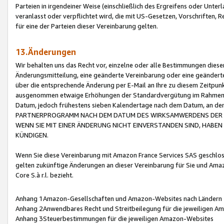
Parteien in irgendeiner Weise (einschließlich des Ergreifens oder Unt
veranlasst oder verpflichtet wird, die mit US-Gesetzen, Vorschriften,
für eine der Parteien dieser Vereinbarung gelten.
13.Änderungen
Wir behalten uns das Recht vor, einzelne oder alle Bestimmungen diese
Änderungsmitteilung, eine geänderte Vereinbarung oder eine geänderte 
über die entsprechende Änderung per E-Mail an Ihre zu diesem Zeitpun
ausgenommen etwaige Erhöhungen der Standardvergütung im Rahmen
Datum, jedoch frühestens sieben Kalendertage nach dem Datum, an de
PARTNERPROGRAMM NACH DEM DATUM DES WIRKSAMWERDENS DER Ä
WENN SIE MIT EINER ÄNDERUNG NICHT EINVERSTANDEN SIND, HABEN S
KÜNDIGEN.
Wenn Sie diese Vereinbarung mit Amazon France Services SAS geschlo
gelten zukünftige Änderungen an dieser Vereinbarung für Sie und Ama
Core S.à r.l. bezieht.
Anhang 1Amazon-Gesellschaften und Amazon-Websites nach Ländern
Anhang 2Anwendbares Recht und Streitbeilegung für die jeweiligen 
Anhang 3Steuerbestimmungen für die jeweiligen Amazon-Websites