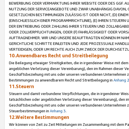
BEWERBUNG ODER VERMARKTUNG IHRER WEBSITE ODER DES GGF. AUF 
NUTZUNG DER SERVICEANGEBOTE UND ZWAR UNABHÄNGIG DAVON, O
GESETZLICHEN BESTIMMUNGEN ZULÄSSIG IST ODER NICHT, (D) EINE
(EINSCHLIESSLICH EINER PROGRAMMRICHTLINIE), (E) IHREN STEUER
DER EINTREIBUNG ODER ZAHLUNG IHRER STEUERN UND ZOLLABGAB
ODER ZOLLVERPFLICHTUNGEN, ODER (F) FAHRLÄSSIGKEIT ODER VORS
AUFTRAGNEHMER. WIR UND UNSERE BEAUFTRAGTEN KÖNNEN IM NAME
GERICHTLICHE SCHRITTE EINLEITEN UND JEDE PROZESSUALE HAND
VERTEIDIGEN, ODER UM RECHTE AUCH ZUM ZWECK DER DURCHSETZU
10.Anwendbares Recht und Streitbeilegung
Die Beilegung etwaiger Streitigkeiten, die in irgendeiner Weise mit de
angeblichen Verletzung dieser Vereinbarung), den im Rahmen dieser Ve
Geschäftsbeziehung mit uns oder unseren verbundenen Unternehmen zu
Bestimmungen zu anwendbarem Recht und Streitbeilegung in
Anhang 
11.Steuern
Steuern und damit verbundene Verpflichtungen, die in irgendeiner Wei
tatsächlichen oder angeblichen Verletzung dieser Vereinbarung), den 
Geschäftsbeziehung mit uns oder unseren verbundenen Unternehmen z
Steuerbestimmungen in
Anhang 3
.
12.Weitere Bestimmungen
Wir können von Zeit zu Zeit Mitteilungen im Zusammenhang mit dem Par