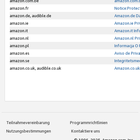
amazon.com.be
amazon.com.b
amazon.fr
Notice:Protec
amazon.de, audible.de
Amazon.de Da
amazon.ie
Amazon.ie Pri
amazon.it
Amazon.it Inf
amazon.nl
Amazon.nl Pri
amazon.pl
Informacja O
amazon.es
Aviso de Priv
amazon.se
Integritetsm
amazon.co.uk, audible.co.uk
Amazon.co.uk 
Teilnahmevereinbarung
Programmrichtlinien
Nutzungsbestimmungen
Kontaktiere uns