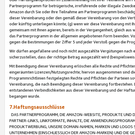
Partnerprogramm für betrügerische, irreführende oder illegale Zwecke
Amazon durch Sie oder Ihre Teilnahme am Partnerprogramm beschädig
dieser Vereinbarung oder den gemäß dieser Vereinbarung von den Vertr
oder künftig unterliegen könnte; (g) wenn wir diese Vereinbarung mit I
gemeinsam mit Ihnen agieren, bereits in der Vergangenheit, gleich aus
das Partnerprogramm in der allgemein angebotenen Form beenden. Vors
gegen die Bestimmungen der Ziffer 5 und jeder Verstoß gegen die Prog
Wir dürfen angefallene und noch nicht ausgezahlte Vergütungen nach 
sicherzustellen, dass der richtige Betrag ausgezahlt wird (beispielsw
Mit Beendigung dieser Vereinbarung erlöschen alle Rechte und Pflichte
eingeräumten Lizenzen/Nutzungsrechte; hiervon ausgenommen sind die in 
Programmrichtlinien festgelegten Rechte und Pflichten der Parteien sow
Vereinbarung, die nach Beendigung dieser Vereinbarung fortbestehen. D
entstandenen Verbindlichkeiten aus dieser Vereinbarung und der Haft
begangen wurde.
7.Haftungsausschlüsse
DAS PARTNERPROGRAMM, DIE AMAZON-WEBSITE, PRODUKTE UND DI
PARTNER-LINKS, LINKFORMATE, INHALTE, DIE ANWENDUNGSPROGR
PRODUKTWERBUNG, UNSERE DOMAIN-NAMEN, MARKEN UND LOGOS S
UNTERNEHMEN (EINSCHLIESSLICH DER AMAZON-MARKEN) UND DIE GE