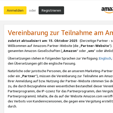
Anmelden
Registrieren
oder
Vereinbarung zur Teilnahme am 
zuletzt aktualisiert am
:
15. Oktober 2025
(Derzeitige Partner - 
Willkommen auf Amazons Partner-Website (die „
Partner-Website
“)
genannten Amazon-Gesellschaften („
Amazon
“ oder „
uns
“ oder ähnli
Übersetzungen stehen in folgenden Sprachen zur Verfügung :
Englisch
,
den Übersetzungen gilt die englische Fassung.
Natürliche oder juristische Personen, die an unserem Marketing-Partn
oder ein „
Partner
“), müssen die Vereinbarung zur Teilnahme am Ama
Ihrer Anmeldung auf bzw. Nutzung der Partner-Website stimmen Sie die
zu, die durch Bezugnahme einen wesentlichen Bestandteil dieser Verei
Partnerprogramm, die IP-Lizenz für das Partnerprogramm, den Vergütu
Partnerprogramm). Inhalte, die du auf der Website Amazon.com veröffe
des Verbots von Kundenrezensionen, die gegen eine Vergütung erstellt, 
durch.