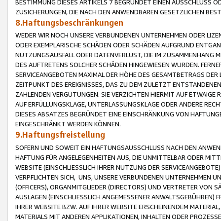
BESTIMMUNG DIESES ARTIKELS 7 BEGRÜNDET EINEN AUSSCHLUSS 
ZUSICHERUNGEN, DIE NACH DEN ANWENDBAREN GESETZLICHEN BE
8.Haftungsbeschränkungen
WEDER WIR NOCH UNSERE VERBUNDENEN UNTERNEHMEN ODER LIZEN
ODER EXEMPLARISCHE SCHÄDEN ODER SCHÄDEN AUFGRUND ENTGANG
NUTZUNGSAUSFALL ODER DATENVERLUST, DIE IM ZUSAMMENHANG MI
DES AUFTRETENS SOLCHER SCHÄDEN HINGEWIESEN WURDEN. FERN
SERVICEANGEBOTEN MAXIMAL DER HÖHE DES GESAMTBETRAGS DER 
ZEITPUNKT DES EREIGNISSES, DAS ZU DEM ZULETZT ENTSTANDENE
ZAHLENDEN VERGÜTUNGEN. SIE VERZICHTEN HIERMIT AUF ETWAIGE 
AUF ERFÜLLUNGSKLAGE, UNTERLASSUNGSKLAGE ODER ANDERE RECHT
DIESES ABSATZES BEGRÜNDET EINE EINSCHRÄNKUNG VON HAFTUNG
EINGESCHRÄNKT WERDEN KÖNNEN.
9.Haftungsfreistellung
SOFERN UND SOWEIT EIN HAFTUNGSAUSSCHLUSS NACH DEN ANWENDB
HAFTUNG FÜR ANGELEGENHEITEN AUS, DIE UNMITTELBAR ODER MITT
WEBSITE (EINSCHLIESSLICH IHRER NUTZUNG DER SERVICEANGEBOTE)
VERPFLICHTEN SICH, UNS, UNSERE VERBUNDENEN UNTERNEHMEN UN
(OFFICERS), ORGANMITGLIEDER (DIRECTORS) UND VERTRETER VON 
AUSLAGEN (EINSCHLIESSLICH ANGEMESSENER ANWALTSGEBÜHREN) FR
IHRER WEBSITE BZW. AUF IHRER WEBSITE ERSCHEINENDEM MATERIAL
MATERIALS MIT ANDEREN APPLIKATIONEN, INHALTEN ODER PROZESSE