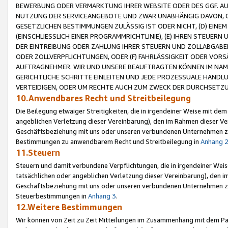
BEWERBUNG ODER VERMARKTUNG IHRER WEBSITE ODER DES GGF. AUF 
NUTZUNG DER SERVICEANGEBOTE UND ZWAR UNABHÄNGIG DAVON, O
GESETZLICHEN BESTIMMUNGEN ZULÄSSIG IST ODER NICHT, (D) EINE
(EINSCHLIESSLICH EINER PROGRAMMRICHTLINIE), (E) IHREN STEUER
DER EINTREIBUNG ODER ZAHLUNG IHRER STEUERN UND ZOLLABGAB
ODER ZOLLVERPFLICHTUNGEN, ODER (F) FAHRLÄSSIGKEIT ODER VORS
AUFTRAGNEHMER. WIR UND UNSERE BEAUFTRAGTEN KÖNNEN IM NAME
GERICHTLICHE SCHRITTE EINLEITEN UND JEDE PROZESSUALE HAND
VERTEIDIGEN, ODER UM RECHTE AUCH ZUM ZWECK DER DURCHSETZU
10.Anwendbares Recht und Streitbeilegung
Die Beilegung etwaiger Streitigkeiten, die in irgendeiner Weise mit de
angeblichen Verletzung dieser Vereinbarung), den im Rahmen dieser Ve
Geschäftsbeziehung mit uns oder unseren verbundenen Unternehmen zu
Bestimmungen zu anwendbarem Recht und Streitbeilegung in
Anhang 
11.Steuern
Steuern und damit verbundene Verpflichtungen, die in irgendeiner Wei
tatsächlichen oder angeblichen Verletzung dieser Vereinbarung), den 
Geschäftsbeziehung mit uns oder unseren verbundenen Unternehmen z
Steuerbestimmungen in
Anhang 3
.
12.Weitere Bestimmungen
Wir können von Zeit zu Zeit Mitteilungen im Zusammenhang mit dem Par