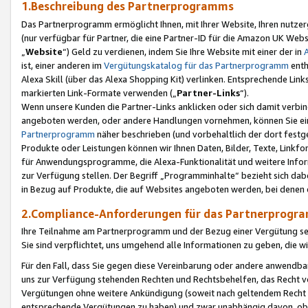
1.Beschreibung des Partnerprogramms
Das Partnerprogramm ermöglicht Ihnen, mit Ihrer Website, Ihren nutzer
(nur verfügbar für Partner, die eine Partner-ID für die Amazon UK We
„
Website
“) Geld zu verdienen, indem Sie Ihre Website mit einer der in
ist, einer anderen im
Vergütungskatalog für das Partnerprogramm
enth
Alexa Skill (über das Alexa Shopping Kit) verlinken. Entsprechende Lin
markierten Link-Formate verwenden („
Partner-Links
“).
Wenn unsere Kunden die Partner-Links anklicken oder sich damit verbi
angeboten werden, oder andere Handlungen vornehmen, können Sie eine
Partnerprogramm
näher beschrieben (und vorbehaltlich der dort festg
Produkte oder Leistungen können wir Ihnen Daten, Bilder, Texte, Linkfo
für Anwendungsprogramme, die Alexa-Funktionalität und weitere Inf
zur Verfügung stellen. Der Begriff „Programminhalte“ bezieht sich dabe
in Bezug auf Produkte, die auf Websites angeboten werden, bei denen 
2.Compliance-Anforderungen für das Partnerprog
Ihre Teilnahme am Partnerprogramm und der Bezug einer Vergütung setz
Sie sind verpflichtet, uns umgehend alle Informationen zu geben, die w
Für den Fall, dass Sie gegen diese Vereinbarung oder andere anwendba
uns zur Verfügung stehenden Rechten und Rechtsbehelfen, das Recht vo
Vergütungen ohne weitere Ankündigung (soweit nach geltendem Recht z
entsprechende Vergütungen zu haben) und zwar unabhängig davon, ob 