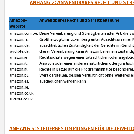
ANHANG 2: ANWENDBARES RECHT UND STRE
Amazon-
Anwendbares Recht und Streitbeilegung
Website
amazon.com.be,
Diese Vereinbarung und Streitigkeiten aller Art, die 
amazon.fr,
Großherzogtums Luxemburg unter Ausschluss seiner Kol
amazon.de,
ausschließlichen Zuständigkeit der Gerichte im Geri
audible.de,
dieser Vereinbarung kann Amazon bei einem zuständig
amazon.ie
Rechtsschutz wegen einer tatsächlichen oder angebli
amazon.it,
Amazon oder einer anderen natürlichen oder juristisc
amazon.nl,
Rechte in Bezug auf die Programminhalte besonderer,
amazon.pl,
Wert darstellen, dessen Verlust nicht ohne Weiteres e
amazon.es,
ausgeglichen werden kann.
amazon.se,
amazon.co.uk,
audible.co.uk
ANHANG 3: STEUERBESTIMMUNGEN FÜR DIE JEWEIL