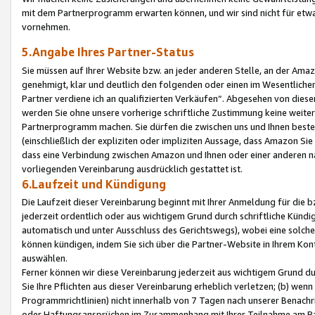
mit dem Partnerprogramm erwarten können, und wir sind nicht für etwa
vornehmen.
5.Angabe Ihres Partner-Status
Sie müssen auf Ihrer Website bzw. an jeder anderen Stelle, an der Am
genehmigt, klar und deutlich den folgenden oder einen im Wesentlichen
Partner verdiene ich an qualifizierten Verkäufen“. Abgesehen von die
werden Sie ohne unsere vorherige schriftliche Zustimmung keine weite
Partnerprogramm machen. Sie dürfen die zwischen uns und Ihnen best
(einschließlich der expliziten oder impliziten Aussage, dass Amazon Si
dass eine Verbindung zwischen Amazon und Ihnen oder einer anderen natü
vorliegenden Vereinbarung ausdrücklich gestattet ist.
6.Laufzeit und Kündigung
Die Laufzeit dieser Vereinbarung beginnt mit Ihrer Anmeldung für die 
jederzeit ordentlich oder aus wichtigem Grund durch schriftliche Kündi
automatisch und unter Ausschluss des Gerichtswegs), wobei eine solch
können kündigen, indem Sie sich über die Partner-Website in Ihrem Ko
auswählen.
Ferner können wir diese Vereinbarung jederzeit aus wichtigem Grund dur
Sie Ihre Pflichten aus dieser Vereinbarung erheblich verletzen; (b) wen
Programmrichtlinien) nicht innerhalb von 7 Tagen nach unserer Benachr
oder Haftungsansprüchen im Zusammenhang mit Ihrer Teilnahme am Pa