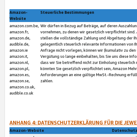
Amazon-
Steuerliche Bestimmungen
Website
amazon.com.be,
Wir dürfen in Bezug auf Beträge, auf deren Auszahlun
amazon.fr,
vornehmen, zu denen wir gesetzlich verpflichtet sind
amazon.de,
stellen die vollständige Zahlung und Abgeltung der 
audible.de,
gelegentlich steuerlich relevante Informationen von I
amazon.ie
Anfrage nicht vorlegen, können wir (kumulativ zu de
amazon.it,
Vergütung so lange einbehalten, bis Sie uns diese Inf
amazon.nl,
dass wir Sie betreffend nicht zur Einholung steuerlich 
amazon.pl,
könnten Sie gesetzlich verpflichtet sein, Amazon Meh
amazon.es,
Anforderungen an eine gültige MwSt.-Rechnung erfüllt
amazon.se,
zahlen.
amazon.co.uk,
audible.co.uk
ANHANG 4: DATENSCHUTZERKLÄRUNG FÜR DIE JEWE
Amazon-Website
Datenschutz