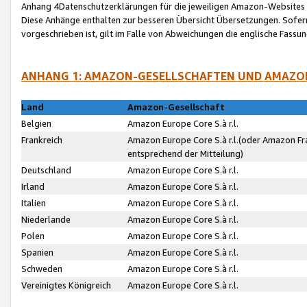
Anhang 4Datenschutzerklärungen für die jeweiligen Amazon-Websites
Diese Anhänge enthalten zur besseren Übersicht Übersetzungen. Sofe
vorgeschrieben ist, gilt im Falle von Abweichungen die englische Fass
ANHANG 1: AMAZON-GESELLSCHAFTEN UND AMAZO
Land
Amazon-Gesellschaft
Belgien
Amazon Europe Core S.à r.l.
Frankreich
Amazon Europe Core S.à r.l.(oder Amazon Fr
entsprechend der Mitteilung)
Deutschland
Amazon Europe Core S.à r.l.
Irland
Amazon Europe Core S.à r.l.
Italien
Amazon Europe Core S.à r.l.
Niederlande
Amazon Europe Core S.à r.l.
Polen
Amazon Europe Core S.à r.l.
Spanien
Amazon Europe Core S.à r.l.
Schweden
Amazon Europe Core S.à r.l.
Vereinigtes Königreich
Amazon Europe Core S.à r.l.