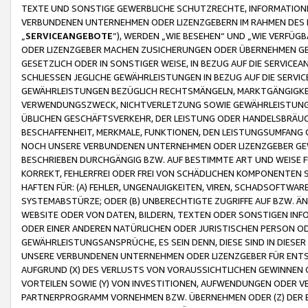
TEXTE UND SONSTIGE GEWERBLICHE SCHUTZRECHTE, INFORMATIONE
VERBUNDENEN UNTERNEHMEN ODER LIZENZGEBERN IM RAHMEN DES
„
SERVICEANGEBOTE
“), WERDEN „WIE BESEHEN“ UND „WIE VERFÜ
ODER LIZENZGEBER MACHEN ZUSICHERUNGEN ODER ÜBERNEHMEN GEW
GESETZLICH ODER IN SONSTIGER WEISE, IN BEZUG AUF DIE SERVI
SCHLIESSEN JEGLICHE GEWÄHRLEISTUNGEN IN BEZUG AUF DIE SERVI
GEWÄHRLEISTUNGEN BEZÜGLICH RECHTSMÄNGELN, MARKTGÄNGIGKEIT
VERWENDUNGSZWECK, NICHTVERLETZUNG SOWIE GEWÄHRLEISTUNGEN 
ÜBLICHEN GESCHÄFTSVERKEHR, DER LEISTUNG ODER HANDELSBRÄUCH
BESCHAFFENHEIT, MERKMALE, FUNKTIONEN, DEN LEISTUNGSUMFANG 
NOCH UNSERE VERBUNDENEN UNTERNEHMEN ODER LIZENZGEBER GEWÄ
BESCHRIEBEN DURCHGÄNGIG BZW. AUF BESTIMMTE ART UND WEISE
KORREKT, FEHLERFREI ODER FREI VON SCHÄDLICHEN KOMPONENTEN
HAFTEN FÜR: (A) FEHLER, UNGENAUIGKEITEN, VIREN, SCHADSOFTW
SYSTEMABSTÜRZE; ODER (B) UNBERECHTIGTE ZUGRIFFE AUF BZW. 
WEBSITE ODER VON DATEN, BILDERN, TEXTEN ODER SONSTIGEN INF
ODER EINER ANDEREN NATÜRLICHEN ODER JURISTISCHEN PERSON OD
GEWÄHRLEISTUNGSANSPRÜCHE, ES SEIN DENN, DIESE SIND IN DIES
UNSERE VERBUNDENEN UNTERNEHMEN ODER LIZENZGEBER FÜR EN
AUFGRUND (X) DES VERLUSTS VON VORAUSSICHTLICHEN GEWINNEN
VORTEILEN SOWIE (Y) VON INVESTITIONEN, AUFWENDUNGEN ODER VE
PARTNERPROGRAMM VORNEHMEN BZW. ÜBERNEHMEN ODER (Z) DER 