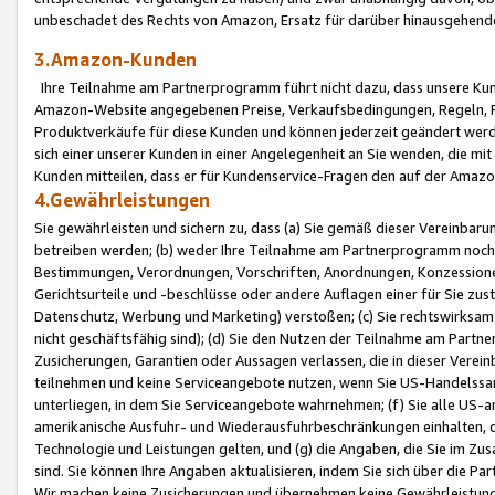
unbeschadet des Rechts von Amazon, Ersatz für darüber hinausgehen
3.Amazon-Kunden
Ihre Teilnahme am Partnerprogramm führt nicht dazu, dass unsere Kun
Amazon-Website angegebenen Preise, Verkaufsbedingungen, Regeln, Ri
Produktverkäufe für diese Kunden und können jederzeit geändert werde
sich einer unserer Kunden in einer Angelegenheit an Sie wenden, die 
Kunden mitteilen, dass er für Kundenservice-Fragen den auf der Ama
4.Gewährleistungen
Sie gewährleisten und sichern zu, dass (a) Sie gemäß dieser Vereinba
betreiben werden; (b) weder Ihre Teilnahme am Partnerprogramm noch d
Bestimmungen, Verordnungen, Vorschriften, Anordnungen, Konzessionen,
Gerichtsurteile und -beschlüsse oder andere Auflagen einer für Sie zu
Datenschutz, Werbung und Marketing) verstoßen; (c) Sie rechtswirksam 
nicht geschäftsfähig sind); (d) Sie den Nutzen der Teilnahme am Partne
Zusicherungen, Garantien oder Aussagen verlassen, die in dieser Verein
teilnehmen und keine Serviceangebote nutzen, wenn Sie US-Handelssa
unterliegen, in dem Sie Serviceangebote wahrnehmen; (f) Sie alle US
amerikanische Ausfuhr- und Wiederausfuhrbeschränkungen einhalten, 
Technologie und Leistungen gelten, und (g) die Angaben, die Sie im 
sind. Sie können Ihre Angaben aktualisieren, indem Sie sich über die 
Wir machen keine Zusicherungen und übernehmen keine Gewährleistun