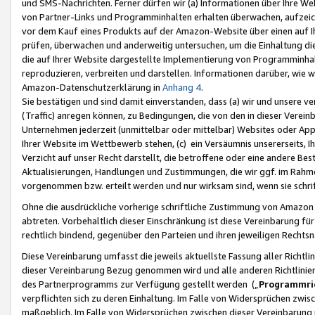
und SMS-Nachrichten. Ferner dürfen wir (a) Informationen über Ihre We
von Partner-Links und Programminhalten erhalten überwachen, aufzei
vor dem Kauf eines Produkts auf der Amazon-Website über einen auf Ih
prüfen, überwachen und anderweitig untersuchen, um die Einhaltung dies
die auf Ihrer Website dargestellte Implementierung von Programminhalt
reproduzieren, verbreiten und darstellen. Informationen darüber, wie w
Amazon-Datenschutzerklärung in
Anhang 4
.
Sie bestätigen und sind damit einverstanden, dass (a) wir und unsere 
(Traffic) anregen können, zu Bedingungen, die von den in dieser Vere
Unternehmen jederzeit (unmittelbar oder mittelbar) Websites oder Appl
Ihrer Website im Wettbewerb stehen, (c) ein Versäumnis unsererseits, I
Verzicht auf unser Recht darstellt, die betroffene oder eine andere B
Aktualisierungen, Handlungen und Zustimmungen, die wir ggf. im Rahme
vorgenommen bzw. erteilt werden und nur wirksam sind, wenn sie schri
Ohne die ausdrückliche vorherige schriftliche Zustimmung von Amazon
abtreten. Vorbehaltlich dieser Einschränkung ist diese Vereinbarung f
rechtlich bindend, gegenüber den Parteien und ihren jeweiligen Rech
Diese Vereinbarung umfasst die jeweils aktuellste Fassung aller Richtli
dieser Vereinbarung Bezug genommen wird und alle anderen Richtlinie
des Partnerprogramms zur Verfügung gestellt werden („
Programmric
verpflichten sich zu deren Einhaltung. Im Falle von Widersprüchen zwi
maßgeblich. Im Falle von Widersprüchen zwischen dieser Vereinbarun