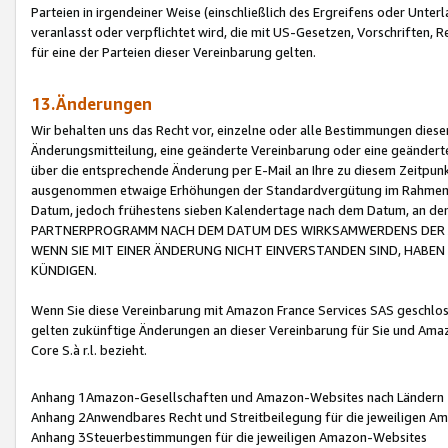
Parteien in irgendeiner Weise (einschließlich des Ergreifens oder Unt
veranlasst oder verpflichtet wird, die mit US-Gesetzen, Vorschriften,
für eine der Parteien dieser Vereinbarung gelten.
13.Änderungen
Wir behalten uns das Recht vor, einzelne oder alle Bestimmungen diese
Änderungsmitteilung, eine geänderte Vereinbarung oder eine geänderte 
über die entsprechende Änderung per E-Mail an Ihre zu diesem Zeitpun
ausgenommen etwaige Erhöhungen der Standardvergütung im Rahmen
Datum, jedoch frühestens sieben Kalendertage nach dem Datum, an de
PARTNERPROGRAMM NACH DEM DATUM DES WIRKSAMWERDENS DER Ä
WENN SIE MIT EINER ÄNDERUNG NICHT EINVERSTANDEN SIND, HABEN S
KÜNDIGEN.
Wenn Sie diese Vereinbarung mit Amazon France Services SAS geschlo
gelten zukünftige Änderungen an dieser Vereinbarung für Sie und Ama
Core S.à r.l. bezieht.
Anhang 1Amazon-Gesellschaften und Amazon-Websites nach Ländern
Anhang 2Anwendbares Recht und Streitbeilegung für die jeweiligen 
Anhang 3Steuerbestimmungen für die jeweiligen Amazon-Websites