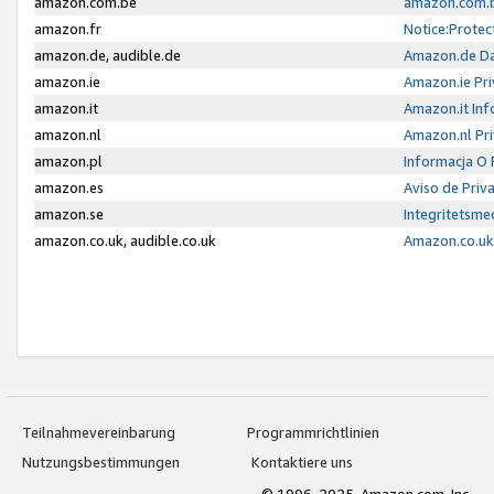
amazon.com.be
amazon.com.b
amazon.fr
Notice:Protec
amazon.de, audible.de
Amazon.de Da
amazon.ie
Amazon.ie Pri
amazon.it
Amazon.it Inf
amazon.nl
Amazon.nl Pri
amazon.pl
Informacja O
amazon.es
Aviso de Priv
amazon.se
Integritetsm
amazon.co.uk, audible.co.uk
Amazon.co.uk 
Teilnahmevereinbarung
Programmrichtlinien
Nutzungsbestimmungen
Kontaktiere uns