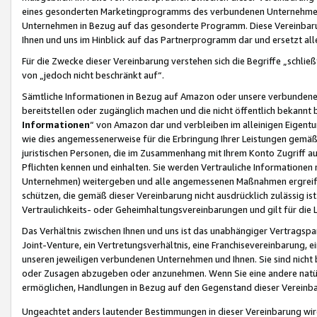
eines gesonderten Marketingprogramms des verbundenen Unternehmens
Unternehmen in Bezug auf das gesonderte Programm. Diese Vereinbarung
Ihnen und uns im Hinblick auf das Partnerprogramm dar und ersetzt al
Für die Zwecke dieser Vereinbarung verstehen sich die Begriffe „schließ
von „jedoch nicht beschränkt auf“.
Sämtliche Informationen in Bezug auf Amazon oder unsere verbunde
bereitstellen oder zugänglich machen und die nicht öffentlich bekannt bz
Informationen
“ von Amazon dar und verbleiben im alleinigen Eigent
wie dies angemessenerweise für die Erbringung Ihrer Leistungen gemäß d
juristischen Personen, die im Zusammenhang mit Ihrem Konto Zugriff au
Pflichten kennen und einhalten. Sie werden Vertrauliche Informationen 
Unternehmen) weitergeben und alle angemessenen Maßnahmen ergreifen
schützen, die gemäß dieser Vereinbarung nicht ausdrücklich zulässig is
Vertraulichkeits- oder Geheimhaltungsvereinbarungen und gilt für die
Das Verhältnis zwischen Ihnen und uns ist das unabhängiger Vertragspa
Joint-Venture, ein Vertretungsverhältnis, eine Franchisevereinbarung, 
unseren jeweiligen verbundenen Unternehmen und Ihnen. Sie sind ni
oder Zusagen abzugeben oder anzunehmen. Wenn Sie eine andere natürli
ermöglichen, Handlungen in Bezug auf den Gegenstand dieser Vereinbar
Ungeachtet anders lautender Bestimmungen in dieser Vereinbarung wird