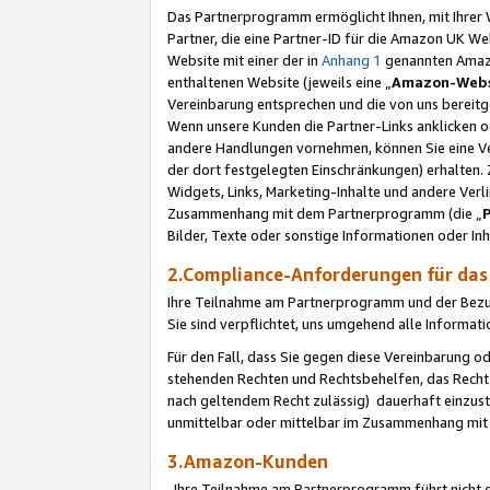
Das Partnerprogramm ermöglicht Ihnen, mit Ihrer W
Partner, die eine Partner-ID für die Amazon UK W
Website mit einer der in
Anhang 1
genannten Amazon
enthaltenen Website (jeweils eine „
Amazon-Webs
Vereinbarung entsprechen und die von uns bereitg
Wenn unsere Kunden die Partner-Links anklicken 
andere Handlungen vornehmen, können Sie eine Ver
der dort festgelegten Einschränkungen) erhalten. 
Widgets, Links, Marketing-Inhalte und andere Ver
Zusammenhang mit dem Partnerprogramm (die „
Bilder, Texte oder sonstige Informationen oder In
2.Compliance-Anforderungen für d
Ihre Teilnahme am Partnerprogramm und der Bezug 
Sie sind verpflichtet, uns umgehend alle Informat
Für den Fall, dass Sie gegen diese Vereinbarung 
stehenden Rechten und Rechtsbehelfen, das Recht
nach geltendem Recht zulässig) dauerhaft einzus
unmittelbar oder mittelbar im Zusammenhang mit
3.Amazon-Kunden
Ihre Teilnahme am Partnerprogramm führt nicht d