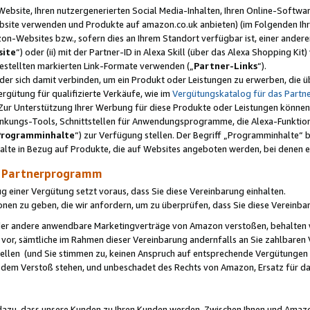
ebsite, Ihren nutzergenerierten Social Media-Inhalten, Ihren Online-Softwar
ebsite verwenden und Produkte auf amazon.co.uk anbieten) (im Folgenden Ihr
-Websites bzw., sofern dies an Ihrem Standort verfügbar ist, einer ander
ite
“) oder (ii) mit der Partner-ID in Alexa Skill (über das Alexa Shopping Ki
estellten markierten Link-Formate verwenden („
Partner-Links
“).
oder sich damit verbinden, um ein Produkt oder Leistungen zu erwerben, di
gütung für qualifizierte Verkäufe, wie im
Vergütungskatalog für das Part
Zur Unterstützung Ihrer Werbung für diese Produkte oder Leistungen können w
linkungs-Tools, Schnittstellen für Anwendungsprogramme, die Alexa-Funktion
Programminhalte
“) zur Verfügung stellen. Der Begriff „Programminhalte“ be
halte in Bezug auf Produkte, die auf Websites angeboten werden, bei denen 
as Partnerprogramm
einer Vergütung setzt voraus, dass Sie diese Vereinbarung einhalten.
ionen zu geben, die wir anfordern, um zu überprüfen, dass Sie diese Vereinba
oder andere anwendbare Marketingverträge von Amazon verstoßen, behalten w
 vor, sämtliche im Rahmen dieser Vereinbarung andernfalls an Sie zahlbare
tellen (und Sie stimmen zu, keinen Anspruch auf entsprechende Vergütungen
 dem Verstoß stehen, und unbeschadet des Rechts von Amazon, Ersatz für 
azu, dass unsere Kunden zu Ihren Kunden werden. Zwischen Ihnen und Amaz