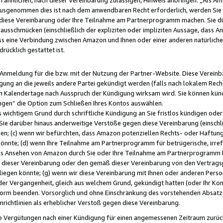
usgenommen dies ist nach dem anwendbaren Recht erforderlich, werden Sie 
f diese Vereinbarung oder Ihre Teilnahme am Partnerprogramm machen. Sie d
usschmücken (einschließlich der expliziten oder impliziten Aussage, dass A
 eine Verbindung zwischen Amazon und Ihnen oder einer anderen natürlichen 
rücklich gestattet ist.
r Anmeldung für die bzw. mit der Nutzung der Partner-Website. Diese Vereinb
gung an die jeweils andere Partei gekündigt werden (falls nach lokalem Rech
n Kalendertage nach Ausspruch der Kündigung wirksam wird. Sie können kündi
ngen“ die Option zum Schließen Ihres Kontos auswählen.
 wichtigem Grund durch schriftliche Kündigung an Sie fristlos kündigen oder I
 Sie darüber hinaus anderweitige Verstöße gegen diese Vereinbarung (einschli
ben; (c) wenn wir befürchten, dass Amazon potenziellen Rechts- oder Haftu
nnte; (d) wenn Ihre Teilnahme am Partnerprogramm für betrügerische, irref
das Ansehen von Amazon durch Sie oder Ihre Teilnahme am Partnerprogramm b
ieser Vereinbarung oder den gemäß dieser Vereinbarung von den Vertragspa
liegen könnte; (g) wenn wir diese Vereinbarung mit Ihnen oder anderen Perso
 der Vergangenheit, gleich aus welchem Grund, gekündigt hatten (oder Ihr Ko
rm beenden. Vorsorglich und ohne Einschränkung des vorstehenden Absatzes
richtlinien als erheblicher Verstoß gegen diese Vereinbarung.
e Vergütungen nach einer Kündigung für einen angemessenen Zeitraum zurückb