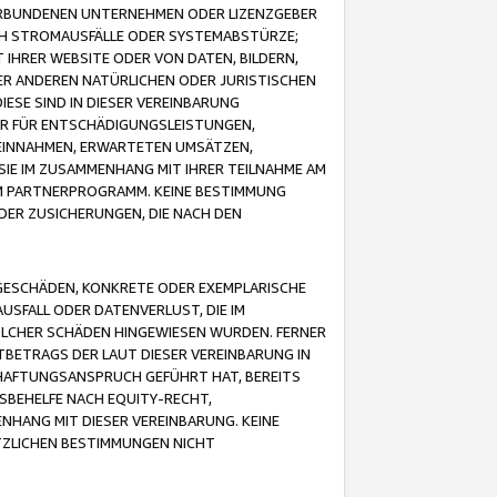
VERBUNDENEN UNTERNEHMEN ODER LIZENZGEBER
ICH STROMAUSFÄLLE ODER SYSTEMABSTÜRZE;
IHRER WEBSITE ODER VON DATEN, BILDERN,
ER ANDEREN NATÜRLICHEN ODER JURISTISCHEN
ESE SIND IN DIESER VEREINBARUNG
R FÜR ENTSCHÄDIGUNGSLEISTUNGEN,
EINNAHMEN, ERWARTETEN UMSÄTZEN,
SIE IM ZUSAMMENHANG MIT IHRER TEILNAHME AM
M PARTNERPROGRAMM. KEINE BESTIMMUNG
DER ZUSICHERUNGEN, DIE NACH DEN
GESCHÄDEN, KONKRETE ODER EXEMPLARISCHE
SFALL ODER DATENVERLUST, DIE IM
OLCHER SCHÄDEN HINGEWIESEN WURDEN. FERNER
BETRAGS DER LAUT DIESER VEREINBARUNG IN
HAFTUNGSANSPRUCH GEFÜHRT HAT, BEREITS
SBEHELFE NACH EQUITY-RECHT,
NHANG MIT DIESER VEREINBARUNG. KEINE
TZLICHEN BESTIMMUNGEN NICHT