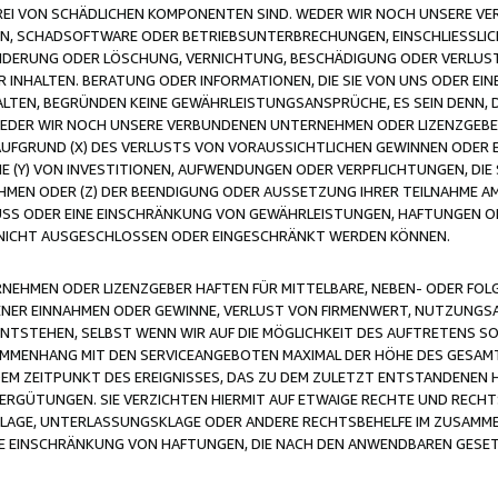
FREI VON SCHÄDLICHEN KOMPONENTEN SIND. WEDER WIR NOCH UNSERE 
VIREN, SCHADSOFTWARE ODER BETRIEBSUNTERBRECHUNGEN, EINSCHLIESSL
ÄNDERUNG ODER LÖSCHUNG, VERNICHTUNG, BESCHÄDIGUNG ODER VERLUST 
INHALTEN. BERATUNG ODER INFORMATIONEN, DIE SIE VON UNS ODER EIN
LTEN, BEGRÜNDEN KEINE GEWÄHRLEISTUNGSANSPRÜCHE, ES SEIN DENN, DI
WEDER WIR NOCH UNSERE VERBUNDENEN UNTERNEHMEN ODER LIZENZGEBE
FGRUND (X) DES VERLUSTS VON VORAUSSICHTLICHEN GEWINNEN ODER 
 (Y) VON INVESTITIONEN, AUFWENDUNGEN ODER VERPFLICHTUNGEN, DIE 
EN ODER (Z) DER BEENDIGUNG ODER AUSSETZUNG IHRER TEILNAHME A
LUSS ODER EINE EINSCHRÄNKUNG VON GEWÄHRLEISTUNGEN, HAFTUNGEN O
NICHT AUSGESCHLOSSEN ODER EINGESCHRÄNKT WERDEN KÖNNEN.
EHMEN ODER LIZENZGEBER HAFTEN FÜR MITTELBARE, NEBEN- ODER FOL
R EINNAHMEN ODER GEWINNE, VERLUST VON FIRMENWERT, NUTZUNGSAU
TSTEHEN, SELBST WENN WIR AUF DIE MÖGLICHKEIT DES AUFTRETENS S
MENHANG MIT DEN SERVICEANGEBOTEN MAXIMAL DER HÖHE DES GESAMT
M ZEITPUNKT DES EREIGNISSES, DAS ZU DEM ZULETZT ENTSTANDENEN 
ERGÜTUNGEN. SIE VERZICHTEN HIERMIT AUF ETWAIGE RECHTE UND RECHT
KLAGE, UNTERLASSUNGSKLAGE ODER ANDERE RECHTSBEHELFE IM ZUSAMME
NE EINSCHRÄNKUNG VON HAFTUNGEN, DIE NACH DEN ANWENDBAREN GESE