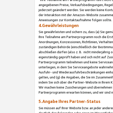
angegebenen Preise, Verkaufsbedingungen, Regeln
jederzeit geändert werden. Sie werden keine Konta
der Interaktion mit der Amazon-Website zusamme
Anweisungen zur Kontaktaufnahme folgen sollte.
4.Gewährleistungen
Sie gewährleisten und sichern zu, dass (a) Sie g
Ihre Teilnahme am Partnerprogramm noch die Erst
Anordnungen, Konzessionen, Richtlinien, Verhalten
zuständigen Behörde (einschließlich der Bestimmu
abschließen dürfen (also z. B. nicht minderjährig
eigenständig geprüft haben und sich nicht auf Zusi
Partnerprogramm teilnehmen und keine Servicean
unterliegen, in dem Sie Serviceangebote wahrneh
Ausfuhr- und Wiederausfuhrbeschränkungen einhal
gelten, und (g) die Angaben, die Sie im Zusammen
indem Sie sich über die Partner-Website in Ihrem
Wir machen keine Zusicherungen und übernehmen 
Partnerprogramm erwarten können, und wir sind n
5.Angabe Ihres Partner-Status
Sie müssen auf Ihrer Website bzw. an jeder ander
deutlich den folgenden oder einen im Wesentlichen