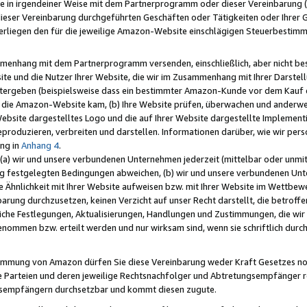
e in irgendeiner Weise mit dem Partnerprogramm oder dieser Vereinbarung (ei
ieser Vereinbarung durchgeführten Geschäften oder Tätigkeiten oder Ihrer 
liegen den für die jeweilige Amazon-Website einschlägigen Steuerbestim
mmenhang mit dem Partnerprogramm versenden, einschließlich, aber nicht be
site und die Nutzer Ihrer Website, die wir im Zusammenhang mit Ihrer Darst
itergeben (beispielsweise dass ein bestimmter Amazon-Kunde vor dem Kauf
uf die Amazon-Website kam, (b) Ihre Website prüfen, überwachen und anderwei
r Website dargestelltes Logo und die auf Ihrer Website dargestellte Impleme
reproduzieren, verbreiten und darstellen. Informationen darüber, wie wir per
ng in
Anhang 4
.
 (a) wir und unsere verbundenen Unternehmen jederzeit (mittelbar oder unmit
ng festgelegten Bedingungen abweichen, (b) wir und unsere verbundenen Unte
 Ähnlichkeit mit Ihrer Website aufweisen bzw. mit Ihrer Website im Wettbewer
barung durchzusetzen, keinen Verzicht auf unser Recht darstellt, die betrof
liche Festlegungen, Aktualisierungen, Handlungen und Zustimmungen, die wi
enommen bzw. erteilt werden und nur wirksam sind, wenn sie schriftlich dur
stimmung von Amazon dürfen Sie diese Vereinbarung weder Kraft Gesetzes no
die Parteien und deren jeweilige Rechtsnachfolger und Abtretungsempfänger 
ngsempfängern durchsetzbar und kommt diesen zugute.