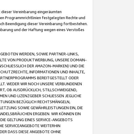
it dieser Vereinbarung eingeräumten
 den Programmrichtlinien festgelegten Rechte und
 nach Beendigung dieser Vereinbarung fortbestehen.
einbarung und der Haftung wegen eines Verstoßes
GEBOTEN WERDEN, SOWIE PARTNER-LINKS,
ALTE VON PRODUKTWERBUNG, UNSERE DOMAIN-
SCHLIESSLICH DER AMAZON-MARKEN) UND DIE
SCHUTZRECHTE, INFORMATIONEN UND INHALTE,
PARTNERPROGRAMMS BEREITGESTELLT ODER
ELLT. WEDER WIR NOCH UNSERE VERBUNDENEN
T, OB AUSDRÜCKLICH, STILLSCHWEIGEND,
MEN UND LIZENZGEBER SCHLIESSEN JEGLICHE
ISTUNGEN BEZÜGLICH RECHTSMÄNGELN,
LETZUNG SOWIE GEWÄHRLEISTUNGEN EIN, DIE
ANDELSBRÄUCHEN ERGEBEN. WIR KÖNNEN EIN
 DIE GELTUNG EINES SERVICE-ANGEBOTS
IE SERVICEANGEBOTE WEITERHIN
ODER DASS DIESE ANGEBOTE OHNE