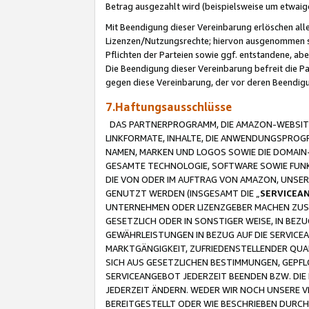
Betrag ausgezahlt wird (beispielsweise um etwai
Mit Beendigung dieser Vereinbarung erlöschen alle
Lizenzen/Nutzungsrechte; hiervon ausgenommen sind
Pflichten der Parteien sowie ggf. entstandene, ab
Die Beendigung dieser Vereinbarung befreit die P
gegen diese Vereinbarung, der vor deren Beendi
7.Haftungsausschlüsse
DAS PARTNERPROGRAMM, DIE AMAZON-WEBSITE,
LINKFORMATE, INHALTE, DIE ANWENDUNGSPRO
NAMEN, MARKEN UND LOGOS SOWIE DIE DOMAIN
GESAMTE TECHNOLOGIE, SOFTWARE SOWIE FUNKT
DIE VON ODER IM AUFTRAG VON AMAZON, UNS
GENUTZT WERDEN (INSGESAMT DIE „
SERVICEA
UNTERNEHMEN ODER LIZENZGEBER MACHEN ZUSI
GESETZLICH ODER IN SONSTIGER WEISE, IN BE
GEWÄHRLEISTUNGEN IN BEZUG AUF DIE SERVICE
MARKTGÄNGIGKEIT, ZUFRIEDENSTELLENDER QUA
SICH AUS GESETZLICHEN BESTIMMUNGEN, GEPFL
SERVICEANGEBOT JEDERZEIT BEENDEN BZW. DIE
JEDERZEIT ÄNDERN. WEDER WIR NOCH UNSERE 
BEREITGESTELLT ODER WIE BESCHRIEBEN DURC