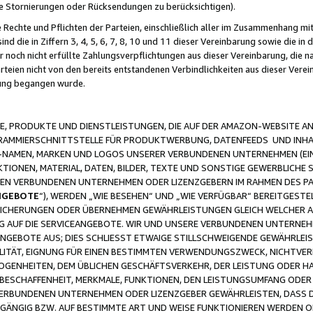
ge Stornierungen oder Rücksendungen zu berücksichtigen).
 Rechte und Pflichten der Parteien, einschließlich aller im Zusammenhang m
 die in Ziffern 3, 4, 5, 6, 7, 8, 10 und 11 dieser Vereinbarung sowie die in
er noch nicht erfüllte Zahlungsverpflichtungen aus dieser Vereinbarung, die
arteien nicht von den bereits entstandenen Verbindlichkeiten aus dieser Ver
gung begangen wurde.
 PRODUKTE UND DIENSTLEISTUNGEN, DIE AUF DER AMAZON-WEBSITE AN
GRAMMIERSCHNITTSTELLE FÜR PRODUKTWERBUNG, DATENFEEDS UND INH
-NAMEN, MARKEN UND LOGOS UNSERER VERBUNDENEN UNTERNEHMEN (EIN
IONEN, MATERIAL, DATEN, BILDER, TEXTE UND SONSTIGE GEWERBLICHE 
EREN VERBUNDENEN UNTERNEHMEN ODER LIZENZGEBERN IM RAHMEN DES 
NGEBOTE
“), WERDEN „WIE BESEHEN“ UND „WIE VERFÜGBAR“ BEREITGEST
CHERUNGEN ODER ÜBERNEHMEN GEWÄHRLEISTUNGEN GLEICH WELCHER AR
ZUG AUF DIE SERVICEANGEBOTE. WIR UND UNSERE VERBUNDENEN UNTERNEH
ANGEBOTE AUS; DIES SCHLIESST ETWAIGE STILLSCHWEIGENDE GEWÄHRLE
LITÄT, EIGNUNG FÜR EINEN BESTIMMTEN VERWENDUNGSZWECK, NICHTVER
OGENHEITEN, DEM ÜBLICHEN GESCHÄFTSVERKEHR, DER LEISTUNG ODER H
 BESCHAFFENHEIT, MERKMALE, FUNKTIONEN, DEN LEISTUNGSUMFANG ODER
VERBUNDENEN UNTERNEHMEN ODER LIZENZGEBER GEWÄHRLEISTEN, DASS D
HGÄNGIG BZW. AUF BESTIMMTE ART UND WEISE FUNKTIONIEREN WERDEN 