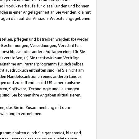
und Produktverkäufe für diese Kunden und können
nden in einer Angelegenheit an Sie wenden, die mit
e-Fragen den auf der Amazon-Website angegebenen
stellen, pflegen und betreiben werden; (b) weder
e Bestimmungen, Verordnungen, Vorschriften,
-beschlüsse oder andere Auflagen einer für Sie
 verstoßen; (c) Sie rechtswirksam Verträge
r Teilnahme am Partnerprogramm für sich selbst
t ausdrücklich enthalten sind; (e) Sie nicht am
den Handelssanktionen eines anderen Landes
gen und zutreffende nicht US-amerikanische
ren, Software, Technologie und Leistungen
sind. Sie können Ihre Angaben aktualisieren,
men, das Sie im Zusammenhang mit dem
 Erwartungen vornehmen.
ogramminhalten durch Sie genehmigt, klar und
zon-Partner verdiene ich an qualifizierten