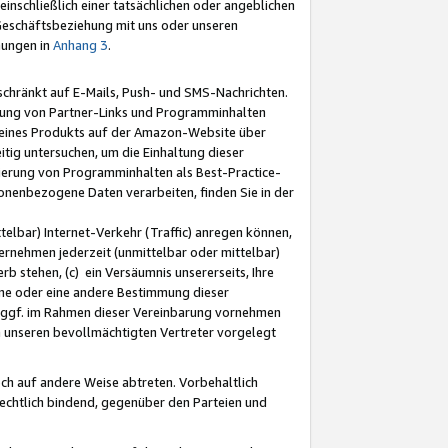
nschließlich einer tatsächlichen oder angeblichen
Geschäftsbeziehung mit uns oder unseren
mungen in
Anhang 3
.
schränkt auf E-Mails, Push- und SMS-Nachrichten.
ellung von Partner-Links und Programminhalten
 eines Produkts auf der Amazon-Website über
tig untersuchen, um die Einhaltung dieser
ntierung von Programminhalten als Best-Practice-
sonenbezogene Daten verarbeiten, finden Sie in der
telbar) Internet-Verkehr (Traffic) anregen können,
rnehmen jederzeit (unmittelbar oder mittelbar)
b stehen, (c) ein Versäumnis unsererseits, Ihre
fene oder eine andere Bestimmung dieser
r ggf. im Rahmen dieser Vereinbarung vornehmen
ch unseren bevollmächtigten Vertreter vorgelegt
ch auf andere Weise abtreten. Vorbehaltlich
rechtlich bindend, gegenüber den Parteien und