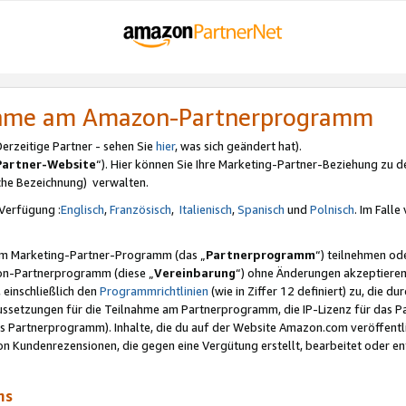
nahme am Amazon-Partnerprogramm
rzeitige Partner - sehen Sie
hier
, was sich geändert hat).
Partner-Website
“). Hier können Sie Ihre Marketing-Partner-Beziehung zu d
iche Bezeichnung) verwalten.
Verfügung :
Englisch
,
Französisch
,
Italienisch
,
Spanisch
und
Polnisch
. Im Fall
erem Marketing-Partner-Programm (das „
Partnerprogramm
“) teilnehmen od
on-Partnerprogramm (diese „
Vereinbarung
“) ohne Änderungen akzeptieren
 einschließlich den
Programmrichtlinien
(wie in Ziffer 12 definiert) zu, die 
raussetzungen für die Teilnahme am Partnerprogramm, die IP-Lizenz für das
s Partnerprogramm). Inhalte, die du auf der Website Amazon.com veröffentl
n Kundenrezensionen, die gegen eine Vergütung erstellt, bearbeitet oder ent
mms