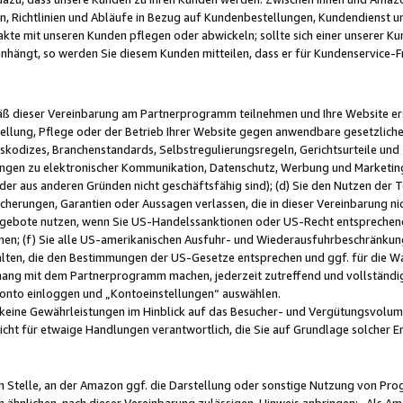
, Richtlinien und Abläufe in Bezug auf Kundenbestellungen, Kundendienst 
kte mit unseren Kunden pflegen oder abwickeln; sollte sich einer unserer Ku
nhängt, so werden Sie diesem Kunden mitteilen, dass er für Kundenservic
emäß dieser Vereinbarung am Partnerprogramm teilnehmen und Ihre Website er
ellung, Pflege oder der Betrieb Ihrer Website gegen anwendbare gesetzlich
skodizes, Branchenstandards, Selbstregulierungsregeln, Gerichtsurteile und 
ngen zu elektronischer Kommunikation, Datenschutz, Werbung und Marketing)
 oder aus anderen Gründen nicht geschäftsfähig sind); (d) Sie den Nutzen de
cherungen, Garantien oder Aussagen verlassen, die in dieser Vereinbarung nich
gebote nutzen, wenn Sie US-Handelssanktionen oder US-Recht entsprechen
men; (f) Sie alle US-amerikanischen Ausfuhr- und Wiederausfuhrbeschränkun
ten, die den Bestimmungen der US-Gesetze entsprechen und ggf. für die Wa
hang mit dem Partnerprogramm machen, jederzeit zutreffend und vollständig 
 Konto einloggen und „Kontoeinstellungen“ auswählen.
keine Gewährleistungen im Hinblick auf das Besucher- und Vergütungsvolu
icht für etwaige Handlungen verantwortlich, die Sie auf Grundlage solcher
en Stelle, an der Amazon ggf. die Darstellung oder sonstige Nutzung von Pr
 ähnlichen, nach dieser Vereinbarung zulässigen, Hinweis anbringen: „Als Ama