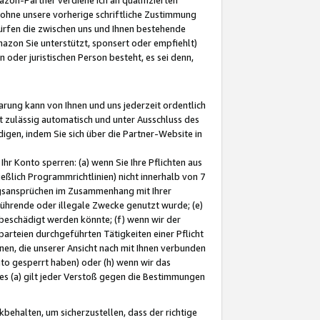
ohne unsere vorherige schriftliche Zustimmung
ürfen die zwischen uns und Ihnen bestehende
mazon Sie unterstützt, sponsert oder empfiehlt)
oder juristischen Person besteht, es sei denn,
arung kann von Ihnen und uns jederzeit ordentlich
t zulässig automatisch und unter Ausschluss des
gen, indem Sie sich über die Partner-Website in
hr Konto sperren: (a) wenn Sie Ihre Pflichten aus
eßlich Programmrichtlinien) nicht innerhalb von 7
ngsansprüchen im Zusammenhang mit Ihrer
ührende oder illegale Zwecke genutzt wurde; (e)
eschädigt werden könnte; (f) wenn wir der
rteien durchgeführten Tätigkeiten einer Pflicht
nen, die unserer Ansicht nach mit Ihnen verbunden
nto gesperrt haben) oder (h) wenn wir das
 (a) gilt jeder Verstoß gegen die Bestimmungen
ehalten, um sicherzustellen, dass der richtige