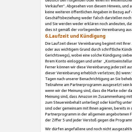
Verkäufen“. Abgesehen von diesem Hinweis, und a
keine weiteren öffentlichen Angaben in Bezug au
Geschäftsbeziehung weder falsch darstellen noch a
und Sie werden weder erklären noch andeuten, dass
dies ist gemäß der vorliegenden Vereinbarung ausd
6.Laufzeit und Kündigung
Die Laufzeit dieser Vereinbarung beginnt mit Ihre
oder aus wichtigem Grund durch schriftliche Kündi
Gerichtswegs), wobei eine solche Kündigung siebe
Ihrem Konto einloggen und unter „Kontoeinstellu
Ferner können wir diese Vereinbarung jederzeit aus
dieser Vereinbarung erheblich verletzen; (b) wenn
Tagen nach unserer Benachrichtigung an Sie behe
Teilnahme am Partnerprogramm ausgesetzt sein kö
wenn wir der Meinung sind, dass die Marke oder 
Meinung sind, dass Amazon im Zusammenhang mit d
zum Steuereinbehalt unterliegt oder künftig unter
sind oder gemeinsam mit Ihnen agieren, bereits in
Partnerprogramm in der allgemein angebotenen Fo
der Ziffer 5 und jeder Verstoß gegen die Programm
Wir dürfen angefallene und noch nicht ausgezahlt