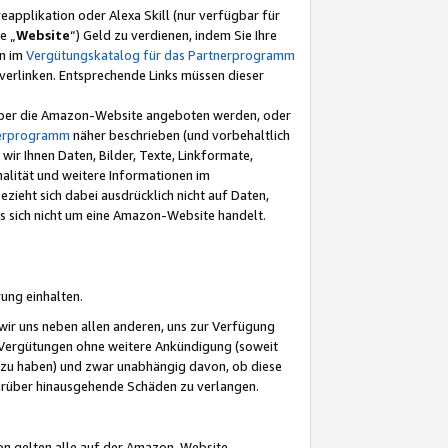
eapplikation oder Alexa Skill (nur verfügbar für
e „
Website
“) Geld zu verdienen, indem Sie Ihre
en im
Vergütungskatalog für das Partnerprogramm
t) verlinken. Entsprechende Links müssen dieser
e über die Amazon-Website angeboten werden, oder
nerprogramm
näher beschrieben (und vorbehaltlich
ir Ihnen Daten, Bilder, Texte, Linkformate,
alität und weitere Informationen im
zieht sich dabei ausdrücklich nicht auf Daten,
es sich nicht um eine Amazon-Website handelt.
rung einhalten.
ir uns neben allen anderen, uns zur Verfügung
n Vergütungen ohne weitere Ankündigung (soweit
 zu haben) und zwar unabhängig davon, ob diese
darüber hinausgehende Schäden zu verlangen.
on gelten alle auf der Amazon-Website