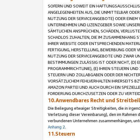
SOFERN UND SOWEIT EIN HAFTUNGSAUSSCHLUSS
ANGELEGENHEITEN AUS, DIE UNMITTELBAR ODER 
NUTZUNG DER SERVICEANGEBOTE) ODER EINEM V
UNTERNEHMEN UND LIZENZGEBER SOWIE UNSERE 
SÄMTLICHEN ANSPRÜCHEN, SCHÄDEN, VERLUSTE
SCHADLOS ZUHALTEN, DIE IM ZUSAMMENHANG STE
IHRER WEBSITE ODER ENTSPRECHENDEN MATERIA
FERTIGUNG, HERSTELLUNG, BEWERBUNG ODER VE
NUTZUNG DER SERVICEANGEBOTE UND ZWAR UN
BESTIMMUNGEN ZULÄSSIG IST ODER NICHT, (D) 
PROGRAMMRICHTLINIE), (E) IHREN STEUERN UN
STEUERN UND ZOLLABGABEN ODER DER NICHTER
VORSÄTZLICHEM FEHLVERHALTEN IHRERSEITS BZ
AMAZON PARTEI UND AUCH DURCH EIN SPEZIELL
FORDERUNG DURCHZUSETZEN ODER ZU VERTEIDI
10.Anwendbares Recht und Streitbe
Die Beilegung etwaiger Streitigkeiten, die in irg
Verletzung dieser Vereinbarung), den im Rahmen d
verbundenen Unternehmen zusammenhängen, unterl
Anhang 2
.
11.Steuern