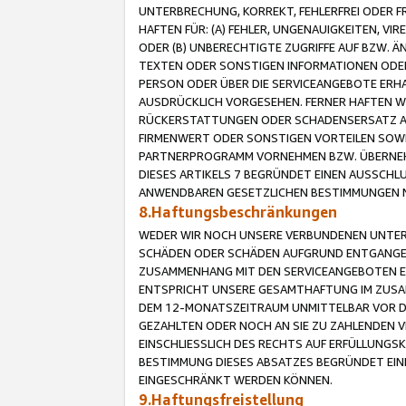
UNTERBRECHUNG, KORREKT, FEHLERFREI ODER 
HAFTEN FÜR: (A) FEHLER, UNGENAUIGKEITEN, 
ODER (B) UNBERECHTIGTE ZUGRIFFE AUF BZW. 
TEXTEN ODER SONSTIGEN INFORMATIONEN ODER 
PERSON ODER ÜBER DIE SERVICEANGEBOTE ERHA
AUSDRÜCKLICH VORGESEHEN. FERNER HAFTEN 
RÜCKERSTATTUNGEN ODER SCHADENSERSATZ AU
FIRMENWERT ODER SONSTIGEN VORTEILEN SOWIE
PARTNERPROGRAMM VORNEHMEN BZW. ÜBERNEHM
DIESES ARTIKELS 7 BEGRÜNDET EINEN AUSSCH
ANWENDBAREN GESETZLICHEN BESTIMMUNGEN 
8.Haftungsbeschränkungen
WEDER WIR NOCH UNSERE VERBUNDENEN UNTERN
SCHÄDEN ODER SCHÄDEN AUFGRUND ENTGANGENE
ZUSAMMENHANG MIT DEN SERVICEANGEBOTEN EN
ENTSPRICHT UNSERE GESAMTHAFTUNG IM ZUSAM
DEM 12-MONATSZEITRAUM UNMITTELBAR VOR DE
GEZAHLTEN ODER NOCH AN SIE ZU ZAHLENDEN V
EINSCHLIESSLICH DES RECHTS AUF ERFÜLLUNGS
BESTIMMUNG DIESES ABSATZES BEGRÜNDET EI
EINGESCHRÄNKT WERDEN KÖNNEN.
9.Haftungsfreistellung