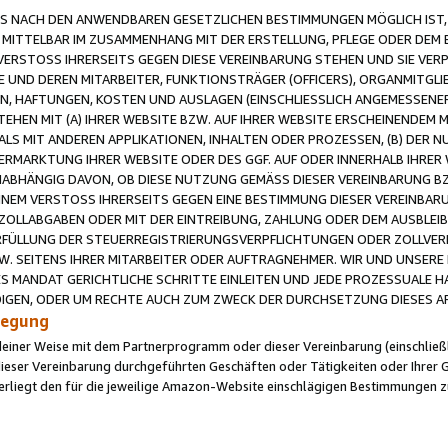
 NACH DEN ANWENDBAREN GESETZLICHEN BESTIMMUNGEN MÖGLICH IST, S
MITTELBAR IM ZUSAMMENHANG MIT DER ERSTELLUNG, PFLEGE ODER DEM BE
ERSTOSS IHRERSEITS GEGEN DIESE VEREINBARUNG STEHEN UND SIE VERP
UND DEREN MITARBEITER, FUNKTIONSTRÄGER (OFFICERS), ORGANMITGLI
N, HAFTUNGEN, KOSTEN UND AUSLAGEN (EINSCHLIESSLICH ANGEMESSENE
HEN MIT (A) IHRER WEBSITE BZW. AUF IHRER WEBSITE ERSCHEINENDEM M
LS MIT ANDEREN APPLIKATIONEN, INHALTEN ODER PROZESSEN, (B) DER 
RMARKTUNG IHRER WEBSITE ODER DES GGF. AUF ODER INNERHALB IHRER W
ABHÄNGIG DAVON, OB DIESE NUTZUNG GEMÄSS DIESER VEREINBARUNG B
EINEM VERSTOSS IHRERSEITS GEGEN EINE BESTIMMUNG DIESER VEREINBARU
D ZOLLABGABEN ODER MIT DER EINTREIBUNG, ZAHLUNG ODER DEM AUSBLEI
FÜLLUNG DER STEUERREGISTRIERUNGSVERPFLICHTUNGEN ODER ZOLLVERPF
W. SEITENS IHRER MITARBEITER ODER AUFTRAGNEHMER. WIR UND UNSERE
ES MANDAT GERICHTLICHE SCHRITTE EINLEITEN UND JEDE PROZESSUALE 
GEN, ODER UM RECHTE AUCH ZUM ZWECK DER DURCHSETZUNG DIESES AR
ilegung
endeiner Weise mit dem Partnerprogramm oder dieser Vereinbarung (einschließl
ieser Vereinbarung durchgeführten Geschäften oder Tätigkeiten oder Ihrer 
iegt den für die jeweilige Amazon-Website einschlägigen Bestimmungen z