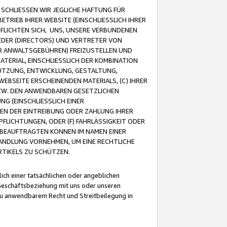
CHLIESSEN WIR JEGLICHE HAFTUNG FÜR
TRIEB IHRER WEBSITE (EINSCHLIESSLICH IHRER
FLICHTEN SICH, UNS, UNSERE VERBUNDENEN
EDER (DIRECTORS) UND VERTRETER VON
R ANWALTSGEBÜHREN) FREIZUSTELLEN UND
ATERIAL, EINSCHLIESSLICH DER KOMBINATION
NUTZUNG, ENTWICKLUNG, GESTALTUNG,
EBSEITE ERSCHEINENDEN MATERIALS, (C) IHRER
ZW. DEN ANWENDBAREN GESETZLICHEN
NG (EINSCHLIESSLICH EINER
BEN DER EINTREIBUNG ODER ZAHLUNG IHRER
LICHTUNGEN, ODER (F) FAHRLÄSSIGKEIT ODER
 BEAUFTRAGTEN KÖNNEN IM NAMEN EINER
HANDLUNG VORNEHMEN, UM EINE RECHTLICHE
TIKELS ZU SCHÜTZEN.
ich einer tatsächlichen oder angeblichen
Geschäftsbeziehung mit uns oder unseren
u anwendbarem Recht und Streitbeilegung in