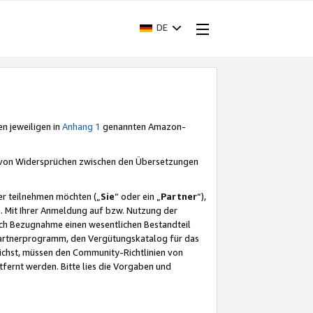
DE
en jeweiligen in
Anhang 1
genannten Amazon-
e von Widersprüchen zwischen den Übersetzungen
er teilnehmen möchten („
Sie
“ oder ein „
Partner
“),
. Mit Ihrer Anmeldung auf bzw. Nutzung der
durch Bezugnahme einen wesentlichen Bestandteil
 Partnerprogramm, den Vergütungskatalog für das
ichst, müssen den Community-Richtlinien von
fernt werden. Bitte lies die Vorgaben und