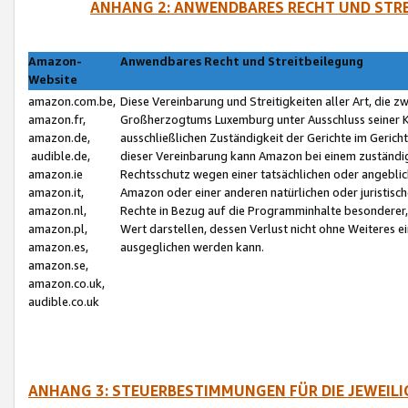
ANHANG 2: ANWENDBARES RECHT UND STRE
Amazon-
Anwendbares Recht und Streitbeilegung
Website
amazon.com.be,
Diese Vereinbarung und Streitigkeiten aller Art, die 
amazon.fr,
Großherzogtums Luxemburg unter Ausschluss seiner Kol
amazon.de,
ausschließlichen Zuständigkeit der Gerichte im Geri
audible.de,
dieser Vereinbarung kann Amazon bei einem zuständig
amazon.ie
Rechtsschutz wegen einer tatsächlichen oder angebli
amazon.it,
Amazon oder einer anderen natürlichen oder juristisc
amazon.nl,
Rechte in Bezug auf die Programminhalte besonderer,
amazon.pl,
Wert darstellen, dessen Verlust nicht ohne Weiteres e
amazon.es,
ausgeglichen werden kann.
amazon.se,
amazon.co.uk,
audible.co.uk
ANHANG 3: STEUERBESTIMMUNGEN FÜR DIE JEWEIL