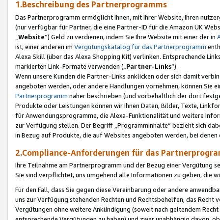
1.Beschreibung des Partnerprogramms
Das Partnerprogramm ermöglicht Ihnen, mit Ihrer Website, Ihren nutzer
(nur verfügbar für Partner, die eine Partner-ID für die Amazon UK We
„
Website
“) Geld zu verdienen, indem Sie Ihre Website mit einer der in
ist, einer anderen im
Vergütungskatalog für das Partnerprogramm
enth
Alexa Skill (über das Alexa Shopping Kit) verlinken. Entsprechende Lin
markierten Link-Formate verwenden („
Partner-Links
“).
Wenn unsere Kunden die Partner-Links anklicken oder sich damit verbi
angeboten werden, oder andere Handlungen vornehmen, können Sie eine
Partnerprogramm
näher beschrieben (und vorbehaltlich der dort festg
Produkte oder Leistungen können wir Ihnen Daten, Bilder, Texte, Linkfo
für Anwendungsprogramme, die Alexa-Funktionalität und weitere Inf
zur Verfügung stellen. Der Begriff „Programminhalte“ bezieht sich dabe
in Bezug auf Produkte, die auf Websites angeboten werden, bei denen 
2.Compliance-Anforderungen für das Partnerprog
Ihre Teilnahme am Partnerprogramm und der Bezug einer Vergütung setz
Sie sind verpflichtet, uns umgehend alle Informationen zu geben, die w
Für den Fall, dass Sie gegen diese Vereinbarung oder andere anwendba
uns zur Verfügung stehenden Rechten und Rechtsbehelfen, das Recht vo
Vergütungen ohne weitere Ankündigung (soweit nach geltendem Recht z
entsprechende Vergütungen zu haben) und zwar unabhängig davon, ob 