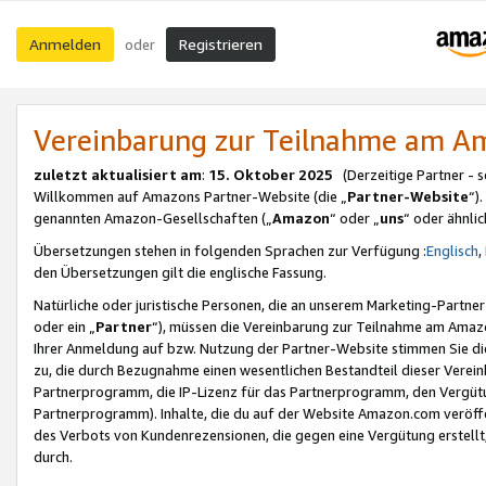
Anmelden
Registrieren
oder
Vereinbarung zur Teilnahme am 
zuletzt aktualisiert am
:
15. Oktober 2025
(Derzeitige Partner - 
Willkommen auf Amazons Partner-Website (die „
Partner-Website
“)
genannten Amazon-Gesellschaften („
Amazon
“ oder „
uns
“ oder ähnli
Übersetzungen stehen in folgenden Sprachen zur Verfügung :
Englisch
,
den Übersetzungen gilt die englische Fassung.
Natürliche oder juristische Personen, die an unserem Marketing-Partn
oder ein „
Partner
“), müssen die Vereinbarung zur Teilnahme am Ama
Ihrer Anmeldung auf bzw. Nutzung der Partner-Website stimmen Sie die
zu, die durch Bezugnahme einen wesentlichen Bestandteil dieser Verei
Partnerprogramm, die IP-Lizenz für das Partnerprogramm, den Vergütu
Partnerprogramm). Inhalte, die du auf der Website Amazon.com veröffe
des Verbots von Kundenrezensionen, die gegen eine Vergütung erstellt, 
durch.