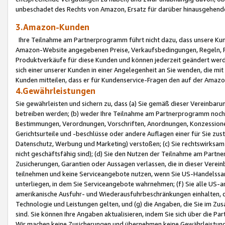
unbeschadet des Rechts von Amazon, Ersatz für darüber hinausgehen
3.Amazon-Kunden
Ihre Teilnahme am Partnerprogramm führt nicht dazu, dass unsere Kun
Amazon-Website angegebenen Preise, Verkaufsbedingungen, Regeln, Ri
Produktverkäufe für diese Kunden und können jederzeit geändert werde
sich einer unserer Kunden in einer Angelegenheit an Sie wenden, die 
Kunden mitteilen, dass er für Kundenservice-Fragen den auf der Ama
4.Gewährleistungen
Sie gewährleisten und sichern zu, dass (a) Sie gemäß dieser Vereinba
betreiben werden; (b) weder Ihre Teilnahme am Partnerprogramm noch d
Bestimmungen, Verordnungen, Vorschriften, Anordnungen, Konzessionen,
Gerichtsurteile und -beschlüsse oder andere Auflagen einer für Sie zu
Datenschutz, Werbung und Marketing) verstoßen; (c) Sie rechtswirksam 
nicht geschäftsfähig sind); (d) Sie den Nutzen der Teilnahme am Partne
Zusicherungen, Garantien oder Aussagen verlassen, die in dieser Verein
teilnehmen und keine Serviceangebote nutzen, wenn Sie US-Handelssa
unterliegen, in dem Sie Serviceangebote wahrnehmen; (f) Sie alle US
amerikanische Ausfuhr- und Wiederausfuhrbeschränkungen einhalten, 
Technologie und Leistungen gelten, und (g) die Angaben, die Sie im 
sind. Sie können Ihre Angaben aktualisieren, indem Sie sich über die 
Wir machen keine Zusicherungen und übernehmen keine Gewährleistun