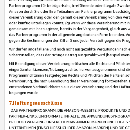
Partnerprogramm für betrügerische, irreführende oder illegale Zwecke
Amazon durch Sie oder Ihre Teilnahme am Partnerprogramm beschädig
dieser Vereinbarung oder den gemäß dieser Vereinbarung von den Vertr
oder künftig unterliegen könnte; (g) wenn wir diese Vereinbarung mit I
gemeinsam mit Ihnen agieren, bereits in der Vergangenheit, gleich aus
das Partnerprogramm in der allgemein angebotenen Form beenden. Vors
gegen die Bestimmungen der Ziffer 5 und jeder Verstoß gegen die Prog
Wir dürfen angefallene und noch nicht ausgezahlte Vergütungen nach 
sicherzustellen, dass der richtige Betrag ausgezahlt wird (beispielsw
Mit Beendigung dieser Vereinbarung erlöschen alle Rechte und Pflichte
eingeräumten Lizenzen/Nutzungsrechte; hiervon ausgenommen sind die in 
Programmrichtlinien festgelegten Rechte und Pflichten der Parteien sow
Vereinbarung, die nach Beendigung dieser Vereinbarung fortbestehen. D
entstandenen Verbindlichkeiten aus dieser Vereinbarung und der Haft
begangen wurde.
7.Haftungsausschlüsse
DAS PARTNERPROGRAMM, DIE AMAZON-WEBSITE, PRODUKTE UND DI
PARTNER-LINKS, LINKFORMATE, INHALTE, DIE ANWENDUNGSPROGR
PRODUKTWERBUNG, UNSERE DOMAIN-NAMEN, MARKEN UND LOGOS S
UNTERNEHMEN (EINSCHLIESSLICH DER AMAZON-MARKEN) UND DIE GE