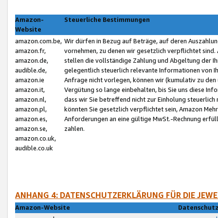
Amazon-
Steuerliche Bestimmungen
Website
amazon.com.be,
Wir dürfen in Bezug auf Beträge, auf deren Auszahlun
amazon.fr,
vornehmen, zu denen wir gesetzlich verpflichtet sind
amazon.de,
stellen die vollständige Zahlung und Abgeltung der 
audible.de,
gelegentlich steuerlich relevante Informationen von I
amazon.ie
Anfrage nicht vorlegen, können wir (kumulativ zu de
amazon.it,
Vergütung so lange einbehalten, bis Sie uns diese Inf
amazon.nl,
dass wir Sie betreffend nicht zur Einholung steuerlich 
amazon.pl,
könnten Sie gesetzlich verpflichtet sein, Amazon Meh
amazon.es,
Anforderungen an eine gültige MwSt.-Rechnung erfüllt
amazon.se,
zahlen.
amazon.co.uk,
audible.co.uk
ANHANG 4: DATENSCHUTZERKLÄRUNG FÜR DIE JEWE
Amazon-Website
Datenschutz