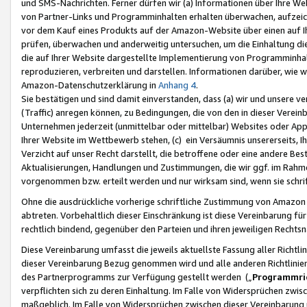
und SMS-Nachrichten. Ferner dürfen wir (a) Informationen über Ihre We
von Partner-Links und Programminhalten erhalten überwachen, aufzei
vor dem Kauf eines Produkts auf der Amazon-Website über einen auf Ih
prüfen, überwachen und anderweitig untersuchen, um die Einhaltung dies
die auf Ihrer Website dargestellte Implementierung von Programminhalt
reproduzieren, verbreiten und darstellen. Informationen darüber, wie w
Amazon-Datenschutzerklärung in
Anhang 4
.
Sie bestätigen und sind damit einverstanden, dass (a) wir und unsere 
(Traffic) anregen können, zu Bedingungen, die von den in dieser Vere
Unternehmen jederzeit (unmittelbar oder mittelbar) Websites oder Appl
Ihrer Website im Wettbewerb stehen, (c) ein Versäumnis unsererseits, I
Verzicht auf unser Recht darstellt, die betroffene oder eine andere B
Aktualisierungen, Handlungen und Zustimmungen, die wir ggf. im Rahme
vorgenommen bzw. erteilt werden und nur wirksam sind, wenn sie schri
Ohne die ausdrückliche vorherige schriftliche Zustimmung von Amazon
abtreten. Vorbehaltlich dieser Einschränkung ist diese Vereinbarung f
rechtlich bindend, gegenüber den Parteien und ihren jeweiligen Rech
Diese Vereinbarung umfasst die jeweils aktuellste Fassung aller Richtli
dieser Vereinbarung Bezug genommen wird und alle anderen Richtlinie
des Partnerprogramms zur Verfügung gestellt werden („
Programmric
verpflichten sich zu deren Einhaltung. Im Falle von Widersprüchen zwi
maßgeblich. Im Falle von Widersprüchen zwischen dieser Vereinbarun