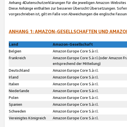
Anhang 4Datenschutzerklärungen für die jeweiligen Amazon-Websites
Diese Anhänge enthalten zur besseren Übersicht Übersetzungen. Sofe
vorgeschrieben ist, gilt im Falle von Abweichungen die englische Fass
ANHANG 1: AMAZON-GESELLSCHAFTEN UND AMAZO
Land
Amazon-Gesellschaft
Belgien
Amazon Europe Core S.à r.l.
Frankreich
Amazon Europe Core S.à r.l.(oder Amazon Fr
entsprechend der Mitteilung)
Deutschland
Amazon Europe Core S.à r.l.
Irland
Amazon Europe Core S.à r.l.
Italien
Amazon Europe Core S.à r.l.
Niederlande
Amazon Europe Core S.à r.l.
Polen
Amazon Europe Core S.à r.l.
Spanien
Amazon Europe Core S.à r.l.
Schweden
Amazon Europe Core S.à r.l.
Vereinigtes Königreich
Amazon Europe Core S.à r.l.