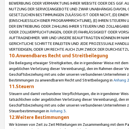
BEWERBUNG ODER VERMARKTUNG IHRER WEBSITE ODER DES GGF. AUF 
NUTZUNG DER SERVICEANGEBOTE UND ZWAR UNABHÄNGIG DAVON, O
GESETZLICHEN BESTIMMUNGEN ZULÄSSIG IST ODER NICHT, (D) EINE
(EINSCHLIESSLICH EINER PROGRAMMRICHTLINIE), (E) IHREN STEUER
DER EINTREIBUNG ODER ZAHLUNG IHRER STEUERN UND ZOLLABGAB
ODER ZOLLVERPFLICHTUNGEN, ODER (F) FAHRLÄSSIGKEIT ODER VORS
AUFTRAGNEHMER. WIR UND UNSERE BEAUFTRAGTEN KÖNNEN IM NAME
GERICHTLICHE SCHRITTE EINLEITEN UND JEDE PROZESSUALE HAND
VERTEIDIGEN, ODER UM RECHTE AUCH ZUM ZWECK DER DURCHSETZU
10.Anwendbares Recht und Streitbeilegung
Die Beilegung etwaiger Streitigkeiten, die in irgendeiner Weise mit de
angeblichen Verletzung dieser Vereinbarung), den im Rahmen dieser Ve
Geschäftsbeziehung mit uns oder unseren verbundenen Unternehmen zu
Bestimmungen zu anwendbarem Recht und Streitbeilegung in
Anhang 
11.Steuern
Steuern und damit verbundene Verpflichtungen, die in irgendeiner Wei
tatsächlichen oder angeblichen Verletzung dieser Vereinbarung), den 
Geschäftsbeziehung mit uns oder unseren verbundenen Unternehmen z
Steuerbestimmungen in
Anhang 3
.
12.Weitere Bestimmungen
Wir können von Zeit zu Zeit Mitteilungen im Zusammenhang mit dem Par