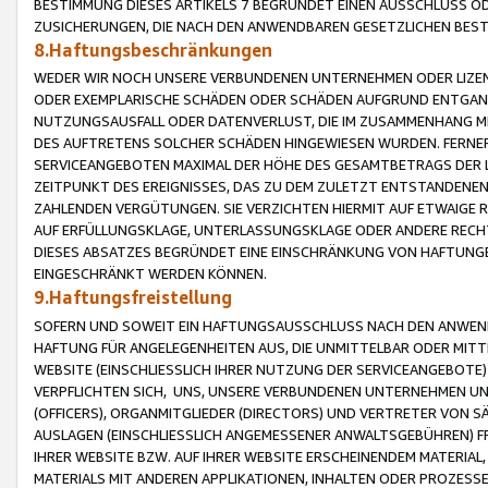
BESTIMMUNG DIESES ARTIKELS 7 BEGRÜNDET EINEN AUSSCHLUSS 
ZUSICHERUNGEN, DIE NACH DEN ANWENDBAREN GESETZLICHEN BE
8.Haftungsbeschränkungen
WEDER WIR NOCH UNSERE VERBUNDENEN UNTERNEHMEN ODER LIZEN
ODER EXEMPLARISCHE SCHÄDEN ODER SCHÄDEN AUFGRUND ENTGANG
NUTZUNGSAUSFALL ODER DATENVERLUST, DIE IM ZUSAMMENHANG MI
DES AUFTRETENS SOLCHER SCHÄDEN HINGEWIESEN WURDEN. FERN
SERVICEANGEBOTEN MAXIMAL DER HÖHE DES GESAMTBETRAGS DER 
ZEITPUNKT DES EREIGNISSES, DAS ZU DEM ZULETZT ENTSTANDENE
ZAHLENDEN VERGÜTUNGEN. SIE VERZICHTEN HIERMIT AUF ETWAIGE 
AUF ERFÜLLUNGSKLAGE, UNTERLASSUNGSKLAGE ODER ANDERE RECHT
DIESES ABSATZES BEGRÜNDET EINE EINSCHRÄNKUNG VON HAFTUNG
EINGESCHRÄNKT WERDEN KÖNNEN.
9.Haftungsfreistellung
SOFERN UND SOWEIT EIN HAFTUNGSAUSSCHLUSS NACH DEN ANWENDB
HAFTUNG FÜR ANGELEGENHEITEN AUS, DIE UNMITTELBAR ODER MITT
WEBSITE (EINSCHLIESSLICH IHRER NUTZUNG DER SERVICEANGEBOTE)
VERPFLICHTEN SICH, UNS, UNSERE VERBUNDENEN UNTERNEHMEN UN
(OFFICERS), ORGANMITGLIEDER (DIRECTORS) UND VERTRETER VON 
AUSLAGEN (EINSCHLIESSLICH ANGEMESSENER ANWALTSGEBÜHREN) FR
IHRER WEBSITE BZW. AUF IHRER WEBSITE ERSCHEINENDEM MATERIAL
MATERIALS MIT ANDEREN APPLIKATIONEN, INHALTEN ODER PROZESSE