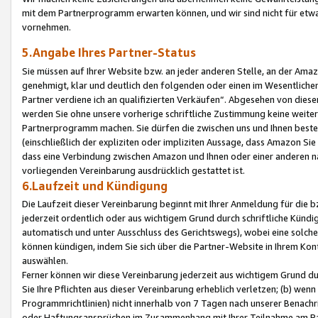
mit dem Partnerprogramm erwarten können, und wir sind nicht für etwa
vornehmen.
5.Angabe Ihres Partner-Status
Sie müssen auf Ihrer Website bzw. an jeder anderen Stelle, an der Am
genehmigt, klar und deutlich den folgenden oder einen im Wesentlichen
Partner verdiene ich an qualifizierten Verkäufen“. Abgesehen von die
werden Sie ohne unsere vorherige schriftliche Zustimmung keine weite
Partnerprogramm machen. Sie dürfen die zwischen uns und Ihnen best
(einschließlich der expliziten oder impliziten Aussage, dass Amazon Si
dass eine Verbindung zwischen Amazon und Ihnen oder einer anderen natü
vorliegenden Vereinbarung ausdrücklich gestattet ist.
6.Laufzeit und Kündigung
Die Laufzeit dieser Vereinbarung beginnt mit Ihrer Anmeldung für die 
jederzeit ordentlich oder aus wichtigem Grund durch schriftliche Kündi
automatisch und unter Ausschluss des Gerichtswegs), wobei eine solch
können kündigen, indem Sie sich über die Partner-Website in Ihrem Ko
auswählen.
Ferner können wir diese Vereinbarung jederzeit aus wichtigem Grund dur
Sie Ihre Pflichten aus dieser Vereinbarung erheblich verletzen; (b) wen
Programmrichtlinien) nicht innerhalb von 7 Tagen nach unserer Benachr
oder Haftungsansprüchen im Zusammenhang mit Ihrer Teilnahme am Pa