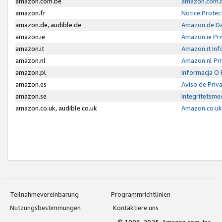
amazon.com.be
amazon.com.b
amazon.fr
Notice:Protec
amazon.de, audible.de
Amazon.de Da
amazon.ie
Amazon.ie Pri
amazon.it
Amazon.it Inf
amazon.nl
Amazon.nl Pri
amazon.pl
Informacja O
amazon.es
Aviso de Priv
amazon.se
Integritetsm
amazon.co.uk, audible.co.uk
Amazon.co.uk 
Teilnahmevereinbarung
Programmrichtlinien
Nutzungsbestimmungen
Kontaktiere uns