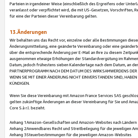
Parteien in irgendeiner Weise (einschließlich des Ergreifens oder Unt
veranlasst oder verpflichtet wird, die mit US-Gesetzen, Vorschriften,
für eine der Parteien dieser Vereinbarung gelten.
13.Änderungen
Wir behalten uns das Recht vor, einzelne oder alle Bestimmungen diese
Änderungsmitteilung, eine geänderte Vereinbarung oder eine geänderte 
über die entsprechende Änderung per E-Mail an Ihre zu diesem Zeitpun
ausgenommen etwaige Erhöhungen der Standardvergütung im Rahmen
Datum, jedoch frühestens sieben Kalendertage nach dem Datum, an de
PARTNERPROGRAMM NACH DEM DATUM DES WIRKSAMWERDENS DER Ä
WENN SIE MIT EINER ÄNDERUNG NICHT EINVERSTANDEN SIND, HABEN S
KÜNDIGEN.
Wenn Sie diese Vereinbarung mit Amazon France Services SAS geschlo
gelten zukünftige Änderungen an dieser Vereinbarung für Sie und Ama
Core S.à r.l. bezieht.
Anhang 1Amazon-Gesellschaften und Amazon-Websites nach Ländern
Anhang 2Anwendbares Recht und Streitbeilegung für die jeweiligen 
Anhang 3Steuerbestimmungen für die jeweiligen Amazon-Websites