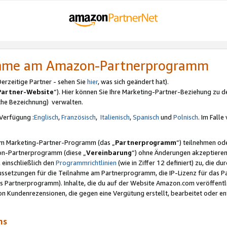
nahme am Amazon-Partnerprogramm
rzeitige Partner - sehen Sie
hier
, was sich geändert hat).
Partner-Website
“). Hier können Sie Ihre Marketing-Partner-Beziehung zu d
iche Bezeichnung) verwalten.
Verfügung :
Englisch
,
Französisch
,
Italienisch
,
Spanisch
und
Polnisch
. Im Fall
erem Marketing-Partner-Programm (das „
Partnerprogramm
“) teilnehmen od
on-Partnerprogramm (diese „
Vereinbarung
“) ohne Änderungen akzeptieren
 einschließlich den
Programmrichtlinien
(wie in Ziffer 12 definiert) zu, die 
raussetzungen für die Teilnahme am Partnerprogramm, die IP-Lizenz für das
s Partnerprogramm). Inhalte, die du auf der Website Amazon.com veröffentl
n Kundenrezensionen, die gegen eine Vergütung erstellt, bearbeitet oder ent
mms