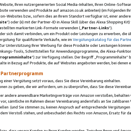
ebsite, Ihren nutzergenerierten Social Media-Inhalten, Ihren Online-Softwar
ebsite verwenden und Produkte auf amazon.co.uk anbieten) (im Folgenden Ihr
-Websites bzw., sofern dies an Ihrem Standort verfügbar ist, einer ander
ite
“) oder (ii) mit der Partner-ID in Alexa Skill (über das Alexa Shopping Ki
estellten markierten Link-Formate verwenden („
Partner-Links
“).
oder sich damit verbinden, um ein Produkt oder Leistungen zu erwerben, di
gütung für qualifizierte Verkäufe, wie im
Vergütungskatalog für das Part
Zur Unterstützung Ihrer Werbung für diese Produkte oder Leistungen können w
linkungs-Tools, Schnittstellen für Anwendungsprogramme, die Alexa-Funktion
Programminhalte
“) zur Verfügung stellen. Der Begriff „Programminhalte“ be
halte in Bezug auf Produkte, die auf Websites angeboten werden, bei denen 
as Partnerprogramm
einer Vergütung setzt voraus, dass Sie diese Vereinbarung einhalten.
ionen zu geben, die wir anfordern, um zu überprüfen, dass Sie diese Vereinba
oder andere anwendbare Marketingverträge von Amazon verstoßen, behalten w
 vor, sämtliche im Rahmen dieser Vereinbarung andernfalls an Sie zahlbare
tellen (und Sie stimmen zu, keinen Anspruch auf entsprechende Vergütungen
 dem Verstoß stehen, und unbeschadet des Rechts von Amazon, Ersatz für 
azu, dass unsere Kunden zu Ihren Kunden werden. Zwischen Ihnen und Amaz