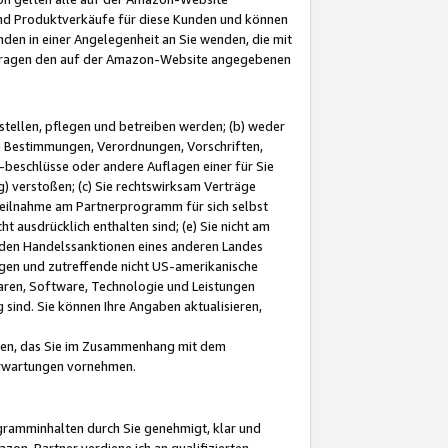
und Produktverkäufe für diese Kunden und können
nden in einer Angelegenheit an Sie wenden, die mit
e-Fragen den auf der Amazon-Website angegebenen
stellen, pflegen und betreiben werden; (b) weder
e Bestimmungen, Verordnungen, Vorschriften,
-beschlüsse oder andere Auflagen einer für Sie
 verstoßen; (c) Sie rechtswirksam Verträge
r Teilnahme am Partnerprogramm für sich selbst
t ausdrücklich enthalten sind; (e) Sie nicht am
den Handelssanktionen eines anderen Landes
gen und zutreffende nicht US-amerikanische
ren, Software, Technologie und Leistungen
sind. Sie können Ihre Angaben aktualisieren,
men, das Sie im Zusammenhang mit dem
 Erwartungen vornehmen.
ogramminhalten durch Sie genehmigt, klar und
zon-Partner verdiene ich an qualifizierten