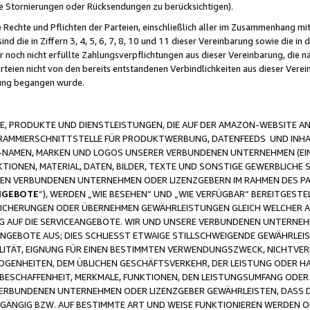
ge Stornierungen oder Rücksendungen zu berücksichtigen).
 Rechte und Pflichten der Parteien, einschließlich aller im Zusammenhang m
 die in Ziffern 3, 4, 5, 6, 7, 8, 10 und 11 dieser Vereinbarung sowie die in
er noch nicht erfüllte Zahlungsverpflichtungen aus dieser Vereinbarung, die
arteien nicht von den bereits entstandenen Verbindlichkeiten aus dieser Ver
gung begangen wurde.
 PRODUKTE UND DIENSTLEISTUNGEN, DIE AUF DER AMAZON-WEBSITE AN
GRAMMIERSCHNITTSTELLE FÜR PRODUKTWERBUNG, DATENFEEDS UND INH
-NAMEN, MARKEN UND LOGOS UNSERER VERBUNDENEN UNTERNEHMEN (EIN
IONEN, MATERIAL, DATEN, BILDER, TEXTE UND SONSTIGE GEWERBLICHE 
EREN VERBUNDENEN UNTERNEHMEN ODER LIZENZGEBERN IM RAHMEN DES 
NGEBOTE
“), WERDEN „WIE BESEHEN“ UND „WIE VERFÜGBAR“ BEREITGEST
CHERUNGEN ODER ÜBERNEHMEN GEWÄHRLEISTUNGEN GLEICH WELCHER AR
ZUG AUF DIE SERVICEANGEBOTE. WIR UND UNSERE VERBUNDENEN UNTERNEH
ANGEBOTE AUS; DIES SCHLIESST ETWAIGE STILLSCHWEIGENDE GEWÄHRLE
LITÄT, EIGNUNG FÜR EINEN BESTIMMTEN VERWENDUNGSZWECK, NICHTVER
OGENHEITEN, DEM ÜBLICHEN GESCHÄFTSVERKEHR, DER LEISTUNG ODER H
 BESCHAFFENHEIT, MERKMALE, FUNKTIONEN, DEN LEISTUNGSUMFANG ODER
VERBUNDENEN UNTERNEHMEN ODER LIZENZGEBER GEWÄHRLEISTEN, DASS D
HGÄNGIG BZW. AUF BESTIMMTE ART UND WEISE FUNKTIONIEREN WERDEN 