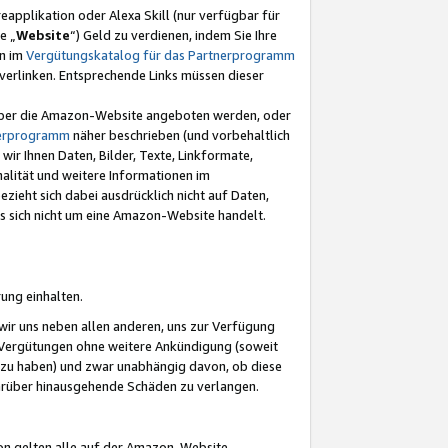
eapplikation oder Alexa Skill (nur verfügbar für
e „
Website
“) Geld zu verdienen, indem Sie Ihre
en im
Vergütungskatalog für das Partnerprogramm
t) verlinken. Entsprechende Links müssen dieser
e über die Amazon-Website angeboten werden, oder
nerprogramm
näher beschrieben (und vorbehaltlich
ir Ihnen Daten, Bilder, Texte, Linkformate,
alität und weitere Informationen im
zieht sich dabei ausdrücklich nicht auf Daten,
es sich nicht um eine Amazon-Website handelt.
rung einhalten.
ir uns neben allen anderen, uns zur Verfügung
n Vergütungen ohne weitere Ankündigung (soweit
 zu haben) und zwar unabhängig davon, ob diese
darüber hinausgehende Schäden zu verlangen.
on gelten alle auf der Amazon-Website