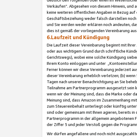
Verkäufen“. Abgesehen von diesem Hinweis, und a
keine weiteren öffentlichen Angaben in Bezug au
Geschäftsbeziehung weder falsch darstellen noch a
und Sie werden weder erklären noch andeuten, dass
dies ist gemäß der vorliegenden Vereinbarung ausd
6.Laufzeit und Kündigung
Die Laufzeit dieser Vereinbarung beginnt mit Ihre
oder aus wichtigem Grund durch schriftliche Kündi
Gerichtswegs), wobei eine solche Kündigung siebe
Ihrem Konto einloggen und unter „Kontoeinstellu
Ferner können wir diese Vereinbarung jederzeit aus
dieser Vereinbarung erheblich verletzen; (b) wenn
Tagen nach unserer Benachrichtigung an Sie behe
Teilnahme am Partnerprogramm ausgesetzt sein kö
wenn wir der Meinung sind, dass die Marke oder 
Meinung sind, dass Amazon im Zusammenhang mit d
zum Steuereinbehalt unterliegt oder künftig unter
sind oder gemeinsam mit Ihnen agieren, bereits in
Partnerprogramm in der allgemein angebotenen Fo
der Ziffer 5 und jeder Verstoß gegen die Programm
Wir dürfen angefallene und noch nicht ausgezahlt