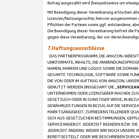
Betrag ausgezahlt wird (beispielsweise um etwai
Mit Beendigung dieser Vereinbarung erlöschen alle
Lizenzen/Nutzungsrechte; hiervon ausgenommen sind
Pflichten der Parteien sowie ggf. entstandene, ab
Die Beendigung dieser Vereinbarung befreit die P
gegen diese Vereinbarung, der vor deren Beendi
7.Haftungsausschlüsse
DAS PARTNERPROGRAMM, DIE AMAZON-WEBSITE,
LINKFORMATE, INHALTE, DIE ANWENDUNGSPRO
NAMEN, MARKEN UND LOGOS SOWIE DIE DOMAIN
GESAMTE TECHNOLOGIE, SOFTWARE SOWIE FUNKT
DIE VON ODER IM AUFTRAG VON AMAZON, UNS
GENUTZT WERDEN (INSGESAMT DIE „
SERVICEA
UNTERNEHMEN ODER LIZENZGEBER MACHEN ZUSI
GESETZLICH ODER IN SONSTIGER WEISE, IN BE
GEWÄHRLEISTUNGEN IN BEZUG AUF DIE SERVICE
MARKTGÄNGIGKEIT, ZUFRIEDENSTELLENDER QUA
SICH AUS GESETZLICHEN BESTIMMUNGEN, GEPFL
SERVICEANGEBOT JEDERZEIT BEENDEN BZW. DIE
JEDERZEIT ÄNDERN. WEDER WIR NOCH UNSERE 
BEREITGESTELLT ODER WIE BESCHRIEBEN DURC