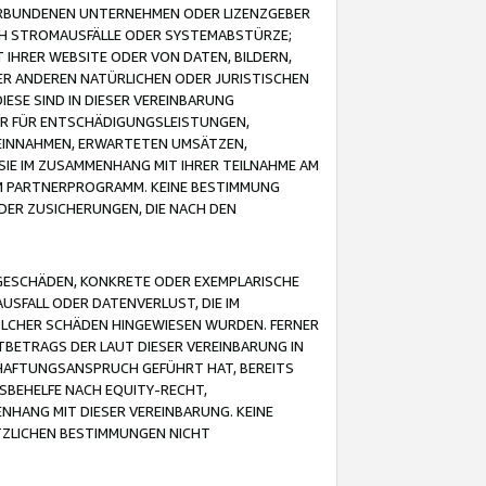
VERBUNDENEN UNTERNEHMEN ODER LIZENZGEBER
ICH STROMAUSFÄLLE ODER SYSTEMABSTÜRZE;
IHRER WEBSITE ODER VON DATEN, BILDERN,
ER ANDEREN NATÜRLICHEN ODER JURISTISCHEN
ESE SIND IN DIESER VEREINBARUNG
R FÜR ENTSCHÄDIGUNGSLEISTUNGEN,
EINNAHMEN, ERWARTETEN UMSÄTZEN,
SIE IM ZUSAMMENHANG MIT IHRER TEILNAHME AM
M PARTNERPROGRAMM. KEINE BESTIMMUNG
DER ZUSICHERUNGEN, DIE NACH DEN
GESCHÄDEN, KONKRETE ODER EXEMPLARISCHE
SFALL ODER DATENVERLUST, DIE IM
OLCHER SCHÄDEN HINGEWIESEN WURDEN. FERNER
BETRAGS DER LAUT DIESER VEREINBARUNG IN
HAFTUNGSANSPRUCH GEFÜHRT HAT, BEREITS
SBEHELFE NACH EQUITY-RECHT,
NHANG MIT DIESER VEREINBARUNG. KEINE
TZLICHEN BESTIMMUNGEN NICHT