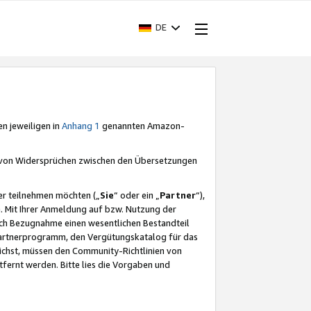
DE
en jeweiligen in
Anhang 1
genannten Amazon-
e von Widersprüchen zwischen den Übersetzungen
er teilnehmen möchten („
Sie
“ oder ein „
Partner
“),
. Mit Ihrer Anmeldung auf bzw. Nutzung der
durch Bezugnahme einen wesentlichen Bestandteil
 Partnerprogramm, den Vergütungskatalog für das
ichst, müssen den Community-Richtlinien von
fernt werden. Bitte lies die Vorgaben und