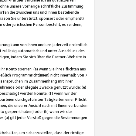
ohne unsere vorherige schriftliche Zustimmung
ürfen die zwischen uns und Ihnen bestehende
mazon Sie unterstützt, sponsert oder empfiehlt)
oder juristischen Person besteht, es sei denn,
arung kann von Ihnen und uns jederzeit ordentlich
t zulässig automatisch und unter Ausschluss des
gen, indem Sie sich über die Partner-Website in
hr Konto sperren: (a) wenn Sie Ihre Pflichten aus
eßlich Programmrichtlinien) nicht innerhalb von 7
ngsansprüchen im Zusammenhang mit Ihrer
ührende oder illegale Zwecke genutzt wurde; (e)
eschädigt werden könnte; (f) wenn wir der
rteien durchgeführten Tätigkeiten einer Pflicht
nen, die unserer Ansicht nach mit Ihnen verbunden
nto gesperrt haben) oder (h) wenn wir das
 (a) gilt jeder Verstoß gegen die Bestimmungen
ehalten, um sicherzustellen, dass der richtige