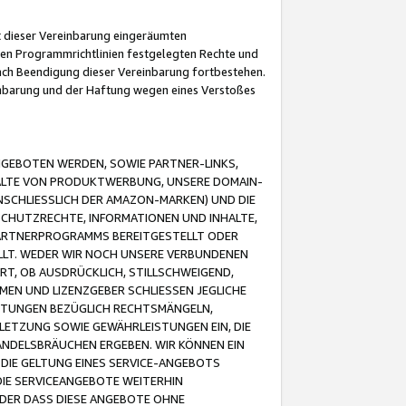
it dieser Vereinbarung eingeräumten
 den Programmrichtlinien festgelegten Rechte und
 nach Beendigung dieser Vereinbarung fortbestehen.
einbarung und der Haftung wegen eines Verstoßes
GEBOTEN WERDEN, SOWIE PARTNER-LINKS,
ALTE VON PRODUKTWERBUNG, UNSERE DOMAIN-
SCHLIESSLICH DER AMAZON-MARKEN) UND DIE
SCHUTZRECHTE, INFORMATIONEN UND INHALTE,
PARTNERPROGRAMMS BEREITGESTELLT ODER
ELLT. WEDER WIR NOCH UNSERE VERBUNDENEN
T, OB AUSDRÜCKLICH, STILLSCHWEIGEND,
MEN UND LIZENZGEBER SCHLIESSEN JEGLICHE
ISTUNGEN BEZÜGLICH RECHTSMÄNGELN,
LETZUNG SOWIE GEWÄHRLEISTUNGEN EIN, DIE
ANDELSBRÄUCHEN ERGEBEN. WIR KÖNNEN EIN
 DIE GELTUNG EINES SERVICE-ANGEBOTS
IE SERVICEANGEBOTE WEITERHIN
ODER DASS DIESE ANGEBOTE OHNE