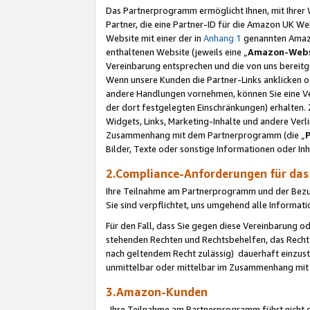
Das Partnerprogramm ermöglicht Ihnen, mit Ihrer W
Partner, die eine Partner-ID für die Amazon UK W
Website mit einer der in
Anhang 1
genannten Amazon
enthaltenen Website (jeweils eine „
Amazon-Webs
Vereinbarung entsprechen und die von uns bereitg
Wenn unsere Kunden die Partner-Links anklicken 
andere Handlungen vornehmen, können Sie eine Ver
der dort festgelegten Einschränkungen) erhalten. 
Widgets, Links, Marketing-Inhalte und andere Ver
Zusammenhang mit dem Partnerprogramm (die „
Bilder, Texte oder sonstige Informationen oder In
2.Compliance-Anforderungen für d
Ihre Teilnahme am Partnerprogramm und der Bezug 
Sie sind verpflichtet, uns umgehend alle Informat
Für den Fall, dass Sie gegen diese Vereinbarung 
stehenden Rechten und Rechtsbehelfen, das Recht
nach geltendem Recht zulässig) dauerhaft einzus
unmittelbar oder mittelbar im Zusammenhang mit
3.Amazon-Kunden
Ihre Teilnahme am Partnerprogramm führt nicht d