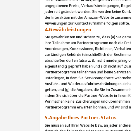
angegebenen Preise, Verkaufsbedingungen, Regeln
jederzeit geändert werden. Sie werden keine Konta
der Interaktion mit der Amazon-Website zusamme
Anweisungen zur Kontaktaufnahme folgen sollte.
4.Gewährleistungen
Sie gewährleisten und sichern zu, dass (a) Sie g
Ihre Teilnahme am Partnerprogramm noch die Erst
Anordnungen, Konzessionen, Richtlinien, Verhalten
zuständigen Behörde (einschließlich der Bestimmu
abschließen dürfen (also z. B. nicht minderjährig
eigenständig geprüft haben und sich nicht auf Zusi
Partnerprogramm teilnehmen und keine Servicean
unterliegen, in dem Sie Serviceangebote wahrneh
Ausfuhr- und Wiederausfuhrbeschränkungen einhal
gelten, und (g) die Angaben, die Sie im Zusammen
indem Sie sich über die Partner-Website in Ihrem
Wir machen keine Zusicherungen und übernehmen 
Partnerprogramm erwarten können, und wir sind n
5.Angabe Ihres Partner-Status
Sie müssen auf Ihrer Website bzw. an jeder ander
deutlich den folgenden oder einen im Wesentlichen