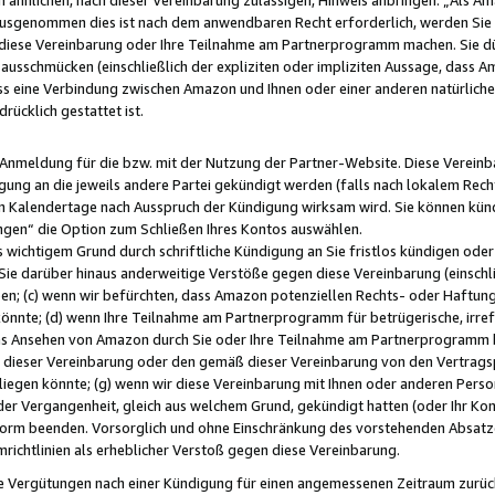
usgenommen dies ist nach dem anwendbaren Recht erforderlich, werden Sie 
f diese Vereinbarung oder Ihre Teilnahme am Partnerprogramm machen. Sie d
usschmücken (einschließlich der expliziten oder impliziten Aussage, dass A
 eine Verbindung zwischen Amazon und Ihnen oder einer anderen natürlichen 
rücklich gestattet ist.
r Anmeldung für die bzw. mit der Nutzung der Partner-Website. Diese Vereinb
gung an die jeweils andere Partei gekündigt werden (falls nach lokalem Rech
n Kalendertage nach Ausspruch der Kündigung wirksam wird. Sie können kündi
ngen“ die Option zum Schließen Ihres Kontos auswählen.
 wichtigem Grund durch schriftliche Kündigung an Sie fristlos kündigen oder I
 Sie darüber hinaus anderweitige Verstöße gegen diese Vereinbarung (einschli
ben; (c) wenn wir befürchten, dass Amazon potenziellen Rechts- oder Haftu
nnte; (d) wenn Ihre Teilnahme am Partnerprogramm für betrügerische, irref
das Ansehen von Amazon durch Sie oder Ihre Teilnahme am Partnerprogramm b
ieser Vereinbarung oder den gemäß dieser Vereinbarung von den Vertragspa
liegen könnte; (g) wenn wir diese Vereinbarung mit Ihnen oder anderen Perso
 der Vergangenheit, gleich aus welchem Grund, gekündigt hatten (oder Ihr Ko
rm beenden. Vorsorglich und ohne Einschränkung des vorstehenden Absatzes
richtlinien als erheblicher Verstoß gegen diese Vereinbarung.
e Vergütungen nach einer Kündigung für einen angemessenen Zeitraum zurückb