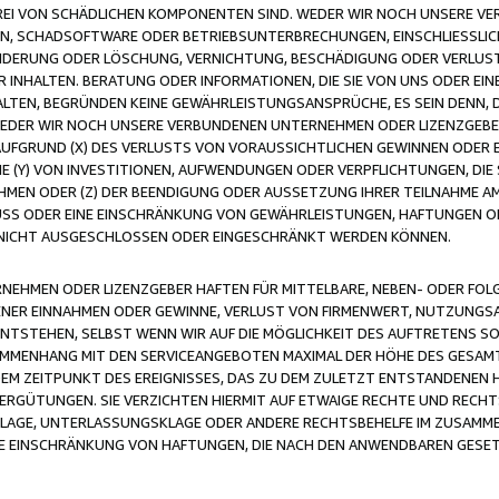
FREI VON SCHÄDLICHEN KOMPONENTEN SIND. WEDER WIR NOCH UNSERE 
VIREN, SCHADSOFTWARE ODER BETRIEBSUNTERBRECHUNGEN, EINSCHLIESSL
ÄNDERUNG ODER LÖSCHUNG, VERNICHTUNG, BESCHÄDIGUNG ODER VERLUST 
INHALTEN. BERATUNG ODER INFORMATIONEN, DIE SIE VON UNS ODER EIN
LTEN, BEGRÜNDEN KEINE GEWÄHRLEISTUNGSANSPRÜCHE, ES SEIN DENN, DI
WEDER WIR NOCH UNSERE VERBUNDENEN UNTERNEHMEN ODER LIZENZGEBE
FGRUND (X) DES VERLUSTS VON VORAUSSICHTLICHEN GEWINNEN ODER 
 (Y) VON INVESTITIONEN, AUFWENDUNGEN ODER VERPFLICHTUNGEN, DIE 
EN ODER (Z) DER BEENDIGUNG ODER AUSSETZUNG IHRER TEILNAHME A
LUSS ODER EINE EINSCHRÄNKUNG VON GEWÄHRLEISTUNGEN, HAFTUNGEN O
NICHT AUSGESCHLOSSEN ODER EINGESCHRÄNKT WERDEN KÖNNEN.
EHMEN ODER LIZENZGEBER HAFTEN FÜR MITTELBARE, NEBEN- ODER FOL
R EINNAHMEN ODER GEWINNE, VERLUST VON FIRMENWERT, NUTZUNGSAU
TSTEHEN, SELBST WENN WIR AUF DIE MÖGLICHKEIT DES AUFTRETENS S
MENHANG MIT DEN SERVICEANGEBOTEN MAXIMAL DER HÖHE DES GESAMT
M ZEITPUNKT DES EREIGNISSES, DAS ZU DEM ZULETZT ENTSTANDENEN 
ERGÜTUNGEN. SIE VERZICHTEN HIERMIT AUF ETWAIGE RECHTE UND RECHT
KLAGE, UNTERLASSUNGSKLAGE ODER ANDERE RECHTSBEHELFE IM ZUSAMME
NE EINSCHRÄNKUNG VON HAFTUNGEN, DIE NACH DEN ANWENDBAREN GESE