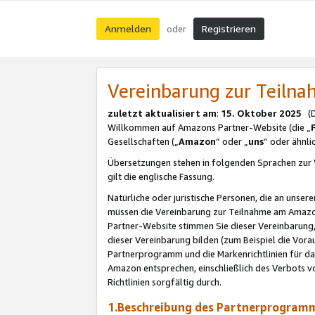
Anmelden
Registrieren
oder
Vereinbarung zur Teil
zuletzt aktualisiert am
:
15. Oktober 2025
(De
Willkommen auf Amazons Partner-Website (die „
Gesellschaften („
Amazon
“ oder „
uns
“ oder ähnl
Übersetzungen stehen in folgenden Sprachen zur 
gilt die englische Fassung.
Natürliche oder juristische Personen, die an uns
müssen die Vereinbarung zur Teilnahme am Amaz
Partner-Website stimmen Sie dieser Vereinbarung,
dieser Vereinbarung bilden (zum Beispiel die Vo
Partnerprogramm und die Markenrichtlinien für da
Amazon entsprechen, einschließlich des Verbots vo
Richtlinien sorgfältig durch.
1.Beschreibung des Partnerprogra