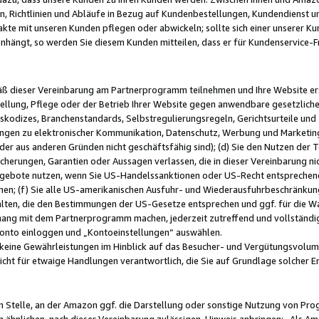
, Richtlinien und Abläufe in Bezug auf Kundenbestellungen, Kundendienst 
kte mit unseren Kunden pflegen oder abwickeln; sollte sich einer unserer Ku
nhängt, so werden Sie diesem Kunden mitteilen, dass er für Kundenservic
emäß dieser Vereinbarung am Partnerprogramm teilnehmen und Ihre Website er
ellung, Pflege oder der Betrieb Ihrer Website gegen anwendbare gesetzlich
skodizes, Branchenstandards, Selbstregulierungsregeln, Gerichtsurteile und 
ngen zu elektronischer Kommunikation, Datenschutz, Werbung und Marketing)
 oder aus anderen Gründen nicht geschäftsfähig sind); (d) Sie den Nutzen de
cherungen, Garantien oder Aussagen verlassen, die in dieser Vereinbarung nich
gebote nutzen, wenn Sie US-Handelssanktionen oder US-Recht entsprechen
men; (f) Sie alle US-amerikanischen Ausfuhr- und Wiederausfuhrbeschränkun
ten, die den Bestimmungen der US-Gesetze entsprechen und ggf. für die Wa
hang mit dem Partnerprogramm machen, jederzeit zutreffend und vollständig 
 Konto einloggen und „Kontoeinstellungen“ auswählen.
keine Gewährleistungen im Hinblick auf das Besucher- und Vergütungsvolu
icht für etwaige Handlungen verantwortlich, die Sie auf Grundlage solcher
en Stelle, an der Amazon ggf. die Darstellung oder sonstige Nutzung von Pr
 ähnlichen, nach dieser Vereinbarung zulässigen, Hinweis anbringen: „Als Ama