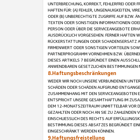
UNTERBRECHUNG, KORREKT, FEHLERFREI ODER 
HAFTEN FÜR: (A) FEHLER, UNGENAUIGKEITEN, 
ODER (B) UNBERECHTIGTE ZUGRIFFE AUF BZW. 
TEXTEN ODER SONSTIGEN INFORMATIONEN ODER 
PERSON ODER ÜBER DIE SERVICEANGEBOTE ERHA
AUSDRÜCKLICH VORGESEHEN. FERNER HAFTEN 
RÜCKERSTATTUNGEN ODER SCHADENSERSATZ AU
FIRMENWERT ODER SONSTIGEN VORTEILEN SOWIE
PARTNERPROGRAMM VORNEHMEN BZW. ÜBERNEHM
DIESES ARTIKELS 7 BEGRÜNDET EINEN AUSSCH
ANWENDBAREN GESETZLICHEN BESTIMMUNGEN 
8.Haftungsbeschränkungen
WEDER WIR NOCH UNSERE VERBUNDENEN UNTERN
SCHÄDEN ODER SCHÄDEN AUFGRUND ENTGANGENE
ZUSAMMENHANG MIT DEN SERVICEANGEBOTEN EN
ENTSPRICHT UNSERE GESAMTHAFTUNG IM ZUSAM
DEM 12-MONATSZEITRAUM UNMITTELBAR VOR DE
GEZAHLTEN ODER NOCH AN SIE ZU ZAHLENDEN V
EINSCHLIESSLICH DES RECHTS AUF ERFÜLLUNGS
BESTIMMUNG DIESES ABSATZES BEGRÜNDET EI
EINGESCHRÄNKT WERDEN KÖNNEN.
9.Haftungsfreistellung