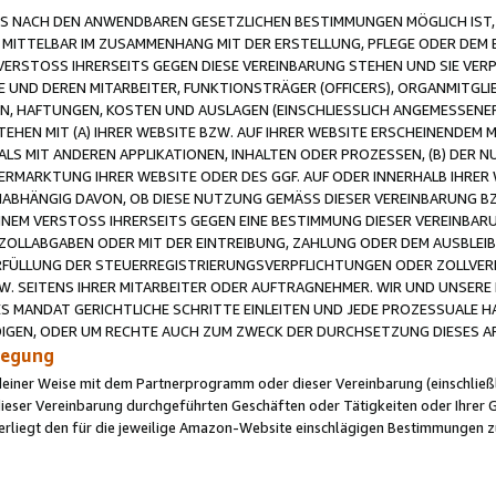
 NACH DEN ANWENDBAREN GESETZLICHEN BESTIMMUNGEN MÖGLICH IST, S
MITTELBAR IM ZUSAMMENHANG MIT DER ERSTELLUNG, PFLEGE ODER DEM BE
ERSTOSS IHRERSEITS GEGEN DIESE VEREINBARUNG STEHEN UND SIE VERP
UND DEREN MITARBEITER, FUNKTIONSTRÄGER (OFFICERS), ORGANMITGLI
N, HAFTUNGEN, KOSTEN UND AUSLAGEN (EINSCHLIESSLICH ANGEMESSENE
HEN MIT (A) IHRER WEBSITE BZW. AUF IHRER WEBSITE ERSCHEINENDEM M
LS MIT ANDEREN APPLIKATIONEN, INHALTEN ODER PROZESSEN, (B) DER 
RMARKTUNG IHRER WEBSITE ODER DES GGF. AUF ODER INNERHALB IHRER W
ABHÄNGIG DAVON, OB DIESE NUTZUNG GEMÄSS DIESER VEREINBARUNG B
EINEM VERSTOSS IHRERSEITS GEGEN EINE BESTIMMUNG DIESER VEREINBARU
D ZOLLABGABEN ODER MIT DER EINTREIBUNG, ZAHLUNG ODER DEM AUSBLEI
FÜLLUNG DER STEUERREGISTRIERUNGSVERPFLICHTUNGEN ODER ZOLLVERPF
W. SEITENS IHRER MITARBEITER ODER AUFTRAGNEHMER. WIR UND UNSERE
ES MANDAT GERICHTLICHE SCHRITTE EINLEITEN UND JEDE PROZESSUALE 
GEN, ODER UM RECHTE AUCH ZUM ZWECK DER DURCHSETZUNG DIESES AR
ilegung
endeiner Weise mit dem Partnerprogramm oder dieser Vereinbarung (einschließl
ieser Vereinbarung durchgeführten Geschäften oder Tätigkeiten oder Ihrer 
iegt den für die jeweilige Amazon-Website einschlägigen Bestimmungen z