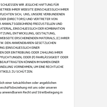
CHLIESSEN WIR JEGLICHE HAFTUNG FÜR
TRIEB IHRER WEBSITE (EINSCHLIESSLICH IHRER
FLICHTEN SICH, UNS, UNSERE VERBUNDENEN
EDER (DIRECTORS) UND VERTRETER VON
R ANWALTSGEBÜHREN) FREIZUSTELLEN UND
ATERIAL, EINSCHLIESSLICH DER KOMBINATION
NUTZUNG, ENTWICKLUNG, GESTALTUNG,
EBSEITE ERSCHEINENDEN MATERIALS, (C) IHRER
ZW. DEN ANWENDBAREN GESETZLICHEN
NG (EINSCHLIESSLICH EINER
BEN DER EINTREIBUNG ODER ZAHLUNG IHRER
LICHTUNGEN, ODER (F) FAHRLÄSSIGKEIT ODER
 BEAUFTRAGTEN KÖNNEN IM NAMEN EINER
HANDLUNG VORNEHMEN, UM EINE RECHTLICHE
TIKELS ZU SCHÜTZEN.
ich einer tatsächlichen oder angeblichen
Geschäftsbeziehung mit uns oder unseren
u anwendbarem Recht und Streitbeilegung in