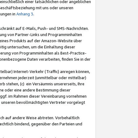
nschließlich einer tatsächlichen oder angeblichen
Geschäftsbeziehung mit uns oder unseren
mungen in
Anhang 3
.
schränkt auf E-Mails, Push- und SMS-Nachrichten.
ellung von Partner-Links und Programminhalten
 eines Produkts auf der Amazon-Website über
tig untersuchen, um die Einhaltung dieser
ntierung von Programminhalten als Best-Practice-
sonenbezogene Daten verarbeiten, finden Sie in der
telbar) Internet-Verkehr (Traffic) anregen können,
rnehmen jederzeit (unmittelbar oder mittelbar)
b stehen, (c) ein Versäumnis unsererseits, Ihre
fene oder eine andere Bestimmung dieser
r ggf. im Rahmen dieser Vereinbarung vornehmen
ch unseren bevollmächtigten Vertreter vorgelegt
ch auf andere Weise abtreten. Vorbehaltlich
rechtlich bindend, gegenüber den Parteien und