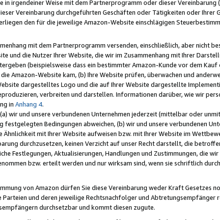
e in irgendeiner Weise mit dem Partnerprogramm oder dieser Vereinbarung (ei
ieser Vereinbarung durchgeführten Geschäften oder Tätigkeiten oder Ihrer 
liegen den für die jeweilige Amazon-Website einschlägigen Steuerbestim
mmenhang mit dem Partnerprogramm versenden, einschließlich, aber nicht be
site und die Nutzer Ihrer Website, die wir im Zusammenhang mit Ihrer Darst
itergeben (beispielsweise dass ein bestimmter Amazon-Kunde vor dem Kauf
uf die Amazon-Website kam, (b) Ihre Website prüfen, überwachen und anderwei
r Website dargestelltes Logo und die auf Ihrer Website dargestellte Impleme
reproduzieren, verbreiten und darstellen. Informationen darüber, wie wir per
ng in
Anhang 4
.
 (a) wir und unsere verbundenen Unternehmen jederzeit (mittelbar oder unmit
ng festgelegten Bedingungen abweichen, (b) wir und unsere verbundenen Unte
 Ähnlichkeit mit Ihrer Website aufweisen bzw. mit Ihrer Website im Wettbewer
barung durchzusetzen, keinen Verzicht auf unser Recht darstellt, die betrof
liche Festlegungen, Aktualisierungen, Handlungen und Zustimmungen, die wi
enommen bzw. erteilt werden und nur wirksam sind, wenn sie schriftlich dur
stimmung von Amazon dürfen Sie diese Vereinbarung weder Kraft Gesetzes no
die Parteien und deren jeweilige Rechtsnachfolger und Abtretungsempfänger 
ngsempfängern durchsetzbar und kommt diesen zugute.