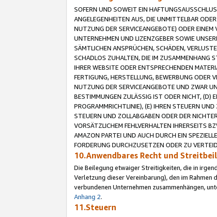
SOFERN UND SOWEIT EIN HAFTUNGSAUSSCHLUSS
ANGELEGENHEITEN AUS, DIE UNMITTELBAR ODER 
NUTZUNG DER SERVICEANGEBOTE) ODER EINEM V
UNTERNEHMEN UND LIZENZGEBER SOWIE UNSERE 
SÄMTLICHEN ANSPRÜCHEN, SCHÄDEN, VERLUSTE
SCHADLOS ZUHALTEN, DIE IM ZUSAMMENHANG STE
IHRER WEBSITE ODER ENTSPRECHENDEN MATERIA
FERTIGUNG, HERSTELLUNG, BEWERBUNG ODER VE
NUTZUNG DER SERVICEANGEBOTE UND ZWAR UN
BESTIMMUNGEN ZULÄSSIG IST ODER NICHT, (D) 
PROGRAMMRICHTLINIE), (E) IHREN STEUERN UN
STEUERN UND ZOLLABGABEN ODER DER NICHTER
VORSÄTZLICHEM FEHLVERHALTEN IHRERSEITS BZ
AMAZON PARTEI UND AUCH DURCH EIN SPEZIELL
FORDERUNG DURCHZUSETZEN ODER ZU VERTEIDI
10.Anwendbares Recht und Streitbe
Die Beilegung etwaiger Streitigkeiten, die in irg
Verletzung dieser Vereinbarung), den im Rahmen d
verbundenen Unternehmen zusammenhängen, unterl
Anhang 2
.
11.Steuern