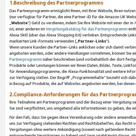
1.Beschreibung des Partnerprogramms
Das Partnerprogramm ermöglicht Ihnen, mit Ihrer Website, Ihren nutzer
(nur verfügbar für Partner, die eine Partner-ID für die Amazon UK We
„
Website
“) Geld zu verdienen, indem Sie Ihre Website mit einer der in
ist, einer anderen im
Vergütungskatalog für das Partnerprogramm
enth
Alexa Skill (über das Alexa Shopping Kit) verlinken. Entsprechende Lin
markierten Link-Formate verwenden („
Partner-Links
“).
Wenn unsere Kunden die Partner-Links anklicken oder sich damit verbi
angeboten werden, oder andere Handlungen vornehmen, können Sie eine
Partnerprogramm
näher beschrieben (und vorbehaltlich der dort festg
Produkte oder Leistungen können wir Ihnen Daten, Bilder, Texte, Linkfo
für Anwendungsprogramme, die Alexa-Funktionalität und weitere Inf
zur Verfügung stellen. Der Begriff „Programminhalte“ bezieht sich dabe
in Bezug auf Produkte, die auf Websites angeboten werden, bei denen 
2.Compliance-Anforderungen für das Partnerprog
Ihre Teilnahme am Partnerprogramm und der Bezug einer Vergütung setz
Sie sind verpflichtet, uns umgehend alle Informationen zu geben, die w
Für den Fall, dass Sie gegen diese Vereinbarung oder andere anwendba
uns zur Verfügung stehenden Rechten und Rechtsbehelfen, das Recht vo
Vergütungen ohne weitere Ankündigung (soweit nach geltendem Recht z
entsprechende Vergütungen zu haben) und zwar unabhängig davon, ob 