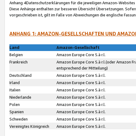
Anhang 4Datenschutzerklärungen für die jeweiligen Amazon-Websites
Diese Anhänge enthalten zur besseren Übersicht Übersetzungen. Sofe
vorgeschrieben ist, gilt im Falle von Abweichungen die englische Fass
ANHANG 1: AMAZON-GESELLSCHAFTEN UND AMAZO
Land
Amazon-Gesellschaft
Belgien
Amazon Europe Core S.à r.l.
Frankreich
Amazon Europe Core S.à r.l.(oder Amazon Fr
entsprechend der Mitteilung)
Deutschland
Amazon Europe Core S.à r.l.
Irland
Amazon Europe Core S.à r.l.
Italien
Amazon Europe Core S.à r.l.
Niederlande
Amazon Europe Core S.à r.l.
Polen
Amazon Europe Core S.à r.l.
Spanien
Amazon Europe Core S.à r.l.
Schweden
Amazon Europe Core S.à r.l.
Vereinigtes Königreich
Amazon Europe Core S.à r.l.