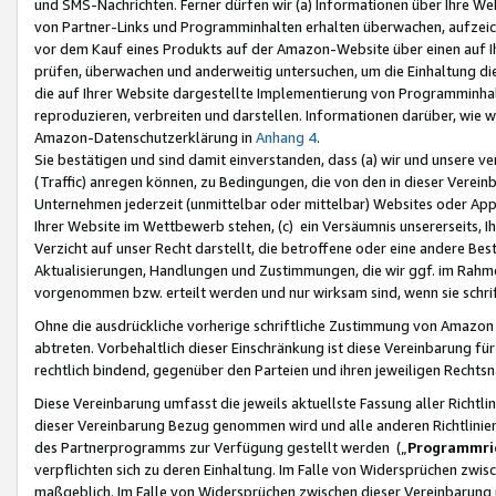
und SMS-Nachrichten. Ferner dürfen wir (a) Informationen über Ihre We
von Partner-Links und Programminhalten erhalten überwachen, aufzei
vor dem Kauf eines Produkts auf der Amazon-Website über einen auf Ih
prüfen, überwachen und anderweitig untersuchen, um die Einhaltung dies
die auf Ihrer Website dargestellte Implementierung von Programminhalt
reproduzieren, verbreiten und darstellen. Informationen darüber, wie w
Amazon-Datenschutzerklärung in
Anhang 4
.
Sie bestätigen und sind damit einverstanden, dass (a) wir und unsere 
(Traffic) anregen können, zu Bedingungen, die von den in dieser Vere
Unternehmen jederzeit (unmittelbar oder mittelbar) Websites oder Appl
Ihrer Website im Wettbewerb stehen, (c) ein Versäumnis unsererseits, I
Verzicht auf unser Recht darstellt, die betroffene oder eine andere B
Aktualisierungen, Handlungen und Zustimmungen, die wir ggf. im Rahme
vorgenommen bzw. erteilt werden und nur wirksam sind, wenn sie schri
Ohne die ausdrückliche vorherige schriftliche Zustimmung von Amazon
abtreten. Vorbehaltlich dieser Einschränkung ist diese Vereinbarung f
rechtlich bindend, gegenüber den Parteien und ihren jeweiligen Rech
Diese Vereinbarung umfasst die jeweils aktuellste Fassung aller Richtli
dieser Vereinbarung Bezug genommen wird und alle anderen Richtlinie
des Partnerprogramms zur Verfügung gestellt werden („
Programmric
verpflichten sich zu deren Einhaltung. Im Falle von Widersprüchen zwi
maßgeblich. Im Falle von Widersprüchen zwischen dieser Vereinbarun