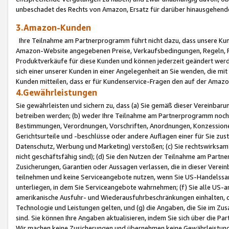
unbeschadet des Rechts von Amazon, Ersatz für darüber hinausgehen
3.Amazon-Kunden
Ihre Teilnahme am Partnerprogramm führt nicht dazu, dass unsere Kun
Amazon-Website angegebenen Preise, Verkaufsbedingungen, Regeln, Ri
Produktverkäufe für diese Kunden und können jederzeit geändert werde
sich einer unserer Kunden in einer Angelegenheit an Sie wenden, die 
Kunden mitteilen, dass er für Kundenservice-Fragen den auf der Ama
4.Gewährleistungen
Sie gewährleisten und sichern zu, dass (a) Sie gemäß dieser Vereinba
betreiben werden; (b) weder Ihre Teilnahme am Partnerprogramm noch d
Bestimmungen, Verordnungen, Vorschriften, Anordnungen, Konzessionen,
Gerichtsurteile und -beschlüsse oder andere Auflagen einer für Sie zu
Datenschutz, Werbung und Marketing) verstoßen; (c) Sie rechtswirksam 
nicht geschäftsfähig sind); (d) Sie den Nutzen der Teilnahme am Partne
Zusicherungen, Garantien oder Aussagen verlassen, die in dieser Verein
teilnehmen und keine Serviceangebote nutzen, wenn Sie US-Handelssa
unterliegen, in dem Sie Serviceangebote wahrnehmen; (f) Sie alle US
amerikanische Ausfuhr- und Wiederausfuhrbeschränkungen einhalten, 
Technologie und Leistungen gelten, und (g) die Angaben, die Sie im 
sind. Sie können Ihre Angaben aktualisieren, indem Sie sich über die 
Wir machen keine Zusicherungen und übernehmen keine Gewährleistun