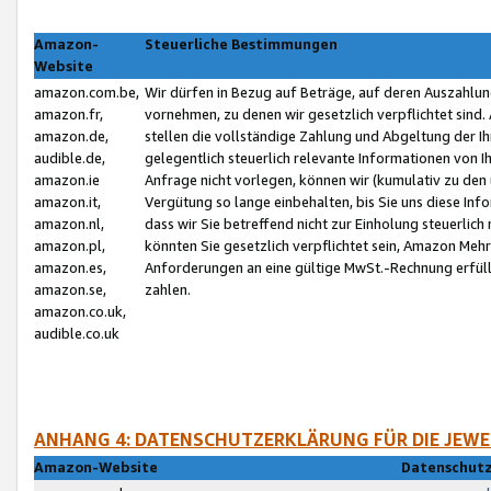
Amazon-
Steuerliche Bestimmungen
Website
amazon.com.be,
Wir dürfen in Bezug auf Beträge, auf deren Auszahlun
amazon.fr,
vornehmen, zu denen wir gesetzlich verpflichtet sind
amazon.de,
stellen die vollständige Zahlung und Abgeltung der 
audible.de,
gelegentlich steuerlich relevante Informationen von I
amazon.ie
Anfrage nicht vorlegen, können wir (kumulativ zu de
amazon.it,
Vergütung so lange einbehalten, bis Sie uns diese Inf
amazon.nl,
dass wir Sie betreffend nicht zur Einholung steuerlich 
amazon.pl,
könnten Sie gesetzlich verpflichtet sein, Amazon Meh
amazon.es,
Anforderungen an eine gültige MwSt.-Rechnung erfüllt
amazon.se,
zahlen.
amazon.co.uk,
audible.co.uk
ANHANG 4: DATENSCHUTZERKLÄRUNG FÜR DIE JEWE
Amazon-Website
Datenschutz