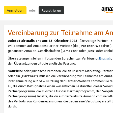
Anmelden
Registrieren
oder
Vereinbarung zur Teilnahme am 
zuletzt aktualisiert am
:
15. Oktober 2025
(Derzeitige Partner - 
Willkommen auf Amazons Partner-Website (die „
Partner-Website
“)
genannten Amazon-Gesellschaften („
Amazon
“ oder „
uns
“ oder ähnli
Übersetzungen stehen in folgenden Sprachen zur Verfügung :
Englisch
,
den Übersetzungen gilt die englische Fassung.
Natürliche oder juristische Personen, die an unserem Marketing-Partn
oder ein „
Partner
“), müssen die Vereinbarung zur Teilnahme am Ama
Ihrer Anmeldung auf bzw. Nutzung der Partner-Website stimmen Sie die
zu, die durch Bezugnahme einen wesentlichen Bestandteil dieser Verei
Partnerprogramm, die IP-Lizenz für das Partnerprogramm, den Vergütu
Partnerprogramm). Inhalte, die du auf der Website Amazon.com veröffe
des Verbots von Kundenrezensionen, die gegen eine Vergütung erstellt, 
durch.