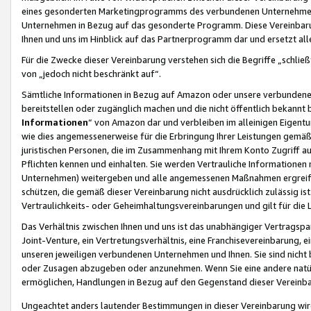
eines gesonderten Marketingprogramms des verbundenen Unternehmens
Unternehmen in Bezug auf das gesonderte Programm. Diese Vereinbarung
Ihnen und uns im Hinblick auf das Partnerprogramm dar und ersetzt al
Für die Zwecke dieser Vereinbarung verstehen sich die Begriffe „schließ
von „jedoch nicht beschränkt auf“.
Sämtliche Informationen in Bezug auf Amazon oder unsere verbunde
bereitstellen oder zugänglich machen und die nicht öffentlich bekannt bz
Informationen
“ von Amazon dar und verbleiben im alleinigen Eigent
wie dies angemessenerweise für die Erbringung Ihrer Leistungen gemäß d
juristischen Personen, die im Zusammenhang mit Ihrem Konto Zugriff au
Pflichten kennen und einhalten. Sie werden Vertrauliche Informationen 
Unternehmen) weitergeben und alle angemessenen Maßnahmen ergreifen
schützen, die gemäß dieser Vereinbarung nicht ausdrücklich zulässig is
Vertraulichkeits- oder Geheimhaltungsvereinbarungen und gilt für die
Das Verhältnis zwischen Ihnen und uns ist das unabhängiger Vertragspa
Joint-Venture, ein Vertretungsverhältnis, eine Franchisevereinbarung, 
unseren jeweiligen verbundenen Unternehmen und Ihnen. Sie sind ni
oder Zusagen abzugeben oder anzunehmen. Wenn Sie eine andere natürli
ermöglichen, Handlungen in Bezug auf den Gegenstand dieser Vereinbar
Ungeachtet anders lautender Bestimmungen in dieser Vereinbarung wird