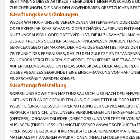
BESTIMMUNG DIESES ARTIKELS 7 BEGRÜNDET EINEN AUSSCHLUSS 
ZUSICHERUNGEN, DIE NACH DEN ANWENDBAREN GESETZLICHEN BE
8.Haftungsbeschränkungen
WEDER WIR NOCH UNSERE VERBUNDENEN UNTERNEHMEN ODER LIZEN
ODER EXEMPLARISCHE SCHÄDEN ODER SCHÄDEN AUFGRUND ENTGANG
NUTZUNGSAUSFALL ODER DATENVERLUST, DIE IM ZUSAMMENHANG MI
DES AUFTRETENS SOLCHER SCHÄDEN HINGEWIESEN WURDEN. FERN
SERVICEANGEBOTEN MAXIMAL DER HÖHE DES GESAMTBETRAGS DER 
ZEITPUNKT DES EREIGNISSES, DAS ZU DEM ZULETZT ENTSTANDENE
ZAHLENDEN VERGÜTUNGEN. SIE VERZICHTEN HIERMIT AUF ETWAIGE 
AUF ERFÜLLUNGSKLAGE, UNTERLASSUNGSKLAGE ODER ANDERE RECHT
DIESES ABSATZES BEGRÜNDET EINE EINSCHRÄNKUNG VON HAFTUNG
EINGESCHRÄNKT WERDEN KÖNNEN.
9.Haftungsfreistellung
SOFERN UND SOWEIT EIN HAFTUNGSAUSSCHLUSS NACH DEN ANWENDB
HAFTUNG FÜR ANGELEGENHEITEN AUS, DIE UNMITTELBAR ODER MITT
WEBSITE (EINSCHLIESSLICH IHRER NUTZUNG DER SERVICEANGEBOTE)
VERPFLICHTEN SICH, UNS, UNSERE VERBUNDENEN UNTERNEHMEN UN
(OFFICERS), ORGANMITGLIEDER (DIRECTORS) UND VERTRETER VON 
AUSLAGEN (EINSCHLIESSLICH ANGEMESSENER ANWALTSGEBÜHREN) FR
IHRER WEBSITE BZW. AUF IHRER WEBSITE ERSCHEINENDEM MATERIAL
MATERIALS MIT ANDEREN APPLIKATIONEN, INHALTEN ODER PROZESSE