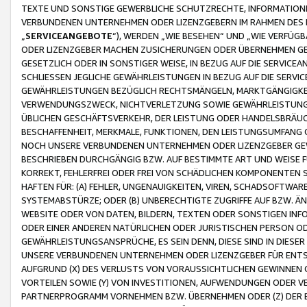
TEXTE UND SONSTIGE GEWERBLICHE SCHUTZRECHTE, INFORMATIONE
VERBUNDENEN UNTERNEHMEN ODER LIZENZGEBERN IM RAHMEN DES
„
SERVICEANGEBOTE
“), WERDEN „WIE BESEHEN“ UND „WIE VERFÜ
ODER LIZENZGEBER MACHEN ZUSICHERUNGEN ODER ÜBERNEHMEN GEW
GESETZLICH ODER IN SONSTIGER WEISE, IN BEZUG AUF DIE SERVI
SCHLIESSEN JEGLICHE GEWÄHRLEISTUNGEN IN BEZUG AUF DIE SERVI
GEWÄHRLEISTUNGEN BEZÜGLICH RECHTSMÄNGELN, MARKTGÄNGIGKEIT
VERWENDUNGSZWECK, NICHTVERLETZUNG SOWIE GEWÄHRLEISTUNGEN 
ÜBLICHEN GESCHÄFTSVERKEHR, DER LEISTUNG ODER HANDELSBRÄUCH
BESCHAFFENHEIT, MERKMALE, FUNKTIONEN, DEN LEISTUNGSUMFANG 
NOCH UNSERE VERBUNDENEN UNTERNEHMEN ODER LIZENZGEBER GEWÄ
BESCHRIEBEN DURCHGÄNGIG BZW. AUF BESTIMMTE ART UND WEISE
KORREKT, FEHLERFREI ODER FREI VON SCHÄDLICHEN KOMPONENTEN
HAFTEN FÜR: (A) FEHLER, UNGENAUIGKEITEN, VIREN, SCHADSOFTW
SYSTEMABSTÜRZE; ODER (B) UNBERECHTIGTE ZUGRIFFE AUF BZW. 
WEBSITE ODER VON DATEN, BILDERN, TEXTEN ODER SONSTIGEN INF
ODER EINER ANDEREN NATÜRLICHEN ODER JURISTISCHEN PERSON OD
GEWÄHRLEISTUNGSANSPRÜCHE, ES SEIN DENN, DIESE SIND IN DIES
UNSERE VERBUNDENEN UNTERNEHMEN ODER LIZENZGEBER FÜR EN
AUFGRUND (X) DES VERLUSTS VON VORAUSSICHTLICHEN GEWINNEN
VORTEILEN SOWIE (Y) VON INVESTITIONEN, AUFWENDUNGEN ODER VE
PARTNERPROGRAMM VORNEHMEN BZW. ÜBERNEHMEN ODER (Z) DER 