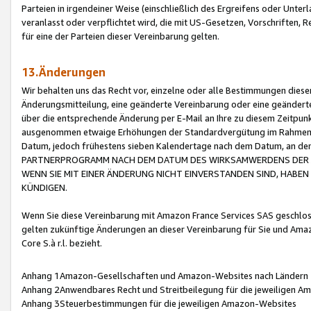
Parteien in irgendeiner Weise (einschließlich des Ergreifens oder Unt
veranlasst oder verpflichtet wird, die mit US-Gesetzen, Vorschriften,
für eine der Parteien dieser Vereinbarung gelten.
13.Änderungen
Wir behalten uns das Recht vor, einzelne oder alle Bestimmungen diese
Änderungsmitteilung, eine geänderte Vereinbarung oder eine geänderte 
über die entsprechende Änderung per E-Mail an Ihre zu diesem Zeitpun
ausgenommen etwaige Erhöhungen der Standardvergütung im Rahmen
Datum, jedoch frühestens sieben Kalendertage nach dem Datum, an de
PARTNERPROGRAMM NACH DEM DATUM DES WIRKSAMWERDENS DER Ä
WENN SIE MIT EINER ÄNDERUNG NICHT EINVERSTANDEN SIND, HABEN S
KÜNDIGEN.
Wenn Sie diese Vereinbarung mit Amazon France Services SAS geschlo
gelten zukünftige Änderungen an dieser Vereinbarung für Sie und Ama
Core S.à r.l. bezieht.
Anhang 1Amazon-Gesellschaften und Amazon-Websites nach Ländern
Anhang 2Anwendbares Recht und Streitbeilegung für die jeweiligen 
Anhang 3Steuerbestimmungen für die jeweiligen Amazon-Websites