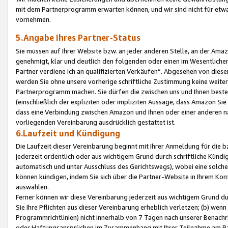
mit dem Partnerprogramm erwarten können, und wir sind nicht für etwa
vornehmen.
5.Angabe Ihres Partner-Status
Sie müssen auf Ihrer Website bzw. an jeder anderen Stelle, an der Am
genehmigt, klar und deutlich den folgenden oder einen im Wesentlichen
Partner verdiene ich an qualifizierten Verkäufen“. Abgesehen von die
werden Sie ohne unsere vorherige schriftliche Zustimmung keine weite
Partnerprogramm machen. Sie dürfen die zwischen uns und Ihnen best
(einschließlich der expliziten oder impliziten Aussage, dass Amazon Si
dass eine Verbindung zwischen Amazon und Ihnen oder einer anderen natü
vorliegenden Vereinbarung ausdrücklich gestattet ist.
6.Laufzeit und Kündigung
Die Laufzeit dieser Vereinbarung beginnt mit Ihrer Anmeldung für die 
jederzeit ordentlich oder aus wichtigem Grund durch schriftliche Kündi
automatisch und unter Ausschluss des Gerichtswegs), wobei eine solch
können kündigen, indem Sie sich über die Partner-Website in Ihrem Ko
auswählen.
Ferner können wir diese Vereinbarung jederzeit aus wichtigem Grund dur
Sie Ihre Pflichten aus dieser Vereinbarung erheblich verletzen; (b) wen
Programmrichtlinien) nicht innerhalb von 7 Tagen nach unserer Benachr
oder Haftungsansprüchen im Zusammenhang mit Ihrer Teilnahme am Pa