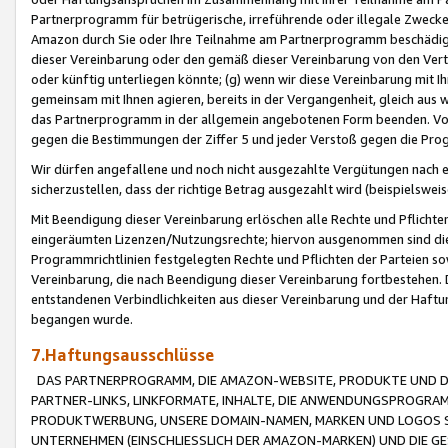
Partnerprogramm für betrügerische, irreführende oder illegale Zwecke
Amazon durch Sie oder Ihre Teilnahme am Partnerprogramm beschädig
dieser Vereinbarung oder den gemäß dieser Vereinbarung von den Vertr
oder künftig unterliegen könnte; (g) wenn wir diese Vereinbarung mit I
gemeinsam mit Ihnen agieren, bereits in der Vergangenheit, gleich aus
das Partnerprogramm in der allgemein angebotenen Form beenden. Vors
gegen die Bestimmungen der Ziffer 5 und jeder Verstoß gegen die Prog
Wir dürfen angefallene und noch nicht ausgezahlte Vergütungen nach 
sicherzustellen, dass der richtige Betrag ausgezahlt wird (beispielsw
Mit Beendigung dieser Vereinbarung erlöschen alle Rechte und Pflichte
eingeräumten Lizenzen/Nutzungsrechte; hiervon ausgenommen sind die in 
Programmrichtlinien festgelegten Rechte und Pflichten der Parteien sow
Vereinbarung, die nach Beendigung dieser Vereinbarung fortbestehen. D
entstandenen Verbindlichkeiten aus dieser Vereinbarung und der Haft
begangen wurde.
7.Haftungsausschlüsse
DAS PARTNERPROGRAMM, DIE AMAZON-WEBSITE, PRODUKTE UND DI
PARTNER-LINKS, LINKFORMATE, INHALTE, DIE ANWENDUNGSPROGR
PRODUKTWERBUNG, UNSERE DOMAIN-NAMEN, MARKEN UND LOGOS S
UNTERNEHMEN (EINSCHLIESSLICH DER AMAZON-MARKEN) UND DIE GE