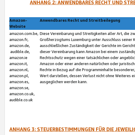
ANHANG 2: ANWENDBARES RECHT UND STRE
Amazon-
Anwendbares Recht und Streitbeilegung
Website
amazon.com.be,
Diese Vereinbarung und Streitigkeiten aller Art, die 
amazon.fr,
Großherzogtums Luxemburg unter Ausschluss seiner Kol
amazon.de,
ausschließlichen Zuständigkeit der Gerichte im Geri
audible.de,
dieser Vereinbarung kann Amazon bei einem zuständig
amazon.ie
Rechtsschutz wegen einer tatsächlichen oder angebli
amazon.it,
Amazon oder einer anderen natürlichen oder juristisc
amazon.nl,
Rechte in Bezug auf die Programminhalte besonderer,
amazon.pl,
Wert darstellen, dessen Verlust nicht ohne Weiteres e
amazon.es,
ausgeglichen werden kann.
amazon.se,
amazon.co.uk,
audible.co.uk
ANHANG 3: STEUERBESTIMMUNGEN FÜR DIE JEWEIL