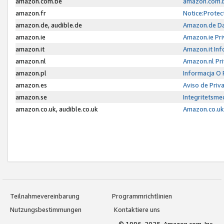
amazon.com.be
amazon.com.b
amazon.fr
Notice:Protec
amazon.de, audible.de
Amazon.de Da
amazon.ie
Amazon.ie Pri
amazon.it
Amazon.it Inf
amazon.nl
Amazon.nl Pri
amazon.pl
Informacja O
amazon.es
Aviso de Priv
amazon.se
Integritetsm
amazon.co.uk, audible.co.uk
Amazon.co.uk 
Teilnahmevereinbarung
Programmrichtlinien
Nutzungsbestimmungen
Kontaktiere uns