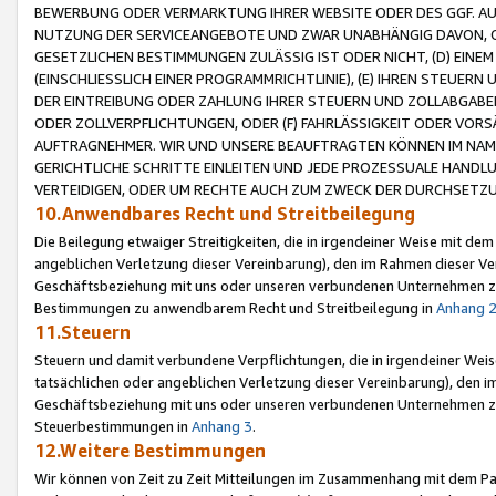
BEWERBUNG ODER VERMARKTUNG IHRER WEBSITE ODER DES GGF. AUF 
NUTZUNG DER SERVICEANGEBOTE UND ZWAR UNABHÄNGIG DAVON, O
GESETZLICHEN BESTIMMUNGEN ZULÄSSIG IST ODER NICHT, (D) EINE
(EINSCHLIESSLICH EINER PROGRAMMRICHTLINIE), (E) IHREN STEUER
DER EINTREIBUNG ODER ZAHLUNG IHRER STEUERN UND ZOLLABGAB
ODER ZOLLVERPFLICHTUNGEN, ODER (F) FAHRLÄSSIGKEIT ODER VORS
AUFTRAGNEHMER. WIR UND UNSERE BEAUFTRAGTEN KÖNNEN IM NAME
GERICHTLICHE SCHRITTE EINLEITEN UND JEDE PROZESSUALE HAND
VERTEIDIGEN, ODER UM RECHTE AUCH ZUM ZWECK DER DURCHSETZU
10.Anwendbares Recht und Streitbeilegung
Die Beilegung etwaiger Streitigkeiten, die in irgendeiner Weise mit de
angeblichen Verletzung dieser Vereinbarung), den im Rahmen dieser Ve
Geschäftsbeziehung mit uns oder unseren verbundenen Unternehmen zu
Bestimmungen zu anwendbarem Recht und Streitbeilegung in
Anhang 
11.Steuern
Steuern und damit verbundene Verpflichtungen, die in irgendeiner Wei
tatsächlichen oder angeblichen Verletzung dieser Vereinbarung), den 
Geschäftsbeziehung mit uns oder unseren verbundenen Unternehmen z
Steuerbestimmungen in
Anhang 3
.
12.Weitere Bestimmungen
Wir können von Zeit zu Zeit Mitteilungen im Zusammenhang mit dem Par