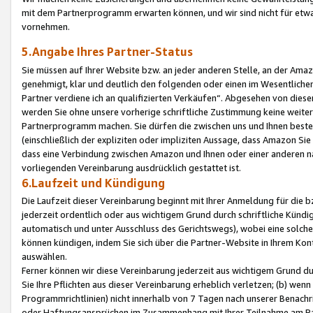
mit dem Partnerprogramm erwarten können, und wir sind nicht für etwa
vornehmen.
5.Angabe Ihres Partner-Status
Sie müssen auf Ihrer Website bzw. an jeder anderen Stelle, an der Am
genehmigt, klar und deutlich den folgenden oder einen im Wesentlichen
Partner verdiene ich an qualifizierten Verkäufen“. Abgesehen von die
werden Sie ohne unsere vorherige schriftliche Zustimmung keine weite
Partnerprogramm machen. Sie dürfen die zwischen uns und Ihnen best
(einschließlich der expliziten oder impliziten Aussage, dass Amazon Si
dass eine Verbindung zwischen Amazon und Ihnen oder einer anderen natü
vorliegenden Vereinbarung ausdrücklich gestattet ist.
6.Laufzeit und Kündigung
Die Laufzeit dieser Vereinbarung beginnt mit Ihrer Anmeldung für die 
jederzeit ordentlich oder aus wichtigem Grund durch schriftliche Kündi
automatisch und unter Ausschluss des Gerichtswegs), wobei eine solch
können kündigen, indem Sie sich über die Partner-Website in Ihrem Ko
auswählen.
Ferner können wir diese Vereinbarung jederzeit aus wichtigem Grund dur
Sie Ihre Pflichten aus dieser Vereinbarung erheblich verletzen; (b) wen
Programmrichtlinien) nicht innerhalb von 7 Tagen nach unserer Benachr
oder Haftungsansprüchen im Zusammenhang mit Ihrer Teilnahme am Pa