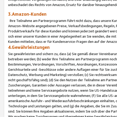
unbeschadet des Rechts von Amazon, Ersatz für darüber hinausgehen
3.Amazon-Kunden
Ihre Teilnahme am Partnerprogramm führt nicht dazu, dass unsere Kun
Amazon-Website angegebenen Preise, Verkaufsbedingungen, Regeln, Ri
Produktverkäufe für diese Kunden und können jederzeit geändert werde
sich einer unserer Kunden in einer Angelegenheit an Sie wenden, die 
Kunden mitteilen, dass er für Kundenservice-Fragen den auf der Ama
4.Gewährleistungen
Sie gewährleisten und sichern zu, dass (a) Sie gemäß dieser Vereinba
betreiben werden; (b) weder Ihre Teilnahme am Partnerprogramm noch d
Bestimmungen, Verordnungen, Vorschriften, Anordnungen, Konzessionen,
Gerichtsurteile und -beschlüsse oder andere Auflagen einer für Sie zu
Datenschutz, Werbung und Marketing) verstoßen; (c) Sie rechtswirksam 
nicht geschäftsfähig sind); (d) Sie den Nutzen der Teilnahme am Partne
Zusicherungen, Garantien oder Aussagen verlassen, die in dieser Verein
teilnehmen und keine Serviceangebote nutzen, wenn Sie US-Handelssa
unterliegen, in dem Sie Serviceangebote wahrnehmen; (f) Sie alle US
amerikanische Ausfuhr- und Wiederausfuhrbeschränkungen einhalten, 
Technologie und Leistungen gelten, und (g) die Angaben, die Sie im 
sind. Sie können Ihre Angaben aktualisieren, indem Sie sich über die 
Wir machen keine Zusicherungen und übernehmen keine Gewährleistun