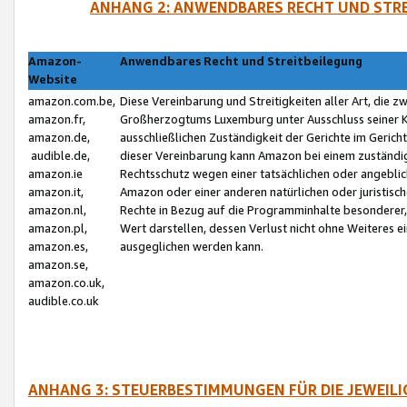
ANHANG 2: ANWENDBARES RECHT UND STRE
Amazon-
Anwendbares Recht und Streitbeilegung
Website
amazon.com.be,
Diese Vereinbarung und Streitigkeiten aller Art, die 
amazon.fr,
Großherzogtums Luxemburg unter Ausschluss seiner Kol
amazon.de,
ausschließlichen Zuständigkeit der Gerichte im Geri
audible.de,
dieser Vereinbarung kann Amazon bei einem zuständig
amazon.ie
Rechtsschutz wegen einer tatsächlichen oder angebli
amazon.it,
Amazon oder einer anderen natürlichen oder juristisc
amazon.nl,
Rechte in Bezug auf die Programminhalte besonderer,
amazon.pl,
Wert darstellen, dessen Verlust nicht ohne Weiteres e
amazon.es,
ausgeglichen werden kann.
amazon.se,
amazon.co.uk,
audible.co.uk
ANHANG 3: STEUERBESTIMMUNGEN FÜR DIE JEWEIL