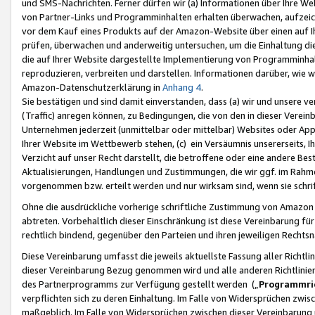
und SMS-Nachrichten. Ferner dürfen wir (a) Informationen über Ihre We
von Partner-Links und Programminhalten erhalten überwachen, aufzei
vor dem Kauf eines Produkts auf der Amazon-Website über einen auf Ih
prüfen, überwachen und anderweitig untersuchen, um die Einhaltung dies
die auf Ihrer Website dargestellte Implementierung von Programminhalt
reproduzieren, verbreiten und darstellen. Informationen darüber, wie w
Amazon-Datenschutzerklärung in
Anhang 4
.
Sie bestätigen und sind damit einverstanden, dass (a) wir und unsere 
(Traffic) anregen können, zu Bedingungen, die von den in dieser Vere
Unternehmen jederzeit (unmittelbar oder mittelbar) Websites oder Appl
Ihrer Website im Wettbewerb stehen, (c) ein Versäumnis unsererseits, I
Verzicht auf unser Recht darstellt, die betroffene oder eine andere B
Aktualisierungen, Handlungen und Zustimmungen, die wir ggf. im Rahme
vorgenommen bzw. erteilt werden und nur wirksam sind, wenn sie schri
Ohne die ausdrückliche vorherige schriftliche Zustimmung von Amazon
abtreten. Vorbehaltlich dieser Einschränkung ist diese Vereinbarung f
rechtlich bindend, gegenüber den Parteien und ihren jeweiligen Rech
Diese Vereinbarung umfasst die jeweils aktuellste Fassung aller Richtli
dieser Vereinbarung Bezug genommen wird und alle anderen Richtlinie
des Partnerprogramms zur Verfügung gestellt werden („
Programmric
verpflichten sich zu deren Einhaltung. Im Falle von Widersprüchen zwi
maßgeblich. Im Falle von Widersprüchen zwischen dieser Vereinbarun