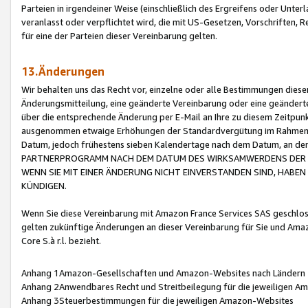
Parteien in irgendeiner Weise (einschließlich des Ergreifens oder Unt
veranlasst oder verpflichtet wird, die mit US-Gesetzen, Vorschriften,
für eine der Parteien dieser Vereinbarung gelten.
13.Änderungen
Wir behalten uns das Recht vor, einzelne oder alle Bestimmungen diese
Änderungsmitteilung, eine geänderte Vereinbarung oder eine geänderte 
über die entsprechende Änderung per E-Mail an Ihre zu diesem Zeitpun
ausgenommen etwaige Erhöhungen der Standardvergütung im Rahmen
Datum, jedoch frühestens sieben Kalendertage nach dem Datum, an de
PARTNERPROGRAMM NACH DEM DATUM DES WIRKSAMWERDENS DER Ä
WENN SIE MIT EINER ÄNDERUNG NICHT EINVERSTANDEN SIND, HABEN S
KÜNDIGEN.
Wenn Sie diese Vereinbarung mit Amazon France Services SAS geschlo
gelten zukünftige Änderungen an dieser Vereinbarung für Sie und Ama
Core S.à r.l. bezieht.
Anhang 1Amazon-Gesellschaften und Amazon-Websites nach Ländern
Anhang 2Anwendbares Recht und Streitbeilegung für die jeweiligen 
Anhang 3Steuerbestimmungen für die jeweiligen Amazon-Websites