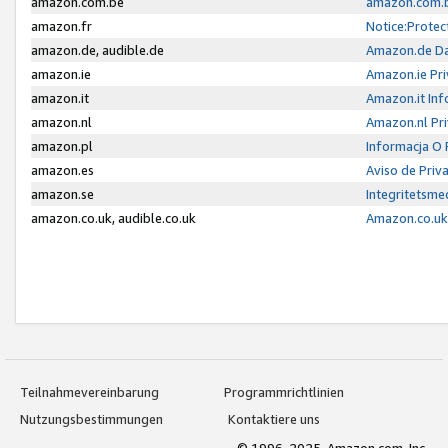
amazon.com.be
amazon.com.b
amazon.fr
Notice:Protec
amazon.de, audible.de
Amazon.de Da
amazon.ie
Amazon.ie Pri
amazon.it
Amazon.it Inf
amazon.nl
Amazon.nl Pri
amazon.pl
Informacja O
amazon.es
Aviso de Priv
amazon.se
Integritetsm
amazon.co.uk, audible.co.uk
Amazon.co.uk 
Teilnahmevereinbarung
Programmrichtlinien
Nutzungsbestimmungen
Kontaktiere uns