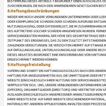
BESTIMMUNG DIESES ARTIKELS 7 BEGRÜNDET EINEN AUSSCHLUSS 
ZUSICHERUNGEN, DIE NACH DEN ANWENDBAREN GESETZLICHEN BE
8.Haftungsbeschränkungen
WEDER WIR NOCH UNSERE VERBUNDENEN UNTERNEHMEN ODER LIZEN
ODER EXEMPLARISCHE SCHÄDEN ODER SCHÄDEN AUFGRUND ENTGANG
NUTZUNGSAUSFALL ODER DATENVERLUST, DIE IM ZUSAMMENHANG MI
DES AUFTRETENS SOLCHER SCHÄDEN HINGEWIESEN WURDEN. FERN
SERVICEANGEBOTEN MAXIMAL DER HÖHE DES GESAMTBETRAGS DER 
ZEITPUNKT DES EREIGNISSES, DAS ZU DEM ZULETZT ENTSTANDENE
ZAHLENDEN VERGÜTUNGEN. SIE VERZICHTEN HIERMIT AUF ETWAIGE 
AUF ERFÜLLUNGSKLAGE, UNTERLASSUNGSKLAGE ODER ANDERE RECHT
DIESES ABSATZES BEGRÜNDET EINE EINSCHRÄNKUNG VON HAFTUNG
EINGESCHRÄNKT WERDEN KÖNNEN.
9.Haftungsfreistellung
SOFERN UND SOWEIT EIN HAFTUNGSAUSSCHLUSS NACH DEN ANWENDB
HAFTUNG FÜR ANGELEGENHEITEN AUS, DIE UNMITTELBAR ODER MITT
WEBSITE (EINSCHLIESSLICH IHRER NUTZUNG DER SERVICEANGEBOTE)
VERPFLICHTEN SICH, UNS, UNSERE VERBUNDENEN UNTERNEHMEN UN
(OFFICERS), ORGANMITGLIEDER (DIRECTORS) UND VERTRETER VON 
AUSLAGEN (EINSCHLIESSLICH ANGEMESSENER ANWALTSGEBÜHREN) FR
IHRER WEBSITE BZW. AUF IHRER WEBSITE ERSCHEINENDEM MATERIAL
MATERIALS MIT ANDEREN APPLIKATIONEN, INHALTEN ODER PROZESSE