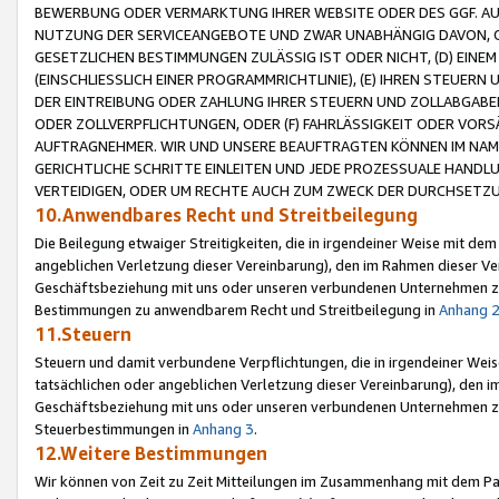
BEWERBUNG ODER VERMARKTUNG IHRER WEBSITE ODER DES GGF. AUF 
NUTZUNG DER SERVICEANGEBOTE UND ZWAR UNABHÄNGIG DAVON, O
GESETZLICHEN BESTIMMUNGEN ZULÄSSIG IST ODER NICHT, (D) EINE
(EINSCHLIESSLICH EINER PROGRAMMRICHTLINIE), (E) IHREN STEUER
DER EINTREIBUNG ODER ZAHLUNG IHRER STEUERN UND ZOLLABGAB
ODER ZOLLVERPFLICHTUNGEN, ODER (F) FAHRLÄSSIGKEIT ODER VORS
AUFTRAGNEHMER. WIR UND UNSERE BEAUFTRAGTEN KÖNNEN IM NAME
GERICHTLICHE SCHRITTE EINLEITEN UND JEDE PROZESSUALE HAND
VERTEIDIGEN, ODER UM RECHTE AUCH ZUM ZWECK DER DURCHSETZU
10.Anwendbares Recht und Streitbeilegung
Die Beilegung etwaiger Streitigkeiten, die in irgendeiner Weise mit de
angeblichen Verletzung dieser Vereinbarung), den im Rahmen dieser Ve
Geschäftsbeziehung mit uns oder unseren verbundenen Unternehmen zu
Bestimmungen zu anwendbarem Recht und Streitbeilegung in
Anhang 
11.Steuern
Steuern und damit verbundene Verpflichtungen, die in irgendeiner Wei
tatsächlichen oder angeblichen Verletzung dieser Vereinbarung), den 
Geschäftsbeziehung mit uns oder unseren verbundenen Unternehmen z
Steuerbestimmungen in
Anhang 3
.
12.Weitere Bestimmungen
Wir können von Zeit zu Zeit Mitteilungen im Zusammenhang mit dem Par