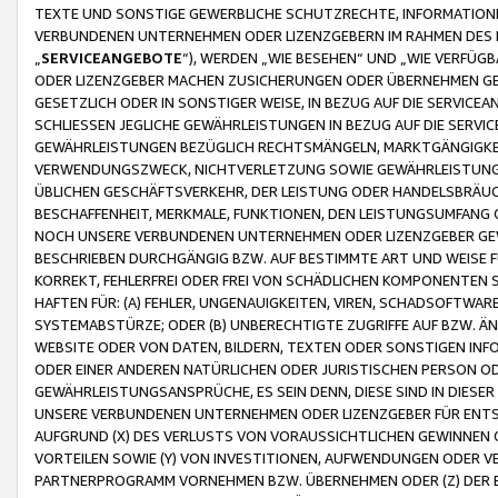
TEXTE UND SONSTIGE GEWERBLICHE SCHUTZRECHTE, INFORMATIONE
VERBUNDENEN UNTERNEHMEN ODER LIZENZGEBERN IM RAHMEN DES
„
SERVICEANGEBOTE
“), WERDEN „WIE BESEHEN“ UND „WIE VERFÜ
ODER LIZENZGEBER MACHEN ZUSICHERUNGEN ODER ÜBERNEHMEN GEW
GESETZLICH ODER IN SONSTIGER WEISE, IN BEZUG AUF DIE SERVI
SCHLIESSEN JEGLICHE GEWÄHRLEISTUNGEN IN BEZUG AUF DIE SERVI
GEWÄHRLEISTUNGEN BEZÜGLICH RECHTSMÄNGELN, MARKTGÄNGIGKEIT
VERWENDUNGSZWECK, NICHTVERLETZUNG SOWIE GEWÄHRLEISTUNGEN 
ÜBLICHEN GESCHÄFTSVERKEHR, DER LEISTUNG ODER HANDELSBRÄUCH
BESCHAFFENHEIT, MERKMALE, FUNKTIONEN, DEN LEISTUNGSUMFANG 
NOCH UNSERE VERBUNDENEN UNTERNEHMEN ODER LIZENZGEBER GEWÄ
BESCHRIEBEN DURCHGÄNGIG BZW. AUF BESTIMMTE ART UND WEISE
KORREKT, FEHLERFREI ODER FREI VON SCHÄDLICHEN KOMPONENTEN
HAFTEN FÜR: (A) FEHLER, UNGENAUIGKEITEN, VIREN, SCHADSOFTW
SYSTEMABSTÜRZE; ODER (B) UNBERECHTIGTE ZUGRIFFE AUF BZW. 
WEBSITE ODER VON DATEN, BILDERN, TEXTEN ODER SONSTIGEN INF
ODER EINER ANDEREN NATÜRLICHEN ODER JURISTISCHEN PERSON OD
GEWÄHRLEISTUNGSANSPRÜCHE, ES SEIN DENN, DIESE SIND IN DIES
UNSERE VERBUNDENEN UNTERNEHMEN ODER LIZENZGEBER FÜR EN
AUFGRUND (X) DES VERLUSTS VON VORAUSSICHTLICHEN GEWINNEN
VORTEILEN SOWIE (Y) VON INVESTITIONEN, AUFWENDUNGEN ODER VE
PARTNERPROGRAMM VORNEHMEN BZW. ÜBERNEHMEN ODER (Z) DER 