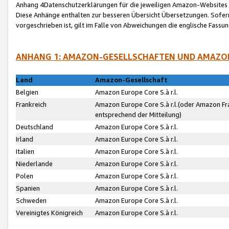
Anhang 4Datenschutzerklärungen für die jeweiligen Amazon-Websites
Diese Anhänge enthalten zur besseren Übersicht Übersetzungen. Sofe
vorgeschrieben ist, gilt im Falle von Abweichungen die englische Fass
ANHANG 1: AMAZON-GESELLSCHAFTEN UND AMAZO
Land
Amazon-Gesellschaft
Belgien
Amazon Europe Core S.à r.l.
Frankreich
Amazon Europe Core S.à r.l.(oder Amazon Fr
entsprechend der Mitteilung)
Deutschland
Amazon Europe Core S.à r.l.
Irland
Amazon Europe Core S.à r.l.
Italien
Amazon Europe Core S.à r.l.
Niederlande
Amazon Europe Core S.à r.l.
Polen
Amazon Europe Core S.à r.l.
Spanien
Amazon Europe Core S.à r.l.
Schweden
Amazon Europe Core S.à r.l.
Vereinigtes Königreich
Amazon Europe Core S.à r.l.