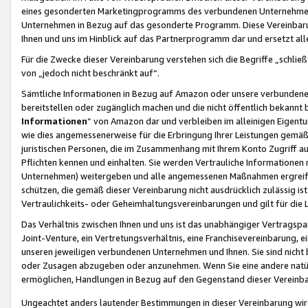
eines gesonderten Marketingprogramms des verbundenen Unternehmens
Unternehmen in Bezug auf das gesonderte Programm. Diese Vereinbarung
Ihnen und uns im Hinblick auf das Partnerprogramm dar und ersetzt al
Für die Zwecke dieser Vereinbarung verstehen sich die Begriffe „schließ
von „jedoch nicht beschränkt auf“.
Sämtliche Informationen in Bezug auf Amazon oder unsere verbunde
bereitstellen oder zugänglich machen und die nicht öffentlich bekannt bz
Informationen
“ von Amazon dar und verbleiben im alleinigen Eigent
wie dies angemessenerweise für die Erbringung Ihrer Leistungen gemäß d
juristischen Personen, die im Zusammenhang mit Ihrem Konto Zugriff au
Pflichten kennen und einhalten. Sie werden Vertrauliche Informationen 
Unternehmen) weitergeben und alle angemessenen Maßnahmen ergreifen
schützen, die gemäß dieser Vereinbarung nicht ausdrücklich zulässig is
Vertraulichkeits- oder Geheimhaltungsvereinbarungen und gilt für die
Das Verhältnis zwischen Ihnen und uns ist das unabhängiger Vertragspa
Joint-Venture, ein Vertretungsverhältnis, eine Franchisevereinbarung, 
unseren jeweiligen verbundenen Unternehmen und Ihnen. Sie sind ni
oder Zusagen abzugeben oder anzunehmen. Wenn Sie eine andere natürli
ermöglichen, Handlungen in Bezug auf den Gegenstand dieser Vereinbar
Ungeachtet anders lautender Bestimmungen in dieser Vereinbarung wird