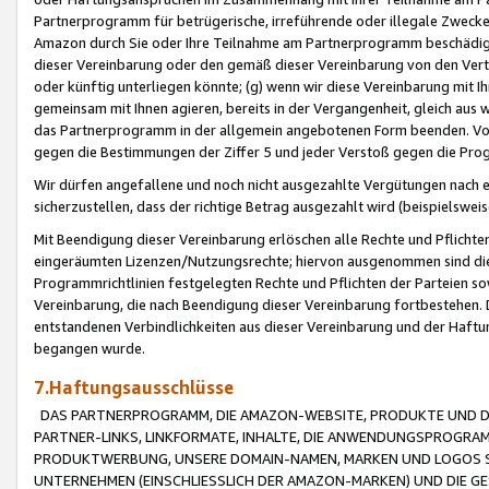
Partnerprogramm für betrügerische, irreführende oder illegale Zwecke
Amazon durch Sie oder Ihre Teilnahme am Partnerprogramm beschädig
dieser Vereinbarung oder den gemäß dieser Vereinbarung von den Vertr
oder künftig unterliegen könnte; (g) wenn wir diese Vereinbarung mit I
gemeinsam mit Ihnen agieren, bereits in der Vergangenheit, gleich aus
das Partnerprogramm in der allgemein angebotenen Form beenden. Vors
gegen die Bestimmungen der Ziffer 5 und jeder Verstoß gegen die Prog
Wir dürfen angefallene und noch nicht ausgezahlte Vergütungen nach 
sicherzustellen, dass der richtige Betrag ausgezahlt wird (beispielsw
Mit Beendigung dieser Vereinbarung erlöschen alle Rechte und Pflichte
eingeräumten Lizenzen/Nutzungsrechte; hiervon ausgenommen sind die in 
Programmrichtlinien festgelegten Rechte und Pflichten der Parteien sow
Vereinbarung, die nach Beendigung dieser Vereinbarung fortbestehen. D
entstandenen Verbindlichkeiten aus dieser Vereinbarung und der Haft
begangen wurde.
7.Haftungsausschlüsse
DAS PARTNERPROGRAMM, DIE AMAZON-WEBSITE, PRODUKTE UND DI
PARTNER-LINKS, LINKFORMATE, INHALTE, DIE ANWENDUNGSPROGR
PRODUKTWERBUNG, UNSERE DOMAIN-NAMEN, MARKEN UND LOGOS S
UNTERNEHMEN (EINSCHLIESSLICH DER AMAZON-MARKEN) UND DIE GE