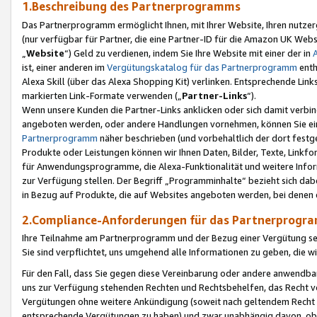
1.Beschreibung des Partnerprogramms
Das Partnerprogramm ermöglicht Ihnen, mit Ihrer Website, Ihren nutzer
(nur verfügbar für Partner, die eine Partner-ID für die Amazon UK We
„
Website
“) Geld zu verdienen, indem Sie Ihre Website mit einer der in
ist, einer anderen im
Vergütungskatalog für das Partnerprogramm
enth
Alexa Skill (über das Alexa Shopping Kit) verlinken. Entsprechende Lin
markierten Link-Formate verwenden („
Partner-Links
“).
Wenn unsere Kunden die Partner-Links anklicken oder sich damit verbi
angeboten werden, oder andere Handlungen vornehmen, können Sie eine
Partnerprogramm
näher beschrieben (und vorbehaltlich der dort festg
Produkte oder Leistungen können wir Ihnen Daten, Bilder, Texte, Linkfo
für Anwendungsprogramme, die Alexa-Funktionalität und weitere Inf
zur Verfügung stellen. Der Begriff „Programminhalte“ bezieht sich dabe
in Bezug auf Produkte, die auf Websites angeboten werden, bei denen 
2.Compliance-Anforderungen für das Partnerprog
Ihre Teilnahme am Partnerprogramm und der Bezug einer Vergütung setz
Sie sind verpflichtet, uns umgehend alle Informationen zu geben, die w
Für den Fall, dass Sie gegen diese Vereinbarung oder andere anwendba
uns zur Verfügung stehenden Rechten und Rechtsbehelfen, das Recht vo
Vergütungen ohne weitere Ankündigung (soweit nach geltendem Recht z
entsprechende Vergütungen zu haben) und zwar unabhängig davon, ob 