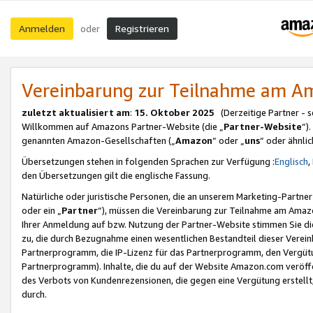
Anmelden
Registrieren
oder
Vereinbarung zur Teilnahme am 
zuletzt aktualisiert am
:
15. Oktober 2025
(Derzeitige Partner - 
Willkommen auf Amazons Partner-Website (die „
Partner-Website
“)
genannten Amazon-Gesellschaften („
Amazon
“ oder „
uns
“ oder ähnli
Übersetzungen stehen in folgenden Sprachen zur Verfügung :
Englisch
,
den Übersetzungen gilt die englische Fassung.
Natürliche oder juristische Personen, die an unserem Marketing-Partn
oder ein „
Partner
“), müssen die Vereinbarung zur Teilnahme am Ama
Ihrer Anmeldung auf bzw. Nutzung der Partner-Website stimmen Sie die
zu, die durch Bezugnahme einen wesentlichen Bestandteil dieser Verei
Partnerprogramm, die IP-Lizenz für das Partnerprogramm, den Vergütu
Partnerprogramm). Inhalte, die du auf der Website Amazon.com veröffe
des Verbots von Kundenrezensionen, die gegen eine Vergütung erstellt, 
durch.