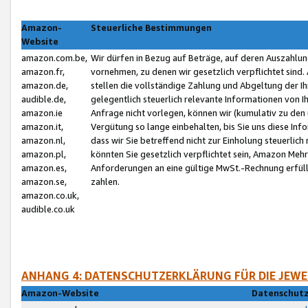
Amazon-
Steuerliche Bestimmungen
Website
amazon.com.be,
Wir dürfen in Bezug auf Beträge, auf deren Auszahlun
amazon.fr,
vornehmen, zu denen wir gesetzlich verpflichtet sind
amazon.de,
stellen die vollständige Zahlung und Abgeltung der 
audible.de,
gelegentlich steuerlich relevante Informationen von I
amazon.ie
Anfrage nicht vorlegen, können wir (kumulativ zu de
amazon.it,
Vergütung so lange einbehalten, bis Sie uns diese Inf
amazon.nl,
dass wir Sie betreffend nicht zur Einholung steuerlich 
amazon.pl,
könnten Sie gesetzlich verpflichtet sein, Amazon Meh
amazon.es,
Anforderungen an eine gültige MwSt.-Rechnung erfüllt
amazon.se,
zahlen.
amazon.co.uk,
audible.co.uk
ANHANG 4: DATENSCHUTZERKLÄRUNG FÜR DIE JEWE
Amazon-Website
Datenschutz