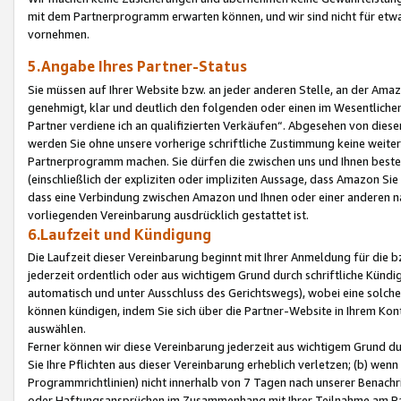
mit dem Partnerprogramm erwarten können, und wir sind nicht für etwa
vornehmen.
5.Angabe Ihres Partner-Status
Sie müssen auf Ihrer Website bzw. an jeder anderen Stelle, an der Am
genehmigt, klar und deutlich den folgenden oder einen im Wesentlichen
Partner verdiene ich an qualifizierten Verkäufen“. Abgesehen von die
werden Sie ohne unsere vorherige schriftliche Zustimmung keine weite
Partnerprogramm machen. Sie dürfen die zwischen uns und Ihnen best
(einschließlich der expliziten oder impliziten Aussage, dass Amazon Si
dass eine Verbindung zwischen Amazon und Ihnen oder einer anderen natü
vorliegenden Vereinbarung ausdrücklich gestattet ist.
6.Laufzeit und Kündigung
Die Laufzeit dieser Vereinbarung beginnt mit Ihrer Anmeldung für die 
jederzeit ordentlich oder aus wichtigem Grund durch schriftliche Kündi
automatisch und unter Ausschluss des Gerichtswegs), wobei eine solch
können kündigen, indem Sie sich über die Partner-Website in Ihrem Ko
auswählen.
Ferner können wir diese Vereinbarung jederzeit aus wichtigem Grund dur
Sie Ihre Pflichten aus dieser Vereinbarung erheblich verletzen; (b) wen
Programmrichtlinien) nicht innerhalb von 7 Tagen nach unserer Benachr
oder Haftungsansprüchen im Zusammenhang mit Ihrer Teilnahme am Pa