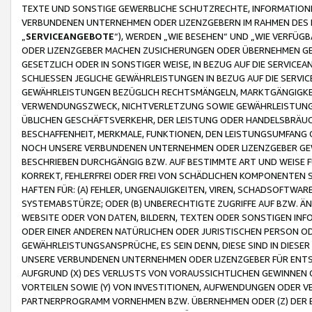
TEXTE UND SONSTIGE GEWERBLICHE SCHUTZRECHTE, INFORMATIONE
VERBUNDENEN UNTERNEHMEN ODER LIZENZGEBERN IM RAHMEN DES
„
SERVICEANGEBOTE
“), WERDEN „WIE BESEHEN“ UND „WIE VERFÜ
ODER LIZENZGEBER MACHEN ZUSICHERUNGEN ODER ÜBERNEHMEN GEW
GESETZLICH ODER IN SONSTIGER WEISE, IN BEZUG AUF DIE SERVI
SCHLIESSEN JEGLICHE GEWÄHRLEISTUNGEN IN BEZUG AUF DIE SERVI
GEWÄHRLEISTUNGEN BEZÜGLICH RECHTSMÄNGELN, MARKTGÄNGIGKEIT
VERWENDUNGSZWECK, NICHTVERLETZUNG SOWIE GEWÄHRLEISTUNGEN 
ÜBLICHEN GESCHÄFTSVERKEHR, DER LEISTUNG ODER HANDELSBRÄUCH
BESCHAFFENHEIT, MERKMALE, FUNKTIONEN, DEN LEISTUNGSUMFANG 
NOCH UNSERE VERBUNDENEN UNTERNEHMEN ODER LIZENZGEBER GEWÄ
BESCHRIEBEN DURCHGÄNGIG BZW. AUF BESTIMMTE ART UND WEISE
KORREKT, FEHLERFREI ODER FREI VON SCHÄDLICHEN KOMPONENTEN
HAFTEN FÜR: (A) FEHLER, UNGENAUIGKEITEN, VIREN, SCHADSOFTW
SYSTEMABSTÜRZE; ODER (B) UNBERECHTIGTE ZUGRIFFE AUF BZW. 
WEBSITE ODER VON DATEN, BILDERN, TEXTEN ODER SONSTIGEN INF
ODER EINER ANDEREN NATÜRLICHEN ODER JURISTISCHEN PERSON OD
GEWÄHRLEISTUNGSANSPRÜCHE, ES SEIN DENN, DIESE SIND IN DIES
UNSERE VERBUNDENEN UNTERNEHMEN ODER LIZENZGEBER FÜR EN
AUFGRUND (X) DES VERLUSTS VON VORAUSSICHTLICHEN GEWINNEN
VORTEILEN SOWIE (Y) VON INVESTITIONEN, AUFWENDUNGEN ODER VE
PARTNERPROGRAMM VORNEHMEN BZW. ÜBERNEHMEN ODER (Z) DER 