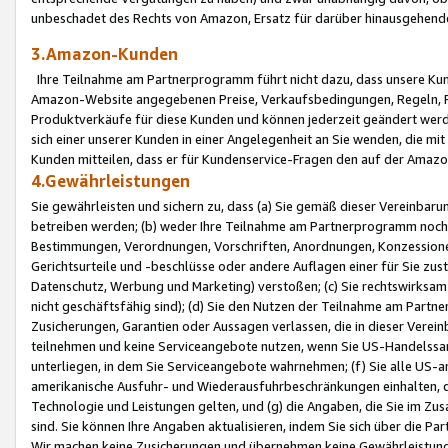
unbeschadet des Rechts von Amazon, Ersatz für darüber hinausgehen
3.Amazon-Kunden
Ihre Teilnahme am Partnerprogramm führt nicht dazu, dass unsere Kun
Amazon-Website angegebenen Preise, Verkaufsbedingungen, Regeln, Ri
Produktverkäufe für diese Kunden und können jederzeit geändert werde
sich einer unserer Kunden in einer Angelegenheit an Sie wenden, die 
Kunden mitteilen, dass er für Kundenservice-Fragen den auf der Ama
4.Gewährleistungen
Sie gewährleisten und sichern zu, dass (a) Sie gemäß dieser Vereinba
betreiben werden; (b) weder Ihre Teilnahme am Partnerprogramm noch d
Bestimmungen, Verordnungen, Vorschriften, Anordnungen, Konzessionen,
Gerichtsurteile und -beschlüsse oder andere Auflagen einer für Sie zu
Datenschutz, Werbung und Marketing) verstoßen; (c) Sie rechtswirksam 
nicht geschäftsfähig sind); (d) Sie den Nutzen der Teilnahme am Partne
Zusicherungen, Garantien oder Aussagen verlassen, die in dieser Verein
teilnehmen und keine Serviceangebote nutzen, wenn Sie US-Handelssa
unterliegen, in dem Sie Serviceangebote wahrnehmen; (f) Sie alle US
amerikanische Ausfuhr- und Wiederausfuhrbeschränkungen einhalten, 
Technologie und Leistungen gelten, und (g) die Angaben, die Sie im 
sind. Sie können Ihre Angaben aktualisieren, indem Sie sich über die 
Wir machen keine Zusicherungen und übernehmen keine Gewährleistun