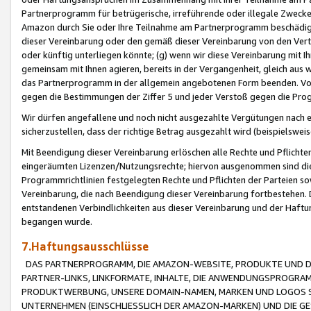
Partnerprogramm für betrügerische, irreführende oder illegale Zwecke
Amazon durch Sie oder Ihre Teilnahme am Partnerprogramm beschädig
dieser Vereinbarung oder den gemäß dieser Vereinbarung von den Vertr
oder künftig unterliegen könnte; (g) wenn wir diese Vereinbarung mit I
gemeinsam mit Ihnen agieren, bereits in der Vergangenheit, gleich aus
das Partnerprogramm in der allgemein angebotenen Form beenden. Vors
gegen die Bestimmungen der Ziffer 5 und jeder Verstoß gegen die Prog
Wir dürfen angefallene und noch nicht ausgezahlte Vergütungen nach 
sicherzustellen, dass der richtige Betrag ausgezahlt wird (beispielsw
Mit Beendigung dieser Vereinbarung erlöschen alle Rechte und Pflichte
eingeräumten Lizenzen/Nutzungsrechte; hiervon ausgenommen sind die in 
Programmrichtlinien festgelegten Rechte und Pflichten der Parteien sow
Vereinbarung, die nach Beendigung dieser Vereinbarung fortbestehen. D
entstandenen Verbindlichkeiten aus dieser Vereinbarung und der Haft
begangen wurde.
7.Haftungsausschlüsse
DAS PARTNERPROGRAMM, DIE AMAZON-WEBSITE, PRODUKTE UND DI
PARTNER-LINKS, LINKFORMATE, INHALTE, DIE ANWENDUNGSPROGR
PRODUKTWERBUNG, UNSERE DOMAIN-NAMEN, MARKEN UND LOGOS S
UNTERNEHMEN (EINSCHLIESSLICH DER AMAZON-MARKEN) UND DIE GE