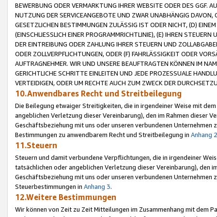
BEWERBUNG ODER VERMARKTUNG IHRER WEBSITE ODER DES GGF. AUF 
NUTZUNG DER SERVICEANGEBOTE UND ZWAR UNABHÄNGIG DAVON, O
GESETZLICHEN BESTIMMUNGEN ZULÄSSIG IST ODER NICHT, (D) EINE
(EINSCHLIESSLICH EINER PROGRAMMRICHTLINIE), (E) IHREN STEUER
DER EINTREIBUNG ODER ZAHLUNG IHRER STEUERN UND ZOLLABGAB
ODER ZOLLVERPFLICHTUNGEN, ODER (F) FAHRLÄSSIGKEIT ODER VORS
AUFTRAGNEHMER. WIR UND UNSERE BEAUFTRAGTEN KÖNNEN IM NAME
GERICHTLICHE SCHRITTE EINLEITEN UND JEDE PROZESSUALE HAND
VERTEIDIGEN, ODER UM RECHTE AUCH ZUM ZWECK DER DURCHSETZU
10.Anwendbares Recht und Streitbeilegung
Die Beilegung etwaiger Streitigkeiten, die in irgendeiner Weise mit de
angeblichen Verletzung dieser Vereinbarung), den im Rahmen dieser Ve
Geschäftsbeziehung mit uns oder unseren verbundenen Unternehmen zu
Bestimmungen zu anwendbarem Recht und Streitbeilegung in
Anhang 
11.Steuern
Steuern und damit verbundene Verpflichtungen, die in irgendeiner Wei
tatsächlichen oder angeblichen Verletzung dieser Vereinbarung), den 
Geschäftsbeziehung mit uns oder unseren verbundenen Unternehmen z
Steuerbestimmungen in
Anhang 3
.
12.Weitere Bestimmungen
Wir können von Zeit zu Zeit Mitteilungen im Zusammenhang mit dem Par