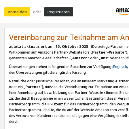
Anmelden
Registrieren
oder
Vereinbarung zur Teilnahme am 
zuletzt aktualisiert am
:
15. Oktober 2025
(Derzeitige Partner - 
Willkommen auf Amazons Partner-Website (die „
Partner-Website
“)
genannten Amazon-Gesellschaften („
Amazon
“ oder „
uns
“ oder ähnli
Übersetzungen stehen in folgenden Sprachen zur Verfügung :
Englisch
,
den Übersetzungen gilt die englische Fassung.
Natürliche oder juristische Personen, die an unserem Marketing-Partn
oder ein „
Partner
“), müssen die Vereinbarung zur Teilnahme am Ama
Ihrer Anmeldung auf bzw. Nutzung der Partner-Website stimmen Sie die
zu, die durch Bezugnahme einen wesentlichen Bestandteil dieser Verei
Partnerprogramm, die IP-Lizenz für das Partnerprogramm, den Vergütu
Partnerprogramm). Inhalte, die du auf der Website Amazon.com veröffe
des Verbots von Kundenrezensionen, die gegen eine Vergütung erstellt, 
durch.