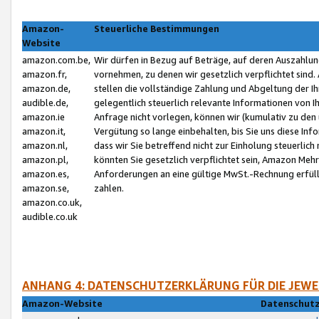
Amazon-
Steuerliche Bestimmungen
Website
amazon.com.be,
Wir dürfen in Bezug auf Beträge, auf deren Auszahlun
amazon.fr,
vornehmen, zu denen wir gesetzlich verpflichtet sind
amazon.de,
stellen die vollständige Zahlung und Abgeltung der 
audible.de,
gelegentlich steuerlich relevante Informationen von I
amazon.ie
Anfrage nicht vorlegen, können wir (kumulativ zu de
amazon.it,
Vergütung so lange einbehalten, bis Sie uns diese Inf
amazon.nl,
dass wir Sie betreffend nicht zur Einholung steuerlich 
amazon.pl,
könnten Sie gesetzlich verpflichtet sein, Amazon Meh
amazon.es,
Anforderungen an eine gültige MwSt.-Rechnung erfüllt
amazon.se,
zahlen.
amazon.co.uk,
audible.co.uk
ANHANG 4: DATENSCHUTZERKLÄRUNG FÜR DIE JEWE
Amazon-Website
Datenschutz