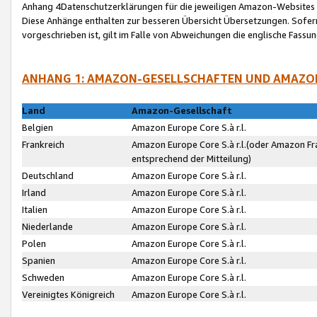
Anhang 4Datenschutzerklärungen für die jeweiligen Amazon-Websites
Diese Anhänge enthalten zur besseren Übersicht Übersetzungen. Sofe
vorgeschrieben ist, gilt im Falle von Abweichungen die englische Fass
ANHANG 1: AMAZON-GESELLSCHAFTEN UND AMAZO
Land
Amazon-Gesellschaft
Belgien
Amazon Europe Core S.à r.l.
Frankreich
Amazon Europe Core S.à r.l.(oder Amazon Fr
entsprechend der Mitteilung)
Deutschland
Amazon Europe Core S.à r.l.
Irland
Amazon Europe Core S.à r.l.
Italien
Amazon Europe Core S.à r.l.
Niederlande
Amazon Europe Core S.à r.l.
Polen
Amazon Europe Core S.à r.l.
Spanien
Amazon Europe Core S.à r.l.
Schweden
Amazon Europe Core S.à r.l.
Vereinigtes Königreich
Amazon Europe Core S.à r.l.