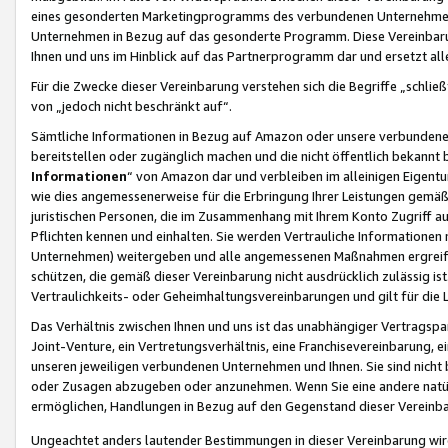
eines gesonderten Marketingprogramms des verbundenen Unternehmens
Unternehmen in Bezug auf das gesonderte Programm. Diese Vereinbarung
Ihnen und uns im Hinblick auf das Partnerprogramm dar und ersetzt al
Für die Zwecke dieser Vereinbarung verstehen sich die Begriffe „schließ
von „jedoch nicht beschränkt auf“.
Sämtliche Informationen in Bezug auf Amazon oder unsere verbunde
bereitstellen oder zugänglich machen und die nicht öffentlich bekannt bz
Informationen
“ von Amazon dar und verbleiben im alleinigen Eigent
wie dies angemessenerweise für die Erbringung Ihrer Leistungen gemäß d
juristischen Personen, die im Zusammenhang mit Ihrem Konto Zugriff au
Pflichten kennen und einhalten. Sie werden Vertrauliche Informationen 
Unternehmen) weitergeben und alle angemessenen Maßnahmen ergreifen
schützen, die gemäß dieser Vereinbarung nicht ausdrücklich zulässig is
Vertraulichkeits- oder Geheimhaltungsvereinbarungen und gilt für die
Das Verhältnis zwischen Ihnen und uns ist das unabhängiger Vertragspa
Joint-Venture, ein Vertretungsverhältnis, eine Franchisevereinbarung, 
unseren jeweiligen verbundenen Unternehmen und Ihnen. Sie sind ni
oder Zusagen abzugeben oder anzunehmen. Wenn Sie eine andere natürli
ermöglichen, Handlungen in Bezug auf den Gegenstand dieser Vereinbar
Ungeachtet anders lautender Bestimmungen in dieser Vereinbarung wird