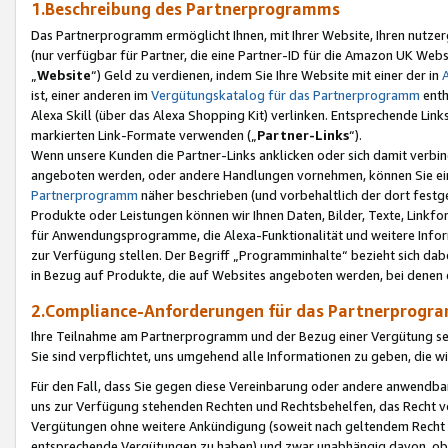
1.Beschreibung des Partnerprogramms
Das Partnerprogramm ermöglicht Ihnen, mit Ihrer Website, Ihren nutzer
(nur verfügbar für Partner, die eine Partner-ID für die Amazon UK We
„
Website
“) Geld zu verdienen, indem Sie Ihre Website mit einer der in
ist, einer anderen im
Vergütungskatalog für das Partnerprogramm
enth
Alexa Skill (über das Alexa Shopping Kit) verlinken. Entsprechende Lin
markierten Link-Formate verwenden („
Partner-Links
“).
Wenn unsere Kunden die Partner-Links anklicken oder sich damit verbi
angeboten werden, oder andere Handlungen vornehmen, können Sie eine
Partnerprogramm
näher beschrieben (und vorbehaltlich der dort festg
Produkte oder Leistungen können wir Ihnen Daten, Bilder, Texte, Linkfo
für Anwendungsprogramme, die Alexa-Funktionalität und weitere Inf
zur Verfügung stellen. Der Begriff „Programminhalte“ bezieht sich dabe
in Bezug auf Produkte, die auf Websites angeboten werden, bei denen 
2.Compliance-Anforderungen für das Partnerprog
Ihre Teilnahme am Partnerprogramm und der Bezug einer Vergütung setz
Sie sind verpflichtet, uns umgehend alle Informationen zu geben, die w
Für den Fall, dass Sie gegen diese Vereinbarung oder andere anwendba
uns zur Verfügung stehenden Rechten und Rechtsbehelfen, das Recht vo
Vergütungen ohne weitere Ankündigung (soweit nach geltendem Recht z
entsprechende Vergütungen zu haben) und zwar unabhängig davon, ob 