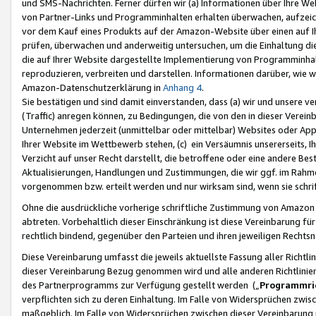
und SMS-Nachrichten. Ferner dürfen wir (a) Informationen über Ihre We
von Partner-Links und Programminhalten erhalten überwachen, aufzei
vor dem Kauf eines Produkts auf der Amazon-Website über einen auf Ih
prüfen, überwachen und anderweitig untersuchen, um die Einhaltung dies
die auf Ihrer Website dargestellte Implementierung von Programminhalt
reproduzieren, verbreiten und darstellen. Informationen darüber, wie w
Amazon-Datenschutzerklärung in
Anhang 4
.
Sie bestätigen und sind damit einverstanden, dass (a) wir und unsere 
(Traffic) anregen können, zu Bedingungen, die von den in dieser Vere
Unternehmen jederzeit (unmittelbar oder mittelbar) Websites oder Appl
Ihrer Website im Wettbewerb stehen, (c) ein Versäumnis unsererseits, I
Verzicht auf unser Recht darstellt, die betroffene oder eine andere B
Aktualisierungen, Handlungen und Zustimmungen, die wir ggf. im Rahme
vorgenommen bzw. erteilt werden und nur wirksam sind, wenn sie schri
Ohne die ausdrückliche vorherige schriftliche Zustimmung von Amazon
abtreten. Vorbehaltlich dieser Einschränkung ist diese Vereinbarung f
rechtlich bindend, gegenüber den Parteien und ihren jeweiligen Rech
Diese Vereinbarung umfasst die jeweils aktuellste Fassung aller Richtli
dieser Vereinbarung Bezug genommen wird und alle anderen Richtlinie
des Partnerprogramms zur Verfügung gestellt werden („
Programmric
verpflichten sich zu deren Einhaltung. Im Falle von Widersprüchen zwi
maßgeblich. Im Falle von Widersprüchen zwischen dieser Vereinbarun