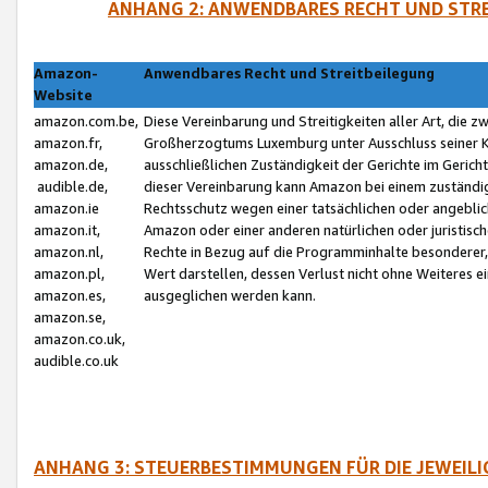
ANHANG 2: ANWENDBARES RECHT UND STRE
Amazon-
Anwendbares Recht und Streitbeilegung
Website
amazon.com.be,
Diese Vereinbarung und Streitigkeiten aller Art, die 
amazon.fr,
Großherzogtums Luxemburg unter Ausschluss seiner Kol
amazon.de,
ausschließlichen Zuständigkeit der Gerichte im Geri
audible.de,
dieser Vereinbarung kann Amazon bei einem zuständig
amazon.ie
Rechtsschutz wegen einer tatsächlichen oder angebli
amazon.it,
Amazon oder einer anderen natürlichen oder juristisc
amazon.nl,
Rechte in Bezug auf die Programminhalte besonderer,
amazon.pl,
Wert darstellen, dessen Verlust nicht ohne Weiteres e
amazon.es,
ausgeglichen werden kann.
amazon.se,
amazon.co.uk,
audible.co.uk
ANHANG 3: STEUERBESTIMMUNGEN FÜR DIE JEWEIL