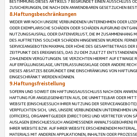
BESTIMMUNG DIESES ARTIKELS 7 BEGRÜNDET EINEN AUSSCHLUSS 
ZUSICHERUNGEN, DIE NACH DEN ANWENDBAREN GESETZLICHEN BE
8.Haftungsbeschränkungen
WEDER WIR NOCH UNSERE VERBUNDENEN UNTERNEHMEN ODER LIZEN
ODER EXEMPLARISCHE SCHÄDEN ODER SCHÄDEN AUFGRUND ENTGANG
NUTZUNGSAUSFALL ODER DATENVERLUST, DIE IM ZUSAMMENHANG MI
DES AUFTRETENS SOLCHER SCHÄDEN HINGEWIESEN WURDEN. FERN
SERVICEANGEBOTEN MAXIMAL DER HÖHE DES GESAMTBETRAGS DER 
ZEITPUNKT DES EREIGNISSES, DAS ZU DEM ZULETZT ENTSTANDENE
ZAHLENDEN VERGÜTUNGEN. SIE VERZICHTEN HIERMIT AUF ETWAIGE 
AUF ERFÜLLUNGSKLAGE, UNTERLASSUNGSKLAGE ODER ANDERE RECHT
DIESES ABSATZES BEGRÜNDET EINE EINSCHRÄNKUNG VON HAFTUNG
EINGESCHRÄNKT WERDEN KÖNNEN.
9.Haftungsfreistellung
SOFERN UND SOWEIT EIN HAFTUNGSAUSSCHLUSS NACH DEN ANWENDB
HAFTUNG FÜR ANGELEGENHEITEN AUS, DIE UNMITTELBAR ODER MITT
WEBSITE (EINSCHLIESSLICH IHRER NUTZUNG DER SERVICEANGEBOTE)
VERPFLICHTEN SICH, UNS, UNSERE VERBUNDENEN UNTERNEHMEN UN
(OFFICERS), ORGANMITGLIEDER (DIRECTORS) UND VERTRETER VON 
AUSLAGEN (EINSCHLIESSLICH ANGEMESSENER ANWALTSGEBÜHREN) FR
IHRER WEBSITE BZW. AUF IHRER WEBSITE ERSCHEINENDEM MATERIAL
MATERIALS MIT ANDEREN APPLIKATIONEN, INHALTEN ODER PROZESSE