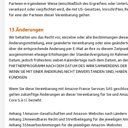
Parteien in irgendeiner Weise (einschließlich des Ergreifens oder Unt
veranlasst oder verpflichtet wird, die mit US-Gesetzen, Vorschriften,
für eine der Parteien dieser Vereinbarung gelten.
13.Änderungen
Wir behalten uns das Recht vor, einzelne oder alle Bestimmungen diese
Änderungsmitteilung, eine geänderte Vereinbarung oder eine geänderte 
über die entsprechende Änderung per E-Mail an Ihre zu diesem Zeitpun
ausgenommen etwaige Erhöhungen der Standardvergütung im Rahmen
Datum, jedoch frühestens sieben Kalendertage nach dem Datum, an de
PARTNERPROGRAMM NACH DEM DATUM DES WIRKSAMWERDENS DER Ä
WENN SIE MIT EINER ÄNDERUNG NICHT EINVERSTANDEN SIND, HABEN S
KÜNDIGEN.
Wenn Sie diese Vereinbarung mit Amazon France Services SAS geschlo
gelten zukünftige Änderungen an dieser Vereinbarung für Sie und Ama
Core S.à r.l. bezieht.
Anhang 1Amazon-Gesellschaften und Amazon-Websites nach Ländern
Anhang 2Anwendbares Recht und Streitbeilegung für die jeweiligen 
Anhang 3Steuerbestimmungen für die jeweiligen Amazon-Websites