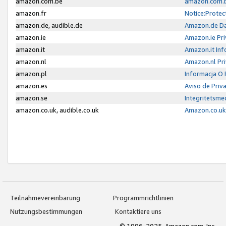
amazon.com.be
amazon.com.b
amazon.fr
Notice:Protec
amazon.de, audible.de
Amazon.de Da
amazon.ie
Amazon.ie Pri
amazon.it
Amazon.it Inf
amazon.nl
Amazon.nl Pri
amazon.pl
Informacja O
amazon.es
Aviso de Priv
amazon.se
Integritetsm
amazon.co.uk, audible.co.uk
Amazon.co.uk 
Teilnahmevereinbarung
Programmrichtlinien
Nutzungsbestimmungen
Kontaktiere uns