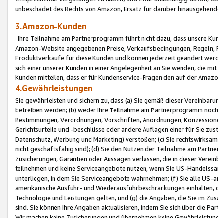
unbeschadet des Rechts von Amazon, Ersatz für darüber hinausgehen
3.Amazon-Kunden
Ihre Teilnahme am Partnerprogramm führt nicht dazu, dass unsere Kun
Amazon-Website angegebenen Preise, Verkaufsbedingungen, Regeln, Ri
Produktverkäufe für diese Kunden und können jederzeit geändert werde
sich einer unserer Kunden in einer Angelegenheit an Sie wenden, die 
Kunden mitteilen, dass er für Kundenservice-Fragen den auf der Ama
4.Gewährleistungen
Sie gewährleisten und sichern zu, dass (a) Sie gemäß dieser Vereinba
betreiben werden; (b) weder Ihre Teilnahme am Partnerprogramm noch d
Bestimmungen, Verordnungen, Vorschriften, Anordnungen, Konzessionen,
Gerichtsurteile und -beschlüsse oder andere Auflagen einer für Sie zu
Datenschutz, Werbung und Marketing) verstoßen; (c) Sie rechtswirksam 
nicht geschäftsfähig sind); (d) Sie den Nutzen der Teilnahme am Partne
Zusicherungen, Garantien oder Aussagen verlassen, die in dieser Verein
teilnehmen und keine Serviceangebote nutzen, wenn Sie US-Handelssa
unterliegen, in dem Sie Serviceangebote wahrnehmen; (f) Sie alle US
amerikanische Ausfuhr- und Wiederausfuhrbeschränkungen einhalten, 
Technologie und Leistungen gelten, und (g) die Angaben, die Sie im 
sind. Sie können Ihre Angaben aktualisieren, indem Sie sich über die 
Wir machen keine Zusicherungen und übernehmen keine Gewährleistun