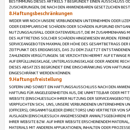
BESTIMMUNG DIESES ARTIKELS 7 BEGRÜNDET EINEN AUSSCHLUSS 
ZUSICHERUNGEN, DIE NACH DEN ANWENDBAREN GESETZLICHEN BE
8.Haftungsbeschränkungen
WEDER WIR NOCH UNSERE VERBUNDENEN UNTERNEHMEN ODER LIZEN
ODER EXEMPLARISCHE SCHÄDEN ODER SCHÄDEN AUFGRUND ENTGANG
NUTZUNGSAUSFALL ODER DATENVERLUST, DIE IM ZUSAMMENHANG MI
DES AUFTRETENS SOLCHER SCHÄDEN HINGEWIESEN WURDEN. FERN
SERVICEANGEBOTEN MAXIMAL DER HÖHE DES GESAMTBETRAGS DER 
ZEITPUNKT DES EREIGNISSES, DAS ZU DEM ZULETZT ENTSTANDENE
ZAHLENDEN VERGÜTUNGEN. SIE VERZICHTEN HIERMIT AUF ETWAIGE 
AUF ERFÜLLUNGSKLAGE, UNTERLASSUNGSKLAGE ODER ANDERE RECHT
DIESES ABSATZES BEGRÜNDET EINE EINSCHRÄNKUNG VON HAFTUNG
EINGESCHRÄNKT WERDEN KÖNNEN.
9.Haftungsfreistellung
SOFERN UND SOWEIT EIN HAFTUNGSAUSSCHLUSS NACH DEN ANWENDB
HAFTUNG FÜR ANGELEGENHEITEN AUS, DIE UNMITTELBAR ODER MITT
WEBSITE (EINSCHLIESSLICH IHRER NUTZUNG DER SERVICEANGEBOTE)
VERPFLICHTEN SICH, UNS, UNSERE VERBUNDENEN UNTERNEHMEN UN
(OFFICERS), ORGANMITGLIEDER (DIRECTORS) UND VERTRETER VON 
AUSLAGEN (EINSCHLIESSLICH ANGEMESSENER ANWALTSGEBÜHREN) FR
IHRER WEBSITE BZW. AUF IHRER WEBSITE ERSCHEINENDEM MATERIAL
MATERIALS MIT ANDEREN APPLIKATIONEN, INHALTEN ODER PROZESSE