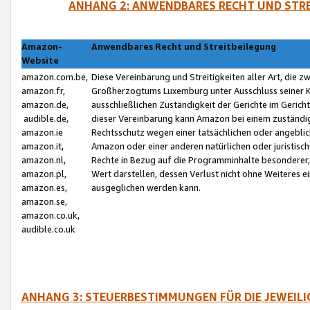
ANHANG 2: ANWENDBARES RECHT UND STRE
Amazon-
Anwendbares Recht und Streitbeilegung
Website
amazon.com.be,
Diese Vereinbarung und Streitigkeiten aller Art, die 
amazon.fr,
Großherzogtums Luxemburg unter Ausschluss seiner Kol
amazon.de,
ausschließlichen Zuständigkeit der Gerichte im Geri
audible.de,
dieser Vereinbarung kann Amazon bei einem zuständig
amazon.ie
Rechtsschutz wegen einer tatsächlichen oder angebli
amazon.it,
Amazon oder einer anderen natürlichen oder juristisc
amazon.nl,
Rechte in Bezug auf die Programminhalte besonderer,
amazon.pl,
Wert darstellen, dessen Verlust nicht ohne Weiteres e
amazon.es,
ausgeglichen werden kann.
amazon.se,
amazon.co.uk,
audible.co.uk
ANHANG 3: STEUERBESTIMMUNGEN FÜR DIE JEWEIL