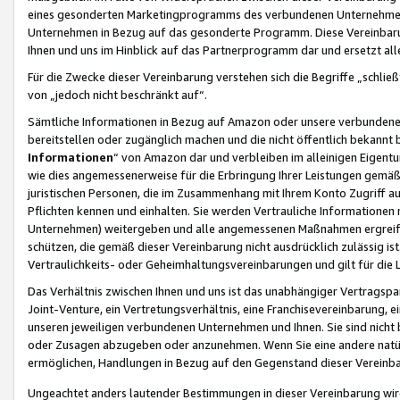
eines gesonderten Marketingprogramms des verbundenen Unternehmens
Unternehmen in Bezug auf das gesonderte Programm. Diese Vereinbarung
Ihnen und uns im Hinblick auf das Partnerprogramm dar und ersetzt al
Für die Zwecke dieser Vereinbarung verstehen sich die Begriffe „schließ
von „jedoch nicht beschränkt auf“.
Sämtliche Informationen in Bezug auf Amazon oder unsere verbunde
bereitstellen oder zugänglich machen und die nicht öffentlich bekannt bz
Informationen
“ von Amazon dar und verbleiben im alleinigen Eigent
wie dies angemessenerweise für die Erbringung Ihrer Leistungen gemäß d
juristischen Personen, die im Zusammenhang mit Ihrem Konto Zugriff au
Pflichten kennen und einhalten. Sie werden Vertrauliche Informationen 
Unternehmen) weitergeben und alle angemessenen Maßnahmen ergreifen
schützen, die gemäß dieser Vereinbarung nicht ausdrücklich zulässig is
Vertraulichkeits- oder Geheimhaltungsvereinbarungen und gilt für die
Das Verhältnis zwischen Ihnen und uns ist das unabhängiger Vertragspa
Joint-Venture, ein Vertretungsverhältnis, eine Franchisevereinbarung, 
unseren jeweiligen verbundenen Unternehmen und Ihnen. Sie sind ni
oder Zusagen abzugeben oder anzunehmen. Wenn Sie eine andere natürli
ermöglichen, Handlungen in Bezug auf den Gegenstand dieser Vereinbar
Ungeachtet anders lautender Bestimmungen in dieser Vereinbarung wird