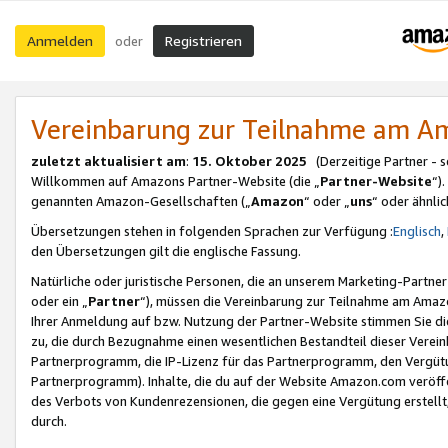
Anmelden
Registrieren
oder
Vereinbarung zur Teilnahme am 
zuletzt aktualisiert am
:
15. Oktober 2025
(Derzeitige Partner - 
Willkommen auf Amazons Partner-Website (die „
Partner-Website
“)
genannten Amazon-Gesellschaften („
Amazon
“ oder „
uns
“ oder ähnli
Übersetzungen stehen in folgenden Sprachen zur Verfügung :
Englisch
,
den Übersetzungen gilt die englische Fassung.
Natürliche oder juristische Personen, die an unserem Marketing-Partn
oder ein „
Partner
“), müssen die Vereinbarung zur Teilnahme am Ama
Ihrer Anmeldung auf bzw. Nutzung der Partner-Website stimmen Sie die
zu, die durch Bezugnahme einen wesentlichen Bestandteil dieser Verei
Partnerprogramm, die IP-Lizenz für das Partnerprogramm, den Vergütu
Partnerprogramm). Inhalte, die du auf der Website Amazon.com veröffe
des Verbots von Kundenrezensionen, die gegen eine Vergütung erstellt, 
durch.