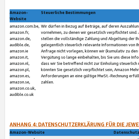
Amazon-
Steuerliche Bestimmungen
Website
amazon.com.be,
Wir dürfen in Bezug auf Beträge, auf deren Auszahlun
amazon.fr,
vornehmen, zu denen wir gesetzlich verpflichtet sind
amazon.de,
stellen die vollständige Zahlung und Abgeltung der 
audible.de,
gelegentlich steuerlich relevante Informationen von I
amazon.ie
Anfrage nicht vorlegen, können wir (kumulativ zu de
amazon.it,
Vergütung so lange einbehalten, bis Sie uns diese Inf
amazon.nl,
dass wir Sie betreffend nicht zur Einholung steuerlich 
amazon.pl,
könnten Sie gesetzlich verpflichtet sein, Amazon Meh
amazon.es,
Anforderungen an eine gültige MwSt.-Rechnung erfüllt
amazon.se,
zahlen.
amazon.co.uk,
audible.co.uk
ANHANG 4: DATENSCHUTZERKLÄRUNG FÜR DIE JEWE
Amazon-Website
Datenschutz