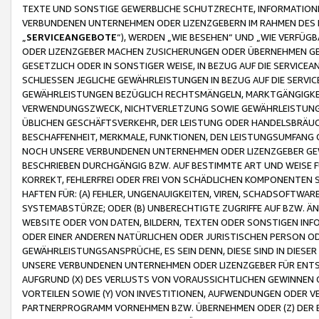
TEXTE UND SONSTIGE GEWERBLICHE SCHUTZRECHTE, INFORMATIONE
VERBUNDENEN UNTERNEHMEN ODER LIZENZGEBERN IM RAHMEN DES
„
SERVICEANGEBOTE
“), WERDEN „WIE BESEHEN“ UND „WIE VERFÜ
ODER LIZENZGEBER MACHEN ZUSICHERUNGEN ODER ÜBERNEHMEN GEW
GESETZLICH ODER IN SONSTIGER WEISE, IN BEZUG AUF DIE SERVI
SCHLIESSEN JEGLICHE GEWÄHRLEISTUNGEN IN BEZUG AUF DIE SERVI
GEWÄHRLEISTUNGEN BEZÜGLICH RECHTSMÄNGELN, MARKTGÄNGIGKEIT
VERWENDUNGSZWECK, NICHTVERLETZUNG SOWIE GEWÄHRLEISTUNGEN 
ÜBLICHEN GESCHÄFTSVERKEHR, DER LEISTUNG ODER HANDELSBRÄUCH
BESCHAFFENHEIT, MERKMALE, FUNKTIONEN, DEN LEISTUNGSUMFANG 
NOCH UNSERE VERBUNDENEN UNTERNEHMEN ODER LIZENZGEBER GEWÄ
BESCHRIEBEN DURCHGÄNGIG BZW. AUF BESTIMMTE ART UND WEISE
KORREKT, FEHLERFREI ODER FREI VON SCHÄDLICHEN KOMPONENTEN
HAFTEN FÜR: (A) FEHLER, UNGENAUIGKEITEN, VIREN, SCHADSOFTW
SYSTEMABSTÜRZE; ODER (B) UNBERECHTIGTE ZUGRIFFE AUF BZW. 
WEBSITE ODER VON DATEN, BILDERN, TEXTEN ODER SONSTIGEN INF
ODER EINER ANDEREN NATÜRLICHEN ODER JURISTISCHEN PERSON OD
GEWÄHRLEISTUNGSANSPRÜCHE, ES SEIN DENN, DIESE SIND IN DIES
UNSERE VERBUNDENEN UNTERNEHMEN ODER LIZENZGEBER FÜR EN
AUFGRUND (X) DES VERLUSTS VON VORAUSSICHTLICHEN GEWINNEN
VORTEILEN SOWIE (Y) VON INVESTITIONEN, AUFWENDUNGEN ODER VE
PARTNERPROGRAMM VORNEHMEN BZW. ÜBERNEHMEN ODER (Z) DER 