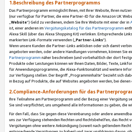
1.Beschreibung des Partnerprogramms
Das Partnerprogramm ermöglicht Ihnen, mit Ihrer Website, Ihren nutzer
(nur verfügbar für Partner, die eine Partner-ID für die Amazon UK We
„
Website
“) Geld zu verdienen, indem Sie Ihre Website mit einer der in
ist, einer anderen im
Vergütungskatalog für das Partnerprogramm
enth
Alexa Skill (über das Alexa Shopping Kit) verlinken. Entsprechende Lin
markierten Link-Formate verwenden („
Partner-Links
“).
Wenn unsere Kunden die Partner-Links anklicken oder sich damit verbi
angeboten werden, oder andere Handlungen vornehmen, können Sie eine
Partnerprogramm
näher beschrieben (und vorbehaltlich der dort festg
Produkte oder Leistungen können wir Ihnen Daten, Bilder, Texte, Linkfo
für Anwendungsprogramme, die Alexa-Funktionalität und weitere Inf
zur Verfügung stellen. Der Begriff „Programminhalte“ bezieht sich dabe
in Bezug auf Produkte, die auf Websites angeboten werden, bei denen 
2.Compliance-Anforderungen für das Partnerprog
Ihre Teilnahme am Partnerprogramm und der Bezug einer Vergütung setz
Sie sind verpflichtet, uns umgehend alle Informationen zu geben, die w
Für den Fall, dass Sie gegen diese Vereinbarung oder andere anwendba
uns zur Verfügung stehenden Rechten und Rechtsbehelfen, das Recht vo
Vergütungen ohne weitere Ankündigung (soweit nach geltendem Recht z
entsprechende Vergütungen zu haben) und zwar unabhängig davon, ob 