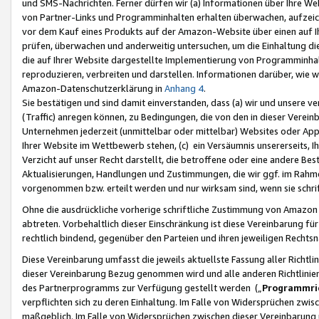
und SMS-Nachrichten. Ferner dürfen wir (a) Informationen über Ihre We
von Partner-Links und Programminhalten erhalten überwachen, aufzei
vor dem Kauf eines Produkts auf der Amazon-Website über einen auf Ih
prüfen, überwachen und anderweitig untersuchen, um die Einhaltung dies
die auf Ihrer Website dargestellte Implementierung von Programminhalt
reproduzieren, verbreiten und darstellen. Informationen darüber, wie w
Amazon-Datenschutzerklärung in
Anhang 4
.
Sie bestätigen und sind damit einverstanden, dass (a) wir und unsere 
(Traffic) anregen können, zu Bedingungen, die von den in dieser Vere
Unternehmen jederzeit (unmittelbar oder mittelbar) Websites oder Appl
Ihrer Website im Wettbewerb stehen, (c) ein Versäumnis unsererseits, I
Verzicht auf unser Recht darstellt, die betroffene oder eine andere B
Aktualisierungen, Handlungen und Zustimmungen, die wir ggf. im Rahme
vorgenommen bzw. erteilt werden und nur wirksam sind, wenn sie schri
Ohne die ausdrückliche vorherige schriftliche Zustimmung von Amazon
abtreten. Vorbehaltlich dieser Einschränkung ist diese Vereinbarung f
rechtlich bindend, gegenüber den Parteien und ihren jeweiligen Rech
Diese Vereinbarung umfasst die jeweils aktuellste Fassung aller Richtli
dieser Vereinbarung Bezug genommen wird und alle anderen Richtlinie
des Partnerprogramms zur Verfügung gestellt werden („
Programmric
verpflichten sich zu deren Einhaltung. Im Falle von Widersprüchen zwi
maßgeblich. Im Falle von Widersprüchen zwischen dieser Vereinbarun