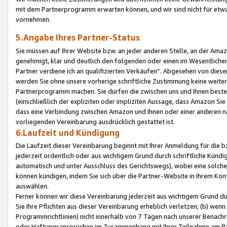
mit dem Partnerprogramm erwarten können, und wir sind nicht für etwa
vornehmen.
5.Angabe Ihres Partner-Status
Sie müssen auf Ihrer Website bzw. an jeder anderen Stelle, an der Am
genehmigt, klar und deutlich den folgenden oder einen im Wesentlichen
Partner verdiene ich an qualifizierten Verkäufen“. Abgesehen von die
werden Sie ohne unsere vorherige schriftliche Zustimmung keine weite
Partnerprogramm machen. Sie dürfen die zwischen uns und Ihnen best
(einschließlich der expliziten oder impliziten Aussage, dass Amazon Si
dass eine Verbindung zwischen Amazon und Ihnen oder einer anderen natü
vorliegenden Vereinbarung ausdrücklich gestattet ist.
6.Laufzeit und Kündigung
Die Laufzeit dieser Vereinbarung beginnt mit Ihrer Anmeldung für die 
jederzeit ordentlich oder aus wichtigem Grund durch schriftliche Kündi
automatisch und unter Ausschluss des Gerichtswegs), wobei eine solch
können kündigen, indem Sie sich über die Partner-Website in Ihrem Ko
auswählen.
Ferner können wir diese Vereinbarung jederzeit aus wichtigem Grund dur
Sie Ihre Pflichten aus dieser Vereinbarung erheblich verletzen; (b) wen
Programmrichtlinien) nicht innerhalb von 7 Tagen nach unserer Benachr
oder Haftungsansprüchen im Zusammenhang mit Ihrer Teilnahme am Pa