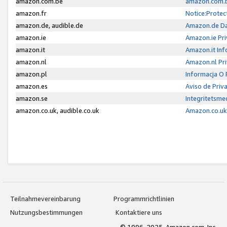
amazon.com.be
amazon.com.b
amazon.fr
Notice:Protec
amazon.de, audible.de
Amazon.de Da
amazon.ie
Amazon.ie Pri
amazon.it
Amazon.it Inf
amazon.nl
Amazon.nl Pri
amazon.pl
Informacja O
amazon.es
Aviso de Priv
amazon.se
Integritetsm
amazon.co.uk, audible.co.uk
Amazon.co.uk 
Teilnahmevereinbarung
Programmrichtlinien
Nutzungsbestimmungen
Kontaktiere uns