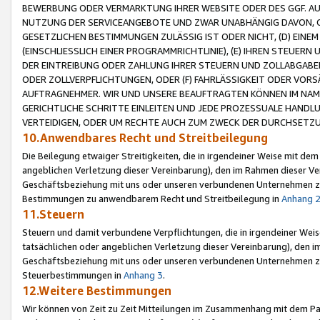
BEWERBUNG ODER VERMARKTUNG IHRER WEBSITE ODER DES GGF. AUF 
NUTZUNG DER SERVICEANGEBOTE UND ZWAR UNABHÄNGIG DAVON, O
GESETZLICHEN BESTIMMUNGEN ZULÄSSIG IST ODER NICHT, (D) EINE
(EINSCHLIESSLICH EINER PROGRAMMRICHTLINIE), (E) IHREN STEUER
DER EINTREIBUNG ODER ZAHLUNG IHRER STEUERN UND ZOLLABGAB
ODER ZOLLVERPFLICHTUNGEN, ODER (F) FAHRLÄSSIGKEIT ODER VORS
AUFTRAGNEHMER. WIR UND UNSERE BEAUFTRAGTEN KÖNNEN IM NAME
GERICHTLICHE SCHRITTE EINLEITEN UND JEDE PROZESSUALE HAND
VERTEIDIGEN, ODER UM RECHTE AUCH ZUM ZWECK DER DURCHSETZU
10.Anwendbares Recht und Streitbeilegung
Die Beilegung etwaiger Streitigkeiten, die in irgendeiner Weise mit de
angeblichen Verletzung dieser Vereinbarung), den im Rahmen dieser Ve
Geschäftsbeziehung mit uns oder unseren verbundenen Unternehmen zu
Bestimmungen zu anwendbarem Recht und Streitbeilegung in
Anhang 
11.Steuern
Steuern und damit verbundene Verpflichtungen, die in irgendeiner Wei
tatsächlichen oder angeblichen Verletzung dieser Vereinbarung), den 
Geschäftsbeziehung mit uns oder unseren verbundenen Unternehmen z
Steuerbestimmungen in
Anhang 3
.
12.Weitere Bestimmungen
Wir können von Zeit zu Zeit Mitteilungen im Zusammenhang mit dem Par