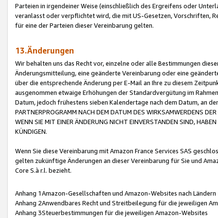
Parteien in irgendeiner Weise (einschließlich des Ergreifens oder Unt
veranlasst oder verpflichtet wird, die mit US-Gesetzen, Vorschriften,
für eine der Parteien dieser Vereinbarung gelten.
13.Änderungen
Wir behalten uns das Recht vor, einzelne oder alle Bestimmungen diese
Änderungsmitteilung, eine geänderte Vereinbarung oder eine geänderte 
über die entsprechende Änderung per E-Mail an Ihre zu diesem Zeitpun
ausgenommen etwaige Erhöhungen der Standardvergütung im Rahmen
Datum, jedoch frühestens sieben Kalendertage nach dem Datum, an de
PARTNERPROGRAMM NACH DEM DATUM DES WIRKSAMWERDENS DER Ä
WENN SIE MIT EINER ÄNDERUNG NICHT EINVERSTANDEN SIND, HABEN S
KÜNDIGEN.
Wenn Sie diese Vereinbarung mit Amazon France Services SAS geschlo
gelten zukünftige Änderungen an dieser Vereinbarung für Sie und Ama
Core S.à r.l. bezieht.
Anhang 1Amazon-Gesellschaften und Amazon-Websites nach Ländern
Anhang 2Anwendbares Recht und Streitbeilegung für die jeweiligen 
Anhang 3Steuerbestimmungen für die jeweiligen Amazon-Websites