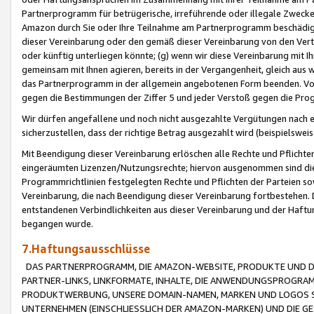
Partnerprogramm für betrügerische, irreführende oder illegale Zwecke
Amazon durch Sie oder Ihre Teilnahme am Partnerprogramm beschädig
dieser Vereinbarung oder den gemäß dieser Vereinbarung von den Vertr
oder künftig unterliegen könnte; (g) wenn wir diese Vereinbarung mit I
gemeinsam mit Ihnen agieren, bereits in der Vergangenheit, gleich aus
das Partnerprogramm in der allgemein angebotenen Form beenden. Vors
gegen die Bestimmungen der Ziffer 5 und jeder Verstoß gegen die Prog
Wir dürfen angefallene und noch nicht ausgezahlte Vergütungen nach 
sicherzustellen, dass der richtige Betrag ausgezahlt wird (beispielsw
Mit Beendigung dieser Vereinbarung erlöschen alle Rechte und Pflichte
eingeräumten Lizenzen/Nutzungsrechte; hiervon ausgenommen sind die in 
Programmrichtlinien festgelegten Rechte und Pflichten der Parteien sow
Vereinbarung, die nach Beendigung dieser Vereinbarung fortbestehen. D
entstandenen Verbindlichkeiten aus dieser Vereinbarung und der Haft
begangen wurde.
7.Haftungsausschlüsse
DAS PARTNERPROGRAMM, DIE AMAZON-WEBSITE, PRODUKTE UND DI
PARTNER-LINKS, LINKFORMATE, INHALTE, DIE ANWENDUNGSPROGR
PRODUKTWERBUNG, UNSERE DOMAIN-NAMEN, MARKEN UND LOGOS S
UNTERNEHMEN (EINSCHLIESSLICH DER AMAZON-MARKEN) UND DIE GE