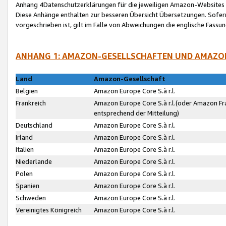
Anhang 4Datenschutzerklärungen für die jeweiligen Amazon-Websites
Diese Anhänge enthalten zur besseren Übersicht Übersetzungen. Sofe
vorgeschrieben ist, gilt im Falle von Abweichungen die englische Fass
ANHANG 1: AMAZON-GESELLSCHAFTEN UND AMAZO
Land
Amazon-Gesellschaft
Belgien
Amazon Europe Core S.à r.l.
Frankreich
Amazon Europe Core S.à r.l.(oder Amazon Fr
entsprechend der Mitteilung)
Deutschland
Amazon Europe Core S.à r.l.
Irland
Amazon Europe Core S.à r.l.
Italien
Amazon Europe Core S.à r.l.
Niederlande
Amazon Europe Core S.à r.l.
Polen
Amazon Europe Core S.à r.l.
Spanien
Amazon Europe Core S.à r.l.
Schweden
Amazon Europe Core S.à r.l.
Vereinigtes Königreich
Amazon Europe Core S.à r.l.