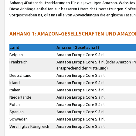
Anhang 4Datenschutzerklärungen für die jeweiligen Amazon-Websites
Diese Anhänge enthalten zur besseren Übersicht Übersetzungen. Sofe
vorgeschrieben ist, gilt im Falle von Abweichungen die englische Fass
ANHANG 1: AMAZON-GESELLSCHAFTEN UND AMAZO
Land
Amazon-Gesellschaft
Belgien
Amazon Europe Core S.à r.l.
Frankreich
Amazon Europe Core S.à r.l.(oder Amazon Fr
entsprechend der Mitteilung)
Deutschland
Amazon Europe Core S.à r.l.
Irland
Amazon Europe Core S.à r.l.
Italien
Amazon Europe Core S.à r.l.
Niederlande
Amazon Europe Core S.à r.l.
Polen
Amazon Europe Core S.à r.l.
Spanien
Amazon Europe Core S.à r.l.
Schweden
Amazon Europe Core S.à r.l.
Vereinigtes Königreich
Amazon Europe Core S.à r.l.