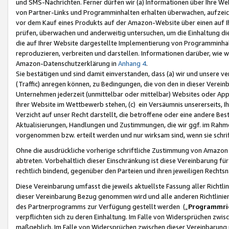
und SMS-Nachrichten. Ferner dürfen wir (a) Informationen über Ihre We
von Partner-Links und Programminhalten erhalten überwachen, aufzei
vor dem Kauf eines Produkts auf der Amazon-Website über einen auf Ih
prüfen, überwachen und anderweitig untersuchen, um die Einhaltung dies
die auf Ihrer Website dargestellte Implementierung von Programminhalt
reproduzieren, verbreiten und darstellen. Informationen darüber, wie w
Amazon-Datenschutzerklärung in
Anhang 4
.
Sie bestätigen und sind damit einverstanden, dass (a) wir und unsere 
(Traffic) anregen können, zu Bedingungen, die von den in dieser Vere
Unternehmen jederzeit (unmittelbar oder mittelbar) Websites oder Appl
Ihrer Website im Wettbewerb stehen, (c) ein Versäumnis unsererseits, I
Verzicht auf unser Recht darstellt, die betroffene oder eine andere B
Aktualisierungen, Handlungen und Zustimmungen, die wir ggf. im Rahme
vorgenommen bzw. erteilt werden und nur wirksam sind, wenn sie schri
Ohne die ausdrückliche vorherige schriftliche Zustimmung von Amazon
abtreten. Vorbehaltlich dieser Einschränkung ist diese Vereinbarung f
rechtlich bindend, gegenüber den Parteien und ihren jeweiligen Rech
Diese Vereinbarung umfasst die jeweils aktuellste Fassung aller Richtli
dieser Vereinbarung Bezug genommen wird und alle anderen Richtlinie
des Partnerprogramms zur Verfügung gestellt werden („
Programmric
verpflichten sich zu deren Einhaltung. Im Falle von Widersprüchen zwi
maßgeblich. Im Falle von Widersprüchen zwischen dieser Vereinbarun