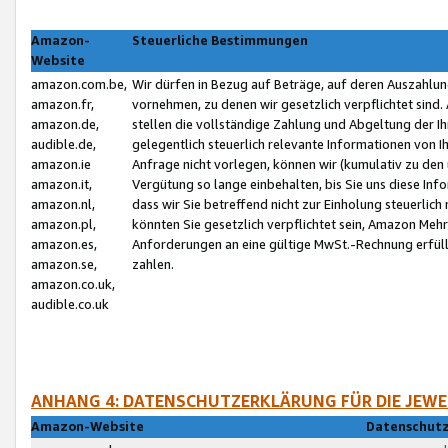
Amazon-
Steuerliche Bestimmungen
Website
amazon.com.be,
Wir dürfen in Bezug auf Beträge, auf deren Auszahlun
amazon.fr,
vornehmen, zu denen wir gesetzlich verpflichtet sind
amazon.de,
stellen die vollständige Zahlung und Abgeltung der 
audible.de,
gelegentlich steuerlich relevante Informationen von I
amazon.ie
Anfrage nicht vorlegen, können wir (kumulativ zu de
amazon.it,
Vergütung so lange einbehalten, bis Sie uns diese Inf
amazon.nl,
dass wir Sie betreffend nicht zur Einholung steuerlich 
amazon.pl,
könnten Sie gesetzlich verpflichtet sein, Amazon Meh
amazon.es,
Anforderungen an eine gültige MwSt.-Rechnung erfüllt
amazon.se,
zahlen.
amazon.co.uk,
audible.co.uk
ANHANG 4: DATENSCHUTZERKLÄRUNG FÜR DIE JEWE
Amazon-Website
Datenschutz