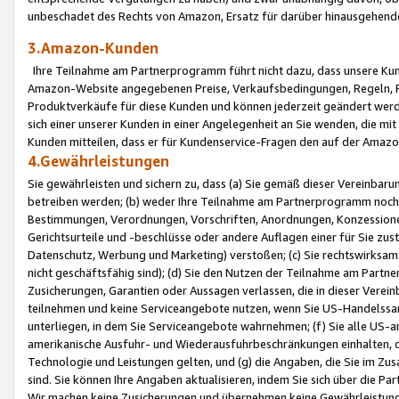
unbeschadet des Rechts von Amazon, Ersatz für darüber hinausgehen
3.Amazon-Kunden
Ihre Teilnahme am Partnerprogramm führt nicht dazu, dass unsere Kun
Amazon-Website angegebenen Preise, Verkaufsbedingungen, Regeln, Ri
Produktverkäufe für diese Kunden und können jederzeit geändert werde
sich einer unserer Kunden in einer Angelegenheit an Sie wenden, die 
Kunden mitteilen, dass er für Kundenservice-Fragen den auf der Ama
4.Gewährleistungen
Sie gewährleisten und sichern zu, dass (a) Sie gemäß dieser Vereinba
betreiben werden; (b) weder Ihre Teilnahme am Partnerprogramm noch d
Bestimmungen, Verordnungen, Vorschriften, Anordnungen, Konzessionen,
Gerichtsurteile und -beschlüsse oder andere Auflagen einer für Sie zu
Datenschutz, Werbung und Marketing) verstoßen; (c) Sie rechtswirksam 
nicht geschäftsfähig sind); (d) Sie den Nutzen der Teilnahme am Partne
Zusicherungen, Garantien oder Aussagen verlassen, die in dieser Verein
teilnehmen und keine Serviceangebote nutzen, wenn Sie US-Handelssa
unterliegen, in dem Sie Serviceangebote wahrnehmen; (f) Sie alle US
amerikanische Ausfuhr- und Wiederausfuhrbeschränkungen einhalten, 
Technologie und Leistungen gelten, und (g) die Angaben, die Sie im 
sind. Sie können Ihre Angaben aktualisieren, indem Sie sich über die 
Wir machen keine Zusicherungen und übernehmen keine Gewährleistun