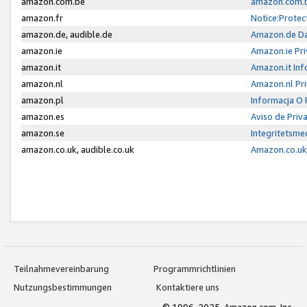
amazon.com.be
amazon.com.b
amazon.fr
Notice:Protec
amazon.de, audible.de
Amazon.de Da
amazon.ie
Amazon.ie Pri
amazon.it
Amazon.it Inf
amazon.nl
Amazon.nl Pri
amazon.pl
Informacja O
amazon.es
Aviso de Priv
amazon.se
Integritetsm
amazon.co.uk, audible.co.uk
Amazon.co.uk 
Teilnahmevereinbarung
Programmrichtlinien
Nutzungsbestimmungen
Kontaktiere uns