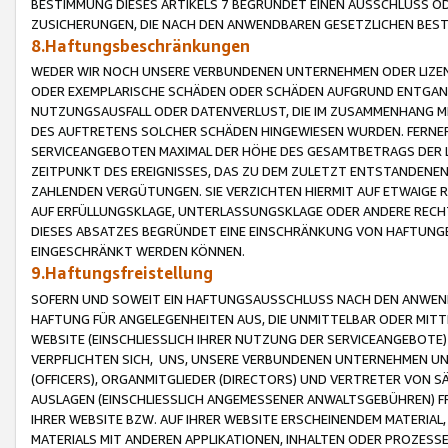
BESTIMMUNG DIESES ARTIKELS 7 BEGRÜNDET EINEN AUSSCHLUSS 
ZUSICHERUNGEN, DIE NACH DEN ANWENDBAREN GESETZLICHEN BE
8.Haftungsbeschränkungen
WEDER WIR NOCH UNSERE VERBUNDENEN UNTERNEHMEN ODER LIZEN
ODER EXEMPLARISCHE SCHÄDEN ODER SCHÄDEN AUFGRUND ENTGANG
NUTZUNGSAUSFALL ODER DATENVERLUST, DIE IM ZUSAMMENHANG MI
DES AUFTRETENS SOLCHER SCHÄDEN HINGEWIESEN WURDEN. FERN
SERVICEANGEBOTEN MAXIMAL DER HÖHE DES GESAMTBETRAGS DER 
ZEITPUNKT DES EREIGNISSES, DAS ZU DEM ZULETZT ENTSTANDENE
ZAHLENDEN VERGÜTUNGEN. SIE VERZICHTEN HIERMIT AUF ETWAIGE 
AUF ERFÜLLUNGSKLAGE, UNTERLASSUNGSKLAGE ODER ANDERE RECHT
DIESES ABSATZES BEGRÜNDET EINE EINSCHRÄNKUNG VON HAFTUNG
EINGESCHRÄNKT WERDEN KÖNNEN.
9.Haftungsfreistellung
SOFERN UND SOWEIT EIN HAFTUNGSAUSSCHLUSS NACH DEN ANWENDB
HAFTUNG FÜR ANGELEGENHEITEN AUS, DIE UNMITTELBAR ODER MITT
WEBSITE (EINSCHLIESSLICH IHRER NUTZUNG DER SERVICEANGEBOTE)
VERPFLICHTEN SICH, UNS, UNSERE VERBUNDENEN UNTERNEHMEN UN
(OFFICERS), ORGANMITGLIEDER (DIRECTORS) UND VERTRETER VON 
AUSLAGEN (EINSCHLIESSLICH ANGEMESSENER ANWALTSGEBÜHREN) FR
IHRER WEBSITE BZW. AUF IHRER WEBSITE ERSCHEINENDEM MATERIAL
MATERIALS MIT ANDEREN APPLIKATIONEN, INHALTEN ODER PROZESSE