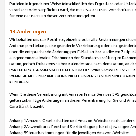
Parteien in irgendeiner Weise (einschließlich des Ergreifens oder Unt
veranlasst oder verpflichtet wird, die mit US-Gesetzen, Vorschriften,
für eine der Parteien dieser Vereinbarung gelten.
13.Änderungen
Wir behalten uns das Recht vor, einzelne oder alle Bestimmungen diese
Änderungsmitteilung, eine geänderte Vereinbarung oder eine geänderte 
über die entsprechende Änderung per E-Mail an Ihre zu diesem Zeitpun
ausgenommen etwaige Erhöhungen der Standardvergütung im Rahmen
Datum, jedoch frühestens sieben Kalendertage nach dem Datum, an de
PARTNERPROGRAMM NACH DEM DATUM DES WIRKSAMWERDENS DER Ä
WENN SIE MIT EINER ÄNDERUNG NICHT EINVERSTANDEN SIND, HABEN S
KÜNDIGEN.
Wenn Sie diese Vereinbarung mit Amazon France Services SAS geschlo
gelten zukünftige Änderungen an dieser Vereinbarung für Sie und Ama
Core S.à r.l. bezieht.
Anhang 1Amazon-Gesellschaften und Amazon-Websites nach Ländern
Anhang 2Anwendbares Recht und Streitbeilegung für die jeweiligen 
Anhang 3Steuerbestimmungen für die jeweiligen Amazon-Websites