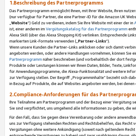
1.Beschreibung des Partnerprogramms
Das Partnerprogramm ermöglicht Ihnen, mit Ihrer Website, Ihren nutzer
(nur verfügbar für Partner, die eine Partner-ID für die Amazon UK We
„
Website
“) Geld zu verdienen, indem Sie Ihre Website mit einer der in
ist, einer anderen im
Vergütungskatalog für das Partnerprogramm
enth
Alexa Skill (über das Alexa Shopping Kit) verlinken. Entsprechende Lin
markierten Link-Formate verwenden („
Partner-Links
“).
Wenn unsere Kunden die Partner-Links anklicken oder sich damit verbi
angeboten werden, oder andere Handlungen vornehmen, können Sie eine
Partnerprogramm
näher beschrieben (und vorbehaltlich der dort festg
Produkte oder Leistungen können wir Ihnen Daten, Bilder, Texte, Linkfo
für Anwendungsprogramme, die Alexa-Funktionalität und weitere Inf
zur Verfügung stellen. Der Begriff „Programminhalte“ bezieht sich dabe
in Bezug auf Produkte, die auf Websites angeboten werden, bei denen 
2.Compliance-Anforderungen für das Partnerprog
Ihre Teilnahme am Partnerprogramm und der Bezug einer Vergütung setz
Sie sind verpflichtet, uns umgehend alle Informationen zu geben, die w
Für den Fall, dass Sie gegen diese Vereinbarung oder andere anwendba
uns zur Verfügung stehenden Rechten und Rechtsbehelfen, das Recht vo
Vergütungen ohne weitere Ankündigung (soweit nach geltendem Recht z
entsprechende Vergütungen zu haben) und zwar unabhängig davon, ob 