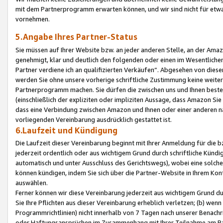
mit dem Partnerprogramm erwarten können, und wir sind nicht für etwa
vornehmen.
5.Angabe Ihres Partner-Status
Sie müssen auf Ihrer Website bzw. an jeder anderen Stelle, an der Am
genehmigt, klar und deutlich den folgenden oder einen im Wesentlichen
Partner verdiene ich an qualifizierten Verkäufen“. Abgesehen von die
werden Sie ohne unsere vorherige schriftliche Zustimmung keine weite
Partnerprogramm machen. Sie dürfen die zwischen uns und Ihnen best
(einschließlich der expliziten oder impliziten Aussage, dass Amazon Si
dass eine Verbindung zwischen Amazon und Ihnen oder einer anderen natü
vorliegenden Vereinbarung ausdrücklich gestattet ist.
6.Laufzeit und Kündigung
Die Laufzeit dieser Vereinbarung beginnt mit Ihrer Anmeldung für die 
jederzeit ordentlich oder aus wichtigem Grund durch schriftliche Kündi
automatisch und unter Ausschluss des Gerichtswegs), wobei eine solch
können kündigen, indem Sie sich über die Partner-Website in Ihrem Ko
auswählen.
Ferner können wir diese Vereinbarung jederzeit aus wichtigem Grund dur
Sie Ihre Pflichten aus dieser Vereinbarung erheblich verletzen; (b) wen
Programmrichtlinien) nicht innerhalb von 7 Tagen nach unserer Benachr
oder Haftungsansprüchen im Zusammenhang mit Ihrer Teilnahme am Pa