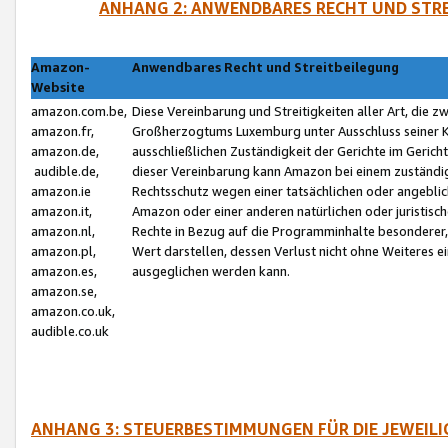
ANHANG 2: ANWENDBARES RECHT UND STRE
Amazon-
Anwendbares Recht und Streitbeilegung
Website
amazon.com.be,
Diese Vereinbarung und Streitigkeiten aller Art, die 
amazon.fr,
Großherzogtums Luxemburg unter Ausschluss seiner Kol
amazon.de,
ausschließlichen Zuständigkeit der Gerichte im Geri
audible.de,
dieser Vereinbarung kann Amazon bei einem zuständig
amazon.ie
Rechtsschutz wegen einer tatsächlichen oder angebli
amazon.it,
Amazon oder einer anderen natürlichen oder juristisc
amazon.nl,
Rechte in Bezug auf die Programminhalte besonderer,
amazon.pl,
Wert darstellen, dessen Verlust nicht ohne Weiteres e
amazon.es,
ausgeglichen werden kann.
amazon.se,
amazon.co.uk,
audible.co.uk
ANHANG 3: STEUERBESTIMMUNGEN FÜR DIE JEWEIL