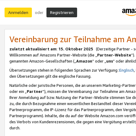
Anmelden
Registrieren
oder
Vereinbarung zur Teilnahme am 
zuletzt aktualisiert am
:
15. Oktober 2025
(Derzeitige Partner - 
Willkommen auf Amazons Partner-Website (die „
Partner-Website
“)
genannten Amazon-Gesellschaften („
Amazon
“ oder „
uns
“ oder ähnli
Übersetzungen stehen in folgenden Sprachen zur Verfügung :
Englisch
,
den Übersetzungen gilt die englische Fassung.
Natürliche oder juristische Personen, die an unserem Marketing-Partn
oder ein „
Partner
“), müssen die Vereinbarung zur Teilnahme am Ama
Ihrer Anmeldung auf bzw. Nutzung der Partner-Website stimmen Sie die
zu, die durch Bezugnahme einen wesentlichen Bestandteil dieser Verei
Partnerprogramm, die IP-Lizenz für das Partnerprogramm, den Vergütu
Partnerprogramm). Inhalte, die du auf der Website Amazon.com veröffe
des Verbots von Kundenrezensionen, die gegen eine Vergütung erstellt, 
durch.