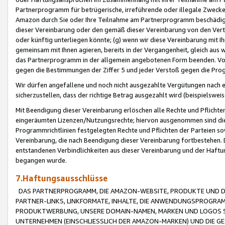
Partnerprogramm für betrügerische, irreführende oder illegale Zwecke
Amazon durch Sie oder Ihre Teilnahme am Partnerprogramm beschädig
dieser Vereinbarung oder den gemäß dieser Vereinbarung von den Vertr
oder künftig unterliegen könnte; (g) wenn wir diese Vereinbarung mit I
gemeinsam mit Ihnen agieren, bereits in der Vergangenheit, gleich aus
das Partnerprogramm in der allgemein angebotenen Form beenden. Vors
gegen die Bestimmungen der Ziffer 5 und jeder Verstoß gegen die Prog
Wir dürfen angefallene und noch nicht ausgezahlte Vergütungen nach 
sicherzustellen, dass der richtige Betrag ausgezahlt wird (beispielsw
Mit Beendigung dieser Vereinbarung erlöschen alle Rechte und Pflichte
eingeräumten Lizenzen/Nutzungsrechte; hiervon ausgenommen sind die in 
Programmrichtlinien festgelegten Rechte und Pflichten der Parteien sow
Vereinbarung, die nach Beendigung dieser Vereinbarung fortbestehen. D
entstandenen Verbindlichkeiten aus dieser Vereinbarung und der Haft
begangen wurde.
7.Haftungsausschlüsse
DAS PARTNERPROGRAMM, DIE AMAZON-WEBSITE, PRODUKTE UND DI
PARTNER-LINKS, LINKFORMATE, INHALTE, DIE ANWENDUNGSPROGR
PRODUKTWERBUNG, UNSERE DOMAIN-NAMEN, MARKEN UND LOGOS S
UNTERNEHMEN (EINSCHLIESSLICH DER AMAZON-MARKEN) UND DIE GE