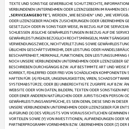
TEXTE UND SONSTIGE GEWERBLICHE SCHUTZRECHTE, INFORMATIONE
VERBUNDENEN UNTERNEHMEN ODER LIZENZGEBERN IM RAHMEN DES
„
SERVICEANGEBOTE
“), WERDEN „WIE BESEHEN“ UND „WIE VERFÜ
ODER LIZENZGEBER MACHEN ZUSICHERUNGEN ODER ÜBERNEHMEN GEW
GESETZLICH ODER IN SONSTIGER WEISE, IN BEZUG AUF DIE SERVI
SCHLIESSEN JEGLICHE GEWÄHRLEISTUNGEN IN BEZUG AUF DIE SERVI
GEWÄHRLEISTUNGEN BEZÜGLICH RECHTSMÄNGELN, MARKTGÄNGIGKEIT
VERWENDUNGSZWECK, NICHTVERLETZUNG SOWIE GEWÄHRLEISTUNGEN 
ÜBLICHEN GESCHÄFTSVERKEHR, DER LEISTUNG ODER HANDELSBRÄUCH
BESCHAFFENHEIT, MERKMALE, FUNKTIONEN, DEN LEISTUNGSUMFANG 
NOCH UNSERE VERBUNDENEN UNTERNEHMEN ODER LIZENZGEBER GEWÄ
BESCHRIEBEN DURCHGÄNGIG BZW. AUF BESTIMMTE ART UND WEISE
KORREKT, FEHLERFREI ODER FREI VON SCHÄDLICHEN KOMPONENTEN
HAFTEN FÜR: (A) FEHLER, UNGENAUIGKEITEN, VIREN, SCHADSOFTW
SYSTEMABSTÜRZE; ODER (B) UNBERECHTIGTE ZUGRIFFE AUF BZW. 
WEBSITE ODER VON DATEN, BILDERN, TEXTEN ODER SONSTIGEN INF
ODER EINER ANDEREN NATÜRLICHEN ODER JURISTISCHEN PERSON OD
GEWÄHRLEISTUNGSANSPRÜCHE, ES SEIN DENN, DIESE SIND IN DIES
UNSERE VERBUNDENEN UNTERNEHMEN ODER LIZENZGEBER FÜR EN
AUFGRUND (X) DES VERLUSTS VON VORAUSSICHTLICHEN GEWINNEN
VORTEILEN SOWIE (Y) VON INVESTITIONEN, AUFWENDUNGEN ODER VE
PARTNERPROGRAMM VORNEHMEN BZW. ÜBERNEHMEN ODER (Z) DER 