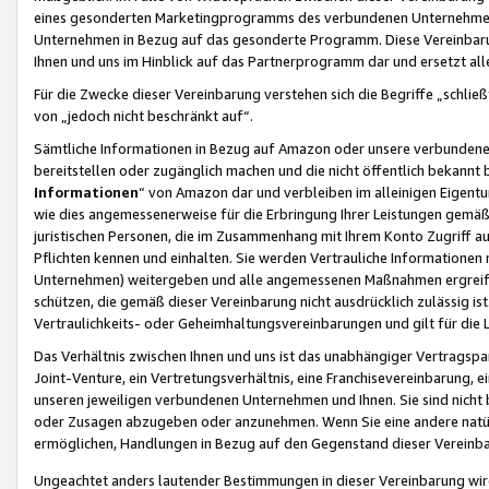
eines gesonderten Marketingprogramms des verbundenen Unternehmens
Unternehmen in Bezug auf das gesonderte Programm. Diese Vereinbarung
Ihnen und uns im Hinblick auf das Partnerprogramm dar und ersetzt al
Für die Zwecke dieser Vereinbarung verstehen sich die Begriffe „schließ
von „jedoch nicht beschränkt auf“.
Sämtliche Informationen in Bezug auf Amazon oder unsere verbunde
bereitstellen oder zugänglich machen und die nicht öffentlich bekannt bz
Informationen
“ von Amazon dar und verbleiben im alleinigen Eigent
wie dies angemessenerweise für die Erbringung Ihrer Leistungen gemäß d
juristischen Personen, die im Zusammenhang mit Ihrem Konto Zugriff au
Pflichten kennen und einhalten. Sie werden Vertrauliche Informationen 
Unternehmen) weitergeben und alle angemessenen Maßnahmen ergreifen
schützen, die gemäß dieser Vereinbarung nicht ausdrücklich zulässig is
Vertraulichkeits- oder Geheimhaltungsvereinbarungen und gilt für die
Das Verhältnis zwischen Ihnen und uns ist das unabhängiger Vertragspa
Joint-Venture, ein Vertretungsverhältnis, eine Franchisevereinbarung, 
unseren jeweiligen verbundenen Unternehmen und Ihnen. Sie sind ni
oder Zusagen abzugeben oder anzunehmen. Wenn Sie eine andere natürli
ermöglichen, Handlungen in Bezug auf den Gegenstand dieser Vereinbar
Ungeachtet anders lautender Bestimmungen in dieser Vereinbarung wird