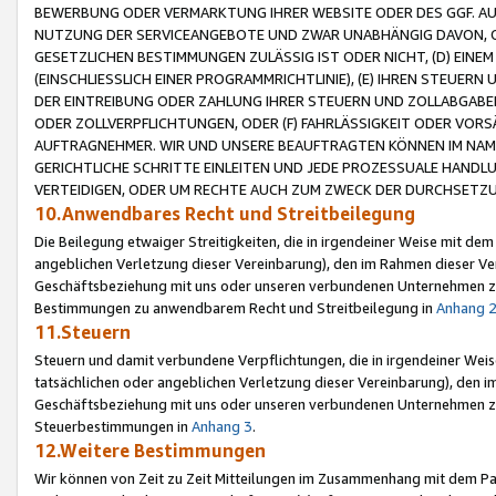
BEWERBUNG ODER VERMARKTUNG IHRER WEBSITE ODER DES GGF. AUF 
NUTZUNG DER SERVICEANGEBOTE UND ZWAR UNABHÄNGIG DAVON, O
GESETZLICHEN BESTIMMUNGEN ZULÄSSIG IST ODER NICHT, (D) EINE
(EINSCHLIESSLICH EINER PROGRAMMRICHTLINIE), (E) IHREN STEUER
DER EINTREIBUNG ODER ZAHLUNG IHRER STEUERN UND ZOLLABGAB
ODER ZOLLVERPFLICHTUNGEN, ODER (F) FAHRLÄSSIGKEIT ODER VORS
AUFTRAGNEHMER. WIR UND UNSERE BEAUFTRAGTEN KÖNNEN IM NAME
GERICHTLICHE SCHRITTE EINLEITEN UND JEDE PROZESSUALE HAND
VERTEIDIGEN, ODER UM RECHTE AUCH ZUM ZWECK DER DURCHSETZU
10.Anwendbares Recht und Streitbeilegung
Die Beilegung etwaiger Streitigkeiten, die in irgendeiner Weise mit de
angeblichen Verletzung dieser Vereinbarung), den im Rahmen dieser Ve
Geschäftsbeziehung mit uns oder unseren verbundenen Unternehmen zu
Bestimmungen zu anwendbarem Recht und Streitbeilegung in
Anhang 
11.Steuern
Steuern und damit verbundene Verpflichtungen, die in irgendeiner Wei
tatsächlichen oder angeblichen Verletzung dieser Vereinbarung), den 
Geschäftsbeziehung mit uns oder unseren verbundenen Unternehmen z
Steuerbestimmungen in
Anhang 3
.
12.Weitere Bestimmungen
Wir können von Zeit zu Zeit Mitteilungen im Zusammenhang mit dem Par