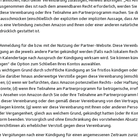
usgenommen dies ist nach dem anwendbaren Recht erforderlich, werden Sie 
f diese Vereinbarung oder Ihre Teilnahme am Partnerprogramm machen. Sie d
usschmücken (einschließlich der expliziten oder impliziten Aussage, dass A
 eine Verbindung zwischen Amazon und Ihnen oder einer anderen natürlichen 
rücklich gestattet ist.
r Anmeldung für die bzw. mit der Nutzung der Partner-Website. Diese Vereinb
gung an die jeweils andere Partei gekündigt werden (falls nach lokalem Rech
n Kalendertage nach Ausspruch der Kündigung wirksam wird. Sie können kündi
ngen“ die Option zum Schließen Ihres Kontos auswählen.
 wichtigem Grund durch schriftliche Kündigung an Sie fristlos kündigen oder I
 Sie darüber hinaus anderweitige Verstöße gegen diese Vereinbarung (einschli
ben; (c) wenn wir befürchten, dass Amazon potenziellen Rechts- oder Haftu
nnte; (d) wenn Ihre Teilnahme am Partnerprogramm für betrügerische, irref
das Ansehen von Amazon durch Sie oder Ihre Teilnahme am Partnerprogramm b
ieser Vereinbarung oder den gemäß dieser Vereinbarung von den Vertragspa
liegen könnte; (g) wenn wir diese Vereinbarung mit Ihnen oder anderen Perso
 der Vergangenheit, gleich aus welchem Grund, gekündigt hatten (oder Ihr Ko
rm beenden. Vorsorglich und ohne Einschränkung des vorstehenden Absatzes
richtlinien als erheblicher Verstoß gegen diese Vereinbarung.
e Vergütungen nach einer Kündigung für einen angemessenen Zeitraum zurückb