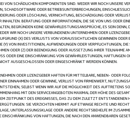
FREI VON SCHÄDLICHEN KOMPONENTEN SIND. WEDER WIR NOCH UNSERE 
VIREN, SCHADSOFTWARE ODER BETRIEBSUNTERBRECHUNGEN, EINSCHLIESSL
ÄNDERUNG ODER LÖSCHUNG, VERNICHTUNG, BESCHÄDIGUNG ODER VERLUST 
INHALTEN. BERATUNG ODER INFORMATIONEN, DIE SIE VON UNS ODER EIN
LTEN, BEGRÜNDEN KEINE GEWÄHRLEISTUNGSANSPRÜCHE, ES SEIN DENN, DI
WEDER WIR NOCH UNSERE VERBUNDENEN UNTERNEHMEN ODER LIZENZGEBE
FGRUND (X) DES VERLUSTS VON VORAUSSICHTLICHEN GEWINNEN ODER 
 (Y) VON INVESTITIONEN, AUFWENDUNGEN ODER VERPFLICHTUNGEN, DIE 
EN ODER (Z) DER BEENDIGUNG ODER AUSSETZUNG IHRER TEILNAHME A
LUSS ODER EINE EINSCHRÄNKUNG VON GEWÄHRLEISTUNGEN, HAFTUNGEN O
NICHT AUSGESCHLOSSEN ODER EINGESCHRÄNKT WERDEN KÖNNEN.
EHMEN ODER LIZENZGEBER HAFTEN FÜR MITTELBARE, NEBEN- ODER FOL
R EINNAHMEN ODER GEWINNE, VERLUST VON FIRMENWERT, NUTZUNGSAU
TSTEHEN, SELBST WENN WIR AUF DIE MÖGLICHKEIT DES AUFTRETENS S
MENHANG MIT DEN SERVICEANGEBOTEN MAXIMAL DER HÖHE DES GESAMT
M ZEITPUNKT DES EREIGNISSES, DAS ZU DEM ZULETZT ENTSTANDENEN 
ERGÜTUNGEN. SIE VERZICHTEN HIERMIT AUF ETWAIGE RECHTE UND RECHT
KLAGE, UNTERLASSUNGSKLAGE ODER ANDERE RECHTSBEHELFE IM ZUSAMME
NE EINSCHRÄNKUNG VON HAFTUNGEN, DIE NACH DEN ANWENDBAREN GESE