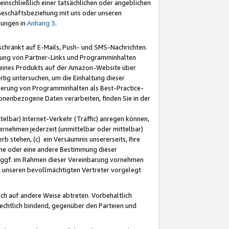
nschließlich einer tatsächlichen oder angeblichen
Geschäftsbeziehung mit uns oder unseren
mungen in
Anhang 3
.
schränkt auf E-Mails, Push- und SMS-Nachrichten.
ellung von Partner-Links und Programminhalten
 eines Produkts auf der Amazon-Website über
tig untersuchen, um die Einhaltung dieser
ntierung von Programminhalten als Best-Practice-
sonenbezogene Daten verarbeiten, finden Sie in der
telbar) Internet-Verkehr (Traffic) anregen können,
rnehmen jederzeit (unmittelbar oder mittelbar)
b stehen, (c) ein Versäumnis unsererseits, Ihre
fene oder eine andere Bestimmung dieser
r ggf. im Rahmen dieser Vereinbarung vornehmen
ch unseren bevollmächtigten Vertreter vorgelegt
ch auf andere Weise abtreten. Vorbehaltlich
rechtlich bindend, gegenüber den Parteien und