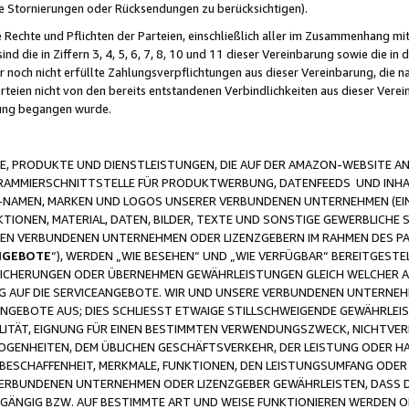
ge Stornierungen oder Rücksendungen zu berücksichtigen).
 Rechte und Pflichten der Parteien, einschließlich aller im Zusammenhang m
 die in Ziffern 3, 4, 5, 6, 7, 8, 10 und 11 dieser Vereinbarung sowie die in
er noch nicht erfüllte Zahlungsverpflichtungen aus dieser Vereinbarung, die
arteien nicht von den bereits entstandenen Verbindlichkeiten aus dieser Ver
gung begangen wurde.
 PRODUKTE UND DIENSTLEISTUNGEN, DIE AUF DER AMAZON-WEBSITE AN
GRAMMIERSCHNITTSTELLE FÜR PRODUKTWERBUNG, DATENFEEDS UND INH
-NAMEN, MARKEN UND LOGOS UNSERER VERBUNDENEN UNTERNEHMEN (EIN
IONEN, MATERIAL, DATEN, BILDER, TEXTE UND SONSTIGE GEWERBLICHE 
EREN VERBUNDENEN UNTERNEHMEN ODER LIZENZGEBERN IM RAHMEN DES 
NGEBOTE
“), WERDEN „WIE BESEHEN“ UND „WIE VERFÜGBAR“ BEREITGEST
CHERUNGEN ODER ÜBERNEHMEN GEWÄHRLEISTUNGEN GLEICH WELCHER AR
ZUG AUF DIE SERVICEANGEBOTE. WIR UND UNSERE VERBUNDENEN UNTERNEH
ANGEBOTE AUS; DIES SCHLIESST ETWAIGE STILLSCHWEIGENDE GEWÄHRLE
LITÄT, EIGNUNG FÜR EINEN BESTIMMTEN VERWENDUNGSZWECK, NICHTVER
OGENHEITEN, DEM ÜBLICHEN GESCHÄFTSVERKEHR, DER LEISTUNG ODER H
 BESCHAFFENHEIT, MERKMALE, FUNKTIONEN, DEN LEISTUNGSUMFANG ODER
VERBUNDENEN UNTERNEHMEN ODER LIZENZGEBER GEWÄHRLEISTEN, DASS D
HGÄNGIG BZW. AUF BESTIMMTE ART UND WEISE FUNKTIONIEREN WERDEN 