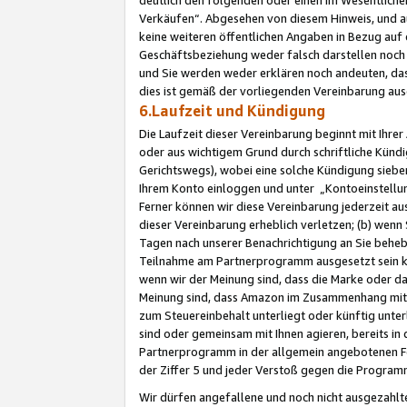
Verkäufen“. Abgesehen von diesem Hinweis, und a
keine weiteren öffentlichen Angaben in Bezug au
Geschäftsbeziehung weder falsch darstellen noch a
und Sie werden weder erklären noch andeuten, dass
dies ist gemäß der vorliegenden Vereinbarung ausd
6.Laufzeit und Kündigung
Die Laufzeit dieser Vereinbarung beginnt mit Ihre
oder aus wichtigem Grund durch schriftliche Kündi
Gerichtswegs), wobei eine solche Kündigung siebe
Ihrem Konto einloggen und unter „Kontoeinstellu
Ferner können wir diese Vereinbarung jederzeit aus
dieser Vereinbarung erheblich verletzen; (b) wenn
Tagen nach unserer Benachrichtigung an Sie behe
Teilnahme am Partnerprogramm ausgesetzt sein kö
wenn wir der Meinung sind, dass die Marke oder 
Meinung sind, dass Amazon im Zusammenhang mit d
zum Steuereinbehalt unterliegt oder künftig unter
sind oder gemeinsam mit Ihnen agieren, bereits in
Partnerprogramm in der allgemein angebotenen Fo
der Ziffer 5 und jeder Verstoß gegen die Programm
Wir dürfen angefallene und noch nicht ausgezahlt