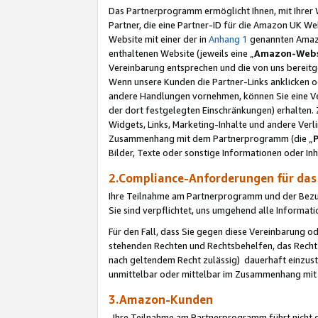
Das Partnerprogramm ermöglicht Ihnen, mit Ihrer W
Partner, die eine Partner-ID für die Amazon UK W
Website mit einer der in
Anhang 1
genannten Amazon
enthaltenen Website (jeweils eine „
Amazon-Webs
Vereinbarung entsprechen und die von uns bereitg
Wenn unsere Kunden die Partner-Links anklicken 
andere Handlungen vornehmen, können Sie eine Ver
der dort festgelegten Einschränkungen) erhalten. 
Widgets, Links, Marketing-Inhalte und andere Ver
Zusammenhang mit dem Partnerprogramm (die „
Bilder, Texte oder sonstige Informationen oder In
2.Compliance-Anforderungen für d
Ihre Teilnahme am Partnerprogramm und der Bezug 
Sie sind verpflichtet, uns umgehend alle Informat
Für den Fall, dass Sie gegen diese Vereinbarung 
stehenden Rechten und Rechtsbehelfen, das Recht
nach geltendem Recht zulässig) dauerhaft einzus
unmittelbar oder mittelbar im Zusammenhang mit
3.Amazon-Kunden
Ihre Teilnahme am Partnerprogramm führt nicht d