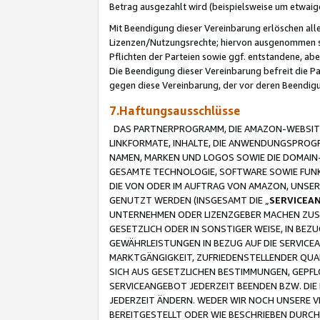
Betrag ausgezahlt wird (beispielsweise um etwai
Mit Beendigung dieser Vereinbarung erlöschen alle
Lizenzen/Nutzungsrechte; hiervon ausgenommen sind
Pflichten der Parteien sowie ggf. entstandene, ab
Die Beendigung dieser Vereinbarung befreit die P
gegen diese Vereinbarung, der vor deren Beendi
7.Haftungsausschlüsse
DAS PARTNERPROGRAMM, DIE AMAZON-WEBSITE,
LINKFORMATE, INHALTE, DIE ANWENDUNGSPRO
NAMEN, MARKEN UND LOGOS SOWIE DIE DOMAIN
GESAMTE TECHNOLOGIE, SOFTWARE SOWIE FUNKT
DIE VON ODER IM AUFTRAG VON AMAZON, UNS
GENUTZT WERDEN (INSGESAMT DIE „
SERVICEA
UNTERNEHMEN ODER LIZENZGEBER MACHEN ZUSI
GESETZLICH ODER IN SONSTIGER WEISE, IN BE
GEWÄHRLEISTUNGEN IN BEZUG AUF DIE SERVICE
MARKTGÄNGIGKEIT, ZUFRIEDENSTELLENDER QUA
SICH AUS GESETZLICHEN BESTIMMUNGEN, GEPFL
SERVICEANGEBOT JEDERZEIT BEENDEN BZW. DIE
JEDERZEIT ÄNDERN. WEDER WIR NOCH UNSERE 
BEREITGESTELLT ODER WIE BESCHRIEBEN DURC