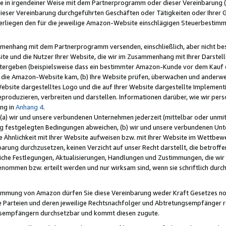
e in irgendeiner Weise mit dem Partnerprogramm oder dieser Vereinbarung (ei
ieser Vereinbarung durchgeführten Geschäften oder Tätigkeiten oder Ihrer 
liegen den für die jeweilige Amazon-Website einschlägigen Steuerbestim
mmenhang mit dem Partnerprogramm versenden, einschließlich, aber nicht be
site und die Nutzer Ihrer Website, die wir im Zusammenhang mit Ihrer Darst
itergeben (beispielsweise dass ein bestimmter Amazon-Kunde vor dem Kauf
uf die Amazon-Website kam, (b) Ihre Website prüfen, überwachen und anderwei
r Website dargestelltes Logo und die auf Ihrer Website dargestellte Impleme
reproduzieren, verbreiten und darstellen. Informationen darüber, wie wir per
ng in
Anhang 4
.
 (a) wir und unsere verbundenen Unternehmen jederzeit (mittelbar oder unmit
ng festgelegten Bedingungen abweichen, (b) wir und unsere verbundenen Unte
 Ähnlichkeit mit Ihrer Website aufweisen bzw. mit Ihrer Website im Wettbewer
barung durchzusetzen, keinen Verzicht auf unser Recht darstellt, die betrof
liche Festlegungen, Aktualisierungen, Handlungen und Zustimmungen, die wi
enommen bzw. erteilt werden und nur wirksam sind, wenn sie schriftlich dur
stimmung von Amazon dürfen Sie diese Vereinbarung weder Kraft Gesetzes no
die Parteien und deren jeweilige Rechtsnachfolger und Abtretungsempfänger 
ngsempfängern durchsetzbar und kommt diesen zugute.