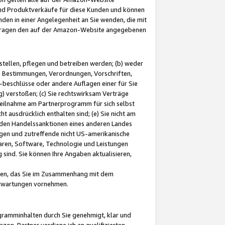
und Produktverkäufe für diese Kunden und können
nden in einer Angelegenheit an Sie wenden, die mit
e-Fragen den auf der Amazon-Website angegebenen
stellen, pflegen und betreiben werden; (b) weder
e Bestimmungen, Verordnungen, Vorschriften,
-beschlüsse oder andere Auflagen einer für Sie
 verstoßen; (c) Sie rechtswirksam Verträge
r Teilnahme am Partnerprogramm für sich selbst
t ausdrücklich enthalten sind; (e) Sie nicht am
den Handelssanktionen eines anderen Landes
gen und zutreffende nicht US-amerikanische
ren, Software, Technologie und Leistungen
sind. Sie können Ihre Angaben aktualisieren,
men, das Sie im Zusammenhang mit dem
 Erwartungen vornehmen.
ogramminhalten durch Sie genehmigt, klar und
zon-Partner verdiene ich an qualifizierten