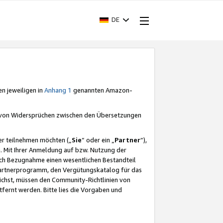
DE
en jeweiligen in
Anhang 1
genannten Amazon-
e von Widersprüchen zwischen den Übersetzungen
er teilnehmen möchten („
Sie
“ oder ein „
Partner
“),
. Mit Ihrer Anmeldung auf bzw. Nutzung der
durch Bezugnahme einen wesentlichen Bestandteil
 Partnerprogramm, den Vergütungskatalog für das
ichst, müssen den Community-Richtlinien von
fernt werden. Bitte lies die Vorgaben und