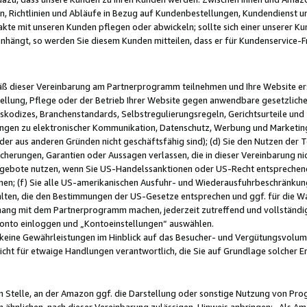
, Richtlinien und Abläufe in Bezug auf Kundenbestellungen, Kundendienst 
kte mit unseren Kunden pflegen oder abwickeln; sollte sich einer unserer Ku
nhängt, so werden Sie diesem Kunden mitteilen, dass er für Kundenservic
emäß dieser Vereinbarung am Partnerprogramm teilnehmen und Ihre Website er
ellung, Pflege oder der Betrieb Ihrer Website gegen anwendbare gesetzlich
skodizes, Branchenstandards, Selbstregulierungsregeln, Gerichtsurteile und 
ngen zu elektronischer Kommunikation, Datenschutz, Werbung und Marketing)
 oder aus anderen Gründen nicht geschäftsfähig sind); (d) Sie den Nutzen de
cherungen, Garantien oder Aussagen verlassen, die in dieser Vereinbarung nich
gebote nutzen, wenn Sie US-Handelssanktionen oder US-Recht entsprechen
men; (f) Sie alle US-amerikanischen Ausfuhr- und Wiederausfuhrbeschränkun
ten, die den Bestimmungen der US-Gesetze entsprechen und ggf. für die Wa
hang mit dem Partnerprogramm machen, jederzeit zutreffend und vollständig 
 Konto einloggen und „Kontoeinstellungen“ auswählen.
keine Gewährleistungen im Hinblick auf das Besucher- und Vergütungsvolu
icht für etwaige Handlungen verantwortlich, die Sie auf Grundlage solcher
en Stelle, an der Amazon ggf. die Darstellung oder sonstige Nutzung von Pr
 ähnlichen, nach dieser Vereinbarung zulässigen, Hinweis anbringen: „Als Ama