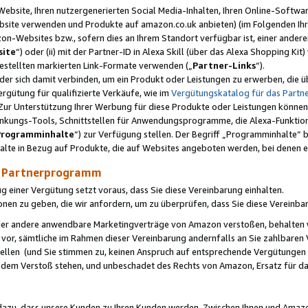
ebsite, Ihren nutzergenerierten Social Media-Inhalten, Ihren Online-Softwar
ebsite verwenden und Produkte auf amazon.co.uk anbieten) (im Folgenden Ihr
-Websites bzw., sofern dies an Ihrem Standort verfügbar ist, einer ander
ite
“) oder (ii) mit der Partner-ID in Alexa Skill (über das Alexa Shopping Ki
estellten markierten Link-Formate verwenden („
Partner-Links
“).
oder sich damit verbinden, um ein Produkt oder Leistungen zu erwerben, di
gütung für qualifizierte Verkäufe, wie im
Vergütungskatalog für das Part
Zur Unterstützung Ihrer Werbung für diese Produkte oder Leistungen können w
linkungs-Tools, Schnittstellen für Anwendungsprogramme, die Alexa-Funktion
Programminhalte
“) zur Verfügung stellen. Der Begriff „Programminhalte“ be
halte in Bezug auf Produkte, die auf Websites angeboten werden, bei denen 
as Partnerprogramm
einer Vergütung setzt voraus, dass Sie diese Vereinbarung einhalten.
ionen zu geben, die wir anfordern, um zu überprüfen, dass Sie diese Vereinba
oder andere anwendbare Marketingverträge von Amazon verstoßen, behalten w
 vor, sämtliche im Rahmen dieser Vereinbarung andernfalls an Sie zahlbare
tellen (und Sie stimmen zu, keinen Anspruch auf entsprechende Vergütungen
 dem Verstoß stehen, und unbeschadet des Rechts von Amazon, Ersatz für 
azu, dass unsere Kunden zu Ihren Kunden werden. Zwischen Ihnen und Amaz