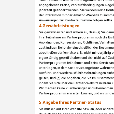
angegebenen Preise, Verkaufsbedingungen, Regeln
jederzeit geändert werden. Sie werden keine Konta
der Interaktion mit der Amazon-Website zusamme
Anweisungen zur Kontaktaufnahme folgen sollte.
4.Gewährleistungen
Sie gewährleisten und sichern zu, dass (a) Sie g
Ihre Teilnahme am Partnerprogramm noch die Erst
Anordnungen, Konzessionen, Richtlinien, Verhalten
zuständigen Behörde (einschließlich der Bestimmu
abschließen dürfen (also z. B. nicht minderjährig
eigenständig geprüft haben und sich nicht auf Zusi
Partnerprogramm teilnehmen und keine Servicean
unterliegen, in dem Sie Serviceangebote wahrneh
Ausfuhr- und Wiederausfuhrbeschränkungen einhal
gelten, und (g) die Angaben, die Sie im Zusammen
indem Sie sich über die Partner-Website in Ihrem
Wir machen keine Zusicherungen und übernehmen 
Partnerprogramm erwarten können, und wir sind n
5.Angabe Ihres Partner-Status
Sie müssen auf Ihrer Website bzw. an jeder ander
deutlich den folgenden oder einen im Wesentlichen