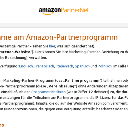
nahme am Amazon-Partnerprogramm
rzeitige Partner - sehen Sie
hier
, was sich geändert hat).
Partner-Website
“). Hier können Sie Ihre Marketing-Partner-Beziehung zu d
iche Bezeichnung) verwalten.
Verfügung :
Englisch
,
Französisch
,
Italienisch
,
Spanisch
und
Polnisch
. Im Fall
erem Marketing-Partner-Programm (das „
Partnerprogramm
“) teilnehmen od
on-Partnerprogramm (diese „
Vereinbarung
“) ohne Änderungen akzeptieren
 einschließlich den
Programmrichtlinien
(wie in Ziffer 12 definiert) zu, die 
raussetzungen für die Teilnahme am Partnerprogramm, die IP-Lizenz für das
s Partnerprogramm). Inhalte, die du auf der Website Amazon.com veröffentl
n Kundenrezensionen, die gegen eine Vergütung erstellt, bearbeitet oder ent
mms