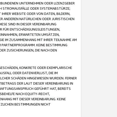
VERBUNDENEN UNTERNEHMEN ODER LIZENZGEBER
ICH STROMAUSFÄLLE ODER SYSTEMABSTÜRZE;
IHRER WEBSITE ODER VON DATEN, BILDERN,
ER ANDEREN NATÜRLICHEN ODER JURISTISCHEN
ESE SIND IN DIESER VEREINBARUNG
R FÜR ENTSCHÄDIGUNGSLEISTUNGEN,
EINNAHMEN, ERWARTETEN UMSÄTZEN,
SIE IM ZUSAMMENHANG MIT IHRER TEILNAHME AM
M PARTNERPROGRAMM. KEINE BESTIMMUNG
DER ZUSICHERUNGEN, DIE NACH DEN
GESCHÄDEN, KONKRETE ODER EXEMPLARISCHE
SFALL ODER DATENVERLUST, DIE IM
OLCHER SCHÄDEN HINGEWIESEN WURDEN. FERNER
BETRAGS DER LAUT DIESER VEREINBARUNG IN
HAFTUNGSANSPRUCH GEFÜHRT HAT, BEREITS
SBEHELFE NACH EQUITY-RECHT,
NHANG MIT DIESER VEREINBARUNG. KEINE
TZLICHEN BESTIMMUNGEN NICHT