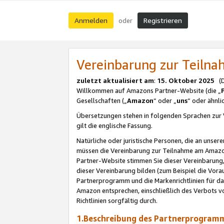
Anmelden
Registrieren
oder
Vereinbarung zur Teil
zuletzt aktualisiert am
:
15. Oktober 2025
(De
Willkommen auf Amazons Partner-Website (die „
Gesellschaften („
Amazon
“ oder „
uns
“ oder ähnl
Übersetzungen stehen in folgenden Sprachen zur 
gilt die englische Fassung.
Natürliche oder juristische Personen, die an uns
müssen die Vereinbarung zur Teilnahme am Amaz
Partner-Website stimmen Sie dieser Vereinbarung,
dieser Vereinbarung bilden (zum Beispiel die Vo
Partnerprogramm und die Markenrichtlinien für da
Amazon entsprechen, einschließlich des Verbots vo
Richtlinien sorgfältig durch.
1.Beschreibung des Partnerprogra