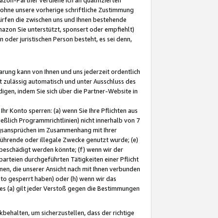
ohne unsere vorherige schriftliche Zustimmung
ürfen die zwischen uns und Ihnen bestehende
mazon Sie unterstützt, sponsert oder empfiehlt)
oder juristischen Person besteht, es sei denn,
arung kann von Ihnen und uns jederzeit ordentlich
t zulässig automatisch und unter Ausschluss des
gen, indem Sie sich über die Partner-Website in
hr Konto sperren: (a) wenn Sie Ihre Pflichten aus
eßlich Programmrichtlinien) nicht innerhalb von 7
ngsansprüchen im Zusammenhang mit Ihrer
ührende oder illegale Zwecke genutzt wurde; (e)
eschädigt werden könnte; (f) wenn wir der
rteien durchgeführten Tätigkeiten einer Pflicht
nen, die unserer Ansicht nach mit Ihnen verbunden
nto gesperrt haben) oder (h) wenn wir das
 (a) gilt jeder Verstoß gegen die Bestimmungen
ehalten, um sicherzustellen, dass der richtige