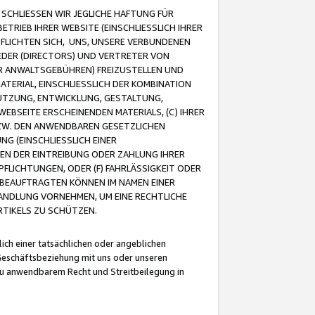
CHLIESSEN WIR JEGLICHE HAFTUNG FÜR
TRIEB IHRER WEBSITE (EINSCHLIESSLICH IHRER
FLICHTEN SICH, UNS, UNSERE VERBUNDENEN
EDER (DIRECTORS) UND VERTRETER VON
R ANWALTSGEBÜHREN) FREIZUSTELLEN UND
ATERIAL, EINSCHLIESSLICH DER KOMBINATION
NUTZUNG, ENTWICKLUNG, GESTALTUNG,
EBSEITE ERSCHEINENDEN MATERIALS, (C) IHRER
ZW. DEN ANWENDBAREN GESETZLICHEN
NG (EINSCHLIESSLICH EINER
BEN DER EINTREIBUNG ODER ZAHLUNG IHRER
LICHTUNGEN, ODER (F) FAHRLÄSSIGKEIT ODER
 BEAUFTRAGTEN KÖNNEN IM NAMEN EINER
HANDLUNG VORNEHMEN, UM EINE RECHTLICHE
TIKELS ZU SCHÜTZEN.
ich einer tatsächlichen oder angeblichen
Geschäftsbeziehung mit uns oder unseren
u anwendbarem Recht und Streitbeilegung in