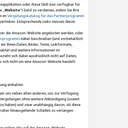
eapplikation oder Alexa Skill (nur verfügbar für
e „
Website
“) Geld zu verdienen, indem Sie Ihre
en im
Vergütungskatalog für das Partnerprogramm
t) verlinken. Entsprechende Links müssen dieser
e über die Amazon-Website angeboten werden, oder
nerprogramm
näher beschrieben (und vorbehaltlich
ir Ihnen Daten, Bilder, Texte, Linkformate,
alität und weitere Informationen im
zieht sich dabei ausdrücklich nicht auf Daten,
es sich nicht um eine Amazon-Website handelt.
rung einhalten.
ir uns neben allen anderen, uns zur Verfügung
n Vergütungen ohne weitere Ankündigung (soweit
 zu haben) und zwar unabhängig davon, ob diese
darüber hinausgehende Schäden zu verlangen.
on gelten alle auf der Amazon-Website