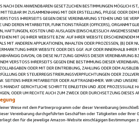
 NACH DEN ANWENDBAREN GESETZLICHEN BESTIMMUNGEN MÖGLICH IST, S
MITTELBAR IM ZUSAMMENHANG MIT DER ERSTELLUNG, PFLEGE ODER DEM BE
ERSTOSS IHRERSEITS GEGEN DIESE VEREINBARUNG STEHEN UND SIE VERP
UND DEREN MITARBEITER, FUNKTIONSTRÄGER (OFFICERS), ORGANMITGLI
N, HAFTUNGEN, KOSTEN UND AUSLAGEN (EINSCHLIESSLICH ANGEMESSENE
HEN MIT (A) IHRER WEBSITE BZW. AUF IHRER WEBSITE ERSCHEINENDEM M
LS MIT ANDEREN APPLIKATIONEN, INHALTEN ODER PROZESSEN, (B) DER 
RMARKTUNG IHRER WEBSITE ODER DES GGF. AUF ODER INNERHALB IHRER W
ABHÄNGIG DAVON, OB DIESE NUTZUNG GEMÄSS DIESER VEREINBARUNG B
EINEM VERSTOSS IHRERSEITS GEGEN EINE BESTIMMUNG DIESER VEREINBARU
D ZOLLABGABEN ODER MIT DER EINTREIBUNG, ZAHLUNG ODER DEM AUSBLEI
FÜLLUNG DER STEUERREGISTRIERUNGSVERPFLICHTUNGEN ODER ZOLLVERPF
W. SEITENS IHRER MITARBEITER ODER AUFTRAGNEHMER. WIR UND UNSERE
ES MANDAT GERICHTLICHE SCHRITTE EINLEITEN UND JEDE PROZESSUALE 
GEN, ODER UM RECHTE AUCH ZUM ZWECK DER DURCHSETZUNG DIESES AR
ilegung
endeiner Weise mit dem Partnerprogramm oder dieser Vereinbarung (einschließl
ieser Vereinbarung durchgeführten Geschäften oder Tätigkeiten oder Ihrer 
iegt den für die jeweilige Amazon-Website einschlägigen Bestimmungen z