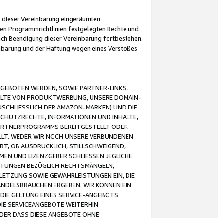
it dieser Vereinbarung eingeräumten
 den Programmrichtlinien festgelegten Rechte und
 nach Beendigung dieser Vereinbarung fortbestehen.
einbarung und der Haftung wegen eines Verstoßes
GEBOTEN WERDEN, SOWIE PARTNER-LINKS,
ALTE VON PRODUKTWERBUNG, UNSERE DOMAIN-
SCHLIESSLICH DER AMAZON-MARKEN) UND DIE
SCHUTZRECHTE, INFORMATIONEN UND INHALTE,
PARTNERPROGRAMMS BEREITGESTELLT ODER
ELLT. WEDER WIR NOCH UNSERE VERBUNDENEN
T, OB AUSDRÜCKLICH, STILLSCHWEIGEND,
MEN UND LIZENZGEBER SCHLIESSEN JEGLICHE
ISTUNGEN BEZÜGLICH RECHTSMÄNGELN,
LETZUNG SOWIE GEWÄHRLEISTUNGEN EIN, DIE
ANDELSBRÄUCHEN ERGEBEN. WIR KÖNNEN EIN
 DIE GELTUNG EINES SERVICE-ANGEBOTS
IE SERVICEANGEBOTE WEITERHIN
ODER DASS DIESE ANGEBOTE OHNE