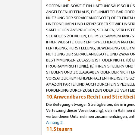
SOFERN UND SOWEIT EIN HAFTUNGSAUSSCHLUSS
ANGELEGENHEITEN AUS, DIE UNMITTELBAR ODER 
NUTZUNG DER SERVICEANGEBOTE) ODER EINEM V
UNTERNEHMEN UND LIZENZGEBER SOWIE UNSERE 
SÄMTLICHEN ANSPRÜCHEN, SCHÄDEN, VERLUSTE
SCHADLOS ZUHALTEN, DIE IM ZUSAMMENHANG STE
IHRER WEBSITE ODER ENTSPRECHENDEN MATERIA
FERTIGUNG, HERSTELLUNG, BEWERBUNG ODER VE
NUTZUNG DER SERVICEANGEBOTE UND ZWAR UN
BESTIMMUNGEN ZULÄSSIG IST ODER NICHT, (D) 
PROGRAMMRICHTLINIE), (E) IHREN STEUERN UN
STEUERN UND ZOLLABGABEN ODER DER NICHTER
VORSÄTZLICHEM FEHLVERHALTEN IHRERSEITS BZ
AMAZON PARTEI UND AUCH DURCH EIN SPEZIELL
FORDERUNG DURCHZUSETZEN ODER ZU VERTEIDI
10.Anwendbares Recht und Streitbe
Die Beilegung etwaiger Streitigkeiten, die in irg
Verletzung dieser Vereinbarung), den im Rahmen d
verbundenen Unternehmen zusammenhängen, unterl
Anhang 2
.
11.Steuern