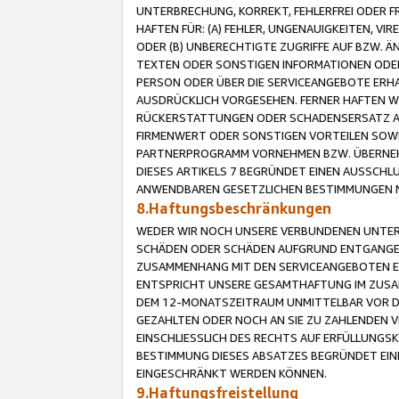
UNTERBRECHUNG, KORREKT, FEHLERFREI ODER 
HAFTEN FÜR: (A) FEHLER, UNGENAUIGKEITEN, 
ODER (B) UNBERECHTIGTE ZUGRIFFE AUF BZW. 
TEXTEN ODER SONSTIGEN INFORMATIONEN ODER 
PERSON ODER ÜBER DIE SERVICEANGEBOTE ERHA
AUSDRÜCKLICH VORGESEHEN. FERNER HAFTEN 
RÜCKERSTATTUNGEN ODER SCHADENSERSATZ AU
FIRMENWERT ODER SONSTIGEN VORTEILEN SOWIE
PARTNERPROGRAMM VORNEHMEN BZW. ÜBERNEHM
DIESES ARTIKELS 7 BEGRÜNDET EINEN AUSSCH
ANWENDBAREN GESETZLICHEN BESTIMMUNGEN 
8.Haftungsbeschränkungen
WEDER WIR NOCH UNSERE VERBUNDENEN UNTERN
SCHÄDEN ODER SCHÄDEN AUFGRUND ENTGANGENE
ZUSAMMENHANG MIT DEN SERVICEANGEBOTEN EN
ENTSPRICHT UNSERE GESAMTHAFTUNG IM ZUSAM
DEM 12-MONATSZEITRAUM UNMITTELBAR VOR DE
GEZAHLTEN ODER NOCH AN SIE ZU ZAHLENDEN V
EINSCHLIESSLICH DES RECHTS AUF ERFÜLLUNGS
BESTIMMUNG DIESES ABSATZES BEGRÜNDET EI
EINGESCHRÄNKT WERDEN KÖNNEN.
9.Haftungsfreistellung