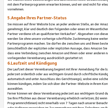
mit dem Partnerprogramm erwarten können, und wir sind nicht für etwa
vornehmen.
5.Angabe Ihres Partner-Status
Sie müssen auf Ihrer Website bzw. an jeder anderen Stelle, an der Am
genehmigt, klar und deutlich den folgenden oder einen im Wesentlichen
Partner verdiene ich an qualifizierten Verkäufen“. Abgesehen von die
werden Sie ohne unsere vorherige schriftliche Zustimmung keine weite
Partnerprogramm machen. Sie dürfen die zwischen uns und Ihnen best
(einschließlich der expliziten oder impliziten Aussage, dass Amazon Si
dass eine Verbindung zwischen Amazon und Ihnen oder einer anderen natü
vorliegenden Vereinbarung ausdrücklich gestattet ist.
6.Laufzeit und Kündigung
Die Laufzeit dieser Vereinbarung beginnt mit Ihrer Anmeldung für die 
jederzeit ordentlich oder aus wichtigem Grund durch schriftliche Kündi
automatisch und unter Ausschluss des Gerichtswegs), wobei eine solch
können kündigen, indem Sie sich über die Partner-Website in Ihrem Ko
auswählen.
Ferner können wir diese Vereinbarung jederzeit aus wichtigem Grund dur
Sie Ihre Pflichten aus dieser Vereinbarung erheblich verletzen; (b) wen
Programmrichtlinien) nicht innerhalb von 7 Tagen nach unserer Benachr
oder Haftungsansprüchen im Zusammenhang mit Ihrer Teilnahme am Pa