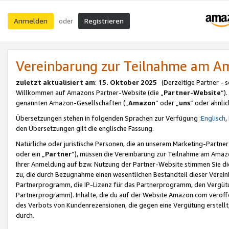
Anmelden
Registrieren
oder
Vereinbarung zur Teilnahme am 
zuletzt aktualisiert am
:
15. Oktober 2025
(Derzeitige Partner - 
Willkommen auf Amazons Partner-Website (die „
Partner-Website
“)
genannten Amazon-Gesellschaften („
Amazon
“ oder „
uns
“ oder ähnli
Übersetzungen stehen in folgenden Sprachen zur Verfügung :
Englisch
,
den Übersetzungen gilt die englische Fassung.
Natürliche oder juristische Personen, die an unserem Marketing-Partn
oder ein „
Partner
“), müssen die Vereinbarung zur Teilnahme am Ama
Ihrer Anmeldung auf bzw. Nutzung der Partner-Website stimmen Sie die
zu, die durch Bezugnahme einen wesentlichen Bestandteil dieser Verei
Partnerprogramm, die IP-Lizenz für das Partnerprogramm, den Vergütu
Partnerprogramm). Inhalte, die du auf der Website Amazon.com veröffe
des Verbots von Kundenrezensionen, die gegen eine Vergütung erstellt, 
durch.