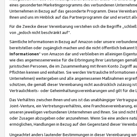
eines gesonderten Marketingprogramms des verbundenen Unternehmens
Unternehmen in Bezug auf das gesonderte Programm. Diese Vereinbarung
Ihnen und uns im Hinblick auf das Partnerprogramm dar und ersetzt al
Für die Zwecke dieser Vereinbarung verstehen sich die Begriffe „schließ
von „jedoch nicht beschränkt auf“.
Sämtliche Informationen in Bezug auf Amazon oder unsere verbunde
bereitstellen oder zugänglich machen und die nicht öffentlich bekannt bz
Informationen
“ von Amazon dar und verbleiben im alleinigen Eigent
wie dies angemessenerweise für die Erbringung Ihrer Leistungen gemäß d
juristischen Personen, die im Zusammenhang mit Ihrem Konto Zugriff au
Pflichten kennen und einhalten. Sie werden Vertrauliche Informationen 
Unternehmen) weitergeben und alle angemessenen Maßnahmen ergreifen
schützen, die gemäß dieser Vereinbarung nicht ausdrücklich zulässig is
Vertraulichkeits- oder Geheimhaltungsvereinbarungen und gilt für die
Das Verhältnis zwischen Ihnen und uns ist das unabhängiger Vertragspa
Joint-Venture, ein Vertretungsverhältnis, eine Franchisevereinbarung, 
unseren jeweiligen verbundenen Unternehmen und Ihnen. Sie sind ni
oder Zusagen abzugeben oder anzunehmen. Wenn Sie eine andere natürli
ermöglichen, Handlungen in Bezug auf den Gegenstand dieser Vereinbar
Ungeachtet anders lautender Bestimmungen in dieser Vereinbarung wird