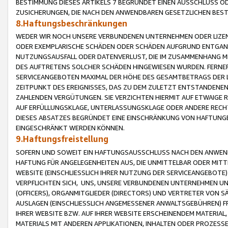
BESTIMMUNG DIESES ARTIKELS 7 BEGRÜNDET EINEN AUSSCHLUSS 
ZUSICHERUNGEN, DIE NACH DEN ANWENDBAREN GESETZLICHEN BE
8.Haftungsbeschränkungen
WEDER WIR NOCH UNSERE VERBUNDENEN UNTERNEHMEN ODER LIZEN
ODER EXEMPLARISCHE SCHÄDEN ODER SCHÄDEN AUFGRUND ENTGANG
NUTZUNGSAUSFALL ODER DATENVERLUST, DIE IM ZUSAMMENHANG MI
DES AUFTRETENS SOLCHER SCHÄDEN HINGEWIESEN WURDEN. FERN
SERVICEANGEBOTEN MAXIMAL DER HÖHE DES GESAMTBETRAGS DER 
ZEITPUNKT DES EREIGNISSES, DAS ZU DEM ZULETZT ENTSTANDENE
ZAHLENDEN VERGÜTUNGEN. SIE VERZICHTEN HIERMIT AUF ETWAIGE 
AUF ERFÜLLUNGSKLAGE, UNTERLASSUNGSKLAGE ODER ANDERE RECHT
DIESES ABSATZES BEGRÜNDET EINE EINSCHRÄNKUNG VON HAFTUNG
EINGESCHRÄNKT WERDEN KÖNNEN.
9.Haftungsfreistellung
SOFERN UND SOWEIT EIN HAFTUNGSAUSSCHLUSS NACH DEN ANWENDB
HAFTUNG FÜR ANGELEGENHEITEN AUS, DIE UNMITTELBAR ODER MITT
WEBSITE (EINSCHLIESSLICH IHRER NUTZUNG DER SERVICEANGEBOTE)
VERPFLICHTEN SICH, UNS, UNSERE VERBUNDENEN UNTERNEHMEN UN
(OFFICERS), ORGANMITGLIEDER (DIRECTORS) UND VERTRETER VON 
AUSLAGEN (EINSCHLIESSLICH ANGEMESSENER ANWALTSGEBÜHREN) FR
IHRER WEBSITE BZW. AUF IHRER WEBSITE ERSCHEINENDEM MATERIAL
MATERIALS MIT ANDEREN APPLIKATIONEN, INHALTEN ODER PROZESSE