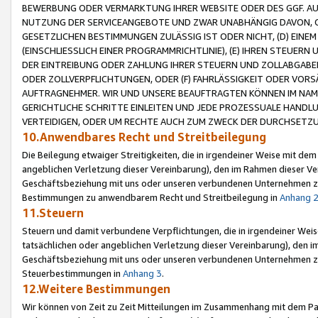
BEWERBUNG ODER VERMARKTUNG IHRER WEBSITE ODER DES GGF. AUF 
NUTZUNG DER SERVICEANGEBOTE UND ZWAR UNABHÄNGIG DAVON, O
GESETZLICHEN BESTIMMUNGEN ZULÄSSIG IST ODER NICHT, (D) EINE
(EINSCHLIESSLICH EINER PROGRAMMRICHTLINIE), (E) IHREN STEUER
DER EINTREIBUNG ODER ZAHLUNG IHRER STEUERN UND ZOLLABGAB
ODER ZOLLVERPFLICHTUNGEN, ODER (F) FAHRLÄSSIGKEIT ODER VORS
AUFTRAGNEHMER. WIR UND UNSERE BEAUFTRAGTEN KÖNNEN IM NAME
GERICHTLICHE SCHRITTE EINLEITEN UND JEDE PROZESSUALE HAND
VERTEIDIGEN, ODER UM RECHTE AUCH ZUM ZWECK DER DURCHSETZU
10.Anwendbares Recht und Streitbeilegung
Die Beilegung etwaiger Streitigkeiten, die in irgendeiner Weise mit de
angeblichen Verletzung dieser Vereinbarung), den im Rahmen dieser Ve
Geschäftsbeziehung mit uns oder unseren verbundenen Unternehmen zu
Bestimmungen zu anwendbarem Recht und Streitbeilegung in
Anhang 
11.Steuern
Steuern und damit verbundene Verpflichtungen, die in irgendeiner Wei
tatsächlichen oder angeblichen Verletzung dieser Vereinbarung), den 
Geschäftsbeziehung mit uns oder unseren verbundenen Unternehmen z
Steuerbestimmungen in
Anhang 3
.
12.Weitere Bestimmungen
Wir können von Zeit zu Zeit Mitteilungen im Zusammenhang mit dem Par