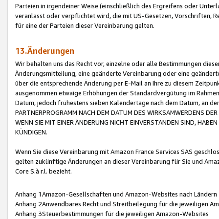
Parteien in irgendeiner Weise (einschließlich des Ergreifens oder Unt
veranlasst oder verpflichtet wird, die mit US-Gesetzen, Vorschriften,
für eine der Parteien dieser Vereinbarung gelten.
13.Änderungen
Wir behalten uns das Recht vor, einzelne oder alle Bestimmungen diese
Änderungsmitteilung, eine geänderte Vereinbarung oder eine geänderte 
über die entsprechende Änderung per E-Mail an Ihre zu diesem Zeitpun
ausgenommen etwaige Erhöhungen der Standardvergütung im Rahmen
Datum, jedoch frühestens sieben Kalendertage nach dem Datum, an de
PARTNERPROGRAMM NACH DEM DATUM DES WIRKSAMWERDENS DER Ä
WENN SIE MIT EINER ÄNDERUNG NICHT EINVERSTANDEN SIND, HABEN S
KÜNDIGEN.
Wenn Sie diese Vereinbarung mit Amazon France Services SAS geschlo
gelten zukünftige Änderungen an dieser Vereinbarung für Sie und Ama
Core S.à r.l. bezieht.
Anhang 1Amazon-Gesellschaften und Amazon-Websites nach Ländern
Anhang 2Anwendbares Recht und Streitbeilegung für die jeweiligen 
Anhang 3Steuerbestimmungen für die jeweiligen Amazon-Websites