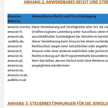
ANHANG 2: ANWENDBARES RECHT UND STRE
Amazon-
Anwendbares Recht und Streitbeilegung
Website
amazon.com.be,
Diese Vereinbarung und Streitigkeiten aller Art, die 
amazon.fr,
Großherzogtums Luxemburg unter Ausschluss seiner Kol
amazon.de,
ausschließlichen Zuständigkeit der Gerichte im Geri
audible.de,
dieser Vereinbarung kann Amazon bei einem zuständig
amazon.ie
Rechtsschutz wegen einer tatsächlichen oder angebli
amazon.it,
Amazon oder einer anderen natürlichen oder juristisc
amazon.nl,
Rechte in Bezug auf die Programminhalte besonderer,
amazon.pl,
Wert darstellen, dessen Verlust nicht ohne Weiteres e
amazon.es,
ausgeglichen werden kann.
amazon.se,
amazon.co.uk,
audible.co.uk
ANHANG 3: STEUERBESTIMMUNGEN FÜR DIE JEWEIL