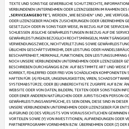
TEXTE UND SONSTIGE GEWERBLICHE SCHUTZRECHTE, INFORMATIONE
VERBUNDENEN UNTERNEHMEN ODER LIZENZGEBERN IM RAHMEN DES
„
SERVICEANGEBOTE
“), WERDEN „WIE BESEHEN“ UND „WIE VERFÜ
ODER LIZENZGEBER MACHEN ZUSICHERUNGEN ODER ÜBERNEHMEN GEW
GESETZLICH ODER IN SONSTIGER WEISE, IN BEZUG AUF DIE SERVI
SCHLIESSEN JEGLICHE GEWÄHRLEISTUNGEN IN BEZUG AUF DIE SERVI
GEWÄHRLEISTUNGEN BEZÜGLICH RECHTSMÄNGELN, MARKTGÄNGIGKEIT
VERWENDUNGSZWECK, NICHTVERLETZUNG SOWIE GEWÄHRLEISTUNGEN 
ÜBLICHEN GESCHÄFTSVERKEHR, DER LEISTUNG ODER HANDELSBRÄUCH
BESCHAFFENHEIT, MERKMALE, FUNKTIONEN, DEN LEISTUNGSUMFANG 
NOCH UNSERE VERBUNDENEN UNTERNEHMEN ODER LIZENZGEBER GEWÄ
BESCHRIEBEN DURCHGÄNGIG BZW. AUF BESTIMMTE ART UND WEISE
KORREKT, FEHLERFREI ODER FREI VON SCHÄDLICHEN KOMPONENTEN
HAFTEN FÜR: (A) FEHLER, UNGENAUIGKEITEN, VIREN, SCHADSOFTW
SYSTEMABSTÜRZE; ODER (B) UNBERECHTIGTE ZUGRIFFE AUF BZW. 
WEBSITE ODER VON DATEN, BILDERN, TEXTEN ODER SONSTIGEN INF
ODER EINER ANDEREN NATÜRLICHEN ODER JURISTISCHEN PERSON OD
GEWÄHRLEISTUNGSANSPRÜCHE, ES SEIN DENN, DIESE SIND IN DIES
UNSERE VERBUNDENEN UNTERNEHMEN ODER LIZENZGEBER FÜR EN
AUFGRUND (X) DES VERLUSTS VON VORAUSSICHTLICHEN GEWINNEN
VORTEILEN SOWIE (Y) VON INVESTITIONEN, AUFWENDUNGEN ODER VE
PARTNERPROGRAMM VORNEHMEN BZW. ÜBERNEHMEN ODER (Z) DER 