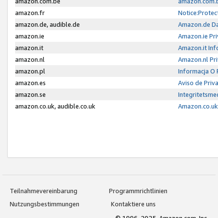
amazon.com.be
amazon.com.b
amazon.fr
Notice:Protec
amazon.de, audible.de
Amazon.de Da
amazon.ie
Amazon.ie Pri
amazon.it
Amazon.it Inf
amazon.nl
Amazon.nl Pri
amazon.pl
Informacja O
amazon.es
Aviso de Priv
amazon.se
Integritetsm
amazon.co.uk, audible.co.uk
Amazon.co.uk 
Teilnahmevereinbarung
Programmrichtlinien
Nutzungsbestimmungen
Kontaktiere uns