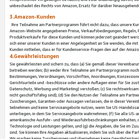
unbeschadet des Rechts von Amazon, Ersatz für darüber hinausgehen
3.Amazon-Kunden
Ihre Teilnahme am Partnerprogramm führt nicht dazu, dass unsere Kun
Amazon-Website angegebenen Preise, Verkaufsbedingungen, Regeln, Ri
Produktverkäufe für diese Kunden und können jederzeit geändert werde
sich einer unserer Kunden in einer Angelegenheit an Sie wenden, die 
Kunden mitteilen, dass er für Kundenservice-Fragen den auf der Ama
4.Gewährleistungen
Sie gewährleisten und sichern zu, dass (a) Sie gemäß dieser Vereinba
betreiben werden; (b) weder Ihre Teilnahme am Partnerprogramm noch d
Bestimmungen, Verordnungen, Vorschriften, Anordnungen, Konzessionen,
Gerichtsurteile und -beschlüsse oder andere Auflagen einer für Sie zu
Datenschutz, Werbung und Marketing) verstoßen; (c) Sie rechtswirksam 
nicht geschäftsfähig sind); (d) Sie den Nutzen der Teilnahme am Partne
Zusicherungen, Garantien oder Aussagen verlassen, die in dieser Verein
teilnehmen und keine Serviceangebote nutzen, wenn Sie US-Handelssa
unterliegen, in dem Sie Serviceangebote wahrnehmen; (f) Sie alle US
amerikanische Ausfuhr- und Wiederausfuhrbeschränkungen einhalten, 
Technologie und Leistungen gelten, und (g) die Angaben, die Sie im 
sind. Sie können Ihre Angaben aktualisieren, indem Sie sich über die 
Wir machen keine Zusicherungen und übernehmen keine Gewährleistun