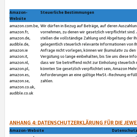
Amazon-
Steuerliche Bestimmungen
Website
amazon.com.be,
Wir dürfen in Bezug auf Beträge, auf deren Auszahlun
amazon.fr,
vornehmen, zu denen wir gesetzlich verpflichtet sind
amazon.de,
stellen die vollständige Zahlung und Abgeltung der 
audible.de,
gelegentlich steuerlich relevante Informationen von I
amazon.ie
Anfrage nicht vorlegen, können wir (kumulativ zu de
amazon.it,
Vergütung so lange einbehalten, bis Sie uns diese Inf
amazon.nl,
dass wir Sie betreffend nicht zur Einholung steuerlich 
amazon.pl,
könnten Sie gesetzlich verpflichtet sein, Amazon Meh
amazon.es,
Anforderungen an eine gültige MwSt.-Rechnung erfüllt
amazon.se,
zahlen.
amazon.co.uk,
audible.co.uk
ANHANG 4: DATENSCHUTZERKLÄRUNG FÜR DIE JEWE
Amazon-Website
Datenschutz