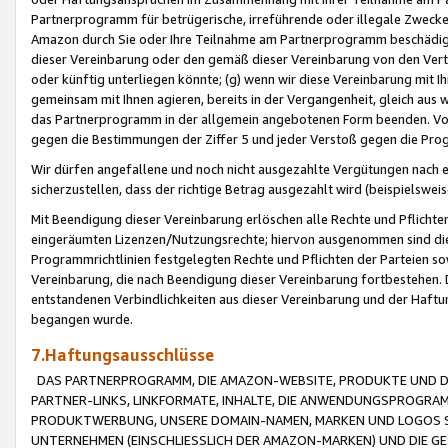
Partnerprogramm für betrügerische, irreführende oder illegale Zwecke
Amazon durch Sie oder Ihre Teilnahme am Partnerprogramm beschädig
dieser Vereinbarung oder den gemäß dieser Vereinbarung von den Vertr
oder künftig unterliegen könnte; (g) wenn wir diese Vereinbarung mit I
gemeinsam mit Ihnen agieren, bereits in der Vergangenheit, gleich aus
das Partnerprogramm in der allgemein angebotenen Form beenden. Vors
gegen die Bestimmungen der Ziffer 5 und jeder Verstoß gegen die Prog
Wir dürfen angefallene und noch nicht ausgezahlte Vergütungen nach 
sicherzustellen, dass der richtige Betrag ausgezahlt wird (beispielsw
Mit Beendigung dieser Vereinbarung erlöschen alle Rechte und Pflichte
eingeräumten Lizenzen/Nutzungsrechte; hiervon ausgenommen sind die in 
Programmrichtlinien festgelegten Rechte und Pflichten der Parteien sow
Vereinbarung, die nach Beendigung dieser Vereinbarung fortbestehen. D
entstandenen Verbindlichkeiten aus dieser Vereinbarung und der Haft
begangen wurde.
7.Haftungsausschlüsse
DAS PARTNERPROGRAMM, DIE AMAZON-WEBSITE, PRODUKTE UND DI
PARTNER-LINKS, LINKFORMATE, INHALTE, DIE ANWENDUNGSPROGR
PRODUKTWERBUNG, UNSERE DOMAIN-NAMEN, MARKEN UND LOGOS S
UNTERNEHMEN (EINSCHLIESSLICH DER AMAZON-MARKEN) UND DIE GE