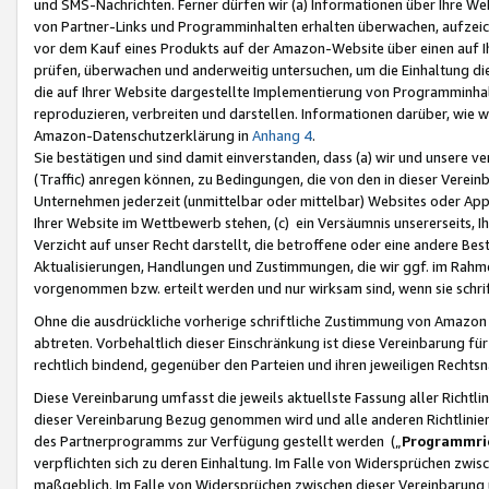
und SMS-Nachrichten. Ferner dürfen wir (a) Informationen über Ihre We
von Partner-Links und Programminhalten erhalten überwachen, aufzei
vor dem Kauf eines Produkts auf der Amazon-Website über einen auf Ih
prüfen, überwachen und anderweitig untersuchen, um die Einhaltung dies
die auf Ihrer Website dargestellte Implementierung von Programminhalt
reproduzieren, verbreiten und darstellen. Informationen darüber, wie w
Amazon-Datenschutzerklärung in
Anhang 4
.
Sie bestätigen und sind damit einverstanden, dass (a) wir und unsere 
(Traffic) anregen können, zu Bedingungen, die von den in dieser Vere
Unternehmen jederzeit (unmittelbar oder mittelbar) Websites oder Appl
Ihrer Website im Wettbewerb stehen, (c) ein Versäumnis unsererseits, I
Verzicht auf unser Recht darstellt, die betroffene oder eine andere B
Aktualisierungen, Handlungen und Zustimmungen, die wir ggf. im Rahme
vorgenommen bzw. erteilt werden und nur wirksam sind, wenn sie schri
Ohne die ausdrückliche vorherige schriftliche Zustimmung von Amazon
abtreten. Vorbehaltlich dieser Einschränkung ist diese Vereinbarung f
rechtlich bindend, gegenüber den Parteien und ihren jeweiligen Rech
Diese Vereinbarung umfasst die jeweils aktuellste Fassung aller Richtli
dieser Vereinbarung Bezug genommen wird und alle anderen Richtlinie
des Partnerprogramms zur Verfügung gestellt werden („
Programmric
verpflichten sich zu deren Einhaltung. Im Falle von Widersprüchen zwi
maßgeblich. Im Falle von Widersprüchen zwischen dieser Vereinbarun