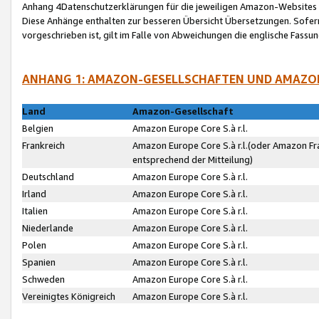
Anhang 4Datenschutzerklärungen für die jeweiligen Amazon-Websites
Diese Anhänge enthalten zur besseren Übersicht Übersetzungen. Sofe
vorgeschrieben ist, gilt im Falle von Abweichungen die englische Fass
ANHANG 1: AMAZON-GESELLSCHAFTEN UND AMAZO
Land
Amazon-Gesellschaft
Belgien
Amazon Europe Core S.à r.l.
Frankreich
Amazon Europe Core S.à r.l.(oder Amazon Fr
entsprechend der Mitteilung)
Deutschland
Amazon Europe Core S.à r.l.
Irland
Amazon Europe Core S.à r.l.
Italien
Amazon Europe Core S.à r.l.
Niederlande
Amazon Europe Core S.à r.l.
Polen
Amazon Europe Core S.à r.l.
Spanien
Amazon Europe Core S.à r.l.
Schweden
Amazon Europe Core S.à r.l.
Vereinigtes Königreich
Amazon Europe Core S.à r.l.