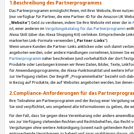
1.Beschreibung des Partnerprogramms
Das Partnerprogramm ermöglicht Ihnen, mit Ihrer Website, Ihren nutzer
(nur verfügbar für Partner, die eine Partner-ID für die Amazon UK We
„
Website
“) Geld zu verdienen, indem Sie Ihre Website mit einer der in
ist, einer anderen im
Vergütungskatalog für das Partnerprogramm
enth
Alexa Skill (über das Alexa Shopping Kit) verlinken. Entsprechende Lin
markierten Link-Formate verwenden („
Partner-Links
“).
Wenn unsere Kunden die Partner-Links anklicken oder sich damit verbi
angeboten werden, oder andere Handlungen vornehmen, können Sie eine
Partnerprogramm
näher beschrieben (und vorbehaltlich der dort festg
Produkte oder Leistungen können wir Ihnen Daten, Bilder, Texte, Linkfo
für Anwendungsprogramme, die Alexa-Funktionalität und weitere Inf
zur Verfügung stellen. Der Begriff „Programminhalte“ bezieht sich dabe
in Bezug auf Produkte, die auf Websites angeboten werden, bei denen 
2.Compliance-Anforderungen für das Partnerprog
Ihre Teilnahme am Partnerprogramm und der Bezug einer Vergütung setz
Sie sind verpflichtet, uns umgehend alle Informationen zu geben, die w
Für den Fall, dass Sie gegen diese Vereinbarung oder andere anwendba
uns zur Verfügung stehenden Rechten und Rechtsbehelfen, das Recht vo
Vergütungen ohne weitere Ankündigung (soweit nach geltendem Recht z
entsprechende Vergütungen zu haben) und zwar unabhängig davon, ob 