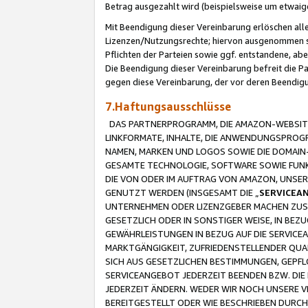
Betrag ausgezahlt wird (beispielsweise um etwai
Mit Beendigung dieser Vereinbarung erlöschen alle
Lizenzen/Nutzungsrechte; hiervon ausgenommen sind
Pflichten der Parteien sowie ggf. entstandene, ab
Die Beendigung dieser Vereinbarung befreit die P
gegen diese Vereinbarung, der vor deren Beendi
7.Haftungsausschlüsse
DAS PARTNERPROGRAMM, DIE AMAZON-WEBSITE,
LINKFORMATE, INHALTE, DIE ANWENDUNGSPRO
NAMEN, MARKEN UND LOGOS SOWIE DIE DOMAIN
GESAMTE TECHNOLOGIE, SOFTWARE SOWIE FUNKT
DIE VON ODER IM AUFTRAG VON AMAZON, UNS
GENUTZT WERDEN (INSGESAMT DIE „
SERVICEA
UNTERNEHMEN ODER LIZENZGEBER MACHEN ZUSI
GESETZLICH ODER IN SONSTIGER WEISE, IN BE
GEWÄHRLEISTUNGEN IN BEZUG AUF DIE SERVICE
MARKTGÄNGIGKEIT, ZUFRIEDENSTELLENDER QUA
SICH AUS GESETZLICHEN BESTIMMUNGEN, GEPFL
SERVICEANGEBOT JEDERZEIT BEENDEN BZW. DIE
JEDERZEIT ÄNDERN. WEDER WIR NOCH UNSERE 
BEREITGESTELLT ODER WIE BESCHRIEBEN DURC