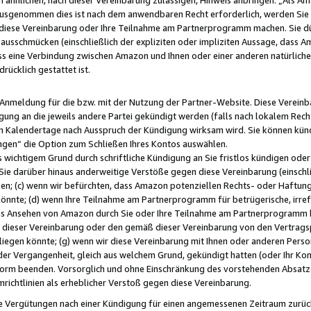
usgenommen dies ist nach dem anwendbaren Recht erforderlich, werden Sie 
f diese Vereinbarung oder Ihre Teilnahme am Partnerprogramm machen. Sie d
usschmücken (einschließlich der expliziten oder impliziten Aussage, dass A
 eine Verbindung zwischen Amazon und Ihnen oder einer anderen natürlichen 
rücklich gestattet ist.
r Anmeldung für die bzw. mit der Nutzung der Partner-Website. Diese Vereinb
gung an die jeweils andere Partei gekündigt werden (falls nach lokalem Rech
n Kalendertage nach Ausspruch der Kündigung wirksam wird. Sie können kündi
ngen“ die Option zum Schließen Ihres Kontos auswählen.
 wichtigem Grund durch schriftliche Kündigung an Sie fristlos kündigen oder I
 Sie darüber hinaus anderweitige Verstöße gegen diese Vereinbarung (einschli
ben; (c) wenn wir befürchten, dass Amazon potenziellen Rechts- oder Haftu
nnte; (d) wenn Ihre Teilnahme am Partnerprogramm für betrügerische, irref
das Ansehen von Amazon durch Sie oder Ihre Teilnahme am Partnerprogramm b
ieser Vereinbarung oder den gemäß dieser Vereinbarung von den Vertragspa
liegen könnte; (g) wenn wir diese Vereinbarung mit Ihnen oder anderen Perso
 der Vergangenheit, gleich aus welchem Grund, gekündigt hatten (oder Ihr Ko
rm beenden. Vorsorglich und ohne Einschränkung des vorstehenden Absatzes
richtlinien als erheblicher Verstoß gegen diese Vereinbarung.
e Vergütungen nach einer Kündigung für einen angemessenen Zeitraum zurückb