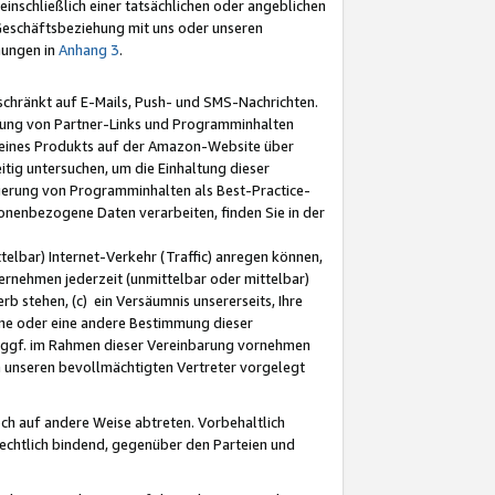
nschließlich einer tatsächlichen oder angeblichen
Geschäftsbeziehung mit uns oder unseren
mungen in
Anhang 3
.
schränkt auf E-Mails, Push- und SMS-Nachrichten.
ellung von Partner-Links und Programminhalten
 eines Produkts auf der Amazon-Website über
tig untersuchen, um die Einhaltung dieser
ntierung von Programminhalten als Best-Practice-
sonenbezogene Daten verarbeiten, finden Sie in der
telbar) Internet-Verkehr (Traffic) anregen können,
rnehmen jederzeit (unmittelbar oder mittelbar)
b stehen, (c) ein Versäumnis unsererseits, Ihre
fene oder eine andere Bestimmung dieser
r ggf. im Rahmen dieser Vereinbarung vornehmen
ch unseren bevollmächtigten Vertreter vorgelegt
ch auf andere Weise abtreten. Vorbehaltlich
rechtlich bindend, gegenüber den Parteien und