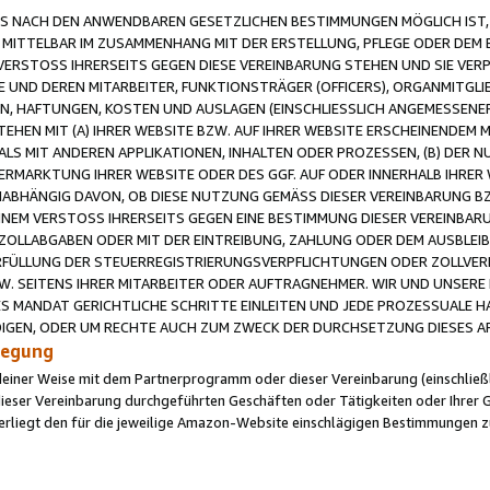
 NACH DEN ANWENDBAREN GESETZLICHEN BESTIMMUNGEN MÖGLICH IST, S
MITTELBAR IM ZUSAMMENHANG MIT DER ERSTELLUNG, PFLEGE ODER DEM BE
ERSTOSS IHRERSEITS GEGEN DIESE VEREINBARUNG STEHEN UND SIE VERP
UND DEREN MITARBEITER, FUNKTIONSTRÄGER (OFFICERS), ORGANMITGLI
N, HAFTUNGEN, KOSTEN UND AUSLAGEN (EINSCHLIESSLICH ANGEMESSENE
HEN MIT (A) IHRER WEBSITE BZW. AUF IHRER WEBSITE ERSCHEINENDEM M
LS MIT ANDEREN APPLIKATIONEN, INHALTEN ODER PROZESSEN, (B) DER 
RMARKTUNG IHRER WEBSITE ODER DES GGF. AUF ODER INNERHALB IHRER W
ABHÄNGIG DAVON, OB DIESE NUTZUNG GEMÄSS DIESER VEREINBARUNG B
EINEM VERSTOSS IHRERSEITS GEGEN EINE BESTIMMUNG DIESER VEREINBARU
D ZOLLABGABEN ODER MIT DER EINTREIBUNG, ZAHLUNG ODER DEM AUSBLEI
FÜLLUNG DER STEUERREGISTRIERUNGSVERPFLICHTUNGEN ODER ZOLLVERPF
W. SEITENS IHRER MITARBEITER ODER AUFTRAGNEHMER. WIR UND UNSERE
ES MANDAT GERICHTLICHE SCHRITTE EINLEITEN UND JEDE PROZESSUALE 
GEN, ODER UM RECHTE AUCH ZUM ZWECK DER DURCHSETZUNG DIESES AR
ilegung
endeiner Weise mit dem Partnerprogramm oder dieser Vereinbarung (einschließl
ieser Vereinbarung durchgeführten Geschäften oder Tätigkeiten oder Ihrer 
iegt den für die jeweilige Amazon-Website einschlägigen Bestimmungen z