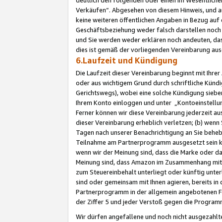
Verkäufen“. Abgesehen von diesem Hinweis, und a
keine weiteren öffentlichen Angaben in Bezug au
Geschäftsbeziehung weder falsch darstellen noch a
und Sie werden weder erklären noch andeuten, dass
dies ist gemäß der vorliegenden Vereinbarung ausd
6.Laufzeit und Kündigung
Die Laufzeit dieser Vereinbarung beginnt mit Ihre
oder aus wichtigem Grund durch schriftliche Kündi
Gerichtswegs), wobei eine solche Kündigung siebe
Ihrem Konto einloggen und unter „Kontoeinstellu
Ferner können wir diese Vereinbarung jederzeit aus
dieser Vereinbarung erheblich verletzen; (b) wenn
Tagen nach unserer Benachrichtigung an Sie behe
Teilnahme am Partnerprogramm ausgesetzt sein kö
wenn wir der Meinung sind, dass die Marke oder 
Meinung sind, dass Amazon im Zusammenhang mit d
zum Steuereinbehalt unterliegt oder künftig unter
sind oder gemeinsam mit Ihnen agieren, bereits in
Partnerprogramm in der allgemein angebotenen Fo
der Ziffer 5 und jeder Verstoß gegen die Programm
Wir dürfen angefallene und noch nicht ausgezahlt