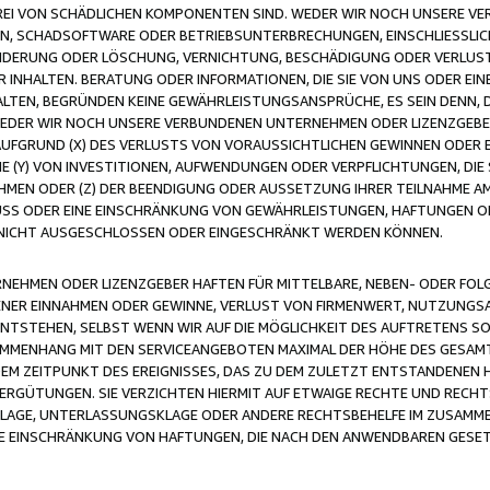
FREI VON SCHÄDLICHEN KOMPONENTEN SIND. WEDER WIR NOCH UNSERE 
VIREN, SCHADSOFTWARE ODER BETRIEBSUNTERBRECHUNGEN, EINSCHLIESSL
ÄNDERUNG ODER LÖSCHUNG, VERNICHTUNG, BESCHÄDIGUNG ODER VERLUST 
INHALTEN. BERATUNG ODER INFORMATIONEN, DIE SIE VON UNS ODER EIN
LTEN, BEGRÜNDEN KEINE GEWÄHRLEISTUNGSANSPRÜCHE, ES SEIN DENN, DI
WEDER WIR NOCH UNSERE VERBUNDENEN UNTERNEHMEN ODER LIZENZGEBE
FGRUND (X) DES VERLUSTS VON VORAUSSICHTLICHEN GEWINNEN ODER 
 (Y) VON INVESTITIONEN, AUFWENDUNGEN ODER VERPFLICHTUNGEN, DIE 
EN ODER (Z) DER BEENDIGUNG ODER AUSSETZUNG IHRER TEILNAHME A
LUSS ODER EINE EINSCHRÄNKUNG VON GEWÄHRLEISTUNGEN, HAFTUNGEN O
NICHT AUSGESCHLOSSEN ODER EINGESCHRÄNKT WERDEN KÖNNEN.
EHMEN ODER LIZENZGEBER HAFTEN FÜR MITTELBARE, NEBEN- ODER FOL
R EINNAHMEN ODER GEWINNE, VERLUST VON FIRMENWERT, NUTZUNGSAU
TSTEHEN, SELBST WENN WIR AUF DIE MÖGLICHKEIT DES AUFTRETENS S
MENHANG MIT DEN SERVICEANGEBOTEN MAXIMAL DER HÖHE DES GESAMT
M ZEITPUNKT DES EREIGNISSES, DAS ZU DEM ZULETZT ENTSTANDENEN 
ERGÜTUNGEN. SIE VERZICHTEN HIERMIT AUF ETWAIGE RECHTE UND RECHT
KLAGE, UNTERLASSUNGSKLAGE ODER ANDERE RECHTSBEHELFE IM ZUSAMME
NE EINSCHRÄNKUNG VON HAFTUNGEN, DIE NACH DEN ANWENDBAREN GESE