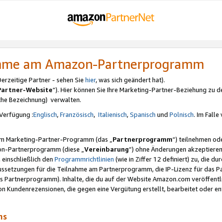
nahme am Amazon-Partnerprogramm
rzeitige Partner - sehen Sie
hier
, was sich geändert hat).
Partner-Website
“). Hier können Sie Ihre Marketing-Partner-Beziehung zu d
iche Bezeichnung) verwalten.
Verfügung :
Englisch
,
Französisch
,
Italienisch
,
Spanisch
und
Polnisch
. Im Fall
erem Marketing-Partner-Programm (das „
Partnerprogramm
“) teilnehmen od
on-Partnerprogramm (diese „
Vereinbarung
“) ohne Änderungen akzeptieren
 einschließlich den
Programmrichtlinien
(wie in Ziffer 12 definiert) zu, die 
raussetzungen für die Teilnahme am Partnerprogramm, die IP-Lizenz für das
s Partnerprogramm). Inhalte, die du auf der Website Amazon.com veröffentl
n Kundenrezensionen, die gegen eine Vergütung erstellt, bearbeitet oder ent
mms