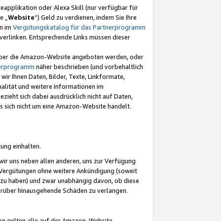
eapplikation oder Alexa Skill (nur verfügbar für
e „
Website
“) Geld zu verdienen, indem Sie Ihre
en im
Vergütungskatalog für das Partnerprogramm
t) verlinken. Entsprechende Links müssen dieser
e über die Amazon-Website angeboten werden, oder
nerprogramm
näher beschrieben (und vorbehaltlich
ir Ihnen Daten, Bilder, Texte, Linkformate,
alität und weitere Informationen im
zieht sich dabei ausdrücklich nicht auf Daten,
es sich nicht um eine Amazon-Website handelt.
rung einhalten.
ir uns neben allen anderen, uns zur Verfügung
n Vergütungen ohne weitere Ankündigung (soweit
 zu haben) und zwar unabhängig davon, ob diese
darüber hinausgehende Schäden zu verlangen.
on gelten alle auf der Amazon-Website