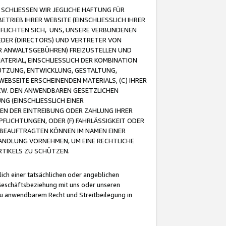
CHLIESSEN WIR JEGLICHE HAFTUNG FÜR
TRIEB IHRER WEBSITE (EINSCHLIESSLICH IHRER
FLICHTEN SICH, UNS, UNSERE VERBUNDENEN
EDER (DIRECTORS) UND VERTRETER VON
R ANWALTSGEBÜHREN) FREIZUSTELLEN UND
ATERIAL, EINSCHLIESSLICH DER KOMBINATION
NUTZUNG, ENTWICKLUNG, GESTALTUNG,
EBSEITE ERSCHEINENDEN MATERIALS, (C) IHRER
ZW. DEN ANWENDBAREN GESETZLICHEN
NG (EINSCHLIESSLICH EINER
BEN DER EINTREIBUNG ODER ZAHLUNG IHRER
LICHTUNGEN, ODER (F) FAHRLÄSSIGKEIT ODER
 BEAUFTRAGTEN KÖNNEN IM NAMEN EINER
HANDLUNG VORNEHMEN, UM EINE RECHTLICHE
TIKELS ZU SCHÜTZEN.
ich einer tatsächlichen oder angeblichen
Geschäftsbeziehung mit uns oder unseren
u anwendbarem Recht und Streitbeilegung in