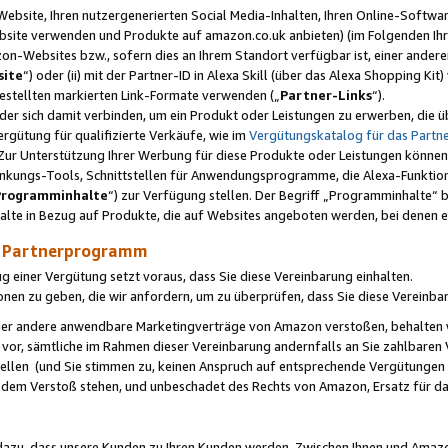
ebsite, Ihren nutzergenerierten Social Media-Inhalten, Ihren Online-Softwar
ebsite verwenden und Produkte auf amazon.co.uk anbieten) (im Folgenden Ihr
-Websites bzw., sofern dies an Ihrem Standort verfügbar ist, einer ander
ite
“) oder (ii) mit der Partner-ID in Alexa Skill (über das Alexa Shopping Ki
estellten markierten Link-Formate verwenden („
Partner-Links
“).
oder sich damit verbinden, um ein Produkt oder Leistungen zu erwerben, di
gütung für qualifizierte Verkäufe, wie im
Vergütungskatalog für das Part
Zur Unterstützung Ihrer Werbung für diese Produkte oder Leistungen können w
linkungs-Tools, Schnittstellen für Anwendungsprogramme, die Alexa-Funktion
Programminhalte
“) zur Verfügung stellen. Der Begriff „Programminhalte“ be
halte in Bezug auf Produkte, die auf Websites angeboten werden, bei denen 
as Partnerprogramm
einer Vergütung setzt voraus, dass Sie diese Vereinbarung einhalten.
ionen zu geben, die wir anfordern, um zu überprüfen, dass Sie diese Vereinba
oder andere anwendbare Marketingverträge von Amazon verstoßen, behalten w
 vor, sämtliche im Rahmen dieser Vereinbarung andernfalls an Sie zahlbare
tellen (und Sie stimmen zu, keinen Anspruch auf entsprechende Vergütungen
 dem Verstoß stehen, und unbeschadet des Rechts von Amazon, Ersatz für 
azu, dass unsere Kunden zu Ihren Kunden werden. Zwischen Ihnen und Amaz