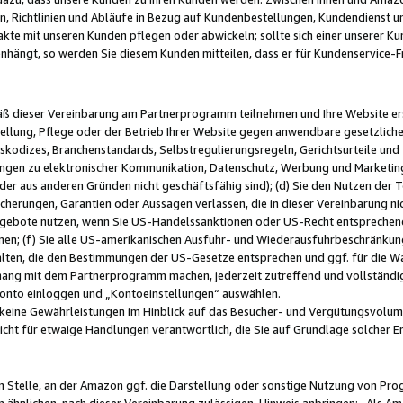
, Richtlinien und Abläufe in Bezug auf Kundenbestellungen, Kundendienst 
kte mit unseren Kunden pflegen oder abwickeln; sollte sich einer unserer Ku
nhängt, so werden Sie diesem Kunden mitteilen, dass er für Kundenservic
emäß dieser Vereinbarung am Partnerprogramm teilnehmen und Ihre Website er
ellung, Pflege oder der Betrieb Ihrer Website gegen anwendbare gesetzlich
skodizes, Branchenstandards, Selbstregulierungsregeln, Gerichtsurteile und 
ngen zu elektronischer Kommunikation, Datenschutz, Werbung und Marketing)
 oder aus anderen Gründen nicht geschäftsfähig sind); (d) Sie den Nutzen de
cherungen, Garantien oder Aussagen verlassen, die in dieser Vereinbarung nich
gebote nutzen, wenn Sie US-Handelssanktionen oder US-Recht entsprechen
men; (f) Sie alle US-amerikanischen Ausfuhr- und Wiederausfuhrbeschränkun
ten, die den Bestimmungen der US-Gesetze entsprechen und ggf. für die Wa
hang mit dem Partnerprogramm machen, jederzeit zutreffend und vollständig 
 Konto einloggen und „Kontoeinstellungen“ auswählen.
keine Gewährleistungen im Hinblick auf das Besucher- und Vergütungsvolu
icht für etwaige Handlungen verantwortlich, die Sie auf Grundlage solcher
en Stelle, an der Amazon ggf. die Darstellung oder sonstige Nutzung von Pr
 ähnlichen, nach dieser Vereinbarung zulässigen, Hinweis anbringen: „Als Ama