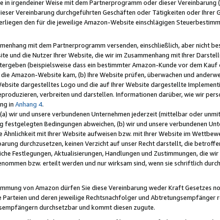
e in irgendeiner Weise mit dem Partnerprogramm oder dieser Vereinbarung (ei
ieser Vereinbarung durchgeführten Geschäften oder Tätigkeiten oder Ihrer 
liegen den für die jeweilige Amazon-Website einschlägigen Steuerbestim
mmenhang mit dem Partnerprogramm versenden, einschließlich, aber nicht be
site und die Nutzer Ihrer Website, die wir im Zusammenhang mit Ihrer Darst
itergeben (beispielsweise dass ein bestimmter Amazon-Kunde vor dem Kauf
uf die Amazon-Website kam, (b) Ihre Website prüfen, überwachen und anderwei
r Website dargestelltes Logo und die auf Ihrer Website dargestellte Impleme
reproduzieren, verbreiten und darstellen. Informationen darüber, wie wir per
ng in
Anhang 4
.
 (a) wir und unsere verbundenen Unternehmen jederzeit (mittelbar oder unmit
ng festgelegten Bedingungen abweichen, (b) wir und unsere verbundenen Unte
 Ähnlichkeit mit Ihrer Website aufweisen bzw. mit Ihrer Website im Wettbewer
barung durchzusetzen, keinen Verzicht auf unser Recht darstellt, die betrof
liche Festlegungen, Aktualisierungen, Handlungen und Zustimmungen, die wi
enommen bzw. erteilt werden und nur wirksam sind, wenn sie schriftlich dur
stimmung von Amazon dürfen Sie diese Vereinbarung weder Kraft Gesetzes no
die Parteien und deren jeweilige Rechtsnachfolger und Abtretungsempfänger 
ngsempfängern durchsetzbar und kommt diesen zugute.