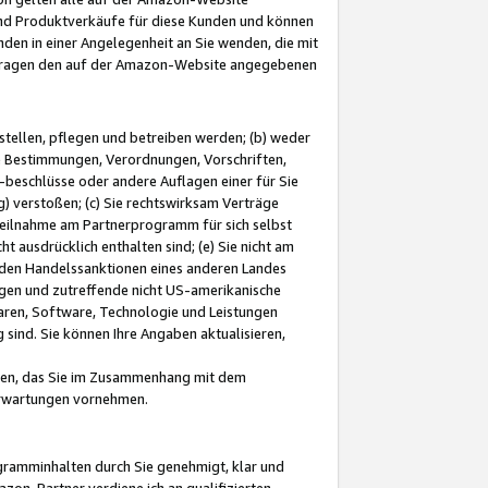
und Produktverkäufe für diese Kunden und können
nden in einer Angelegenheit an Sie wenden, die mit
e-Fragen den auf der Amazon-Website angegebenen
stellen, pflegen und betreiben werden; (b) weder
e Bestimmungen, Verordnungen, Vorschriften,
-beschlüsse oder andere Auflagen einer für Sie
 verstoßen; (c) Sie rechtswirksam Verträge
r Teilnahme am Partnerprogramm für sich selbst
t ausdrücklich enthalten sind; (e) Sie nicht am
den Handelssanktionen eines anderen Landes
gen und zutreffende nicht US-amerikanische
ren, Software, Technologie und Leistungen
sind. Sie können Ihre Angaben aktualisieren,
men, das Sie im Zusammenhang mit dem
 Erwartungen vornehmen.
ogramminhalten durch Sie genehmigt, klar und
zon-Partner verdiene ich an qualifizierten