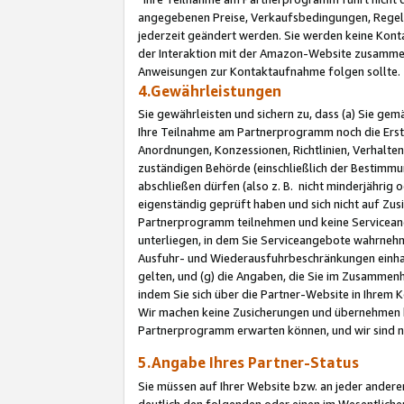
angegebenen Preise, Verkaufsbedingungen, Regeln
jederzeit geändert werden. Sie werden keine Konta
der Interaktion mit der Amazon-Website zusamme
Anweisungen zur Kontaktaufnahme folgen sollte.
4.Gewährleistungen
Sie gewährleisten und sichern zu, dass (a) Sie g
Ihre Teilnahme am Partnerprogramm noch die Erst
Anordnungen, Konzessionen, Richtlinien, Verhalten
zuständigen Behörde (einschließlich der Bestimmu
abschließen dürfen (also z. B. nicht minderjährig
eigenständig geprüft haben und sich nicht auf Zusi
Partnerprogramm teilnehmen und keine Servicean
unterliegen, in dem Sie Serviceangebote wahrneh
Ausfuhr- und Wiederausfuhrbeschränkungen einhal
gelten, und (g) die Angaben, die Sie im Zusammen
indem Sie sich über die Partner-Website in Ihrem
Wir machen keine Zusicherungen und übernehmen 
Partnerprogramm erwarten können, und wir sind n
5.Angabe Ihres Partner-Status
Sie müssen auf Ihrer Website bzw. an jeder ander
deutlich den folgenden oder einen im Wesentlichen