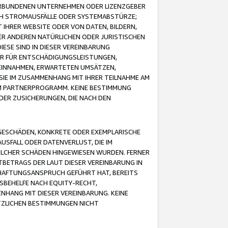
VERBUNDENEN UNTERNEHMEN ODER LIZENZGEBER
ICH STROMAUSFÄLLE ODER SYSTEMABSTÜRZE;
IHRER WEBSITE ODER VON DATEN, BILDERN,
ER ANDEREN NATÜRLICHEN ODER JURISTISCHEN
ESE SIND IN DIESER VEREINBARUNG
R FÜR ENTSCHÄDIGUNGSLEISTUNGEN,
EINNAHMEN, ERWARTETEN UMSÄTZEN,
SIE IM ZUSAMMENHANG MIT IHRER TEILNAHME AM
M PARTNERPROGRAMM. KEINE BESTIMMUNG
DER ZUSICHERUNGEN, DIE NACH DEN
GESCHÄDEN, KONKRETE ODER EXEMPLARISCHE
SFALL ODER DATENVERLUST, DIE IM
OLCHER SCHÄDEN HINGEWIESEN WURDEN. FERNER
BETRAGS DER LAUT DIESER VEREINBARUNG IN
HAFTUNGSANSPRUCH GEFÜHRT HAT, BEREITS
SBEHELFE NACH EQUITY-RECHT,
NHANG MIT DIESER VEREINBARUNG. KEINE
TZLICHEN BESTIMMUNGEN NICHT