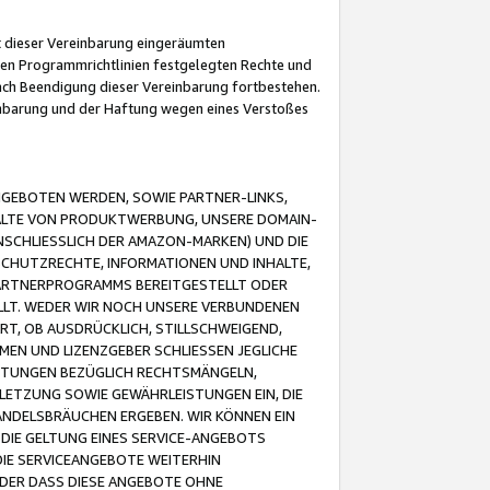
it dieser Vereinbarung eingeräumten
 den Programmrichtlinien festgelegten Rechte und
 nach Beendigung dieser Vereinbarung fortbestehen.
einbarung und der Haftung wegen eines Verstoßes
GEBOTEN WERDEN, SOWIE PARTNER-LINKS,
ALTE VON PRODUKTWERBUNG, UNSERE DOMAIN-
SCHLIESSLICH DER AMAZON-MARKEN) UND DIE
SCHUTZRECHTE, INFORMATIONEN UND INHALTE,
PARTNERPROGRAMMS BEREITGESTELLT ODER
ELLT. WEDER WIR NOCH UNSERE VERBUNDENEN
T, OB AUSDRÜCKLICH, STILLSCHWEIGEND,
MEN UND LIZENZGEBER SCHLIESSEN JEGLICHE
ISTUNGEN BEZÜGLICH RECHTSMÄNGELN,
LETZUNG SOWIE GEWÄHRLEISTUNGEN EIN, DIE
ANDELSBRÄUCHEN ERGEBEN. WIR KÖNNEN EIN
 DIE GELTUNG EINES SERVICE-ANGEBOTS
IE SERVICEANGEBOTE WEITERHIN
ODER DASS DIESE ANGEBOTE OHNE