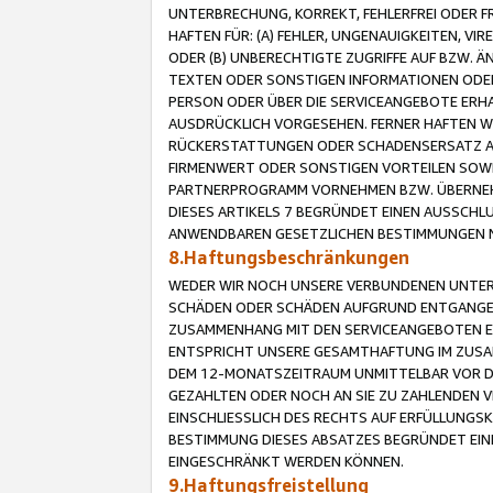
UNTERBRECHUNG, KORREKT, FEHLERFREI ODER 
HAFTEN FÜR: (A) FEHLER, UNGENAUIGKEITEN, 
ODER (B) UNBERECHTIGTE ZUGRIFFE AUF BZW. 
TEXTEN ODER SONSTIGEN INFORMATIONEN ODER 
PERSON ODER ÜBER DIE SERVICEANGEBOTE ERHA
AUSDRÜCKLICH VORGESEHEN. FERNER HAFTEN 
RÜCKERSTATTUNGEN ODER SCHADENSERSATZ AU
FIRMENWERT ODER SONSTIGEN VORTEILEN SOWIE
PARTNERPROGRAMM VORNEHMEN BZW. ÜBERNEHM
DIESES ARTIKELS 7 BEGRÜNDET EINEN AUSSCH
ANWENDBAREN GESETZLICHEN BESTIMMUNGEN 
8.Haftungsbeschränkungen
WEDER WIR NOCH UNSERE VERBUNDENEN UNTERN
SCHÄDEN ODER SCHÄDEN AUFGRUND ENTGANGENE
ZUSAMMENHANG MIT DEN SERVICEANGEBOTEN EN
ENTSPRICHT UNSERE GESAMTHAFTUNG IM ZUSAM
DEM 12-MONATSZEITRAUM UNMITTELBAR VOR DE
GEZAHLTEN ODER NOCH AN SIE ZU ZAHLENDEN V
EINSCHLIESSLICH DES RECHTS AUF ERFÜLLUNGS
BESTIMMUNG DIESES ABSATZES BEGRÜNDET EI
EINGESCHRÄNKT WERDEN KÖNNEN.
9.Haftungsfreistellung