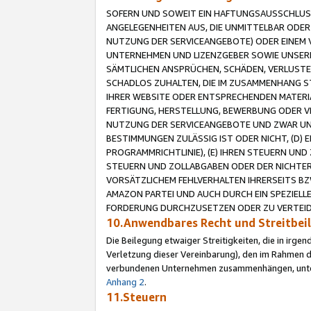
SOFERN UND SOWEIT EIN HAFTUNGSAUSSCHLUSS
ANGELEGENHEITEN AUS, DIE UNMITTELBAR ODER 
NUTZUNG DER SERVICEANGEBOTE) ODER EINEM V
UNTERNEHMEN UND LIZENZGEBER SOWIE UNSERE 
SÄMTLICHEN ANSPRÜCHEN, SCHÄDEN, VERLUSTE
SCHADLOS ZUHALTEN, DIE IM ZUSAMMENHANG STE
IHRER WEBSITE ODER ENTSPRECHENDEN MATERIA
FERTIGUNG, HERSTELLUNG, BEWERBUNG ODER VE
NUTZUNG DER SERVICEANGEBOTE UND ZWAR UN
BESTIMMUNGEN ZULÄSSIG IST ODER NICHT, (D) 
PROGRAMMRICHTLINIE), (E) IHREN STEUERN UN
STEUERN UND ZOLLABGABEN ODER DER NICHTER
VORSÄTZLICHEM FEHLVERHALTEN IHRERSEITS BZ
AMAZON PARTEI UND AUCH DURCH EIN SPEZIELL
FORDERUNG DURCHZUSETZEN ODER ZU VERTEIDI
10.Anwendbares Recht und Streitbe
Die Beilegung etwaiger Streitigkeiten, die in irg
Verletzung dieser Vereinbarung), den im Rahmen d
verbundenen Unternehmen zusammenhängen, unterl
Anhang 2
.
11.Steuern