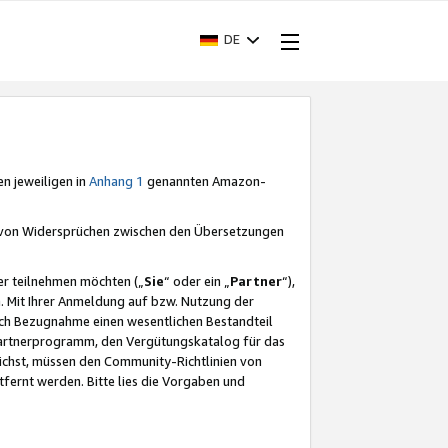
DE
en jeweiligen in
Anhang 1
genannten Amazon-
e von Widersprüchen zwischen den Übersetzungen
er teilnehmen möchten („
Sie
“ oder ein „
Partner
“),
. Mit Ihrer Anmeldung auf bzw. Nutzung der
durch Bezugnahme einen wesentlichen Bestandteil
 Partnerprogramm, den Vergütungskatalog für das
ichst, müssen den Community-Richtlinien von
fernt werden. Bitte lies die Vorgaben und