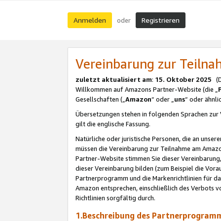
Anmelden
Registrieren
oder
Vereinbarung zur Teil
zuletzt aktualisiert am
:
15. Oktober 2025
(De
Willkommen auf Amazons Partner-Website (die „
Gesellschaften („
Amazon
“ oder „
uns
“ oder ähnl
Übersetzungen stehen in folgenden Sprachen zur 
gilt die englische Fassung.
Natürliche oder juristische Personen, die an uns
müssen die Vereinbarung zur Teilnahme am Amaz
Partner-Website stimmen Sie dieser Vereinbarung,
dieser Vereinbarung bilden (zum Beispiel die Vo
Partnerprogramm und die Markenrichtlinien für da
Amazon entsprechen, einschließlich des Verbots vo
Richtlinien sorgfältig durch.
1.Beschreibung des Partnerprogra