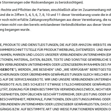
ge Stornierungen oder Rücksendungen zu berücksichtigen).
 Rechte und Pflichten der Parteien, einschließlich aller im Zusammenhang m
 die in Ziffern 3, 4, 5, 6, 7, 8, 10 und 11 dieser Vereinbarung sowie die in
er noch nicht erfüllte Zahlungsverpflichtungen aus dieser Vereinbarung, die
arteien nicht von den bereits entstandenen Verbindlichkeiten aus dieser Ver
gung begangen wurde.
 PRODUKTE UND DIENSTLEISTUNGEN, DIE AUF DER AMAZON-WEBSITE AN
GRAMMIERSCHNITTSTELLE FÜR PRODUKTWERBUNG, DATENFEEDS UND INH
-NAMEN, MARKEN UND LOGOS UNSERER VERBUNDENEN UNTERNEHMEN (EIN
IONEN, MATERIAL, DATEN, BILDER, TEXTE UND SONSTIGE GEWERBLICHE 
EREN VERBUNDENEN UNTERNEHMEN ODER LIZENZGEBERN IM RAHMEN DES 
NGEBOTE
“), WERDEN „WIE BESEHEN“ UND „WIE VERFÜGBAR“ BEREITGEST
CHERUNGEN ODER ÜBERNEHMEN GEWÄHRLEISTUNGEN GLEICH WELCHER AR
ZUG AUF DIE SERVICEANGEBOTE. WIR UND UNSERE VERBUNDENEN UNTERNEH
ANGEBOTE AUS; DIES SCHLIESST ETWAIGE STILLSCHWEIGENDE GEWÄHRLE
LITÄT, EIGNUNG FÜR EINEN BESTIMMTEN VERWENDUNGSZWECK, NICHTVER
OGENHEITEN, DEM ÜBLICHEN GESCHÄFTSVERKEHR, DER LEISTUNG ODER H
 BESCHAFFENHEIT, MERKMALE, FUNKTIONEN, DEN LEISTUNGSUMFANG ODER
VERBUNDENEN UNTERNEHMEN ODER LIZENZGEBER GEWÄHRLEISTEN, DASS D
HGÄNGIG BZW. AUF BESTIMMTE ART UND WEISE FUNKTIONIEREN WERDEN 