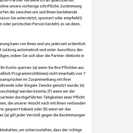
ohne unsere vorherige schriftliche Zustimmung
ürfen die zwischen uns und Ihnen bestehende
mazon Sie unterstützt, sponsert oder empfiehlt)
oder juristischen Person besteht, es sei denn,
arung kann von Ihnen und uns jederzeit ordentlich
t zulässig automatisch und unter Ausschluss des
gen, indem Sie sich über die Partner-Website in
hr Konto sperren: (a) wenn Sie Ihre Pflichten aus
eßlich Programmrichtlinien) nicht innerhalb von 7
ngsansprüchen im Zusammenhang mit Ihrer
ührende oder illegale Zwecke genutzt wurde; (e)
eschädigt werden könnte; (f) wenn wir der
rteien durchgeführten Tätigkeiten einer Pflicht
nen, die unserer Ansicht nach mit Ihnen verbunden
nto gesperrt haben) oder (h) wenn wir das
 (a) gilt jeder Verstoß gegen die Bestimmungen
ehalten, um sicherzustellen, dass der richtige