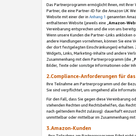
Das Partnerprogramm ermöglicht Ihnen, mit Ihrer W
Partner, die eine Partner-ID für die Amazon UK W
Website mit einer der in
Anhang 1
genannten Amazon
enthaltenen Website (jeweils eine „
Amazon-Webs
Vereinbarung entsprechen und die von uns bereitg
Wenn unsere Kunden die Partner-Links anklicken 
andere Handlungen vornehmen, können Sie eine Ver
der dort festgelegten Einschränkungen) erhalten. 
Widgets, Links, Marketing-Inhalte und andere Ver
Zusammenhang mit dem Partnerprogramm (die „
Bilder, Texte oder sonstige Informationen oder In
2.Compliance-Anforderungen für d
Ihre Teilnahme am Partnerprogramm und der Bezug 
Sie sind verpflichtet, uns umgehend alle Informat
Für den Fall, dass Sie gegen diese Vereinbarung 
stehenden Rechten und Rechtsbehelfen, das Recht
nach geltendem Recht zulässig) dauerhaft einzus
unmittelbar oder mittelbar im Zusammenhang mit
3.Amazon-Kunden
Ihre Teilnahme am Partnerprogramm führt nicht d