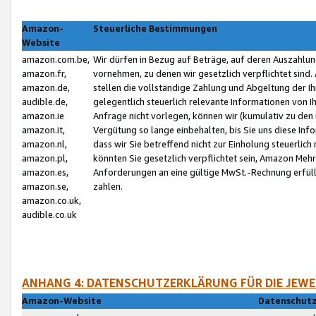
Amazon-
Steuerliche Bestimmungen
Website
amazon.com.be,
Wir dürfen in Bezug auf Beträge, auf deren Auszahlun
amazon.fr,
vornehmen, zu denen wir gesetzlich verpflichtet sind
amazon.de,
stellen die vollständige Zahlung und Abgeltung der 
audible.de,
gelegentlich steuerlich relevante Informationen von I
amazon.ie
Anfrage nicht vorlegen, können wir (kumulativ zu de
amazon.it,
Vergütung so lange einbehalten, bis Sie uns diese Inf
amazon.nl,
dass wir Sie betreffend nicht zur Einholung steuerlich 
amazon.pl,
könnten Sie gesetzlich verpflichtet sein, Amazon Meh
amazon.es,
Anforderungen an eine gültige MwSt.-Rechnung erfüllt
amazon.se,
zahlen.
amazon.co.uk,
audible.co.uk
ANHANG 4: DATENSCHUTZERKLÄRUNG FÜR DIE JEWE
Amazon-Website
Datenschutz