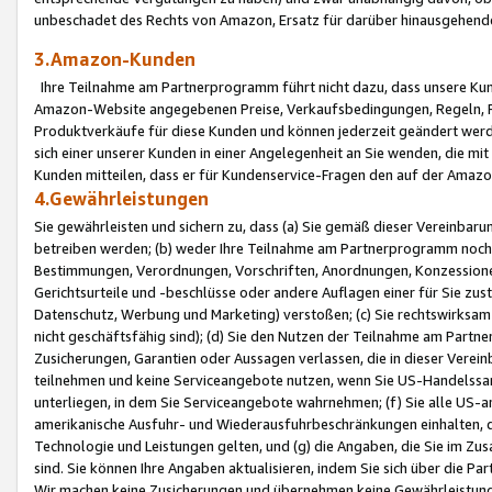
unbeschadet des Rechts von Amazon, Ersatz für darüber hinausgehen
3.Amazon-Kunden
Ihre Teilnahme am Partnerprogramm führt nicht dazu, dass unsere Kun
Amazon-Website angegebenen Preise, Verkaufsbedingungen, Regeln, Ri
Produktverkäufe für diese Kunden und können jederzeit geändert werde
sich einer unserer Kunden in einer Angelegenheit an Sie wenden, die 
Kunden mitteilen, dass er für Kundenservice-Fragen den auf der Ama
4.Gewährleistungen
Sie gewährleisten und sichern zu, dass (a) Sie gemäß dieser Vereinba
betreiben werden; (b) weder Ihre Teilnahme am Partnerprogramm noch d
Bestimmungen, Verordnungen, Vorschriften, Anordnungen, Konzessionen,
Gerichtsurteile und -beschlüsse oder andere Auflagen einer für Sie zu
Datenschutz, Werbung und Marketing) verstoßen; (c) Sie rechtswirksam 
nicht geschäftsfähig sind); (d) Sie den Nutzen der Teilnahme am Partne
Zusicherungen, Garantien oder Aussagen verlassen, die in dieser Verein
teilnehmen und keine Serviceangebote nutzen, wenn Sie US-Handelssa
unterliegen, in dem Sie Serviceangebote wahrnehmen; (f) Sie alle US
amerikanische Ausfuhr- und Wiederausfuhrbeschränkungen einhalten, 
Technologie und Leistungen gelten, und (g) die Angaben, die Sie im 
sind. Sie können Ihre Angaben aktualisieren, indem Sie sich über die 
Wir machen keine Zusicherungen und übernehmen keine Gewährleistun