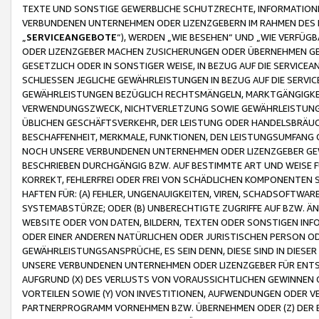
TEXTE UND SONSTIGE GEWERBLICHE SCHUTZRECHTE, INFORMATIONE
VERBUNDENEN UNTERNEHMEN ODER LIZENZGEBERN IM RAHMEN DES
„
SERVICEANGEBOTE
“), WERDEN „WIE BESEHEN“ UND „WIE VERFÜ
ODER LIZENZGEBER MACHEN ZUSICHERUNGEN ODER ÜBERNEHMEN GEW
GESETZLICH ODER IN SONSTIGER WEISE, IN BEZUG AUF DIE SERVI
SCHLIESSEN JEGLICHE GEWÄHRLEISTUNGEN IN BEZUG AUF DIE SERVI
GEWÄHRLEISTUNGEN BEZÜGLICH RECHTSMÄNGELN, MARKTGÄNGIGKEIT
VERWENDUNGSZWECK, NICHTVERLETZUNG SOWIE GEWÄHRLEISTUNGEN 
ÜBLICHEN GESCHÄFTSVERKEHR, DER LEISTUNG ODER HANDELSBRÄUCH
BESCHAFFENHEIT, MERKMALE, FUNKTIONEN, DEN LEISTUNGSUMFANG 
NOCH UNSERE VERBUNDENEN UNTERNEHMEN ODER LIZENZGEBER GEWÄ
BESCHRIEBEN DURCHGÄNGIG BZW. AUF BESTIMMTE ART UND WEISE
KORREKT, FEHLERFREI ODER FREI VON SCHÄDLICHEN KOMPONENTEN
HAFTEN FÜR: (A) FEHLER, UNGENAUIGKEITEN, VIREN, SCHADSOFTW
SYSTEMABSTÜRZE; ODER (B) UNBERECHTIGTE ZUGRIFFE AUF BZW. 
WEBSITE ODER VON DATEN, BILDERN, TEXTEN ODER SONSTIGEN INF
ODER EINER ANDEREN NATÜRLICHEN ODER JURISTISCHEN PERSON OD
GEWÄHRLEISTUNGSANSPRÜCHE, ES SEIN DENN, DIESE SIND IN DIES
UNSERE VERBUNDENEN UNTERNEHMEN ODER LIZENZGEBER FÜR EN
AUFGRUND (X) DES VERLUSTS VON VORAUSSICHTLICHEN GEWINNEN
VORTEILEN SOWIE (Y) VON INVESTITIONEN, AUFWENDUNGEN ODER VE
PARTNERPROGRAMM VORNEHMEN BZW. ÜBERNEHMEN ODER (Z) DER 