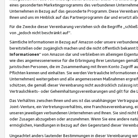
eines gesonderten Marketingprogramms des verbundenen Unternehmens
Unternehmen in Bezug auf das gesonderte Programm. Diese Vereinbarung
Ihnen und uns im Hinblick auf das Partnerprogramm dar und ersetzt al
Für die Zwecke dieser Vereinbarung verstehen sich die Begriffe „schließ
von „jedoch nicht beschränkt auf“.
Sämtliche Informationen in Bezug auf Amazon oder unsere verbunde
bereitstellen oder zugänglich machen und die nicht öffentlich bekannt bz
Informationen
“ von Amazon dar und verbleiben im alleinigen Eigent
wie dies angemessenerweise für die Erbringung Ihrer Leistungen gemäß d
juristischen Personen, die im Zusammenhang mit Ihrem Konto Zugriff au
Pflichten kennen und einhalten. Sie werden Vertrauliche Informationen 
Unternehmen) weitergeben und alle angemessenen Maßnahmen ergreifen
schützen, die gemäß dieser Vereinbarung nicht ausdrücklich zulässig is
Vertraulichkeits- oder Geheimhaltungsvereinbarungen und gilt für die
Das Verhältnis zwischen Ihnen und uns ist das unabhängiger Vertragspa
Joint-Venture, ein Vertretungsverhältnis, eine Franchisevereinbarung, 
unseren jeweiligen verbundenen Unternehmen und Ihnen. Sie sind ni
oder Zusagen abzugeben oder anzunehmen. Wenn Sie eine andere natürli
ermöglichen, Handlungen in Bezug auf den Gegenstand dieser Vereinbar
Ungeachtet anders lautender Bestimmungen in dieser Vereinbarung wird