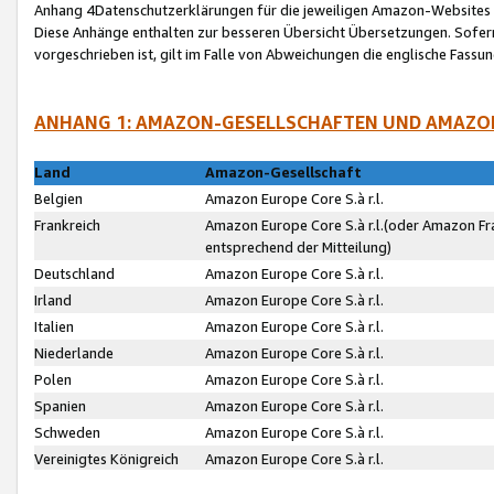
Anhang 4Datenschutzerklärungen für die jeweiligen Amazon-Websites
Diese Anhänge enthalten zur besseren Übersicht Übersetzungen. Sofe
vorgeschrieben ist, gilt im Falle von Abweichungen die englische Fass
ANHANG 1: AMAZON-GESELLSCHAFTEN UND AMAZO
Land
Amazon-Gesellschaft
Belgien
Amazon Europe Core S.à r.l.
Frankreich
Amazon Europe Core S.à r.l.(oder Amazon Fr
entsprechend der Mitteilung)
Deutschland
Amazon Europe Core S.à r.l.
Irland
Amazon Europe Core S.à r.l.
Italien
Amazon Europe Core S.à r.l.
Niederlande
Amazon Europe Core S.à r.l.
Polen
Amazon Europe Core S.à r.l.
Spanien
Amazon Europe Core S.à r.l.
Schweden
Amazon Europe Core S.à r.l.
Vereinigtes Königreich
Amazon Europe Core S.à r.l.