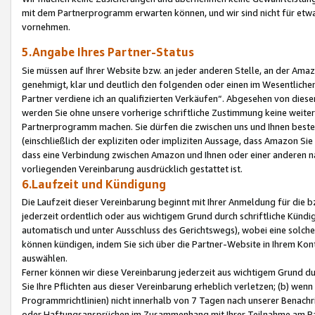
mit dem Partnerprogramm erwarten können, und wir sind nicht für etwa
vornehmen.
5.Angabe Ihres Partner-Status
Sie müssen auf Ihrer Website bzw. an jeder anderen Stelle, an der Am
genehmigt, klar und deutlich den folgenden oder einen im Wesentlichen
Partner verdiene ich an qualifizierten Verkäufen“. Abgesehen von die
werden Sie ohne unsere vorherige schriftliche Zustimmung keine weite
Partnerprogramm machen. Sie dürfen die zwischen uns und Ihnen best
(einschließlich der expliziten oder impliziten Aussage, dass Amazon Si
dass eine Verbindung zwischen Amazon und Ihnen oder einer anderen natü
vorliegenden Vereinbarung ausdrücklich gestattet ist.
6.Laufzeit und Kündigung
Die Laufzeit dieser Vereinbarung beginnt mit Ihrer Anmeldung für die 
jederzeit ordentlich oder aus wichtigem Grund durch schriftliche Kündi
automatisch und unter Ausschluss des Gerichtswegs), wobei eine solch
können kündigen, indem Sie sich über die Partner-Website in Ihrem Ko
auswählen.
Ferner können wir diese Vereinbarung jederzeit aus wichtigem Grund dur
Sie Ihre Pflichten aus dieser Vereinbarung erheblich verletzen; (b) wen
Programmrichtlinien) nicht innerhalb von 7 Tagen nach unserer Benachr
oder Haftungsansprüchen im Zusammenhang mit Ihrer Teilnahme am Pa