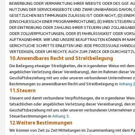
BEWERBUNG ODER VERMARKTUNG IHRER WEBSITE ODER DES GGF. AUF 
NUTZUNG DER SERVICEANGEBOTE UND ZWAR UNABHÄNGIG DAVON, O
GESETZLICHEN BESTIMMUNGEN ZULÄSSIG IST ODER NICHT, (D) EINE
(EINSCHLIESSLICH EINER PROGRAMMRICHTLINIE), (E) IHREN STEUER
DER EINTREIBUNG ODER ZAHLUNG IHRER STEUERN UND ZOLLABGAB
ODER ZOLLVERPFLICHTUNGEN, ODER (F) FAHRLÄSSIGKEIT ODER VORS
AUFTRAGNEHMER. WIR UND UNSERE BEAUFTRAGTEN KÖNNEN IM NAME
GERICHTLICHE SCHRITTE EINLEITEN UND JEDE PROZESSUALE HAND
VERTEIDIGEN, ODER UM RECHTE AUCH ZUM ZWECK DER DURCHSETZU
10.Anwendbares Recht und Streitbeilegung
Die Beilegung etwaiger Streitigkeiten, die in irgendeiner Weise mit de
angeblichen Verletzung dieser Vereinbarung), den im Rahmen dieser Ve
Geschäftsbeziehung mit uns oder unseren verbundenen Unternehmen zu
Bestimmungen zu anwendbarem Recht und Streitbeilegung in
Anhang 
11.Steuern
Steuern und damit verbundene Verpflichtungen, die in irgendeiner Wei
tatsächlichen oder angeblichen Verletzung dieser Vereinbarung), den 
Geschäftsbeziehung mit uns oder unseren verbundenen Unternehmen z
Steuerbestimmungen in
Anhang 3
.
12.Weitere Bestimmungen
Wir können von Zeit zu Zeit Mitteilungen im Zusammenhang mit dem Par