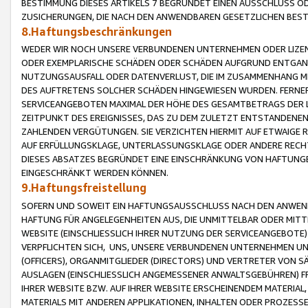
BESTIMMUNG DIESES ARTIKELS 7 BEGRÜNDET EINEN AUSSCHLUSS 
ZUSICHERUNGEN, DIE NACH DEN ANWENDBAREN GESETZLICHEN BE
8.Haftungsbeschränkungen
WEDER WIR NOCH UNSERE VERBUNDENEN UNTERNEHMEN ODER LIZEN
ODER EXEMPLARISCHE SCHÄDEN ODER SCHÄDEN AUFGRUND ENTGANG
NUTZUNGSAUSFALL ODER DATENVERLUST, DIE IM ZUSAMMENHANG MI
DES AUFTRETENS SOLCHER SCHÄDEN HINGEWIESEN WURDEN. FERN
SERVICEANGEBOTEN MAXIMAL DER HÖHE DES GESAMTBETRAGS DER 
ZEITPUNKT DES EREIGNISSES, DAS ZU DEM ZULETZT ENTSTANDENE
ZAHLENDEN VERGÜTUNGEN. SIE VERZICHTEN HIERMIT AUF ETWAIGE 
AUF ERFÜLLUNGSKLAGE, UNTERLASSUNGSKLAGE ODER ANDERE RECHT
DIESES ABSATZES BEGRÜNDET EINE EINSCHRÄNKUNG VON HAFTUNG
EINGESCHRÄNKT WERDEN KÖNNEN.
9.Haftungsfreistellung
SOFERN UND SOWEIT EIN HAFTUNGSAUSSCHLUSS NACH DEN ANWENDB
HAFTUNG FÜR ANGELEGENHEITEN AUS, DIE UNMITTELBAR ODER MITT
WEBSITE (EINSCHLIESSLICH IHRER NUTZUNG DER SERVICEANGEBOTE)
VERPFLICHTEN SICH, UNS, UNSERE VERBUNDENEN UNTERNEHMEN UN
(OFFICERS), ORGANMITGLIEDER (DIRECTORS) UND VERTRETER VON 
AUSLAGEN (EINSCHLIESSLICH ANGEMESSENER ANWALTSGEBÜHREN) FR
IHRER WEBSITE BZW. AUF IHRER WEBSITE ERSCHEINENDEM MATERIAL
MATERIALS MIT ANDEREN APPLIKATIONEN, INHALTEN ODER PROZESSE