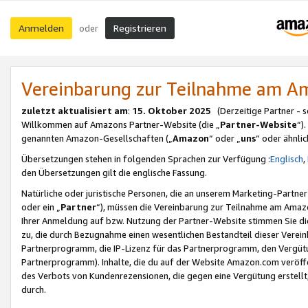
Anmelden
Registrieren
oder
Vereinbarung zur Teilnahme am 
zuletzt aktualisiert am
:
15. Oktober 2025
(Derzeitige Partner - 
Willkommen auf Amazons Partner-Website (die „
Partner-Website
“)
genannten Amazon-Gesellschaften („
Amazon
“ oder „
uns
“ oder ähnli
Übersetzungen stehen in folgenden Sprachen zur Verfügung :
Englisch
,
den Übersetzungen gilt die englische Fassung.
Natürliche oder juristische Personen, die an unserem Marketing-Partn
oder ein „
Partner
“), müssen die Vereinbarung zur Teilnahme am Ama
Ihrer Anmeldung auf bzw. Nutzung der Partner-Website stimmen Sie die
zu, die durch Bezugnahme einen wesentlichen Bestandteil dieser Verei
Partnerprogramm, die IP-Lizenz für das Partnerprogramm, den Vergütu
Partnerprogramm). Inhalte, die du auf der Website Amazon.com veröffe
des Verbots von Kundenrezensionen, die gegen eine Vergütung erstellt, 
durch.