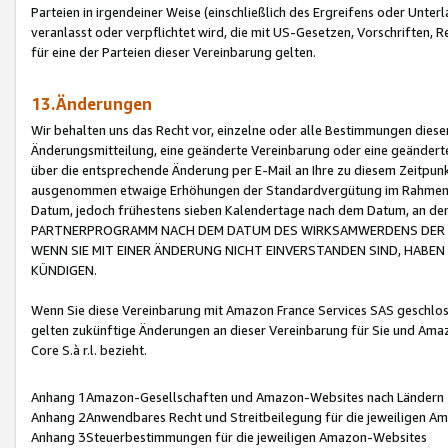
Parteien in irgendeiner Weise (einschließlich des Ergreifens oder Unt
veranlasst oder verpflichtet wird, die mit US-Gesetzen, Vorschriften,
für eine der Parteien dieser Vereinbarung gelten.
13.Änderungen
Wir behalten uns das Recht vor, einzelne oder alle Bestimmungen diese
Änderungsmitteilung, eine geänderte Vereinbarung oder eine geänderte 
über die entsprechende Änderung per E-Mail an Ihre zu diesem Zeitpun
ausgenommen etwaige Erhöhungen der Standardvergütung im Rahmen
Datum, jedoch frühestens sieben Kalendertage nach dem Datum, an de
PARTNERPROGRAMM NACH DEM DATUM DES WIRKSAMWERDENS DER Ä
WENN SIE MIT EINER ÄNDERUNG NICHT EINVERSTANDEN SIND, HABEN S
KÜNDIGEN.
Wenn Sie diese Vereinbarung mit Amazon France Services SAS geschlo
gelten zukünftige Änderungen an dieser Vereinbarung für Sie und Ama
Core S.à r.l. bezieht.
Anhang 1Amazon-Gesellschaften und Amazon-Websites nach Ländern
Anhang 2Anwendbares Recht und Streitbeilegung für die jeweiligen 
Anhang 3Steuerbestimmungen für die jeweiligen Amazon-Websites