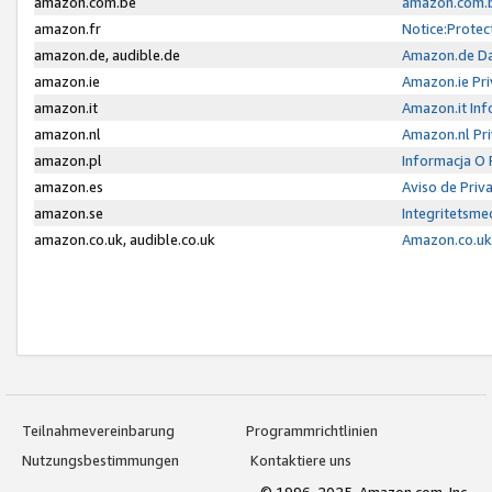
amazon.com.be
amazon.com.b
amazon.fr
Notice:Protec
amazon.de, audible.de
Amazon.de Da
amazon.ie
Amazon.ie Pri
amazon.it
Amazon.it Inf
amazon.nl
Amazon.nl Pri
amazon.pl
Informacja O
amazon.es
Aviso de Priv
amazon.se
Integritetsm
amazon.co.uk, audible.co.uk
Amazon.co.uk 
Teilnahmevereinbarung
Programmrichtlinien
Nutzungsbestimmungen
Kontaktiere uns