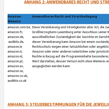
ANHANG 2: ANWENDBARES RECHT UND STRE
Amazon-
Anwendbares Recht und Streitbeilegung
Website
amazon.com.be,
Diese Vereinbarung und Streitigkeiten aller Art, die 
amazon.fr,
Großherzogtums Luxemburg unter Ausschluss seiner Kol
amazon.de,
ausschließlichen Zuständigkeit der Gerichte im Geri
audible.de,
dieser Vereinbarung kann Amazon bei einem zuständig
amazon.ie
Rechtsschutz wegen einer tatsächlichen oder angebli
amazon.it,
Amazon oder einer anderen natürlichen oder juristisc
amazon.nl,
Rechte in Bezug auf die Programminhalte besonderer,
amazon.pl,
Wert darstellen, dessen Verlust nicht ohne Weiteres e
amazon.es,
ausgeglichen werden kann.
amazon.se,
amazon.co.uk,
audible.co.uk
ANHANG 3: STEUERBESTIMMUNGEN FÜR DIE JEWEIL