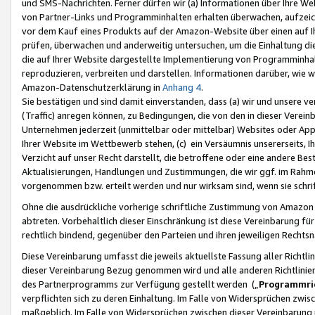
und SMS-Nachrichten. Ferner dürfen wir (a) Informationen über Ihre We
von Partner-Links und Programminhalten erhalten überwachen, aufzei
vor dem Kauf eines Produkts auf der Amazon-Website über einen auf Ih
prüfen, überwachen und anderweitig untersuchen, um die Einhaltung dies
die auf Ihrer Website dargestellte Implementierung von Programminhalt
reproduzieren, verbreiten und darstellen. Informationen darüber, wie w
Amazon-Datenschutzerklärung in
Anhang 4
.
Sie bestätigen und sind damit einverstanden, dass (a) wir und unsere 
(Traffic) anregen können, zu Bedingungen, die von den in dieser Vere
Unternehmen jederzeit (unmittelbar oder mittelbar) Websites oder Appl
Ihrer Website im Wettbewerb stehen, (c) ein Versäumnis unsererseits, I
Verzicht auf unser Recht darstellt, die betroffene oder eine andere B
Aktualisierungen, Handlungen und Zustimmungen, die wir ggf. im Rahme
vorgenommen bzw. erteilt werden und nur wirksam sind, wenn sie schri
Ohne die ausdrückliche vorherige schriftliche Zustimmung von Amazon
abtreten. Vorbehaltlich dieser Einschränkung ist diese Vereinbarung f
rechtlich bindend, gegenüber den Parteien und ihren jeweiligen Rech
Diese Vereinbarung umfasst die jeweils aktuellste Fassung aller Richtli
dieser Vereinbarung Bezug genommen wird und alle anderen Richtlinie
des Partnerprogramms zur Verfügung gestellt werden („
Programmric
verpflichten sich zu deren Einhaltung. Im Falle von Widersprüchen zwi
maßgeblich. Im Falle von Widersprüchen zwischen dieser Vereinbarun