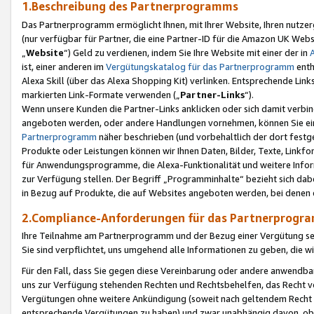
1.Beschreibung des Partnerprogramms
Das Partnerprogramm ermöglicht Ihnen, mit Ihrer Website, Ihren nutzer
(nur verfügbar für Partner, die eine Partner-ID für die Amazon UK We
„
Website
“) Geld zu verdienen, indem Sie Ihre Website mit einer der in
ist, einer anderen im
Vergütungskatalog für das Partnerprogramm
enth
Alexa Skill (über das Alexa Shopping Kit) verlinken. Entsprechende Lin
markierten Link-Formate verwenden („
Partner-Links
“).
Wenn unsere Kunden die Partner-Links anklicken oder sich damit verbi
angeboten werden, oder andere Handlungen vornehmen, können Sie eine
Partnerprogramm
näher beschrieben (und vorbehaltlich der dort festg
Produkte oder Leistungen können wir Ihnen Daten, Bilder, Texte, Linkfo
für Anwendungsprogramme, die Alexa-Funktionalität und weitere Inf
zur Verfügung stellen. Der Begriff „Programminhalte“ bezieht sich dabe
in Bezug auf Produkte, die auf Websites angeboten werden, bei denen 
2.Compliance-Anforderungen für das Partnerprog
Ihre Teilnahme am Partnerprogramm und der Bezug einer Vergütung setz
Sie sind verpflichtet, uns umgehend alle Informationen zu geben, die w
Für den Fall, dass Sie gegen diese Vereinbarung oder andere anwendba
uns zur Verfügung stehenden Rechten und Rechtsbehelfen, das Recht vo
Vergütungen ohne weitere Ankündigung (soweit nach geltendem Recht z
entsprechende Vergütungen zu haben) und zwar unabhängig davon, ob 