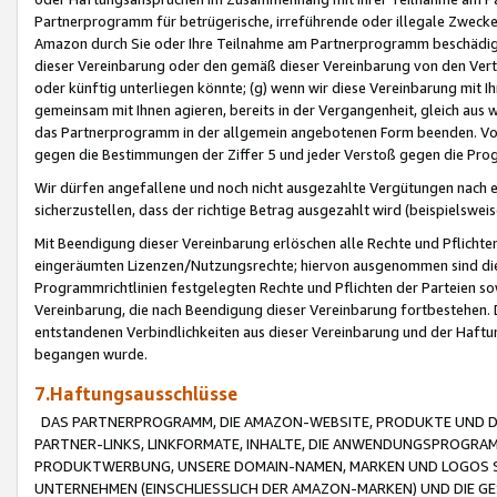
Partnerprogramm für betrügerische, irreführende oder illegale Zwecke
Amazon durch Sie oder Ihre Teilnahme am Partnerprogramm beschädig
dieser Vereinbarung oder den gemäß dieser Vereinbarung von den Vertr
oder künftig unterliegen könnte; (g) wenn wir diese Vereinbarung mit I
gemeinsam mit Ihnen agieren, bereits in der Vergangenheit, gleich aus
das Partnerprogramm in der allgemein angebotenen Form beenden. Vors
gegen die Bestimmungen der Ziffer 5 und jeder Verstoß gegen die Prog
Wir dürfen angefallene und noch nicht ausgezahlte Vergütungen nach 
sicherzustellen, dass der richtige Betrag ausgezahlt wird (beispielsw
Mit Beendigung dieser Vereinbarung erlöschen alle Rechte und Pflichte
eingeräumten Lizenzen/Nutzungsrechte; hiervon ausgenommen sind die in 
Programmrichtlinien festgelegten Rechte und Pflichten der Parteien sow
Vereinbarung, die nach Beendigung dieser Vereinbarung fortbestehen. D
entstandenen Verbindlichkeiten aus dieser Vereinbarung und der Haft
begangen wurde.
7.Haftungsausschlüsse
DAS PARTNERPROGRAMM, DIE AMAZON-WEBSITE, PRODUKTE UND DI
PARTNER-LINKS, LINKFORMATE, INHALTE, DIE ANWENDUNGSPROGR
PRODUKTWERBUNG, UNSERE DOMAIN-NAMEN, MARKEN UND LOGOS S
UNTERNEHMEN (EINSCHLIESSLICH DER AMAZON-MARKEN) UND DIE GE