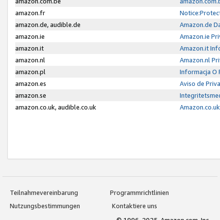
amazon.com.be
amazon.com.b
amazon.fr
Notice:Protec
amazon.de, audible.de
Amazon.de Da
amazon.ie
Amazon.ie Pri
amazon.it
Amazon.it Inf
amazon.nl
Amazon.nl Pri
amazon.pl
Informacja O
amazon.es
Aviso de Priv
amazon.se
Integritetsm
amazon.co.uk, audible.co.uk
Amazon.co.uk 
Teilnahmevereinbarung
Programmrichtlinien
Nutzungsbestimmungen
Kontaktiere uns