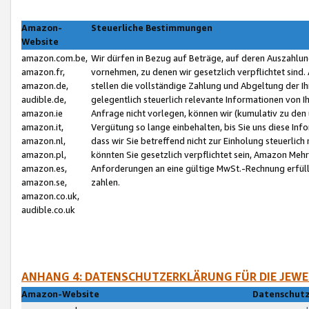
Amazon-
Steuerliche Bestimmungen
Website
amazon.com.be,
Wir dürfen in Bezug auf Beträge, auf deren Auszahlun
amazon.fr,
vornehmen, zu denen wir gesetzlich verpflichtet sind
amazon.de,
stellen die vollständige Zahlung und Abgeltung der 
audible.de,
gelegentlich steuerlich relevante Informationen von I
amazon.ie
Anfrage nicht vorlegen, können wir (kumulativ zu de
amazon.it,
Vergütung so lange einbehalten, bis Sie uns diese Inf
amazon.nl,
dass wir Sie betreffend nicht zur Einholung steuerlich 
amazon.pl,
könnten Sie gesetzlich verpflichtet sein, Amazon Meh
amazon.es,
Anforderungen an eine gültige MwSt.-Rechnung erfüllt
amazon.se,
zahlen.
amazon.co.uk,
audible.co.uk
ANHANG 4: DATENSCHUTZERKLÄRUNG FÜR DIE JEWE
Amazon-Website
Datenschutz