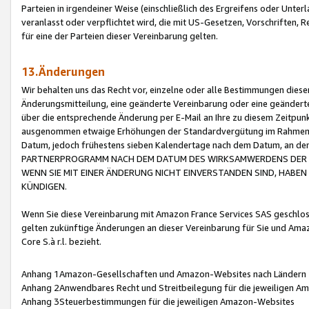
Parteien in irgendeiner Weise (einschließlich des Ergreifens oder Unt
veranlasst oder verpflichtet wird, die mit US-Gesetzen, Vorschriften,
für eine der Parteien dieser Vereinbarung gelten.
13.Änderungen
Wir behalten uns das Recht vor, einzelne oder alle Bestimmungen diese
Änderungsmitteilung, eine geänderte Vereinbarung oder eine geänderte 
über die entsprechende Änderung per E-Mail an Ihre zu diesem Zeitpun
ausgenommen etwaige Erhöhungen der Standardvergütung im Rahmen
Datum, jedoch frühestens sieben Kalendertage nach dem Datum, an de
PARTNERPROGRAMM NACH DEM DATUM DES WIRKSAMWERDENS DER Ä
WENN SIE MIT EINER ÄNDERUNG NICHT EINVERSTANDEN SIND, HABEN S
KÜNDIGEN.
Wenn Sie diese Vereinbarung mit Amazon France Services SAS geschlo
gelten zukünftige Änderungen an dieser Vereinbarung für Sie und Ama
Core S.à r.l. bezieht.
Anhang 1Amazon-Gesellschaften und Amazon-Websites nach Ländern
Anhang 2Anwendbares Recht und Streitbeilegung für die jeweiligen 
Anhang 3Steuerbestimmungen für die jeweiligen Amazon-Websites