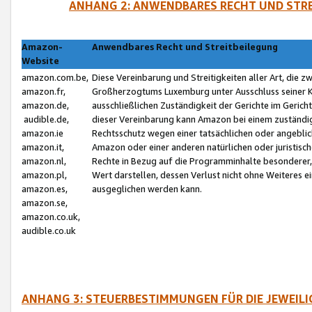
ANHANG 2: ANWENDBARES RECHT UND STRE
Amazon-
Anwendbares Recht und Streitbeilegung
Website
amazon.com.be,
Diese Vereinbarung und Streitigkeiten aller Art, die 
amazon.fr,
Großherzogtums Luxemburg unter Ausschluss seiner Kol
amazon.de,
ausschließlichen Zuständigkeit der Gerichte im Geri
audible.de,
dieser Vereinbarung kann Amazon bei einem zuständig
amazon.ie
Rechtsschutz wegen einer tatsächlichen oder angebli
amazon.it,
Amazon oder einer anderen natürlichen oder juristisc
amazon.nl,
Rechte in Bezug auf die Programminhalte besonderer,
amazon.pl,
Wert darstellen, dessen Verlust nicht ohne Weiteres e
amazon.es,
ausgeglichen werden kann.
amazon.se,
amazon.co.uk,
audible.co.uk
ANHANG 3: STEUERBESTIMMUNGEN FÜR DIE JEWEIL