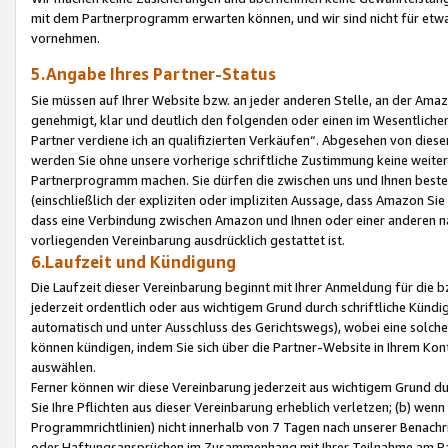
mit dem Partnerprogramm erwarten können, und wir sind nicht für etwa
vornehmen.
5.Angabe Ihres Partner-Status
Sie müssen auf Ihrer Website bzw. an jeder anderen Stelle, an der Am
genehmigt, klar und deutlich den folgenden oder einen im Wesentlichen
Partner verdiene ich an qualifizierten Verkäufen“. Abgesehen von die
werden Sie ohne unsere vorherige schriftliche Zustimmung keine weite
Partnerprogramm machen. Sie dürfen die zwischen uns und Ihnen best
(einschließlich der expliziten oder impliziten Aussage, dass Amazon Si
dass eine Verbindung zwischen Amazon und Ihnen oder einer anderen natü
vorliegenden Vereinbarung ausdrücklich gestattet ist.
6.Laufzeit und Kündigung
Die Laufzeit dieser Vereinbarung beginnt mit Ihrer Anmeldung für die 
jederzeit ordentlich oder aus wichtigem Grund durch schriftliche Kündi
automatisch und unter Ausschluss des Gerichtswegs), wobei eine solch
können kündigen, indem Sie sich über die Partner-Website in Ihrem Ko
auswählen.
Ferner können wir diese Vereinbarung jederzeit aus wichtigem Grund dur
Sie Ihre Pflichten aus dieser Vereinbarung erheblich verletzen; (b) wen
Programmrichtlinien) nicht innerhalb von 7 Tagen nach unserer Benachr
oder Haftungsansprüchen im Zusammenhang mit Ihrer Teilnahme am Pa