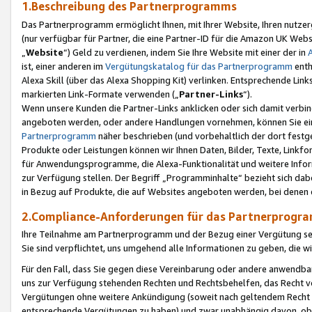
1.Beschreibung des Partnerprogramms
Das Partnerprogramm ermöglicht Ihnen, mit Ihrer Website, Ihren nutzer
(nur verfügbar für Partner, die eine Partner-ID für die Amazon UK We
„
Website
“) Geld zu verdienen, indem Sie Ihre Website mit einer der in
ist, einer anderen im
Vergütungskatalog für das Partnerprogramm
enth
Alexa Skill (über das Alexa Shopping Kit) verlinken. Entsprechende Lin
markierten Link-Formate verwenden („
Partner-Links
“).
Wenn unsere Kunden die Partner-Links anklicken oder sich damit verbi
angeboten werden, oder andere Handlungen vornehmen, können Sie eine
Partnerprogramm
näher beschrieben (und vorbehaltlich der dort festg
Produkte oder Leistungen können wir Ihnen Daten, Bilder, Texte, Linkfo
für Anwendungsprogramme, die Alexa-Funktionalität und weitere Inf
zur Verfügung stellen. Der Begriff „Programminhalte“ bezieht sich dabe
in Bezug auf Produkte, die auf Websites angeboten werden, bei denen 
2.Compliance-Anforderungen für das Partnerprog
Ihre Teilnahme am Partnerprogramm und der Bezug einer Vergütung setz
Sie sind verpflichtet, uns umgehend alle Informationen zu geben, die w
Für den Fall, dass Sie gegen diese Vereinbarung oder andere anwendba
uns zur Verfügung stehenden Rechten und Rechtsbehelfen, das Recht vo
Vergütungen ohne weitere Ankündigung (soweit nach geltendem Recht z
entsprechende Vergütungen zu haben) und zwar unabhängig davon, ob 