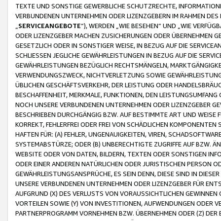
TEXTE UND SONSTIGE GEWERBLICHE SCHUTZRECHTE, INFORMATIONE
VERBUNDENEN UNTERNEHMEN ODER LIZENZGEBERN IM RAHMEN DES
„
SERVICEANGEBOTE
“), WERDEN „WIE BESEHEN“ UND „WIE VERFÜ
ODER LIZENZGEBER MACHEN ZUSICHERUNGEN ODER ÜBERNEHMEN GEW
GESETZLICH ODER IN SONSTIGER WEISE, IN BEZUG AUF DIE SERVI
SCHLIESSEN JEGLICHE GEWÄHRLEISTUNGEN IN BEZUG AUF DIE SERVI
GEWÄHRLEISTUNGEN BEZÜGLICH RECHTSMÄNGELN, MARKTGÄNGIGKEIT
VERWENDUNGSZWECK, NICHTVERLETZUNG SOWIE GEWÄHRLEISTUNGEN 
ÜBLICHEN GESCHÄFTSVERKEHR, DER LEISTUNG ODER HANDELSBRÄUCH
BESCHAFFENHEIT, MERKMALE, FUNKTIONEN, DEN LEISTUNGSUMFANG 
NOCH UNSERE VERBUNDENEN UNTERNEHMEN ODER LIZENZGEBER GEWÄ
BESCHRIEBEN DURCHGÄNGIG BZW. AUF BESTIMMTE ART UND WEISE
KORREKT, FEHLERFREI ODER FREI VON SCHÄDLICHEN KOMPONENTEN
HAFTEN FÜR: (A) FEHLER, UNGENAUIGKEITEN, VIREN, SCHADSOFTW
SYSTEMABSTÜRZE; ODER (B) UNBERECHTIGTE ZUGRIFFE AUF BZW. 
WEBSITE ODER VON DATEN, BILDERN, TEXTEN ODER SONSTIGEN INF
ODER EINER ANDEREN NATÜRLICHEN ODER JURISTISCHEN PERSON OD
GEWÄHRLEISTUNGSANSPRÜCHE, ES SEIN DENN, DIESE SIND IN DIES
UNSERE VERBUNDENEN UNTERNEHMEN ODER LIZENZGEBER FÜR EN
AUFGRUND (X) DES VERLUSTS VON VORAUSSICHTLICHEN GEWINNEN
VORTEILEN SOWIE (Y) VON INVESTITIONEN, AUFWENDUNGEN ODER VE
PARTNERPROGRAMM VORNEHMEN BZW. ÜBERNEHMEN ODER (Z) DER 