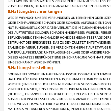
BESTIMMUNG DIESES ARTIKELS 7 BEGRÜNDET EINEN AUSSCHLUSS 
ZUSICHERUNGEN, DIE NACH DEN ANWENDBAREN GESETZLICHEN BE
8.Haftungsbeschränkungen
WEDER WIR NOCH UNSERE VERBUNDENEN UNTERNEHMEN ODER LIZEN
ODER EXEMPLARISCHE SCHÄDEN ODER SCHÄDEN AUFGRUND ENTGANG
NUTZUNGSAUSFALL ODER DATENVERLUST, DIE IM ZUSAMMENHANG MI
DES AUFTRETENS SOLCHER SCHÄDEN HINGEWIESEN WURDEN. FERN
SERVICEANGEBOTEN MAXIMAL DER HÖHE DES GESAMTBETRAGS DER 
ZEITPUNKT DES EREIGNISSES, DAS ZU DEM ZULETZT ENTSTANDENE
ZAHLENDEN VERGÜTUNGEN. SIE VERZICHTEN HIERMIT AUF ETWAIGE 
AUF ERFÜLLUNGSKLAGE, UNTERLASSUNGSKLAGE ODER ANDERE RECHT
DIESES ABSATZES BEGRÜNDET EINE EINSCHRÄNKUNG VON HAFTUNG
EINGESCHRÄNKT WERDEN KÖNNEN.
9.Haftungsfreistellung
SOFERN UND SOWEIT EIN HAFTUNGSAUSSCHLUSS NACH DEN ANWENDB
HAFTUNG FÜR ANGELEGENHEITEN AUS, DIE UNMITTELBAR ODER MITT
WEBSITE (EINSCHLIESSLICH IHRER NUTZUNG DER SERVICEANGEBOTE)
VERPFLICHTEN SICH, UNS, UNSERE VERBUNDENEN UNTERNEHMEN UN
(OFFICERS), ORGANMITGLIEDER (DIRECTORS) UND VERTRETER VON 
AUSLAGEN (EINSCHLIESSLICH ANGEMESSENER ANWALTSGEBÜHREN) FR
IHRER WEBSITE BZW. AUF IHRER WEBSITE ERSCHEINENDEM MATERIAL
MATERIALS MIT ANDEREN APPLIKATIONEN, INHALTEN ODER PROZESSE