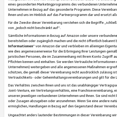
eines gesonderten Marketingprogramms des verbundenen Unternehmens
Unternehmen in Bezug auf das gesonderte Programm. Diese Vereinbarung
Ihnen und uns im Hinblick auf das Partnerprogramm dar und ersetzt al
Für die Zwecke dieser Vereinbarung verstehen sich die Begriffe „schließ
von „jedoch nicht beschränkt auf“.
Sämtliche Informationen in Bezug auf Amazon oder unsere verbunde
bereitstellen oder zugänglich machen und die nicht öffentlich bekannt bz
Informationen
“ von Amazon dar und verbleiben im alleinigen Eigent
wie dies angemessenerweise für die Erbringung Ihrer Leistungen gemäß d
juristischen Personen, die im Zusammenhang mit Ihrem Konto Zugriff au
Pflichten kennen und einhalten. Sie werden Vertrauliche Informationen 
Unternehmen) weitergeben und alle angemessenen Maßnahmen ergreifen
schützen, die gemäß dieser Vereinbarung nicht ausdrücklich zulässig is
Vertraulichkeits- oder Geheimhaltungsvereinbarungen und gilt für die
Das Verhältnis zwischen Ihnen und uns ist das unabhängiger Vertragspa
Joint-Venture, ein Vertretungsverhältnis, eine Franchisevereinbarung, 
unseren jeweiligen verbundenen Unternehmen und Ihnen. Sie sind ni
oder Zusagen abzugeben oder anzunehmen. Wenn Sie eine andere natürli
ermöglichen, Handlungen in Bezug auf den Gegenstand dieser Vereinbar
Ungeachtet anders lautender Bestimmungen in dieser Vereinbarung wird