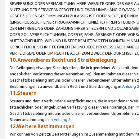
BEWERBUNG ODER VERMARKTUNG IHRER WEBSITE ODER DES GGF. AUF 
NUTZUNG DER SERVICEANGEBOTE UND ZWAR UNABHÄNGIG DAVON, O
GESETZLICHEN BESTIMMUNGEN ZULÄSSIG IST ODER NICHT, (D) EINE
(EINSCHLIESSLICH EINER PROGRAMMRICHTLINIE), (E) IHREN STEUER
DER EINTREIBUNG ODER ZAHLUNG IHRER STEUERN UND ZOLLABGAB
ODER ZOLLVERPFLICHTUNGEN, ODER (F) FAHRLÄSSIGKEIT ODER VORS
AUFTRAGNEHMER. WIR UND UNSERE BEAUFTRAGTEN KÖNNEN IM NAME
GERICHTLICHE SCHRITTE EINLEITEN UND JEDE PROZESSUALE HAND
VERTEIDIGEN, ODER UM RECHTE AUCH ZUM ZWECK DER DURCHSETZU
10.Anwendbares Recht und Streitbeilegung
Die Beilegung etwaiger Streitigkeiten, die in irgendeiner Weise mit de
angeblichen Verletzung dieser Vereinbarung), den im Rahmen dieser Ve
Geschäftsbeziehung mit uns oder unseren verbundenen Unternehmen zu
Bestimmungen zu anwendbarem Recht und Streitbeilegung in
Anhang 
11.Steuern
Steuern und damit verbundene Verpflichtungen, die in irgendeiner Wei
tatsächlichen oder angeblichen Verletzung dieser Vereinbarung), den 
Geschäftsbeziehung mit uns oder unseren verbundenen Unternehmen z
Steuerbestimmungen in
Anhang 3
.
12.Weitere Bestimmungen
Wir können von Zeit zu Zeit Mitteilungen im Zusammenhang mit dem Par