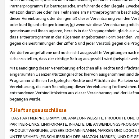
Partnerprogramm für betrügerische, irreführende oder illegale Zwecke
Amazon durch Sie oder Ihre Teilnahme am Partnerprogramm beschädig
dieser Vereinbarung oder den gemäß dieser Vereinbarung von den Vertr
oder künftig unterliegen könnte; (g) wenn wir diese Vereinbarung mit I
gemeinsam mit Ihnen agieren, bereits in der Vergangenheit, gleich aus
das Partnerprogramm in der allgemein angebotenen Form beenden. Vors
gegen die Bestimmungen der Ziffer 5 und jeder Verstoß gegen die Prog
Wir dürfen angefallene und noch nicht ausgezahlte Vergütungen nach 
sicherzustellen, dass der richtige Betrag ausgezahlt wird (beispielsw
Mit Beendigung dieser Vereinbarung erlöschen alle Rechte und Pflichte
eingeräumten Lizenzen/Nutzungsrechte; hiervon ausgenommen sind die in 
Programmrichtlinien festgelegten Rechte und Pflichten der Parteien sow
Vereinbarung, die nach Beendigung dieser Vereinbarung fortbestehen. D
entstandenen Verbindlichkeiten aus dieser Vereinbarung und der Haft
begangen wurde.
7.Haftungsausschlüsse
DAS PARTNERPROGRAMM, DIE AMAZON-WEBSITE, PRODUKTE UND DI
PARTNER-LINKS, LINKFORMATE, INHALTE, DIE ANWENDUNGSPROGR
PRODUKTWERBUNG, UNSERE DOMAIN-NAMEN, MARKEN UND LOGOS S
UNTERNEHMEN (EINSCHLIESSLICH DER AMAZON-MARKEN) UND DIE GE