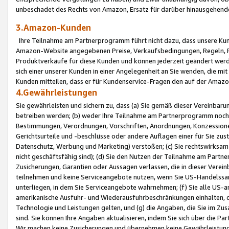
unbeschadet des Rechts von Amazon, Ersatz für darüber hinausgehen
3.Amazon-Kunden
Ihre Teilnahme am Partnerprogramm führt nicht dazu, dass unsere Kun
Amazon-Website angegebenen Preise, Verkaufsbedingungen, Regeln, Ri
Produktverkäufe für diese Kunden und können jederzeit geändert werde
sich einer unserer Kunden in einer Angelegenheit an Sie wenden, die 
Kunden mitteilen, dass er für Kundenservice-Fragen den auf der Ama
4.Gewährleistungen
Sie gewährleisten und sichern zu, dass (a) Sie gemäß dieser Vereinba
betreiben werden; (b) weder Ihre Teilnahme am Partnerprogramm noch d
Bestimmungen, Verordnungen, Vorschriften, Anordnungen, Konzessionen,
Gerichtsurteile und -beschlüsse oder andere Auflagen einer für Sie zu
Datenschutz, Werbung und Marketing) verstoßen; (c) Sie rechtswirksam 
nicht geschäftsfähig sind); (d) Sie den Nutzen der Teilnahme am Partne
Zusicherungen, Garantien oder Aussagen verlassen, die in dieser Verein
teilnehmen und keine Serviceangebote nutzen, wenn Sie US-Handelssa
unterliegen, in dem Sie Serviceangebote wahrnehmen; (f) Sie alle US
amerikanische Ausfuhr- und Wiederausfuhrbeschränkungen einhalten, 
Technologie und Leistungen gelten, und (g) die Angaben, die Sie im 
sind. Sie können Ihre Angaben aktualisieren, indem Sie sich über die 
Wir machen keine Zusicherungen und übernehmen keine Gewährleistun