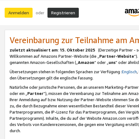
Anmelden
Registrieren
oder
Vereinbarung zur Teilnahme am 
zuletzt aktualisiert am
:
15. Oktober 2025
(Derzeitige Partner - 
Willkommen auf Amazons Partner-Website (die „
Partner-Website
“)
genannten Amazon-Gesellschaften („
Amazon
“ oder „
uns
“ oder ähnli
Übersetzungen stehen in folgenden Sprachen zur Verfügung :
Englisch
,
den Übersetzungen gilt die englische Fassung.
Natürliche oder juristische Personen, die an unserem Marketing-Partn
oder ein „
Partner
“), müssen die Vereinbarung zur Teilnahme am Ama
Ihrer Anmeldung auf bzw. Nutzung der Partner-Website stimmen Sie die
zu, die durch Bezugnahme einen wesentlichen Bestandteil dieser Verei
Partnerprogramm, die IP-Lizenz für das Partnerprogramm, den Vergütu
Partnerprogramm). Inhalte, die du auf der Website Amazon.com veröffe
des Verbots von Kundenrezensionen, die gegen eine Vergütung erstellt, 
durch.