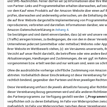
und SMS-Nachrichten. Ferner dürfen wir (a) Informationen über Ihre We
von Partner-Links und Programminhalten erhalten überwachen, aufzei
vor dem Kauf eines Produkts auf der Amazon-Website über einen auf Ih
prüfen, überwachen und anderweitig untersuchen, um die Einhaltung dies
die auf Ihrer Website dargestellte Implementierung von Programminhalt
reproduzieren, verbreiten und darstellen. Informationen darüber, wie w
Amazon-Datenschutzerklärung in
Anhang 4
.
Sie bestätigen und sind damit einverstanden, dass (a) wir und unsere 
(Traffic) anregen können, zu Bedingungen, die von den in dieser Vere
Unternehmen jederzeit (unmittelbar oder mittelbar) Websites oder Appl
Ihrer Website im Wettbewerb stehen, (c) ein Versäumnis unsererseits, I
Verzicht auf unser Recht darstellt, die betroffene oder eine andere B
Aktualisierungen, Handlungen und Zustimmungen, die wir ggf. im Rahme
vorgenommen bzw. erteilt werden und nur wirksam sind, wenn sie schri
Ohne die ausdrückliche vorherige schriftliche Zustimmung von Amazon
abtreten. Vorbehaltlich dieser Einschränkung ist diese Vereinbarung f
rechtlich bindend, gegenüber den Parteien und ihren jeweiligen Rech
Diese Vereinbarung umfasst die jeweils aktuellste Fassung aller Richtli
dieser Vereinbarung Bezug genommen wird und alle anderen Richtlinie
des Partnerprogramms zur Verfügung gestellt werden („
Programmric
verpflichten sich zu deren Einhaltung. Im Falle von Widersprüchen zwi
maßgeblich. Im Falle von Widersprüchen zwischen dieser Vereinbarun