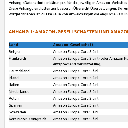
Anhang 4Datenschutzerklärungen für die jeweiligen Amazon-Websites
Diese Anhänge enthalten zur besseren Übersicht Übersetzungen. Sofe
vorgeschrieben ist, gilt im Falle von Abweichungen die englische Fass
ANHANG 1: AMAZON-GESELLSCHAFTEN UND AMAZO
Land
Amazon-Gesellschaft
Belgien
Amazon Europe Core S.à r.l.
Frankreich
Amazon Europe Core S.à r.l.(oder Amazon Fr
entsprechend der Mitteilung)
Deutschland
Amazon Europe Core S.à r.l.
Irland
Amazon Europe Core S.à r.l.
Italien
Amazon Europe Core S.à r.l.
Niederlande
Amazon Europe Core S.à r.l.
Polen
Amazon Europe Core S.à r.l.
Spanien
Amazon Europe Core S.à r.l.
Schweden
Amazon Europe Core S.à r.l.
Vereinigtes Königreich
Amazon Europe Core S.à r.l.