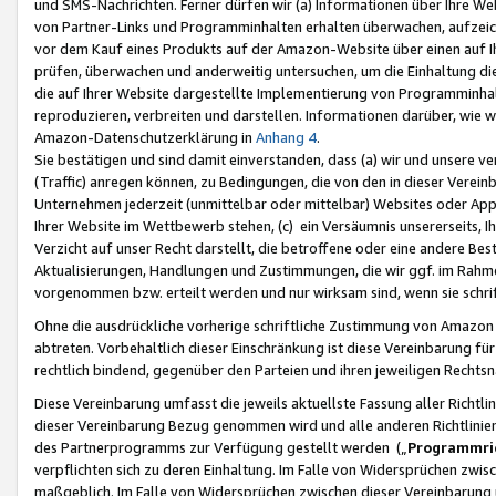
und SMS-Nachrichten. Ferner dürfen wir (a) Informationen über Ihre We
von Partner-Links und Programminhalten erhalten überwachen, aufzei
vor dem Kauf eines Produkts auf der Amazon-Website über einen auf Ih
prüfen, überwachen und anderweitig untersuchen, um die Einhaltung dies
die auf Ihrer Website dargestellte Implementierung von Programminhalt
reproduzieren, verbreiten und darstellen. Informationen darüber, wie w
Amazon-Datenschutzerklärung in
Anhang 4
.
Sie bestätigen und sind damit einverstanden, dass (a) wir und unsere 
(Traffic) anregen können, zu Bedingungen, die von den in dieser Vere
Unternehmen jederzeit (unmittelbar oder mittelbar) Websites oder Appl
Ihrer Website im Wettbewerb stehen, (c) ein Versäumnis unsererseits, I
Verzicht auf unser Recht darstellt, die betroffene oder eine andere B
Aktualisierungen, Handlungen und Zustimmungen, die wir ggf. im Rahme
vorgenommen bzw. erteilt werden und nur wirksam sind, wenn sie schri
Ohne die ausdrückliche vorherige schriftliche Zustimmung von Amazon
abtreten. Vorbehaltlich dieser Einschränkung ist diese Vereinbarung f
rechtlich bindend, gegenüber den Parteien und ihren jeweiligen Rech
Diese Vereinbarung umfasst die jeweils aktuellste Fassung aller Richtli
dieser Vereinbarung Bezug genommen wird und alle anderen Richtlinie
des Partnerprogramms zur Verfügung gestellt werden („
Programmric
verpflichten sich zu deren Einhaltung. Im Falle von Widersprüchen zwi
maßgeblich. Im Falle von Widersprüchen zwischen dieser Vereinbarun