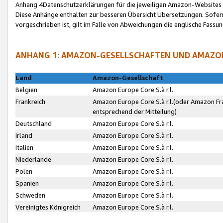
Anhang 4Datenschutzerklärungen für die jeweiligen Amazon-Websites
Diese Anhänge enthalten zur besseren Übersicht Übersetzungen. Sofe
vorgeschrieben ist, gilt im Falle von Abweichungen die englische Fass
ANHANG 1: AMAZON-GESELLSCHAFTEN UND AMAZO
Land
Amazon-Gesellschaft
Belgien
Amazon Europe Core S.à r.l.
Frankreich
Amazon Europe Core S.à r.l.(oder Amazon Fr
entsprechend der Mitteilung)
Deutschland
Amazon Europe Core S.à r.l.
Irland
Amazon Europe Core S.à r.l.
Italien
Amazon Europe Core S.à r.l.
Niederlande
Amazon Europe Core S.à r.l.
Polen
Amazon Europe Core S.à r.l.
Spanien
Amazon Europe Core S.à r.l.
Schweden
Amazon Europe Core S.à r.l.
Vereinigtes Königreich
Amazon Europe Core S.à r.l.