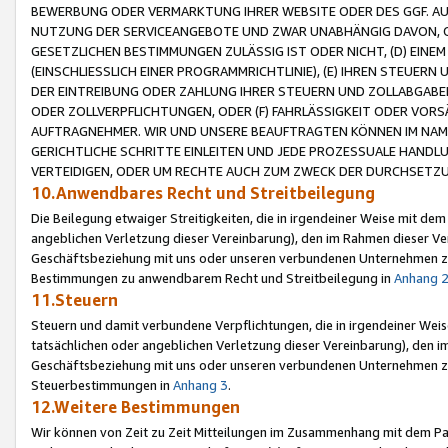
BEWERBUNG ODER VERMARKTUNG IHRER WEBSITE ODER DES GGF. AUF 
NUTZUNG DER SERVICEANGEBOTE UND ZWAR UNABHÄNGIG DAVON, O
GESETZLICHEN BESTIMMUNGEN ZULÄSSIG IST ODER NICHT, (D) EINE
(EINSCHLIESSLICH EINER PROGRAMMRICHTLINIE), (E) IHREN STEUER
DER EINTREIBUNG ODER ZAHLUNG IHRER STEUERN UND ZOLLABGAB
ODER ZOLLVERPFLICHTUNGEN, ODER (F) FAHRLÄSSIGKEIT ODER VORS
AUFTRAGNEHMER. WIR UND UNSERE BEAUFTRAGTEN KÖNNEN IM NAME
GERICHTLICHE SCHRITTE EINLEITEN UND JEDE PROZESSUALE HAND
VERTEIDIGEN, ODER UM RECHTE AUCH ZUM ZWECK DER DURCHSETZU
10.Anwendbares Recht und Streitbeilegung
Die Beilegung etwaiger Streitigkeiten, die in irgendeiner Weise mit de
angeblichen Verletzung dieser Vereinbarung), den im Rahmen dieser Ve
Geschäftsbeziehung mit uns oder unseren verbundenen Unternehmen zu
Bestimmungen zu anwendbarem Recht und Streitbeilegung in
Anhang 
11.Steuern
Steuern und damit verbundene Verpflichtungen, die in irgendeiner Wei
tatsächlichen oder angeblichen Verletzung dieser Vereinbarung), den 
Geschäftsbeziehung mit uns oder unseren verbundenen Unternehmen z
Steuerbestimmungen in
Anhang 3
.
12.Weitere Bestimmungen
Wir können von Zeit zu Zeit Mitteilungen im Zusammenhang mit dem Par