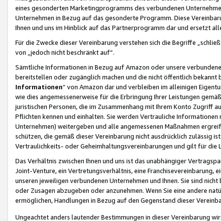
eines gesonderten Marketingprogramms des verbundenen Unternehmens
Unternehmen in Bezug auf das gesonderte Programm. Diese Vereinbarung
Ihnen und uns im Hinblick auf das Partnerprogramm dar und ersetzt al
Für die Zwecke dieser Vereinbarung verstehen sich die Begriffe „schließ
von „jedoch nicht beschränkt auf“.
Sämtliche Informationen in Bezug auf Amazon oder unsere verbunde
bereitstellen oder zugänglich machen und die nicht öffentlich bekannt bz
Informationen
“ von Amazon dar und verbleiben im alleinigen Eigent
wie dies angemessenerweise für die Erbringung Ihrer Leistungen gemäß d
juristischen Personen, die im Zusammenhang mit Ihrem Konto Zugriff au
Pflichten kennen und einhalten. Sie werden Vertrauliche Informationen 
Unternehmen) weitergeben und alle angemessenen Maßnahmen ergreifen
schützen, die gemäß dieser Vereinbarung nicht ausdrücklich zulässig is
Vertraulichkeits- oder Geheimhaltungsvereinbarungen und gilt für die
Das Verhältnis zwischen Ihnen und uns ist das unabhängiger Vertragspa
Joint-Venture, ein Vertretungsverhältnis, eine Franchisevereinbarung, 
unseren jeweiligen verbundenen Unternehmen und Ihnen. Sie sind ni
oder Zusagen abzugeben oder anzunehmen. Wenn Sie eine andere natürli
ermöglichen, Handlungen in Bezug auf den Gegenstand dieser Vereinbar
Ungeachtet anders lautender Bestimmungen in dieser Vereinbarung wird