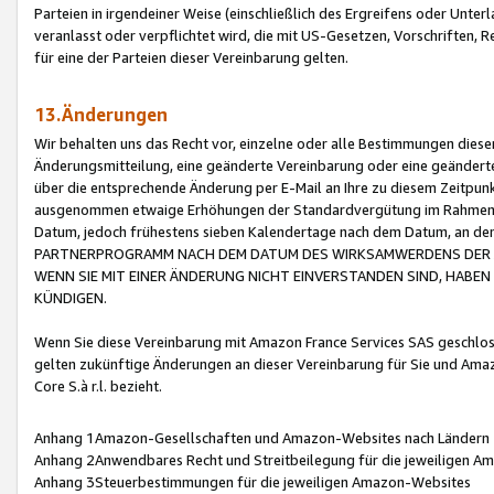
Parteien in irgendeiner Weise (einschließlich des Ergreifens oder Unt
veranlasst oder verpflichtet wird, die mit US-Gesetzen, Vorschriften,
für eine der Parteien dieser Vereinbarung gelten.
13.Änderungen
Wir behalten uns das Recht vor, einzelne oder alle Bestimmungen diese
Änderungsmitteilung, eine geänderte Vereinbarung oder eine geänderte 
über die entsprechende Änderung per E-Mail an Ihre zu diesem Zeitpun
ausgenommen etwaige Erhöhungen der Standardvergütung im Rahmen
Datum, jedoch frühestens sieben Kalendertage nach dem Datum, an de
PARTNERPROGRAMM NACH DEM DATUM DES WIRKSAMWERDENS DER Ä
WENN SIE MIT EINER ÄNDERUNG NICHT EINVERSTANDEN SIND, HABEN S
KÜNDIGEN.
Wenn Sie diese Vereinbarung mit Amazon France Services SAS geschlo
gelten zukünftige Änderungen an dieser Vereinbarung für Sie und Ama
Core S.à r.l. bezieht.
Anhang 1Amazon-Gesellschaften und Amazon-Websites nach Ländern
Anhang 2Anwendbares Recht und Streitbeilegung für die jeweiligen 
Anhang 3Steuerbestimmungen für die jeweiligen Amazon-Websites