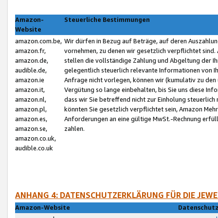
Amazon-
Steuerliche Bestimmungen
Website
amazon.com.be,
Wir dürfen in Bezug auf Beträge, auf deren Auszahlun
amazon.fr,
vornehmen, zu denen wir gesetzlich verpflichtet sind
amazon.de,
stellen die vollständige Zahlung und Abgeltung der 
audible.de,
gelegentlich steuerlich relevante Informationen von I
amazon.ie
Anfrage nicht vorlegen, können wir (kumulativ zu de
amazon.it,
Vergütung so lange einbehalten, bis Sie uns diese Inf
amazon.nl,
dass wir Sie betreffend nicht zur Einholung steuerlich 
amazon.pl,
könnten Sie gesetzlich verpflichtet sein, Amazon Meh
amazon.es,
Anforderungen an eine gültige MwSt.-Rechnung erfüllt
amazon.se,
zahlen.
amazon.co.uk,
audible.co.uk
ANHANG 4: DATENSCHUTZERKLÄRUNG FÜR DIE JEWE
Amazon-Website
Datenschutz