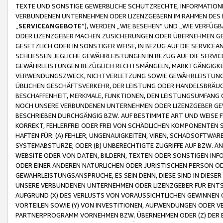
TEXTE UND SONSTIGE GEWERBLICHE SCHUTZRECHTE, INFORMATIONE
VERBUNDENEN UNTERNEHMEN ODER LIZENZGEBERN IM RAHMEN DES
„
SERVICEANGEBOTE
“), WERDEN „WIE BESEHEN“ UND „WIE VERFÜ
ODER LIZENZGEBER MACHEN ZUSICHERUNGEN ODER ÜBERNEHMEN GEW
GESETZLICH ODER IN SONSTIGER WEISE, IN BEZUG AUF DIE SERVI
SCHLIESSEN JEGLICHE GEWÄHRLEISTUNGEN IN BEZUG AUF DIE SERVI
GEWÄHRLEISTUNGEN BEZÜGLICH RECHTSMÄNGELN, MARKTGÄNGIGKEIT
VERWENDUNGSZWECK, NICHTVERLETZUNG SOWIE GEWÄHRLEISTUNGEN 
ÜBLICHEN GESCHÄFTSVERKEHR, DER LEISTUNG ODER HANDELSBRÄUCH
BESCHAFFENHEIT, MERKMALE, FUNKTIONEN, DEN LEISTUNGSUMFANG 
NOCH UNSERE VERBUNDENEN UNTERNEHMEN ODER LIZENZGEBER GEWÄ
BESCHRIEBEN DURCHGÄNGIG BZW. AUF BESTIMMTE ART UND WEISE
KORREKT, FEHLERFREI ODER FREI VON SCHÄDLICHEN KOMPONENTEN
HAFTEN FÜR: (A) FEHLER, UNGENAUIGKEITEN, VIREN, SCHADSOFTW
SYSTEMABSTÜRZE; ODER (B) UNBERECHTIGTE ZUGRIFFE AUF BZW. 
WEBSITE ODER VON DATEN, BILDERN, TEXTEN ODER SONSTIGEN INF
ODER EINER ANDEREN NATÜRLICHEN ODER JURISTISCHEN PERSON OD
GEWÄHRLEISTUNGSANSPRÜCHE, ES SEIN DENN, DIESE SIND IN DIES
UNSERE VERBUNDENEN UNTERNEHMEN ODER LIZENZGEBER FÜR EN
AUFGRUND (X) DES VERLUSTS VON VORAUSSICHTLICHEN GEWINNEN
VORTEILEN SOWIE (Y) VON INVESTITIONEN, AUFWENDUNGEN ODER VE
PARTNERPROGRAMM VORNEHMEN BZW. ÜBERNEHMEN ODER (Z) DER 