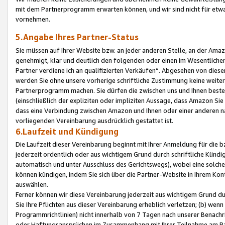
mit dem Partnerprogramm erwarten können, und wir sind nicht für etwa
vornehmen.
5.Angabe Ihres Partner-Status
Sie müssen auf Ihrer Website bzw. an jeder anderen Stelle, an der Am
genehmigt, klar und deutlich den folgenden oder einen im Wesentlichen
Partner verdiene ich an qualifizierten Verkäufen“. Abgesehen von die
werden Sie ohne unsere vorherige schriftliche Zustimmung keine weite
Partnerprogramm machen. Sie dürfen die zwischen uns und Ihnen best
(einschließlich der expliziten oder impliziten Aussage, dass Amazon Si
dass eine Verbindung zwischen Amazon und Ihnen oder einer anderen natü
vorliegenden Vereinbarung ausdrücklich gestattet ist.
6.Laufzeit und Kündigung
Die Laufzeit dieser Vereinbarung beginnt mit Ihrer Anmeldung für die 
jederzeit ordentlich oder aus wichtigem Grund durch schriftliche Kündi
automatisch und unter Ausschluss des Gerichtswegs), wobei eine solch
können kündigen, indem Sie sich über die Partner-Website in Ihrem Ko
auswählen.
Ferner können wir diese Vereinbarung jederzeit aus wichtigem Grund dur
Sie Ihre Pflichten aus dieser Vereinbarung erheblich verletzen; (b) wen
Programmrichtlinien) nicht innerhalb von 7 Tagen nach unserer Benachr
oder Haftungsansprüchen im Zusammenhang mit Ihrer Teilnahme am Pa