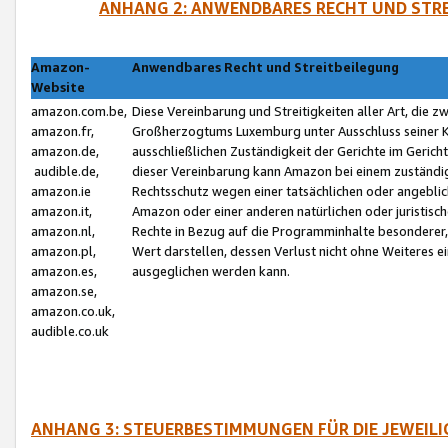
ANHANG 2: ANWENDBARES RECHT UND STRE
Amazon-
Anwendbares Recht und Streitbeilegung
Website
amazon.com.be,
Diese Vereinbarung und Streitigkeiten aller Art, die 
amazon.fr,
Großherzogtums Luxemburg unter Ausschluss seiner Kol
amazon.de,
ausschließlichen Zuständigkeit der Gerichte im Geri
audible.de,
dieser Vereinbarung kann Amazon bei einem zuständig
amazon.ie
Rechtsschutz wegen einer tatsächlichen oder angebli
amazon.it,
Amazon oder einer anderen natürlichen oder juristisc
amazon.nl,
Rechte in Bezug auf die Programminhalte besonderer,
amazon.pl,
Wert darstellen, dessen Verlust nicht ohne Weiteres e
amazon.es,
ausgeglichen werden kann.
amazon.se,
amazon.co.uk,
audible.co.uk
ANHANG 3: STEUERBESTIMMUNGEN FÜR DIE JEWEIL