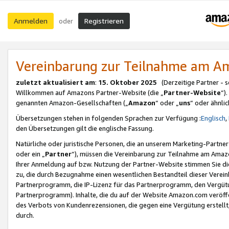
Anmelden
Registrieren
oder
Vereinbarung zur Teilnahme am 
zuletzt aktualisiert am
:
15. Oktober 2025
(Derzeitige Partner - 
Willkommen auf Amazons Partner-Website (die „
Partner-Website
“)
genannten Amazon-Gesellschaften („
Amazon
“ oder „
uns
“ oder ähnli
Übersetzungen stehen in folgenden Sprachen zur Verfügung :
Englisch
,
den Übersetzungen gilt die englische Fassung.
Natürliche oder juristische Personen, die an unserem Marketing-Partn
oder ein „
Partner
“), müssen die Vereinbarung zur Teilnahme am Ama
Ihrer Anmeldung auf bzw. Nutzung der Partner-Website stimmen Sie die
zu, die durch Bezugnahme einen wesentlichen Bestandteil dieser Verei
Partnerprogramm, die IP-Lizenz für das Partnerprogramm, den Vergütu
Partnerprogramm). Inhalte, die du auf der Website Amazon.com veröffe
des Verbots von Kundenrezensionen, die gegen eine Vergütung erstellt, 
durch.