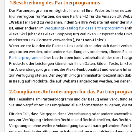
1.Beschreibung des Partnerprogramms
Das Partnerprogramm ermöglicht Ihnen, mit Ihrer Website, Ihren nutzer
(nur verfügbar für Partner, die eine Partner-ID für die Amazon UK We
„
Website
“) Geld zu verdienen, indem Sie Ihre Website mit einer der in
ist, einer anderen im
Vergütungskatalog für das Partnerprogramm
enth
Alexa Skill (über das Alexa Shopping Kit) verlinken. Entsprechende Lin
markierten Link-Formate verwenden („
Partner-Links
“).
Wenn unsere Kunden die Partner-Links anklicken oder sich damit verbi
angeboten werden, oder andere Handlungen vornehmen, können Sie eine
Partnerprogramm
näher beschrieben (und vorbehaltlich der dort festg
Produkte oder Leistungen können wir Ihnen Daten, Bilder, Texte, Linkfo
für Anwendungsprogramme, die Alexa-Funktionalität und weitere Inf
zur Verfügung stellen. Der Begriff „Programminhalte“ bezieht sich dabe
in Bezug auf Produkte, die auf Websites angeboten werden, bei denen 
2.Compliance-Anforderungen für das Partnerprog
Ihre Teilnahme am Partnerprogramm und der Bezug einer Vergütung setz
Sie sind verpflichtet, uns umgehend alle Informationen zu geben, die w
Für den Fall, dass Sie gegen diese Vereinbarung oder andere anwendba
uns zur Verfügung stehenden Rechten und Rechtsbehelfen, das Recht vo
Vergütungen ohne weitere Ankündigung (soweit nach geltendem Recht z
entsprechende Vergütungen zu haben) und zwar unabhängig davon, ob 