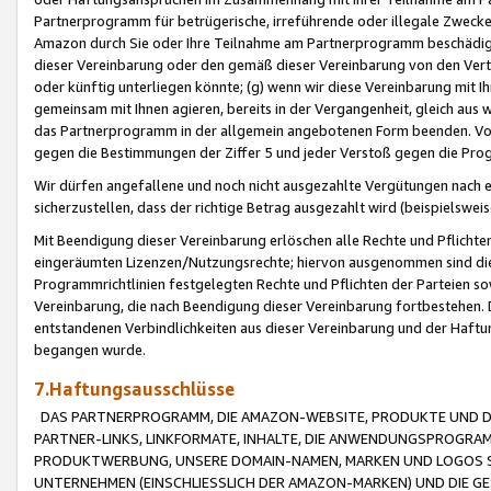
Partnerprogramm für betrügerische, irreführende oder illegale Zwecke
Amazon durch Sie oder Ihre Teilnahme am Partnerprogramm beschädig
dieser Vereinbarung oder den gemäß dieser Vereinbarung von den Vertr
oder künftig unterliegen könnte; (g) wenn wir diese Vereinbarung mit I
gemeinsam mit Ihnen agieren, bereits in der Vergangenheit, gleich aus
das Partnerprogramm in der allgemein angebotenen Form beenden. Vors
gegen die Bestimmungen der Ziffer 5 und jeder Verstoß gegen die Prog
Wir dürfen angefallene und noch nicht ausgezahlte Vergütungen nach 
sicherzustellen, dass der richtige Betrag ausgezahlt wird (beispielsw
Mit Beendigung dieser Vereinbarung erlöschen alle Rechte und Pflichte
eingeräumten Lizenzen/Nutzungsrechte; hiervon ausgenommen sind die in 
Programmrichtlinien festgelegten Rechte und Pflichten der Parteien sow
Vereinbarung, die nach Beendigung dieser Vereinbarung fortbestehen. D
entstandenen Verbindlichkeiten aus dieser Vereinbarung und der Haft
begangen wurde.
7.Haftungsausschlüsse
DAS PARTNERPROGRAMM, DIE AMAZON-WEBSITE, PRODUKTE UND DI
PARTNER-LINKS, LINKFORMATE, INHALTE, DIE ANWENDUNGSPROGR
PRODUKTWERBUNG, UNSERE DOMAIN-NAMEN, MARKEN UND LOGOS S
UNTERNEHMEN (EINSCHLIESSLICH DER AMAZON-MARKEN) UND DIE GE