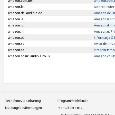
amazon.com.be
amazon.com.b
amazon.fr
Notice:Protec
amazon.de, audible.de
Amazon.de Da
amazon.ie
Amazon.ie Pri
amazon.it
Amazon.it Inf
amazon.nl
Amazon.nl Pri
amazon.pl
Informacja O
amazon.es
Aviso de Priv
amazon.se
Integritetsm
amazon.co.uk, audible.co.uk
Amazon.co.uk 
Teilnahmevereinbarung
Programmrichtlinien
Nutzungsbestimmungen
Kontaktiere uns