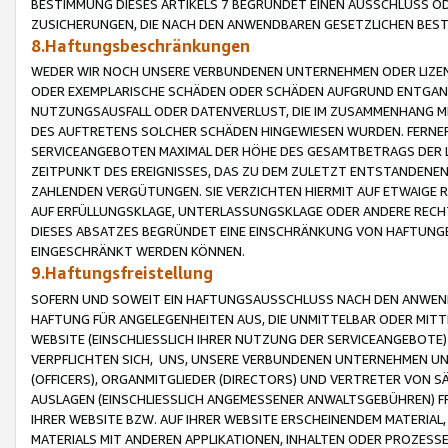
BESTIMMUNG DIESES ARTIKELS 7 BEGRÜNDET EINEN AUSSCHLUSS 
ZUSICHERUNGEN, DIE NACH DEN ANWENDBAREN GESETZLICHEN BE
8.Haftungsbeschränkungen
WEDER WIR NOCH UNSERE VERBUNDENEN UNTERNEHMEN ODER LIZEN
ODER EXEMPLARISCHE SCHÄDEN ODER SCHÄDEN AUFGRUND ENTGANG
NUTZUNGSAUSFALL ODER DATENVERLUST, DIE IM ZUSAMMENHANG MI
DES AUFTRETENS SOLCHER SCHÄDEN HINGEWIESEN WURDEN. FERN
SERVICEANGEBOTEN MAXIMAL DER HÖHE DES GESAMTBETRAGS DER 
ZEITPUNKT DES EREIGNISSES, DAS ZU DEM ZULETZT ENTSTANDENE
ZAHLENDEN VERGÜTUNGEN. SIE VERZICHTEN HIERMIT AUF ETWAIGE 
AUF ERFÜLLUNGSKLAGE, UNTERLASSUNGSKLAGE ODER ANDERE RECHT
DIESES ABSATZES BEGRÜNDET EINE EINSCHRÄNKUNG VON HAFTUNG
EINGESCHRÄNKT WERDEN KÖNNEN.
9.Haftungsfreistellung
SOFERN UND SOWEIT EIN HAFTUNGSAUSSCHLUSS NACH DEN ANWENDB
HAFTUNG FÜR ANGELEGENHEITEN AUS, DIE UNMITTELBAR ODER MITT
WEBSITE (EINSCHLIESSLICH IHRER NUTZUNG DER SERVICEANGEBOTE)
VERPFLICHTEN SICH, UNS, UNSERE VERBUNDENEN UNTERNEHMEN UN
(OFFICERS), ORGANMITGLIEDER (DIRECTORS) UND VERTRETER VON 
AUSLAGEN (EINSCHLIESSLICH ANGEMESSENER ANWALTSGEBÜHREN) FR
IHRER WEBSITE BZW. AUF IHRER WEBSITE ERSCHEINENDEM MATERIAL
MATERIALS MIT ANDEREN APPLIKATIONEN, INHALTEN ODER PROZESSE