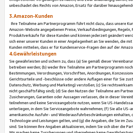
unbeschadet des Rechts von Amazon, Ersatz für darüber hinausgehen
3.Amazon-Kunden
Ihre Teilnahme am Partnerprogramm führt nicht dazu, dass unsere Kun
Amazon-Website angegebenen Preise, Verkaufsbedingungen, Regeln, Ri
Produktverkäufe für diese Kunden und können jederzeit geändert werde
sich einer unserer Kunden in einer Angelegenheit an Sie wenden, die 
Kunden mitteilen, dass er für Kundenservice-Fragen den auf der Ama
4.Gewährleistungen
Sie gewährleisten und sichern zu, dass (a) Sie gemäß dieser Vereinba
betreiben werden; (b) weder Ihre Teilnahme am Partnerprogramm noch d
Bestimmungen, Verordnungen, Vorschriften, Anordnungen, Konzessionen,
Gerichtsurteile und -beschlüsse oder andere Auflagen einer für Sie zu
Datenschutz, Werbung und Marketing) verstoßen; (c) Sie rechtswirksam 
nicht geschäftsfähig sind); (d) Sie den Nutzen der Teilnahme am Partne
Zusicherungen, Garantien oder Aussagen verlassen, die in dieser Verein
teilnehmen und keine Serviceangebote nutzen, wenn Sie US-Handelssa
unterliegen, in dem Sie Serviceangebote wahrnehmen; (f) Sie alle US
amerikanische Ausfuhr- und Wiederausfuhrbeschränkungen einhalten, 
Technologie und Leistungen gelten, und (g) die Angaben, die Sie im 
sind. Sie können Ihre Angaben aktualisieren, indem Sie sich über die 
Wir machen keine Zusicherungen und übernehmen keine Gewährleistun