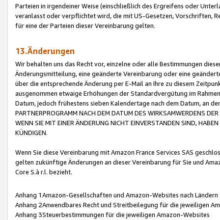
Parteien in irgendeiner Weise (einschließlich des Ergreifens oder Unt
veranlasst oder verpflichtet wird, die mit US-Gesetzen, Vorschriften,
für eine der Parteien dieser Vereinbarung gelten.
13.Änderungen
Wir behalten uns das Recht vor, einzelne oder alle Bestimmungen diese
Änderungsmitteilung, eine geänderte Vereinbarung oder eine geänderte 
über die entsprechende Änderung per E-Mail an Ihre zu diesem Zeitpun
ausgenommen etwaige Erhöhungen der Standardvergütung im Rahmen
Datum, jedoch frühestens sieben Kalendertage nach dem Datum, an de
PARTNERPROGRAMM NACH DEM DATUM DES WIRKSAMWERDENS DER Ä
WENN SIE MIT EINER ÄNDERUNG NICHT EINVERSTANDEN SIND, HABEN S
KÜNDIGEN.
Wenn Sie diese Vereinbarung mit Amazon France Services SAS geschlo
gelten zukünftige Änderungen an dieser Vereinbarung für Sie und Ama
Core S.à r.l. bezieht.
Anhang 1Amazon-Gesellschaften und Amazon-Websites nach Ländern
Anhang 2Anwendbares Recht und Streitbeilegung für die jeweiligen 
Anhang 3Steuerbestimmungen für die jeweiligen Amazon-Websites