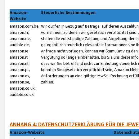
Amazon-
Steuerliche Bestimmungen
Website
amazon.com.be,
Wir dürfen in Bezug auf Beträge, auf deren Auszahlun
amazon.fr,
vornehmen, zu denen wir gesetzlich verpflichtet sind
amazon.de,
stellen die vollständige Zahlung und Abgeltung der 
audible.de,
gelegentlich steuerlich relevante Informationen von I
amazon.ie
Anfrage nicht vorlegen, können wir (kumulativ zu de
amazon.it,
Vergütung so lange einbehalten, bis Sie uns diese Inf
amazon.nl,
dass wir Sie betreffend nicht zur Einholung steuerlich 
amazon.pl,
könnten Sie gesetzlich verpflichtet sein, Amazon Meh
amazon.es,
Anforderungen an eine gültige MwSt.-Rechnung erfüllt
amazon.se,
zahlen.
amazon.co.uk,
audible.co.uk
ANHANG 4: DATENSCHUTZERKLÄRUNG FÜR DIE JEWE
Amazon-Website
Datenschutz