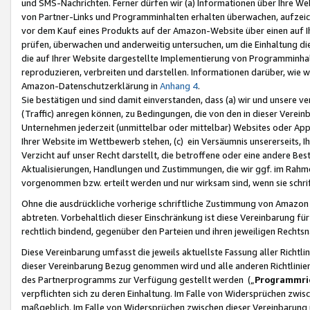
und SMS-Nachrichten. Ferner dürfen wir (a) Informationen über Ihre We
von Partner-Links und Programminhalten erhalten überwachen, aufzei
vor dem Kauf eines Produkts auf der Amazon-Website über einen auf Ih
prüfen, überwachen und anderweitig untersuchen, um die Einhaltung dies
die auf Ihrer Website dargestellte Implementierung von Programminhalt
reproduzieren, verbreiten und darstellen. Informationen darüber, wie w
Amazon-Datenschutzerklärung in
Anhang 4
.
Sie bestätigen und sind damit einverstanden, dass (a) wir und unsere 
(Traffic) anregen können, zu Bedingungen, die von den in dieser Vere
Unternehmen jederzeit (unmittelbar oder mittelbar) Websites oder Appl
Ihrer Website im Wettbewerb stehen, (c) ein Versäumnis unsererseits, I
Verzicht auf unser Recht darstellt, die betroffene oder eine andere B
Aktualisierungen, Handlungen und Zustimmungen, die wir ggf. im Rahme
vorgenommen bzw. erteilt werden und nur wirksam sind, wenn sie schri
Ohne die ausdrückliche vorherige schriftliche Zustimmung von Amazon
abtreten. Vorbehaltlich dieser Einschränkung ist diese Vereinbarung f
rechtlich bindend, gegenüber den Parteien und ihren jeweiligen Rech
Diese Vereinbarung umfasst die jeweils aktuellste Fassung aller Richtli
dieser Vereinbarung Bezug genommen wird und alle anderen Richtlinie
des Partnerprogramms zur Verfügung gestellt werden („
Programmric
verpflichten sich zu deren Einhaltung. Im Falle von Widersprüchen zwi
maßgeblich. Im Falle von Widersprüchen zwischen dieser Vereinbarun