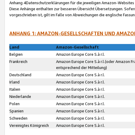
Anhang 4Datenschutzerklärungen für die jeweiligen Amazon-Websites
Diese Anhänge enthalten zur besseren Übersicht Übersetzungen. Sofe
vorgeschrieben ist, gilt im Falle von Abweichungen die englische Fass
ANHANG 1: AMAZON-GESELLSCHAFTEN UND AMAZO
Land
Amazon-Gesellschaft
Belgien
Amazon Europe Core S.à r.l.
Frankreich
Amazon Europe Core S.à r.l.(oder Amazon Fr
entsprechend der Mitteilung)
Deutschland
Amazon Europe Core S.à r.l.
Irland
Amazon Europe Core S.à r.l.
Italien
Amazon Europe Core S.à r.l.
Niederlande
Amazon Europe Core S.à r.l.
Polen
Amazon Europe Core S.à r.l.
Spanien
Amazon Europe Core S.à r.l.
Schweden
Amazon Europe Core S.à r.l.
Vereinigtes Königreich
Amazon Europe Core S.à r.l.