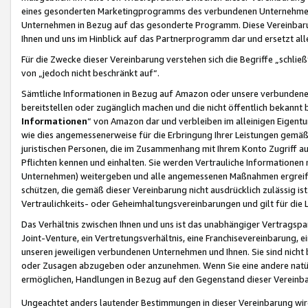
eines gesonderten Marketingprogramms des verbundenen Unternehmens
Unternehmen in Bezug auf das gesonderte Programm. Diese Vereinbarung
Ihnen und uns im Hinblick auf das Partnerprogramm dar und ersetzt al
Für die Zwecke dieser Vereinbarung verstehen sich die Begriffe „schließ
von „jedoch nicht beschränkt auf“.
Sämtliche Informationen in Bezug auf Amazon oder unsere verbunde
bereitstellen oder zugänglich machen und die nicht öffentlich bekannt bz
Informationen
“ von Amazon dar und verbleiben im alleinigen Eigent
wie dies angemessenerweise für die Erbringung Ihrer Leistungen gemäß d
juristischen Personen, die im Zusammenhang mit Ihrem Konto Zugriff au
Pflichten kennen und einhalten. Sie werden Vertrauliche Informationen 
Unternehmen) weitergeben und alle angemessenen Maßnahmen ergreifen
schützen, die gemäß dieser Vereinbarung nicht ausdrücklich zulässig is
Vertraulichkeits- oder Geheimhaltungsvereinbarungen und gilt für die
Das Verhältnis zwischen Ihnen und uns ist das unabhängiger Vertragspa
Joint-Venture, ein Vertretungsverhältnis, eine Franchisevereinbarung, 
unseren jeweiligen verbundenen Unternehmen und Ihnen. Sie sind ni
oder Zusagen abzugeben oder anzunehmen. Wenn Sie eine andere natürli
ermöglichen, Handlungen in Bezug auf den Gegenstand dieser Vereinbar
Ungeachtet anders lautender Bestimmungen in dieser Vereinbarung wird