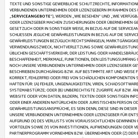
TEXTE UND SONSTIGE GEWERBLICHE SCHUTZRECHTE, INFORMATIONE
VERBUNDENEN UNTERNEHMEN ODER LIZENZGEBERN IM RAHMEN DES
„
SERVICEANGEBOTE
“), WERDEN „WIE BESEHEN“ UND „WIE VERFÜ
ODER LIZENZGEBER MACHEN ZUSICHERUNGEN ODER ÜBERNEHMEN GEW
GESETZLICH ODER IN SONSTIGER WEISE, IN BEZUG AUF DIE SERVI
SCHLIESSEN JEGLICHE GEWÄHRLEISTUNGEN IN BEZUG AUF DIE SERVI
GEWÄHRLEISTUNGEN BEZÜGLICH RECHTSMÄNGELN, MARKTGÄNGIGKEIT
VERWENDUNGSZWECK, NICHTVERLETZUNG SOWIE GEWÄHRLEISTUNGEN 
ÜBLICHEN GESCHÄFTSVERKEHR, DER LEISTUNG ODER HANDELSBRÄUCH
BESCHAFFENHEIT, MERKMALE, FUNKTIONEN, DEN LEISTUNGSUMFANG 
NOCH UNSERE VERBUNDENEN UNTERNEHMEN ODER LIZENZGEBER GEWÄ
BESCHRIEBEN DURCHGÄNGIG BZW. AUF BESTIMMTE ART UND WEISE
KORREKT, FEHLERFREI ODER FREI VON SCHÄDLICHEN KOMPONENTEN
HAFTEN FÜR: (A) FEHLER, UNGENAUIGKEITEN, VIREN, SCHADSOFTW
SYSTEMABSTÜRZE; ODER (B) UNBERECHTIGTE ZUGRIFFE AUF BZW. 
WEBSITE ODER VON DATEN, BILDERN, TEXTEN ODER SONSTIGEN INF
ODER EINER ANDEREN NATÜRLICHEN ODER JURISTISCHEN PERSON OD
GEWÄHRLEISTUNGSANSPRÜCHE, ES SEIN DENN, DIESE SIND IN DIES
UNSERE VERBUNDENEN UNTERNEHMEN ODER LIZENZGEBER FÜR EN
AUFGRUND (X) DES VERLUSTS VON VORAUSSICHTLICHEN GEWINNEN
VORTEILEN SOWIE (Y) VON INVESTITIONEN, AUFWENDUNGEN ODER VE
PARTNERPROGRAMM VORNEHMEN BZW. ÜBERNEHMEN ODER (Z) DER 