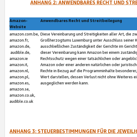
ANHANG 2: ANWENDBARES RECHT UND STRE
Amazon-
Anwendbares Recht und Streitbeilegung
Website
amazon.com.be,
Diese Vereinbarung und Streitigkeiten aller Art, die 
amazon.fr,
Großherzogtums Luxemburg unter Ausschluss seiner Kol
amazon.de,
ausschließlichen Zuständigkeit der Gerichte im Geri
audible.de,
dieser Vereinbarung kann Amazon bei einem zuständig
amazon.ie
Rechtsschutz wegen einer tatsächlichen oder angebli
amazon.it,
Amazon oder einer anderen natürlichen oder juristisc
amazon.nl,
Rechte in Bezug auf die Programminhalte besonderer,
amazon.pl,
Wert darstellen, dessen Verlust nicht ohne Weiteres e
amazon.es,
ausgeglichen werden kann.
amazon.se,
amazon.co.uk,
audible.co.uk
ANHANG 3: STEUERBESTIMMUNGEN FÜR DIE JEWEIL