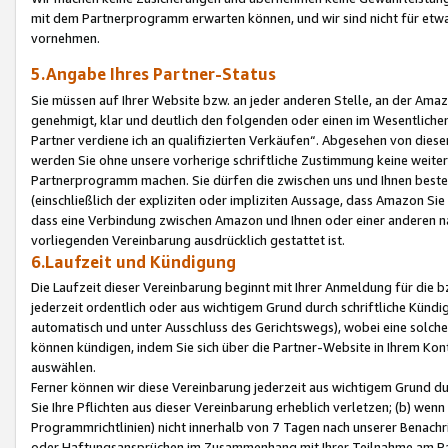
mit dem Partnerprogramm erwarten können, und wir sind nicht für etwa
vornehmen.
5.Angabe Ihres Partner-Status
Sie müssen auf Ihrer Website bzw. an jeder anderen Stelle, an der Am
genehmigt, klar und deutlich den folgenden oder einen im Wesentlichen
Partner verdiene ich an qualifizierten Verkäufen“. Abgesehen von die
werden Sie ohne unsere vorherige schriftliche Zustimmung keine weite
Partnerprogramm machen. Sie dürfen die zwischen uns und Ihnen best
(einschließlich der expliziten oder impliziten Aussage, dass Amazon Si
dass eine Verbindung zwischen Amazon und Ihnen oder einer anderen natü
vorliegenden Vereinbarung ausdrücklich gestattet ist.
6.Laufzeit und Kündigung
Die Laufzeit dieser Vereinbarung beginnt mit Ihrer Anmeldung für die 
jederzeit ordentlich oder aus wichtigem Grund durch schriftliche Kündi
automatisch und unter Ausschluss des Gerichtswegs), wobei eine solch
können kündigen, indem Sie sich über die Partner-Website in Ihrem Ko
auswählen.
Ferner können wir diese Vereinbarung jederzeit aus wichtigem Grund dur
Sie Ihre Pflichten aus dieser Vereinbarung erheblich verletzen; (b) wen
Programmrichtlinien) nicht innerhalb von 7 Tagen nach unserer Benachr
oder Haftungsansprüchen im Zusammenhang mit Ihrer Teilnahme am Pa