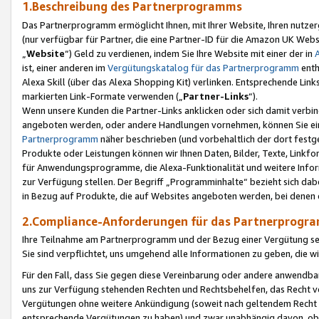
1.Beschreibung des Partnerprogramms
Das Partnerprogramm ermöglicht Ihnen, mit Ihrer Website, Ihren nutzer
(nur verfügbar für Partner, die eine Partner-ID für die Amazon UK We
„
Website
“) Geld zu verdienen, indem Sie Ihre Website mit einer der in
ist, einer anderen im
Vergütungskatalog für das Partnerprogramm
enth
Alexa Skill (über das Alexa Shopping Kit) verlinken. Entsprechende Lin
markierten Link-Formate verwenden („
Partner-Links
“).
Wenn unsere Kunden die Partner-Links anklicken oder sich damit verbi
angeboten werden, oder andere Handlungen vornehmen, können Sie eine
Partnerprogramm
näher beschrieben (und vorbehaltlich der dort festg
Produkte oder Leistungen können wir Ihnen Daten, Bilder, Texte, Linkfo
für Anwendungsprogramme, die Alexa-Funktionalität und weitere Inf
zur Verfügung stellen. Der Begriff „Programminhalte“ bezieht sich dabe
in Bezug auf Produkte, die auf Websites angeboten werden, bei denen 
2.Compliance-Anforderungen für das Partnerprog
Ihre Teilnahme am Partnerprogramm und der Bezug einer Vergütung setz
Sie sind verpflichtet, uns umgehend alle Informationen zu geben, die w
Für den Fall, dass Sie gegen diese Vereinbarung oder andere anwendba
uns zur Verfügung stehenden Rechten und Rechtsbehelfen, das Recht vo
Vergütungen ohne weitere Ankündigung (soweit nach geltendem Recht z
entsprechende Vergütungen zu haben) und zwar unabhängig davon, ob 