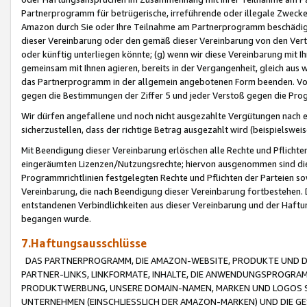
Partnerprogramm für betrügerische, irreführende oder illegale Zwecke
Amazon durch Sie oder Ihre Teilnahme am Partnerprogramm beschädig
dieser Vereinbarung oder den gemäß dieser Vereinbarung von den Vertr
oder künftig unterliegen könnte; (g) wenn wir diese Vereinbarung mit I
gemeinsam mit Ihnen agieren, bereits in der Vergangenheit, gleich aus
das Partnerprogramm in der allgemein angebotenen Form beenden. Vors
gegen die Bestimmungen der Ziffer 5 und jeder Verstoß gegen die Prog
Wir dürfen angefallene und noch nicht ausgezahlte Vergütungen nach 
sicherzustellen, dass der richtige Betrag ausgezahlt wird (beispielsw
Mit Beendigung dieser Vereinbarung erlöschen alle Rechte und Pflichte
eingeräumten Lizenzen/Nutzungsrechte; hiervon ausgenommen sind die in 
Programmrichtlinien festgelegten Rechte und Pflichten der Parteien sow
Vereinbarung, die nach Beendigung dieser Vereinbarung fortbestehen. D
entstandenen Verbindlichkeiten aus dieser Vereinbarung und der Haft
begangen wurde.
7.Haftungsausschlüsse
DAS PARTNERPROGRAMM, DIE AMAZON-WEBSITE, PRODUKTE UND DI
PARTNER-LINKS, LINKFORMATE, INHALTE, DIE ANWENDUNGSPROGR
PRODUKTWERBUNG, UNSERE DOMAIN-NAMEN, MARKEN UND LOGOS S
UNTERNEHMEN (EINSCHLIESSLICH DER AMAZON-MARKEN) UND DIE GE