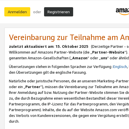
Anmelden
Registrieren
oder
Vereinbarung zur Teilnahme am 
zuletzt aktualisiert am
:
15. Oktober 2025
(Derzeitige Partner - 
Willkommen auf Amazons Partner-Website (die „
Partner-Website
“)
genannten Amazon-Gesellschaften („
Amazon
“ oder „
uns
“ oder ähnli
Übersetzungen stehen in folgenden Sprachen zur Verfügung :
Englisch
,
den Übersetzungen gilt die englische Fassung.
Natürliche oder juristische Personen, die an unserem Marketing-Partn
oder ein „
Partner
“), müssen die Vereinbarung zur Teilnahme am Ama
Ihrer Anmeldung auf bzw. Nutzung der Partner-Website stimmen Sie die
zu, die durch Bezugnahme einen wesentlichen Bestandteil dieser Verei
Partnerprogramm, die IP-Lizenz für das Partnerprogramm, den Vergütu
Partnerprogramm). Inhalte, die du auf der Website Amazon.com veröffe
des Verbots von Kundenrezensionen, die gegen eine Vergütung erstellt, 
durch.