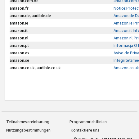
amazon.com.be
amazon.com.b
amazon.fr
Notice:Protec
amazon.de, audible.de
Amazon.de Da
amazon.ie
Amazon.ie Pri
amazon.it
Amazon.it Inf
amazon.nl
Amazon.nl Pri
amazon.pl
Informacja O
amazon.es
Aviso de Priv
amazon.se
Integritetsm
amazon.co.uk, audible.co.uk
Amazon.co.uk 
Teilnahmevereinbarung
Programmrichtlinien
Nutzungsbestimmungen
Kontaktiere uns