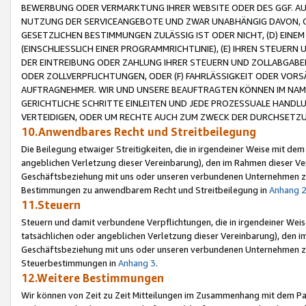
BEWERBUNG ODER VERMARKTUNG IHRER WEBSITE ODER DES GGF. AUF 
NUTZUNG DER SERVICEANGEBOTE UND ZWAR UNABHÄNGIG DAVON, O
GESETZLICHEN BESTIMMUNGEN ZULÄSSIG IST ODER NICHT, (D) EINE
(EINSCHLIESSLICH EINER PROGRAMMRICHTLINIE), (E) IHREN STEUER
DER EINTREIBUNG ODER ZAHLUNG IHRER STEUERN UND ZOLLABGAB
ODER ZOLLVERPFLICHTUNGEN, ODER (F) FAHRLÄSSIGKEIT ODER VORS
AUFTRAGNEHMER. WIR UND UNSERE BEAUFTRAGTEN KÖNNEN IM NAME
GERICHTLICHE SCHRITTE EINLEITEN UND JEDE PROZESSUALE HAND
VERTEIDIGEN, ODER UM RECHTE AUCH ZUM ZWECK DER DURCHSETZU
10.Anwendbares Recht und Streitbeilegung
Die Beilegung etwaiger Streitigkeiten, die in irgendeiner Weise mit de
angeblichen Verletzung dieser Vereinbarung), den im Rahmen dieser Ve
Geschäftsbeziehung mit uns oder unseren verbundenen Unternehmen zu
Bestimmungen zu anwendbarem Recht und Streitbeilegung in
Anhang 
11.Steuern
Steuern und damit verbundene Verpflichtungen, die in irgendeiner Wei
tatsächlichen oder angeblichen Verletzung dieser Vereinbarung), den 
Geschäftsbeziehung mit uns oder unseren verbundenen Unternehmen z
Steuerbestimmungen in
Anhang 3
.
12.Weitere Bestimmungen
Wir können von Zeit zu Zeit Mitteilungen im Zusammenhang mit dem Par