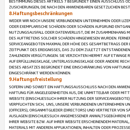
BESTIMMUNG DIESES ARTIKELS 7 BEGRÜNDET EINEN AUSSCHLUSS 
ZUSICHERUNGEN, DIE NACH DEN ANWENDBAREN GESETZLICHEN BE
8.Haftungsbeschränkungen
WEDER WIR NOCH UNSERE VERBUNDENEN UNTERNEHMEN ODER LIZEN
ODER EXEMPLARISCHE SCHÄDEN ODER SCHÄDEN AUFGRUND ENTGANG
NUTZUNGSAUSFALL ODER DATENVERLUST, DIE IM ZUSAMMENHANG MI
DES AUFTRETENS SOLCHER SCHÄDEN HINGEWIESEN WURDEN. FERN
SERVICEANGEBOTEN MAXIMAL DER HÖHE DES GESAMTBETRAGS DER 
ZEITPUNKT DES EREIGNISSES, DAS ZU DEM ZULETZT ENTSTANDENE
ZAHLENDEN VERGÜTUNGEN. SIE VERZICHTEN HIERMIT AUF ETWAIGE 
AUF ERFÜLLUNGSKLAGE, UNTERLASSUNGSKLAGE ODER ANDERE RECHT
DIESES ABSATZES BEGRÜNDET EINE EINSCHRÄNKUNG VON HAFTUNG
EINGESCHRÄNKT WERDEN KÖNNEN.
9.Haftungsfreistellung
SOFERN UND SOWEIT EIN HAFTUNGSAUSSCHLUSS NACH DEN ANWENDB
HAFTUNG FÜR ANGELEGENHEITEN AUS, DIE UNMITTELBAR ODER MITT
WEBSITE (EINSCHLIESSLICH IHRER NUTZUNG DER SERVICEANGEBOTE)
VERPFLICHTEN SICH, UNS, UNSERE VERBUNDENEN UNTERNEHMEN UN
(OFFICERS), ORGANMITGLIEDER (DIRECTORS) UND VERTRETER VON 
AUSLAGEN (EINSCHLIESSLICH ANGEMESSENER ANWALTSGEBÜHREN) FR
IHRER WEBSITE BZW. AUF IHRER WEBSITE ERSCHEINENDEM MATERIAL
MATERIALS MIT ANDEREN APPLIKATIONEN, INHALTEN ODER PROZESSE