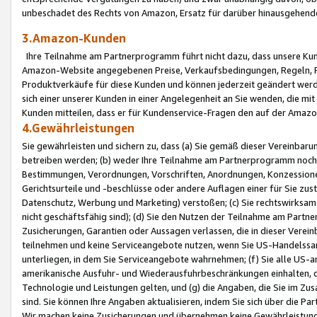
unbeschadet des Rechts von Amazon, Ersatz für darüber hinausgehen
3.Amazon-Kunden
Ihre Teilnahme am Partnerprogramm führt nicht dazu, dass unsere Kun
Amazon-Website angegebenen Preise, Verkaufsbedingungen, Regeln, Ri
Produktverkäufe für diese Kunden und können jederzeit geändert werde
sich einer unserer Kunden in einer Angelegenheit an Sie wenden, die 
Kunden mitteilen, dass er für Kundenservice-Fragen den auf der Ama
4.Gewährleistungen
Sie gewährleisten und sichern zu, dass (a) Sie gemäß dieser Vereinba
betreiben werden; (b) weder Ihre Teilnahme am Partnerprogramm noch d
Bestimmungen, Verordnungen, Vorschriften, Anordnungen, Konzessionen,
Gerichtsurteile und -beschlüsse oder andere Auflagen einer für Sie zu
Datenschutz, Werbung und Marketing) verstoßen; (c) Sie rechtswirksam 
nicht geschäftsfähig sind); (d) Sie den Nutzen der Teilnahme am Partne
Zusicherungen, Garantien oder Aussagen verlassen, die in dieser Verein
teilnehmen und keine Serviceangebote nutzen, wenn Sie US-Handelssa
unterliegen, in dem Sie Serviceangebote wahrnehmen; (f) Sie alle US
amerikanische Ausfuhr- und Wiederausfuhrbeschränkungen einhalten, 
Technologie und Leistungen gelten, und (g) die Angaben, die Sie im 
sind. Sie können Ihre Angaben aktualisieren, indem Sie sich über die 
Wir machen keine Zusicherungen und übernehmen keine Gewährleistun