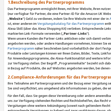
1.Beschreibung des Partnerprogramms
Das Partnerprogramm ermöglicht Ihnen, mit Ihrer Website, Ihren nutzer
(nur verfügbar für Partner, die eine Partner-ID für die Amazon UK We
„
Website
“) Geld zu verdienen, indem Sie Ihre Website mit einer der in
ist, einer anderen im
Vergütungskatalog für das Partnerprogramm
enth
Alexa Skill (über das Alexa Shopping Kit) verlinken. Entsprechende Lin
markierten Link-Formate verwenden („
Partner-Links
“).
Wenn unsere Kunden die Partner-Links anklicken oder sich damit verbi
angeboten werden, oder andere Handlungen vornehmen, können Sie eine
Partnerprogramm
näher beschrieben (und vorbehaltlich der dort festg
Produkte oder Leistungen können wir Ihnen Daten, Bilder, Texte, Linkfo
für Anwendungsprogramme, die Alexa-Funktionalität und weitere Inf
zur Verfügung stellen. Der Begriff „Programminhalte“ bezieht sich dabe
in Bezug auf Produkte, die auf Websites angeboten werden, bei denen 
2.Compliance-Anforderungen für das Partnerprog
Ihre Teilnahme am Partnerprogramm und der Bezug einer Vergütung setz
Sie sind verpflichtet, uns umgehend alle Informationen zu geben, die w
Für den Fall, dass Sie gegen diese Vereinbarung oder andere anwendba
uns zur Verfügung stehenden Rechten und Rechtsbehelfen, das Recht vo
Vergütungen ohne weitere Ankündigung (soweit nach geltendem Recht z
entsprechende Vergütungen zu haben) und zwar unabhängig davon, ob 