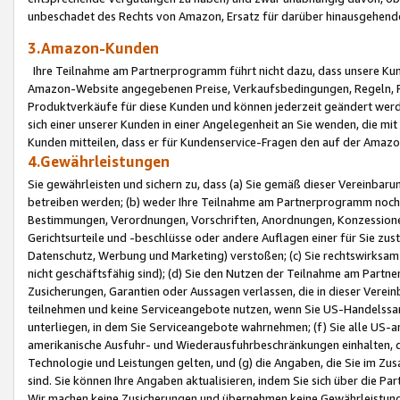
unbeschadet des Rechts von Amazon, Ersatz für darüber hinausgehen
3.Amazon-Kunden
Ihre Teilnahme am Partnerprogramm führt nicht dazu, dass unsere Kun
Amazon-Website angegebenen Preise, Verkaufsbedingungen, Regeln, Ri
Produktverkäufe für diese Kunden und können jederzeit geändert werde
sich einer unserer Kunden in einer Angelegenheit an Sie wenden, die 
Kunden mitteilen, dass er für Kundenservice-Fragen den auf der Ama
4.Gewährleistungen
Sie gewährleisten und sichern zu, dass (a) Sie gemäß dieser Vereinba
betreiben werden; (b) weder Ihre Teilnahme am Partnerprogramm noch d
Bestimmungen, Verordnungen, Vorschriften, Anordnungen, Konzessionen,
Gerichtsurteile und -beschlüsse oder andere Auflagen einer für Sie zu
Datenschutz, Werbung und Marketing) verstoßen; (c) Sie rechtswirksam 
nicht geschäftsfähig sind); (d) Sie den Nutzen der Teilnahme am Partne
Zusicherungen, Garantien oder Aussagen verlassen, die in dieser Verein
teilnehmen und keine Serviceangebote nutzen, wenn Sie US-Handelssa
unterliegen, in dem Sie Serviceangebote wahrnehmen; (f) Sie alle US
amerikanische Ausfuhr- und Wiederausfuhrbeschränkungen einhalten, 
Technologie und Leistungen gelten, und (g) die Angaben, die Sie im 
sind. Sie können Ihre Angaben aktualisieren, indem Sie sich über die 
Wir machen keine Zusicherungen und übernehmen keine Gewährleistun