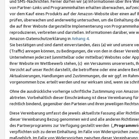
und SMS-Nachrichten. Ferner dürfen wir (a) Informationen über Ihre We
von Partner-Links und Programminhalten erhalten überwachen, aufzei
vor dem Kauf eines Produkts auf der Amazon-Website über einen auf Ih
prüfen, überwachen und anderweitig untersuchen, um die Einhaltung dies
die auf Ihrer Website dargestellte Implementierung von Programminhalt
reproduzieren, verbreiten und darstellen. Informationen darüber, wie w
Amazon-Datenschutzerklärung in
Anhang 4
.
Sie bestätigen und sind damit einverstanden, dass (a) wir und unsere 
(Traffic) anregen können, zu Bedingungen, die von den in dieser Vere
Unternehmen jederzeit (unmittelbar oder mittelbar) Websites oder Appl
Ihrer Website im Wettbewerb stehen, (c) ein Versäumnis unsererseits, I
Verzicht auf unser Recht darstellt, die betroffene oder eine andere B
Aktualisierungen, Handlungen und Zustimmungen, die wir ggf. im Rahme
vorgenommen bzw. erteilt werden und nur wirksam sind, wenn sie schri
Ohne die ausdrückliche vorherige schriftliche Zustimmung von Amazon
abtreten. Vorbehaltlich dieser Einschränkung ist diese Vereinbarung f
rechtlich bindend, gegenüber den Parteien und ihren jeweiligen Rech
Diese Vereinbarung umfasst die jeweils aktuellste Fassung aller Richtli
dieser Vereinbarung Bezug genommen wird und alle anderen Richtlinie
des Partnerprogramms zur Verfügung gestellt werden („
Programmric
verpflichten sich zu deren Einhaltung. Im Falle von Widersprüchen zwi
maßgeblich. Im Falle von Widersprüchen zwischen dieser Vereinbarun