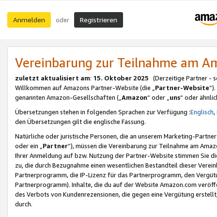
Anmelden
Registrieren
oder
Vereinbarung zur Teilnahme am 
zuletzt aktualisiert am
:
15. Oktober 2025
(Derzeitige Partner - 
Willkommen auf Amazons Partner-Website (die „
Partner-Website
“)
genannten Amazon-Gesellschaften („
Amazon
“ oder „
uns
“ oder ähnli
Übersetzungen stehen in folgenden Sprachen zur Verfügung :
Englisch
,
den Übersetzungen gilt die englische Fassung.
Natürliche oder juristische Personen, die an unserem Marketing-Partn
oder ein „
Partner
“), müssen die Vereinbarung zur Teilnahme am Ama
Ihrer Anmeldung auf bzw. Nutzung der Partner-Website stimmen Sie die
zu, die durch Bezugnahme einen wesentlichen Bestandteil dieser Verei
Partnerprogramm, die IP-Lizenz für das Partnerprogramm, den Vergütu
Partnerprogramm). Inhalte, die du auf der Website Amazon.com veröffe
des Verbots von Kundenrezensionen, die gegen eine Vergütung erstellt, 
durch.