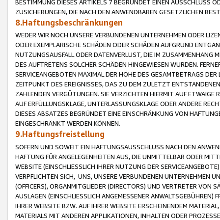
BESTIMMUNG DIESES ARTIKELS 7 BEGRÜNDET EINEN AUSSCHLUSS 
ZUSICHERUNGEN, DIE NACH DEN ANWENDBAREN GESETZLICHEN BE
8.Haftungsbeschränkungen
WEDER WIR NOCH UNSERE VERBUNDENEN UNTERNEHMEN ODER LIZEN
ODER EXEMPLARISCHE SCHÄDEN ODER SCHÄDEN AUFGRUND ENTGANG
NUTZUNGSAUSFALL ODER DATENVERLUST, DIE IM ZUSAMMENHANG MI
DES AUFTRETENS SOLCHER SCHÄDEN HINGEWIESEN WURDEN. FERN
SERVICEANGEBOTEN MAXIMAL DER HÖHE DES GESAMTBETRAGS DER 
ZEITPUNKT DES EREIGNISSES, DAS ZU DEM ZULETZT ENTSTANDENE
ZAHLENDEN VERGÜTUNGEN. SIE VERZICHTEN HIERMIT AUF ETWAIGE 
AUF ERFÜLLUNGSKLAGE, UNTERLASSUNGSKLAGE ODER ANDERE RECHT
DIESES ABSATZES BEGRÜNDET EINE EINSCHRÄNKUNG VON HAFTUNG
EINGESCHRÄNKT WERDEN KÖNNEN.
9.Haftungsfreistellung
SOFERN UND SOWEIT EIN HAFTUNGSAUSSCHLUSS NACH DEN ANWENDB
HAFTUNG FÜR ANGELEGENHEITEN AUS, DIE UNMITTELBAR ODER MITT
WEBSITE (EINSCHLIESSLICH IHRER NUTZUNG DER SERVICEANGEBOTE)
VERPFLICHTEN SICH, UNS, UNSERE VERBUNDENEN UNTERNEHMEN UN
(OFFICERS), ORGANMITGLIEDER (DIRECTORS) UND VERTRETER VON 
AUSLAGEN (EINSCHLIESSLICH ANGEMESSENER ANWALTSGEBÜHREN) FR
IHRER WEBSITE BZW. AUF IHRER WEBSITE ERSCHEINENDEM MATERIAL
MATERIALS MIT ANDEREN APPLIKATIONEN, INHALTEN ODER PROZESSE