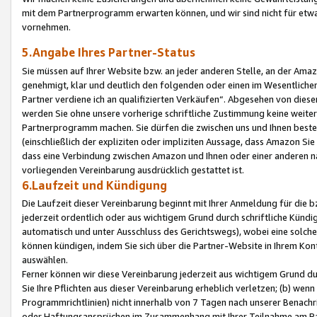
mit dem Partnerprogramm erwarten können, und wir sind nicht für etwa
vornehmen.
5.Angabe Ihres Partner-Status
Sie müssen auf Ihrer Website bzw. an jeder anderen Stelle, an der Am
genehmigt, klar und deutlich den folgenden oder einen im Wesentlichen
Partner verdiene ich an qualifizierten Verkäufen“. Abgesehen von die
werden Sie ohne unsere vorherige schriftliche Zustimmung keine weite
Partnerprogramm machen. Sie dürfen die zwischen uns und Ihnen best
(einschließlich der expliziten oder impliziten Aussage, dass Amazon Si
dass eine Verbindung zwischen Amazon und Ihnen oder einer anderen natü
vorliegenden Vereinbarung ausdrücklich gestattet ist.
6.Laufzeit und Kündigung
Die Laufzeit dieser Vereinbarung beginnt mit Ihrer Anmeldung für die 
jederzeit ordentlich oder aus wichtigem Grund durch schriftliche Kündi
automatisch und unter Ausschluss des Gerichtswegs), wobei eine solch
können kündigen, indem Sie sich über die Partner-Website in Ihrem Ko
auswählen.
Ferner können wir diese Vereinbarung jederzeit aus wichtigem Grund dur
Sie Ihre Pflichten aus dieser Vereinbarung erheblich verletzen; (b) wen
Programmrichtlinien) nicht innerhalb von 7 Tagen nach unserer Benachr
oder Haftungsansprüchen im Zusammenhang mit Ihrer Teilnahme am Pa