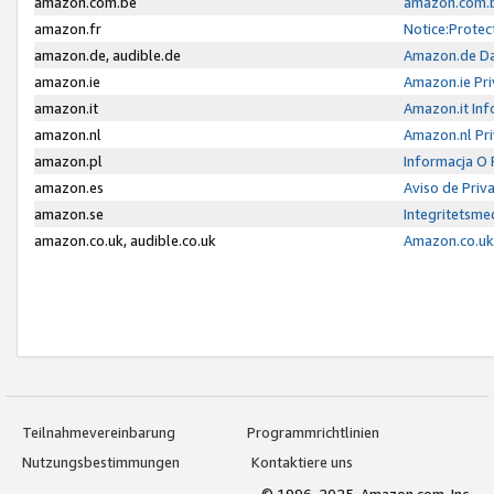
amazon.com.be
amazon.com.b
amazon.fr
Notice:Protec
amazon.de, audible.de
Amazon.de Da
amazon.ie
Amazon.ie Pri
amazon.it
Amazon.it Inf
amazon.nl
Amazon.nl Pri
amazon.pl
Informacja O
amazon.es
Aviso de Priv
amazon.se
Integritetsm
amazon.co.uk, audible.co.uk
Amazon.co.uk 
Teilnahmevereinbarung
Programmrichtlinien
Nutzungsbestimmungen
Kontaktiere uns