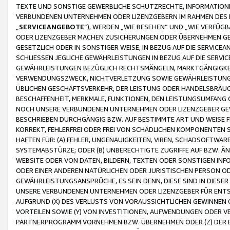
TEXTE UND SONSTIGE GEWERBLICHE SCHUTZRECHTE, INFORMATIONE
VERBUNDENEN UNTERNEHMEN ODER LIZENZGEBERN IM RAHMEN DES
„
SERVICEANGEBOTE
“), WERDEN „WIE BESEHEN“ UND „WIE VERFÜ
ODER LIZENZGEBER MACHEN ZUSICHERUNGEN ODER ÜBERNEHMEN GEW
GESETZLICH ODER IN SONSTIGER WEISE, IN BEZUG AUF DIE SERVI
SCHLIESSEN JEGLICHE GEWÄHRLEISTUNGEN IN BEZUG AUF DIE SERVI
GEWÄHRLEISTUNGEN BEZÜGLICH RECHTSMÄNGELN, MARKTGÄNGIGKEIT
VERWENDUNGSZWECK, NICHTVERLETZUNG SOWIE GEWÄHRLEISTUNGEN 
ÜBLICHEN GESCHÄFTSVERKEHR, DER LEISTUNG ODER HANDELSBRÄUCH
BESCHAFFENHEIT, MERKMALE, FUNKTIONEN, DEN LEISTUNGSUMFANG 
NOCH UNSERE VERBUNDENEN UNTERNEHMEN ODER LIZENZGEBER GEWÄ
BESCHRIEBEN DURCHGÄNGIG BZW. AUF BESTIMMTE ART UND WEISE
KORREKT, FEHLERFREI ODER FREI VON SCHÄDLICHEN KOMPONENTEN
HAFTEN FÜR: (A) FEHLER, UNGENAUIGKEITEN, VIREN, SCHADSOFTW
SYSTEMABSTÜRZE; ODER (B) UNBERECHTIGTE ZUGRIFFE AUF BZW. 
WEBSITE ODER VON DATEN, BILDERN, TEXTEN ODER SONSTIGEN INF
ODER EINER ANDEREN NATÜRLICHEN ODER JURISTISCHEN PERSON OD
GEWÄHRLEISTUNGSANSPRÜCHE, ES SEIN DENN, DIESE SIND IN DIES
UNSERE VERBUNDENEN UNTERNEHMEN ODER LIZENZGEBER FÜR EN
AUFGRUND (X) DES VERLUSTS VON VORAUSSICHTLICHEN GEWINNEN
VORTEILEN SOWIE (Y) VON INVESTITIONEN, AUFWENDUNGEN ODER VE
PARTNERPROGRAMM VORNEHMEN BZW. ÜBERNEHMEN ODER (Z) DER 