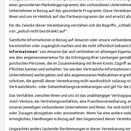
eines gesonderten Marketingprogramms des verbundenen Unternehmens
Unternehmen in Bezug auf das gesonderte Programm. Diese Vereinbarung
Ihnen und uns im Hinblick auf das Partnerprogramm dar und ersetzt al
Für die Zwecke dieser Vereinbarung verstehen sich die Begriffe „schließ
von „jedoch nicht beschränkt auf“.
Sämtliche Informationen in Bezug auf Amazon oder unsere verbunde
bereitstellen oder zugänglich machen und die nicht öffentlich bekannt bz
Informationen
“ von Amazon dar und verbleiben im alleinigen Eigent
wie dies angemessenerweise für die Erbringung Ihrer Leistungen gemäß d
juristischen Personen, die im Zusammenhang mit Ihrem Konto Zugriff au
Pflichten kennen und einhalten. Sie werden Vertrauliche Informationen 
Unternehmen) weitergeben und alle angemessenen Maßnahmen ergreifen
schützen, die gemäß dieser Vereinbarung nicht ausdrücklich zulässig is
Vertraulichkeits- oder Geheimhaltungsvereinbarungen und gilt für die
Das Verhältnis zwischen Ihnen und uns ist das unabhängiger Vertragspa
Joint-Venture, ein Vertretungsverhältnis, eine Franchisevereinbarung, 
unseren jeweiligen verbundenen Unternehmen und Ihnen. Sie sind ni
oder Zusagen abzugeben oder anzunehmen. Wenn Sie eine andere natürli
ermöglichen, Handlungen in Bezug auf den Gegenstand dieser Vereinbar
Ungeachtet anders lautender Bestimmungen in dieser Vereinbarung wird