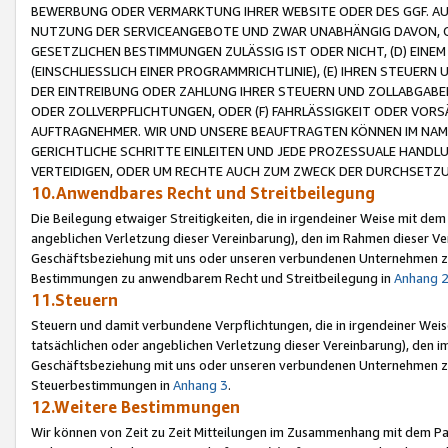
BEWERBUNG ODER VERMARKTUNG IHRER WEBSITE ODER DES GGF. AUF 
NUTZUNG DER SERVICEANGEBOTE UND ZWAR UNABHÄNGIG DAVON, O
GESETZLICHEN BESTIMMUNGEN ZULÄSSIG IST ODER NICHT, (D) EINE
(EINSCHLIESSLICH EINER PROGRAMMRICHTLINIE), (E) IHREN STEUER
DER EINTREIBUNG ODER ZAHLUNG IHRER STEUERN UND ZOLLABGAB
ODER ZOLLVERPFLICHTUNGEN, ODER (F) FAHRLÄSSIGKEIT ODER VORS
AUFTRAGNEHMER. WIR UND UNSERE BEAUFTRAGTEN KÖNNEN IM NAME
GERICHTLICHE SCHRITTE EINLEITEN UND JEDE PROZESSUALE HAND
VERTEIDIGEN, ODER UM RECHTE AUCH ZUM ZWECK DER DURCHSETZU
10.Anwendbares Recht und Streitbeilegung
Die Beilegung etwaiger Streitigkeiten, die in irgendeiner Weise mit de
angeblichen Verletzung dieser Vereinbarung), den im Rahmen dieser Ve
Geschäftsbeziehung mit uns oder unseren verbundenen Unternehmen zu
Bestimmungen zu anwendbarem Recht und Streitbeilegung in
Anhang 
11.Steuern
Steuern und damit verbundene Verpflichtungen, die in irgendeiner Wei
tatsächlichen oder angeblichen Verletzung dieser Vereinbarung), den 
Geschäftsbeziehung mit uns oder unseren verbundenen Unternehmen z
Steuerbestimmungen in
Anhang 3
.
12.Weitere Bestimmungen
Wir können von Zeit zu Zeit Mitteilungen im Zusammenhang mit dem Par