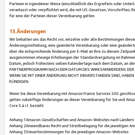
Parteien in irgendeiner Weise (einschließlich des Ergreifens oder Unt
veranlasst oder verpflichtet wird, die mit US-Gesetzen, Vorschriften,
für eine der Parteien dieser Vereinbarung gelten.
13.Änderungen
Wir behalten uns das Recht vor, einzelne oder alle Bestimmungen diese
Änderungsmitteilung, eine geänderte Vereinbarung oder eine geänderte 
über die entsprechende Änderung per E-Mail an Ihre zu diesem Zeitpun
ausgenommen etwaige Erhöhungen der Standardvergütung im Rahmen
Datum, jedoch frühestens sieben Kalendertage nach dem Datum, an de
PARTNERPROGRAMM NACH DEM DATUM DES WIRKSAMWERDENS DER Ä
WENN SIE MIT EINER ÄNDERUNG NICHT EINVERSTANDEN SIND, HABEN S
KÜNDIGEN.
Wenn Sie diese Vereinbarung mit Amazon France Services SAS geschlo
gelten zukünftige Änderungen an dieser Vereinbarung für Sie und Ama
Core S.à r.l. bezieht.
Anhang 1Amazon-Gesellschaften und Amazon-Websites nach Ländern
Anhang 2Anwendbares Recht und Streitbeilegung für die jeweiligen 
Anhang 3Steuerbestimmungen für die jeweiligen Amazon-Websites