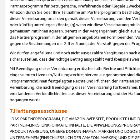
Partnerprogramm für betrügerische, irreführende oder illegale Zwecke
Amazon durch Sie oder Ihre Teilnahme am Partnerprogramm beschädig
dieser Vereinbarung oder den gemäß dieser Vereinbarung von den Vertr
oder künftig unterliegen könnte; (g) wenn wir diese Vereinbarung mit I
gemeinsam mit Ihnen agieren, bereits in der Vergangenheit, gleich aus
das Partnerprogramm in der allgemein angebotenen Form beenden. Vors
gegen die Bestimmungen der Ziffer 5 und jeder Verstoß gegen die Prog
Wir dürfen angefallene und noch nicht ausgezahlte Vergütungen nach 
sicherzustellen, dass der richtige Betrag ausgezahlt wird (beispielsw
Mit Beendigung dieser Vereinbarung erlöschen alle Rechte und Pflichte
eingeräumten Lizenzen/Nutzungsrechte; hiervon ausgenommen sind die in 
Programmrichtlinien festgelegten Rechte und Pflichten der Parteien sow
Vereinbarung, die nach Beendigung dieser Vereinbarung fortbestehen. D
entstandenen Verbindlichkeiten aus dieser Vereinbarung und der Haft
begangen wurde.
7.Haftungsausschlüsse
DAS PARTNERPROGRAMM, DIE AMAZON-WEBSITE, PRODUKTE UND DI
PARTNER-LINKS, LINKFORMATE, INHALTE, DIE ANWENDUNGSPROGR
PRODUKTWERBUNG, UNSERE DOMAIN-NAMEN, MARKEN UND LOGOS S
UNTERNEHMEN (EINSCHLIESSLICH DER AMAZON-MARKEN) UND DIE GE