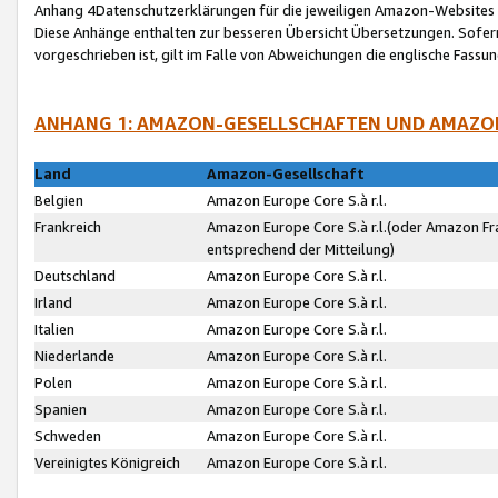
Anhang 4Datenschutzerklärungen für die jeweiligen Amazon-Websites
Diese Anhänge enthalten zur besseren Übersicht Übersetzungen. Sofe
vorgeschrieben ist, gilt im Falle von Abweichungen die englische Fass
ANHANG 1: AMAZON-GESELLSCHAFTEN UND AMAZO
Land
Amazon-Gesellschaft
Belgien
Amazon Europe Core S.à r.l.
Frankreich
Amazon Europe Core S.à r.l.(oder Amazon Fr
entsprechend der Mitteilung)
Deutschland
Amazon Europe Core S.à r.l.
Irland
Amazon Europe Core S.à r.l.
Italien
Amazon Europe Core S.à r.l.
Niederlande
Amazon Europe Core S.à r.l.
Polen
Amazon Europe Core S.à r.l.
Spanien
Amazon Europe Core S.à r.l.
Schweden
Amazon Europe Core S.à r.l.
Vereinigtes Königreich
Amazon Europe Core S.à r.l.