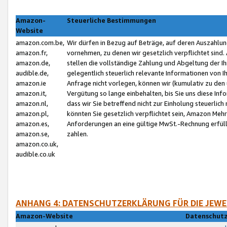
Amazon-
Steuerliche Bestimmungen
Website
amazon.com.be,
Wir dürfen in Bezug auf Beträge, auf deren Auszahlun
amazon.fr,
vornehmen, zu denen wir gesetzlich verpflichtet sind
amazon.de,
stellen die vollständige Zahlung und Abgeltung der 
audible.de,
gelegentlich steuerlich relevante Informationen von I
amazon.ie
Anfrage nicht vorlegen, können wir (kumulativ zu de
amazon.it,
Vergütung so lange einbehalten, bis Sie uns diese Inf
amazon.nl,
dass wir Sie betreffend nicht zur Einholung steuerlich 
amazon.pl,
könnten Sie gesetzlich verpflichtet sein, Amazon Meh
amazon.es,
Anforderungen an eine gültige MwSt.-Rechnung erfüllt
amazon.se,
zahlen.
amazon.co.uk,
audible.co.uk
ANHANG 4: DATENSCHUTZERKLÄRUNG FÜR DIE JEWE
Amazon-Website
Datenschutz