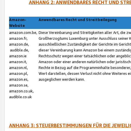
ANHANG 2: ANWENDBARES RECHT UND STRE
Amazon-
Anwendbares Recht und Streitbeilegung
Website
amazon.com.be,
Diese Vereinbarung und Streitigkeiten aller Art, die 
amazon.fr,
Großherzogtums Luxemburg unter Ausschluss seiner Kol
amazon.de,
ausschließlichen Zuständigkeit der Gerichte im Geri
audible.de,
dieser Vereinbarung kann Amazon bei einem zuständig
amazon.ie
Rechtsschutz wegen einer tatsächlichen oder angebli
amazon.it,
Amazon oder einer anderen natürlichen oder juristisc
amazon.nl,
Rechte in Bezug auf die Programminhalte besonderer,
amazon.pl,
Wert darstellen, dessen Verlust nicht ohne Weiteres e
amazon.es,
ausgeglichen werden kann.
amazon.se,
amazon.co.uk,
audible.co.uk
ANHANG 3: STEUERBESTIMMUNGEN FÜR DIE JEWEIL