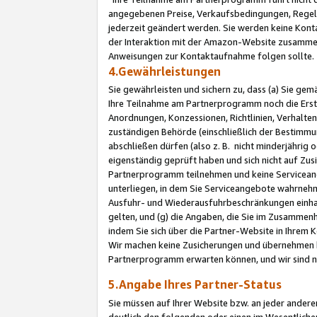
angegebenen Preise, Verkaufsbedingungen, Regeln
jederzeit geändert werden. Sie werden keine Konta
der Interaktion mit der Amazon-Website zusamme
Anweisungen zur Kontaktaufnahme folgen sollte.
4.Gewährleistungen
Sie gewährleisten und sichern zu, dass (a) Sie g
Ihre Teilnahme am Partnerprogramm noch die Erst
Anordnungen, Konzessionen, Richtlinien, Verhalten
zuständigen Behörde (einschließlich der Bestimmu
abschließen dürfen (also z. B. nicht minderjährig
eigenständig geprüft haben und sich nicht auf Zusi
Partnerprogramm teilnehmen und keine Servicean
unterliegen, in dem Sie Serviceangebote wahrneh
Ausfuhr- und Wiederausfuhrbeschränkungen einhal
gelten, und (g) die Angaben, die Sie im Zusammen
indem Sie sich über die Partner-Website in Ihrem
Wir machen keine Zusicherungen und übernehmen 
Partnerprogramm erwarten können, und wir sind n
5.Angabe Ihres Partner-Status
Sie müssen auf Ihrer Website bzw. an jeder ander
deutlich den folgenden oder einen im Wesentlichen