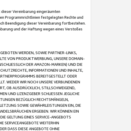
it dieser Vereinbarung eingeräumten
 den Programmrichtlinien festgelegten Rechte und
 nach Beendigung dieser Vereinbarung fortbestehen.
einbarung und der Haftung wegen eines Verstoßes
GEBOTEN WERDEN, SOWIE PARTNER-LINKS,
ALTE VON PRODUKTWERBUNG, UNSERE DOMAIN-
SCHLIESSLICH DER AMAZON-MARKEN) UND DIE
SCHUTZRECHTE, INFORMATIONEN UND INHALTE,
PARTNERPROGRAMMS BEREITGESTELLT ODER
ELLT. WEDER WIR NOCH UNSERE VERBUNDENEN
T, OB AUSDRÜCKLICH, STILLSCHWEIGEND,
MEN UND LIZENZGEBER SCHLIESSEN JEGLICHE
ISTUNGEN BEZÜGLICH RECHTSMÄNGELN,
LETZUNG SOWIE GEWÄHRLEISTUNGEN EIN, DIE
ANDELSBRÄUCHEN ERGEBEN. WIR KÖNNEN EIN
 DIE GELTUNG EINES SERVICE-ANGEBOTS
IE SERVICEANGEBOTE WEITERHIN
ODER DASS DIESE ANGEBOTE OHNE