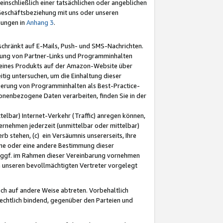
nschließlich einer tatsächlichen oder angeblichen
Geschäftsbeziehung mit uns oder unseren
mungen in
Anhang 3
.
schränkt auf E-Mails, Push- und SMS-Nachrichten.
ellung von Partner-Links und Programminhalten
 eines Produkts auf der Amazon-Website über
tig untersuchen, um die Einhaltung dieser
ntierung von Programminhalten als Best-Practice-
sonenbezogene Daten verarbeiten, finden Sie in der
telbar) Internet-Verkehr (Traffic) anregen können,
rnehmen jederzeit (unmittelbar oder mittelbar)
b stehen, (c) ein Versäumnis unsererseits, Ihre
fene oder eine andere Bestimmung dieser
r ggf. im Rahmen dieser Vereinbarung vornehmen
ch unseren bevollmächtigten Vertreter vorgelegt
ch auf andere Weise abtreten. Vorbehaltlich
rechtlich bindend, gegenüber den Parteien und