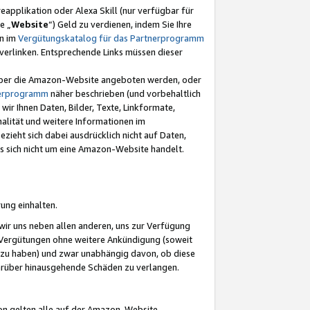
eapplikation oder Alexa Skill (nur verfügbar für
e „
Website
“) Geld zu verdienen, indem Sie Ihre
en im
Vergütungskatalog für das Partnerprogramm
t) verlinken. Entsprechende Links müssen dieser
e über die Amazon-Website angeboten werden, oder
nerprogramm
näher beschrieben (und vorbehaltlich
ir Ihnen Daten, Bilder, Texte, Linkformate,
alität und weitere Informationen im
zieht sich dabei ausdrücklich nicht auf Daten,
es sich nicht um eine Amazon-Website handelt.
rung einhalten.
ir uns neben allen anderen, uns zur Verfügung
n Vergütungen ohne weitere Ankündigung (soweit
 zu haben) und zwar unabhängig davon, ob diese
darüber hinausgehende Schäden zu verlangen.
on gelten alle auf der Amazon-Website