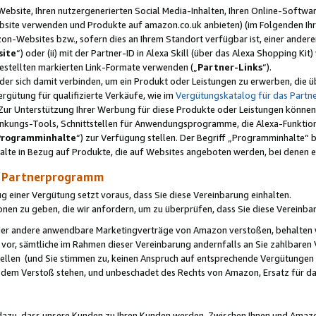
ebsite, Ihren nutzergenerierten Social Media-Inhalten, Ihren Online-Softwar
ebsite verwenden und Produkte auf amazon.co.uk anbieten) (im Folgenden Ihr
-Websites bzw., sofern dies an Ihrem Standort verfügbar ist, einer ander
ite
“) oder (ii) mit der Partner-ID in Alexa Skill (über das Alexa Shopping Ki
estellten markierten Link-Formate verwenden („
Partner-Links
“).
oder sich damit verbinden, um ein Produkt oder Leistungen zu erwerben, di
gütung für qualifizierte Verkäufe, wie im
Vergütungskatalog für das Part
Zur Unterstützung Ihrer Werbung für diese Produkte oder Leistungen können w
linkungs-Tools, Schnittstellen für Anwendungsprogramme, die Alexa-Funktion
Programminhalte
“) zur Verfügung stellen. Der Begriff „Programminhalte“ be
halte in Bezug auf Produkte, die auf Websites angeboten werden, bei denen 
as Partnerprogramm
einer Vergütung setzt voraus, dass Sie diese Vereinbarung einhalten.
ionen zu geben, die wir anfordern, um zu überprüfen, dass Sie diese Vereinba
oder andere anwendbare Marketingverträge von Amazon verstoßen, behalten w
 vor, sämtliche im Rahmen dieser Vereinbarung andernfalls an Sie zahlbare
tellen (und Sie stimmen zu, keinen Anspruch auf entsprechende Vergütungen
 dem Verstoß stehen, und unbeschadet des Rechts von Amazon, Ersatz für 
azu, dass unsere Kunden zu Ihren Kunden werden. Zwischen Ihnen und Amaz