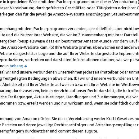
e in irgendeiner Weise mit dem Partnerprogramm oder dieser Vereinbarung (ei
ieser Vereinbarung durchgeführten Geschäften oder Tätigkeiten oder Ihrer 
liegen den für die jeweilige Amazon-Website einschlägigen Steuerbestim
mmenhang mit dem Partnerprogramm versenden, einschließlich, aber nicht be
site und die Nutzer Ihrer Website, die wir im Zusammenhang mit Ihrer Darst
itergeben (beispielsweise dass ein bestimmter Amazon-Kunde vor dem Kauf
uf die Amazon-Website kam, (b) Ihre Website prüfen, überwachen und anderwei
r Website dargestelltes Logo und die auf Ihrer Website dargestellte Impleme
reproduzieren, verbreiten und darstellen. Informationen darüber, wie wir per
ng in
Anhang 4
.
 (a) wir und unsere verbundenen Unternehmen jederzeit (mittelbar oder unmit
ng festgelegten Bedingungen abweichen, (b) wir und unsere verbundenen Unte
 Ähnlichkeit mit Ihrer Website aufweisen bzw. mit Ihrer Website im Wettbewer
barung durchzusetzen, keinen Verzicht auf unser Recht darstellt, die betrof
liche Festlegungen, Aktualisierungen, Handlungen und Zustimmungen, die wi
enommen bzw. erteilt werden und nur wirksam sind, wenn sie schriftlich dur
stimmung von Amazon dürfen Sie diese Vereinbarung weder Kraft Gesetzes no
die Parteien und deren jeweilige Rechtsnachfolger und Abtretungsempfänger 
ngsempfängern durchsetzbar und kommt diesen zugute.