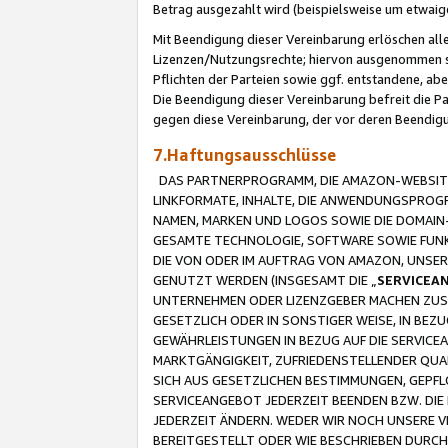
Betrag ausgezahlt wird (beispielsweise um etwai
Mit Beendigung dieser Vereinbarung erlöschen alle
Lizenzen/Nutzungsrechte; hiervon ausgenommen sind
Pflichten der Parteien sowie ggf. entstandene, ab
Die Beendigung dieser Vereinbarung befreit die P
gegen diese Vereinbarung, der vor deren Beendi
7.Haftungsausschlüsse
DAS PARTNERPROGRAMM, DIE AMAZON-WEBSITE,
LINKFORMATE, INHALTE, DIE ANWENDUNGSPRO
NAMEN, MARKEN UND LOGOS SOWIE DIE DOMAIN
GESAMTE TECHNOLOGIE, SOFTWARE SOWIE FUNKT
DIE VON ODER IM AUFTRAG VON AMAZON, UNS
GENUTZT WERDEN (INSGESAMT DIE „
SERVICEA
UNTERNEHMEN ODER LIZENZGEBER MACHEN ZUSI
GESETZLICH ODER IN SONSTIGER WEISE, IN BE
GEWÄHRLEISTUNGEN IN BEZUG AUF DIE SERVICE
MARKTGÄNGIGKEIT, ZUFRIEDENSTELLENDER QUA
SICH AUS GESETZLICHEN BESTIMMUNGEN, GEPFL
SERVICEANGEBOT JEDERZEIT BEENDEN BZW. DIE
JEDERZEIT ÄNDERN. WEDER WIR NOCH UNSERE 
BEREITGESTELLT ODER WIE BESCHRIEBEN DURC