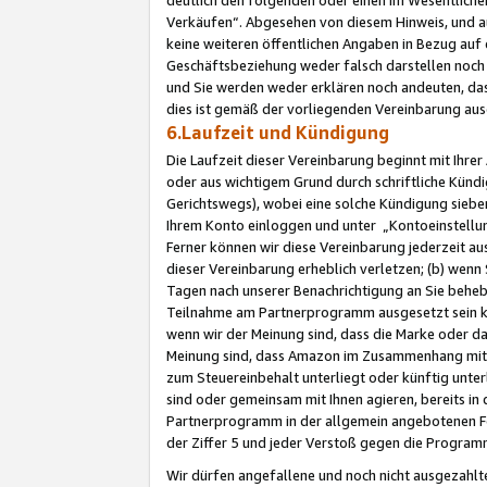
Verkäufen“. Abgesehen von diesem Hinweis, und a
keine weiteren öffentlichen Angaben in Bezug au
Geschäftsbeziehung weder falsch darstellen noch a
und Sie werden weder erklären noch andeuten, dass
dies ist gemäß der vorliegenden Vereinbarung ausd
6.Laufzeit und Kündigung
Die Laufzeit dieser Vereinbarung beginnt mit Ihre
oder aus wichtigem Grund durch schriftliche Kündi
Gerichtswegs), wobei eine solche Kündigung siebe
Ihrem Konto einloggen und unter „Kontoeinstellu
Ferner können wir diese Vereinbarung jederzeit aus
dieser Vereinbarung erheblich verletzen; (b) wenn
Tagen nach unserer Benachrichtigung an Sie behe
Teilnahme am Partnerprogramm ausgesetzt sein kö
wenn wir der Meinung sind, dass die Marke oder 
Meinung sind, dass Amazon im Zusammenhang mit d
zum Steuereinbehalt unterliegt oder künftig unter
sind oder gemeinsam mit Ihnen agieren, bereits in
Partnerprogramm in der allgemein angebotenen Fo
der Ziffer 5 und jeder Verstoß gegen die Programm
Wir dürfen angefallene und noch nicht ausgezahlt