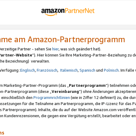
nahme am Amazon-Partnerprogramm
rzeitige Partner - sehen Sie
hier
, was sich geändert hat).
Partner-Website
“). Hier können Sie Ihre Marketing-Partner-Beziehung zu d
iche Bezeichnung) verwalten.
Verfügung :
Englisch
,
Französisch
,
Italienisch
,
Spanisch
und
Polnisch
. Im Fall
erem Marketing-Partner-Programm (das „
Partnerprogramm
“) teilnehmen od
on-Partnerprogramm (diese „
Vereinbarung
“) ohne Änderungen akzeptieren
 einschließlich den
Programmrichtlinien
(wie in Ziffer 12 definiert) zu, die 
raussetzungen für die Teilnahme am Partnerprogramm, die IP-Lizenz für das
s Partnerprogramm). Inhalte, die du auf der Website Amazon.com veröffentl
n Kundenrezensionen, die gegen eine Vergütung erstellt, bearbeitet oder ent
mms