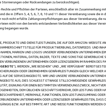
ge Stornierungen oder Rücksendungen zu berücksichtigen).
 Rechte und Pflichten der Parteien, einschließlich aller im Zusammenhang m
 die in Ziffern 3, 4, 5, 6, 7, 8, 10 und 11 dieser Vereinbarung sowie die in
er noch nicht erfüllte Zahlungsverpflichtungen aus dieser Vereinbarung, die
arteien nicht von den bereits entstandenen Verbindlichkeiten aus dieser Ver
gung begangen wurde.
 PRODUKTE UND DIENSTLEISTUNGEN, DIE AUF DER AMAZON-WEBSITE AN
GRAMMIERSCHNITTSTELLE FÜR PRODUKTWERBUNG, DATENFEEDS UND INH
-NAMEN, MARKEN UND LOGOS UNSERER VERBUNDENEN UNTERNEHMEN (EIN
IONEN, MATERIAL, DATEN, BILDER, TEXTE UND SONSTIGE GEWERBLICHE 
EREN VERBUNDENEN UNTERNEHMEN ODER LIZENZGEBERN IM RAHMEN DES 
NGEBOTE
“), WERDEN „WIE BESEHEN“ UND „WIE VERFÜGBAR“ BEREITGEST
CHERUNGEN ODER ÜBERNEHMEN GEWÄHRLEISTUNGEN GLEICH WELCHER AR
ZUG AUF DIE SERVICEANGEBOTE. WIR UND UNSERE VERBUNDENEN UNTERNEH
ANGEBOTE AUS; DIES SCHLIESST ETWAIGE STILLSCHWEIGENDE GEWÄHRLE
LITÄT, EIGNUNG FÜR EINEN BESTIMMTEN VERWENDUNGSZWECK, NICHTVER
OGENHEITEN, DEM ÜBLICHEN GESCHÄFTSVERKEHR, DER LEISTUNG ODER H
 BESCHAFFENHEIT, MERKMALE, FUNKTIONEN, DEN LEISTUNGSUMFANG ODER
VERBUNDENEN UNTERNEHMEN ODER LIZENZGEBER GEWÄHRLEISTEN, DASS D
HGÄNGIG BZW. AUF BESTIMMTE ART UND WEISE FUNKTIONIEREN WERDEN 