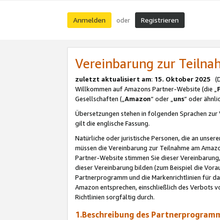
Anmelden
Registrieren
oder
Vereinbarung zur Teil
zuletzt aktualisiert am
:
15. Oktober 2025
(De
Willkommen auf Amazons Partner-Website (die „
Gesellschaften („
Amazon
“ oder „
uns
“ oder ähnl
Übersetzungen stehen in folgenden Sprachen zur 
gilt die englische Fassung.
Natürliche oder juristische Personen, die an uns
müssen die Vereinbarung zur Teilnahme am Amaz
Partner-Website stimmen Sie dieser Vereinbarung,
dieser Vereinbarung bilden (zum Beispiel die Vo
Partnerprogramm und die Markenrichtlinien für da
Amazon entsprechen, einschließlich des Verbots vo
Richtlinien sorgfältig durch.
1.Beschreibung des Partnerprogra