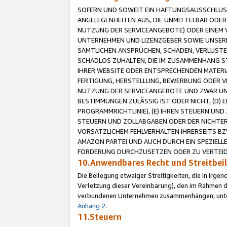
SOFERN UND SOWEIT EIN HAFTUNGSAUSSCHLUSS
ANGELEGENHEITEN AUS, DIE UNMITTELBAR ODER 
NUTZUNG DER SERVICEANGEBOTE) ODER EINEM V
UNTERNEHMEN UND LIZENZGEBER SOWIE UNSERE 
SÄMTLICHEN ANSPRÜCHEN, SCHÄDEN, VERLUSTE
SCHADLOS ZUHALTEN, DIE IM ZUSAMMENHANG STE
IHRER WEBSITE ODER ENTSPRECHENDEN MATERIA
FERTIGUNG, HERSTELLUNG, BEWERBUNG ODER VE
NUTZUNG DER SERVICEANGEBOTE UND ZWAR UN
BESTIMMUNGEN ZULÄSSIG IST ODER NICHT, (D) 
PROGRAMMRICHTLINIE), (E) IHREN STEUERN UN
STEUERN UND ZOLLABGABEN ODER DER NICHTER
VORSÄTZLICHEM FEHLVERHALTEN IHRERSEITS BZ
AMAZON PARTEI UND AUCH DURCH EIN SPEZIELL
FORDERUNG DURCHZUSETZEN ODER ZU VERTEIDI
10.Anwendbares Recht und Streitbe
Die Beilegung etwaiger Streitigkeiten, die in irg
Verletzung dieser Vereinbarung), den im Rahmen d
verbundenen Unternehmen zusammenhängen, unterl
Anhang 2
.
11.Steuern