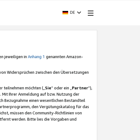
DE
en jeweiligen in
Anhang 1
genannten Amazon-
e von Widersprüchen zwischen den Übersetzungen
er teilnehmen möchten („
Sie
“ oder ein „
Partner
“),
. Mit Ihrer Anmeldung auf bzw. Nutzung der
durch Bezugnahme einen wesentlichen Bestandteil
 Partnerprogramm, den Vergütungskatalog für das
ichst, müssen den Community-Richtlinien von
fernt werden. Bitte lies die Vorgaben und