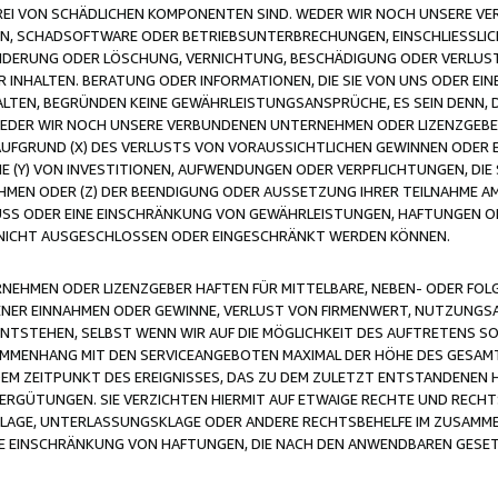
FREI VON SCHÄDLICHEN KOMPONENTEN SIND. WEDER WIR NOCH UNSERE 
VIREN, SCHADSOFTWARE ODER BETRIEBSUNTERBRECHUNGEN, EINSCHLIESSL
ÄNDERUNG ODER LÖSCHUNG, VERNICHTUNG, BESCHÄDIGUNG ODER VERLUST 
INHALTEN. BERATUNG ODER INFORMATIONEN, DIE SIE VON UNS ODER EIN
LTEN, BEGRÜNDEN KEINE GEWÄHRLEISTUNGSANSPRÜCHE, ES SEIN DENN, DI
WEDER WIR NOCH UNSERE VERBUNDENEN UNTERNEHMEN ODER LIZENZGEBE
FGRUND (X) DES VERLUSTS VON VORAUSSICHTLICHEN GEWINNEN ODER 
 (Y) VON INVESTITIONEN, AUFWENDUNGEN ODER VERPFLICHTUNGEN, DIE 
EN ODER (Z) DER BEENDIGUNG ODER AUSSETZUNG IHRER TEILNAHME A
LUSS ODER EINE EINSCHRÄNKUNG VON GEWÄHRLEISTUNGEN, HAFTUNGEN O
NICHT AUSGESCHLOSSEN ODER EINGESCHRÄNKT WERDEN KÖNNEN.
EHMEN ODER LIZENZGEBER HAFTEN FÜR MITTELBARE, NEBEN- ODER FOL
R EINNAHMEN ODER GEWINNE, VERLUST VON FIRMENWERT, NUTZUNGSAU
TSTEHEN, SELBST WENN WIR AUF DIE MÖGLICHKEIT DES AUFTRETENS S
MENHANG MIT DEN SERVICEANGEBOTEN MAXIMAL DER HÖHE DES GESAMT
M ZEITPUNKT DES EREIGNISSES, DAS ZU DEM ZULETZT ENTSTANDENEN 
ERGÜTUNGEN. SIE VERZICHTEN HIERMIT AUF ETWAIGE RECHTE UND RECHT
KLAGE, UNTERLASSUNGSKLAGE ODER ANDERE RECHTSBEHELFE IM ZUSAMME
NE EINSCHRÄNKUNG VON HAFTUNGEN, DIE NACH DEN ANWENDBAREN GESE