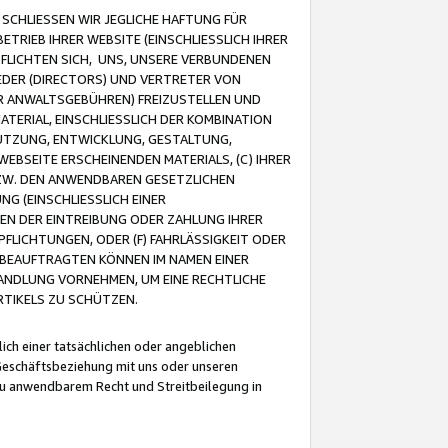
CHLIESSEN WIR JEGLICHE HAFTUNG FÜR
TRIEB IHRER WEBSITE (EINSCHLIESSLICH IHRER
FLICHTEN SICH, UNS, UNSERE VERBUNDENEN
EDER (DIRECTORS) UND VERTRETER VON
R ANWALTSGEBÜHREN) FREIZUSTELLEN UND
ATERIAL, EINSCHLIESSLICH DER KOMBINATION
NUTZUNG, ENTWICKLUNG, GESTALTUNG,
EBSEITE ERSCHEINENDEN MATERIALS, (C) IHRER
ZW. DEN ANWENDBAREN GESETZLICHEN
NG (EINSCHLIESSLICH EINER
BEN DER EINTREIBUNG ODER ZAHLUNG IHRER
LICHTUNGEN, ODER (F) FAHRLÄSSIGKEIT ODER
 BEAUFTRAGTEN KÖNNEN IM NAMEN EINER
HANDLUNG VORNEHMEN, UM EINE RECHTLICHE
TIKELS ZU SCHÜTZEN.
ich einer tatsächlichen oder angeblichen
Geschäftsbeziehung mit uns oder unseren
u anwendbarem Recht und Streitbeilegung in