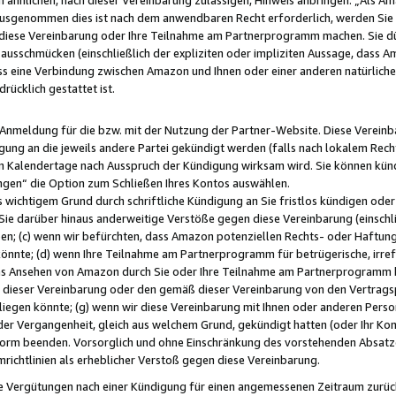
usgenommen dies ist nach dem anwendbaren Recht erforderlich, werden Sie 
f diese Vereinbarung oder Ihre Teilnahme am Partnerprogramm machen. Sie d
usschmücken (einschließlich der expliziten oder impliziten Aussage, dass A
 eine Verbindung zwischen Amazon und Ihnen oder einer anderen natürlichen 
rücklich gestattet ist.
r Anmeldung für die bzw. mit der Nutzung der Partner-Website. Diese Vereinb
gung an die jeweils andere Partei gekündigt werden (falls nach lokalem Rech
n Kalendertage nach Ausspruch der Kündigung wirksam wird. Sie können kündi
ngen“ die Option zum Schließen Ihres Kontos auswählen.
 wichtigem Grund durch schriftliche Kündigung an Sie fristlos kündigen oder I
 Sie darüber hinaus anderweitige Verstöße gegen diese Vereinbarung (einschli
ben; (c) wenn wir befürchten, dass Amazon potenziellen Rechts- oder Haftu
nnte; (d) wenn Ihre Teilnahme am Partnerprogramm für betrügerische, irref
das Ansehen von Amazon durch Sie oder Ihre Teilnahme am Partnerprogramm b
ieser Vereinbarung oder den gemäß dieser Vereinbarung von den Vertragspa
liegen könnte; (g) wenn wir diese Vereinbarung mit Ihnen oder anderen Perso
 der Vergangenheit, gleich aus welchem Grund, gekündigt hatten (oder Ihr Ko
rm beenden. Vorsorglich und ohne Einschränkung des vorstehenden Absatzes
richtlinien als erheblicher Verstoß gegen diese Vereinbarung.
e Vergütungen nach einer Kündigung für einen angemessenen Zeitraum zurückb