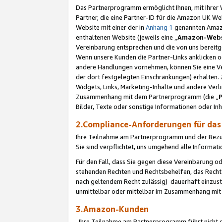
Das Partnerprogramm ermöglicht Ihnen, mit Ihrer W
Partner, die eine Partner-ID für die Amazon UK W
Website mit einer der in
Anhang 1
genannten Amazon
enthaltenen Website (jeweils eine „
Amazon-Webs
Vereinbarung entsprechen und die von uns bereitg
Wenn unsere Kunden die Partner-Links anklicken 
andere Handlungen vornehmen, können Sie eine Ver
der dort festgelegten Einschränkungen) erhalten. 
Widgets, Links, Marketing-Inhalte und andere Ver
Zusammenhang mit dem Partnerprogramm (die „
Bilder, Texte oder sonstige Informationen oder In
2.Compliance-Anforderungen für d
Ihre Teilnahme am Partnerprogramm und der Bezug 
Sie sind verpflichtet, uns umgehend alle Informat
Für den Fall, dass Sie gegen diese Vereinbarung 
stehenden Rechten und Rechtsbehelfen, das Recht
nach geltendem Recht zulässig) dauerhaft einzus
unmittelbar oder mittelbar im Zusammenhang mit
3.Amazon-Kunden
Ihre Teilnahme am Partnerprogramm führt nicht d