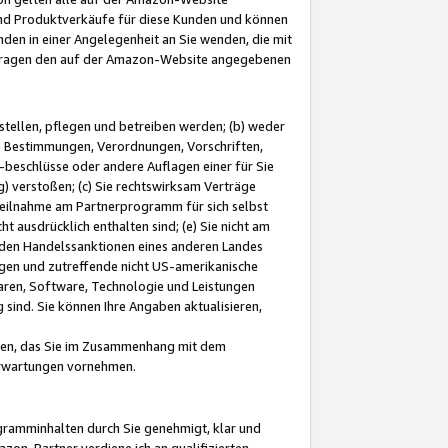
und Produktverkäufe für diese Kunden und können
nden in einer Angelegenheit an Sie wenden, die mit
e-Fragen den auf der Amazon-Website angegebenen
stellen, pflegen und betreiben werden; (b) weder
e Bestimmungen, Verordnungen, Vorschriften,
-beschlüsse oder andere Auflagen einer für Sie
 verstoßen; (c) Sie rechtswirksam Verträge
r Teilnahme am Partnerprogramm für sich selbst
t ausdrücklich enthalten sind; (e) Sie nicht am
den Handelssanktionen eines anderen Landes
gen und zutreffende nicht US-amerikanische
ren, Software, Technologie und Leistungen
sind. Sie können Ihre Angaben aktualisieren,
men, das Sie im Zusammenhang mit dem
 Erwartungen vornehmen.
ogramminhalten durch Sie genehmigt, klar und
zon-Partner verdiene ich an qualifizierten