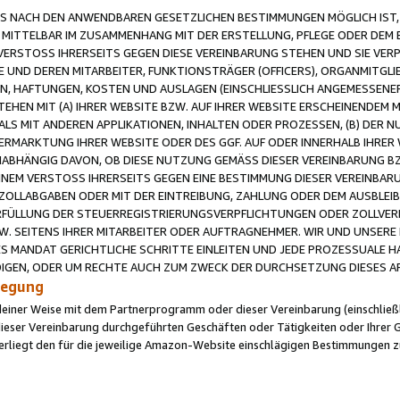
 NACH DEN ANWENDBAREN GESETZLICHEN BESTIMMUNGEN MÖGLICH IST, S
MITTELBAR IM ZUSAMMENHANG MIT DER ERSTELLUNG, PFLEGE ODER DEM BE
ERSTOSS IHRERSEITS GEGEN DIESE VEREINBARUNG STEHEN UND SIE VERP
UND DEREN MITARBEITER, FUNKTIONSTRÄGER (OFFICERS), ORGANMITGLI
N, HAFTUNGEN, KOSTEN UND AUSLAGEN (EINSCHLIESSLICH ANGEMESSENE
HEN MIT (A) IHRER WEBSITE BZW. AUF IHRER WEBSITE ERSCHEINENDEM M
LS MIT ANDEREN APPLIKATIONEN, INHALTEN ODER PROZESSEN, (B) DER 
RMARKTUNG IHRER WEBSITE ODER DES GGF. AUF ODER INNERHALB IHRER W
ABHÄNGIG DAVON, OB DIESE NUTZUNG GEMÄSS DIESER VEREINBARUNG B
EINEM VERSTOSS IHRERSEITS GEGEN EINE BESTIMMUNG DIESER VEREINBARU
D ZOLLABGABEN ODER MIT DER EINTREIBUNG, ZAHLUNG ODER DEM AUSBLEI
FÜLLUNG DER STEUERREGISTRIERUNGSVERPFLICHTUNGEN ODER ZOLLVERPF
W. SEITENS IHRER MITARBEITER ODER AUFTRAGNEHMER. WIR UND UNSERE
ES MANDAT GERICHTLICHE SCHRITTE EINLEITEN UND JEDE PROZESSUALE 
GEN, ODER UM RECHTE AUCH ZUM ZWECK DER DURCHSETZUNG DIESES AR
ilegung
endeiner Weise mit dem Partnerprogramm oder dieser Vereinbarung (einschließl
ieser Vereinbarung durchgeführten Geschäften oder Tätigkeiten oder Ihrer 
iegt den für die jeweilige Amazon-Website einschlägigen Bestimmungen z