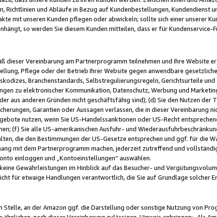
, Richtlinien und Abläufe in Bezug auf Kundenbestellungen, Kundendienst 
kte mit unseren Kunden pflegen oder abwickeln; sollte sich einer unserer Ku
nhängt, so werden Sie diesem Kunden mitteilen, dass er für Kundenservic
emäß dieser Vereinbarung am Partnerprogramm teilnehmen und Ihre Website er
ellung, Pflege oder der Betrieb Ihrer Website gegen anwendbare gesetzlich
skodizes, Branchenstandards, Selbstregulierungsregeln, Gerichtsurteile und 
ngen zu elektronischer Kommunikation, Datenschutz, Werbung und Marketing)
 oder aus anderen Gründen nicht geschäftsfähig sind); (d) Sie den Nutzen de
cherungen, Garantien oder Aussagen verlassen, die in dieser Vereinbarung nich
gebote nutzen, wenn Sie US-Handelssanktionen oder US-Recht entsprechen
men; (f) Sie alle US-amerikanischen Ausfuhr- und Wiederausfuhrbeschränkun
ten, die den Bestimmungen der US-Gesetze entsprechen und ggf. für die Wa
hang mit dem Partnerprogramm machen, jederzeit zutreffend und vollständig 
 Konto einloggen und „Kontoeinstellungen“ auswählen.
keine Gewährleistungen im Hinblick auf das Besucher- und Vergütungsvolu
icht für etwaige Handlungen verantwortlich, die Sie auf Grundlage solcher
en Stelle, an der Amazon ggf. die Darstellung oder sonstige Nutzung von Pr
 ähnlichen, nach dieser Vereinbarung zulässigen, Hinweis anbringen: „Als Ama