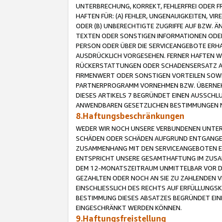
UNTERBRECHUNG, KORREKT, FEHLERFREI ODER 
HAFTEN FÜR: (A) FEHLER, UNGENAUIGKEITEN, 
ODER (B) UNBERECHTIGTE ZUGRIFFE AUF BZW. 
TEXTEN ODER SONSTIGEN INFORMATIONEN ODER 
PERSON ODER ÜBER DIE SERVICEANGEBOTE ERHA
AUSDRÜCKLICH VORGESEHEN. FERNER HAFTEN 
RÜCKERSTATTUNGEN ODER SCHADENSERSATZ AU
FIRMENWERT ODER SONSTIGEN VORTEILEN SOWIE
PARTNERPROGRAMM VORNEHMEN BZW. ÜBERNEHM
DIESES ARTIKELS 7 BEGRÜNDET EINEN AUSSCH
ANWENDBAREN GESETZLICHEN BESTIMMUNGEN 
8.Haftungsbeschränkungen
WEDER WIR NOCH UNSERE VERBUNDENEN UNTERN
SCHÄDEN ODER SCHÄDEN AUFGRUND ENTGANGENE
ZUSAMMENHANG MIT DEN SERVICEANGEBOTEN EN
ENTSPRICHT UNSERE GESAMTHAFTUNG IM ZUSAM
DEM 12-MONATSZEITRAUM UNMITTELBAR VOR DE
GEZAHLTEN ODER NOCH AN SIE ZU ZAHLENDEN V
EINSCHLIESSLICH DES RECHTS AUF ERFÜLLUNGS
BESTIMMUNG DIESES ABSATZES BEGRÜNDET EI
EINGESCHRÄNKT WERDEN KÖNNEN.
9.Haftungsfreistellung