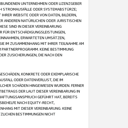
VERBUNDENEN UNTERNEHMEN ODER LIZENZGEBER
ICH STROMAUSFÄLLE ODER SYSTEMABSTÜRZE;
IHRER WEBSITE ODER VON DATEN, BILDERN,
ER ANDEREN NATÜRLICHEN ODER JURISTISCHEN
ESE SIND IN DIESER VEREINBARUNG
R FÜR ENTSCHÄDIGUNGSLEISTUNGEN,
EINNAHMEN, ERWARTETEN UMSÄTZEN,
SIE IM ZUSAMMENHANG MIT IHRER TEILNAHME AM
M PARTNERPROGRAMM. KEINE BESTIMMUNG
DER ZUSICHERUNGEN, DIE NACH DEN
GESCHÄDEN, KONKRETE ODER EXEMPLARISCHE
SFALL ODER DATENVERLUST, DIE IM
OLCHER SCHÄDEN HINGEWIESEN WURDEN. FERNER
BETRAGS DER LAUT DIESER VEREINBARUNG IN
HAFTUNGSANSPRUCH GEFÜHRT HAT, BEREITS
SBEHELFE NACH EQUITY-RECHT,
NHANG MIT DIESER VEREINBARUNG. KEINE
TZLICHEN BESTIMMUNGEN NICHT