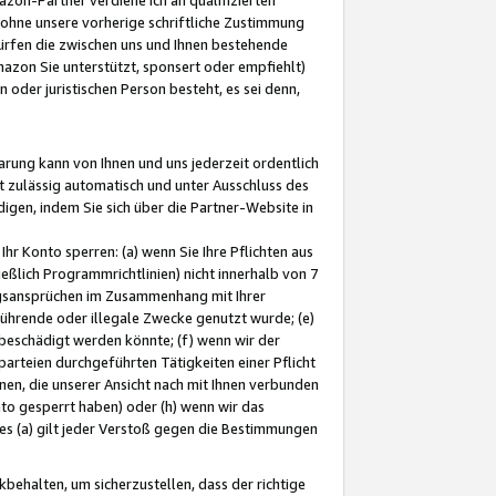
ohne unsere vorherige schriftliche Zustimmung
ürfen die zwischen uns und Ihnen bestehende
mazon Sie unterstützt, sponsert oder empfiehlt)
oder juristischen Person besteht, es sei denn,
arung kann von Ihnen und uns jederzeit ordentlich
t zulässig automatisch und unter Ausschluss des
gen, indem Sie sich über die Partner-Website in
hr Konto sperren: (a) wenn Sie Ihre Pflichten aus
eßlich Programmrichtlinien) nicht innerhalb von 7
ngsansprüchen im Zusammenhang mit Ihrer
ührende oder illegale Zwecke genutzt wurde; (e)
eschädigt werden könnte; (f) wenn wir der
rteien durchgeführten Tätigkeiten einer Pflicht
nen, die unserer Ansicht nach mit Ihnen verbunden
nto gesperrt haben) oder (h) wenn wir das
 (a) gilt jeder Verstoß gegen die Bestimmungen
ehalten, um sicherzustellen, dass der richtige