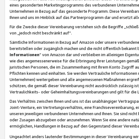
eines gesonderten Marketingprogramms des verbundenen Unternehmens
Unternehmen in Bezug auf das gesonderte Programm. Diese Vereinbarung
Ihnen und uns im Hinblick auf das Partnerprogramm dar und ersetzt al
Für die Zwecke dieser Vereinbarung verstehen sich die Begriffe „schließ
von „jedoch nicht beschränkt auf“.
Sämtliche Informationen in Bezug auf Amazon oder unsere verbunde
bereitstellen oder zugänglich machen und die nicht öffentlich bekannt bz
Informationen
“ von Amazon dar und verbleiben im alleinigen Eigent
wie dies angemessenerweise für die Erbringung Ihrer Leistungen gemäß d
juristischen Personen, die im Zusammenhang mit Ihrem Konto Zugriff au
Pflichten kennen und einhalten. Sie werden Vertrauliche Informationen 
Unternehmen) weitergeben und alle angemessenen Maßnahmen ergreifen
schützen, die gemäß dieser Vereinbarung nicht ausdrücklich zulässig is
Vertraulichkeits- oder Geheimhaltungsvereinbarungen und gilt für die
Das Verhältnis zwischen Ihnen und uns ist das unabhängiger Vertragspa
Joint-Venture, ein Vertretungsverhältnis, eine Franchisevereinbarung, 
unseren jeweiligen verbundenen Unternehmen und Ihnen. Sie sind ni
oder Zusagen abzugeben oder anzunehmen. Wenn Sie eine andere natürli
ermöglichen, Handlungen in Bezug auf den Gegenstand dieser Vereinbar
Ungeachtet anders lautender Bestimmungen in dieser Vereinbarung wird