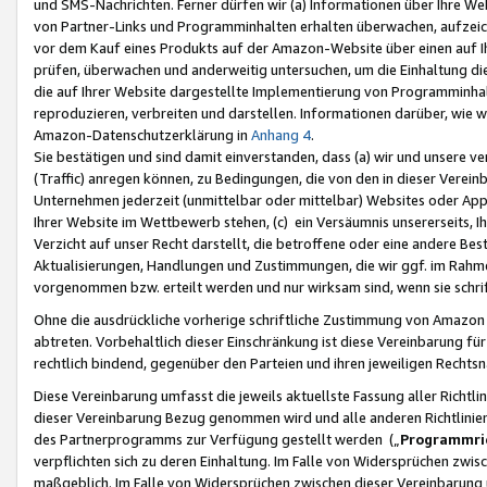
und SMS-Nachrichten. Ferner dürfen wir (a) Informationen über Ihre We
von Partner-Links und Programminhalten erhalten überwachen, aufzei
vor dem Kauf eines Produkts auf der Amazon-Website über einen auf Ih
prüfen, überwachen und anderweitig untersuchen, um die Einhaltung dies
die auf Ihrer Website dargestellte Implementierung von Programminhalt
reproduzieren, verbreiten und darstellen. Informationen darüber, wie w
Amazon-Datenschutzerklärung in
Anhang 4
.
Sie bestätigen und sind damit einverstanden, dass (a) wir und unsere 
(Traffic) anregen können, zu Bedingungen, die von den in dieser Vere
Unternehmen jederzeit (unmittelbar oder mittelbar) Websites oder Appl
Ihrer Website im Wettbewerb stehen, (c) ein Versäumnis unsererseits, I
Verzicht auf unser Recht darstellt, die betroffene oder eine andere B
Aktualisierungen, Handlungen und Zustimmungen, die wir ggf. im Rahme
vorgenommen bzw. erteilt werden und nur wirksam sind, wenn sie schri
Ohne die ausdrückliche vorherige schriftliche Zustimmung von Amazon
abtreten. Vorbehaltlich dieser Einschränkung ist diese Vereinbarung f
rechtlich bindend, gegenüber den Parteien und ihren jeweiligen Rech
Diese Vereinbarung umfasst die jeweils aktuellste Fassung aller Richtli
dieser Vereinbarung Bezug genommen wird und alle anderen Richtlinie
des Partnerprogramms zur Verfügung gestellt werden („
Programmric
verpflichten sich zu deren Einhaltung. Im Falle von Widersprüchen zwi
maßgeblich. Im Falle von Widersprüchen zwischen dieser Vereinbarun