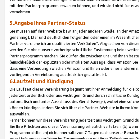
mit dem Partnerprogramm erwarten können, und wir sind nicht für etwa
vornehmen.
5.Angabe Ihres Partner-Status
Sie müssen auf Ihrer Website bzw. an jeder anderen Stelle, an der Am
genehmigt, klar und deutlich den folgenden oder einen im Wesentlichen
Partner verdiene ich an qualifizierten Verkäufen“. Abgesehen von die
werden Sie ohne unsere vorherige schriftliche Zustimmung keine weite
Partnerprogramm machen. Sie dürfen die zwischen uns und Ihnen best
(einschließlich der expliziten oder impliziten Aussage, dass Amazon Si
dass eine Verbindung zwischen Amazon und Ihnen oder einer anderen natü
vorliegenden Vereinbarung ausdrücklich gestattet ist.
6.Laufzeit und Kündigung
Die Laufzeit dieser Vereinbarung beginnt mit Ihrer Anmeldung für die 
jederzeit ordentlich oder aus wichtigem Grund durch schriftliche Kündi
automatisch und unter Ausschluss des Gerichtswegs), wobei eine solch
können kündigen, indem Sie sich über die Partner-Website in Ihrem Ko
auswählen.
Ferner können wir diese Vereinbarung jederzeit aus wichtigem Grund dur
Sie Ihre Pflichten aus dieser Vereinbarung erheblich verletzen; (b) wen
Programmrichtlinien) nicht innerhalb von 7 Tagen nach unserer Benachr
oder Haftungsansprüchen im Zusammenhang mit Ihrer Teilnahme am Pa