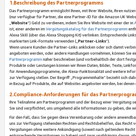
1.Beschreibung des Partnerprogramms
Das Partnerprogramm ermöglicht Ihnen, mit Ihrer Website, Ihren nutzer
(nur verfügbar für Partner, die eine Partner-ID für die Amazon UK We
„
Website
“) Geld zu verdienen, indem Sie Ihre Website mit einer der in
ist, einer anderen im
Vergütungskatalog für das Partnerprogramm
enth
Alexa Skill (über das Alexa Shopping Kit) verlinken. Entsprechende Lin
markierten Link-Formate verwenden („
Partner-Links
“).
Wenn unsere Kunden die Partner-Links anklicken oder sich damit verbi
angeboten werden, oder andere Handlungen vornehmen, können Sie eine
Partnerprogramm
näher beschrieben (und vorbehaltlich der dort festg
Produkte oder Leistungen können wir Ihnen Daten, Bilder, Texte, Linkfo
für Anwendungsprogramme, die Alexa-Funktionalität und weitere Inf
zur Verfügung stellen. Der Begriff „Programminhalte“ bezieht sich dabe
in Bezug auf Produkte, die auf Websites angeboten werden, bei denen 
2.Compliance-Anforderungen für das Partnerprog
Ihre Teilnahme am Partnerprogramm und der Bezug einer Vergütung setz
Sie sind verpflichtet, uns umgehend alle Informationen zu geben, die w
Für den Fall, dass Sie gegen diese Vereinbarung oder andere anwendba
uns zur Verfügung stehenden Rechten und Rechtsbehelfen, das Recht vo
Vergütungen ohne weitere Ankündigung (soweit nach geltendem Recht z
entsprechende Vergütungen zu haben) und zwar unabhängig davon, ob 