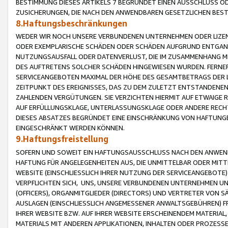
BESTIMMUNG DIESES ARTIKELS 7 BEGRÜNDET EINEN AUSSCHLUSS 
ZUSICHERUNGEN, DIE NACH DEN ANWENDBAREN GESETZLICHEN BE
8.Haftungsbeschränkungen
WEDER WIR NOCH UNSERE VERBUNDENEN UNTERNEHMEN ODER LIZEN
ODER EXEMPLARISCHE SCHÄDEN ODER SCHÄDEN AUFGRUND ENTGANG
NUTZUNGSAUSFALL ODER DATENVERLUST, DIE IM ZUSAMMENHANG MI
DES AUFTRETENS SOLCHER SCHÄDEN HINGEWIESEN WURDEN. FERN
SERVICEANGEBOTEN MAXIMAL DER HÖHE DES GESAMTBETRAGS DER 
ZEITPUNKT DES EREIGNISSES, DAS ZU DEM ZULETZT ENTSTANDENE
ZAHLENDEN VERGÜTUNGEN. SIE VERZICHTEN HIERMIT AUF ETWAIGE 
AUF ERFÜLLUNGSKLAGE, UNTERLASSUNGSKLAGE ODER ANDERE RECHT
DIESES ABSATZES BEGRÜNDET EINE EINSCHRÄNKUNG VON HAFTUNG
EINGESCHRÄNKT WERDEN KÖNNEN.
9.Haftungsfreistellung
SOFERN UND SOWEIT EIN HAFTUNGSAUSSCHLUSS NACH DEN ANWENDB
HAFTUNG FÜR ANGELEGENHEITEN AUS, DIE UNMITTELBAR ODER MITT
WEBSITE (EINSCHLIESSLICH IHRER NUTZUNG DER SERVICEANGEBOTE)
VERPFLICHTEN SICH, UNS, UNSERE VERBUNDENEN UNTERNEHMEN UN
(OFFICERS), ORGANMITGLIEDER (DIRECTORS) UND VERTRETER VON 
AUSLAGEN (EINSCHLIESSLICH ANGEMESSENER ANWALTSGEBÜHREN) FR
IHRER WEBSITE BZW. AUF IHRER WEBSITE ERSCHEINENDEM MATERIAL
MATERIALS MIT ANDEREN APPLIKATIONEN, INHALTEN ODER PROZESSE