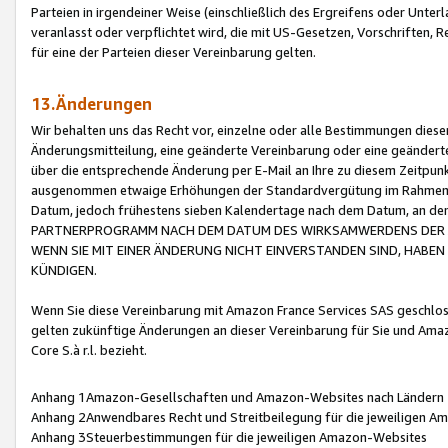
Parteien in irgendeiner Weise (einschließlich des Ergreifens oder Unt
veranlasst oder verpflichtet wird, die mit US-Gesetzen, Vorschriften,
für eine der Parteien dieser Vereinbarung gelten.
13.Änderungen
Wir behalten uns das Recht vor, einzelne oder alle Bestimmungen diese
Änderungsmitteilung, eine geänderte Vereinbarung oder eine geänderte 
über die entsprechende Änderung per E-Mail an Ihre zu diesem Zeitpun
ausgenommen etwaige Erhöhungen der Standardvergütung im Rahmen
Datum, jedoch frühestens sieben Kalendertage nach dem Datum, an de
PARTNERPROGRAMM NACH DEM DATUM DES WIRKSAMWERDENS DER Ä
WENN SIE MIT EINER ÄNDERUNG NICHT EINVERSTANDEN SIND, HABEN S
KÜNDIGEN.
Wenn Sie diese Vereinbarung mit Amazon France Services SAS geschlo
gelten zukünftige Änderungen an dieser Vereinbarung für Sie und Ama
Core S.à r.l. bezieht.
Anhang 1Amazon-Gesellschaften und Amazon-Websites nach Ländern
Anhang 2Anwendbares Recht und Streitbeilegung für die jeweiligen 
Anhang 3Steuerbestimmungen für die jeweiligen Amazon-Websites