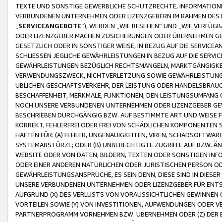
TEXTE UND SONSTIGE GEWERBLICHE SCHUTZRECHTE, INFORMATIONE
VERBUNDENEN UNTERNEHMEN ODER LIZENZGEBERN IM RAHMEN DES
„
SERVICEANGEBOTE
“), WERDEN „WIE BESEHEN“ UND „WIE VERFÜ
ODER LIZENZGEBER MACHEN ZUSICHERUNGEN ODER ÜBERNEHMEN GEW
GESETZLICH ODER IN SONSTIGER WEISE, IN BEZUG AUF DIE SERVI
SCHLIESSEN JEGLICHE GEWÄHRLEISTUNGEN IN BEZUG AUF DIE SERVI
GEWÄHRLEISTUNGEN BEZÜGLICH RECHTSMÄNGELN, MARKTGÄNGIGKEIT
VERWENDUNGSZWECK, NICHTVERLETZUNG SOWIE GEWÄHRLEISTUNGEN 
ÜBLICHEN GESCHÄFTSVERKEHR, DER LEISTUNG ODER HANDELSBRÄUCH
BESCHAFFENHEIT, MERKMALE, FUNKTIONEN, DEN LEISTUNGSUMFANG 
NOCH UNSERE VERBUNDENEN UNTERNEHMEN ODER LIZENZGEBER GEWÄ
BESCHRIEBEN DURCHGÄNGIG BZW. AUF BESTIMMTE ART UND WEISE
KORREKT, FEHLERFREI ODER FREI VON SCHÄDLICHEN KOMPONENTEN
HAFTEN FÜR: (A) FEHLER, UNGENAUIGKEITEN, VIREN, SCHADSOFTW
SYSTEMABSTÜRZE; ODER (B) UNBERECHTIGTE ZUGRIFFE AUF BZW. 
WEBSITE ODER VON DATEN, BILDERN, TEXTEN ODER SONSTIGEN INF
ODER EINER ANDEREN NATÜRLICHEN ODER JURISTISCHEN PERSON OD
GEWÄHRLEISTUNGSANSPRÜCHE, ES SEIN DENN, DIESE SIND IN DIES
UNSERE VERBUNDENEN UNTERNEHMEN ODER LIZENZGEBER FÜR EN
AUFGRUND (X) DES VERLUSTS VON VORAUSSICHTLICHEN GEWINNEN
VORTEILEN SOWIE (Y) VON INVESTITIONEN, AUFWENDUNGEN ODER VE
PARTNERPROGRAMM VORNEHMEN BZW. ÜBERNEHMEN ODER (Z) DER 