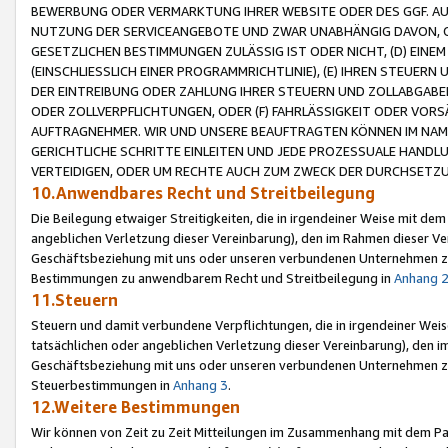
BEWERBUNG ODER VERMARKTUNG IHRER WEBSITE ODER DES GGF. AUF 
NUTZUNG DER SERVICEANGEBOTE UND ZWAR UNABHÄNGIG DAVON, O
GESETZLICHEN BESTIMMUNGEN ZULÄSSIG IST ODER NICHT, (D) EINE
(EINSCHLIESSLICH EINER PROGRAMMRICHTLINIE), (E) IHREN STEUER
DER EINTREIBUNG ODER ZAHLUNG IHRER STEUERN UND ZOLLABGAB
ODER ZOLLVERPFLICHTUNGEN, ODER (F) FAHRLÄSSIGKEIT ODER VORS
AUFTRAGNEHMER. WIR UND UNSERE BEAUFTRAGTEN KÖNNEN IM NAME
GERICHTLICHE SCHRITTE EINLEITEN UND JEDE PROZESSUALE HAND
VERTEIDIGEN, ODER UM RECHTE AUCH ZUM ZWECK DER DURCHSETZU
10.Anwendbares Recht und Streitbeilegung
Die Beilegung etwaiger Streitigkeiten, die in irgendeiner Weise mit de
angeblichen Verletzung dieser Vereinbarung), den im Rahmen dieser Ve
Geschäftsbeziehung mit uns oder unseren verbundenen Unternehmen zu
Bestimmungen zu anwendbarem Recht und Streitbeilegung in
Anhang 
11.Steuern
Steuern und damit verbundene Verpflichtungen, die in irgendeiner Wei
tatsächlichen oder angeblichen Verletzung dieser Vereinbarung), den 
Geschäftsbeziehung mit uns oder unseren verbundenen Unternehmen z
Steuerbestimmungen in
Anhang 3
.
12.Weitere Bestimmungen
Wir können von Zeit zu Zeit Mitteilungen im Zusammenhang mit dem Par