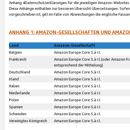
Anhang 4Datenschutzerklärungen für die jeweiligen Amazon-Websites
Diese Anhänge enthalten zur besseren Übersicht Übersetzungen. Sofe
vorgeschrieben ist, gilt im Falle von Abweichungen die englische Fass
ANHANG 1: AMAZON-GESELLSCHAFTEN UND AMAZO
Land
Amazon-Gesellschaft
Belgien
Amazon Europe Core S.à r.l.
Frankreich
Amazon Europe Core S.à r.l.(oder Amazon Fr
entsprechend der Mitteilung)
Deutschland
Amazon Europe Core S.à r.l.
Irland
Amazon Europe Core S.à r.l.
Italien
Amazon Europe Core S.à r.l.
Niederlande
Amazon Europe Core S.à r.l.
Polen
Amazon Europe Core S.à r.l.
Spanien
Amazon Europe Core S.à r.l.
Schweden
Amazon Europe Core S.à r.l.
Vereinigtes Königreich
Amazon Europe Core S.à r.l.