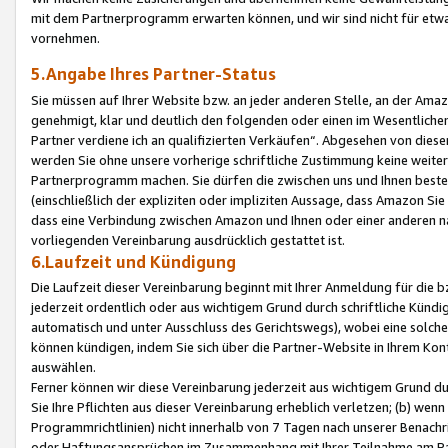
mit dem Partnerprogramm erwarten können, und wir sind nicht für etwa
vornehmen.
5.Angabe Ihres Partner-Status
Sie müssen auf Ihrer Website bzw. an jeder anderen Stelle, an der Am
genehmigt, klar und deutlich den folgenden oder einen im Wesentlichen
Partner verdiene ich an qualifizierten Verkäufen“. Abgesehen von die
werden Sie ohne unsere vorherige schriftliche Zustimmung keine weite
Partnerprogramm machen. Sie dürfen die zwischen uns und Ihnen best
(einschließlich der expliziten oder impliziten Aussage, dass Amazon Si
dass eine Verbindung zwischen Amazon und Ihnen oder einer anderen natü
vorliegenden Vereinbarung ausdrücklich gestattet ist.
6.Laufzeit und Kündigung
Die Laufzeit dieser Vereinbarung beginnt mit Ihrer Anmeldung für die 
jederzeit ordentlich oder aus wichtigem Grund durch schriftliche Kündi
automatisch und unter Ausschluss des Gerichtswegs), wobei eine solch
können kündigen, indem Sie sich über die Partner-Website in Ihrem Ko
auswählen.
Ferner können wir diese Vereinbarung jederzeit aus wichtigem Grund dur
Sie Ihre Pflichten aus dieser Vereinbarung erheblich verletzen; (b) wen
Programmrichtlinien) nicht innerhalb von 7 Tagen nach unserer Benachr
oder Haftungsansprüchen im Zusammenhang mit Ihrer Teilnahme am Pa