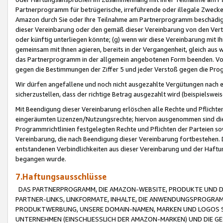
Partnerprogramm für betrügerische, irreführende oder illegale Zwecke
Amazon durch Sie oder Ihre Teilnahme am Partnerprogramm beschädig
dieser Vereinbarung oder den gemäß dieser Vereinbarung von den Vertr
oder künftig unterliegen könnte; (g) wenn wir diese Vereinbarung mit I
gemeinsam mit Ihnen agieren, bereits in der Vergangenheit, gleich aus
das Partnerprogramm in der allgemein angebotenen Form beenden. Vors
gegen die Bestimmungen der Ziffer 5 und jeder Verstoß gegen die Prog
Wir dürfen angefallene und noch nicht ausgezahlte Vergütungen nach 
sicherzustellen, dass der richtige Betrag ausgezahlt wird (beispielsw
Mit Beendigung dieser Vereinbarung erlöschen alle Rechte und Pflichte
eingeräumten Lizenzen/Nutzungsrechte; hiervon ausgenommen sind die in 
Programmrichtlinien festgelegten Rechte und Pflichten der Parteien sow
Vereinbarung, die nach Beendigung dieser Vereinbarung fortbestehen. D
entstandenen Verbindlichkeiten aus dieser Vereinbarung und der Haft
begangen wurde.
7.Haftungsausschlüsse
DAS PARTNERPROGRAMM, DIE AMAZON-WEBSITE, PRODUKTE UND DI
PARTNER-LINKS, LINKFORMATE, INHALTE, DIE ANWENDUNGSPROGR
PRODUKTWERBUNG, UNSERE DOMAIN-NAMEN, MARKEN UND LOGOS S
UNTERNEHMEN (EINSCHLIESSLICH DER AMAZON-MARKEN) UND DIE GE