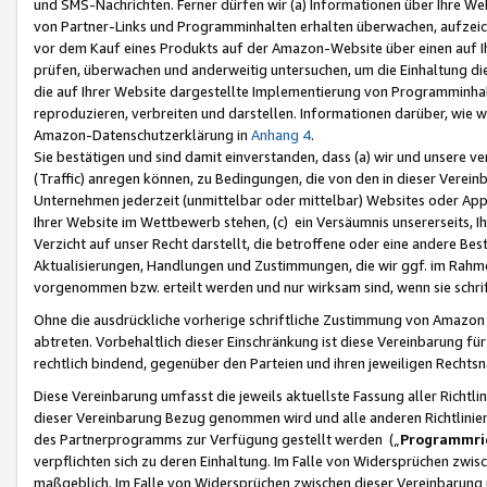
und SMS-Nachrichten. Ferner dürfen wir (a) Informationen über Ihre We
von Partner-Links und Programminhalten erhalten überwachen, aufzei
vor dem Kauf eines Produkts auf der Amazon-Website über einen auf Ih
prüfen, überwachen und anderweitig untersuchen, um die Einhaltung dies
die auf Ihrer Website dargestellte Implementierung von Programminhalt
reproduzieren, verbreiten und darstellen. Informationen darüber, wie w
Amazon-Datenschutzerklärung in
Anhang 4
.
Sie bestätigen und sind damit einverstanden, dass (a) wir und unsere 
(Traffic) anregen können, zu Bedingungen, die von den in dieser Vere
Unternehmen jederzeit (unmittelbar oder mittelbar) Websites oder Appl
Ihrer Website im Wettbewerb stehen, (c) ein Versäumnis unsererseits, I
Verzicht auf unser Recht darstellt, die betroffene oder eine andere B
Aktualisierungen, Handlungen und Zustimmungen, die wir ggf. im Rahme
vorgenommen bzw. erteilt werden und nur wirksam sind, wenn sie schri
Ohne die ausdrückliche vorherige schriftliche Zustimmung von Amazon
abtreten. Vorbehaltlich dieser Einschränkung ist diese Vereinbarung f
rechtlich bindend, gegenüber den Parteien und ihren jeweiligen Rech
Diese Vereinbarung umfasst die jeweils aktuellste Fassung aller Richtli
dieser Vereinbarung Bezug genommen wird und alle anderen Richtlinie
des Partnerprogramms zur Verfügung gestellt werden („
Programmric
verpflichten sich zu deren Einhaltung. Im Falle von Widersprüchen zwi
maßgeblich. Im Falle von Widersprüchen zwischen dieser Vereinbarun