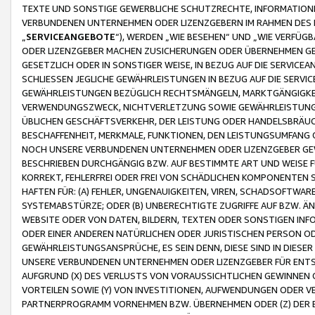
TEXTE UND SONSTIGE GEWERBLICHE SCHUTZRECHTE, INFORMATIONE
VERBUNDENEN UNTERNEHMEN ODER LIZENZGEBERN IM RAHMEN DES
„
SERVICEANGEBOTE
“), WERDEN „WIE BESEHEN“ UND „WIE VERFÜ
ODER LIZENZGEBER MACHEN ZUSICHERUNGEN ODER ÜBERNEHMEN GEW
GESETZLICH ODER IN SONSTIGER WEISE, IN BEZUG AUF DIE SERVI
SCHLIESSEN JEGLICHE GEWÄHRLEISTUNGEN IN BEZUG AUF DIE SERVI
GEWÄHRLEISTUNGEN BEZÜGLICH RECHTSMÄNGELN, MARKTGÄNGIGKEIT
VERWENDUNGSZWECK, NICHTVERLETZUNG SOWIE GEWÄHRLEISTUNGEN 
ÜBLICHEN GESCHÄFTSVERKEHR, DER LEISTUNG ODER HANDELSBRÄUCH
BESCHAFFENHEIT, MERKMALE, FUNKTIONEN, DEN LEISTUNGSUMFANG 
NOCH UNSERE VERBUNDENEN UNTERNEHMEN ODER LIZENZGEBER GEWÄ
BESCHRIEBEN DURCHGÄNGIG BZW. AUF BESTIMMTE ART UND WEISE
KORREKT, FEHLERFREI ODER FREI VON SCHÄDLICHEN KOMPONENTEN
HAFTEN FÜR: (A) FEHLER, UNGENAUIGKEITEN, VIREN, SCHADSOFTW
SYSTEMABSTÜRZE; ODER (B) UNBERECHTIGTE ZUGRIFFE AUF BZW. 
WEBSITE ODER VON DATEN, BILDERN, TEXTEN ODER SONSTIGEN INF
ODER EINER ANDEREN NATÜRLICHEN ODER JURISTISCHEN PERSON OD
GEWÄHRLEISTUNGSANSPRÜCHE, ES SEIN DENN, DIESE SIND IN DIES
UNSERE VERBUNDENEN UNTERNEHMEN ODER LIZENZGEBER FÜR EN
AUFGRUND (X) DES VERLUSTS VON VORAUSSICHTLICHEN GEWINNEN
VORTEILEN SOWIE (Y) VON INVESTITIONEN, AUFWENDUNGEN ODER VE
PARTNERPROGRAMM VORNEHMEN BZW. ÜBERNEHMEN ODER (Z) DER 