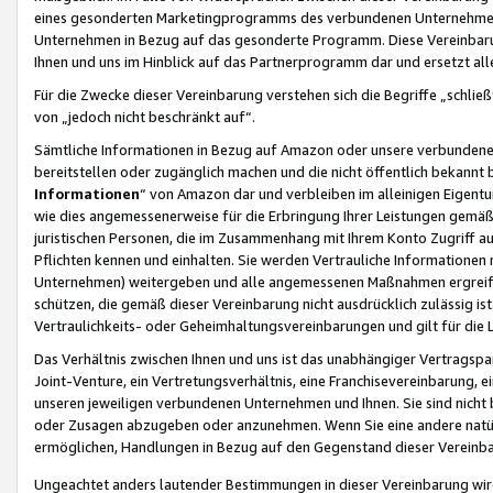
eines gesonderten Marketingprogramms des verbundenen Unternehmens
Unternehmen in Bezug auf das gesonderte Programm. Diese Vereinbarung
Ihnen und uns im Hinblick auf das Partnerprogramm dar und ersetzt al
Für die Zwecke dieser Vereinbarung verstehen sich die Begriffe „schließ
von „jedoch nicht beschränkt auf“.
Sämtliche Informationen in Bezug auf Amazon oder unsere verbunde
bereitstellen oder zugänglich machen und die nicht öffentlich bekannt bz
Informationen
“ von Amazon dar und verbleiben im alleinigen Eigent
wie dies angemessenerweise für die Erbringung Ihrer Leistungen gemäß d
juristischen Personen, die im Zusammenhang mit Ihrem Konto Zugriff au
Pflichten kennen und einhalten. Sie werden Vertrauliche Informationen 
Unternehmen) weitergeben und alle angemessenen Maßnahmen ergreifen
schützen, die gemäß dieser Vereinbarung nicht ausdrücklich zulässig is
Vertraulichkeits- oder Geheimhaltungsvereinbarungen und gilt für die
Das Verhältnis zwischen Ihnen und uns ist das unabhängiger Vertragspa
Joint-Venture, ein Vertretungsverhältnis, eine Franchisevereinbarung, 
unseren jeweiligen verbundenen Unternehmen und Ihnen. Sie sind ni
oder Zusagen abzugeben oder anzunehmen. Wenn Sie eine andere natürli
ermöglichen, Handlungen in Bezug auf den Gegenstand dieser Vereinbar
Ungeachtet anders lautender Bestimmungen in dieser Vereinbarung wird