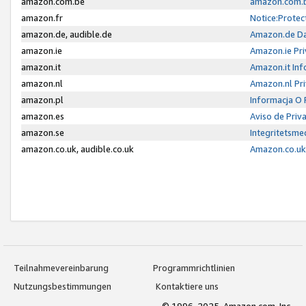
amazon.com.be
amazon.com.b
amazon.fr
Notice:Protec
amazon.de, audible.de
Amazon.de Da
amazon.ie
Amazon.ie Pri
amazon.it
Amazon.it Inf
amazon.nl
Amazon.nl Pri
amazon.pl
Informacja O
amazon.es
Aviso de Priv
amazon.se
Integritetsm
amazon.co.uk, audible.co.uk
Amazon.co.uk 
Teilnahmevereinbarung
Programmrichtlinien
Nutzungsbestimmungen
Kontaktiere uns