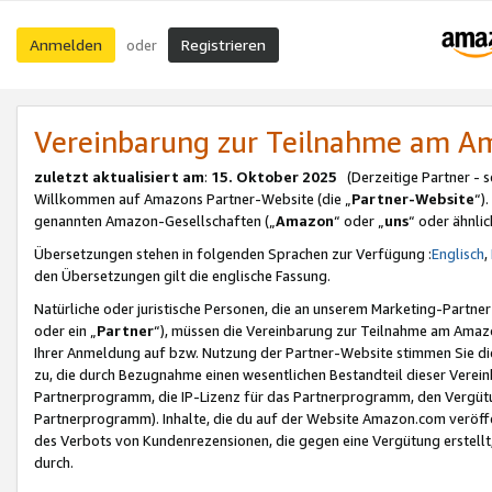
Anmelden
Registrieren
oder
Vereinbarung zur Teilnahme am 
zuletzt aktualisiert am
:
15. Oktober 2025
(Derzeitige Partner - 
Willkommen auf Amazons Partner-Website (die „
Partner-Website
“)
genannten Amazon-Gesellschaften („
Amazon
“ oder „
uns
“ oder ähnli
Übersetzungen stehen in folgenden Sprachen zur Verfügung :
Englisch
,
den Übersetzungen gilt die englische Fassung.
Natürliche oder juristische Personen, die an unserem Marketing-Partn
oder ein „
Partner
“), müssen die Vereinbarung zur Teilnahme am Ama
Ihrer Anmeldung auf bzw. Nutzung der Partner-Website stimmen Sie die
zu, die durch Bezugnahme einen wesentlichen Bestandteil dieser Verei
Partnerprogramm, die IP-Lizenz für das Partnerprogramm, den Vergütu
Partnerprogramm). Inhalte, die du auf der Website Amazon.com veröffe
des Verbots von Kundenrezensionen, die gegen eine Vergütung erstellt, 
durch.