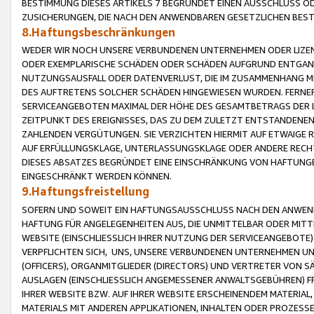
BESTIMMUNG DIESES ARTIKELS 7 BEGRÜNDET EINEN AUSSCHLUSS 
ZUSICHERUNGEN, DIE NACH DEN ANWENDBAREN GESETZLICHEN BE
8.Haftungsbeschränkungen
WEDER WIR NOCH UNSERE VERBUNDENEN UNTERNEHMEN ODER LIZEN
ODER EXEMPLARISCHE SCHÄDEN ODER SCHÄDEN AUFGRUND ENTGANG
NUTZUNGSAUSFALL ODER DATENVERLUST, DIE IM ZUSAMMENHANG MI
DES AUFTRETENS SOLCHER SCHÄDEN HINGEWIESEN WURDEN. FERN
SERVICEANGEBOTEN MAXIMAL DER HÖHE DES GESAMTBETRAGS DER 
ZEITPUNKT DES EREIGNISSES, DAS ZU DEM ZULETZT ENTSTANDENE
ZAHLENDEN VERGÜTUNGEN. SIE VERZICHTEN HIERMIT AUF ETWAIGE 
AUF ERFÜLLUNGSKLAGE, UNTERLASSUNGSKLAGE ODER ANDERE RECHT
DIESES ABSATZES BEGRÜNDET EINE EINSCHRÄNKUNG VON HAFTUNG
EINGESCHRÄNKT WERDEN KÖNNEN.
9.Haftungsfreistellung
SOFERN UND SOWEIT EIN HAFTUNGSAUSSCHLUSS NACH DEN ANWENDB
HAFTUNG FÜR ANGELEGENHEITEN AUS, DIE UNMITTELBAR ODER MITT
WEBSITE (EINSCHLIESSLICH IHRER NUTZUNG DER SERVICEANGEBOTE)
VERPFLICHTEN SICH, UNS, UNSERE VERBUNDENEN UNTERNEHMEN UN
(OFFICERS), ORGANMITGLIEDER (DIRECTORS) UND VERTRETER VON 
AUSLAGEN (EINSCHLIESSLICH ANGEMESSENER ANWALTSGEBÜHREN) FR
IHRER WEBSITE BZW. AUF IHRER WEBSITE ERSCHEINENDEM MATERIAL
MATERIALS MIT ANDEREN APPLIKATIONEN, INHALTEN ODER PROZESSE