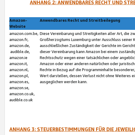
ANHANG 2: ANWENDBARES RECHT UND STRE
Amazon-
Anwendbares Recht und Streitbeilegung
Website
amazon.com.be,
Diese Vereinbarung und Streitigkeiten aller Art, die 
amazon.fr,
Großherzogtums Luxemburg unter Ausschluss seiner Kol
amazon.de,
ausschließlichen Zuständigkeit der Gerichte im Geri
audible.de,
dieser Vereinbarung kann Amazon bei einem zuständig
amazon.ie
Rechtsschutz wegen einer tatsächlichen oder angebli
amazon.it,
Amazon oder einer anderen natürlichen oder juristisc
amazon.nl,
Rechte in Bezug auf die Programminhalte besonderer,
amazon.pl,
Wert darstellen, dessen Verlust nicht ohne Weiteres e
amazon.es,
ausgeglichen werden kann.
amazon.se,
amazon.co.uk,
audible.co.uk
ANHANG 3: STEUERBESTIMMUNGEN FÜR DIE JEWEIL