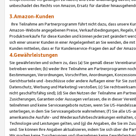
unbeschadet des Rechts von Amazon, Ersatz für darüber hinausgehen
3.Amazon-Kunden
Ihre Teilnahme am Partnerprogramm führt nicht dazu, dass unsere Kun
Amazon-Website angegebenen Preise, Verkaufsbedingungen, Regeln, Ri
Produktverkäufe für diese Kunden und können jederzeit geändert werde
sich einer unserer Kunden in einer Angelegenheit an Sie wenden, die 
Kunden mitteilen, dass er für Kundenservice-Fragen den auf der Ama
4.Gewährleistungen
Sie gewährleisten und sichern zu, dass (a) Sie gemäß dieser Vereinba
betreiben werden; (b) weder Ihre Teilnahme am Partnerprogramm noch d
Bestimmungen, Verordnungen, Vorschriften, Anordnungen, Konzessionen,
Gerichtsurteile und -beschlüsse oder andere Auflagen einer für Sie zu
Datenschutz, Werbung und Marketing) verstoßen; (c) Sie rechtswirksam 
nicht geschäftsfähig sind); (d) Sie den Nutzen der Teilnahme am Partne
Zusicherungen, Garantien oder Aussagen verlassen, die in dieser Verein
teilnehmen und keine Serviceangebote nutzen, wenn Sie US-Handelssa
unterliegen, in dem Sie Serviceangebote wahrnehmen; (f) Sie alle US
amerikanische Ausfuhr- und Wiederausfuhrbeschränkungen einhalten, 
Technologie und Leistungen gelten, und (g) die Angaben, die Sie im 
sind. Sie können Ihre Angaben aktualisieren, indem Sie sich über die 
Wir machen keine Zusicherungen und übernehmen keine Gewährleistun