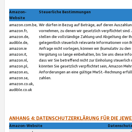
Amazon-
Steuerliche Bestimmungen
Website
amazon.com.be,
Wir dürfen in Bezug auf Beträge, auf deren Auszahlun
amazon.fr,
vornehmen, zu denen wir gesetzlich verpflichtet sind
amazon.de,
stellen die vollständige Zahlung und Abgeltung der 
audible.de,
gelegentlich steuerlich relevante Informationen von I
amazon.ie
Anfrage nicht vorlegen, können wir (kumulativ zu de
amazon.it,
Vergütung so lange einbehalten, bis Sie uns diese Inf
amazon.nl,
dass wir Sie betreffend nicht zur Einholung steuerlich 
amazon.pl,
könnten Sie gesetzlich verpflichtet sein, Amazon Meh
amazon.es,
Anforderungen an eine gültige MwSt.-Rechnung erfüllt
amazon.se,
zahlen.
amazon.co.uk,
audible.co.uk
ANHANG 4: DATENSCHUTZERKLÄRUNG FÜR DIE JEWE
Amazon-Website
Datenschutz