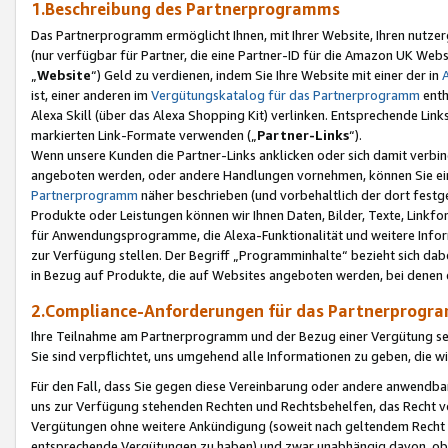
1.Beschreibung des Partnerprogramms
Das Partnerprogramm ermöglicht Ihnen, mit Ihrer Website, Ihren nutzer
(nur verfügbar für Partner, die eine Partner-ID für die Amazon UK We
„
Website
“) Geld zu verdienen, indem Sie Ihre Website mit einer der in
ist, einer anderen im
Vergütungskatalog für das Partnerprogramm
enth
Alexa Skill (über das Alexa Shopping Kit) verlinken. Entsprechende Lin
markierten Link-Formate verwenden („
Partner-Links
“).
Wenn unsere Kunden die Partner-Links anklicken oder sich damit verbi
angeboten werden, oder andere Handlungen vornehmen, können Sie eine
Partnerprogramm
näher beschrieben (und vorbehaltlich der dort festg
Produkte oder Leistungen können wir Ihnen Daten, Bilder, Texte, Linkfo
für Anwendungsprogramme, die Alexa-Funktionalität und weitere Inf
zur Verfügung stellen. Der Begriff „Programminhalte“ bezieht sich dabe
in Bezug auf Produkte, die auf Websites angeboten werden, bei denen 
2.Compliance-Anforderungen für das Partnerprog
Ihre Teilnahme am Partnerprogramm und der Bezug einer Vergütung setz
Sie sind verpflichtet, uns umgehend alle Informationen zu geben, die w
Für den Fall, dass Sie gegen diese Vereinbarung oder andere anwendba
uns zur Verfügung stehenden Rechten und Rechtsbehelfen, das Recht vo
Vergütungen ohne weitere Ankündigung (soweit nach geltendem Recht z
entsprechende Vergütungen zu haben) und zwar unabhängig davon, ob 