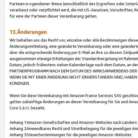
Parteien in irgendeiner Weise (einschließlich des Ergreifens oder Unt
veranlasst oder verpflichtet wird, die mit US-Gesetzen, Vorschriften,
für eine der Parteien dieser Vereinbarung gelten.
13.Änderungen
Wir behalten uns das Recht vor, einzelne oder alle Bestimmungen diese
Änderungsmitteilung, eine geänderte Vereinbarung oder eine geänderte 
über die entsprechende Änderung per E-Mail an Ihre zu diesem Zeitpun
ausgenommen etwaige Erhöhungen der Standardvergütung im Rahmen
Datum, jedoch frühestens sieben Kalendertage nach dem Datum, an de
PARTNERPROGRAMM NACH DEM DATUM DES WIRKSAMWERDENS DER Ä
WENN SIE MIT EINER ÄNDERUNG NICHT EINVERSTANDEN SIND, HABEN S
KÜNDIGEN.
Wenn Sie diese Vereinbarung mit Amazon France Services SAS geschlo
gelten zukünftige Änderungen an dieser Vereinbarung für Sie und Ama
Core S.à r.l. bezieht.
Anhang 1Amazon-Gesellschaften und Amazon-Websites nach Ländern
Anhang 2Anwendbares Recht und Streitbeilegung für die jeweiligen 
Anhang 3Steuerbestimmungen für die jeweiligen Amazon-Websites