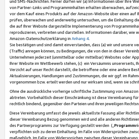
und SMS-Nachrichten. Ferner dürfen wir (a) Informationen über Ihre We
von Partner-Links und Programminhalten erhalten überwachen, aufzei
vor dem Kauf eines Produkts auf der Amazon-Website über einen auf Ih
prüfen, überwachen und anderweitig untersuchen, um die Einhaltung dies
die auf Ihrer Website dargestellte Implementierung von Programminhalt
reproduzieren, verbreiten und darstellen. Informationen darüber, wie w
Amazon-Datenschutzerklärung in
Anhang 4
.
Sie bestätigen und sind damit einverstanden, dass (a) wir und unsere 
(Traffic) anregen können, zu Bedingungen, die von den in dieser Vere
Unternehmen jederzeit (unmittelbar oder mittelbar) Websites oder Appl
Ihrer Website im Wettbewerb stehen, (c) ein Versäumnis unsererseits, I
Verzicht auf unser Recht darstellt, die betroffene oder eine andere B
Aktualisierungen, Handlungen und Zustimmungen, die wir ggf. im Rahme
vorgenommen bzw. erteilt werden und nur wirksam sind, wenn sie schri
Ohne die ausdrückliche vorherige schriftliche Zustimmung von Amazon
abtreten. Vorbehaltlich dieser Einschränkung ist diese Vereinbarung f
rechtlich bindend, gegenüber den Parteien und ihren jeweiligen Rech
Diese Vereinbarung umfasst die jeweils aktuellste Fassung aller Richtli
dieser Vereinbarung Bezug genommen wird und alle anderen Richtlinie
des Partnerprogramms zur Verfügung gestellt werden („
Programmric
verpflichten sich zu deren Einhaltung. Im Falle von Widersprüchen zwi
maßgeblich. Im Falle von Widersprüchen zwischen dieser Vereinbarun