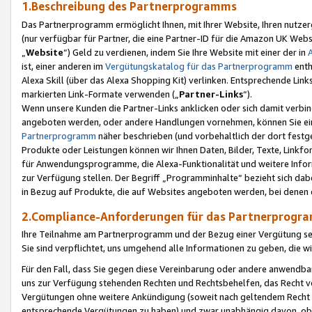
1.Beschreibung des Partnerprogramms
Das Partnerprogramm ermöglicht Ihnen, mit Ihrer Website, Ihren nutzer
(nur verfügbar für Partner, die eine Partner-ID für die Amazon UK We
„
Website
“) Geld zu verdienen, indem Sie Ihre Website mit einer der in
ist, einer anderen im
Vergütungskatalog für das Partnerprogramm
enth
Alexa Skill (über das Alexa Shopping Kit) verlinken. Entsprechende Lin
markierten Link-Formate verwenden („
Partner-Links
“).
Wenn unsere Kunden die Partner-Links anklicken oder sich damit verbi
angeboten werden, oder andere Handlungen vornehmen, können Sie eine
Partnerprogramm
näher beschrieben (und vorbehaltlich der dort festg
Produkte oder Leistungen können wir Ihnen Daten, Bilder, Texte, Linkfo
für Anwendungsprogramme, die Alexa-Funktionalität und weitere Inf
zur Verfügung stellen. Der Begriff „Programminhalte“ bezieht sich dabe
in Bezug auf Produkte, die auf Websites angeboten werden, bei denen 
2.Compliance-Anforderungen für das Partnerprog
Ihre Teilnahme am Partnerprogramm und der Bezug einer Vergütung setz
Sie sind verpflichtet, uns umgehend alle Informationen zu geben, die w
Für den Fall, dass Sie gegen diese Vereinbarung oder andere anwendba
uns zur Verfügung stehenden Rechten und Rechtsbehelfen, das Recht vo
Vergütungen ohne weitere Ankündigung (soweit nach geltendem Recht z
entsprechende Vergütungen zu haben) und zwar unabhängig davon, ob 