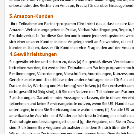
unbeschadet des Rechts von Amazon, Ersatz für darüber hinausgehen
3.Amazon-Kunden
Ihre Teilnahme am Partnerprogramm führt nicht dazu, dass unsere Kun
Amazon-Website angegebenen Preise, Verkaufsbedingungen, Regeln, Ri
Produktverkäufe für diese Kunden und können jederzeit geändert werde
sich einer unserer Kunden in einer Angelegenheit an Sie wenden, die 
Kunden mitteilen, dass er für Kundenservice-Fragen den auf der Ama
4.Gewährleistungen
Sie gewährleisten und sichern zu, dass (a) Sie gemäß dieser Vereinba
betreiben werden; (b) weder Ihre Teilnahme am Partnerprogramm noch d
Bestimmungen, Verordnungen, Vorschriften, Anordnungen, Konzessionen,
Gerichtsurteile und -beschlüsse oder andere Auflagen einer für Sie zu
Datenschutz, Werbung und Marketing) verstoßen; (c) Sie rechtswirksam 
nicht geschäftsfähig sind); (d) Sie den Nutzen der Teilnahme am Partne
Zusicherungen, Garantien oder Aussagen verlassen, die in dieser Verein
teilnehmen und keine Serviceangebote nutzen, wenn Sie US-Handelssa
unterliegen, in dem Sie Serviceangebote wahrnehmen; (f) Sie alle US
amerikanische Ausfuhr- und Wiederausfuhrbeschränkungen einhalten, 
Technologie und Leistungen gelten, und (g) die Angaben, die Sie im 
sind. Sie können Ihre Angaben aktualisieren, indem Sie sich über die 
Wir machen keine Zusicherungen und übernehmen keine Gewährleistun