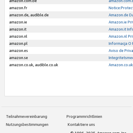
amazon.com.be
amazon.com.b
amazon.fr
Notice:Protec
amazon.de, audible.de
Amazon.de Da
amazon.ie
Amazon.ie Pri
amazon.it
Amazon.it Inf
amazon.nl
Amazon.nl Pri
amazon.pl
Informacja O
amazon.es
Aviso de Priv
amazon.se
Integritetsm
amazon.co.uk, audible.co.uk
Amazon.co.uk 
Teilnahmevereinbarung
Programmrichtlinien
Nutzungsbestimmungen
Kontaktiere uns