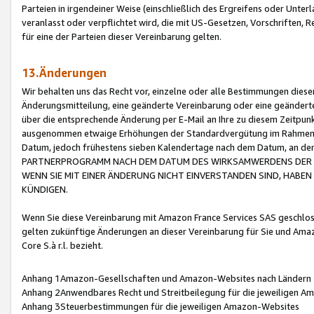
Parteien in irgendeiner Weise (einschließlich des Ergreifens oder Unt
veranlasst oder verpflichtet wird, die mit US-Gesetzen, Vorschriften,
für eine der Parteien dieser Vereinbarung gelten.
13.Änderungen
Wir behalten uns das Recht vor, einzelne oder alle Bestimmungen diese
Änderungsmitteilung, eine geänderte Vereinbarung oder eine geänderte 
über die entsprechende Änderung per E-Mail an Ihre zu diesem Zeitpun
ausgenommen etwaige Erhöhungen der Standardvergütung im Rahmen
Datum, jedoch frühestens sieben Kalendertage nach dem Datum, an de
PARTNERPROGRAMM NACH DEM DATUM DES WIRKSAMWERDENS DER Ä
WENN SIE MIT EINER ÄNDERUNG NICHT EINVERSTANDEN SIND, HABEN S
KÜNDIGEN.
Wenn Sie diese Vereinbarung mit Amazon France Services SAS geschlo
gelten zukünftige Änderungen an dieser Vereinbarung für Sie und Ama
Core S.à r.l. bezieht.
Anhang 1Amazon-Gesellschaften und Amazon-Websites nach Ländern
Anhang 2Anwendbares Recht und Streitbeilegung für die jeweiligen 
Anhang 3Steuerbestimmungen für die jeweiligen Amazon-Websites