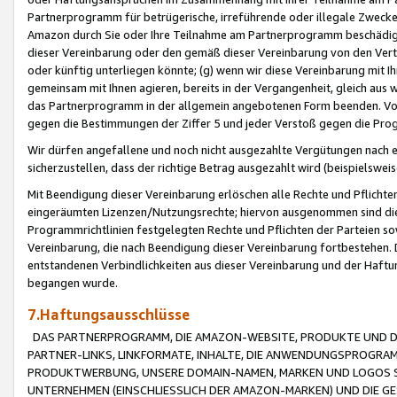
Partnerprogramm für betrügerische, irreführende oder illegale Zwecke
Amazon durch Sie oder Ihre Teilnahme am Partnerprogramm beschädig
dieser Vereinbarung oder den gemäß dieser Vereinbarung von den Vertr
oder künftig unterliegen könnte; (g) wenn wir diese Vereinbarung mit I
gemeinsam mit Ihnen agieren, bereits in der Vergangenheit, gleich aus
das Partnerprogramm in der allgemein angebotenen Form beenden. Vors
gegen die Bestimmungen der Ziffer 5 und jeder Verstoß gegen die Prog
Wir dürfen angefallene und noch nicht ausgezahlte Vergütungen nach 
sicherzustellen, dass der richtige Betrag ausgezahlt wird (beispielsw
Mit Beendigung dieser Vereinbarung erlöschen alle Rechte und Pflichte
eingeräumten Lizenzen/Nutzungsrechte; hiervon ausgenommen sind die in 
Programmrichtlinien festgelegten Rechte und Pflichten der Parteien sow
Vereinbarung, die nach Beendigung dieser Vereinbarung fortbestehen. D
entstandenen Verbindlichkeiten aus dieser Vereinbarung und der Haft
begangen wurde.
7.Haftungsausschlüsse
DAS PARTNERPROGRAMM, DIE AMAZON-WEBSITE, PRODUKTE UND DI
PARTNER-LINKS, LINKFORMATE, INHALTE, DIE ANWENDUNGSPROGR
PRODUKTWERBUNG, UNSERE DOMAIN-NAMEN, MARKEN UND LOGOS S
UNTERNEHMEN (EINSCHLIESSLICH DER AMAZON-MARKEN) UND DIE GE