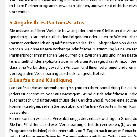
mit dem Partnerprogramm erwarten können, und wir sind nicht für etwa
vornehmen.
5.Angabe Ihres Partner-Status
Sie müssen auf Ihrer Website bzw. an jeder anderen Stelle, an der Am
genehmigt, klar und deutlich den folgenden oder einen im Wesentlichen
Partner verdiene ich an qualifizierten Verkäufen“. Abgesehen von die
werden Sie ohne unsere vorherige schriftliche Zustimmung keine weite
Partnerprogramm machen. Sie dürfen die zwischen uns und Ihnen best
(einschließlich der expliziten oder impliziten Aussage, dass Amazon Si
dass eine Verbindung zwischen Amazon und Ihnen oder einer anderen natü
vorliegenden Vereinbarung ausdrücklich gestattet ist.
6.Laufzeit und Kündigung
Die Laufzeit dieser Vereinbarung beginnt mit Ihrer Anmeldung für die 
jederzeit ordentlich oder aus wichtigem Grund durch schriftliche Kündi
automatisch und unter Ausschluss des Gerichtswegs), wobei eine solch
können kündigen, indem Sie sich über die Partner-Website in Ihrem Ko
auswählen.
Ferner können wir diese Vereinbarung jederzeit aus wichtigem Grund dur
Sie Ihre Pflichten aus dieser Vereinbarung erheblich verletzen; (b) wen
Programmrichtlinien) nicht innerhalb von 7 Tagen nach unserer Benachr
oder Haftungsansprüchen im Zusammenhang mit Ihrer Teilnahme am Pa