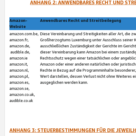
ANHANG 2: ANWENDBARES RECHT UND STRE
Amazon-
Anwendbares Recht und Streitbeilegung
Website
amazon.com.be,
Diese Vereinbarung und Streitigkeiten aller Art, die 
amazon.fr,
Großherzogtums Luxemburg unter Ausschluss seiner Kol
amazon.de,
ausschließlichen Zuständigkeit der Gerichte im Geri
audible.de,
dieser Vereinbarung kann Amazon bei einem zuständig
amazon.ie
Rechtsschutz wegen einer tatsächlichen oder angebli
amazon.it,
Amazon oder einer anderen natürlichen oder juristisc
amazon.nl,
Rechte in Bezug auf die Programminhalte besonderer,
amazon.pl,
Wert darstellen, dessen Verlust nicht ohne Weiteres e
amazon.es,
ausgeglichen werden kann.
amazon.se,
amazon.co.uk,
audible.co.uk
ANHANG 3: STEUERBESTIMMUNGEN FÜR DIE JEWEIL