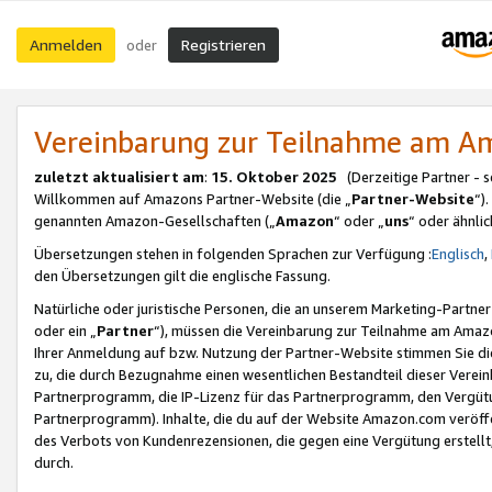
Anmelden
Registrieren
oder
Vereinbarung zur Teilnahme am 
zuletzt aktualisiert am
:
15. Oktober 2025
(Derzeitige Partner - 
Willkommen auf Amazons Partner-Website (die „
Partner-Website
“)
genannten Amazon-Gesellschaften („
Amazon
“ oder „
uns
“ oder ähnli
Übersetzungen stehen in folgenden Sprachen zur Verfügung :
Englisch
,
den Übersetzungen gilt die englische Fassung.
Natürliche oder juristische Personen, die an unserem Marketing-Partn
oder ein „
Partner
“), müssen die Vereinbarung zur Teilnahme am Ama
Ihrer Anmeldung auf bzw. Nutzung der Partner-Website stimmen Sie die
zu, die durch Bezugnahme einen wesentlichen Bestandteil dieser Verei
Partnerprogramm, die IP-Lizenz für das Partnerprogramm, den Vergütu
Partnerprogramm). Inhalte, die du auf der Website Amazon.com veröffe
des Verbots von Kundenrezensionen, die gegen eine Vergütung erstellt, 
durch.