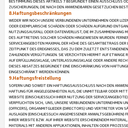
BESTIMMUNG DIESES ARTIKELS 7 BEGRÜNDET EINEN AUSSCHLUSS 
ZUSICHERUNGEN, DIE NACH DEN ANWENDBAREN GESETZLICHEN BE
8.Haftungsbeschränkungen
WEDER WIR NOCH UNSERE VERBUNDENEN UNTERNEHMEN ODER LIZEN
ODER EXEMPLARISCHE SCHÄDEN ODER SCHÄDEN AUFGRUND ENTGANG
NUTZUNGSAUSFALL ODER DATENVERLUST, DIE IM ZUSAMMENHANG MI
DES AUFTRETENS SOLCHER SCHÄDEN HINGEWIESEN WURDEN. FERN
SERVICEANGEBOTEN MAXIMAL DER HÖHE DES GESAMTBETRAGS DER 
ZEITPUNKT DES EREIGNISSES, DAS ZU DEM ZULETZT ENTSTANDENE
ZAHLENDEN VERGÜTUNGEN. SIE VERZICHTEN HIERMIT AUF ETWAIGE 
AUF ERFÜLLUNGSKLAGE, UNTERLASSUNGSKLAGE ODER ANDERE RECHT
DIESES ABSATZES BEGRÜNDET EINE EINSCHRÄNKUNG VON HAFTUNG
EINGESCHRÄNKT WERDEN KÖNNEN.
9.Haftungsfreistellung
SOFERN UND SOWEIT EIN HAFTUNGSAUSSCHLUSS NACH DEN ANWENDB
HAFTUNG FÜR ANGELEGENHEITEN AUS, DIE UNMITTELBAR ODER MITT
WEBSITE (EINSCHLIESSLICH IHRER NUTZUNG DER SERVICEANGEBOTE)
VERPFLICHTEN SICH, UNS, UNSERE VERBUNDENEN UNTERNEHMEN UN
(OFFICERS), ORGANMITGLIEDER (DIRECTORS) UND VERTRETER VON 
AUSLAGEN (EINSCHLIESSLICH ANGEMESSENER ANWALTSGEBÜHREN) FR
IHRER WEBSITE BZW. AUF IHRER WEBSITE ERSCHEINENDEM MATERIAL
MATERIALS MIT ANDEREN APPLIKATIONEN, INHALTEN ODER PROZESSE