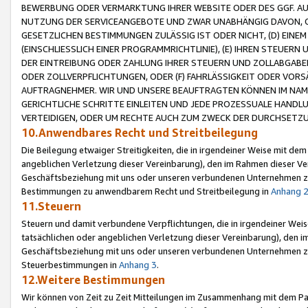
BEWERBUNG ODER VERMARKTUNG IHRER WEBSITE ODER DES GGF. AUF 
NUTZUNG DER SERVICEANGEBOTE UND ZWAR UNABHÄNGIG DAVON, O
GESETZLICHEN BESTIMMUNGEN ZULÄSSIG IST ODER NICHT, (D) EINE
(EINSCHLIESSLICH EINER PROGRAMMRICHTLINIE), (E) IHREN STEUER
DER EINTREIBUNG ODER ZAHLUNG IHRER STEUERN UND ZOLLABGAB
ODER ZOLLVERPFLICHTUNGEN, ODER (F) FAHRLÄSSIGKEIT ODER VORS
AUFTRAGNEHMER. WIR UND UNSERE BEAUFTRAGTEN KÖNNEN IM NAME
GERICHTLICHE SCHRITTE EINLEITEN UND JEDE PROZESSUALE HAND
VERTEIDIGEN, ODER UM RECHTE AUCH ZUM ZWECK DER DURCHSETZU
10.Anwendbares Recht und Streitbeilegung
Die Beilegung etwaiger Streitigkeiten, die in irgendeiner Weise mit de
angeblichen Verletzung dieser Vereinbarung), den im Rahmen dieser Ve
Geschäftsbeziehung mit uns oder unseren verbundenen Unternehmen zu
Bestimmungen zu anwendbarem Recht und Streitbeilegung in
Anhang 
11.Steuern
Steuern und damit verbundene Verpflichtungen, die in irgendeiner Wei
tatsächlichen oder angeblichen Verletzung dieser Vereinbarung), den 
Geschäftsbeziehung mit uns oder unseren verbundenen Unternehmen z
Steuerbestimmungen in
Anhang 3
.
12.Weitere Bestimmungen
Wir können von Zeit zu Zeit Mitteilungen im Zusammenhang mit dem Par