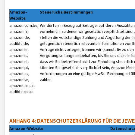
Amazon-
Steuerliche Bestimmungen
Website
amazon.com.be,
Wir dürfen in Bezug auf Beträge, auf deren Auszahlun
amazon.fr,
vornehmen, zu denen wir gesetzlich verpflichtet sind
amazon.de,
stellen die vollständige Zahlung und Abgeltung der 
audible.de,
gelegentlich steuerlich relevante Informationen von I
amazon.ie
Anfrage nicht vorlegen, können wir (kumulativ zu de
amazon.it,
Vergütung so lange einbehalten, bis Sie uns diese Inf
amazon.nl,
dass wir Sie betreffend nicht zur Einholung steuerlich 
amazon.pl,
könnten Sie gesetzlich verpflichtet sein, Amazon Meh
amazon.es,
Anforderungen an eine gültige MwSt.-Rechnung erfüllt
amazon.se,
zahlen.
amazon.co.uk,
audible.co.uk
ANHANG 4: DATENSCHUTZERKLÄRUNG FÜR DIE JEWE
Amazon-Website
Datenschutz