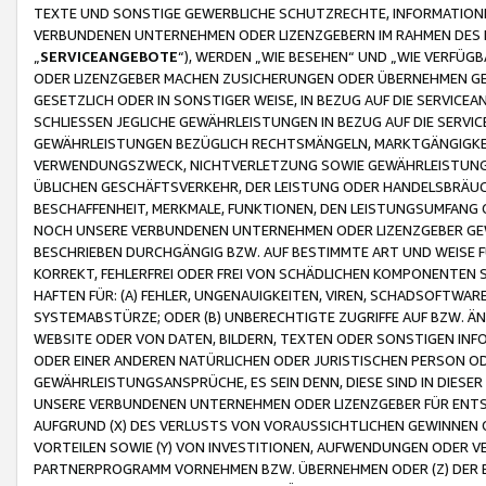
TEXTE UND SONSTIGE GEWERBLICHE SCHUTZRECHTE, INFORMATIONE
VERBUNDENEN UNTERNEHMEN ODER LIZENZGEBERN IM RAHMEN DES
„
SERVICEANGEBOTE
“), WERDEN „WIE BESEHEN“ UND „WIE VERFÜ
ODER LIZENZGEBER MACHEN ZUSICHERUNGEN ODER ÜBERNEHMEN GEW
GESETZLICH ODER IN SONSTIGER WEISE, IN BEZUG AUF DIE SERVI
SCHLIESSEN JEGLICHE GEWÄHRLEISTUNGEN IN BEZUG AUF DIE SERVI
GEWÄHRLEISTUNGEN BEZÜGLICH RECHTSMÄNGELN, MARKTGÄNGIGKEIT
VERWENDUNGSZWECK, NICHTVERLETZUNG SOWIE GEWÄHRLEISTUNGEN 
ÜBLICHEN GESCHÄFTSVERKEHR, DER LEISTUNG ODER HANDELSBRÄUCH
BESCHAFFENHEIT, MERKMALE, FUNKTIONEN, DEN LEISTUNGSUMFANG 
NOCH UNSERE VERBUNDENEN UNTERNEHMEN ODER LIZENZGEBER GEWÄ
BESCHRIEBEN DURCHGÄNGIG BZW. AUF BESTIMMTE ART UND WEISE
KORREKT, FEHLERFREI ODER FREI VON SCHÄDLICHEN KOMPONENTEN
HAFTEN FÜR: (A) FEHLER, UNGENAUIGKEITEN, VIREN, SCHADSOFTW
SYSTEMABSTÜRZE; ODER (B) UNBERECHTIGTE ZUGRIFFE AUF BZW. 
WEBSITE ODER VON DATEN, BILDERN, TEXTEN ODER SONSTIGEN INF
ODER EINER ANDEREN NATÜRLICHEN ODER JURISTISCHEN PERSON OD
GEWÄHRLEISTUNGSANSPRÜCHE, ES SEIN DENN, DIESE SIND IN DIES
UNSERE VERBUNDENEN UNTERNEHMEN ODER LIZENZGEBER FÜR EN
AUFGRUND (X) DES VERLUSTS VON VORAUSSICHTLICHEN GEWINNEN
VORTEILEN SOWIE (Y) VON INVESTITIONEN, AUFWENDUNGEN ODER VE
PARTNERPROGRAMM VORNEHMEN BZW. ÜBERNEHMEN ODER (Z) DER 