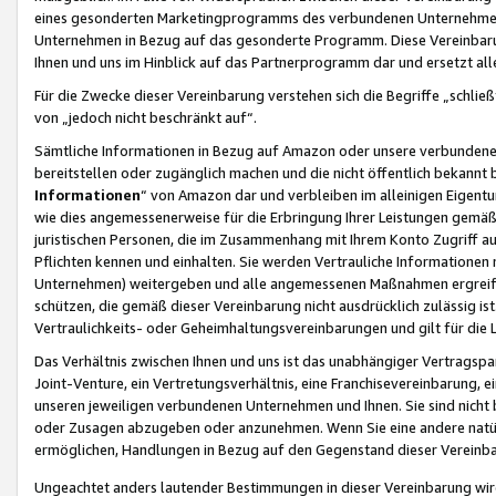
eines gesonderten Marketingprogramms des verbundenen Unternehmens
Unternehmen in Bezug auf das gesonderte Programm. Diese Vereinbarung
Ihnen und uns im Hinblick auf das Partnerprogramm dar und ersetzt al
Für die Zwecke dieser Vereinbarung verstehen sich die Begriffe „schließ
von „jedoch nicht beschränkt auf“.
Sämtliche Informationen in Bezug auf Amazon oder unsere verbunde
bereitstellen oder zugänglich machen und die nicht öffentlich bekannt bz
Informationen
“ von Amazon dar und verbleiben im alleinigen Eigent
wie dies angemessenerweise für die Erbringung Ihrer Leistungen gemäß d
juristischen Personen, die im Zusammenhang mit Ihrem Konto Zugriff au
Pflichten kennen und einhalten. Sie werden Vertrauliche Informationen 
Unternehmen) weitergeben und alle angemessenen Maßnahmen ergreifen
schützen, die gemäß dieser Vereinbarung nicht ausdrücklich zulässig is
Vertraulichkeits- oder Geheimhaltungsvereinbarungen und gilt für die
Das Verhältnis zwischen Ihnen und uns ist das unabhängiger Vertragspa
Joint-Venture, ein Vertretungsverhältnis, eine Franchisevereinbarung, 
unseren jeweiligen verbundenen Unternehmen und Ihnen. Sie sind ni
oder Zusagen abzugeben oder anzunehmen. Wenn Sie eine andere natürli
ermöglichen, Handlungen in Bezug auf den Gegenstand dieser Vereinbar
Ungeachtet anders lautender Bestimmungen in dieser Vereinbarung wird