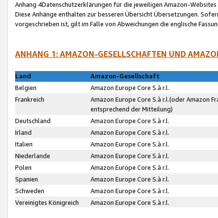
Anhang 4Datenschutzerklärungen für die jeweiligen Amazon-Websites
Diese Anhänge enthalten zur besseren Übersicht Übersetzungen. Sofe
vorgeschrieben ist, gilt im Falle von Abweichungen die englische Fass
ANHANG 1: AMAZON-GESELLSCHAFTEN UND AMAZO
Land
Amazon-Gesellschaft
Belgien
Amazon Europe Core S.à r.l.
Frankreich
Amazon Europe Core S.à r.l.(oder Amazon Fr
entsprechend der Mitteilung)
Deutschland
Amazon Europe Core S.à r.l.
Irland
Amazon Europe Core S.à r.l.
Italien
Amazon Europe Core S.à r.l.
Niederlande
Amazon Europe Core S.à r.l.
Polen
Amazon Europe Core S.à r.l.
Spanien
Amazon Europe Core S.à r.l.
Schweden
Amazon Europe Core S.à r.l.
Vereinigtes Königreich
Amazon Europe Core S.à r.l.