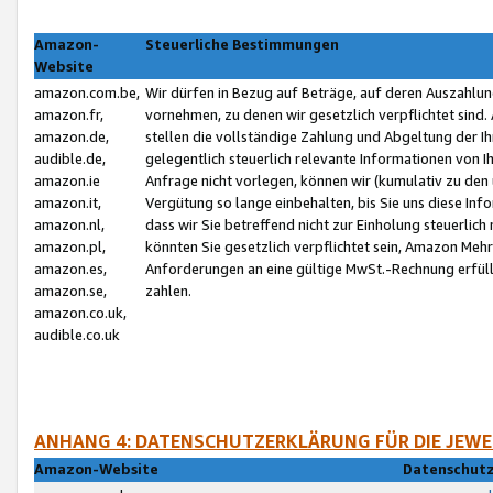
Amazon-
Steuerliche Bestimmungen
Website
amazon.com.be,
Wir dürfen in Bezug auf Beträge, auf deren Auszahlun
amazon.fr,
vornehmen, zu denen wir gesetzlich verpflichtet sind
amazon.de,
stellen die vollständige Zahlung und Abgeltung der 
audible.de,
gelegentlich steuerlich relevante Informationen von I
amazon.ie
Anfrage nicht vorlegen, können wir (kumulativ zu de
amazon.it,
Vergütung so lange einbehalten, bis Sie uns diese Inf
amazon.nl,
dass wir Sie betreffend nicht zur Einholung steuerlich 
amazon.pl,
könnten Sie gesetzlich verpflichtet sein, Amazon Meh
amazon.es,
Anforderungen an eine gültige MwSt.-Rechnung erfüllt
amazon.se,
zahlen.
amazon.co.uk,
audible.co.uk
ANHANG 4: DATENSCHUTZERKLÄRUNG FÜR DIE JEWE
Amazon-Website
Datenschutz