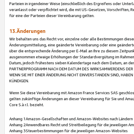
Parteien in irgendeiner Weise (einschließlich des Ergreifens oder Unt
veranlasst oder verpflichtet wird, die mit US-Gesetzen, Vorschriften,
für eine der Parteien dieser Vereinbarung gelten.
13.Änderungen
Wir behalten uns das Recht vor, einzelne oder alle Bestimmungen diese
Änderungsmitteilung, eine geänderte Vereinbarung oder eine geänderte 
über die entsprechende Änderung per E-Mail an Ihre zu diesem Zeitpun
ausgenommen etwaige Erhöhungen der Standardvergütung im Rahmen
Datum, jedoch frühestens sieben Kalendertage nach dem Datum, an de
PARTNERPROGRAMM NACH DEM DATUM DES WIRKSAMWERDENS DER Ä
WENN SIE MIT EINER ÄNDERUNG NICHT EINVERSTANDEN SIND, HABEN S
KÜNDIGEN.
Wenn Sie diese Vereinbarung mit Amazon France Services SAS geschlo
gelten zukünftige Änderungen an dieser Vereinbarung für Sie und Ama
Core S.à r.l. bezieht.
Anhang 1Amazon-Gesellschaften und Amazon-Websites nach Ländern
Anhang 2Anwendbares Recht und Streitbeilegung für die jeweiligen 
Anhang 3Steuerbestimmungen für die jeweiligen Amazon-Websites