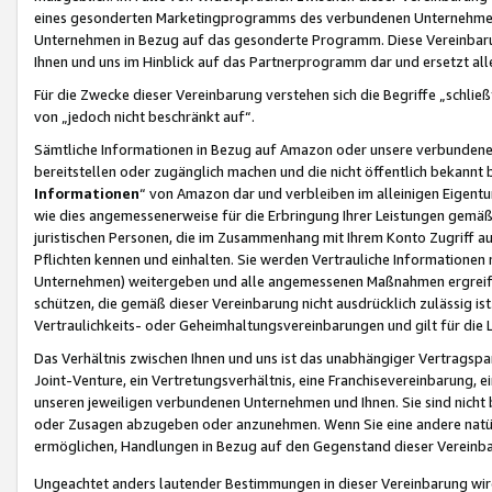
eines gesonderten Marketingprogramms des verbundenen Unternehmens
Unternehmen in Bezug auf das gesonderte Programm. Diese Vereinbarung
Ihnen und uns im Hinblick auf das Partnerprogramm dar und ersetzt al
Für die Zwecke dieser Vereinbarung verstehen sich die Begriffe „schließ
von „jedoch nicht beschränkt auf“.
Sämtliche Informationen in Bezug auf Amazon oder unsere verbunde
bereitstellen oder zugänglich machen und die nicht öffentlich bekannt bz
Informationen
“ von Amazon dar und verbleiben im alleinigen Eigent
wie dies angemessenerweise für die Erbringung Ihrer Leistungen gemäß d
juristischen Personen, die im Zusammenhang mit Ihrem Konto Zugriff au
Pflichten kennen und einhalten. Sie werden Vertrauliche Informationen 
Unternehmen) weitergeben und alle angemessenen Maßnahmen ergreifen
schützen, die gemäß dieser Vereinbarung nicht ausdrücklich zulässig is
Vertraulichkeits- oder Geheimhaltungsvereinbarungen und gilt für die
Das Verhältnis zwischen Ihnen und uns ist das unabhängiger Vertragspa
Joint-Venture, ein Vertretungsverhältnis, eine Franchisevereinbarung, 
unseren jeweiligen verbundenen Unternehmen und Ihnen. Sie sind ni
oder Zusagen abzugeben oder anzunehmen. Wenn Sie eine andere natürli
ermöglichen, Handlungen in Bezug auf den Gegenstand dieser Vereinbar
Ungeachtet anders lautender Bestimmungen in dieser Vereinbarung wird