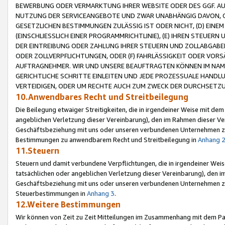
BEWERBUNG ODER VERMARKTUNG IHRER WEBSITE ODER DES GGF. AUF 
NUTZUNG DER SERVICEANGEBOTE UND ZWAR UNABHÄNGIG DAVON, O
GESETZLICHEN BESTIMMUNGEN ZULÄSSIG IST ODER NICHT, (D) EINE
(EINSCHLIESSLICH EINER PROGRAMMRICHTLINIE), (E) IHREN STEUER
DER EINTREIBUNG ODER ZAHLUNG IHRER STEUERN UND ZOLLABGAB
ODER ZOLLVERPFLICHTUNGEN, ODER (F) FAHRLÄSSIGKEIT ODER VORS
AUFTRAGNEHMER. WIR UND UNSERE BEAUFTRAGTEN KÖNNEN IM NAME
GERICHTLICHE SCHRITTE EINLEITEN UND JEDE PROZESSUALE HAND
VERTEIDIGEN, ODER UM RECHTE AUCH ZUM ZWECK DER DURCHSETZU
10.Anwendbares Recht und Streitbeilegung
Die Beilegung etwaiger Streitigkeiten, die in irgendeiner Weise mit de
angeblichen Verletzung dieser Vereinbarung), den im Rahmen dieser Ve
Geschäftsbeziehung mit uns oder unseren verbundenen Unternehmen zu
Bestimmungen zu anwendbarem Recht und Streitbeilegung in
Anhang 
11.Steuern
Steuern und damit verbundene Verpflichtungen, die in irgendeiner Wei
tatsächlichen oder angeblichen Verletzung dieser Vereinbarung), den 
Geschäftsbeziehung mit uns oder unseren verbundenen Unternehmen z
Steuerbestimmungen in
Anhang 3
.
12.Weitere Bestimmungen
Wir können von Zeit zu Zeit Mitteilungen im Zusammenhang mit dem Par