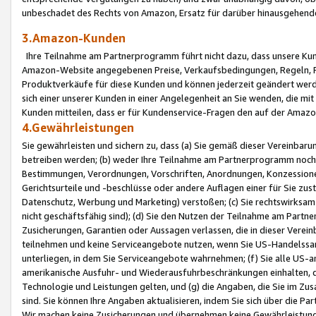
unbeschadet des Rechts von Amazon, Ersatz für darüber hinausgehen
3.Amazon-Kunden
Ihre Teilnahme am Partnerprogramm führt nicht dazu, dass unsere Kun
Amazon-Website angegebenen Preise, Verkaufsbedingungen, Regeln, Ri
Produktverkäufe für diese Kunden und können jederzeit geändert werde
sich einer unserer Kunden in einer Angelegenheit an Sie wenden, die 
Kunden mitteilen, dass er für Kundenservice-Fragen den auf der Ama
4.Gewährleistungen
Sie gewährleisten und sichern zu, dass (a) Sie gemäß dieser Vereinba
betreiben werden; (b) weder Ihre Teilnahme am Partnerprogramm noch d
Bestimmungen, Verordnungen, Vorschriften, Anordnungen, Konzessionen,
Gerichtsurteile und -beschlüsse oder andere Auflagen einer für Sie zu
Datenschutz, Werbung und Marketing) verstoßen; (c) Sie rechtswirksam 
nicht geschäftsfähig sind); (d) Sie den Nutzen der Teilnahme am Partne
Zusicherungen, Garantien oder Aussagen verlassen, die in dieser Verein
teilnehmen und keine Serviceangebote nutzen, wenn Sie US-Handelssa
unterliegen, in dem Sie Serviceangebote wahrnehmen; (f) Sie alle US
amerikanische Ausfuhr- und Wiederausfuhrbeschränkungen einhalten, 
Technologie und Leistungen gelten, und (g) die Angaben, die Sie im 
sind. Sie können Ihre Angaben aktualisieren, indem Sie sich über die 
Wir machen keine Zusicherungen und übernehmen keine Gewährleistun