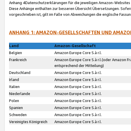
Anhang 4Datenschutzerklärungen für die jeweiligen Amazon-Websites
Diese Anhänge enthalten zur besseren Übersicht Übersetzungen. Sofe
vorgeschrieben ist, gilt im Falle von Abweichungen die englische Fass
ANHANG 1: AMAZON-GESELLSCHAFTEN UND AMAZO
Land
Amazon-Gesellschaft
Belgien
Amazon Europe Core S.à r.l.
Frankreich
Amazon Europe Core S.à r.l.(oder Amazon Fr
entsprechend der Mitteilung)
Deutschland
Amazon Europe Core S.à r.l.
Irland
Amazon Europe Core S.à r.l.
Italien
Amazon Europe Core S.à r.l.
Niederlande
Amazon Europe Core S.à r.l.
Polen
Amazon Europe Core S.à r.l.
Spanien
Amazon Europe Core S.à r.l.
Schweden
Amazon Europe Core S.à r.l.
Vereinigtes Königreich
Amazon Europe Core S.à r.l.