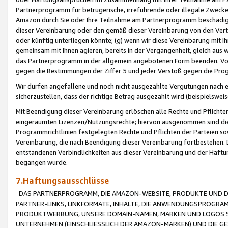
Partnerprogramm für betrügerische, irreführende oder illegale Zwecke
Amazon durch Sie oder Ihre Teilnahme am Partnerprogramm beschädig
dieser Vereinbarung oder den gemäß dieser Vereinbarung von den Vertr
oder künftig unterliegen könnte; (g) wenn wir diese Vereinbarung mit I
gemeinsam mit Ihnen agieren, bereits in der Vergangenheit, gleich aus
das Partnerprogramm in der allgemein angebotenen Form beenden. Vors
gegen die Bestimmungen der Ziffer 5 und jeder Verstoß gegen die Prog
Wir dürfen angefallene und noch nicht ausgezahlte Vergütungen nach 
sicherzustellen, dass der richtige Betrag ausgezahlt wird (beispielsw
Mit Beendigung dieser Vereinbarung erlöschen alle Rechte und Pflichte
eingeräumten Lizenzen/Nutzungsrechte; hiervon ausgenommen sind die in 
Programmrichtlinien festgelegten Rechte und Pflichten der Parteien sow
Vereinbarung, die nach Beendigung dieser Vereinbarung fortbestehen. D
entstandenen Verbindlichkeiten aus dieser Vereinbarung und der Haft
begangen wurde.
7.Haftungsausschlüsse
DAS PARTNERPROGRAMM, DIE AMAZON-WEBSITE, PRODUKTE UND DI
PARTNER-LINKS, LINKFORMATE, INHALTE, DIE ANWENDUNGSPROGR
PRODUKTWERBUNG, UNSERE DOMAIN-NAMEN, MARKEN UND LOGOS S
UNTERNEHMEN (EINSCHLIESSLICH DER AMAZON-MARKEN) UND DIE GE