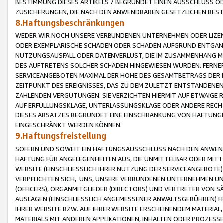
BESTIMMUNG DIESES ARTIKELS 7 BEGRÜNDET EINEN AUSSCHLUSS 
ZUSICHERUNGEN, DIE NACH DEN ANWENDBAREN GESETZLICHEN BE
8.Haftungsbeschränkungen
WEDER WIR NOCH UNSERE VERBUNDENEN UNTERNEHMEN ODER LIZEN
ODER EXEMPLARISCHE SCHÄDEN ODER SCHÄDEN AUFGRUND ENTGANG
NUTZUNGSAUSFALL ODER DATENVERLUST, DIE IM ZUSAMMENHANG MI
DES AUFTRETENS SOLCHER SCHÄDEN HINGEWIESEN WURDEN. FERN
SERVICEANGEBOTEN MAXIMAL DER HÖHE DES GESAMTBETRAGS DER 
ZEITPUNKT DES EREIGNISSES, DAS ZU DEM ZULETZT ENTSTANDENE
ZAHLENDEN VERGÜTUNGEN. SIE VERZICHTEN HIERMIT AUF ETWAIGE 
AUF ERFÜLLUNGSKLAGE, UNTERLASSUNGSKLAGE ODER ANDERE RECHT
DIESES ABSATZES BEGRÜNDET EINE EINSCHRÄNKUNG VON HAFTUNG
EINGESCHRÄNKT WERDEN KÖNNEN.
9.Haftungsfreistellung
SOFERN UND SOWEIT EIN HAFTUNGSAUSSCHLUSS NACH DEN ANWENDB
HAFTUNG FÜR ANGELEGENHEITEN AUS, DIE UNMITTELBAR ODER MITT
WEBSITE (EINSCHLIESSLICH IHRER NUTZUNG DER SERVICEANGEBOTE)
VERPFLICHTEN SICH, UNS, UNSERE VERBUNDENEN UNTERNEHMEN UN
(OFFICERS), ORGANMITGLIEDER (DIRECTORS) UND VERTRETER VON 
AUSLAGEN (EINSCHLIESSLICH ANGEMESSENER ANWALTSGEBÜHREN) FR
IHRER WEBSITE BZW. AUF IHRER WEBSITE ERSCHEINENDEM MATERIAL
MATERIALS MIT ANDEREN APPLIKATIONEN, INHALTEN ODER PROZESSE