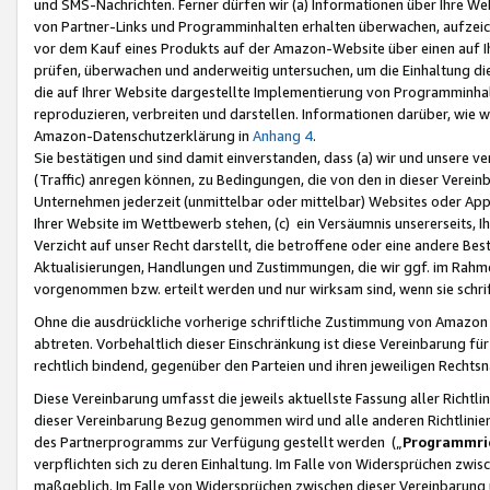
und SMS-Nachrichten. Ferner dürfen wir (a) Informationen über Ihre We
von Partner-Links und Programminhalten erhalten überwachen, aufzei
vor dem Kauf eines Produkts auf der Amazon-Website über einen auf Ih
prüfen, überwachen und anderweitig untersuchen, um die Einhaltung dies
die auf Ihrer Website dargestellte Implementierung von Programminhalt
reproduzieren, verbreiten und darstellen. Informationen darüber, wie w
Amazon-Datenschutzerklärung in
Anhang 4
.
Sie bestätigen und sind damit einverstanden, dass (a) wir und unsere 
(Traffic) anregen können, zu Bedingungen, die von den in dieser Vere
Unternehmen jederzeit (unmittelbar oder mittelbar) Websites oder Appl
Ihrer Website im Wettbewerb stehen, (c) ein Versäumnis unsererseits, I
Verzicht auf unser Recht darstellt, die betroffene oder eine andere B
Aktualisierungen, Handlungen und Zustimmungen, die wir ggf. im Rahme
vorgenommen bzw. erteilt werden und nur wirksam sind, wenn sie schri
Ohne die ausdrückliche vorherige schriftliche Zustimmung von Amazon
abtreten. Vorbehaltlich dieser Einschränkung ist diese Vereinbarung f
rechtlich bindend, gegenüber den Parteien und ihren jeweiligen Rech
Diese Vereinbarung umfasst die jeweils aktuellste Fassung aller Richtli
dieser Vereinbarung Bezug genommen wird und alle anderen Richtlinie
des Partnerprogramms zur Verfügung gestellt werden („
Programmric
verpflichten sich zu deren Einhaltung. Im Falle von Widersprüchen zwi
maßgeblich. Im Falle von Widersprüchen zwischen dieser Vereinbarun