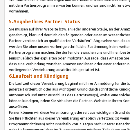
mit dem Partnerprogramm erwarten können, und wir sind nicht für etwa
vornehmen.
5.Angabe Ihres Partner-Status
Sie müssen auf Ihrer Website bzw. an jeder anderen Stelle, an der Am
genehmigt, klar und deutlich den folgenden oder einen im Wesentlichen
Partner verdiene ich an qualifizierten Verkäufen“. Abgesehen von die
werden Sie ohne unsere vorherige schriftliche Zustimmung keine weite
Partnerprogramm machen. Sie dürfen die zwischen uns und Ihnen best
(einschließlich der expliziten oder impliziten Aussage, dass Amazon Si
dass eine Verbindung zwischen Amazon und Ihnen oder einer anderen natü
vorliegenden Vereinbarung ausdrücklich gestattet ist.
6.Laufzeit und Kündigung
Die Laufzeit dieser Vereinbarung beginnt mit Ihrer Anmeldung für die 
jederzeit ordentlich oder aus wichtigem Grund durch schriftliche Kündi
automatisch und unter Ausschluss des Gerichtswegs), wobei eine solch
können kündigen, indem Sie sich über die Partner-Website in Ihrem Ko
auswählen.
Ferner können wir diese Vereinbarung jederzeit aus wichtigem Grund dur
Sie Ihre Pflichten aus dieser Vereinbarung erheblich verletzen; (b) wen
Programmrichtlinien) nicht innerhalb von 7 Tagen nach unserer Benachr
oder Haftungsansprüchen im Zusammenhang mit Ihrer Teilnahme am Pa