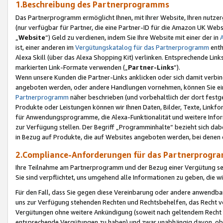
1.Beschreibung des Partnerprogramms
Das Partnerprogramm ermöglicht Ihnen, mit Ihrer Website, Ihren nutzer
(nur verfügbar für Partner, die eine Partner-ID für die Amazon UK We
„
Website
“) Geld zu verdienen, indem Sie Ihre Website mit einer der in
ist, einer anderen im
Vergütungskatalog für das Partnerprogramm
enth
Alexa Skill (über das Alexa Shopping Kit) verlinken. Entsprechende Lin
markierten Link-Formate verwenden („
Partner-Links
“).
Wenn unsere Kunden die Partner-Links anklicken oder sich damit verbi
angeboten werden, oder andere Handlungen vornehmen, können Sie eine
Partnerprogramm
näher beschrieben (und vorbehaltlich der dort festg
Produkte oder Leistungen können wir Ihnen Daten, Bilder, Texte, Linkfo
für Anwendungsprogramme, die Alexa-Funktionalität und weitere Inf
zur Verfügung stellen. Der Begriff „Programminhalte“ bezieht sich dabe
in Bezug auf Produkte, die auf Websites angeboten werden, bei denen 
2.Compliance-Anforderungen für das Partnerprog
Ihre Teilnahme am Partnerprogramm und der Bezug einer Vergütung setz
Sie sind verpflichtet, uns umgehend alle Informationen zu geben, die w
Für den Fall, dass Sie gegen diese Vereinbarung oder andere anwendba
uns zur Verfügung stehenden Rechten und Rechtsbehelfen, das Recht vo
Vergütungen ohne weitere Ankündigung (soweit nach geltendem Recht z
entsprechende Vergütungen zu haben) und zwar unabhängig davon, ob 