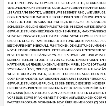
TEXTE UND SONSTIGE GEWERBLICHE SCHUTZRECHTE, INFORMATIONE
VERBUNDENEN UNTERNEHMEN ODER LIZENZGEBERN IM RAHMEN DES
„
SERVICEANGEBOTE
“), WERDEN „WIE BESEHEN“ UND „WIE VERFÜ
ODER LIZENZGEBER MACHEN ZUSICHERUNGEN ODER ÜBERNEHMEN GEW
GESETZLICH ODER IN SONSTIGER WEISE, IN BEZUG AUF DIE SERVI
SCHLIESSEN JEGLICHE GEWÄHRLEISTUNGEN IN BEZUG AUF DIE SERVI
GEWÄHRLEISTUNGEN BEZÜGLICH RECHTSMÄNGELN, MARKTGÄNGIGKEIT
VERWENDUNGSZWECK, NICHTVERLETZUNG SOWIE GEWÄHRLEISTUNGEN 
ÜBLICHEN GESCHÄFTSVERKEHR, DER LEISTUNG ODER HANDELSBRÄUCH
BESCHAFFENHEIT, MERKMALE, FUNKTIONEN, DEN LEISTUNGSUMFANG 
NOCH UNSERE VERBUNDENEN UNTERNEHMEN ODER LIZENZGEBER GEWÄ
BESCHRIEBEN DURCHGÄNGIG BZW. AUF BESTIMMTE ART UND WEISE
KORREKT, FEHLERFREI ODER FREI VON SCHÄDLICHEN KOMPONENTEN
HAFTEN FÜR: (A) FEHLER, UNGENAUIGKEITEN, VIREN, SCHADSOFTW
SYSTEMABSTÜRZE; ODER (B) UNBERECHTIGTE ZUGRIFFE AUF BZW. 
WEBSITE ODER VON DATEN, BILDERN, TEXTEN ODER SONSTIGEN INF
ODER EINER ANDEREN NATÜRLICHEN ODER JURISTISCHEN PERSON OD
GEWÄHRLEISTUNGSANSPRÜCHE, ES SEIN DENN, DIESE SIND IN DIES
UNSERE VERBUNDENEN UNTERNEHMEN ODER LIZENZGEBER FÜR EN
AUFGRUND (X) DES VERLUSTS VON VORAUSSICHTLICHEN GEWINNEN
VORTEILEN SOWIE (Y) VON INVESTITIONEN, AUFWENDUNGEN ODER VE
PARTNERPROGRAMM VORNEHMEN BZW. ÜBERNEHMEN ODER (Z) DER 