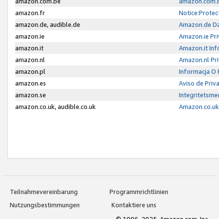
amazon.com.be
amazon.com.b
amazon.fr
Notice:Protec
amazon.de, audible.de
Amazon.de Da
amazon.ie
Amazon.ie Pri
amazon.it
Amazon.it Inf
amazon.nl
Amazon.nl Pri
amazon.pl
Informacja O
amazon.es
Aviso de Priv
amazon.se
Integritetsm
amazon.co.uk, audible.co.uk
Amazon.co.uk 
Teilnahmevereinbarung
Programmrichtlinien
Nutzungsbestimmungen
Kontaktiere uns