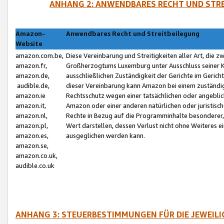
ANHANG 2: ANWENDBARES RECHT UND STRE
Amazon-
Anwendbares Recht und Streitbeilegung
Website
amazon.com.be,
Diese Vereinbarung und Streitigkeiten aller Art, die 
amazon.fr,
Großherzogtums Luxemburg unter Ausschluss seiner Kol
amazon.de,
ausschließlichen Zuständigkeit der Gerichte im Geri
audible.de,
dieser Vereinbarung kann Amazon bei einem zuständig
amazon.ie
Rechtsschutz wegen einer tatsächlichen oder angebli
amazon.it,
Amazon oder einer anderen natürlichen oder juristisc
amazon.nl,
Rechte in Bezug auf die Programminhalte besonderer,
amazon.pl,
Wert darstellen, dessen Verlust nicht ohne Weiteres e
amazon.es,
ausgeglichen werden kann.
amazon.se,
amazon.co.uk,
audible.co.uk
ANHANG 3: STEUERBESTIMMUNGEN FÜR DIE JEWEIL