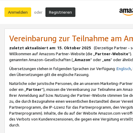
Anmelden
Registrieren
oder
Vereinbarung zur Teilnahme am 
zuletzt aktualisiert am
:
15. Oktober 2025
(Derzeitige Partner - 
Willkommen auf Amazons Partner-Website (die „
Partner-Website
“)
genannten Amazon-Gesellschaften („
Amazon
“ oder „
uns
“ oder ähnli
Übersetzungen stehen in folgenden Sprachen zur Verfügung :
Englisch
,
den Übersetzungen gilt die englische Fassung.
Natürliche oder juristische Personen, die an unserem Marketing-Partn
oder ein „
Partner
“), müssen die Vereinbarung zur Teilnahme am Ama
Ihrer Anmeldung auf bzw. Nutzung der Partner-Website stimmen Sie die
zu, die durch Bezugnahme einen wesentlichen Bestandteil dieser Verei
Partnerprogramm, die IP-Lizenz für das Partnerprogramm, den Vergütu
Partnerprogramm). Inhalte, die du auf der Website Amazon.com veröffe
des Verbots von Kundenrezensionen, die gegen eine Vergütung erstellt, 
durch.