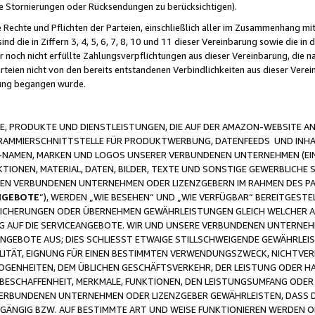
ge Stornierungen oder Rücksendungen zu berücksichtigen).
 Rechte und Pflichten der Parteien, einschließlich aller im Zusammenhang m
 die in Ziffern 3, 4, 5, 6, 7, 8, 10 und 11 dieser Vereinbarung sowie die in
er noch nicht erfüllte Zahlungsverpflichtungen aus dieser Vereinbarung, die
arteien nicht von den bereits entstandenen Verbindlichkeiten aus dieser Ver
gung begangen wurde.
 PRODUKTE UND DIENSTLEISTUNGEN, DIE AUF DER AMAZON-WEBSITE AN
GRAMMIERSCHNITTSTELLE FÜR PRODUKTWERBUNG, DATENFEEDS UND INH
-NAMEN, MARKEN UND LOGOS UNSERER VERBUNDENEN UNTERNEHMEN (EIN
IONEN, MATERIAL, DATEN, BILDER, TEXTE UND SONSTIGE GEWERBLICHE 
EREN VERBUNDENEN UNTERNEHMEN ODER LIZENZGEBERN IM RAHMEN DES 
NGEBOTE
“), WERDEN „WIE BESEHEN“ UND „WIE VERFÜGBAR“ BEREITGEST
CHERUNGEN ODER ÜBERNEHMEN GEWÄHRLEISTUNGEN GLEICH WELCHER AR
ZUG AUF DIE SERVICEANGEBOTE. WIR UND UNSERE VERBUNDENEN UNTERNEH
ANGEBOTE AUS; DIES SCHLIESST ETWAIGE STILLSCHWEIGENDE GEWÄHRLE
LITÄT, EIGNUNG FÜR EINEN BESTIMMTEN VERWENDUNGSZWECK, NICHTVER
OGENHEITEN, DEM ÜBLICHEN GESCHÄFTSVERKEHR, DER LEISTUNG ODER H
 BESCHAFFENHEIT, MERKMALE, FUNKTIONEN, DEN LEISTUNGSUMFANG ODER
VERBUNDENEN UNTERNEHMEN ODER LIZENZGEBER GEWÄHRLEISTEN, DASS D
HGÄNGIG BZW. AUF BESTIMMTE ART UND WEISE FUNKTIONIEREN WERDEN 