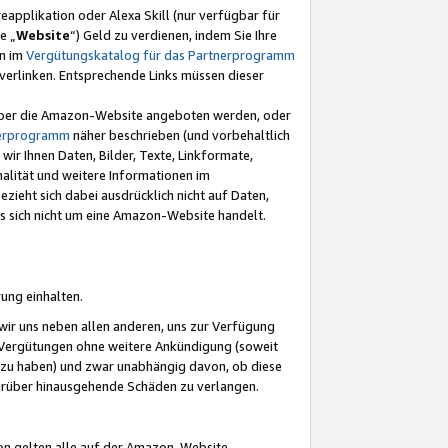
eapplikation oder Alexa Skill (nur verfügbar für
e „
Website
“) Geld zu verdienen, indem Sie Ihre
en im
Vergütungskatalog für das Partnerprogramm
t) verlinken. Entsprechende Links müssen dieser
e über die Amazon-Website angeboten werden, oder
nerprogramm
näher beschrieben (und vorbehaltlich
ir Ihnen Daten, Bilder, Texte, Linkformate,
alität und weitere Informationen im
zieht sich dabei ausdrücklich nicht auf Daten,
es sich nicht um eine Amazon-Website handelt.
rung einhalten.
ir uns neben allen anderen, uns zur Verfügung
n Vergütungen ohne weitere Ankündigung (soweit
 zu haben) und zwar unabhängig davon, ob diese
darüber hinausgehende Schäden zu verlangen.
on gelten alle auf der Amazon-Website