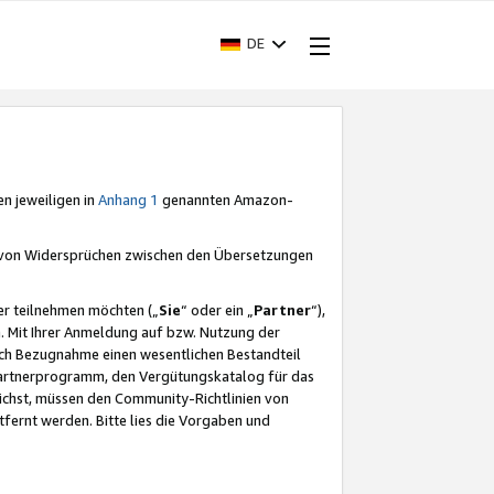
DE
en jeweiligen in
Anhang 1
genannten Amazon-
e von Widersprüchen zwischen den Übersetzungen
er teilnehmen möchten („
Sie
“ oder ein „
Partner
“),
. Mit Ihrer Anmeldung auf bzw. Nutzung der
durch Bezugnahme einen wesentlichen Bestandteil
 Partnerprogramm, den Vergütungskatalog für das
ichst, müssen den Community-Richtlinien von
fernt werden. Bitte lies die Vorgaben und