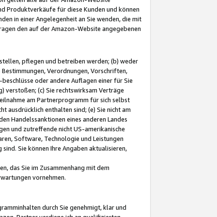
und Produktverkäufe für diese Kunden und können
nden in einer Angelegenheit an Sie wenden, die mit
e-Fragen den auf der Amazon-Website angegebenen
stellen, pflegen und betreiben werden; (b) weder
e Bestimmungen, Verordnungen, Vorschriften,
-beschlüsse oder andere Auflagen einer für Sie
 verstoßen; (c) Sie rechtswirksam Verträge
r Teilnahme am Partnerprogramm für sich selbst
t ausdrücklich enthalten sind; (e) Sie nicht am
den Handelssanktionen eines anderen Landes
gen und zutreffende nicht US-amerikanische
ren, Software, Technologie und Leistungen
sind. Sie können Ihre Angaben aktualisieren,
men, das Sie im Zusammenhang mit dem
 Erwartungen vornehmen.
ogramminhalten durch Sie genehmigt, klar und
zon-Partner verdiene ich an qualifizierten