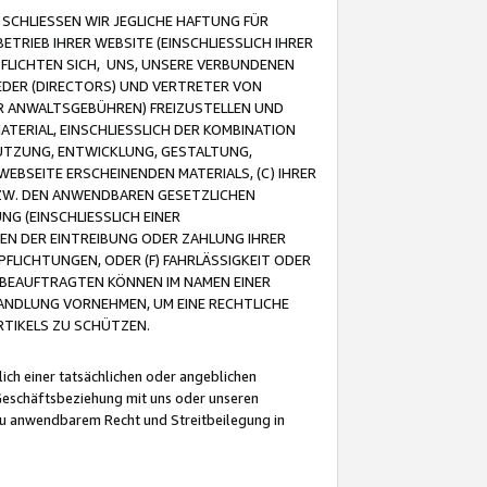
CHLIESSEN WIR JEGLICHE HAFTUNG FÜR
TRIEB IHRER WEBSITE (EINSCHLIESSLICH IHRER
FLICHTEN SICH, UNS, UNSERE VERBUNDENEN
EDER (DIRECTORS) UND VERTRETER VON
R ANWALTSGEBÜHREN) FREIZUSTELLEN UND
ATERIAL, EINSCHLIESSLICH DER KOMBINATION
NUTZUNG, ENTWICKLUNG, GESTALTUNG,
EBSEITE ERSCHEINENDEN MATERIALS, (C) IHRER
ZW. DEN ANWENDBAREN GESETZLICHEN
NG (EINSCHLIESSLICH EINER
BEN DER EINTREIBUNG ODER ZAHLUNG IHRER
LICHTUNGEN, ODER (F) FAHRLÄSSIGKEIT ODER
 BEAUFTRAGTEN KÖNNEN IM NAMEN EINER
HANDLUNG VORNEHMEN, UM EINE RECHTLICHE
TIKELS ZU SCHÜTZEN.
ich einer tatsächlichen oder angeblichen
Geschäftsbeziehung mit uns oder unseren
u anwendbarem Recht und Streitbeilegung in