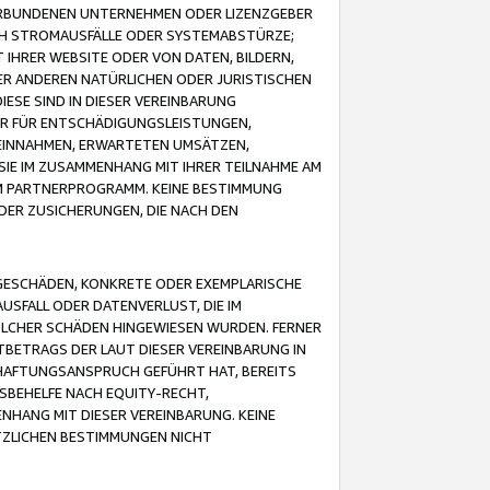
VERBUNDENEN UNTERNEHMEN ODER LIZENZGEBER
ICH STROMAUSFÄLLE ODER SYSTEMABSTÜRZE;
IHRER WEBSITE ODER VON DATEN, BILDERN,
ER ANDEREN NATÜRLICHEN ODER JURISTISCHEN
ESE SIND IN DIESER VEREINBARUNG
R FÜR ENTSCHÄDIGUNGSLEISTUNGEN,
EINNAHMEN, ERWARTETEN UMSÄTZEN,
SIE IM ZUSAMMENHANG MIT IHRER TEILNAHME AM
M PARTNERPROGRAMM. KEINE BESTIMMUNG
DER ZUSICHERUNGEN, DIE NACH DEN
GESCHÄDEN, KONKRETE ODER EXEMPLARISCHE
SFALL ODER DATENVERLUST, DIE IM
OLCHER SCHÄDEN HINGEWIESEN WURDEN. FERNER
BETRAGS DER LAUT DIESER VEREINBARUNG IN
HAFTUNGSANSPRUCH GEFÜHRT HAT, BEREITS
SBEHELFE NACH EQUITY-RECHT,
NHANG MIT DIESER VEREINBARUNG. KEINE
TZLICHEN BESTIMMUNGEN NICHT