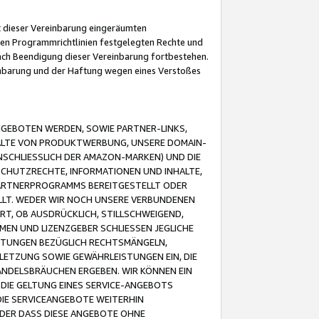
it dieser Vereinbarung eingeräumten
 den Programmrichtlinien festgelegten Rechte und
 nach Beendigung dieser Vereinbarung fortbestehen.
einbarung und der Haftung wegen eines Verstoßes
GEBOTEN WERDEN, SOWIE PARTNER-LINKS,
ALTE VON PRODUKTWERBUNG, UNSERE DOMAIN-
SCHLIESSLICH DER AMAZON-MARKEN) UND DIE
SCHUTZRECHTE, INFORMATIONEN UND INHALTE,
PARTNERPROGRAMMS BEREITGESTELLT ODER
ELLT. WEDER WIR NOCH UNSERE VERBUNDENEN
T, OB AUSDRÜCKLICH, STILLSCHWEIGEND,
MEN UND LIZENZGEBER SCHLIESSEN JEGLICHE
ISTUNGEN BEZÜGLICH RECHTSMÄNGELN,
LETZUNG SOWIE GEWÄHRLEISTUNGEN EIN, DIE
ANDELSBRÄUCHEN ERGEBEN. WIR KÖNNEN EIN
 DIE GELTUNG EINES SERVICE-ANGEBOTS
IE SERVICEANGEBOTE WEITERHIN
ODER DASS DIESE ANGEBOTE OHNE