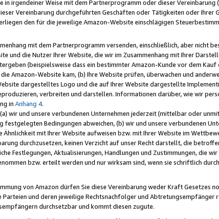
e in irgendeiner Weise mit dem Partnerprogramm oder dieser Vereinbarung (ei
ieser Vereinbarung durchgeführten Geschäften oder Tätigkeiten oder Ihrer 
liegen den für die jeweilige Amazon-Website einschlägigen Steuerbestim
mmenhang mit dem Partnerprogramm versenden, einschließlich, aber nicht be
site und die Nutzer Ihrer Website, die wir im Zusammenhang mit Ihrer Darst
itergeben (beispielsweise dass ein bestimmter Amazon-Kunde vor dem Kauf
uf die Amazon-Website kam, (b) Ihre Website prüfen, überwachen und anderwei
r Website dargestelltes Logo und die auf Ihrer Website dargestellte Impleme
reproduzieren, verbreiten und darstellen. Informationen darüber, wie wir per
ng in
Anhang 4
.
 (a) wir und unsere verbundenen Unternehmen jederzeit (mittelbar oder unmit
ng festgelegten Bedingungen abweichen, (b) wir und unsere verbundenen Unte
 Ähnlichkeit mit Ihrer Website aufweisen bzw. mit Ihrer Website im Wettbewer
barung durchzusetzen, keinen Verzicht auf unser Recht darstellt, die betrof
liche Festlegungen, Aktualisierungen, Handlungen und Zustimmungen, die wi
enommen bzw. erteilt werden und nur wirksam sind, wenn sie schriftlich dur
stimmung von Amazon dürfen Sie diese Vereinbarung weder Kraft Gesetzes no
die Parteien und deren jeweilige Rechtsnachfolger und Abtretungsempfänger 
ngsempfängern durchsetzbar und kommt diesen zugute.