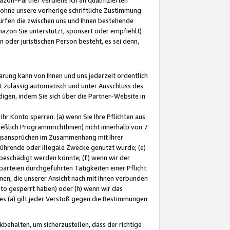
ohne unsere vorherige schriftliche Zustimmung
ürfen die zwischen uns und Ihnen bestehende
mazon Sie unterstützt, sponsert oder empfiehlt)
oder juristischen Person besteht, es sei denn,
arung kann von Ihnen und uns jederzeit ordentlich
t zulässig automatisch und unter Ausschluss des
gen, indem Sie sich über die Partner-Website in
hr Konto sperren: (a) wenn Sie Ihre Pflichten aus
eßlich Programmrichtlinien) nicht innerhalb von 7
ngsansprüchen im Zusammenhang mit Ihrer
ührende oder illegale Zwecke genutzt wurde; (e)
eschädigt werden könnte; (f) wenn wir der
rteien durchgeführten Tätigkeiten einer Pflicht
nen, die unserer Ansicht nach mit Ihnen verbunden
nto gesperrt haben) oder (h) wenn wir das
 (a) gilt jeder Verstoß gegen die Bestimmungen
ehalten, um sicherzustellen, dass der richtige