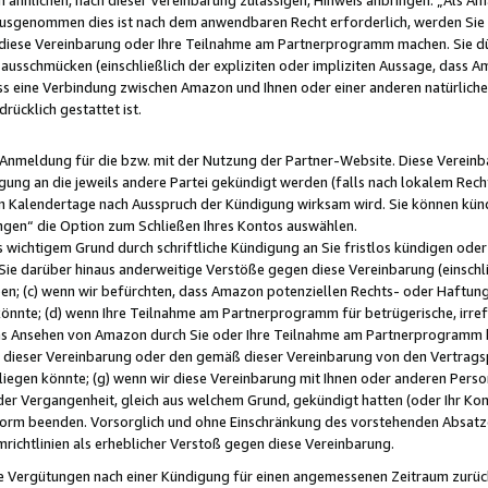
usgenommen dies ist nach dem anwendbaren Recht erforderlich, werden Sie 
f diese Vereinbarung oder Ihre Teilnahme am Partnerprogramm machen. Sie d
usschmücken (einschließlich der expliziten oder impliziten Aussage, dass A
 eine Verbindung zwischen Amazon und Ihnen oder einer anderen natürlichen 
rücklich gestattet ist.
r Anmeldung für die bzw. mit der Nutzung der Partner-Website. Diese Vereinb
gung an die jeweils andere Partei gekündigt werden (falls nach lokalem Rech
n Kalendertage nach Ausspruch der Kündigung wirksam wird. Sie können kündi
ngen“ die Option zum Schließen Ihres Kontos auswählen.
 wichtigem Grund durch schriftliche Kündigung an Sie fristlos kündigen oder I
 Sie darüber hinaus anderweitige Verstöße gegen diese Vereinbarung (einschli
ben; (c) wenn wir befürchten, dass Amazon potenziellen Rechts- oder Haftu
nnte; (d) wenn Ihre Teilnahme am Partnerprogramm für betrügerische, irref
das Ansehen von Amazon durch Sie oder Ihre Teilnahme am Partnerprogramm b
ieser Vereinbarung oder den gemäß dieser Vereinbarung von den Vertragspa
liegen könnte; (g) wenn wir diese Vereinbarung mit Ihnen oder anderen Perso
 der Vergangenheit, gleich aus welchem Grund, gekündigt hatten (oder Ihr Ko
rm beenden. Vorsorglich und ohne Einschränkung des vorstehenden Absatzes
richtlinien als erheblicher Verstoß gegen diese Vereinbarung.
e Vergütungen nach einer Kündigung für einen angemessenen Zeitraum zurückb