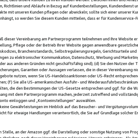
, Richtlinien und Abläufe in Bezug auf Kundenbestellungen, Kundendienst 
kte mit unseren Kunden pflegen oder abwickeln; sollte sich einer unserer Ku
nhängt, so werden Sie diesem Kunden mitteilen, dass er für Kundenservic
emäß dieser Vereinbarung am Partnerprogramm teilnehmen und Ihre Website er
ellung, Pflege oder der Betrieb Ihrer Website gegen anwendbare gesetzlich
skodizes, Branchenstandards, Selbstregulierungsregeln, Gerichtsurteile und 
ngen zu elektronischer Kommunikation, Datenschutz, Werbung und Marketing)
 oder aus anderen Gründen nicht geschäftsfähig sind); (d) Sie den Nutzen de
cherungen, Garantien oder Aussagen verlassen, die in dieser Vereinbarung nich
gebote nutzen, wenn Sie US-Handelssanktionen oder US-Recht entsprechen
men; (f) Sie alle US-amerikanischen Ausfuhr- und Wiederausfuhrbeschränkun
ten, die den Bestimmungen der US-Gesetze entsprechen und ggf. für die Wa
hang mit dem Partnerprogramm machen, jederzeit zutreffend und vollständig 
 Konto einloggen und „Kontoeinstellungen“ auswählen.
keine Gewährleistungen im Hinblick auf das Besucher- und Vergütungsvolu
icht für etwaige Handlungen verantwortlich, die Sie auf Grundlage solcher
en Stelle, an der Amazon ggf. die Darstellung oder sonstige Nutzung von Pr
 ähnlichen, nach dieser Vereinbarung zulässigen, Hinweis anbringen: „Als Ama