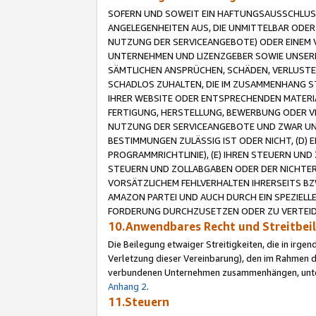
SOFERN UND SOWEIT EIN HAFTUNGSAUSSCHLUSS
ANGELEGENHEITEN AUS, DIE UNMITTELBAR ODER 
NUTZUNG DER SERVICEANGEBOTE) ODER EINEM V
UNTERNEHMEN UND LIZENZGEBER SOWIE UNSERE 
SÄMTLICHEN ANSPRÜCHEN, SCHÄDEN, VERLUSTE
SCHADLOS ZUHALTEN, DIE IM ZUSAMMENHANG STE
IHRER WEBSITE ODER ENTSPRECHENDEN MATERIA
FERTIGUNG, HERSTELLUNG, BEWERBUNG ODER VE
NUTZUNG DER SERVICEANGEBOTE UND ZWAR UN
BESTIMMUNGEN ZULÄSSIG IST ODER NICHT, (D) 
PROGRAMMRICHTLINIE), (E) IHREN STEUERN UN
STEUERN UND ZOLLABGABEN ODER DER NICHTER
VORSÄTZLICHEM FEHLVERHALTEN IHRERSEITS BZ
AMAZON PARTEI UND AUCH DURCH EIN SPEZIELL
FORDERUNG DURCHZUSETZEN ODER ZU VERTEIDI
10.Anwendbares Recht und Streitbe
Die Beilegung etwaiger Streitigkeiten, die in irg
Verletzung dieser Vereinbarung), den im Rahmen d
verbundenen Unternehmen zusammenhängen, unterl
Anhang 2
.
11.Steuern