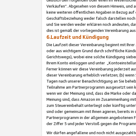
Verkäufen“. Abgesehen von diesem Hinweis, und a
keine weiteren öffentlichen Angaben in Bezug au
Geschäftsbeziehung weder falsch darstellen noch a
und Sie werden weder erklären noch andeuten, dass
dies ist gemäß der vorliegenden Vereinbarung ausd
6.Laufzeit und Kündigung
Die Laufzeit dieser Vereinbarung beginnt mit Ihre
oder aus wichtigem Grund durch schriftliche Kündi
Gerichtswegs), wobei eine solche Kündigung siebe
Ihrem Konto einloggen und unter „Kontoeinstellu
Ferner können wir diese Vereinbarung jederzeit aus
dieser Vereinbarung erheblich verletzen; (b) wenn
Tagen nach unserer Benachrichtigung an Sie behe
Teilnahme am Partnerprogramm ausgesetzt sein kö
wenn wir der Meinung sind, dass die Marke oder 
Meinung sind, dass Amazon im Zusammenhang mit d
zum Steuereinbehalt unterliegt oder künftig unter
sind oder gemeinsam mit Ihnen agieren, bereits in
Partnerprogramm in der allgemein angebotenen Fo
der Ziffer 5 und jeder Verstoß gegen die Programm
Wir dürfen angefallene und noch nicht ausgezahlt