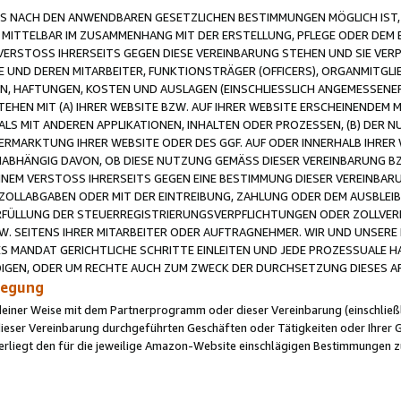
 NACH DEN ANWENDBAREN GESETZLICHEN BESTIMMUNGEN MÖGLICH IST, S
MITTELBAR IM ZUSAMMENHANG MIT DER ERSTELLUNG, PFLEGE ODER DEM BE
ERSTOSS IHRERSEITS GEGEN DIESE VEREINBARUNG STEHEN UND SIE VERP
UND DEREN MITARBEITER, FUNKTIONSTRÄGER (OFFICERS), ORGANMITGLI
N, HAFTUNGEN, KOSTEN UND AUSLAGEN (EINSCHLIESSLICH ANGEMESSENE
HEN MIT (A) IHRER WEBSITE BZW. AUF IHRER WEBSITE ERSCHEINENDEM M
LS MIT ANDEREN APPLIKATIONEN, INHALTEN ODER PROZESSEN, (B) DER 
RMARKTUNG IHRER WEBSITE ODER DES GGF. AUF ODER INNERHALB IHRER W
ABHÄNGIG DAVON, OB DIESE NUTZUNG GEMÄSS DIESER VEREINBARUNG B
EINEM VERSTOSS IHRERSEITS GEGEN EINE BESTIMMUNG DIESER VEREINBARU
D ZOLLABGABEN ODER MIT DER EINTREIBUNG, ZAHLUNG ODER DEM AUSBLEI
FÜLLUNG DER STEUERREGISTRIERUNGSVERPFLICHTUNGEN ODER ZOLLVERPF
W. SEITENS IHRER MITARBEITER ODER AUFTRAGNEHMER. WIR UND UNSERE
ES MANDAT GERICHTLICHE SCHRITTE EINLEITEN UND JEDE PROZESSUALE 
GEN, ODER UM RECHTE AUCH ZUM ZWECK DER DURCHSETZUNG DIESES AR
ilegung
endeiner Weise mit dem Partnerprogramm oder dieser Vereinbarung (einschließl
ieser Vereinbarung durchgeführten Geschäften oder Tätigkeiten oder Ihrer 
iegt den für die jeweilige Amazon-Website einschlägigen Bestimmungen z