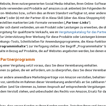
ebsite, Ihren nutzergenerierten Social Media-Inhalten, Ihren Online-Softwar
ebsite verwenden und Produkte auf amazon.co.uk anbieten) (im Folgenden Ihr
-Websites bzw., sofern dies an Ihrem Standort verfügbar ist, einer ander
ite
“) oder (ii) mit der Partner-ID in Alexa Skill (über das Alexa Shopping Ki
estellten markierten Link-Formate verwenden („
Partner-Links
“).
oder sich damit verbinden, um ein Produkt oder Leistungen zu erwerben, di
gütung für qualifizierte Verkäufe, wie im
Vergütungskatalog für das Part
Zur Unterstützung Ihrer Werbung für diese Produkte oder Leistungen können w
linkungs-Tools, Schnittstellen für Anwendungsprogramme, die Alexa-Funktion
Programminhalte
“) zur Verfügung stellen. Der Begriff „Programminhalte“ be
halte in Bezug auf Produkte, die auf Websites angeboten werden, bei denen 
as Partnerprogramm
einer Vergütung setzt voraus, dass Sie diese Vereinbarung einhalten.
ionen zu geben, die wir anfordern, um zu überprüfen, dass Sie diese Vereinba
oder andere anwendbare Marketingverträge von Amazon verstoßen, behalten w
 vor, sämtliche im Rahmen dieser Vereinbarung andernfalls an Sie zahlbare
tellen (und Sie stimmen zu, keinen Anspruch auf entsprechende Vergütungen
 dem Verstoß stehen, und unbeschadet des Rechts von Amazon, Ersatz für 
azu, dass unsere Kunden zu Ihren Kunden werden. Zwischen Ihnen und Amaz