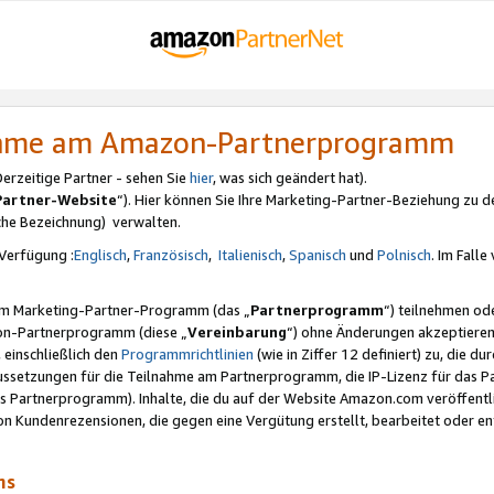
nahme am Amazon-Partnerprogramm
rzeitige Partner - sehen Sie
hier
, was sich geändert hat).
Partner-Website
“). Hier können Sie Ihre Marketing-Partner-Beziehung zu d
iche Bezeichnung) verwalten.
Verfügung :
Englisch
,
Französisch
,
Italienisch
,
Spanisch
und
Polnisch
. Im Fall
erem Marketing-Partner-Programm (das „
Partnerprogramm
“) teilnehmen od
on-Partnerprogramm (diese „
Vereinbarung
“) ohne Änderungen akzeptieren
 einschließlich den
Programmrichtlinien
(wie in Ziffer 12 definiert) zu, die 
raussetzungen für die Teilnahme am Partnerprogramm, die IP-Lizenz für das
s Partnerprogramm). Inhalte, die du auf der Website Amazon.com veröffentl
n Kundenrezensionen, die gegen eine Vergütung erstellt, bearbeitet oder ent
mms