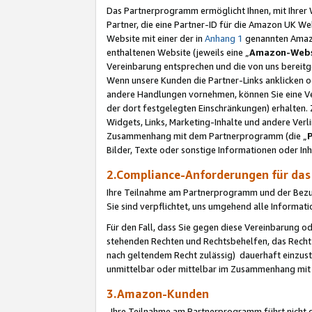
Das Partnerprogramm ermöglicht Ihnen, mit Ihrer W
Partner, die eine Partner-ID für die Amazon UK W
Website mit einer der in
Anhang 1
genannten Amazon
enthaltenen Website (jeweils eine „
Amazon-Webs
Vereinbarung entsprechen und die von uns bereitg
Wenn unsere Kunden die Partner-Links anklicken 
andere Handlungen vornehmen, können Sie eine Ver
der dort festgelegten Einschränkungen) erhalten. 
Widgets, Links, Marketing-Inhalte und andere Ver
Zusammenhang mit dem Partnerprogramm (die „
Bilder, Texte oder sonstige Informationen oder In
2.Compliance-Anforderungen für d
Ihre Teilnahme am Partnerprogramm und der Bezug 
Sie sind verpflichtet, uns umgehend alle Informat
Für den Fall, dass Sie gegen diese Vereinbarung 
stehenden Rechten und Rechtsbehelfen, das Recht
nach geltendem Recht zulässig) dauerhaft einzus
unmittelbar oder mittelbar im Zusammenhang mit
3.Amazon-Kunden
Ihre Teilnahme am Partnerprogramm führt nicht d