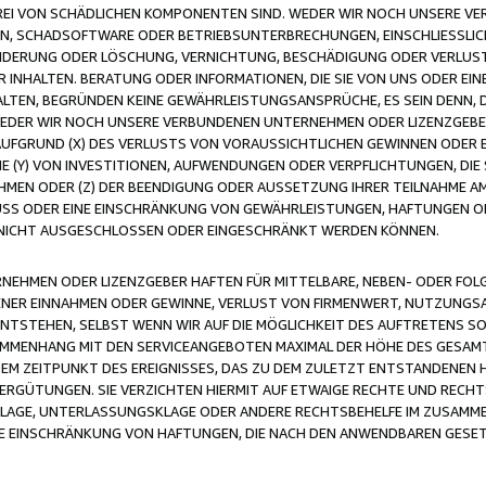
FREI VON SCHÄDLICHEN KOMPONENTEN SIND. WEDER WIR NOCH UNSERE 
VIREN, SCHADSOFTWARE ODER BETRIEBSUNTERBRECHUNGEN, EINSCHLIESSL
ÄNDERUNG ODER LÖSCHUNG, VERNICHTUNG, BESCHÄDIGUNG ODER VERLUST 
INHALTEN. BERATUNG ODER INFORMATIONEN, DIE SIE VON UNS ODER EIN
LTEN, BEGRÜNDEN KEINE GEWÄHRLEISTUNGSANSPRÜCHE, ES SEIN DENN, DI
WEDER WIR NOCH UNSERE VERBUNDENEN UNTERNEHMEN ODER LIZENZGEBE
FGRUND (X) DES VERLUSTS VON VORAUSSICHTLICHEN GEWINNEN ODER 
 (Y) VON INVESTITIONEN, AUFWENDUNGEN ODER VERPFLICHTUNGEN, DIE 
EN ODER (Z) DER BEENDIGUNG ODER AUSSETZUNG IHRER TEILNAHME A
LUSS ODER EINE EINSCHRÄNKUNG VON GEWÄHRLEISTUNGEN, HAFTUNGEN O
NICHT AUSGESCHLOSSEN ODER EINGESCHRÄNKT WERDEN KÖNNEN.
EHMEN ODER LIZENZGEBER HAFTEN FÜR MITTELBARE, NEBEN- ODER FOL
R EINNAHMEN ODER GEWINNE, VERLUST VON FIRMENWERT, NUTZUNGSAU
TSTEHEN, SELBST WENN WIR AUF DIE MÖGLICHKEIT DES AUFTRETENS S
MENHANG MIT DEN SERVICEANGEBOTEN MAXIMAL DER HÖHE DES GESAMT
M ZEITPUNKT DES EREIGNISSES, DAS ZU DEM ZULETZT ENTSTANDENEN 
ERGÜTUNGEN. SIE VERZICHTEN HIERMIT AUF ETWAIGE RECHTE UND RECHT
KLAGE, UNTERLASSUNGSKLAGE ODER ANDERE RECHTSBEHELFE IM ZUSAMME
NE EINSCHRÄNKUNG VON HAFTUNGEN, DIE NACH DEN ANWENDBAREN GESE