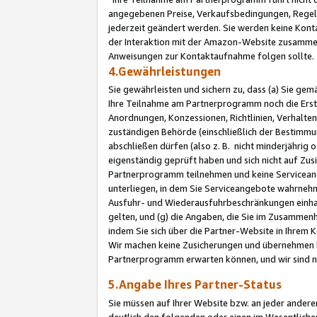
angegebenen Preise, Verkaufsbedingungen, Regeln
jederzeit geändert werden. Sie werden keine Konta
der Interaktion mit der Amazon-Website zusamme
Anweisungen zur Kontaktaufnahme folgen sollte.
4.Gewährleistungen
Sie gewährleisten und sichern zu, dass (a) Sie g
Ihre Teilnahme am Partnerprogramm noch die Erst
Anordnungen, Konzessionen, Richtlinien, Verhalten
zuständigen Behörde (einschließlich der Bestimmu
abschließen dürfen (also z. B. nicht minderjährig
eigenständig geprüft haben und sich nicht auf Zusi
Partnerprogramm teilnehmen und keine Servicean
unterliegen, in dem Sie Serviceangebote wahrneh
Ausfuhr- und Wiederausfuhrbeschränkungen einhal
gelten, und (g) die Angaben, die Sie im Zusammen
indem Sie sich über die Partner-Website in Ihrem
Wir machen keine Zusicherungen und übernehmen 
Partnerprogramm erwarten können, und wir sind n
5.Angabe Ihres Partner-Status
Sie müssen auf Ihrer Website bzw. an jeder ander
deutlich den folgenden oder einen im Wesentlichen