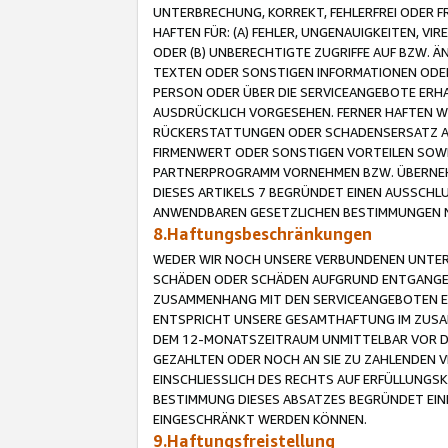
UNTERBRECHUNG, KORREKT, FEHLERFREI ODER 
HAFTEN FÜR: (A) FEHLER, UNGENAUIGKEITEN, 
ODER (B) UNBERECHTIGTE ZUGRIFFE AUF BZW. 
TEXTEN ODER SONSTIGEN INFORMATIONEN ODER 
PERSON ODER ÜBER DIE SERVICEANGEBOTE ERHA
AUSDRÜCKLICH VORGESEHEN. FERNER HAFTEN 
RÜCKERSTATTUNGEN ODER SCHADENSERSATZ AU
FIRMENWERT ODER SONSTIGEN VORTEILEN SOWIE
PARTNERPROGRAMM VORNEHMEN BZW. ÜBERNEHM
DIESES ARTIKELS 7 BEGRÜNDET EINEN AUSSCH
ANWENDBAREN GESETZLICHEN BESTIMMUNGEN 
8.Haftungsbeschränkungen
WEDER WIR NOCH UNSERE VERBUNDENEN UNTERN
SCHÄDEN ODER SCHÄDEN AUFGRUND ENTGANGENE
ZUSAMMENHANG MIT DEN SERVICEANGEBOTEN EN
ENTSPRICHT UNSERE GESAMTHAFTUNG IM ZUSAM
DEM 12-MONATSZEITRAUM UNMITTELBAR VOR DE
GEZAHLTEN ODER NOCH AN SIE ZU ZAHLENDEN V
EINSCHLIESSLICH DES RECHTS AUF ERFÜLLUNGS
BESTIMMUNG DIESES ABSATZES BEGRÜNDET EI
EINGESCHRÄNKT WERDEN KÖNNEN.
9.Haftungsfreistellung