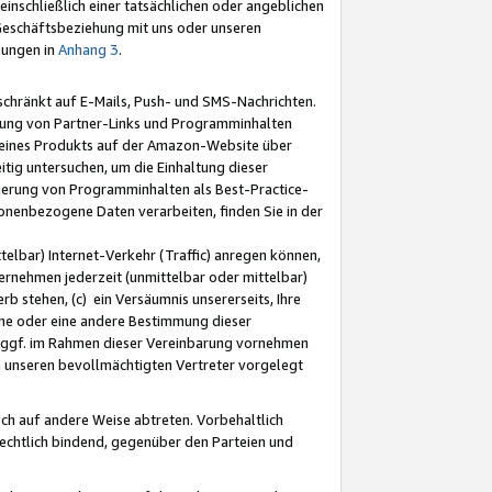
nschließlich einer tatsächlichen oder angeblichen
Geschäftsbeziehung mit uns oder unseren
mungen in
Anhang 3
.
schränkt auf E-Mails, Push- und SMS-Nachrichten.
ellung von Partner-Links und Programminhalten
 eines Produkts auf der Amazon-Website über
tig untersuchen, um die Einhaltung dieser
ntierung von Programminhalten als Best-Practice-
sonenbezogene Daten verarbeiten, finden Sie in der
telbar) Internet-Verkehr (Traffic) anregen können,
rnehmen jederzeit (unmittelbar oder mittelbar)
b stehen, (c) ein Versäumnis unsererseits, Ihre
fene oder eine andere Bestimmung dieser
r ggf. im Rahmen dieser Vereinbarung vornehmen
ch unseren bevollmächtigten Vertreter vorgelegt
ch auf andere Weise abtreten. Vorbehaltlich
rechtlich bindend, gegenüber den Parteien und