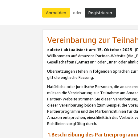
Anmelden
Registrieren
oder
Vereinbarung zur Teil
zuletzt aktualisiert am
:
15. Oktober 2025
(De
Willkommen auf Amazons Partner-Website (die „
Gesellschaften („
Amazon
“ oder „
uns
“ oder ähnl
Übersetzungen stehen in folgenden Sprachen zur 
gilt die englische Fassung.
Natürliche oder juristische Personen, die an uns
müssen die Vereinbarung zur Teilnahme am Amaz
Partner-Website stimmen Sie dieser Vereinbarung,
dieser Vereinbarung bilden (zum Beispiel die Vo
Partnerprogramm und die Markenrichtlinien für da
Amazon entsprechen, einschließlich des Verbots vo
Richtlinien sorgfältig durch.
1.Beschreibung des Partnerprogra