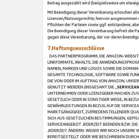
Betrag ausgezahlt wird (beispielsweise um etwai
Mit Beendigung dieser Vereinbarung erlöschen alle
Lizenzen/Nutzungsrechte; hiervon ausgenommen sind
Pflichten der Parteien sowie ggf. entstandene, ab
Die Beendigung dieser Vereinbarung befreit die P
gegen diese Vereinbarung, der vor deren Beendi
7.Haftungsausschlüsse
DAS PARTNERPROGRAMM, DIE AMAZON-WEBSITE,
LINKFORMATE, INHALTE, DIE ANWENDUNGSPRO
NAMEN, MARKEN UND LOGOS SOWIE DIE DOMAIN
GESAMTE TECHNOLOGIE, SOFTWARE SOWIE FUNKT
DIE VON ODER IM AUFTRAG VON AMAZON, UNS
GENUTZT WERDEN (INSGESAMT DIE „
SERVICEA
UNTERNEHMEN ODER LIZENZGEBER MACHEN ZUSI
GESETZLICH ODER IN SONSTIGER WEISE, IN BE
GEWÄHRLEISTUNGEN IN BEZUG AUF DIE SERVICE
MARKTGÄNGIGKEIT, ZUFRIEDENSTELLENDER QUA
SICH AUS GESETZLICHEN BESTIMMUNGEN, GEPFL
SERVICEANGEBOT JEDERZEIT BEENDEN BZW. DIE
JEDERZEIT ÄNDERN. WEDER WIR NOCH UNSERE 
BEREITGESTELLT ODER WIE BESCHRIEBEN DURC