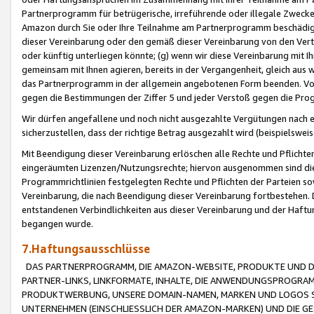
Partnerprogramm für betrügerische, irreführende oder illegale Zwecke
Amazon durch Sie oder Ihre Teilnahme am Partnerprogramm beschädig
dieser Vereinbarung oder den gemäß dieser Vereinbarung von den Vertr
oder künftig unterliegen könnte; (g) wenn wir diese Vereinbarung mit I
gemeinsam mit Ihnen agieren, bereits in der Vergangenheit, gleich aus
das Partnerprogramm in der allgemein angebotenen Form beenden. Vors
gegen die Bestimmungen der Ziffer 5 und jeder Verstoß gegen die Prog
Wir dürfen angefallene und noch nicht ausgezahlte Vergütungen nach 
sicherzustellen, dass der richtige Betrag ausgezahlt wird (beispielsw
Mit Beendigung dieser Vereinbarung erlöschen alle Rechte und Pflichte
eingeräumten Lizenzen/Nutzungsrechte; hiervon ausgenommen sind die in 
Programmrichtlinien festgelegten Rechte und Pflichten der Parteien sow
Vereinbarung, die nach Beendigung dieser Vereinbarung fortbestehen. D
entstandenen Verbindlichkeiten aus dieser Vereinbarung und der Haft
begangen wurde.
7.Haftungsausschlüsse
DAS PARTNERPROGRAMM, DIE AMAZON-WEBSITE, PRODUKTE UND DI
PARTNER-LINKS, LINKFORMATE, INHALTE, DIE ANWENDUNGSPROGR
PRODUKTWERBUNG, UNSERE DOMAIN-NAMEN, MARKEN UND LOGOS S
UNTERNEHMEN (EINSCHLIESSLICH DER AMAZON-MARKEN) UND DIE GE