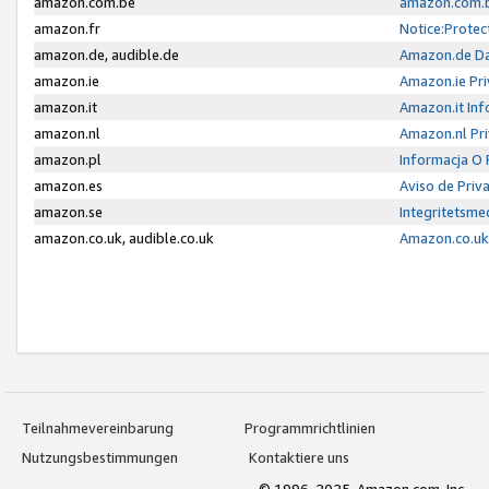
amazon.com.be
amazon.com.b
amazon.fr
Notice:Protec
amazon.de, audible.de
Amazon.de Da
amazon.ie
Amazon.ie Pri
amazon.it
Amazon.it Inf
amazon.nl
Amazon.nl Pri
amazon.pl
Informacja O
amazon.es
Aviso de Priv
amazon.se
Integritetsm
amazon.co.uk, audible.co.uk
Amazon.co.uk 
Teilnahmevereinbarung
Programmrichtlinien
Nutzungsbestimmungen
Kontaktiere uns