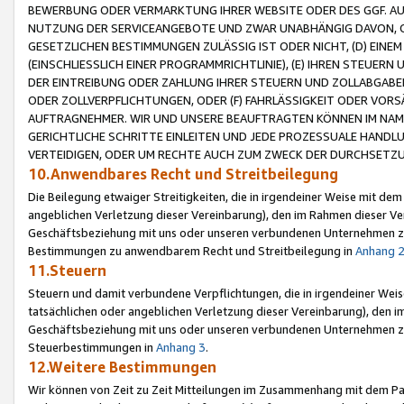
BEWERBUNG ODER VERMARKTUNG IHRER WEBSITE ODER DES GGF. AUF 
NUTZUNG DER SERVICEANGEBOTE UND ZWAR UNABHÄNGIG DAVON, O
GESETZLICHEN BESTIMMUNGEN ZULÄSSIG IST ODER NICHT, (D) EINE
(EINSCHLIESSLICH EINER PROGRAMMRICHTLINIE), (E) IHREN STEUER
DER EINTREIBUNG ODER ZAHLUNG IHRER STEUERN UND ZOLLABGAB
ODER ZOLLVERPFLICHTUNGEN, ODER (F) FAHRLÄSSIGKEIT ODER VORS
AUFTRAGNEHMER. WIR UND UNSERE BEAUFTRAGTEN KÖNNEN IM NAME
GERICHTLICHE SCHRITTE EINLEITEN UND JEDE PROZESSUALE HAND
VERTEIDIGEN, ODER UM RECHTE AUCH ZUM ZWECK DER DURCHSETZU
10.Anwendbares Recht und Streitbeilegung
Die Beilegung etwaiger Streitigkeiten, die in irgendeiner Weise mit de
angeblichen Verletzung dieser Vereinbarung), den im Rahmen dieser Ve
Geschäftsbeziehung mit uns oder unseren verbundenen Unternehmen zu
Bestimmungen zu anwendbarem Recht und Streitbeilegung in
Anhang 
11.Steuern
Steuern und damit verbundene Verpflichtungen, die in irgendeiner Wei
tatsächlichen oder angeblichen Verletzung dieser Vereinbarung), den 
Geschäftsbeziehung mit uns oder unseren verbundenen Unternehmen z
Steuerbestimmungen in
Anhang 3
.
12.Weitere Bestimmungen
Wir können von Zeit zu Zeit Mitteilungen im Zusammenhang mit dem Par