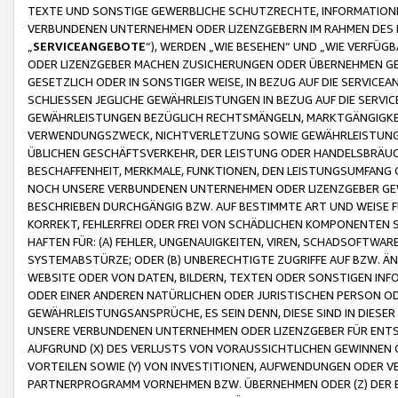
TEXTE UND SONSTIGE GEWERBLICHE SCHUTZRECHTE, INFORMATIONE
VERBUNDENEN UNTERNEHMEN ODER LIZENZGEBERN IM RAHMEN DES
„
SERVICEANGEBOTE
“), WERDEN „WIE BESEHEN“ UND „WIE VERFÜ
ODER LIZENZGEBER MACHEN ZUSICHERUNGEN ODER ÜBERNEHMEN GEW
GESETZLICH ODER IN SONSTIGER WEISE, IN BEZUG AUF DIE SERVI
SCHLIESSEN JEGLICHE GEWÄHRLEISTUNGEN IN BEZUG AUF DIE SERVI
GEWÄHRLEISTUNGEN BEZÜGLICH RECHTSMÄNGELN, MARKTGÄNGIGKEIT
VERWENDUNGSZWECK, NICHTVERLETZUNG SOWIE GEWÄHRLEISTUNGEN 
ÜBLICHEN GESCHÄFTSVERKEHR, DER LEISTUNG ODER HANDELSBRÄUCH
BESCHAFFENHEIT, MERKMALE, FUNKTIONEN, DEN LEISTUNGSUMFANG 
NOCH UNSERE VERBUNDENEN UNTERNEHMEN ODER LIZENZGEBER GEWÄ
BESCHRIEBEN DURCHGÄNGIG BZW. AUF BESTIMMTE ART UND WEISE
KORREKT, FEHLERFREI ODER FREI VON SCHÄDLICHEN KOMPONENTEN
HAFTEN FÜR: (A) FEHLER, UNGENAUIGKEITEN, VIREN, SCHADSOFTW
SYSTEMABSTÜRZE; ODER (B) UNBERECHTIGTE ZUGRIFFE AUF BZW. 
WEBSITE ODER VON DATEN, BILDERN, TEXTEN ODER SONSTIGEN INF
ODER EINER ANDEREN NATÜRLICHEN ODER JURISTISCHEN PERSON OD
GEWÄHRLEISTUNGSANSPRÜCHE, ES SEIN DENN, DIESE SIND IN DIES
UNSERE VERBUNDENEN UNTERNEHMEN ODER LIZENZGEBER FÜR EN
AUFGRUND (X) DES VERLUSTS VON VORAUSSICHTLICHEN GEWINNEN
VORTEILEN SOWIE (Y) VON INVESTITIONEN, AUFWENDUNGEN ODER VE
PARTNERPROGRAMM VORNEHMEN BZW. ÜBERNEHMEN ODER (Z) DER 