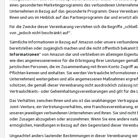
eines gesonderten Marketingprogramms des verbundenen Unternehmens
Unternehmen in Bezug auf das gesonderte Programm. Diese Vereinbarung
Ihnen und uns im Hinblick auf das Partnerprogramm dar und ersetzt al
Für die Zwecke dieser Vereinbarung verstehen sich die Begriffe „schließ
von „jedoch nicht beschränkt auf“.
Sämtliche Informationen in Bezug auf Amazon oder unsere verbunde
bereitstellen oder zugänglich machen und die nicht öffentlich bekannt bz
Informationen
“ von Amazon dar und verbleiben im alleinigen Eigent
wie dies angemessenerweise für die Erbringung Ihrer Leistungen gemäß d
juristischen Personen, die im Zusammenhang mit Ihrem Konto Zugriff au
Pflichten kennen und einhalten. Sie werden Vertrauliche Informationen 
Unternehmen) weitergeben und alle angemessenen Maßnahmen ergreifen
schützen, die gemäß dieser Vereinbarung nicht ausdrücklich zulässig is
Vertraulichkeits- oder Geheimhaltungsvereinbarungen und gilt für die
Das Verhältnis zwischen Ihnen und uns ist das unabhängiger Vertragspa
Joint-Venture, ein Vertretungsverhältnis, eine Franchisevereinbarung, 
unseren jeweiligen verbundenen Unternehmen und Ihnen. Sie sind ni
oder Zusagen abzugeben oder anzunehmen. Wenn Sie eine andere natürli
ermöglichen, Handlungen in Bezug auf den Gegenstand dieser Vereinbar
Ungeachtet anders lautender Bestimmungen in dieser Vereinbarung wird