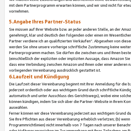
mit dem Partnerprogramm erwarten können, und wir sind nicht für etwa
vornehmen.
5.Angabe Ihres Partner-Status
Sie müssen auf Ihrer Website bzw. an jeder anderen Stelle, an der Am
genehmigt, klar und deutlich den folgenden oder einen im Wesentlichen
Partner verdiene ich an qualifizierten Verkäufen“. Abgesehen von die
werden Sie ohne unsere vorherige schriftliche Zustimmung keine weite
Partnerprogramm machen. Sie dürfen die zwischen uns und Ihnen best
(einschließlich der expliziten oder impliziten Aussage, dass Amazon Si
dass eine Verbindung zwischen Amazon und Ihnen oder einer anderen natü
vorliegenden Vereinbarung ausdrücklich gestattet ist.
6.Laufzeit und Kündigung
Die Laufzeit dieser Vereinbarung beginnt mit Ihrer Anmeldung für die 
jederzeit ordentlich oder aus wichtigem Grund durch schriftliche Kündi
automatisch und unter Ausschluss des Gerichtswegs), wobei eine solch
können kündigen, indem Sie sich über die Partner-Website in Ihrem Ko
auswählen.
Ferner können wir diese Vereinbarung jederzeit aus wichtigem Grund dur
Sie Ihre Pflichten aus dieser Vereinbarung erheblich verletzen; (b) wen
Programmrichtlinien) nicht innerhalb von 7 Tagen nach unserer Benachr
oder Haftungsansprüchen im Zusammenhang mit Ihrer Teilnahme am Pa