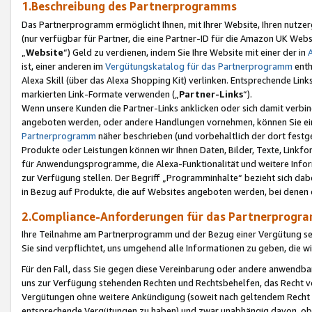
1.Beschreibung des Partnerprogramms
Das Partnerprogramm ermöglicht Ihnen, mit Ihrer Website, Ihren nutzer
(nur verfügbar für Partner, die eine Partner-ID für die Amazon UK We
„
Website
“) Geld zu verdienen, indem Sie Ihre Website mit einer der in
ist, einer anderen im
Vergütungskatalog für das Partnerprogramm
enth
Alexa Skill (über das Alexa Shopping Kit) verlinken. Entsprechende Lin
markierten Link-Formate verwenden („
Partner-Links
“).
Wenn unsere Kunden die Partner-Links anklicken oder sich damit verbi
angeboten werden, oder andere Handlungen vornehmen, können Sie eine
Partnerprogramm
näher beschrieben (und vorbehaltlich der dort festg
Produkte oder Leistungen können wir Ihnen Daten, Bilder, Texte, Linkfo
für Anwendungsprogramme, die Alexa-Funktionalität und weitere Inf
zur Verfügung stellen. Der Begriff „Programminhalte“ bezieht sich dabe
in Bezug auf Produkte, die auf Websites angeboten werden, bei denen 
2.Compliance-Anforderungen für das Partnerprog
Ihre Teilnahme am Partnerprogramm und der Bezug einer Vergütung setz
Sie sind verpflichtet, uns umgehend alle Informationen zu geben, die w
Für den Fall, dass Sie gegen diese Vereinbarung oder andere anwendba
uns zur Verfügung stehenden Rechten und Rechtsbehelfen, das Recht vo
Vergütungen ohne weitere Ankündigung (soweit nach geltendem Recht z
entsprechende Vergütungen zu haben) und zwar unabhängig davon, ob 