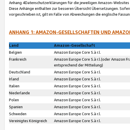
Anhang 4Datenschutzerklärungen für die jeweiligen Amazon-Websites
Diese Anhänge enthalten zur besseren Übersicht Übersetzungen. Sofe
vorgeschrieben ist, gilt im Falle von Abweichungen die englische Fass
ANHANG 1: AMAZON-GESELLSCHAFTEN UND AMAZO
Land
Amazon-Gesellschaft
Belgien
Amazon Europe Core S.à r.l.
Frankreich
Amazon Europe Core S.à r.l.(oder Amazon Fr
entsprechend der Mitteilung)
Deutschland
Amazon Europe Core S.à r.l.
Irland
Amazon Europe Core S.à r.l.
Italien
Amazon Europe Core S.à r.l.
Niederlande
Amazon Europe Core S.à r.l.
Polen
Amazon Europe Core S.à r.l.
Spanien
Amazon Europe Core S.à r.l.
Schweden
Amazon Europe Core S.à r.l.
Vereinigtes Königreich
Amazon Europe Core S.à r.l.