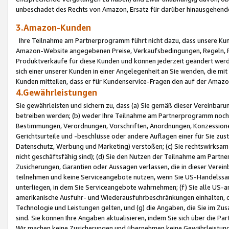
unbeschadet des Rechts von Amazon, Ersatz für darüber hinausgehen
3.Amazon-Kunden
Ihre Teilnahme am Partnerprogramm führt nicht dazu, dass unsere Kun
Amazon-Website angegebenen Preise, Verkaufsbedingungen, Regeln, Ri
Produktverkäufe für diese Kunden und können jederzeit geändert werde
sich einer unserer Kunden in einer Angelegenheit an Sie wenden, die 
Kunden mitteilen, dass er für Kundenservice-Fragen den auf der Ama
4.Gewährleistungen
Sie gewährleisten und sichern zu, dass (a) Sie gemäß dieser Vereinba
betreiben werden; (b) weder Ihre Teilnahme am Partnerprogramm noch d
Bestimmungen, Verordnungen, Vorschriften, Anordnungen, Konzessionen,
Gerichtsurteile und -beschlüsse oder andere Auflagen einer für Sie zu
Datenschutz, Werbung und Marketing) verstoßen; (c) Sie rechtswirksam 
nicht geschäftsfähig sind); (d) Sie den Nutzen der Teilnahme am Partne
Zusicherungen, Garantien oder Aussagen verlassen, die in dieser Verein
teilnehmen und keine Serviceangebote nutzen, wenn Sie US-Handelssa
unterliegen, in dem Sie Serviceangebote wahrnehmen; (f) Sie alle US
amerikanische Ausfuhr- und Wiederausfuhrbeschränkungen einhalten, 
Technologie und Leistungen gelten, und (g) die Angaben, die Sie im 
sind. Sie können Ihre Angaben aktualisieren, indem Sie sich über die 
Wir machen keine Zusicherungen und übernehmen keine Gewährleistun