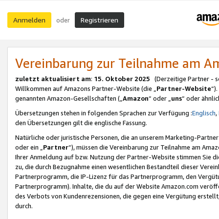
Anmelden
Registrieren
oder
Vereinbarung zur Teilnahme am 
zuletzt aktualisiert am
:
15. Oktober 2025
(Derzeitige Partner - 
Willkommen auf Amazons Partner-Website (die „
Partner-Website
“)
genannten Amazon-Gesellschaften („
Amazon
“ oder „
uns
“ oder ähnli
Übersetzungen stehen in folgenden Sprachen zur Verfügung :
Englisch
,
den Übersetzungen gilt die englische Fassung.
Natürliche oder juristische Personen, die an unserem Marketing-Partn
oder ein „
Partner
“), müssen die Vereinbarung zur Teilnahme am Ama
Ihrer Anmeldung auf bzw. Nutzung der Partner-Website stimmen Sie die
zu, die durch Bezugnahme einen wesentlichen Bestandteil dieser Verei
Partnerprogramm, die IP-Lizenz für das Partnerprogramm, den Vergütu
Partnerprogramm). Inhalte, die du auf der Website Amazon.com veröffe
des Verbots von Kundenrezensionen, die gegen eine Vergütung erstellt, 
durch.