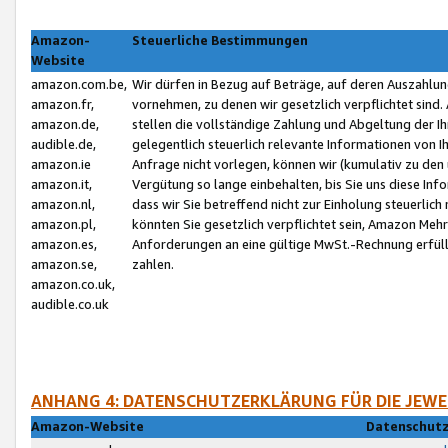
Amazon-
Steuerliche Bestimmungen
Website
amazon.com.be,
Wir dürfen in Bezug auf Beträge, auf deren Auszahlun
amazon.fr,
vornehmen, zu denen wir gesetzlich verpflichtet sind
amazon.de,
stellen die vollständige Zahlung und Abgeltung der 
audible.de,
gelegentlich steuerlich relevante Informationen von I
amazon.ie
Anfrage nicht vorlegen, können wir (kumulativ zu de
amazon.it,
Vergütung so lange einbehalten, bis Sie uns diese Inf
amazon.nl,
dass wir Sie betreffend nicht zur Einholung steuerlich 
amazon.pl,
könnten Sie gesetzlich verpflichtet sein, Amazon Meh
amazon.es,
Anforderungen an eine gültige MwSt.-Rechnung erfüllt
amazon.se,
zahlen.
amazon.co.uk,
audible.co.uk
ANHANG 4: DATENSCHUTZERKLÄRUNG FÜR DIE JEWE
Amazon-Website
Datenschutz