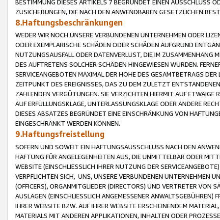
BESTIMMUNG DIESES ARTIKELS 7 BEGRÜNDET EINEN AUSSCHLUSS 
ZUSICHERUNGEN, DIE NACH DEN ANWENDBAREN GESETZLICHEN BE
8.Haftungsbeschränkungen
WEDER WIR NOCH UNSERE VERBUNDENEN UNTERNEHMEN ODER LIZEN
ODER EXEMPLARISCHE SCHÄDEN ODER SCHÄDEN AUFGRUND ENTGANG
NUTZUNGSAUSFALL ODER DATENVERLUST, DIE IM ZUSAMMENHANG MI
DES AUFTRETENS SOLCHER SCHÄDEN HINGEWIESEN WURDEN. FERN
SERVICEANGEBOTEN MAXIMAL DER HÖHE DES GESAMTBETRAGS DER 
ZEITPUNKT DES EREIGNISSES, DAS ZU DEM ZULETZT ENTSTANDENE
ZAHLENDEN VERGÜTUNGEN. SIE VERZICHTEN HIERMIT AUF ETWAIGE 
AUF ERFÜLLUNGSKLAGE, UNTERLASSUNGSKLAGE ODER ANDERE RECHT
DIESES ABSATZES BEGRÜNDET EINE EINSCHRÄNKUNG VON HAFTUNG
EINGESCHRÄNKT WERDEN KÖNNEN.
9.Haftungsfreistellung
SOFERN UND SOWEIT EIN HAFTUNGSAUSSCHLUSS NACH DEN ANWENDB
HAFTUNG FÜR ANGELEGENHEITEN AUS, DIE UNMITTELBAR ODER MITT
WEBSITE (EINSCHLIESSLICH IHRER NUTZUNG DER SERVICEANGEBOTE)
VERPFLICHTEN SICH, UNS, UNSERE VERBUNDENEN UNTERNEHMEN UN
(OFFICERS), ORGANMITGLIEDER (DIRECTORS) UND VERTRETER VON 
AUSLAGEN (EINSCHLIESSLICH ANGEMESSENER ANWALTSGEBÜHREN) FR
IHRER WEBSITE BZW. AUF IHRER WEBSITE ERSCHEINENDEM MATERIAL
MATERIALS MIT ANDEREN APPLIKATIONEN, INHALTEN ODER PROZESSE