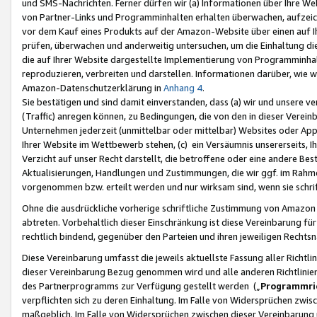
und SMS-Nachrichten. Ferner dürfen wir (a) Informationen über Ihre We
von Partner-Links und Programminhalten erhalten überwachen, aufzei
vor dem Kauf eines Produkts auf der Amazon-Website über einen auf Ih
prüfen, überwachen und anderweitig untersuchen, um die Einhaltung dies
die auf Ihrer Website dargestellte Implementierung von Programminhalt
reproduzieren, verbreiten und darstellen. Informationen darüber, wie w
Amazon-Datenschutzerklärung in
Anhang 4
.
Sie bestätigen und sind damit einverstanden, dass (a) wir und unsere 
(Traffic) anregen können, zu Bedingungen, die von den in dieser Vere
Unternehmen jederzeit (unmittelbar oder mittelbar) Websites oder Appl
Ihrer Website im Wettbewerb stehen, (c) ein Versäumnis unsererseits, I
Verzicht auf unser Recht darstellt, die betroffene oder eine andere B
Aktualisierungen, Handlungen und Zustimmungen, die wir ggf. im Rahme
vorgenommen bzw. erteilt werden und nur wirksam sind, wenn sie schri
Ohne die ausdrückliche vorherige schriftliche Zustimmung von Amazon
abtreten. Vorbehaltlich dieser Einschränkung ist diese Vereinbarung f
rechtlich bindend, gegenüber den Parteien und ihren jeweiligen Rech
Diese Vereinbarung umfasst die jeweils aktuellste Fassung aller Richtli
dieser Vereinbarung Bezug genommen wird und alle anderen Richtlinie
des Partnerprogramms zur Verfügung gestellt werden („
Programmric
verpflichten sich zu deren Einhaltung. Im Falle von Widersprüchen zwi
maßgeblich. Im Falle von Widersprüchen zwischen dieser Vereinbarun