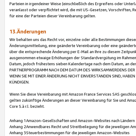
Parteien in irgendeiner Weise (einschließlich des Ergreifens oder Unt
veranlasst oder verpflichtet wird, die mit US-Gesetzen, Vorschriften,
für eine der Parteien dieser Vereinbarung gelten.
13.Änderungen
Wir behalten uns das Recht vor, einzelne oder alle Bestimmungen diese
Änderungsmitteilung, eine geänderte Vereinbarung oder eine geänderte 
über die entsprechende Änderung per E-Mail an Ihre zu diesem Zeitpun
ausgenommen etwaige Erhöhungen der Standardvergütung im Rahmen
Datum, jedoch frühestens sieben Kalendertage nach dem Datum, an de
PARTNERPROGRAMM NACH DEM DATUM DES WIRKSAMWERDENS DER Ä
WENN SIE MIT EINER ÄNDERUNG NICHT EINVERSTANDEN SIND, HABEN S
KÜNDIGEN.
Wenn Sie diese Vereinbarung mit Amazon France Services SAS geschlo
gelten zukünftige Änderungen an dieser Vereinbarung für Sie und Ama
Core S.à r.l. bezieht.
Anhang 1Amazon-Gesellschaften und Amazon-Websites nach Ländern
Anhang 2Anwendbares Recht und Streitbeilegung für die jeweiligen 
Anhang 3Steuerbestimmungen für die jeweiligen Amazon-Websites