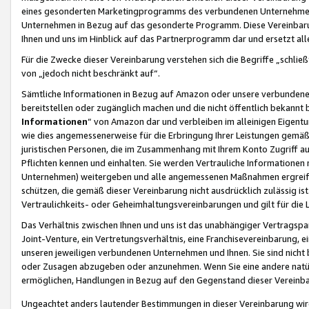
eines gesonderten Marketingprogramms des verbundenen Unternehmens
Unternehmen in Bezug auf das gesonderte Programm. Diese Vereinbarung
Ihnen und uns im Hinblick auf das Partnerprogramm dar und ersetzt al
Für die Zwecke dieser Vereinbarung verstehen sich die Begriffe „schließ
von „jedoch nicht beschränkt auf“.
Sämtliche Informationen in Bezug auf Amazon oder unsere verbunde
bereitstellen oder zugänglich machen und die nicht öffentlich bekannt bz
Informationen
“ von Amazon dar und verbleiben im alleinigen Eigent
wie dies angemessenerweise für die Erbringung Ihrer Leistungen gemäß d
juristischen Personen, die im Zusammenhang mit Ihrem Konto Zugriff au
Pflichten kennen und einhalten. Sie werden Vertrauliche Informationen 
Unternehmen) weitergeben und alle angemessenen Maßnahmen ergreifen
schützen, die gemäß dieser Vereinbarung nicht ausdrücklich zulässig is
Vertraulichkeits- oder Geheimhaltungsvereinbarungen und gilt für die
Das Verhältnis zwischen Ihnen und uns ist das unabhängiger Vertragspa
Joint-Venture, ein Vertretungsverhältnis, eine Franchisevereinbarung, 
unseren jeweiligen verbundenen Unternehmen und Ihnen. Sie sind ni
oder Zusagen abzugeben oder anzunehmen. Wenn Sie eine andere natürli
ermöglichen, Handlungen in Bezug auf den Gegenstand dieser Vereinbar
Ungeachtet anders lautender Bestimmungen in dieser Vereinbarung wird