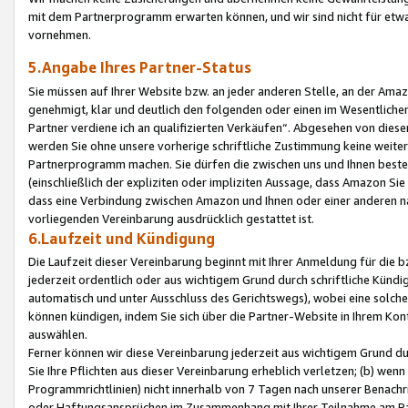
mit dem Partnerprogramm erwarten können, und wir sind nicht für etwa
vornehmen.
5.Angabe Ihres Partner-Status
Sie müssen auf Ihrer Website bzw. an jeder anderen Stelle, an der Am
genehmigt, klar und deutlich den folgenden oder einen im Wesentlichen
Partner verdiene ich an qualifizierten Verkäufen“. Abgesehen von die
werden Sie ohne unsere vorherige schriftliche Zustimmung keine weite
Partnerprogramm machen. Sie dürfen die zwischen uns und Ihnen best
(einschließlich der expliziten oder impliziten Aussage, dass Amazon Si
dass eine Verbindung zwischen Amazon und Ihnen oder einer anderen natü
vorliegenden Vereinbarung ausdrücklich gestattet ist.
6.Laufzeit und Kündigung
Die Laufzeit dieser Vereinbarung beginnt mit Ihrer Anmeldung für die 
jederzeit ordentlich oder aus wichtigem Grund durch schriftliche Kündi
automatisch und unter Ausschluss des Gerichtswegs), wobei eine solch
können kündigen, indem Sie sich über die Partner-Website in Ihrem Ko
auswählen.
Ferner können wir diese Vereinbarung jederzeit aus wichtigem Grund dur
Sie Ihre Pflichten aus dieser Vereinbarung erheblich verletzen; (b) wen
Programmrichtlinien) nicht innerhalb von 7 Tagen nach unserer Benachr
oder Haftungsansprüchen im Zusammenhang mit Ihrer Teilnahme am Pa