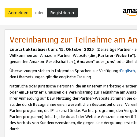
Anmelden
Registrieren
oder
Vereinbarung zur Teilnahme am 
zuletzt aktualisiert am
:
15. Oktober 2025
(Derzeitige Partner - 
Willkommen auf Amazons Partner-Website (die „
Partner-Website
“)
genannten Amazon-Gesellschaften („
Amazon
“ oder „
uns
“ oder ähnli
Übersetzungen stehen in folgenden Sprachen zur Verfügung :
Englisch
,
den Übersetzungen gilt die englische Fassung.
Natürliche oder juristische Personen, die an unserem Marketing-Partn
oder ein „
Partner
“), müssen die Vereinbarung zur Teilnahme am Ama
Ihrer Anmeldung auf bzw. Nutzung der Partner-Website stimmen Sie die
zu, die durch Bezugnahme einen wesentlichen Bestandteil dieser Verei
Partnerprogramm, die IP-Lizenz für das Partnerprogramm, den Vergütu
Partnerprogramm). Inhalte, die du auf der Website Amazon.com veröffe
des Verbots von Kundenrezensionen, die gegen eine Vergütung erstellt, 
durch.