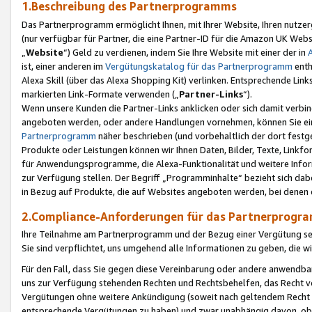
1.Beschreibung des Partnerprogramms
Das Partnerprogramm ermöglicht Ihnen, mit Ihrer Website, Ihren nutzer
(nur verfügbar für Partner, die eine Partner-ID für die Amazon UK We
„
Website
“) Geld zu verdienen, indem Sie Ihre Website mit einer der in
ist, einer anderen im
Vergütungskatalog für das Partnerprogramm
enth
Alexa Skill (über das Alexa Shopping Kit) verlinken. Entsprechende Lin
markierten Link-Formate verwenden („
Partner-Links
“).
Wenn unsere Kunden die Partner-Links anklicken oder sich damit verbi
angeboten werden, oder andere Handlungen vornehmen, können Sie eine
Partnerprogramm
näher beschrieben (und vorbehaltlich der dort festg
Produkte oder Leistungen können wir Ihnen Daten, Bilder, Texte, Linkfo
für Anwendungsprogramme, die Alexa-Funktionalität und weitere Inf
zur Verfügung stellen. Der Begriff „Programminhalte“ bezieht sich dabe
in Bezug auf Produkte, die auf Websites angeboten werden, bei denen 
2.Compliance-Anforderungen für das Partnerprog
Ihre Teilnahme am Partnerprogramm und der Bezug einer Vergütung setz
Sie sind verpflichtet, uns umgehend alle Informationen zu geben, die w
Für den Fall, dass Sie gegen diese Vereinbarung oder andere anwendba
uns zur Verfügung stehenden Rechten und Rechtsbehelfen, das Recht vo
Vergütungen ohne weitere Ankündigung (soweit nach geltendem Recht z
entsprechende Vergütungen zu haben) und zwar unabhängig davon, ob 