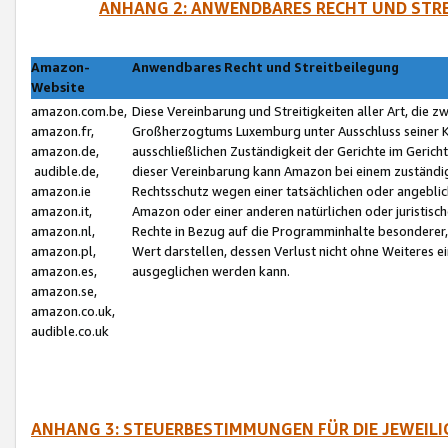
ANHANG 2: ANWENDBARES RECHT UND STRE
Amazon-
Anwendbares Recht und Streitbeilegung
Website
amazon.com.be,
Diese Vereinbarung und Streitigkeiten aller Art, die 
amazon.fr,
Großherzogtums Luxemburg unter Ausschluss seiner Kol
amazon.de,
ausschließlichen Zuständigkeit der Gerichte im Geri
audible.de,
dieser Vereinbarung kann Amazon bei einem zuständig
amazon.ie
Rechtsschutz wegen einer tatsächlichen oder angebli
amazon.it,
Amazon oder einer anderen natürlichen oder juristisc
amazon.nl,
Rechte in Bezug auf die Programminhalte besonderer,
amazon.pl,
Wert darstellen, dessen Verlust nicht ohne Weiteres e
amazon.es,
ausgeglichen werden kann.
amazon.se,
amazon.co.uk,
audible.co.uk
ANHANG 3: STEUERBESTIMMUNGEN FÜR DIE JEWEIL