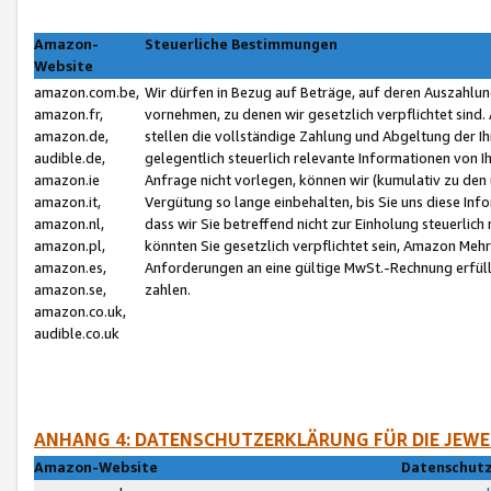
Amazon-
Steuerliche Bestimmungen
Website
amazon.com.be,
Wir dürfen in Bezug auf Beträge, auf deren Auszahlun
amazon.fr,
vornehmen, zu denen wir gesetzlich verpflichtet sind
amazon.de,
stellen die vollständige Zahlung und Abgeltung der 
audible.de,
gelegentlich steuerlich relevante Informationen von I
amazon.ie
Anfrage nicht vorlegen, können wir (kumulativ zu de
amazon.it,
Vergütung so lange einbehalten, bis Sie uns diese Inf
amazon.nl,
dass wir Sie betreffend nicht zur Einholung steuerlich 
amazon.pl,
könnten Sie gesetzlich verpflichtet sein, Amazon Meh
amazon.es,
Anforderungen an eine gültige MwSt.-Rechnung erfüllt
amazon.se,
zahlen.
amazon.co.uk,
audible.co.uk
ANHANG 4: DATENSCHUTZERKLÄRUNG FÜR DIE JEWE
Amazon-Website
Datenschutz