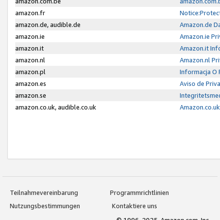
amazon.com.be
amazon.com.b
amazon.fr
Notice:Protec
amazon.de, audible.de
Amazon.de Da
amazon.ie
Amazon.ie Pri
amazon.it
Amazon.it Inf
amazon.nl
Amazon.nl Pri
amazon.pl
Informacja O
amazon.es
Aviso de Priv
amazon.se
Integritetsm
amazon.co.uk, audible.co.uk
Amazon.co.uk 
Teilnahmevereinbarung
Programmrichtlinien
Nutzungsbestimmungen
Kontaktiere uns