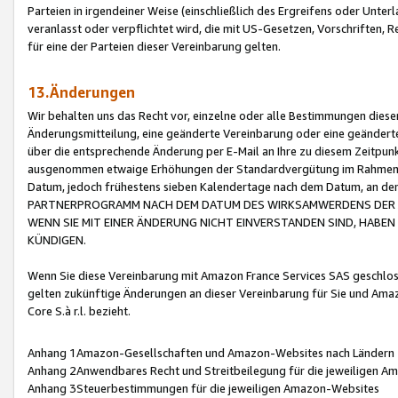
Parteien in irgendeiner Weise (einschließlich des Ergreifens oder Unt
veranlasst oder verpflichtet wird, die mit US-Gesetzen, Vorschriften,
für eine der Parteien dieser Vereinbarung gelten.
13.Änderungen
Wir behalten uns das Recht vor, einzelne oder alle Bestimmungen diese
Änderungsmitteilung, eine geänderte Vereinbarung oder eine geänderte 
über die entsprechende Änderung per E-Mail an Ihre zu diesem Zeitpun
ausgenommen etwaige Erhöhungen der Standardvergütung im Rahmen
Datum, jedoch frühestens sieben Kalendertage nach dem Datum, an de
PARTNERPROGRAMM NACH DEM DATUM DES WIRKSAMWERDENS DER Ä
WENN SIE MIT EINER ÄNDERUNG NICHT EINVERSTANDEN SIND, HABEN S
KÜNDIGEN.
Wenn Sie diese Vereinbarung mit Amazon France Services SAS geschlo
gelten zukünftige Änderungen an dieser Vereinbarung für Sie und Ama
Core S.à r.l. bezieht.
Anhang 1Amazon-Gesellschaften und Amazon-Websites nach Ländern
Anhang 2Anwendbares Recht und Streitbeilegung für die jeweiligen 
Anhang 3Steuerbestimmungen für die jeweiligen Amazon-Websites