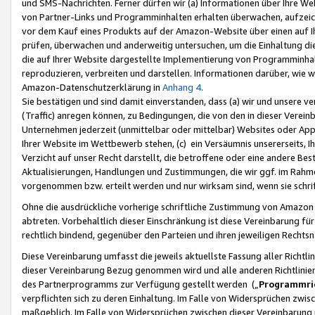
und SMS-Nachrichten. Ferner dürfen wir (a) Informationen über Ihre We
von Partner-Links und Programminhalten erhalten überwachen, aufzei
vor dem Kauf eines Produkts auf der Amazon-Website über einen auf Ih
prüfen, überwachen und anderweitig untersuchen, um die Einhaltung dies
die auf Ihrer Website dargestellte Implementierung von Programminhalt
reproduzieren, verbreiten und darstellen. Informationen darüber, wie w
Amazon-Datenschutzerklärung in
Anhang 4
.
Sie bestätigen und sind damit einverstanden, dass (a) wir und unsere 
(Traffic) anregen können, zu Bedingungen, die von den in dieser Vere
Unternehmen jederzeit (unmittelbar oder mittelbar) Websites oder Appl
Ihrer Website im Wettbewerb stehen, (c) ein Versäumnis unsererseits, I
Verzicht auf unser Recht darstellt, die betroffene oder eine andere B
Aktualisierungen, Handlungen und Zustimmungen, die wir ggf. im Rahme
vorgenommen bzw. erteilt werden und nur wirksam sind, wenn sie schri
Ohne die ausdrückliche vorherige schriftliche Zustimmung von Amazon
abtreten. Vorbehaltlich dieser Einschränkung ist diese Vereinbarung f
rechtlich bindend, gegenüber den Parteien und ihren jeweiligen Rech
Diese Vereinbarung umfasst die jeweils aktuellste Fassung aller Richtli
dieser Vereinbarung Bezug genommen wird und alle anderen Richtlinie
des Partnerprogramms zur Verfügung gestellt werden („
Programmric
verpflichten sich zu deren Einhaltung. Im Falle von Widersprüchen zwi
maßgeblich. Im Falle von Widersprüchen zwischen dieser Vereinbarun