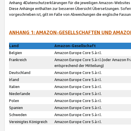
Anhang 4Datenschutzerklärungen für die jeweiligen Amazon-Websites
Diese Anhänge enthalten zur besseren Übersicht Übersetzungen. Sofe
vorgeschrieben ist, gilt im Falle von Abweichungen die englische Fass
ANHANG 1: AMAZON-GESELLSCHAFTEN UND AMAZO
Land
Amazon-Gesellschaft
Belgien
Amazon Europe Core S.à r.l.
Frankreich
Amazon Europe Core S.à r.l.(oder Amazon Fr
entsprechend der Mitteilung)
Deutschland
Amazon Europe Core S.à r.l.
Irland
Amazon Europe Core S.à r.l.
Italien
Amazon Europe Core S.à r.l.
Niederlande
Amazon Europe Core S.à r.l.
Polen
Amazon Europe Core S.à r.l.
Spanien
Amazon Europe Core S.à r.l.
Schweden
Amazon Europe Core S.à r.l.
Vereinigtes Königreich
Amazon Europe Core S.à r.l.