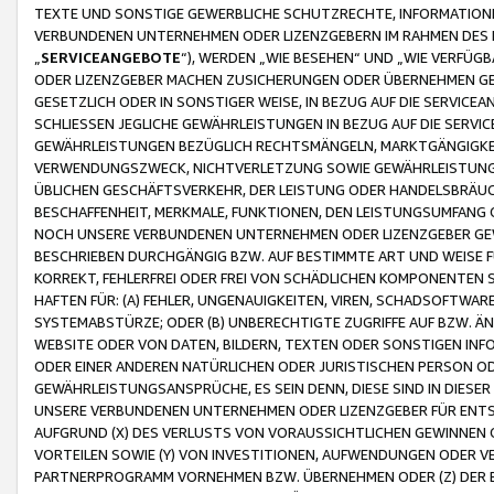
TEXTE UND SONSTIGE GEWERBLICHE SCHUTZRECHTE, INFORMATIONE
VERBUNDENEN UNTERNEHMEN ODER LIZENZGEBERN IM RAHMEN DES
„
SERVICEANGEBOTE
“), WERDEN „WIE BESEHEN“ UND „WIE VERFÜ
ODER LIZENZGEBER MACHEN ZUSICHERUNGEN ODER ÜBERNEHMEN GEW
GESETZLICH ODER IN SONSTIGER WEISE, IN BEZUG AUF DIE SERVI
SCHLIESSEN JEGLICHE GEWÄHRLEISTUNGEN IN BEZUG AUF DIE SERVI
GEWÄHRLEISTUNGEN BEZÜGLICH RECHTSMÄNGELN, MARKTGÄNGIGKEIT
VERWENDUNGSZWECK, NICHTVERLETZUNG SOWIE GEWÄHRLEISTUNGEN 
ÜBLICHEN GESCHÄFTSVERKEHR, DER LEISTUNG ODER HANDELSBRÄUCH
BESCHAFFENHEIT, MERKMALE, FUNKTIONEN, DEN LEISTUNGSUMFANG 
NOCH UNSERE VERBUNDENEN UNTERNEHMEN ODER LIZENZGEBER GEWÄ
BESCHRIEBEN DURCHGÄNGIG BZW. AUF BESTIMMTE ART UND WEISE
KORREKT, FEHLERFREI ODER FREI VON SCHÄDLICHEN KOMPONENTEN
HAFTEN FÜR: (A) FEHLER, UNGENAUIGKEITEN, VIREN, SCHADSOFTW
SYSTEMABSTÜRZE; ODER (B) UNBERECHTIGTE ZUGRIFFE AUF BZW. 
WEBSITE ODER VON DATEN, BILDERN, TEXTEN ODER SONSTIGEN INF
ODER EINER ANDEREN NATÜRLICHEN ODER JURISTISCHEN PERSON OD
GEWÄHRLEISTUNGSANSPRÜCHE, ES SEIN DENN, DIESE SIND IN DIES
UNSERE VERBUNDENEN UNTERNEHMEN ODER LIZENZGEBER FÜR EN
AUFGRUND (X) DES VERLUSTS VON VORAUSSICHTLICHEN GEWINNEN
VORTEILEN SOWIE (Y) VON INVESTITIONEN, AUFWENDUNGEN ODER VE
PARTNERPROGRAMM VORNEHMEN BZW. ÜBERNEHMEN ODER (Z) DER 