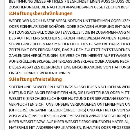
BESTIMMUNG DIESES ARTIKELS 7 BEGRÜNDET EINEN AUSSCHLUSS 
ZUSICHERUNGEN, DIE NACH DEN ANWENDBAREN GESETZLICHEN BE
8.Haftungsbeschränkungen
WEDER WIR NOCH UNSERE VERBUNDENEN UNTERNEHMEN ODER LIZEN
ODER EXEMPLARISCHE SCHÄDEN ODER SCHÄDEN AUFGRUND ENTGANG
NUTZUNGSAUSFALL ODER DATENVERLUST, DIE IM ZUSAMMENHANG MI
DES AUFTRETENS SOLCHER SCHÄDEN HINGEWIESEN WURDEN. FERN
SERVICEANGEBOTEN MAXIMAL DER HÖHE DES GESAMTBETRAGS DER 
ZEITPUNKT DES EREIGNISSES, DAS ZU DEM ZULETZT ENTSTANDENE
ZAHLENDEN VERGÜTUNGEN. SIE VERZICHTEN HIERMIT AUF ETWAIGE 
AUF ERFÜLLUNGSKLAGE, UNTERLASSUNGSKLAGE ODER ANDERE RECHT
DIESES ABSATZES BEGRÜNDET EINE EINSCHRÄNKUNG VON HAFTUNG
EINGESCHRÄNKT WERDEN KÖNNEN.
9.Haftungsfreistellung
SOFERN UND SOWEIT EIN HAFTUNGSAUSSCHLUSS NACH DEN ANWENDB
HAFTUNG FÜR ANGELEGENHEITEN AUS, DIE UNMITTELBAR ODER MITT
WEBSITE (EINSCHLIESSLICH IHRER NUTZUNG DER SERVICEANGEBOTE)
VERPFLICHTEN SICH, UNS, UNSERE VERBUNDENEN UNTERNEHMEN UN
(OFFICERS), ORGANMITGLIEDER (DIRECTORS) UND VERTRETER VON 
AUSLAGEN (EINSCHLIESSLICH ANGEMESSENER ANWALTSGEBÜHREN) FR
IHRER WEBSITE BZW. AUF IHRER WEBSITE ERSCHEINENDEM MATERIAL
MATERIALS MIT ANDEREN APPLIKATIONEN, INHALTEN ODER PROZESSE