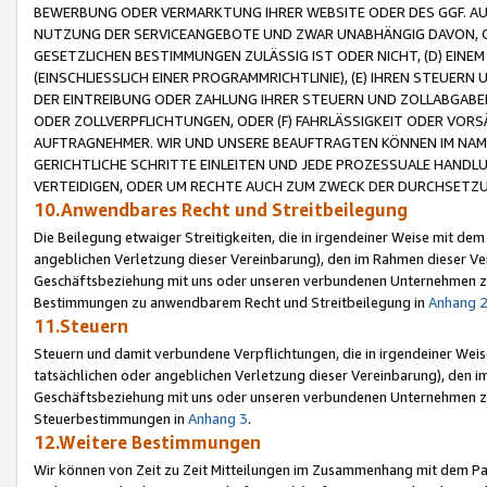
BEWERBUNG ODER VERMARKTUNG IHRER WEBSITE ODER DES GGF. AUF 
NUTZUNG DER SERVICEANGEBOTE UND ZWAR UNABHÄNGIG DAVON, O
GESETZLICHEN BESTIMMUNGEN ZULÄSSIG IST ODER NICHT, (D) EINE
(EINSCHLIESSLICH EINER PROGRAMMRICHTLINIE), (E) IHREN STEUER
DER EINTREIBUNG ODER ZAHLUNG IHRER STEUERN UND ZOLLABGAB
ODER ZOLLVERPFLICHTUNGEN, ODER (F) FAHRLÄSSIGKEIT ODER VORS
AUFTRAGNEHMER. WIR UND UNSERE BEAUFTRAGTEN KÖNNEN IM NAME
GERICHTLICHE SCHRITTE EINLEITEN UND JEDE PROZESSUALE HAND
VERTEIDIGEN, ODER UM RECHTE AUCH ZUM ZWECK DER DURCHSETZU
10.Anwendbares Recht und Streitbeilegung
Die Beilegung etwaiger Streitigkeiten, die in irgendeiner Weise mit de
angeblichen Verletzung dieser Vereinbarung), den im Rahmen dieser Ve
Geschäftsbeziehung mit uns oder unseren verbundenen Unternehmen zu
Bestimmungen zu anwendbarem Recht und Streitbeilegung in
Anhang 
11.Steuern
Steuern und damit verbundene Verpflichtungen, die in irgendeiner Wei
tatsächlichen oder angeblichen Verletzung dieser Vereinbarung), den 
Geschäftsbeziehung mit uns oder unseren verbundenen Unternehmen z
Steuerbestimmungen in
Anhang 3
.
12.Weitere Bestimmungen
Wir können von Zeit zu Zeit Mitteilungen im Zusammenhang mit dem Par