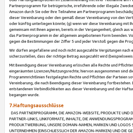
Partnerprogramm für betrügerische, irreführende oder illegale Zwecke
Amazon durch Sie oder Ihre Teilnahme am Partnerprogramm beschädig
dieser Vereinbarung oder den gemäß dieser Vereinbarung von den Vertr
oder künftig unterliegen könnte; (g) wenn wir diese Vereinbarung mit I
gemeinsam mit Ihnen agieren, bereits in der Vergangenheit, gleich aus
das Partnerprogramm in der allgemein angebotenen Form beenden. Vors
gegen die Bestimmungen der Ziffer 5 und jeder Verstoß gegen die Prog
Wir dürfen angefallene und noch nicht ausgezahlte Vergütungen nach 
sicherzustellen, dass der richtige Betrag ausgezahlt wird (beispielsw
Mit Beendigung dieser Vereinbarung erlöschen alle Rechte und Pflichte
eingeräumten Lizenzen/Nutzungsrechte; hiervon ausgenommen sind die in 
Programmrichtlinien festgelegten Rechte und Pflichten der Parteien sow
Vereinbarung, die nach Beendigung dieser Vereinbarung fortbestehen. D
entstandenen Verbindlichkeiten aus dieser Vereinbarung und der Haft
begangen wurde.
7.Haftungsausschlüsse
DAS PARTNERPROGRAMM, DIE AMAZON-WEBSITE, PRODUKTE UND DI
PARTNER-LINKS, LINKFORMATE, INHALTE, DIE ANWENDUNGSPROGR
PRODUKTWERBUNG, UNSERE DOMAIN-NAMEN, MARKEN UND LOGOS S
UNTERNEHMEN (EINSCHLIESSLICH DER AMAZON-MARKEN) UND DIE GE