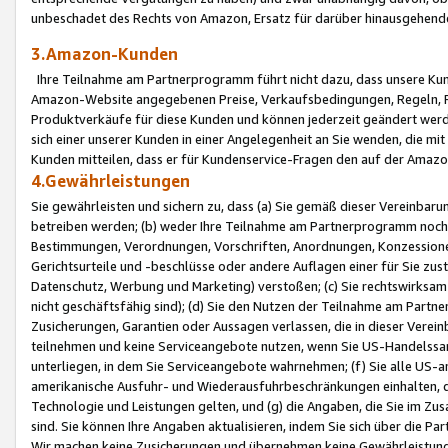
unbeschadet des Rechts von Amazon, Ersatz für darüber hinausgehen
3.Amazon-Kunden
Ihre Teilnahme am Partnerprogramm führt nicht dazu, dass unsere Kun
Amazon-Website angegebenen Preise, Verkaufsbedingungen, Regeln, Ri
Produktverkäufe für diese Kunden und können jederzeit geändert werde
sich einer unserer Kunden in einer Angelegenheit an Sie wenden, die 
Kunden mitteilen, dass er für Kundenservice-Fragen den auf der Ama
4.Gewährleistungen
Sie gewährleisten und sichern zu, dass (a) Sie gemäß dieser Vereinba
betreiben werden; (b) weder Ihre Teilnahme am Partnerprogramm noch d
Bestimmungen, Verordnungen, Vorschriften, Anordnungen, Konzessionen,
Gerichtsurteile und -beschlüsse oder andere Auflagen einer für Sie zu
Datenschutz, Werbung und Marketing) verstoßen; (c) Sie rechtswirksam 
nicht geschäftsfähig sind); (d) Sie den Nutzen der Teilnahme am Partne
Zusicherungen, Garantien oder Aussagen verlassen, die in dieser Verein
teilnehmen und keine Serviceangebote nutzen, wenn Sie US-Handelssa
unterliegen, in dem Sie Serviceangebote wahrnehmen; (f) Sie alle US
amerikanische Ausfuhr- und Wiederausfuhrbeschränkungen einhalten, 
Technologie und Leistungen gelten, und (g) die Angaben, die Sie im 
sind. Sie können Ihre Angaben aktualisieren, indem Sie sich über die 
Wir machen keine Zusicherungen und übernehmen keine Gewährleistun