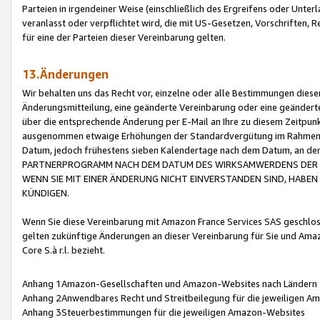
Parteien in irgendeiner Weise (einschließlich des Ergreifens oder Unt
veranlasst oder verpflichtet wird, die mit US-Gesetzen, Vorschriften,
für eine der Parteien dieser Vereinbarung gelten.
13.Änderungen
Wir behalten uns das Recht vor, einzelne oder alle Bestimmungen diese
Änderungsmitteilung, eine geänderte Vereinbarung oder eine geänderte 
über die entsprechende Änderung per E-Mail an Ihre zu diesem Zeitpun
ausgenommen etwaige Erhöhungen der Standardvergütung im Rahmen
Datum, jedoch frühestens sieben Kalendertage nach dem Datum, an de
PARTNERPROGRAMM NACH DEM DATUM DES WIRKSAMWERDENS DER Ä
WENN SIE MIT EINER ÄNDERUNG NICHT EINVERSTANDEN SIND, HABEN S
KÜNDIGEN.
Wenn Sie diese Vereinbarung mit Amazon France Services SAS geschlo
gelten zukünftige Änderungen an dieser Vereinbarung für Sie und Ama
Core S.à r.l. bezieht.
Anhang 1Amazon-Gesellschaften und Amazon-Websites nach Ländern
Anhang 2Anwendbares Recht und Streitbeilegung für die jeweiligen 
Anhang 3Steuerbestimmungen für die jeweiligen Amazon-Websites