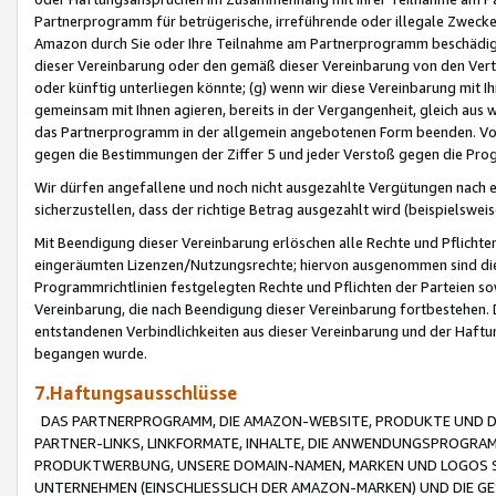
Partnerprogramm für betrügerische, irreführende oder illegale Zwecke
Amazon durch Sie oder Ihre Teilnahme am Partnerprogramm beschädig
dieser Vereinbarung oder den gemäß dieser Vereinbarung von den Vertr
oder künftig unterliegen könnte; (g) wenn wir diese Vereinbarung mit I
gemeinsam mit Ihnen agieren, bereits in der Vergangenheit, gleich aus
das Partnerprogramm in der allgemein angebotenen Form beenden. Vors
gegen die Bestimmungen der Ziffer 5 und jeder Verstoß gegen die Prog
Wir dürfen angefallene und noch nicht ausgezahlte Vergütungen nach 
sicherzustellen, dass der richtige Betrag ausgezahlt wird (beispielsw
Mit Beendigung dieser Vereinbarung erlöschen alle Rechte und Pflichte
eingeräumten Lizenzen/Nutzungsrechte; hiervon ausgenommen sind die in 
Programmrichtlinien festgelegten Rechte und Pflichten der Parteien sow
Vereinbarung, die nach Beendigung dieser Vereinbarung fortbestehen. D
entstandenen Verbindlichkeiten aus dieser Vereinbarung und der Haft
begangen wurde.
7.Haftungsausschlüsse
DAS PARTNERPROGRAMM, DIE AMAZON-WEBSITE, PRODUKTE UND DI
PARTNER-LINKS, LINKFORMATE, INHALTE, DIE ANWENDUNGSPROGR
PRODUKTWERBUNG, UNSERE DOMAIN-NAMEN, MARKEN UND LOGOS S
UNTERNEHMEN (EINSCHLIESSLICH DER AMAZON-MARKEN) UND DIE GE