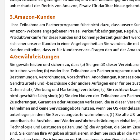
unbeschadet des Rechts von Amazon, Ersatz für darüber hinausgehen
3.Amazon-Kunden
Ihre Teilnahme am Partnerprogramm führt nicht dazu, dass unsere Kun
Amazon-Website angegebenen Preise, Verkaufsbedingungen, Regeln, Ri
Produktverkäufe für diese Kunden und können jederzeit geändert werde
sich einer unserer Kunden in einer Angelegenheit an Sie wenden, die 
Kunden mitteilen, dass er für Kundenservice-Fragen den auf der Ama
4.Gewährleistungen
Sie gewährleisten und sichern zu, dass (a) Sie gemäß dieser Vereinba
betreiben werden; (b) weder Ihre Teilnahme am Partnerprogramm noch d
Bestimmungen, Verordnungen, Vorschriften, Anordnungen, Konzessionen,
Gerichtsurteile und -beschlüsse oder andere Auflagen einer für Sie zu
Datenschutz, Werbung und Marketing) verstoßen; (c) Sie rechtswirksam 
nicht geschäftsfähig sind); (d) Sie den Nutzen der Teilnahme am Partne
Zusicherungen, Garantien oder Aussagen verlassen, die in dieser Verein
teilnehmen und keine Serviceangebote nutzen, wenn Sie US-Handelssa
unterliegen, in dem Sie Serviceangebote wahrnehmen; (f) Sie alle US
amerikanische Ausfuhr- und Wiederausfuhrbeschränkungen einhalten, 
Technologie und Leistungen gelten, und (g) die Angaben, die Sie im 
sind. Sie können Ihre Angaben aktualisieren, indem Sie sich über die 
Wir machen keine Zusicherungen und übernehmen keine Gewährleistun