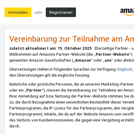
Anmelden
Registrieren
oder
Vereinbarung zur Teilnahme am 
zuletzt aktualisiert am
:
15. Oktober 2025
(Derzeitige Partner - 
Willkommen auf Amazons Partner-Website (die „
Partner-Website
“)
genannten Amazon-Gesellschaften („
Amazon
“ oder „
uns
“ oder ähnli
Übersetzungen stehen in folgenden Sprachen zur Verfügung :
Englisch
,
den Übersetzungen gilt die englische Fassung.
Natürliche oder juristische Personen, die an unserem Marketing-Partn
oder ein „
Partner
“), müssen die Vereinbarung zur Teilnahme am Ama
Ihrer Anmeldung auf bzw. Nutzung der Partner-Website stimmen Sie die
zu, die durch Bezugnahme einen wesentlichen Bestandteil dieser Verei
Partnerprogramm, die IP-Lizenz für das Partnerprogramm, den Vergütu
Partnerprogramm). Inhalte, die du auf der Website Amazon.com veröffe
des Verbots von Kundenrezensionen, die gegen eine Vergütung erstellt, 
durch.