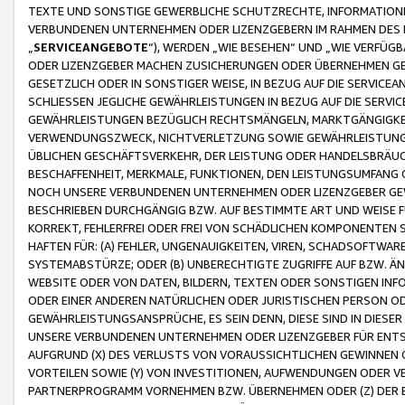
TEXTE UND SONSTIGE GEWERBLICHE SCHUTZRECHTE, INFORMATIONE
VERBUNDENEN UNTERNEHMEN ODER LIZENZGEBERN IM RAHMEN DES
„
SERVICEANGEBOTE
“), WERDEN „WIE BESEHEN“ UND „WIE VERFÜ
ODER LIZENZGEBER MACHEN ZUSICHERUNGEN ODER ÜBERNEHMEN GEW
GESETZLICH ODER IN SONSTIGER WEISE, IN BEZUG AUF DIE SERVI
SCHLIESSEN JEGLICHE GEWÄHRLEISTUNGEN IN BEZUG AUF DIE SERVI
GEWÄHRLEISTUNGEN BEZÜGLICH RECHTSMÄNGELN, MARKTGÄNGIGKEIT
VERWENDUNGSZWECK, NICHTVERLETZUNG SOWIE GEWÄHRLEISTUNGEN 
ÜBLICHEN GESCHÄFTSVERKEHR, DER LEISTUNG ODER HANDELSBRÄUCH
BESCHAFFENHEIT, MERKMALE, FUNKTIONEN, DEN LEISTUNGSUMFANG 
NOCH UNSERE VERBUNDENEN UNTERNEHMEN ODER LIZENZGEBER GEWÄ
BESCHRIEBEN DURCHGÄNGIG BZW. AUF BESTIMMTE ART UND WEISE
KORREKT, FEHLERFREI ODER FREI VON SCHÄDLICHEN KOMPONENTEN
HAFTEN FÜR: (A) FEHLER, UNGENAUIGKEITEN, VIREN, SCHADSOFTW
SYSTEMABSTÜRZE; ODER (B) UNBERECHTIGTE ZUGRIFFE AUF BZW. 
WEBSITE ODER VON DATEN, BILDERN, TEXTEN ODER SONSTIGEN INF
ODER EINER ANDEREN NATÜRLICHEN ODER JURISTISCHEN PERSON OD
GEWÄHRLEISTUNGSANSPRÜCHE, ES SEIN DENN, DIESE SIND IN DIES
UNSERE VERBUNDENEN UNTERNEHMEN ODER LIZENZGEBER FÜR EN
AUFGRUND (X) DES VERLUSTS VON VORAUSSICHTLICHEN GEWINNEN
VORTEILEN SOWIE (Y) VON INVESTITIONEN, AUFWENDUNGEN ODER VE
PARTNERPROGRAMM VORNEHMEN BZW. ÜBERNEHMEN ODER (Z) DER 