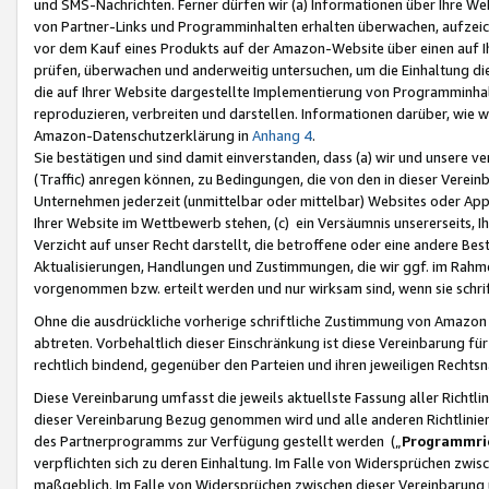
und SMS-Nachrichten. Ferner dürfen wir (a) Informationen über Ihre We
von Partner-Links und Programminhalten erhalten überwachen, aufzei
vor dem Kauf eines Produkts auf der Amazon-Website über einen auf Ih
prüfen, überwachen und anderweitig untersuchen, um die Einhaltung dies
die auf Ihrer Website dargestellte Implementierung von Programminhalt
reproduzieren, verbreiten und darstellen. Informationen darüber, wie w
Amazon-Datenschutzerklärung in
Anhang 4
.
Sie bestätigen und sind damit einverstanden, dass (a) wir und unsere 
(Traffic) anregen können, zu Bedingungen, die von den in dieser Vere
Unternehmen jederzeit (unmittelbar oder mittelbar) Websites oder Appl
Ihrer Website im Wettbewerb stehen, (c) ein Versäumnis unsererseits, I
Verzicht auf unser Recht darstellt, die betroffene oder eine andere B
Aktualisierungen, Handlungen und Zustimmungen, die wir ggf. im Rahme
vorgenommen bzw. erteilt werden und nur wirksam sind, wenn sie schri
Ohne die ausdrückliche vorherige schriftliche Zustimmung von Amazon
abtreten. Vorbehaltlich dieser Einschränkung ist diese Vereinbarung f
rechtlich bindend, gegenüber den Parteien und ihren jeweiligen Rech
Diese Vereinbarung umfasst die jeweils aktuellste Fassung aller Richtli
dieser Vereinbarung Bezug genommen wird und alle anderen Richtlinie
des Partnerprogramms zur Verfügung gestellt werden („
Programmric
verpflichten sich zu deren Einhaltung. Im Falle von Widersprüchen zwi
maßgeblich. Im Falle von Widersprüchen zwischen dieser Vereinbarun