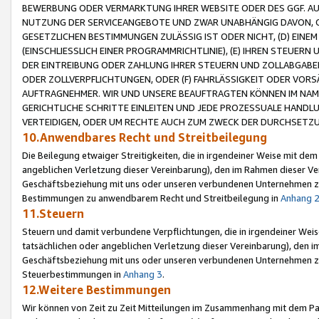
BEWERBUNG ODER VERMARKTUNG IHRER WEBSITE ODER DES GGF. AUF 
NUTZUNG DER SERVICEANGEBOTE UND ZWAR UNABHÄNGIG DAVON, O
GESETZLICHEN BESTIMMUNGEN ZULÄSSIG IST ODER NICHT, (D) EINE
(EINSCHLIESSLICH EINER PROGRAMMRICHTLINIE), (E) IHREN STEUER
DER EINTREIBUNG ODER ZAHLUNG IHRER STEUERN UND ZOLLABGAB
ODER ZOLLVERPFLICHTUNGEN, ODER (F) FAHRLÄSSIGKEIT ODER VORS
AUFTRAGNEHMER. WIR UND UNSERE BEAUFTRAGTEN KÖNNEN IM NAME
GERICHTLICHE SCHRITTE EINLEITEN UND JEDE PROZESSUALE HAND
VERTEIDIGEN, ODER UM RECHTE AUCH ZUM ZWECK DER DURCHSETZU
10.Anwendbares Recht und Streitbeilegung
Die Beilegung etwaiger Streitigkeiten, die in irgendeiner Weise mit de
angeblichen Verletzung dieser Vereinbarung), den im Rahmen dieser Ve
Geschäftsbeziehung mit uns oder unseren verbundenen Unternehmen zu
Bestimmungen zu anwendbarem Recht und Streitbeilegung in
Anhang 
11.Steuern
Steuern und damit verbundene Verpflichtungen, die in irgendeiner Wei
tatsächlichen oder angeblichen Verletzung dieser Vereinbarung), den 
Geschäftsbeziehung mit uns oder unseren verbundenen Unternehmen z
Steuerbestimmungen in
Anhang 3
.
12.Weitere Bestimmungen
Wir können von Zeit zu Zeit Mitteilungen im Zusammenhang mit dem Par