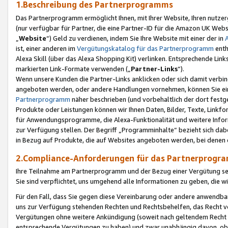
1.Beschreibung des Partnerprogramms
Das Partnerprogramm ermöglicht Ihnen, mit Ihrer Website, Ihren nutzer
(nur verfügbar für Partner, die eine Partner-ID für die Amazon UK We
„
Website
“) Geld zu verdienen, indem Sie Ihre Website mit einer der in
ist, einer anderen im
Vergütungskatalog für das Partnerprogramm
enth
Alexa Skill (über das Alexa Shopping Kit) verlinken. Entsprechende Lin
markierten Link-Formate verwenden („
Partner-Links
“).
Wenn unsere Kunden die Partner-Links anklicken oder sich damit verbi
angeboten werden, oder andere Handlungen vornehmen, können Sie eine
Partnerprogramm
näher beschrieben (und vorbehaltlich der dort festg
Produkte oder Leistungen können wir Ihnen Daten, Bilder, Texte, Linkfo
für Anwendungsprogramme, die Alexa-Funktionalität und weitere Inf
zur Verfügung stellen. Der Begriff „Programminhalte“ bezieht sich dabe
in Bezug auf Produkte, die auf Websites angeboten werden, bei denen 
2.Compliance-Anforderungen für das Partnerprog
Ihre Teilnahme am Partnerprogramm und der Bezug einer Vergütung setz
Sie sind verpflichtet, uns umgehend alle Informationen zu geben, die w
Für den Fall, dass Sie gegen diese Vereinbarung oder andere anwendba
uns zur Verfügung stehenden Rechten und Rechtsbehelfen, das Recht vo
Vergütungen ohne weitere Ankündigung (soweit nach geltendem Recht z
entsprechende Vergütungen zu haben) und zwar unabhängig davon, ob 