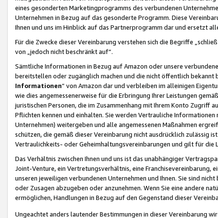
eines gesonderten Marketingprogramms des verbundenen Unternehmens
Unternehmen in Bezug auf das gesonderte Programm. Diese Vereinbarung
Ihnen und uns im Hinblick auf das Partnerprogramm dar und ersetzt al
Für die Zwecke dieser Vereinbarung verstehen sich die Begriffe „schließ
von „jedoch nicht beschränkt auf“.
Sämtliche Informationen in Bezug auf Amazon oder unsere verbunde
bereitstellen oder zugänglich machen und die nicht öffentlich bekannt bz
Informationen
“ von Amazon dar und verbleiben im alleinigen Eigent
wie dies angemessenerweise für die Erbringung Ihrer Leistungen gemäß d
juristischen Personen, die im Zusammenhang mit Ihrem Konto Zugriff au
Pflichten kennen und einhalten. Sie werden Vertrauliche Informationen 
Unternehmen) weitergeben und alle angemessenen Maßnahmen ergreifen
schützen, die gemäß dieser Vereinbarung nicht ausdrücklich zulässig is
Vertraulichkeits- oder Geheimhaltungsvereinbarungen und gilt für die
Das Verhältnis zwischen Ihnen und uns ist das unabhängiger Vertragspa
Joint-Venture, ein Vertretungsverhältnis, eine Franchisevereinbarung, 
unseren jeweiligen verbundenen Unternehmen und Ihnen. Sie sind ni
oder Zusagen abzugeben oder anzunehmen. Wenn Sie eine andere natürli
ermöglichen, Handlungen in Bezug auf den Gegenstand dieser Vereinbar
Ungeachtet anders lautender Bestimmungen in dieser Vereinbarung wird