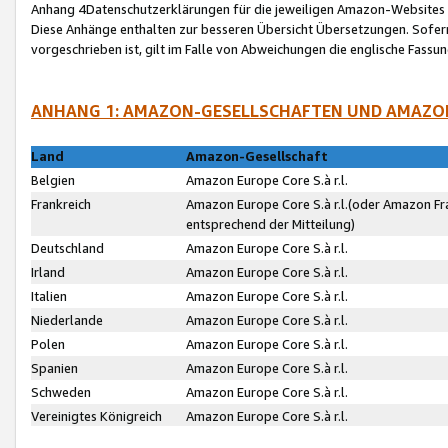
Anhang 4Datenschutzerklärungen für die jeweiligen Amazon-Websites
Diese Anhänge enthalten zur besseren Übersicht Übersetzungen. Sofe
vorgeschrieben ist, gilt im Falle von Abweichungen die englische Fass
ANHANG 1: AMAZON-GESELLSCHAFTEN UND AMAZO
Land
Amazon-Gesellschaft
Belgien
Amazon Europe Core S.à r.l.
Frankreich
Amazon Europe Core S.à r.l.(oder Amazon Fr
entsprechend der Mitteilung)
Deutschland
Amazon Europe Core S.à r.l.
Irland
Amazon Europe Core S.à r.l.
Italien
Amazon Europe Core S.à r.l.
Niederlande
Amazon Europe Core S.à r.l.
Polen
Amazon Europe Core S.à r.l.
Spanien
Amazon Europe Core S.à r.l.
Schweden
Amazon Europe Core S.à r.l.
Vereinigtes Königreich
Amazon Europe Core S.à r.l.