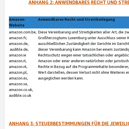
ANHANG 2: ANWENDBARES RECHT UND STRE
Amazon-
Anwendbares Recht und Streitbeilegung
Website
amazon.com.be,
Diese Vereinbarung und Streitigkeiten aller Art, die 
amazon.fr,
Großherzogtums Luxemburg unter Ausschluss seiner Kol
amazon.de,
ausschließlichen Zuständigkeit der Gerichte im Geri
audible.de,
dieser Vereinbarung kann Amazon bei einem zuständig
amazon.ie
Rechtsschutz wegen einer tatsächlichen oder angebli
amazon.it,
Amazon oder einer anderen natürlichen oder juristisc
amazon.nl,
Rechte in Bezug auf die Programminhalte besonderer,
amazon.pl,
Wert darstellen, dessen Verlust nicht ohne Weiteres e
amazon.es,
ausgeglichen werden kann.
amazon.se,
amazon.co.uk,
audible.co.uk
ANHANG 3: STEUERBESTIMMUNGEN FÜR DIE JEWEIL