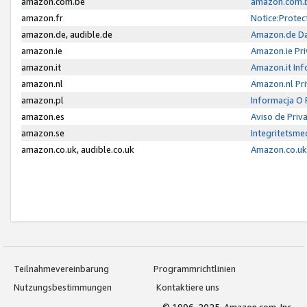
amazon.com.be
amazon.com.b
amazon.fr
Notice:Protec
amazon.de, audible.de
Amazon.de Da
amazon.ie
Amazon.ie Pri
amazon.it
Amazon.it Inf
amazon.nl
Amazon.nl Pri
amazon.pl
Informacja O
amazon.es
Aviso de Priv
amazon.se
Integritetsm
amazon.co.uk, audible.co.uk
Amazon.co.uk 
Teilnahmevereinbarung
Programmrichtlinien
Nutzungsbestimmungen
Kontaktiere uns