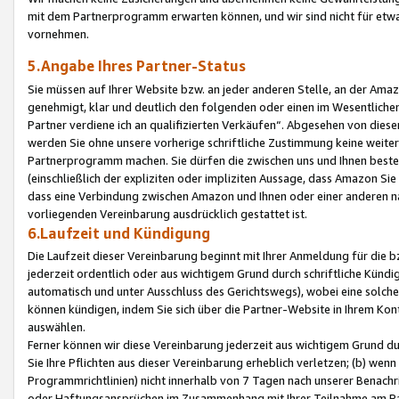
mit dem Partnerprogramm erwarten können, und wir sind nicht für etwa
vornehmen.
5.Angabe Ihres Partner-Status
Sie müssen auf Ihrer Website bzw. an jeder anderen Stelle, an der Am
genehmigt, klar und deutlich den folgenden oder einen im Wesentlichen
Partner verdiene ich an qualifizierten Verkäufen“. Abgesehen von die
werden Sie ohne unsere vorherige schriftliche Zustimmung keine weite
Partnerprogramm machen. Sie dürfen die zwischen uns und Ihnen best
(einschließlich der expliziten oder impliziten Aussage, dass Amazon Si
dass eine Verbindung zwischen Amazon und Ihnen oder einer anderen natü
vorliegenden Vereinbarung ausdrücklich gestattet ist.
6.Laufzeit und Kündigung
Die Laufzeit dieser Vereinbarung beginnt mit Ihrer Anmeldung für die 
jederzeit ordentlich oder aus wichtigem Grund durch schriftliche Kündi
automatisch und unter Ausschluss des Gerichtswegs), wobei eine solch
können kündigen, indem Sie sich über die Partner-Website in Ihrem Ko
auswählen.
Ferner können wir diese Vereinbarung jederzeit aus wichtigem Grund dur
Sie Ihre Pflichten aus dieser Vereinbarung erheblich verletzen; (b) wen
Programmrichtlinien) nicht innerhalb von 7 Tagen nach unserer Benachr
oder Haftungsansprüchen im Zusammenhang mit Ihrer Teilnahme am Pa