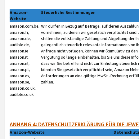
Amazon-
Steuerliche Bestimmungen
Website
amazon.com.be,
Wir dürfen in Bezug auf Beträge, auf deren Auszahlun
amazon.fr,
vornehmen, zu denen wir gesetzlich verpflichtet sind
amazon.de,
stellen die vollständige Zahlung und Abgeltung der 
audible.de,
gelegentlich steuerlich relevante Informationen von I
amazon.ie
Anfrage nicht vorlegen, können wir (kumulativ zu de
amazon.it,
Vergütung so lange einbehalten, bis Sie uns diese Inf
amazon.nl,
dass wir Sie betreffend nicht zur Einholung steuerlich 
amazon.pl,
könnten Sie gesetzlich verpflichtet sein, Amazon Meh
amazon.es,
Anforderungen an eine gültige MwSt.-Rechnung erfüllt
amazon.se,
zahlen.
amazon.co.uk,
audible.co.uk
ANHANG 4: DATENSCHUTZERKLÄRUNG FÜR DIE JEWE
Amazon-Website
Datenschutz