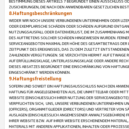
BESTIMMUNG DIESES ARTIKELS 7 BEGRÜNDET EINEN AUSSCHLUSS 
ZUSICHERUNGEN, DIE NACH DEN ANWENDBAREN GESETZLICHEN BE
8.Haftungsbeschränkungen
WEDER WIR NOCH UNSERE VERBUNDENEN UNTERNEHMEN ODER LIZEN
ODER EXEMPLARISCHE SCHÄDEN ODER SCHÄDEN AUFGRUND ENTGANG
NUTZUNGSAUSFALL ODER DATENVERLUST, DIE IM ZUSAMMENHANG MI
DES AUFTRETENS SOLCHER SCHÄDEN HINGEWIESEN WURDEN. FERN
SERVICEANGEBOTEN MAXIMAL DER HÖHE DES GESAMTBETRAGS DER 
ZEITPUNKT DES EREIGNISSES, DAS ZU DEM ZULETZT ENTSTANDENE
ZAHLENDEN VERGÜTUNGEN. SIE VERZICHTEN HIERMIT AUF ETWAIGE 
AUF ERFÜLLUNGSKLAGE, UNTERLASSUNGSKLAGE ODER ANDERE RECHT
DIESES ABSATZES BEGRÜNDET EINE EINSCHRÄNKUNG VON HAFTUNG
EINGESCHRÄNKT WERDEN KÖNNEN.
9.Haftungsfreistellung
SOFERN UND SOWEIT EIN HAFTUNGSAUSSCHLUSS NACH DEN ANWENDB
HAFTUNG FÜR ANGELEGENHEITEN AUS, DIE UNMITTELBAR ODER MITT
WEBSITE (EINSCHLIESSLICH IHRER NUTZUNG DER SERVICEANGEBOTE)
VERPFLICHTEN SICH, UNS, UNSERE VERBUNDENEN UNTERNEHMEN UN
(OFFICERS), ORGANMITGLIEDER (DIRECTORS) UND VERTRETER VON 
AUSLAGEN (EINSCHLIESSLICH ANGEMESSENER ANWALTSGEBÜHREN) FR
IHRER WEBSITE BZW. AUF IHRER WEBSITE ERSCHEINENDEM MATERIAL
MATERIALS MIT ANDEREN APPLIKATIONEN, INHALTEN ODER PROZESSE