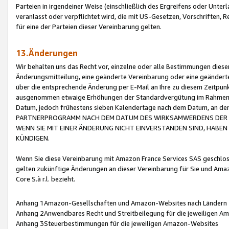
Parteien in irgendeiner Weise (einschließlich des Ergreifens oder Unt
veranlasst oder verpflichtet wird, die mit US-Gesetzen, Vorschriften,
für eine der Parteien dieser Vereinbarung gelten.
13.Änderungen
Wir behalten uns das Recht vor, einzelne oder alle Bestimmungen diese
Änderungsmitteilung, eine geänderte Vereinbarung oder eine geänderte 
über die entsprechende Änderung per E-Mail an Ihre zu diesem Zeitpun
ausgenommen etwaige Erhöhungen der Standardvergütung im Rahmen
Datum, jedoch frühestens sieben Kalendertage nach dem Datum, an de
PARTNERPROGRAMM NACH DEM DATUM DES WIRKSAMWERDENS DER Ä
WENN SIE MIT EINER ÄNDERUNG NICHT EINVERSTANDEN SIND, HABEN S
KÜNDIGEN.
Wenn Sie diese Vereinbarung mit Amazon France Services SAS geschlo
gelten zukünftige Änderungen an dieser Vereinbarung für Sie und Ama
Core S.à r.l. bezieht.
Anhang 1Amazon-Gesellschaften und Amazon-Websites nach Ländern
Anhang 2Anwendbares Recht und Streitbeilegung für die jeweiligen 
Anhang 3Steuerbestimmungen für die jeweiligen Amazon-Websites