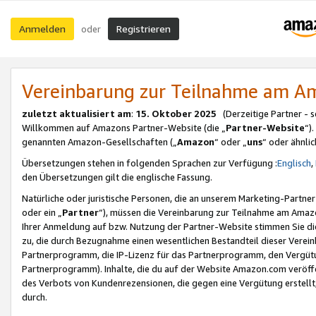
Anmelden
Registrieren
oder
Vereinbarung zur Teilnahme am 
zuletzt aktualisiert am
:
15. Oktober 2025
(Derzeitige Partner - 
Willkommen auf Amazons Partner-Website (die „
Partner-Website
“)
genannten Amazon-Gesellschaften („
Amazon
“ oder „
uns
“ oder ähnli
Übersetzungen stehen in folgenden Sprachen zur Verfügung :
Englisch
,
den Übersetzungen gilt die englische Fassung.
Natürliche oder juristische Personen, die an unserem Marketing-Partn
oder ein „
Partner
“), müssen die Vereinbarung zur Teilnahme am Ama
Ihrer Anmeldung auf bzw. Nutzung der Partner-Website stimmen Sie die
zu, die durch Bezugnahme einen wesentlichen Bestandteil dieser Verei
Partnerprogramm, die IP-Lizenz für das Partnerprogramm, den Vergütu
Partnerprogramm). Inhalte, die du auf der Website Amazon.com veröffe
des Verbots von Kundenrezensionen, die gegen eine Vergütung erstellt, 
durch.