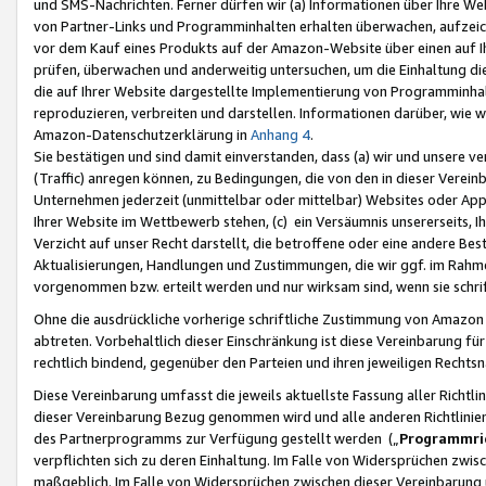
und SMS-Nachrichten. Ferner dürfen wir (a) Informationen über Ihre We
von Partner-Links und Programminhalten erhalten überwachen, aufzei
vor dem Kauf eines Produkts auf der Amazon-Website über einen auf Ih
prüfen, überwachen und anderweitig untersuchen, um die Einhaltung dies
die auf Ihrer Website dargestellte Implementierung von Programminhalt
reproduzieren, verbreiten und darstellen. Informationen darüber, wie w
Amazon-Datenschutzerklärung in
Anhang 4
.
Sie bestätigen und sind damit einverstanden, dass (a) wir und unsere 
(Traffic) anregen können, zu Bedingungen, die von den in dieser Vere
Unternehmen jederzeit (unmittelbar oder mittelbar) Websites oder Appl
Ihrer Website im Wettbewerb stehen, (c) ein Versäumnis unsererseits, I
Verzicht auf unser Recht darstellt, die betroffene oder eine andere B
Aktualisierungen, Handlungen und Zustimmungen, die wir ggf. im Rahme
vorgenommen bzw. erteilt werden und nur wirksam sind, wenn sie schri
Ohne die ausdrückliche vorherige schriftliche Zustimmung von Amazon
abtreten. Vorbehaltlich dieser Einschränkung ist diese Vereinbarung f
rechtlich bindend, gegenüber den Parteien und ihren jeweiligen Rech
Diese Vereinbarung umfasst die jeweils aktuellste Fassung aller Richtli
dieser Vereinbarung Bezug genommen wird und alle anderen Richtlinie
des Partnerprogramms zur Verfügung gestellt werden („
Programmric
verpflichten sich zu deren Einhaltung. Im Falle von Widersprüchen zwi
maßgeblich. Im Falle von Widersprüchen zwischen dieser Vereinbarun