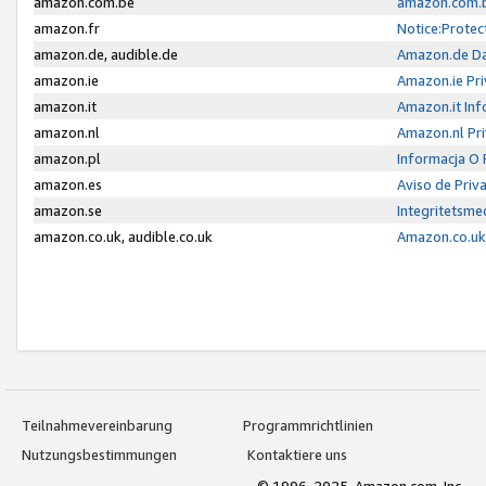
amazon.com.be
amazon.com.b
amazon.fr
Notice:Protec
amazon.de, audible.de
Amazon.de Da
amazon.ie
Amazon.ie Pri
amazon.it
Amazon.it Inf
amazon.nl
Amazon.nl Pri
amazon.pl
Informacja O
amazon.es
Aviso de Priv
amazon.se
Integritetsm
amazon.co.uk, audible.co.uk
Amazon.co.uk 
Teilnahmevereinbarung
Programmrichtlinien
Nutzungsbestimmungen
Kontaktiere uns