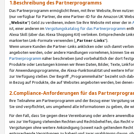
1.Beschreibung des Partnerprogramms
Das Partnerprogramm ermöglicht Ihnen, mit Ihrer Website, Ihren nutzer
(nur verfügbar für Partner, die eine Partner-ID für die Amazon UK We
„
Website
“) Geld zu verdienen, indem Sie Ihre Website mit einer der in
ist, einer anderen im
Vergütungskatalog für das Partnerprogramm
enth
Alexa Skill (über das Alexa Shopping Kit) verlinken. Entsprechende Lin
markierten Link-Formate verwenden („
Partner-Links
“).
Wenn unsere Kunden die Partner-Links anklicken oder sich damit verbi
angeboten werden, oder andere Handlungen vornehmen, können Sie eine
Partnerprogramm
näher beschrieben (und vorbehaltlich der dort festg
Produkte oder Leistungen können wir Ihnen Daten, Bilder, Texte, Linkfo
für Anwendungsprogramme, die Alexa-Funktionalität und weitere Inf
zur Verfügung stellen. Der Begriff „Programminhalte“ bezieht sich dabe
in Bezug auf Produkte, die auf Websites angeboten werden, bei denen 
2.Compliance-Anforderungen für das Partnerprog
Ihre Teilnahme am Partnerprogramm und der Bezug einer Vergütung setz
Sie sind verpflichtet, uns umgehend alle Informationen zu geben, die w
Für den Fall, dass Sie gegen diese Vereinbarung oder andere anwendba
uns zur Verfügung stehenden Rechten und Rechtsbehelfen, das Recht vo
Vergütungen ohne weitere Ankündigung (soweit nach geltendem Recht z
entsprechende Vergütungen zu haben) und zwar unabhängig davon, ob 