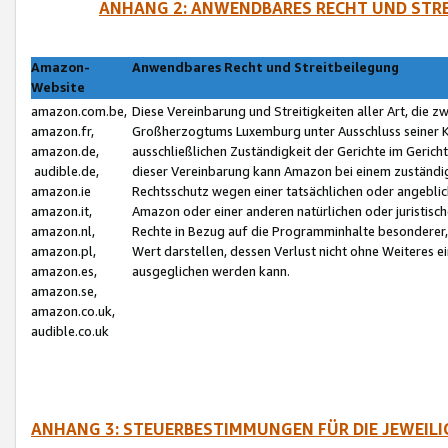
ANHANG 2: ANWENDBARES RECHT UND STRE
Amazon-
Anwendbares Recht und Streitbeilegung
Website
amazon.com.be,
Diese Vereinbarung und Streitigkeiten aller Art, die 
amazon.fr,
Großherzogtums Luxemburg unter Ausschluss seiner Kol
amazon.de,
ausschließlichen Zuständigkeit der Gerichte im Geri
audible.de,
dieser Vereinbarung kann Amazon bei einem zuständig
amazon.ie
Rechtsschutz wegen einer tatsächlichen oder angebli
amazon.it,
Amazon oder einer anderen natürlichen oder juristisc
amazon.nl,
Rechte in Bezug auf die Programminhalte besonderer,
amazon.pl,
Wert darstellen, dessen Verlust nicht ohne Weiteres e
amazon.es,
ausgeglichen werden kann.
amazon.se,
amazon.co.uk,
audible.co.uk
ANHANG 3: STEUERBESTIMMUNGEN FÜR DIE JEWEIL