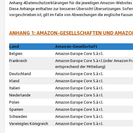
Anhang 4Datenschutzerklärungen für die jeweiligen Amazon-Websites
Diese Anhänge enthalten zur besseren Übersicht Übersetzungen. Sofe
vorgeschrieben ist, gilt im Falle von Abweichungen die englische Fass
ANHANG 1: AMAZON-GESELLSCHAFTEN UND AMAZO
Land
Amazon-Gesellschaft
Belgien
Amazon Europe Core S.à r.l.
Frankreich
Amazon Europe Core S.à r.l.(oder Amazon Fr
entsprechend der Mitteilung)
Deutschland
Amazon Europe Core S.à r.l.
Irland
Amazon Europe Core S.à r.l.
Italien
Amazon Europe Core S.à r.l.
Niederlande
Amazon Europe Core S.à r.l.
Polen
Amazon Europe Core S.à r.l.
Spanien
Amazon Europe Core S.à r.l.
Schweden
Amazon Europe Core S.à r.l.
Vereinigtes Königreich
Amazon Europe Core S.à r.l.