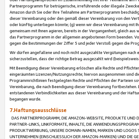
Partnerprogramm für betrügerische, irreführende oder illegale Zwecke
Amazon durch Sie oder Ihre Teilnahme am Partnerprogramm beschädig
dieser Vereinbarung oder den gemäß dieser Vereinbarung von den Vertr
oder künftig unterliegen könnte; (g) wenn wir diese Vereinbarung mit I
gemeinsam mit Ihnen agieren, bereits in der Vergangenheit, gleich aus
das Partnerprogramm in der allgemein angebotenen Form beenden. Vors
gegen die Bestimmungen der Ziffer 5 und jeder Verstoß gegen die Prog
Wir dürfen angefallene und noch nicht ausgezahlte Vergütungen nach 
sicherzustellen, dass der richtige Betrag ausgezahlt wird (beispielsw
Mit Beendigung dieser Vereinbarung erlöschen alle Rechte und Pflichte
eingeräumten Lizenzen/Nutzungsrechte; hiervon ausgenommen sind die in 
Programmrichtlinien festgelegten Rechte und Pflichten der Parteien sow
Vereinbarung, die nach Beendigung dieser Vereinbarung fortbestehen. D
entstandenen Verbindlichkeiten aus dieser Vereinbarung und der Haft
begangen wurde.
7.Haftungsausschlüsse
DAS PARTNERPROGRAMM, DIE AMAZON-WEBSITE, PRODUKTE UND DI
PARTNER-LINKS, LINKFORMATE, INHALTE, DIE ANWENDUNGSPROGR
PRODUKTWERBUNG, UNSERE DOMAIN-NAMEN, MARKEN UND LOGOS S
UNTERNEHMEN (EINSCHLIESSLICH DER AMAZON-MARKEN) UND DIE GE