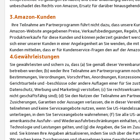
unbeschadet des Rechts von Amazon, Ersatz für darüber hinausgehen
3.Amazon-Kunden
Ihre Teilnahme am Partnerprogramm führt nicht dazu, dass unsere Kun
Amazon-Website angegebenen Preise, Verkaufsbedingungen, Regeln, Ri
Produktverkäufe für diese Kunden und können jederzeit geändert werde
sich einer unserer Kunden in einer Angelegenheit an Sie wenden, die 
Kunden mitteilen, dass er für Kundenservice-Fragen den auf der Ama
4.Gewährleistungen
Sie gewährleisten und sichern zu, dass (a) Sie gemäß dieser Vereinba
betreiben werden; (b) weder Ihre Teilnahme am Partnerprogramm noch d
Bestimmungen, Verordnungen, Vorschriften, Anordnungen, Konzessionen,
Gerichtsurteile und -beschlüsse oder andere Auflagen einer für Sie zu
Datenschutz, Werbung und Marketing) verstoßen; (c) Sie rechtswirksam 
nicht geschäftsfähig sind); (d) Sie den Nutzen der Teilnahme am Partne
Zusicherungen, Garantien oder Aussagen verlassen, die in dieser Verein
teilnehmen und keine Serviceangebote nutzen, wenn Sie US-Handelssa
unterliegen, in dem Sie Serviceangebote wahrnehmen; (f) Sie alle US
amerikanische Ausfuhr- und Wiederausfuhrbeschränkungen einhalten, 
Technologie und Leistungen gelten, und (g) die Angaben, die Sie im 
sind. Sie können Ihre Angaben aktualisieren, indem Sie sich über die 
Wir machen keine Zusicherungen und übernehmen keine Gewährleistun