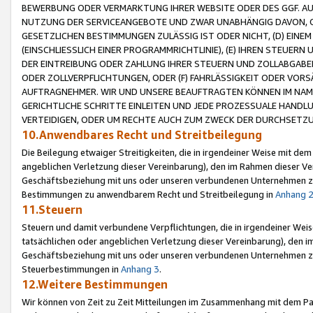
BEWERBUNG ODER VERMARKTUNG IHRER WEBSITE ODER DES GGF. AUF 
NUTZUNG DER SERVICEANGEBOTE UND ZWAR UNABHÄNGIG DAVON, O
GESETZLICHEN BESTIMMUNGEN ZULÄSSIG IST ODER NICHT, (D) EINE
(EINSCHLIESSLICH EINER PROGRAMMRICHTLINIE), (E) IHREN STEUER
DER EINTREIBUNG ODER ZAHLUNG IHRER STEUERN UND ZOLLABGAB
ODER ZOLLVERPFLICHTUNGEN, ODER (F) FAHRLÄSSIGKEIT ODER VORS
AUFTRAGNEHMER. WIR UND UNSERE BEAUFTRAGTEN KÖNNEN IM NAME
GERICHTLICHE SCHRITTE EINLEITEN UND JEDE PROZESSUALE HAND
VERTEIDIGEN, ODER UM RECHTE AUCH ZUM ZWECK DER DURCHSETZU
10.Anwendbares Recht und Streitbeilegung
Die Beilegung etwaiger Streitigkeiten, die in irgendeiner Weise mit de
angeblichen Verletzung dieser Vereinbarung), den im Rahmen dieser Ve
Geschäftsbeziehung mit uns oder unseren verbundenen Unternehmen zu
Bestimmungen zu anwendbarem Recht und Streitbeilegung in
Anhang 
11.Steuern
Steuern und damit verbundene Verpflichtungen, die in irgendeiner Wei
tatsächlichen oder angeblichen Verletzung dieser Vereinbarung), den 
Geschäftsbeziehung mit uns oder unseren verbundenen Unternehmen z
Steuerbestimmungen in
Anhang 3
.
12.Weitere Bestimmungen
Wir können von Zeit zu Zeit Mitteilungen im Zusammenhang mit dem Par