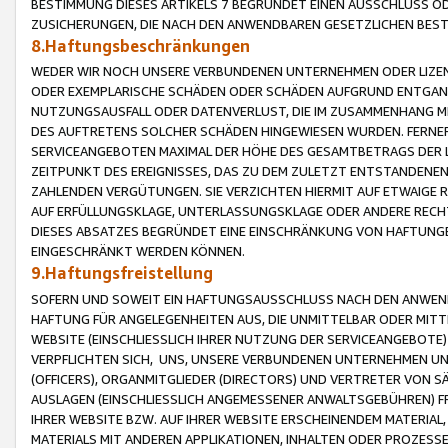
BESTIMMUNG DIESES ARTIKELS 7 BEGRÜNDET EINEN AUSSCHLUSS 
ZUSICHERUNGEN, DIE NACH DEN ANWENDBAREN GESETZLICHEN BE
8.Haftungsbeschränkungen
WEDER WIR NOCH UNSERE VERBUNDENEN UNTERNEHMEN ODER LIZEN
ODER EXEMPLARISCHE SCHÄDEN ODER SCHÄDEN AUFGRUND ENTGANG
NUTZUNGSAUSFALL ODER DATENVERLUST, DIE IM ZUSAMMENHANG MI
DES AUFTRETENS SOLCHER SCHÄDEN HINGEWIESEN WURDEN. FERN
SERVICEANGEBOTEN MAXIMAL DER HÖHE DES GESAMTBETRAGS DER 
ZEITPUNKT DES EREIGNISSES, DAS ZU DEM ZULETZT ENTSTANDENE
ZAHLENDEN VERGÜTUNGEN. SIE VERZICHTEN HIERMIT AUF ETWAIGE 
AUF ERFÜLLUNGSKLAGE, UNTERLASSUNGSKLAGE ODER ANDERE RECHT
DIESES ABSATZES BEGRÜNDET EINE EINSCHRÄNKUNG VON HAFTUNG
EINGESCHRÄNKT WERDEN KÖNNEN.
9.Haftungsfreistellung
SOFERN UND SOWEIT EIN HAFTUNGSAUSSCHLUSS NACH DEN ANWENDB
HAFTUNG FÜR ANGELEGENHEITEN AUS, DIE UNMITTELBAR ODER MITT
WEBSITE (EINSCHLIESSLICH IHRER NUTZUNG DER SERVICEANGEBOTE)
VERPFLICHTEN SICH, UNS, UNSERE VERBUNDENEN UNTERNEHMEN UN
(OFFICERS), ORGANMITGLIEDER (DIRECTORS) UND VERTRETER VON 
AUSLAGEN (EINSCHLIESSLICH ANGEMESSENER ANWALTSGEBÜHREN) FR
IHRER WEBSITE BZW. AUF IHRER WEBSITE ERSCHEINENDEM MATERIAL
MATERIALS MIT ANDEREN APPLIKATIONEN, INHALTEN ODER PROZESSE