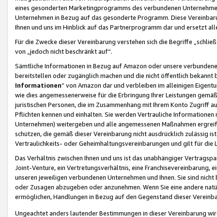
eines gesonderten Marketingprogramms des verbundenen Unternehmens
Unternehmen in Bezug auf das gesonderte Programm. Diese Vereinbarung
Ihnen und uns im Hinblick auf das Partnerprogramm dar und ersetzt al
Für die Zwecke dieser Vereinbarung verstehen sich die Begriffe „schließ
von „jedoch nicht beschränkt auf“.
Sämtliche Informationen in Bezug auf Amazon oder unsere verbunde
bereitstellen oder zugänglich machen und die nicht öffentlich bekannt bz
Informationen
“ von Amazon dar und verbleiben im alleinigen Eigent
wie dies angemessenerweise für die Erbringung Ihrer Leistungen gemäß d
juristischen Personen, die im Zusammenhang mit Ihrem Konto Zugriff au
Pflichten kennen und einhalten. Sie werden Vertrauliche Informationen 
Unternehmen) weitergeben und alle angemessenen Maßnahmen ergreifen
schützen, die gemäß dieser Vereinbarung nicht ausdrücklich zulässig is
Vertraulichkeits- oder Geheimhaltungsvereinbarungen und gilt für die
Das Verhältnis zwischen Ihnen und uns ist das unabhängiger Vertragspa
Joint-Venture, ein Vertretungsverhältnis, eine Franchisevereinbarung, 
unseren jeweiligen verbundenen Unternehmen und Ihnen. Sie sind ni
oder Zusagen abzugeben oder anzunehmen. Wenn Sie eine andere natürli
ermöglichen, Handlungen in Bezug auf den Gegenstand dieser Vereinbar
Ungeachtet anders lautender Bestimmungen in dieser Vereinbarung wird