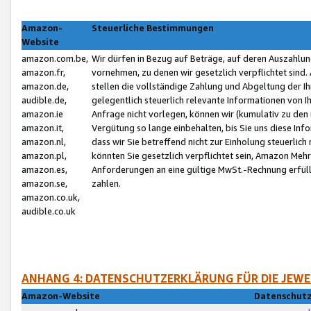
Amazon-
Steuerliche Bestimmungen
Website
amazon.com.be,
Wir dürfen in Bezug auf Beträge, auf deren Auszahlun
amazon.fr,
vornehmen, zu denen wir gesetzlich verpflichtet sind
amazon.de,
stellen die vollständige Zahlung und Abgeltung der 
audible.de,
gelegentlich steuerlich relevante Informationen von I
amazon.ie
Anfrage nicht vorlegen, können wir (kumulativ zu de
amazon.it,
Vergütung so lange einbehalten, bis Sie uns diese Inf
amazon.nl,
dass wir Sie betreffend nicht zur Einholung steuerlich 
amazon.pl,
könnten Sie gesetzlich verpflichtet sein, Amazon Meh
amazon.es,
Anforderungen an eine gültige MwSt.-Rechnung erfüllt
amazon.se,
zahlen.
amazon.co.uk,
audible.co.uk
ANHANG 4: DATENSCHUTZERKLÄRUNG FÜR DIE JEWE
Amazon-Website
Datenschutz