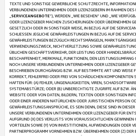
TEXTE UND SONSTIGE GEWERBLICHE SCHUTZRECHTE, INFORMATIONE
VERBUNDENEN UNTERNEHMEN ODER LIZENZGEBERN IM RAHMEN DES
„
SERVICEANGEBOTE
“), WERDEN „WIE BESEHEN“ UND „WIE VERFÜ
ODER LIZENZGEBER MACHEN ZUSICHERUNGEN ODER ÜBERNEHMEN GEW
GESETZLICH ODER IN SONSTIGER WEISE, IN BEZUG AUF DIE SERVI
SCHLIESSEN JEGLICHE GEWÄHRLEISTUNGEN IN BEZUG AUF DIE SERVI
GEWÄHRLEISTUNGEN BEZÜGLICH RECHTSMÄNGELN, MARKTGÄNGIGKEIT
VERWENDUNGSZWECK, NICHTVERLETZUNG SOWIE GEWÄHRLEISTUNGEN 
ÜBLICHEN GESCHÄFTSVERKEHR, DER LEISTUNG ODER HANDELSBRÄUCH
BESCHAFFENHEIT, MERKMALE, FUNKTIONEN, DEN LEISTUNGSUMFANG 
NOCH UNSERE VERBUNDENEN UNTERNEHMEN ODER LIZENZGEBER GEWÄ
BESCHRIEBEN DURCHGÄNGIG BZW. AUF BESTIMMTE ART UND WEISE
KORREKT, FEHLERFREI ODER FREI VON SCHÄDLICHEN KOMPONENTEN
HAFTEN FÜR: (A) FEHLER, UNGENAUIGKEITEN, VIREN, SCHADSOFTW
SYSTEMABSTÜRZE; ODER (B) UNBERECHTIGTE ZUGRIFFE AUF BZW. 
WEBSITE ODER VON DATEN, BILDERN, TEXTEN ODER SONSTIGEN INF
ODER EINER ANDEREN NATÜRLICHEN ODER JURISTISCHEN PERSON OD
GEWÄHRLEISTUNGSANSPRÜCHE, ES SEIN DENN, DIESE SIND IN DIES
UNSERE VERBUNDENEN UNTERNEHMEN ODER LIZENZGEBER FÜR EN
AUFGRUND (X) DES VERLUSTS VON VORAUSSICHTLICHEN GEWINNEN
VORTEILEN SOWIE (Y) VON INVESTITIONEN, AUFWENDUNGEN ODER VE
PARTNERPROGRAMM VORNEHMEN BZW. ÜBERNEHMEN ODER (Z) DER 