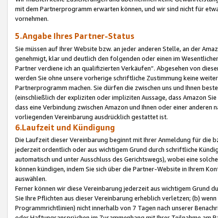
mit dem Partnerprogramm erwarten können, und wir sind nicht für etwa
vornehmen.
5.Angabe Ihres Partner-Status
Sie müssen auf Ihrer Website bzw. an jeder anderen Stelle, an der Am
genehmigt, klar und deutlich den folgenden oder einen im Wesentlichen
Partner verdiene ich an qualifizierten Verkäufen“. Abgesehen von die
werden Sie ohne unsere vorherige schriftliche Zustimmung keine weite
Partnerprogramm machen. Sie dürfen die zwischen uns und Ihnen best
(einschließlich der expliziten oder impliziten Aussage, dass Amazon Si
dass eine Verbindung zwischen Amazon und Ihnen oder einer anderen natü
vorliegenden Vereinbarung ausdrücklich gestattet ist.
6.Laufzeit und Kündigung
Die Laufzeit dieser Vereinbarung beginnt mit Ihrer Anmeldung für die 
jederzeit ordentlich oder aus wichtigem Grund durch schriftliche Kündi
automatisch und unter Ausschluss des Gerichtswegs), wobei eine solch
können kündigen, indem Sie sich über die Partner-Website in Ihrem Ko
auswählen.
Ferner können wir diese Vereinbarung jederzeit aus wichtigem Grund dur
Sie Ihre Pflichten aus dieser Vereinbarung erheblich verletzen; (b) wen
Programmrichtlinien) nicht innerhalb von 7 Tagen nach unserer Benachr
oder Haftungsansprüchen im Zusammenhang mit Ihrer Teilnahme am Pa