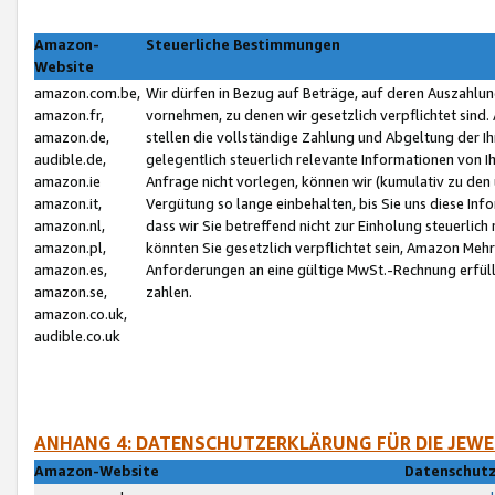
Amazon-
Steuerliche Bestimmungen
Website
amazon.com.be,
Wir dürfen in Bezug auf Beträge, auf deren Auszahlun
amazon.fr,
vornehmen, zu denen wir gesetzlich verpflichtet sind
amazon.de,
stellen die vollständige Zahlung und Abgeltung der 
audible.de,
gelegentlich steuerlich relevante Informationen von I
amazon.ie
Anfrage nicht vorlegen, können wir (kumulativ zu de
amazon.it,
Vergütung so lange einbehalten, bis Sie uns diese Inf
amazon.nl,
dass wir Sie betreffend nicht zur Einholung steuerlich 
amazon.pl,
könnten Sie gesetzlich verpflichtet sein, Amazon Meh
amazon.es,
Anforderungen an eine gültige MwSt.-Rechnung erfüllt
amazon.se,
zahlen.
amazon.co.uk,
audible.co.uk
ANHANG 4: DATENSCHUTZERKLÄRUNG FÜR DIE JEWE
Amazon-Website
Datenschutz