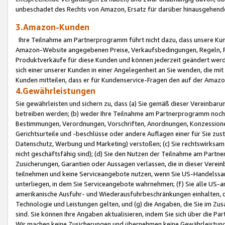
unbeschadet des Rechts von Amazon, Ersatz für darüber hinausgehen
3.Amazon-Kunden
Ihre Teilnahme am Partnerprogramm führt nicht dazu, dass unsere Kun
Amazon-Website angegebenen Preise, Verkaufsbedingungen, Regeln, Ri
Produktverkäufe für diese Kunden und können jederzeit geändert werde
sich einer unserer Kunden in einer Angelegenheit an Sie wenden, die 
Kunden mitteilen, dass er für Kundenservice-Fragen den auf der Ama
4.Gewährleistungen
Sie gewährleisten und sichern zu, dass (a) Sie gemäß dieser Vereinba
betreiben werden; (b) weder Ihre Teilnahme am Partnerprogramm noch d
Bestimmungen, Verordnungen, Vorschriften, Anordnungen, Konzessionen,
Gerichtsurteile und -beschlüsse oder andere Auflagen einer für Sie zu
Datenschutz, Werbung und Marketing) verstoßen; (c) Sie rechtswirksam 
nicht geschäftsfähig sind); (d) Sie den Nutzen der Teilnahme am Partne
Zusicherungen, Garantien oder Aussagen verlassen, die in dieser Verein
teilnehmen und keine Serviceangebote nutzen, wenn Sie US-Handelssa
unterliegen, in dem Sie Serviceangebote wahrnehmen; (f) Sie alle US
amerikanische Ausfuhr- und Wiederausfuhrbeschränkungen einhalten, 
Technologie und Leistungen gelten, und (g) die Angaben, die Sie im 
sind. Sie können Ihre Angaben aktualisieren, indem Sie sich über die 
Wir machen keine Zusicherungen und übernehmen keine Gewährleistun