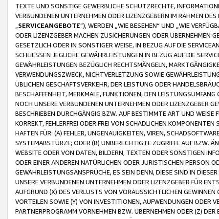
TEXTE UND SONSTIGE GEWERBLICHE SCHUTZRECHTE, INFORMATIONE
VERBUNDENEN UNTERNEHMEN ODER LIZENZGEBERN IM RAHMEN DES
„
SERVICEANGEBOTE
“), WERDEN „WIE BESEHEN“ UND „WIE VERFÜ
ODER LIZENZGEBER MACHEN ZUSICHERUNGEN ODER ÜBERNEHMEN GEW
GESETZLICH ODER IN SONSTIGER WEISE, IN BEZUG AUF DIE SERVI
SCHLIESSEN JEGLICHE GEWÄHRLEISTUNGEN IN BEZUG AUF DIE SERVI
GEWÄHRLEISTUNGEN BEZÜGLICH RECHTSMÄNGELN, MARKTGÄNGIGKEIT
VERWENDUNGSZWECK, NICHTVERLETZUNG SOWIE GEWÄHRLEISTUNGEN 
ÜBLICHEN GESCHÄFTSVERKEHR, DER LEISTUNG ODER HANDELSBRÄUCH
BESCHAFFENHEIT, MERKMALE, FUNKTIONEN, DEN LEISTUNGSUMFANG 
NOCH UNSERE VERBUNDENEN UNTERNEHMEN ODER LIZENZGEBER GEWÄ
BESCHRIEBEN DURCHGÄNGIG BZW. AUF BESTIMMTE ART UND WEISE
KORREKT, FEHLERFREI ODER FREI VON SCHÄDLICHEN KOMPONENTEN
HAFTEN FÜR: (A) FEHLER, UNGENAUIGKEITEN, VIREN, SCHADSOFTW
SYSTEMABSTÜRZE; ODER (B) UNBERECHTIGTE ZUGRIFFE AUF BZW. 
WEBSITE ODER VON DATEN, BILDERN, TEXTEN ODER SONSTIGEN INF
ODER EINER ANDEREN NATÜRLICHEN ODER JURISTISCHEN PERSON OD
GEWÄHRLEISTUNGSANSPRÜCHE, ES SEIN DENN, DIESE SIND IN DIES
UNSERE VERBUNDENEN UNTERNEHMEN ODER LIZENZGEBER FÜR EN
AUFGRUND (X) DES VERLUSTS VON VORAUSSICHTLICHEN GEWINNEN
VORTEILEN SOWIE (Y) VON INVESTITIONEN, AUFWENDUNGEN ODER VE
PARTNERPROGRAMM VORNEHMEN BZW. ÜBERNEHMEN ODER (Z) DER 