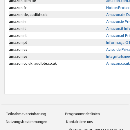
amazon.com.be
amazon.com.b
amazon.fr
Notice:Protec
amazon.de, audible.de
Amazon.de Da
amazon.ie
Amazon.ie Pri
amazon.it
Amazon.it Inf
amazon.nl
Amazon.nl Pri
amazon.pl
Informacja O
amazon.es
Aviso de Priv
amazon.se
Integritetsm
amazon.co.uk, audible.co.uk
Amazon.co.uk 
Teilnahmevereinbarung
Programmrichtlinien
Nutzungsbestimmungen
Kontaktiere uns