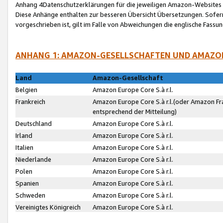
Anhang 4Datenschutzerklärungen für die jeweiligen Amazon-Websites
Diese Anhänge enthalten zur besseren Übersicht Übersetzungen. Sofe
vorgeschrieben ist, gilt im Falle von Abweichungen die englische Fass
ANHANG 1: AMAZON-GESELLSCHAFTEN UND AMAZO
Land
Amazon-Gesellschaft
Belgien
Amazon Europe Core S.à r.l.
Frankreich
Amazon Europe Core S.à r.l.(oder Amazon Fr
entsprechend der Mitteilung)
Deutschland
Amazon Europe Core S.à r.l.
Irland
Amazon Europe Core S.à r.l.
Italien
Amazon Europe Core S.à r.l.
Niederlande
Amazon Europe Core S.à r.l.
Polen
Amazon Europe Core S.à r.l.
Spanien
Amazon Europe Core S.à r.l.
Schweden
Amazon Europe Core S.à r.l.
Vereinigtes Königreich
Amazon Europe Core S.à r.l.