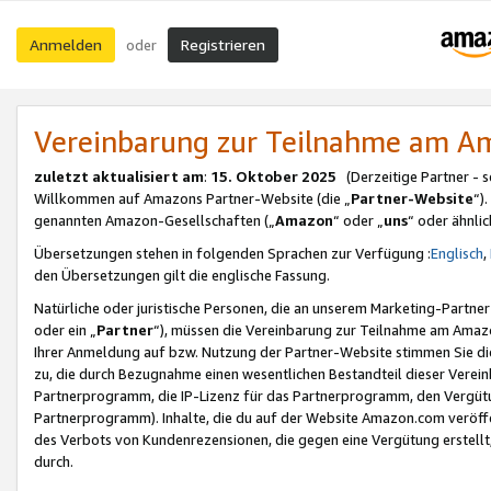
Anmelden
Registrieren
oder
Vereinbarung zur Teilnahme am 
zuletzt aktualisiert am
:
15. Oktober 2025
(Derzeitige Partner - 
Willkommen auf Amazons Partner-Website (die „
Partner-Website
“)
genannten Amazon-Gesellschaften („
Amazon
“ oder „
uns
“ oder ähnli
Übersetzungen stehen in folgenden Sprachen zur Verfügung :
Englisch
,
den Übersetzungen gilt die englische Fassung.
Natürliche oder juristische Personen, die an unserem Marketing-Partn
oder ein „
Partner
“), müssen die Vereinbarung zur Teilnahme am Ama
Ihrer Anmeldung auf bzw. Nutzung der Partner-Website stimmen Sie die
zu, die durch Bezugnahme einen wesentlichen Bestandteil dieser Verei
Partnerprogramm, die IP-Lizenz für das Partnerprogramm, den Vergütu
Partnerprogramm). Inhalte, die du auf der Website Amazon.com veröffe
des Verbots von Kundenrezensionen, die gegen eine Vergütung erstellt, 
durch.