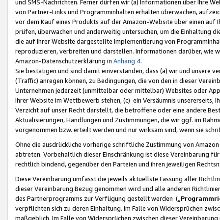
und SMS-Nachrichten. Ferner dürfen wir (a) Informationen über Ihre We
von Partner-Links und Programminhalten erhalten überwachen, aufzei
vor dem Kauf eines Produkts auf der Amazon-Website über einen auf Ih
prüfen, überwachen und anderweitig untersuchen, um die Einhaltung dies
die auf Ihrer Website dargestellte Implementierung von Programminhalt
reproduzieren, verbreiten und darstellen. Informationen darüber, wie w
Amazon-Datenschutzerklärung in
Anhang 4
.
Sie bestätigen und sind damit einverstanden, dass (a) wir und unsere 
(Traffic) anregen können, zu Bedingungen, die von den in dieser Vere
Unternehmen jederzeit (unmittelbar oder mittelbar) Websites oder Appl
Ihrer Website im Wettbewerb stehen, (c) ein Versäumnis unsererseits, I
Verzicht auf unser Recht darstellt, die betroffene oder eine andere B
Aktualisierungen, Handlungen und Zustimmungen, die wir ggf. im Rahme
vorgenommen bzw. erteilt werden und nur wirksam sind, wenn sie schri
Ohne die ausdrückliche vorherige schriftliche Zustimmung von Amazon
abtreten. Vorbehaltlich dieser Einschränkung ist diese Vereinbarung f
rechtlich bindend, gegenüber den Parteien und ihren jeweiligen Rech
Diese Vereinbarung umfasst die jeweils aktuellste Fassung aller Richtli
dieser Vereinbarung Bezug genommen wird und alle anderen Richtlinie
des Partnerprogramms zur Verfügung gestellt werden („
Programmric
verpflichten sich zu deren Einhaltung. Im Falle von Widersprüchen zwi
maßgeblich. Im Falle von Widersprüchen zwischen dieser Vereinbarun