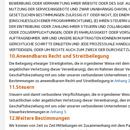
BEWERBUNG ODER VERMARKTUNG IHRER WEBSITE ODER DES GGF. AUF 
NUTZUNG DER SERVICEANGEBOTE UND ZWAR UNABHÄNGIG DAVON, O
GESETZLICHEN BESTIMMUNGEN ZULÄSSIG IST ODER NICHT, (D) EINE
(EINSCHLIESSLICH EINER PROGRAMMRICHTLINIE), (E) IHREN STEUER
DER EINTREIBUNG ODER ZAHLUNG IHRER STEUERN UND ZOLLABGAB
ODER ZOLLVERPFLICHTUNGEN, ODER (F) FAHRLÄSSIGKEIT ODER VORS
AUFTRAGNEHMER. WIR UND UNSERE BEAUFTRAGTEN KÖNNEN IM NAME
GERICHTLICHE SCHRITTE EINLEITEN UND JEDE PROZESSUALE HAND
VERTEIDIGEN, ODER UM RECHTE AUCH ZUM ZWECK DER DURCHSETZU
10.Anwendbares Recht und Streitbeilegung
Die Beilegung etwaiger Streitigkeiten, die in irgendeiner Weise mit de
angeblichen Verletzung dieser Vereinbarung), den im Rahmen dieser Ve
Geschäftsbeziehung mit uns oder unseren verbundenen Unternehmen zu
Bestimmungen zu anwendbarem Recht und Streitbeilegung in
Anhang 
11.Steuern
Steuern und damit verbundene Verpflichtungen, die in irgendeiner Wei
tatsächlichen oder angeblichen Verletzung dieser Vereinbarung), den 
Geschäftsbeziehung mit uns oder unseren verbundenen Unternehmen z
Steuerbestimmungen in
Anhang 3
.
12.Weitere Bestimmungen
Wir können von Zeit zu Zeit Mitteilungen im Zusammenhang mit dem Par