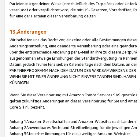
Parteien in irgendeiner Weise (einschließlich des Ergreifens oder Unt
veranlasst oder verpflichtet wird, die mit US-Gesetzen, Vorschriften,
für eine der Parteien dieser Vereinbarung gelten.
13.Änderungen
Wir behalten uns das Recht vor, einzelne oder alle Bestimmungen diese
Änderungsmitteilung, eine geänderte Vereinbarung oder eine geänderte 
über die entsprechende Änderung per E-Mail an Ihre zu diesem Zeitpun
ausgenommen etwaige Erhöhungen der Standardvergütung im Rahmen
Datum, jedoch frühestens sieben Kalendertage nach dem Datum, an de
PARTNERPROGRAMM NACH DEM DATUM DES WIRKSAMWERDENS DER Ä
WENN SIE MIT EINER ÄNDERUNG NICHT EINVERSTANDEN SIND, HABEN S
KÜNDIGEN.
Wenn Sie diese Vereinbarung mit Amazon France Services SAS geschlo
gelten zukünftige Änderungen an dieser Vereinbarung für Sie und Ama
Core S.à r.l. bezieht.
Anhang 1Amazon-Gesellschaften und Amazon-Websites nach Ländern
Anhang 2Anwendbares Recht und Streitbeilegung für die jeweiligen 
Anhang 3Steuerbestimmungen für die jeweiligen Amazon-Websites