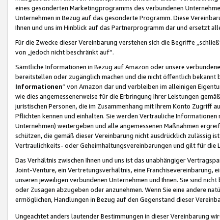
eines gesonderten Marketingprogramms des verbundenen Unternehmens
Unternehmen in Bezug auf das gesonderte Programm. Diese Vereinbarung
Ihnen und uns im Hinblick auf das Partnerprogramm dar und ersetzt al
Für die Zwecke dieser Vereinbarung verstehen sich die Begriffe „schließ
von „jedoch nicht beschränkt auf“.
Sämtliche Informationen in Bezug auf Amazon oder unsere verbunde
bereitstellen oder zugänglich machen und die nicht öffentlich bekannt bz
Informationen
“ von Amazon dar und verbleiben im alleinigen Eigent
wie dies angemessenerweise für die Erbringung Ihrer Leistungen gemäß d
juristischen Personen, die im Zusammenhang mit Ihrem Konto Zugriff au
Pflichten kennen und einhalten. Sie werden Vertrauliche Informationen 
Unternehmen) weitergeben und alle angemessenen Maßnahmen ergreifen
schützen, die gemäß dieser Vereinbarung nicht ausdrücklich zulässig is
Vertraulichkeits- oder Geheimhaltungsvereinbarungen und gilt für die
Das Verhältnis zwischen Ihnen und uns ist das unabhängiger Vertragspa
Joint-Venture, ein Vertretungsverhältnis, eine Franchisevereinbarung, 
unseren jeweiligen verbundenen Unternehmen und Ihnen. Sie sind ni
oder Zusagen abzugeben oder anzunehmen. Wenn Sie eine andere natürli
ermöglichen, Handlungen in Bezug auf den Gegenstand dieser Vereinbar
Ungeachtet anders lautender Bestimmungen in dieser Vereinbarung wird