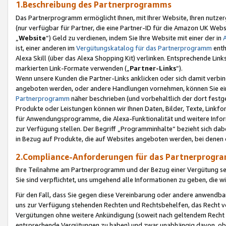
1.Beschreibung des Partnerprogramms
Das Partnerprogramm ermöglicht Ihnen, mit Ihrer Website, Ihren nutzer
(nur verfügbar für Partner, die eine Partner-ID für die Amazon UK We
„
Website
“) Geld zu verdienen, indem Sie Ihre Website mit einer der in
ist, einer anderen im
Vergütungskatalog für das Partnerprogramm
enth
Alexa Skill (über das Alexa Shopping Kit) verlinken. Entsprechende Lin
markierten Link-Formate verwenden („
Partner-Links
“).
Wenn unsere Kunden die Partner-Links anklicken oder sich damit verbi
angeboten werden, oder andere Handlungen vornehmen, können Sie eine
Partnerprogramm
näher beschrieben (und vorbehaltlich der dort festg
Produkte oder Leistungen können wir Ihnen Daten, Bilder, Texte, Linkfo
für Anwendungsprogramme, die Alexa-Funktionalität und weitere Inf
zur Verfügung stellen. Der Begriff „Programminhalte“ bezieht sich dabe
in Bezug auf Produkte, die auf Websites angeboten werden, bei denen 
2.Compliance-Anforderungen für das Partnerprog
Ihre Teilnahme am Partnerprogramm und der Bezug einer Vergütung setz
Sie sind verpflichtet, uns umgehend alle Informationen zu geben, die w
Für den Fall, dass Sie gegen diese Vereinbarung oder andere anwendba
uns zur Verfügung stehenden Rechten und Rechtsbehelfen, das Recht vo
Vergütungen ohne weitere Ankündigung (soweit nach geltendem Recht z
entsprechende Vergütungen zu haben) und zwar unabhängig davon, ob 