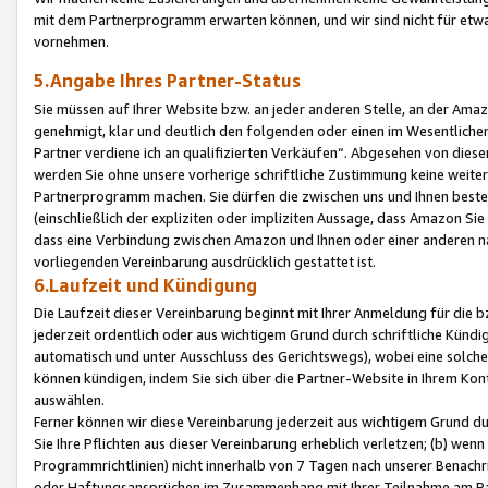
mit dem Partnerprogramm erwarten können, und wir sind nicht für etwa
vornehmen.
5.Angabe Ihres Partner-Status
Sie müssen auf Ihrer Website bzw. an jeder anderen Stelle, an der Am
genehmigt, klar und deutlich den folgenden oder einen im Wesentlichen
Partner verdiene ich an qualifizierten Verkäufen“. Abgesehen von die
werden Sie ohne unsere vorherige schriftliche Zustimmung keine weite
Partnerprogramm machen. Sie dürfen die zwischen uns und Ihnen best
(einschließlich der expliziten oder impliziten Aussage, dass Amazon Si
dass eine Verbindung zwischen Amazon und Ihnen oder einer anderen natü
vorliegenden Vereinbarung ausdrücklich gestattet ist.
6.Laufzeit und Kündigung
Die Laufzeit dieser Vereinbarung beginnt mit Ihrer Anmeldung für die 
jederzeit ordentlich oder aus wichtigem Grund durch schriftliche Kündi
automatisch und unter Ausschluss des Gerichtswegs), wobei eine solch
können kündigen, indem Sie sich über die Partner-Website in Ihrem Ko
auswählen.
Ferner können wir diese Vereinbarung jederzeit aus wichtigem Grund dur
Sie Ihre Pflichten aus dieser Vereinbarung erheblich verletzen; (b) wen
Programmrichtlinien) nicht innerhalb von 7 Tagen nach unserer Benachr
oder Haftungsansprüchen im Zusammenhang mit Ihrer Teilnahme am Pa