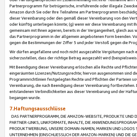
Partnerprogramm für betrügerische, irreführende oder illegale Zwecke
Amazon durch Sie oder Ihre Teilnahme am Partnerprogramm beschädig
dieser Vereinbarung oder den gemäß dieser Vereinbarung von den Vertr
oder künftig unterliegen könnte; (g) wenn wir diese Vereinbarung mit I
gemeinsam mit Ihnen agieren, bereits in der Vergangenheit, gleich aus
das Partnerprogramm in der allgemein angebotenen Form beenden. Vors
gegen die Bestimmungen der Ziffer 5 und jeder Verstoß gegen die Prog
Wir dürfen angefallene und noch nicht ausgezahlte Vergütungen nach 
sicherzustellen, dass der richtige Betrag ausgezahlt wird (beispielsw
Mit Beendigung dieser Vereinbarung erlöschen alle Rechte und Pflichte
eingeräumten Lizenzen/Nutzungsrechte; hiervon ausgenommen sind die in 
Programmrichtlinien festgelegten Rechte und Pflichten der Parteien sow
Vereinbarung, die nach Beendigung dieser Vereinbarung fortbestehen. D
entstandenen Verbindlichkeiten aus dieser Vereinbarung und der Haft
begangen wurde.
7.Haftungsausschlüsse
DAS PARTNERPROGRAMM, DIE AMAZON-WEBSITE, PRODUKTE UND DI
PARTNER-LINKS, LINKFORMATE, INHALTE, DIE ANWENDUNGSPROGR
PRODUKTWERBUNG, UNSERE DOMAIN-NAMEN, MARKEN UND LOGOS S
UNTERNEHMEN (EINSCHLIESSLICH DER AMAZON-MARKEN) UND DIE GE