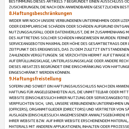
BESTIMMUNG DIESES ARTIKELS 7 BEGRÜNDET EINEN AUSSCHLUSS 
ZUSICHERUNGEN, DIE NACH DEN ANWENDBAREN GESETZLICHEN BE
8.Haftungsbeschränkungen
WEDER WIR NOCH UNSERE VERBUNDENEN UNTERNEHMEN ODER LIZEN
ODER EXEMPLARISCHE SCHÄDEN ODER SCHÄDEN AUFGRUND ENTGANG
NUTZUNGSAUSFALL ODER DATENVERLUST, DIE IM ZUSAMMENHANG MI
DES AUFTRETENS SOLCHER SCHÄDEN HINGEWIESEN WURDEN. FERN
SERVICEANGEBOTEN MAXIMAL DER HÖHE DES GESAMTBETRAGS DER 
ZEITPUNKT DES EREIGNISSES, DAS ZU DEM ZULETZT ENTSTANDENE
ZAHLENDEN VERGÜTUNGEN. SIE VERZICHTEN HIERMIT AUF ETWAIGE 
AUF ERFÜLLUNGSKLAGE, UNTERLASSUNGSKLAGE ODER ANDERE RECHT
DIESES ABSATZES BEGRÜNDET EINE EINSCHRÄNKUNG VON HAFTUNG
EINGESCHRÄNKT WERDEN KÖNNEN.
9.Haftungsfreistellung
SOFERN UND SOWEIT EIN HAFTUNGSAUSSCHLUSS NACH DEN ANWENDB
HAFTUNG FÜR ANGELEGENHEITEN AUS, DIE UNMITTELBAR ODER MITT
WEBSITE (EINSCHLIESSLICH IHRER NUTZUNG DER SERVICEANGEBOTE)
VERPFLICHTEN SICH, UNS, UNSERE VERBUNDENEN UNTERNEHMEN UN
(OFFICERS), ORGANMITGLIEDER (DIRECTORS) UND VERTRETER VON 
AUSLAGEN (EINSCHLIESSLICH ANGEMESSENER ANWALTSGEBÜHREN) FR
IHRER WEBSITE BZW. AUF IHRER WEBSITE ERSCHEINENDEM MATERIAL
MATERIALS MIT ANDEREN APPLIKATIONEN, INHALTEN ODER PROZESSE