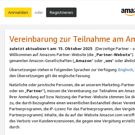
Anmelden
Registrieren
oder
Vereinbarung zur Teilnahme am 
zuletzt aktualisiert am
:
15. Oktober 2025
(Derzeitige Partner - 
Willkommen auf Amazons Partner-Website (die „
Partner-Website
“)
genannten Amazon-Gesellschaften („
Amazon
“ oder „
uns
“ oder ähnli
Übersetzungen stehen in folgenden Sprachen zur Verfügung :
Englisch
,
den Übersetzungen gilt die englische Fassung.
Natürliche oder juristische Personen, die an unserem Marketing-Partn
oder ein „
Partner
“), müssen die Vereinbarung zur Teilnahme am Ama
Ihrer Anmeldung auf bzw. Nutzung der Partner-Website stimmen Sie die
zu, die durch Bezugnahme einen wesentlichen Bestandteil dieser Verei
Partnerprogramm, die IP-Lizenz für das Partnerprogramm, den Vergütu
Partnerprogramm). Inhalte, die du auf der Website Amazon.com veröffe
des Verbots von Kundenrezensionen, die gegen eine Vergütung erstellt, 
durch.