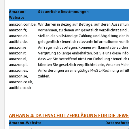
Amazon-
Steuerliche Bestimmungen
Website
amazon.com.be,
Wir dürfen in Bezug auf Beträge, auf deren Auszahlun
amazon.fr,
vornehmen, zu denen wir gesetzlich verpflichtet sind
amazon.de,
stellen die vollständige Zahlung und Abgeltung der 
audible.de,
gelegentlich steuerlich relevante Informationen von I
amazon.ie
Anfrage nicht vorlegen, können wir (kumulativ zu de
amazon.it,
Vergütung so lange einbehalten, bis Sie uns diese Inf
amazon.nl,
dass wir Sie betreffend nicht zur Einholung steuerlich 
amazon.pl,
könnten Sie gesetzlich verpflichtet sein, Amazon Meh
amazon.es,
Anforderungen an eine gültige MwSt.-Rechnung erfüllt
amazon.se,
zahlen.
amazon.co.uk,
audible.co.uk
ANHANG 4: DATENSCHUTZERKLÄRUNG FÜR DIE JEWE
Amazon-Website
Datenschutz