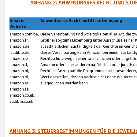
ANHANG 2: ANWENDBARES RECHT UND STRE
Amazon-
Anwendbares Recht und Streitbeilegung
Website
amazon.com.be,
Diese Vereinbarung und Streitigkeiten aller Art, die 
amazon.fr,
Großherzogtums Luxemburg unter Ausschluss seiner Kol
amazon.de,
ausschließlichen Zuständigkeit der Gerichte im Geri
audible.de,
dieser Vereinbarung kann Amazon bei einem zuständig
amazon.ie
Rechtsschutz wegen einer tatsächlichen oder angebli
amazon.it,
Amazon oder einer anderen natürlichen oder juristisc
amazon.nl,
Rechte in Bezug auf die Programminhalte besonderer,
amazon.pl,
Wert darstellen, dessen Verlust nicht ohne Weiteres e
amazon.es,
ausgeglichen werden kann.
amazon.se,
amazon.co.uk,
audible.co.uk
ANHANG 3: STEUERBESTIMMUNGEN FÜR DIE JEWEIL