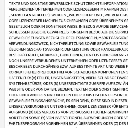
TEXTE UND SONSTIGE GEWERBLICHE SCHUTZRECHTE, INFORMATIONE
VERBUNDENEN UNTERNEHMEN ODER LIZENZGEBERN IM RAHMEN DES
„
SERVICEANGEBOTE
“), WERDEN „WIE BESEHEN“ UND „WIE VERFÜ
ODER LIZENZGEBER MACHEN ZUSICHERUNGEN ODER ÜBERNEHMEN GEW
GESETZLICH ODER IN SONSTIGER WEISE, IN BEZUG AUF DIE SERVI
SCHLIESSEN JEGLICHE GEWÄHRLEISTUNGEN IN BEZUG AUF DIE SERVI
GEWÄHRLEISTUNGEN BEZÜGLICH RECHTSMÄNGELN, MARKTGÄNGIGKEIT
VERWENDUNGSZWECK, NICHTVERLETZUNG SOWIE GEWÄHRLEISTUNGEN 
ÜBLICHEN GESCHÄFTSVERKEHR, DER LEISTUNG ODER HANDELSBRÄUCH
BESCHAFFENHEIT, MERKMALE, FUNKTIONEN, DEN LEISTUNGSUMFANG 
NOCH UNSERE VERBUNDENEN UNTERNEHMEN ODER LIZENZGEBER GEWÄ
BESCHRIEBEN DURCHGÄNGIG BZW. AUF BESTIMMTE ART UND WEISE
KORREKT, FEHLERFREI ODER FREI VON SCHÄDLICHEN KOMPONENTEN
HAFTEN FÜR: (A) FEHLER, UNGENAUIGKEITEN, VIREN, SCHADSOFTW
SYSTEMABSTÜRZE; ODER (B) UNBERECHTIGTE ZUGRIFFE AUF BZW. 
WEBSITE ODER VON DATEN, BILDERN, TEXTEN ODER SONSTIGEN INF
ODER EINER ANDEREN NATÜRLICHEN ODER JURISTISCHEN PERSON OD
GEWÄHRLEISTUNGSANSPRÜCHE, ES SEIN DENN, DIESE SIND IN DIES
UNSERE VERBUNDENEN UNTERNEHMEN ODER LIZENZGEBER FÜR EN
AUFGRUND (X) DES VERLUSTS VON VORAUSSICHTLICHEN GEWINNEN
VORTEILEN SOWIE (Y) VON INVESTITIONEN, AUFWENDUNGEN ODER VE
PARTNERPROGRAMM VORNEHMEN BZW. ÜBERNEHMEN ODER (Z) DER 