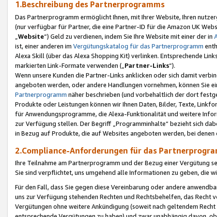
1.Beschreibung des Partnerprogramms
Das Partnerprogramm ermöglicht Ihnen, mit Ihrer Website, Ihren nutzer
(nur verfügbar für Partner, die eine Partner-ID für die Amazon UK We
„
Website
“) Geld zu verdienen, indem Sie Ihre Website mit einer der in
ist, einer anderen im
Vergütungskatalog für das Partnerprogramm
enth
Alexa Skill (über das Alexa Shopping Kit) verlinken. Entsprechende Lin
markierten Link-Formate verwenden („
Partner-Links
“).
Wenn unsere Kunden die Partner-Links anklicken oder sich damit verbi
angeboten werden, oder andere Handlungen vornehmen, können Sie eine
Partnerprogramm
näher beschrieben (und vorbehaltlich der dort festg
Produkte oder Leistungen können wir Ihnen Daten, Bilder, Texte, Linkfo
für Anwendungsprogramme, die Alexa-Funktionalität und weitere Inf
zur Verfügung stellen. Der Begriff „Programminhalte“ bezieht sich dabe
in Bezug auf Produkte, die auf Websites angeboten werden, bei denen 
2.Compliance-Anforderungen für das Partnerprog
Ihre Teilnahme am Partnerprogramm und der Bezug einer Vergütung setz
Sie sind verpflichtet, uns umgehend alle Informationen zu geben, die w
Für den Fall, dass Sie gegen diese Vereinbarung oder andere anwendba
uns zur Verfügung stehenden Rechten und Rechtsbehelfen, das Recht vo
Vergütungen ohne weitere Ankündigung (soweit nach geltendem Recht z
entsprechende Vergütungen zu haben) und zwar unabhängig davon, ob 