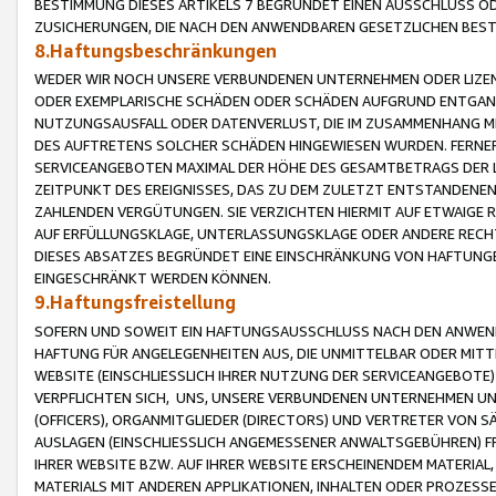
BESTIMMUNG DIESES ARTIKELS 7 BEGRÜNDET EINEN AUSSCHLUSS 
ZUSICHERUNGEN, DIE NACH DEN ANWENDBAREN GESETZLICHEN BE
8.Haftungsbeschränkungen
WEDER WIR NOCH UNSERE VERBUNDENEN UNTERNEHMEN ODER LIZEN
ODER EXEMPLARISCHE SCHÄDEN ODER SCHÄDEN AUFGRUND ENTGANG
NUTZUNGSAUSFALL ODER DATENVERLUST, DIE IM ZUSAMMENHANG MI
DES AUFTRETENS SOLCHER SCHÄDEN HINGEWIESEN WURDEN. FERN
SERVICEANGEBOTEN MAXIMAL DER HÖHE DES GESAMTBETRAGS DER 
ZEITPUNKT DES EREIGNISSES, DAS ZU DEM ZULETZT ENTSTANDENE
ZAHLENDEN VERGÜTUNGEN. SIE VERZICHTEN HIERMIT AUF ETWAIGE 
AUF ERFÜLLUNGSKLAGE, UNTERLASSUNGSKLAGE ODER ANDERE RECHT
DIESES ABSATZES BEGRÜNDET EINE EINSCHRÄNKUNG VON HAFTUNG
EINGESCHRÄNKT WERDEN KÖNNEN.
9.Haftungsfreistellung
SOFERN UND SOWEIT EIN HAFTUNGSAUSSCHLUSS NACH DEN ANWENDB
HAFTUNG FÜR ANGELEGENHEITEN AUS, DIE UNMITTELBAR ODER MITT
WEBSITE (EINSCHLIESSLICH IHRER NUTZUNG DER SERVICEANGEBOTE)
VERPFLICHTEN SICH, UNS, UNSERE VERBUNDENEN UNTERNEHMEN UN
(OFFICERS), ORGANMITGLIEDER (DIRECTORS) UND VERTRETER VON 
AUSLAGEN (EINSCHLIESSLICH ANGEMESSENER ANWALTSGEBÜHREN) FR
IHRER WEBSITE BZW. AUF IHRER WEBSITE ERSCHEINENDEM MATERIAL
MATERIALS MIT ANDEREN APPLIKATIONEN, INHALTEN ODER PROZESSE