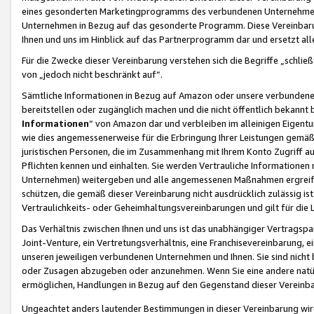
eines gesonderten Marketingprogramms des verbundenen Unternehmens
Unternehmen in Bezug auf das gesonderte Programm. Diese Vereinbarung
Ihnen und uns im Hinblick auf das Partnerprogramm dar und ersetzt al
Für die Zwecke dieser Vereinbarung verstehen sich die Begriffe „schließ
von „jedoch nicht beschränkt auf“.
Sämtliche Informationen in Bezug auf Amazon oder unsere verbunde
bereitstellen oder zugänglich machen und die nicht öffentlich bekannt bz
Informationen
“ von Amazon dar und verbleiben im alleinigen Eigent
wie dies angemessenerweise für die Erbringung Ihrer Leistungen gemäß d
juristischen Personen, die im Zusammenhang mit Ihrem Konto Zugriff au
Pflichten kennen und einhalten. Sie werden Vertrauliche Informationen 
Unternehmen) weitergeben und alle angemessenen Maßnahmen ergreifen
schützen, die gemäß dieser Vereinbarung nicht ausdrücklich zulässig is
Vertraulichkeits- oder Geheimhaltungsvereinbarungen und gilt für die
Das Verhältnis zwischen Ihnen und uns ist das unabhängiger Vertragspa
Joint-Venture, ein Vertretungsverhältnis, eine Franchisevereinbarung, 
unseren jeweiligen verbundenen Unternehmen und Ihnen. Sie sind ni
oder Zusagen abzugeben oder anzunehmen. Wenn Sie eine andere natürli
ermöglichen, Handlungen in Bezug auf den Gegenstand dieser Vereinbar
Ungeachtet anders lautender Bestimmungen in dieser Vereinbarung wird