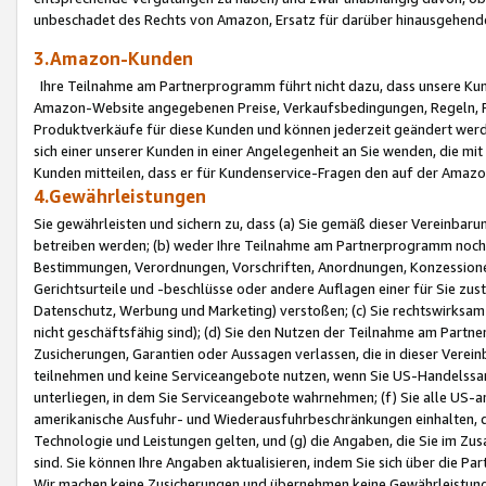
unbeschadet des Rechts von Amazon, Ersatz für darüber hinausgehen
3.Amazon-Kunden
Ihre Teilnahme am Partnerprogramm führt nicht dazu, dass unsere Kun
Amazon-Website angegebenen Preise, Verkaufsbedingungen, Regeln, Ri
Produktverkäufe für diese Kunden und können jederzeit geändert werde
sich einer unserer Kunden in einer Angelegenheit an Sie wenden, die 
Kunden mitteilen, dass er für Kundenservice-Fragen den auf der Ama
4.Gewährleistungen
Sie gewährleisten und sichern zu, dass (a) Sie gemäß dieser Vereinba
betreiben werden; (b) weder Ihre Teilnahme am Partnerprogramm noch d
Bestimmungen, Verordnungen, Vorschriften, Anordnungen, Konzessionen,
Gerichtsurteile und -beschlüsse oder andere Auflagen einer für Sie zu
Datenschutz, Werbung und Marketing) verstoßen; (c) Sie rechtswirksam 
nicht geschäftsfähig sind); (d) Sie den Nutzen der Teilnahme am Partne
Zusicherungen, Garantien oder Aussagen verlassen, die in dieser Verein
teilnehmen und keine Serviceangebote nutzen, wenn Sie US-Handelssa
unterliegen, in dem Sie Serviceangebote wahrnehmen; (f) Sie alle US
amerikanische Ausfuhr- und Wiederausfuhrbeschränkungen einhalten, 
Technologie und Leistungen gelten, und (g) die Angaben, die Sie im 
sind. Sie können Ihre Angaben aktualisieren, indem Sie sich über die 
Wir machen keine Zusicherungen und übernehmen keine Gewährleistun