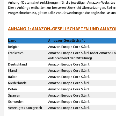
Anhang 4Datenschutzerklärungen für die jeweiligen Amazon-Websites
Diese Anhänge enthalten zur besseren Übersicht Übersetzungen. Sofe
vorgeschrieben ist, gilt im Falle von Abweichungen die englische Fass
ANHANG 1: AMAZON-GESELLSCHAFTEN UND AMAZO
Land
Amazon-Gesellschaft
Belgien
Amazon Europe Core S.à r.l.
Frankreich
Amazon Europe Core S.à r.l.(oder Amazon Fr
entsprechend der Mitteilung)
Deutschland
Amazon Europe Core S.à r.l.
Irland
Amazon Europe Core S.à r.l.
Italien
Amazon Europe Core S.à r.l.
Niederlande
Amazon Europe Core S.à r.l.
Polen
Amazon Europe Core S.à r.l.
Spanien
Amazon Europe Core S.à r.l.
Schweden
Amazon Europe Core S.à r.l.
Vereinigtes Königreich
Amazon Europe Core S.à r.l.