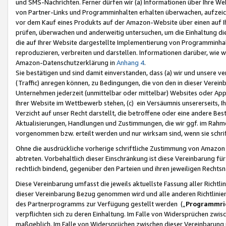
und SMS-Nachrichten. Ferner dürfen wir (a) Informationen über Ihre We
von Partner-Links und Programminhalten erhalten überwachen, aufzei
vor dem Kauf eines Produkts auf der Amazon-Website über einen auf Ih
prüfen, überwachen und anderweitig untersuchen, um die Einhaltung dies
die auf Ihrer Website dargestellte Implementierung von Programminhalt
reproduzieren, verbreiten und darstellen. Informationen darüber, wie w
Amazon-Datenschutzerklärung in
Anhang 4
.
Sie bestätigen und sind damit einverstanden, dass (a) wir und unsere 
(Traffic) anregen können, zu Bedingungen, die von den in dieser Vere
Unternehmen jederzeit (unmittelbar oder mittelbar) Websites oder Appl
Ihrer Website im Wettbewerb stehen, (c) ein Versäumnis unsererseits, I
Verzicht auf unser Recht darstellt, die betroffene oder eine andere B
Aktualisierungen, Handlungen und Zustimmungen, die wir ggf. im Rahme
vorgenommen bzw. erteilt werden und nur wirksam sind, wenn sie schri
Ohne die ausdrückliche vorherige schriftliche Zustimmung von Amazon
abtreten. Vorbehaltlich dieser Einschränkung ist diese Vereinbarung f
rechtlich bindend, gegenüber den Parteien und ihren jeweiligen Rech
Diese Vereinbarung umfasst die jeweils aktuellste Fassung aller Richtli
dieser Vereinbarung Bezug genommen wird und alle anderen Richtlinie
des Partnerprogramms zur Verfügung gestellt werden („
Programmric
verpflichten sich zu deren Einhaltung. Im Falle von Widersprüchen zwi
maßgeblich. Im Falle von Widersprüchen zwischen dieser Vereinbarun