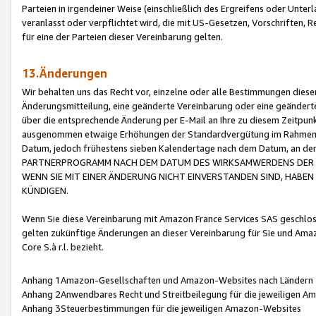
Parteien in irgendeiner Weise (einschließlich des Ergreifens oder Unt
veranlasst oder verpflichtet wird, die mit US-Gesetzen, Vorschriften,
für eine der Parteien dieser Vereinbarung gelten.
13.Änderungen
Wir behalten uns das Recht vor, einzelne oder alle Bestimmungen diese
Änderungsmitteilung, eine geänderte Vereinbarung oder eine geänderte 
über die entsprechende Änderung per E-Mail an Ihre zu diesem Zeitpun
ausgenommen etwaige Erhöhungen der Standardvergütung im Rahmen
Datum, jedoch frühestens sieben Kalendertage nach dem Datum, an de
PARTNERPROGRAMM NACH DEM DATUM DES WIRKSAMWERDENS DER Ä
WENN SIE MIT EINER ÄNDERUNG NICHT EINVERSTANDEN SIND, HABEN S
KÜNDIGEN.
Wenn Sie diese Vereinbarung mit Amazon France Services SAS geschlo
gelten zukünftige Änderungen an dieser Vereinbarung für Sie und Ama
Core S.à r.l. bezieht.
Anhang 1Amazon-Gesellschaften und Amazon-Websites nach Ländern
Anhang 2Anwendbares Recht und Streitbeilegung für die jeweiligen 
Anhang 3Steuerbestimmungen für die jeweiligen Amazon-Websites