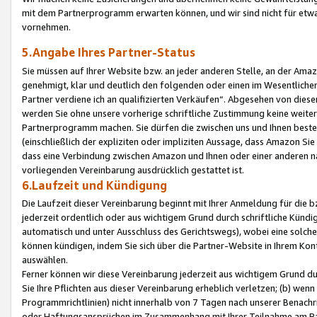
mit dem Partnerprogramm erwarten können, und wir sind nicht für etwa
vornehmen.
5.Angabe Ihres Partner-Status
Sie müssen auf Ihrer Website bzw. an jeder anderen Stelle, an der Am
genehmigt, klar und deutlich den folgenden oder einen im Wesentlichen
Partner verdiene ich an qualifizierten Verkäufen“. Abgesehen von die
werden Sie ohne unsere vorherige schriftliche Zustimmung keine weite
Partnerprogramm machen. Sie dürfen die zwischen uns und Ihnen best
(einschließlich der expliziten oder impliziten Aussage, dass Amazon Si
dass eine Verbindung zwischen Amazon und Ihnen oder einer anderen natü
vorliegenden Vereinbarung ausdrücklich gestattet ist.
6.Laufzeit und Kündigung
Die Laufzeit dieser Vereinbarung beginnt mit Ihrer Anmeldung für die 
jederzeit ordentlich oder aus wichtigem Grund durch schriftliche Kündi
automatisch und unter Ausschluss des Gerichtswegs), wobei eine solch
können kündigen, indem Sie sich über die Partner-Website in Ihrem Ko
auswählen.
Ferner können wir diese Vereinbarung jederzeit aus wichtigem Grund dur
Sie Ihre Pflichten aus dieser Vereinbarung erheblich verletzen; (b) wen
Programmrichtlinien) nicht innerhalb von 7 Tagen nach unserer Benachr
oder Haftungsansprüchen im Zusammenhang mit Ihrer Teilnahme am Pa