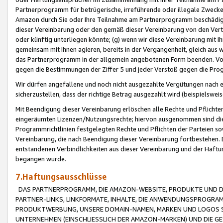
Partnerprogramm für betrügerische, irreführende oder illegale Zwecke
Amazon durch Sie oder Ihre Teilnahme am Partnerprogramm beschädig
dieser Vereinbarung oder den gemäß dieser Vereinbarung von den Vertr
oder künftig unterliegen könnte; (g) wenn wir diese Vereinbarung mit I
gemeinsam mit Ihnen agieren, bereits in der Vergangenheit, gleich aus
das Partnerprogramm in der allgemein angebotenen Form beenden. Vors
gegen die Bestimmungen der Ziffer 5 und jeder Verstoß gegen die Prog
Wir dürfen angefallene und noch nicht ausgezahlte Vergütungen nach 
sicherzustellen, dass der richtige Betrag ausgezahlt wird (beispielsw
Mit Beendigung dieser Vereinbarung erlöschen alle Rechte und Pflichte
eingeräumten Lizenzen/Nutzungsrechte; hiervon ausgenommen sind die in 
Programmrichtlinien festgelegten Rechte und Pflichten der Parteien sow
Vereinbarung, die nach Beendigung dieser Vereinbarung fortbestehen. D
entstandenen Verbindlichkeiten aus dieser Vereinbarung und der Haft
begangen wurde.
7.Haftungsausschlüsse
DAS PARTNERPROGRAMM, DIE AMAZON-WEBSITE, PRODUKTE UND DI
PARTNER-LINKS, LINKFORMATE, INHALTE, DIE ANWENDUNGSPROGR
PRODUKTWERBUNG, UNSERE DOMAIN-NAMEN, MARKEN UND LOGOS S
UNTERNEHMEN (EINSCHLIESSLICH DER AMAZON-MARKEN) UND DIE GE