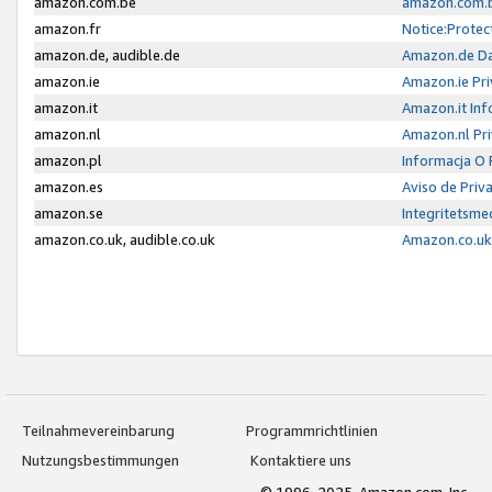
amazon.com.be
amazon.com.b
amazon.fr
Notice:Protec
amazon.de, audible.de
Amazon.de Da
amazon.ie
Amazon.ie Pri
amazon.it
Amazon.it Inf
amazon.nl
Amazon.nl Pri
amazon.pl
Informacja O
amazon.es
Aviso de Priv
amazon.se
Integritetsm
amazon.co.uk, audible.co.uk
Amazon.co.uk 
Teilnahmevereinbarung
Programmrichtlinien
Nutzungsbestimmungen
Kontaktiere uns