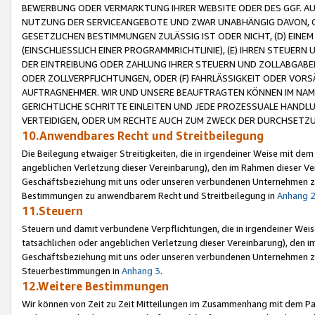
BEWERBUNG ODER VERMARKTUNG IHRER WEBSITE ODER DES GGF. AUF 
NUTZUNG DER SERVICEANGEBOTE UND ZWAR UNABHÄNGIG DAVON, O
GESETZLICHEN BESTIMMUNGEN ZULÄSSIG IST ODER NICHT, (D) EINE
(EINSCHLIESSLICH EINER PROGRAMMRICHTLINIE), (E) IHREN STEUER
DER EINTREIBUNG ODER ZAHLUNG IHRER STEUERN UND ZOLLABGAB
ODER ZOLLVERPFLICHTUNGEN, ODER (F) FAHRLÄSSIGKEIT ODER VORS
AUFTRAGNEHMER. WIR UND UNSERE BEAUFTRAGTEN KÖNNEN IM NAME
GERICHTLICHE SCHRITTE EINLEITEN UND JEDE PROZESSUALE HAND
VERTEIDIGEN, ODER UM RECHTE AUCH ZUM ZWECK DER DURCHSETZU
10.Anwendbares Recht und Streitbeilegung
Die Beilegung etwaiger Streitigkeiten, die in irgendeiner Weise mit de
angeblichen Verletzung dieser Vereinbarung), den im Rahmen dieser Ve
Geschäftsbeziehung mit uns oder unseren verbundenen Unternehmen zu
Bestimmungen zu anwendbarem Recht und Streitbeilegung in
Anhang 
11.Steuern
Steuern und damit verbundene Verpflichtungen, die in irgendeiner Wei
tatsächlichen oder angeblichen Verletzung dieser Vereinbarung), den 
Geschäftsbeziehung mit uns oder unseren verbundenen Unternehmen z
Steuerbestimmungen in
Anhang 3
.
12.Weitere Bestimmungen
Wir können von Zeit zu Zeit Mitteilungen im Zusammenhang mit dem Par