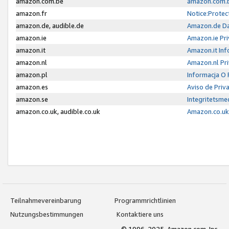
amazon.com.be
amazon.com.b
amazon.fr
Notice:Protec
amazon.de, audible.de
Amazon.de Da
amazon.ie
Amazon.ie Pri
amazon.it
Amazon.it Inf
amazon.nl
Amazon.nl Pri
amazon.pl
Informacja O
amazon.es
Aviso de Priv
amazon.se
Integritetsm
amazon.co.uk, audible.co.uk
Amazon.co.uk 
Teilnahmevereinbarung
Programmrichtlinien
Nutzungsbestimmungen
Kontaktiere uns