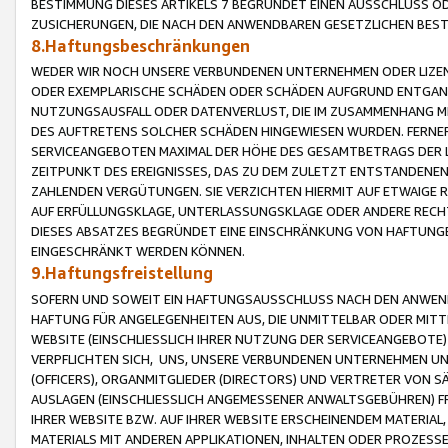
BESTIMMUNG DIESES ARTIKELS 7 BEGRÜNDET EINEN AUSSCHLUSS 
ZUSICHERUNGEN, DIE NACH DEN ANWENDBAREN GESETZLICHEN BE
8.Haftungsbeschränkungen
WEDER WIR NOCH UNSERE VERBUNDENEN UNTERNEHMEN ODER LIZEN
ODER EXEMPLARISCHE SCHÄDEN ODER SCHÄDEN AUFGRUND ENTGANG
NUTZUNGSAUSFALL ODER DATENVERLUST, DIE IM ZUSAMMENHANG MI
DES AUFTRETENS SOLCHER SCHÄDEN HINGEWIESEN WURDEN. FERN
SERVICEANGEBOTEN MAXIMAL DER HÖHE DES GESAMTBETRAGS DER 
ZEITPUNKT DES EREIGNISSES, DAS ZU DEM ZULETZT ENTSTANDENE
ZAHLENDEN VERGÜTUNGEN. SIE VERZICHTEN HIERMIT AUF ETWAIGE 
AUF ERFÜLLUNGSKLAGE, UNTERLASSUNGSKLAGE ODER ANDERE RECHT
DIESES ABSATZES BEGRÜNDET EINE EINSCHRÄNKUNG VON HAFTUNG
EINGESCHRÄNKT WERDEN KÖNNEN.
9.Haftungsfreistellung
SOFERN UND SOWEIT EIN HAFTUNGSAUSSCHLUSS NACH DEN ANWENDB
HAFTUNG FÜR ANGELEGENHEITEN AUS, DIE UNMITTELBAR ODER MITT
WEBSITE (EINSCHLIESSLICH IHRER NUTZUNG DER SERVICEANGEBOTE)
VERPFLICHTEN SICH, UNS, UNSERE VERBUNDENEN UNTERNEHMEN UN
(OFFICERS), ORGANMITGLIEDER (DIRECTORS) UND VERTRETER VON 
AUSLAGEN (EINSCHLIESSLICH ANGEMESSENER ANWALTSGEBÜHREN) FR
IHRER WEBSITE BZW. AUF IHRER WEBSITE ERSCHEINENDEM MATERIAL
MATERIALS MIT ANDEREN APPLIKATIONEN, INHALTEN ODER PROZESSE