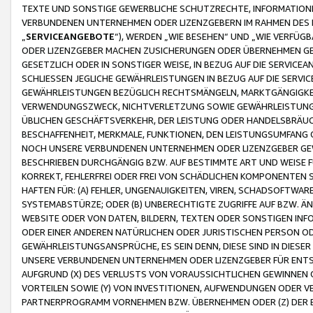
TEXTE UND SONSTIGE GEWERBLICHE SCHUTZRECHTE, INFORMATIONE
VERBUNDENEN UNTERNEHMEN ODER LIZENZGEBERN IM RAHMEN DES
„
SERVICEANGEBOTE
“), WERDEN „WIE BESEHEN“ UND „WIE VERFÜ
ODER LIZENZGEBER MACHEN ZUSICHERUNGEN ODER ÜBERNEHMEN GEW
GESETZLICH ODER IN SONSTIGER WEISE, IN BEZUG AUF DIE SERVI
SCHLIESSEN JEGLICHE GEWÄHRLEISTUNGEN IN BEZUG AUF DIE SERVI
GEWÄHRLEISTUNGEN BEZÜGLICH RECHTSMÄNGELN, MARKTGÄNGIGKEIT
VERWENDUNGSZWECK, NICHTVERLETZUNG SOWIE GEWÄHRLEISTUNGEN 
ÜBLICHEN GESCHÄFTSVERKEHR, DER LEISTUNG ODER HANDELSBRÄUCH
BESCHAFFENHEIT, MERKMALE, FUNKTIONEN, DEN LEISTUNGSUMFANG 
NOCH UNSERE VERBUNDENEN UNTERNEHMEN ODER LIZENZGEBER GEWÄ
BESCHRIEBEN DURCHGÄNGIG BZW. AUF BESTIMMTE ART UND WEISE
KORREKT, FEHLERFREI ODER FREI VON SCHÄDLICHEN KOMPONENTEN
HAFTEN FÜR: (A) FEHLER, UNGENAUIGKEITEN, VIREN, SCHADSOFTW
SYSTEMABSTÜRZE; ODER (B) UNBERECHTIGTE ZUGRIFFE AUF BZW. 
WEBSITE ODER VON DATEN, BILDERN, TEXTEN ODER SONSTIGEN INF
ODER EINER ANDEREN NATÜRLICHEN ODER JURISTISCHEN PERSON OD
GEWÄHRLEISTUNGSANSPRÜCHE, ES SEIN DENN, DIESE SIND IN DIES
UNSERE VERBUNDENEN UNTERNEHMEN ODER LIZENZGEBER FÜR EN
AUFGRUND (X) DES VERLUSTS VON VORAUSSICHTLICHEN GEWINNEN
VORTEILEN SOWIE (Y) VON INVESTITIONEN, AUFWENDUNGEN ODER VE
PARTNERPROGRAMM VORNEHMEN BZW. ÜBERNEHMEN ODER (Z) DER 