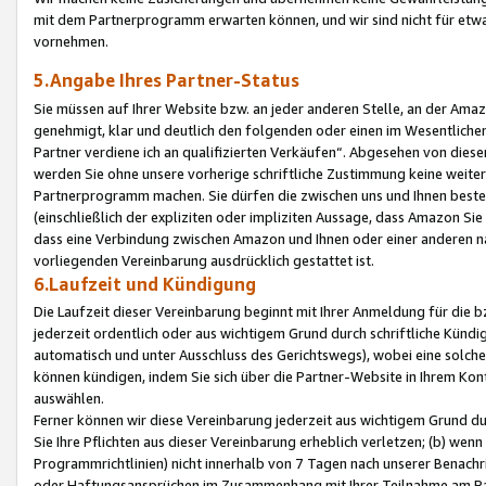
mit dem Partnerprogramm erwarten können, und wir sind nicht für etwa
vornehmen.
5.Angabe Ihres Partner-Status
Sie müssen auf Ihrer Website bzw. an jeder anderen Stelle, an der Am
genehmigt, klar und deutlich den folgenden oder einen im Wesentlichen
Partner verdiene ich an qualifizierten Verkäufen“. Abgesehen von die
werden Sie ohne unsere vorherige schriftliche Zustimmung keine weite
Partnerprogramm machen. Sie dürfen die zwischen uns und Ihnen best
(einschließlich der expliziten oder impliziten Aussage, dass Amazon Si
dass eine Verbindung zwischen Amazon und Ihnen oder einer anderen natü
vorliegenden Vereinbarung ausdrücklich gestattet ist.
6.Laufzeit und Kündigung
Die Laufzeit dieser Vereinbarung beginnt mit Ihrer Anmeldung für die 
jederzeit ordentlich oder aus wichtigem Grund durch schriftliche Kündi
automatisch und unter Ausschluss des Gerichtswegs), wobei eine solch
können kündigen, indem Sie sich über die Partner-Website in Ihrem Ko
auswählen.
Ferner können wir diese Vereinbarung jederzeit aus wichtigem Grund dur
Sie Ihre Pflichten aus dieser Vereinbarung erheblich verletzen; (b) wen
Programmrichtlinien) nicht innerhalb von 7 Tagen nach unserer Benachr
oder Haftungsansprüchen im Zusammenhang mit Ihrer Teilnahme am Pa