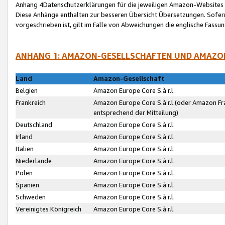
Anhang 4Datenschutzerklärungen für die jeweiligen Amazon-Websites
Diese Anhänge enthalten zur besseren Übersicht Übersetzungen. Sofe
vorgeschrieben ist, gilt im Falle von Abweichungen die englische Fass
ANHANG 1: AMAZON-GESELLSCHAFTEN UND AMAZO
Land
Amazon-Gesellschaft
Belgien
Amazon Europe Core S.à r.l.
Frankreich
Amazon Europe Core S.à r.l.(oder Amazon Fr
entsprechend der Mitteilung)
Deutschland
Amazon Europe Core S.à r.l.
Irland
Amazon Europe Core S.à r.l.
Italien
Amazon Europe Core S.à r.l.
Niederlande
Amazon Europe Core S.à r.l.
Polen
Amazon Europe Core S.à r.l.
Spanien
Amazon Europe Core S.à r.l.
Schweden
Amazon Europe Core S.à r.l.
Vereinigtes Königreich
Amazon Europe Core S.à r.l.