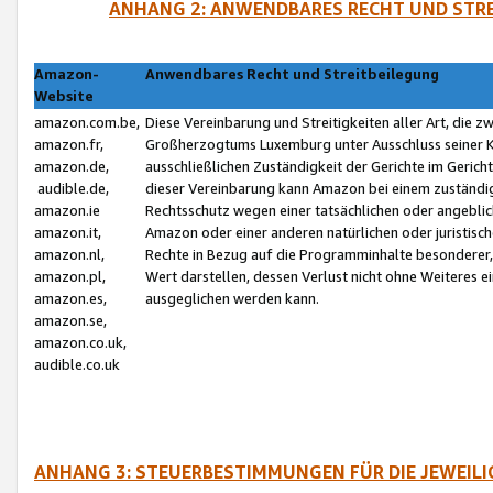
ANHANG 2: ANWENDBARES RECHT UND STRE
Amazon-
Anwendbares Recht und Streitbeilegung
Website
amazon.com.be,
Diese Vereinbarung und Streitigkeiten aller Art, die 
amazon.fr,
Großherzogtums Luxemburg unter Ausschluss seiner Kol
amazon.de,
ausschließlichen Zuständigkeit der Gerichte im Geri
audible.de,
dieser Vereinbarung kann Amazon bei einem zuständig
amazon.ie
Rechtsschutz wegen einer tatsächlichen oder angebli
amazon.it,
Amazon oder einer anderen natürlichen oder juristisc
amazon.nl,
Rechte in Bezug auf die Programminhalte besonderer,
amazon.pl,
Wert darstellen, dessen Verlust nicht ohne Weiteres e
amazon.es,
ausgeglichen werden kann.
amazon.se,
amazon.co.uk,
audible.co.uk
ANHANG 3: STEUERBESTIMMUNGEN FÜR DIE JEWEIL