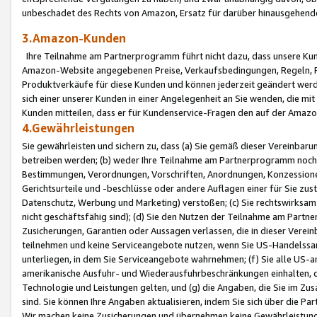
unbeschadet des Rechts von Amazon, Ersatz für darüber hinausgehen
3.Amazon-Kunden
Ihre Teilnahme am Partnerprogramm führt nicht dazu, dass unsere Kun
Amazon-Website angegebenen Preise, Verkaufsbedingungen, Regeln, Ri
Produktverkäufe für diese Kunden und können jederzeit geändert werde
sich einer unserer Kunden in einer Angelegenheit an Sie wenden, die 
Kunden mitteilen, dass er für Kundenservice-Fragen den auf der Ama
4.Gewährleistungen
Sie gewährleisten und sichern zu, dass (a) Sie gemäß dieser Vereinba
betreiben werden; (b) weder Ihre Teilnahme am Partnerprogramm noch d
Bestimmungen, Verordnungen, Vorschriften, Anordnungen, Konzessionen,
Gerichtsurteile und -beschlüsse oder andere Auflagen einer für Sie zu
Datenschutz, Werbung und Marketing) verstoßen; (c) Sie rechtswirksam 
nicht geschäftsfähig sind); (d) Sie den Nutzen der Teilnahme am Partne
Zusicherungen, Garantien oder Aussagen verlassen, die in dieser Verein
teilnehmen und keine Serviceangebote nutzen, wenn Sie US-Handelssa
unterliegen, in dem Sie Serviceangebote wahrnehmen; (f) Sie alle US
amerikanische Ausfuhr- und Wiederausfuhrbeschränkungen einhalten, 
Technologie und Leistungen gelten, und (g) die Angaben, die Sie im 
sind. Sie können Ihre Angaben aktualisieren, indem Sie sich über die 
Wir machen keine Zusicherungen und übernehmen keine Gewährleistun