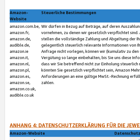
Amazon-
Steuerliche Bestimmungen
Website
amazon.com.be,
Wir dürfen in Bezug auf Beträge, auf deren Auszahlun
amazon.fr,
vornehmen, zu denen wir gesetzlich verpflichtet sind
amazon.de,
stellen die vollständige Zahlung und Abgeltung der 
audible.de,
gelegentlich steuerlich relevante Informationen von I
amazon.ie
Anfrage nicht vorlegen, können wir (kumulativ zu de
amazon.it,
Vergütung so lange einbehalten, bis Sie uns diese Inf
amazon.nl,
dass wir Sie betreffend nicht zur Einholung steuerlich 
amazon.pl,
könnten Sie gesetzlich verpflichtet sein, Amazon Meh
amazon.es,
Anforderungen an eine gültige MwSt.-Rechnung erfüllt
amazon.se,
zahlen.
amazon.co.uk,
audible.co.uk
ANHANG 4: DATENSCHUTZERKLÄRUNG FÜR DIE JEWE
Amazon-Website
Datenschutz