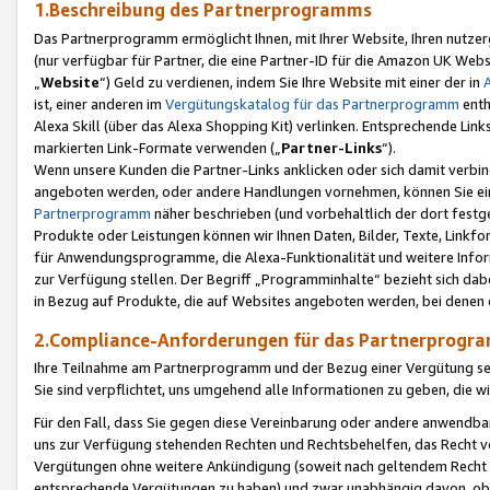
1.Beschreibung des Partnerprogramms
Das Partnerprogramm ermöglicht Ihnen, mit Ihrer Website, Ihren nutzer
(nur verfügbar für Partner, die eine Partner-ID für die Amazon UK We
„
Website
“) Geld zu verdienen, indem Sie Ihre Website mit einer der in
ist, einer anderen im
Vergütungskatalog für das Partnerprogramm
enth
Alexa Skill (über das Alexa Shopping Kit) verlinken. Entsprechende Lin
markierten Link-Formate verwenden („
Partner-Links
“).
Wenn unsere Kunden die Partner-Links anklicken oder sich damit verbi
angeboten werden, oder andere Handlungen vornehmen, können Sie eine
Partnerprogramm
näher beschrieben (und vorbehaltlich der dort festg
Produkte oder Leistungen können wir Ihnen Daten, Bilder, Texte, Linkfo
für Anwendungsprogramme, die Alexa-Funktionalität und weitere Inf
zur Verfügung stellen. Der Begriff „Programminhalte“ bezieht sich dabe
in Bezug auf Produkte, die auf Websites angeboten werden, bei denen 
2.Compliance-Anforderungen für das Partnerprog
Ihre Teilnahme am Partnerprogramm und der Bezug einer Vergütung setz
Sie sind verpflichtet, uns umgehend alle Informationen zu geben, die w
Für den Fall, dass Sie gegen diese Vereinbarung oder andere anwendba
uns zur Verfügung stehenden Rechten und Rechtsbehelfen, das Recht vo
Vergütungen ohne weitere Ankündigung (soweit nach geltendem Recht z
entsprechende Vergütungen zu haben) und zwar unabhängig davon, ob 