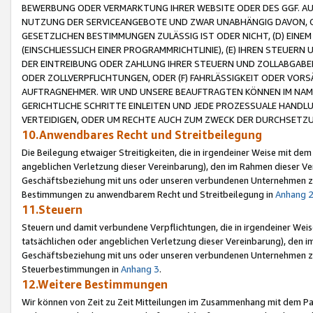
BEWERBUNG ODER VERMARKTUNG IHRER WEBSITE ODER DES GGF. AUF 
NUTZUNG DER SERVICEANGEBOTE UND ZWAR UNABHÄNGIG DAVON, O
GESETZLICHEN BESTIMMUNGEN ZULÄSSIG IST ODER NICHT, (D) EINE
(EINSCHLIESSLICH EINER PROGRAMMRICHTLINIE), (E) IHREN STEUER
DER EINTREIBUNG ODER ZAHLUNG IHRER STEUERN UND ZOLLABGAB
ODER ZOLLVERPFLICHTUNGEN, ODER (F) FAHRLÄSSIGKEIT ODER VORS
AUFTRAGNEHMER. WIR UND UNSERE BEAUFTRAGTEN KÖNNEN IM NAME
GERICHTLICHE SCHRITTE EINLEITEN UND JEDE PROZESSUALE HAND
VERTEIDIGEN, ODER UM RECHTE AUCH ZUM ZWECK DER DURCHSETZU
10.Anwendbares Recht und Streitbeilegung
Die Beilegung etwaiger Streitigkeiten, die in irgendeiner Weise mit de
angeblichen Verletzung dieser Vereinbarung), den im Rahmen dieser Ve
Geschäftsbeziehung mit uns oder unseren verbundenen Unternehmen zu
Bestimmungen zu anwendbarem Recht und Streitbeilegung in
Anhang 
11.Steuern
Steuern und damit verbundene Verpflichtungen, die in irgendeiner Wei
tatsächlichen oder angeblichen Verletzung dieser Vereinbarung), den 
Geschäftsbeziehung mit uns oder unseren verbundenen Unternehmen z
Steuerbestimmungen in
Anhang 3
.
12.Weitere Bestimmungen
Wir können von Zeit zu Zeit Mitteilungen im Zusammenhang mit dem Par