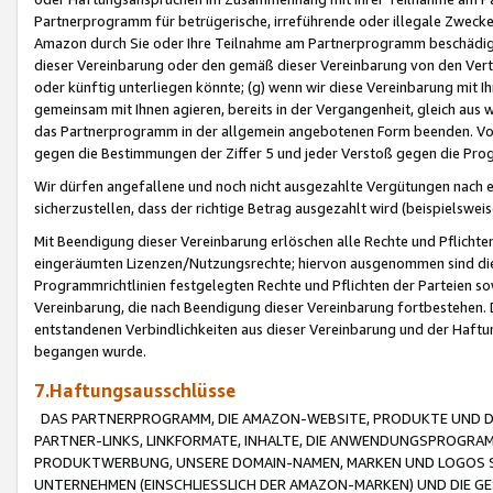
Partnerprogramm für betrügerische, irreführende oder illegale Zwecke
Amazon durch Sie oder Ihre Teilnahme am Partnerprogramm beschädig
dieser Vereinbarung oder den gemäß dieser Vereinbarung von den Vertr
oder künftig unterliegen könnte; (g) wenn wir diese Vereinbarung mit I
gemeinsam mit Ihnen agieren, bereits in der Vergangenheit, gleich aus
das Partnerprogramm in der allgemein angebotenen Form beenden. Vors
gegen die Bestimmungen der Ziffer 5 und jeder Verstoß gegen die Prog
Wir dürfen angefallene und noch nicht ausgezahlte Vergütungen nach 
sicherzustellen, dass der richtige Betrag ausgezahlt wird (beispielsw
Mit Beendigung dieser Vereinbarung erlöschen alle Rechte und Pflichte
eingeräumten Lizenzen/Nutzungsrechte; hiervon ausgenommen sind die in 
Programmrichtlinien festgelegten Rechte und Pflichten der Parteien sow
Vereinbarung, die nach Beendigung dieser Vereinbarung fortbestehen. D
entstandenen Verbindlichkeiten aus dieser Vereinbarung und der Haft
begangen wurde.
7.Haftungsausschlüsse
DAS PARTNERPROGRAMM, DIE AMAZON-WEBSITE, PRODUKTE UND DI
PARTNER-LINKS, LINKFORMATE, INHALTE, DIE ANWENDUNGSPROGR
PRODUKTWERBUNG, UNSERE DOMAIN-NAMEN, MARKEN UND LOGOS S
UNTERNEHMEN (EINSCHLIESSLICH DER AMAZON-MARKEN) UND DIE GE