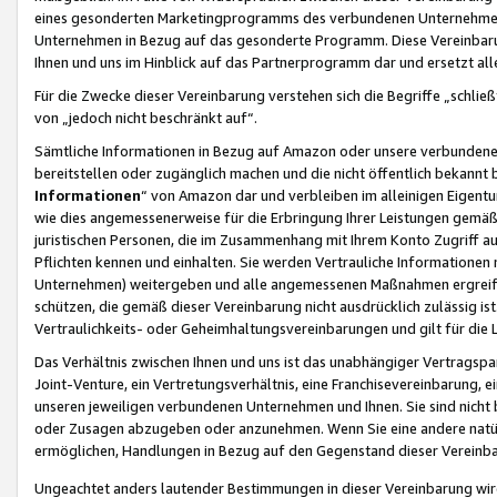
eines gesonderten Marketingprogramms des verbundenen Unternehmens
Unternehmen in Bezug auf das gesonderte Programm. Diese Vereinbarung
Ihnen und uns im Hinblick auf das Partnerprogramm dar und ersetzt al
Für die Zwecke dieser Vereinbarung verstehen sich die Begriffe „schließ
von „jedoch nicht beschränkt auf“.
Sämtliche Informationen in Bezug auf Amazon oder unsere verbunde
bereitstellen oder zugänglich machen und die nicht öffentlich bekannt bz
Informationen
“ von Amazon dar und verbleiben im alleinigen Eigent
wie dies angemessenerweise für die Erbringung Ihrer Leistungen gemäß d
juristischen Personen, die im Zusammenhang mit Ihrem Konto Zugriff au
Pflichten kennen und einhalten. Sie werden Vertrauliche Informationen 
Unternehmen) weitergeben und alle angemessenen Maßnahmen ergreifen
schützen, die gemäß dieser Vereinbarung nicht ausdrücklich zulässig is
Vertraulichkeits- oder Geheimhaltungsvereinbarungen und gilt für die
Das Verhältnis zwischen Ihnen und uns ist das unabhängiger Vertragspa
Joint-Venture, ein Vertretungsverhältnis, eine Franchisevereinbarung, 
unseren jeweiligen verbundenen Unternehmen und Ihnen. Sie sind ni
oder Zusagen abzugeben oder anzunehmen. Wenn Sie eine andere natürli
ermöglichen, Handlungen in Bezug auf den Gegenstand dieser Vereinbar
Ungeachtet anders lautender Bestimmungen in dieser Vereinbarung wird