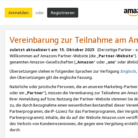
Anmelden
Registrieren
oder
Vereinbarung zur Teilnahme am 
zuletzt aktualisiert am
:
15. Oktober 2025
(Derzeitige Partner - 
Willkommen auf Amazons Partner-Website (die „
Partner-Website
“)
genannten Amazon-Gesellschaften („
Amazon
“ oder „
uns
“ oder ähnli
Übersetzungen stehen in folgenden Sprachen zur Verfügung :
Englisch
,
den Übersetzungen gilt die englische Fassung.
Natürliche oder juristische Personen, die an unserem Marketing-Partn
oder ein „
Partner
“), müssen die Vereinbarung zur Teilnahme am Ama
Ihrer Anmeldung auf bzw. Nutzung der Partner-Website stimmen Sie die
zu, die durch Bezugnahme einen wesentlichen Bestandteil dieser Verei
Partnerprogramm, die IP-Lizenz für das Partnerprogramm, den Vergütu
Partnerprogramm). Inhalte, die du auf der Website Amazon.com veröffe
des Verbots von Kundenrezensionen, die gegen eine Vergütung erstellt, 
durch.