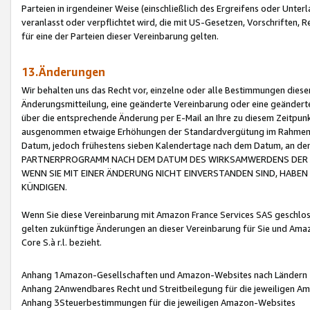
Parteien in irgendeiner Weise (einschließlich des Ergreifens oder Unt
veranlasst oder verpflichtet wird, die mit US-Gesetzen, Vorschriften,
für eine der Parteien dieser Vereinbarung gelten.
13.Änderungen
Wir behalten uns das Recht vor, einzelne oder alle Bestimmungen diese
Änderungsmitteilung, eine geänderte Vereinbarung oder eine geänderte 
über die entsprechende Änderung per E-Mail an Ihre zu diesem Zeitpun
ausgenommen etwaige Erhöhungen der Standardvergütung im Rahmen
Datum, jedoch frühestens sieben Kalendertage nach dem Datum, an de
PARTNERPROGRAMM NACH DEM DATUM DES WIRKSAMWERDENS DER Ä
WENN SIE MIT EINER ÄNDERUNG NICHT EINVERSTANDEN SIND, HABEN S
KÜNDIGEN.
Wenn Sie diese Vereinbarung mit Amazon France Services SAS geschlo
gelten zukünftige Änderungen an dieser Vereinbarung für Sie und Ama
Core S.à r.l. bezieht.
Anhang 1Amazon-Gesellschaften und Amazon-Websites nach Ländern
Anhang 2Anwendbares Recht und Streitbeilegung für die jeweiligen 
Anhang 3Steuerbestimmungen für die jeweiligen Amazon-Websites