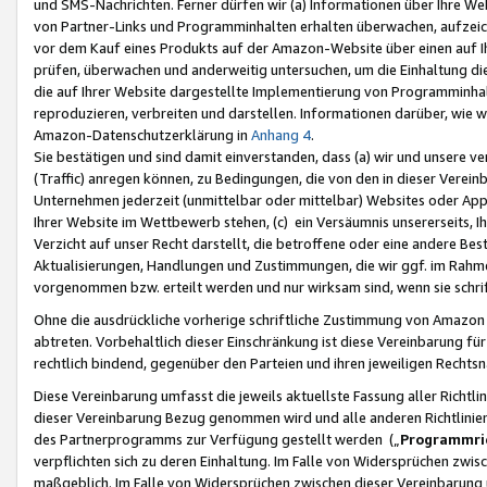
und SMS-Nachrichten. Ferner dürfen wir (a) Informationen über Ihre We
von Partner-Links und Programminhalten erhalten überwachen, aufzei
vor dem Kauf eines Produkts auf der Amazon-Website über einen auf Ih
prüfen, überwachen und anderweitig untersuchen, um die Einhaltung dies
die auf Ihrer Website dargestellte Implementierung von Programminhalt
reproduzieren, verbreiten und darstellen. Informationen darüber, wie w
Amazon-Datenschutzerklärung in
Anhang 4
.
Sie bestätigen und sind damit einverstanden, dass (a) wir und unsere 
(Traffic) anregen können, zu Bedingungen, die von den in dieser Vere
Unternehmen jederzeit (unmittelbar oder mittelbar) Websites oder Appl
Ihrer Website im Wettbewerb stehen, (c) ein Versäumnis unsererseits, I
Verzicht auf unser Recht darstellt, die betroffene oder eine andere B
Aktualisierungen, Handlungen und Zustimmungen, die wir ggf. im Rahme
vorgenommen bzw. erteilt werden und nur wirksam sind, wenn sie schri
Ohne die ausdrückliche vorherige schriftliche Zustimmung von Amazon
abtreten. Vorbehaltlich dieser Einschränkung ist diese Vereinbarung f
rechtlich bindend, gegenüber den Parteien und ihren jeweiligen Rech
Diese Vereinbarung umfasst die jeweils aktuellste Fassung aller Richtli
dieser Vereinbarung Bezug genommen wird und alle anderen Richtlinie
des Partnerprogramms zur Verfügung gestellt werden („
Programmric
verpflichten sich zu deren Einhaltung. Im Falle von Widersprüchen zwi
maßgeblich. Im Falle von Widersprüchen zwischen dieser Vereinbarun