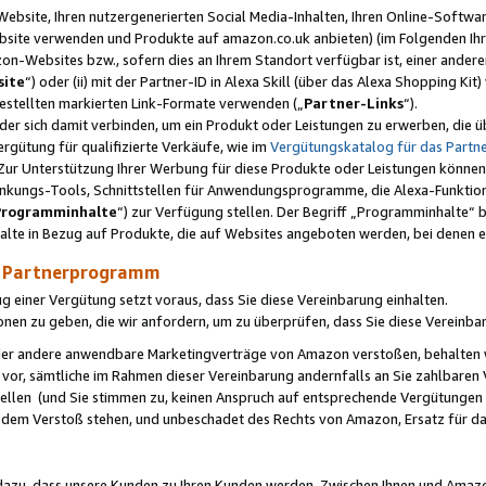
ebsite, Ihren nutzergenerierten Social Media-Inhalten, Ihren Online-Softwar
ebsite verwenden und Produkte auf amazon.co.uk anbieten) (im Folgenden Ihr
-Websites bzw., sofern dies an Ihrem Standort verfügbar ist, einer ander
ite
“) oder (ii) mit der Partner-ID in Alexa Skill (über das Alexa Shopping Ki
estellten markierten Link-Formate verwenden („
Partner-Links
“).
oder sich damit verbinden, um ein Produkt oder Leistungen zu erwerben, di
gütung für qualifizierte Verkäufe, wie im
Vergütungskatalog für das Part
Zur Unterstützung Ihrer Werbung für diese Produkte oder Leistungen können w
linkungs-Tools, Schnittstellen für Anwendungsprogramme, die Alexa-Funktion
Programminhalte
“) zur Verfügung stellen. Der Begriff „Programminhalte“ be
halte in Bezug auf Produkte, die auf Websites angeboten werden, bei denen 
as Partnerprogramm
einer Vergütung setzt voraus, dass Sie diese Vereinbarung einhalten.
ionen zu geben, die wir anfordern, um zu überprüfen, dass Sie diese Vereinba
oder andere anwendbare Marketingverträge von Amazon verstoßen, behalten w
 vor, sämtliche im Rahmen dieser Vereinbarung andernfalls an Sie zahlbare
tellen (und Sie stimmen zu, keinen Anspruch auf entsprechende Vergütungen
 dem Verstoß stehen, und unbeschadet des Rechts von Amazon, Ersatz für 
azu, dass unsere Kunden zu Ihren Kunden werden. Zwischen Ihnen und Amaz