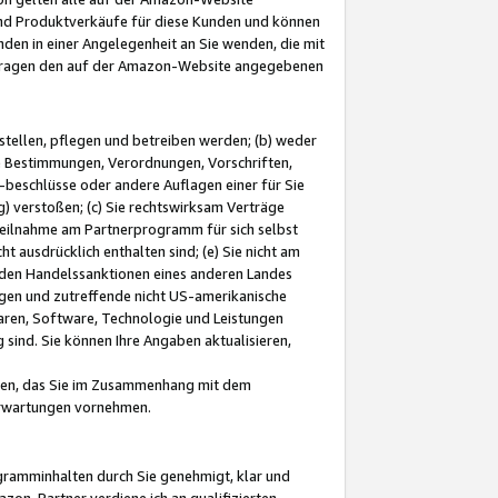
und Produktverkäufe für diese Kunden und können
nden in einer Angelegenheit an Sie wenden, die mit
e-Fragen den auf der Amazon-Website angegebenen
stellen, pflegen und betreiben werden; (b) weder
e Bestimmungen, Verordnungen, Vorschriften,
-beschlüsse oder andere Auflagen einer für Sie
 verstoßen; (c) Sie rechtswirksam Verträge
r Teilnahme am Partnerprogramm für sich selbst
t ausdrücklich enthalten sind; (e) Sie nicht am
den Handelssanktionen eines anderen Landes
gen und zutreffende nicht US-amerikanische
ren, Software, Technologie und Leistungen
sind. Sie können Ihre Angaben aktualisieren,
men, das Sie im Zusammenhang mit dem
 Erwartungen vornehmen.
ogramminhalten durch Sie genehmigt, klar und
zon-Partner verdiene ich an qualifizierten