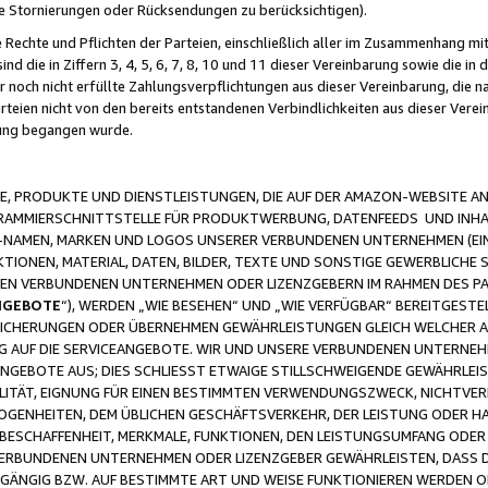
ge Stornierungen oder Rücksendungen zu berücksichtigen).
 Rechte und Pflichten der Parteien, einschließlich aller im Zusammenhang m
 die in Ziffern 3, 4, 5, 6, 7, 8, 10 und 11 dieser Vereinbarung sowie die in
er noch nicht erfüllte Zahlungsverpflichtungen aus dieser Vereinbarung, die
arteien nicht von den bereits entstandenen Verbindlichkeiten aus dieser Ver
gung begangen wurde.
 PRODUKTE UND DIENSTLEISTUNGEN, DIE AUF DER AMAZON-WEBSITE AN
GRAMMIERSCHNITTSTELLE FÜR PRODUKTWERBUNG, DATENFEEDS UND INH
-NAMEN, MARKEN UND LOGOS UNSERER VERBUNDENEN UNTERNEHMEN (EIN
IONEN, MATERIAL, DATEN, BILDER, TEXTE UND SONSTIGE GEWERBLICHE 
EREN VERBUNDENEN UNTERNEHMEN ODER LIZENZGEBERN IM RAHMEN DES 
NGEBOTE
“), WERDEN „WIE BESEHEN“ UND „WIE VERFÜGBAR“ BEREITGEST
CHERUNGEN ODER ÜBERNEHMEN GEWÄHRLEISTUNGEN GLEICH WELCHER AR
ZUG AUF DIE SERVICEANGEBOTE. WIR UND UNSERE VERBUNDENEN UNTERNEH
ANGEBOTE AUS; DIES SCHLIESST ETWAIGE STILLSCHWEIGENDE GEWÄHRLE
LITÄT, EIGNUNG FÜR EINEN BESTIMMTEN VERWENDUNGSZWECK, NICHTVER
OGENHEITEN, DEM ÜBLICHEN GESCHÄFTSVERKEHR, DER LEISTUNG ODER H
 BESCHAFFENHEIT, MERKMALE, FUNKTIONEN, DEN LEISTUNGSUMFANG ODER
VERBUNDENEN UNTERNEHMEN ODER LIZENZGEBER GEWÄHRLEISTEN, DASS D
HGÄNGIG BZW. AUF BESTIMMTE ART UND WEISE FUNKTIONIEREN WERDEN 