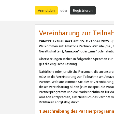
Anmelden
Registrieren
oder
Vereinbarung zur Teil
zuletzt aktualisiert am
:
15. Oktober 2025
(De
Willkommen auf Amazons Partner-Website (die „
Gesellschaften („
Amazon
“ oder „
uns
“ oder ähnl
Übersetzungen stehen in folgenden Sprachen zur 
gilt die englische Fassung.
Natürliche oder juristische Personen, die an uns
müssen die Vereinbarung zur Teilnahme am Amaz
Partner-Website stimmen Sie dieser Vereinbarung,
dieser Vereinbarung bilden (zum Beispiel die Vo
Partnerprogramm und die Markenrichtlinien für da
Amazon entsprechen, einschließlich des Verbots vo
Richtlinien sorgfältig durch.
1.Beschreibung des Partnerprogra