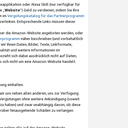
eapplikation oder Alexa Skill (nur verfügbar für
e „
Website
“) Geld zu verdienen, indem Sie Ihre
en im
Vergütungskatalog für das Partnerprogramm
t) verlinken. Entsprechende Links müssen dieser
e über die Amazon-Website angeboten werden, oder
nerprogramm
näher beschrieben (und vorbehaltlich
ir Ihnen Daten, Bilder, Texte, Linkformate,
alität und weitere Informationen im
zieht sich dabei ausdrücklich nicht auf Daten,
es sich nicht um eine Amazon-Website handelt.
rung einhalten.
ir uns neben allen anderen, uns zur Verfügung
n Vergütungen ohne weitere Ankündigung (soweit
 zu haben) und zwar unabhängig davon, ob diese
darüber hinausgehende Schäden zu verlangen.
on gelten alle auf der Amazon-Website