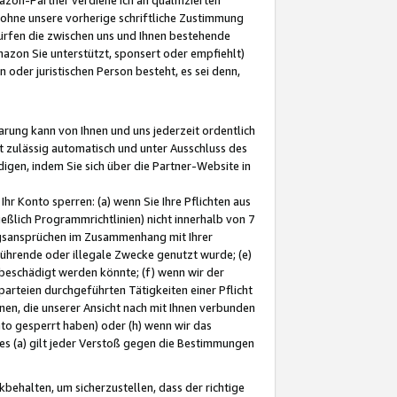
ohne unsere vorherige schriftliche Zustimmung
ürfen die zwischen uns und Ihnen bestehende
mazon Sie unterstützt, sponsert oder empfiehlt)
oder juristischen Person besteht, es sei denn,
arung kann von Ihnen und uns jederzeit ordentlich
t zulässig automatisch und unter Ausschluss des
gen, indem Sie sich über die Partner-Website in
hr Konto sperren: (a) wenn Sie Ihre Pflichten aus
eßlich Programmrichtlinien) nicht innerhalb von 7
ngsansprüchen im Zusammenhang mit Ihrer
ührende oder illegale Zwecke genutzt wurde; (e)
eschädigt werden könnte; (f) wenn wir der
rteien durchgeführten Tätigkeiten einer Pflicht
nen, die unserer Ansicht nach mit Ihnen verbunden
nto gesperrt haben) oder (h) wenn wir das
 (a) gilt jeder Verstoß gegen die Bestimmungen
ehalten, um sicherzustellen, dass der richtige