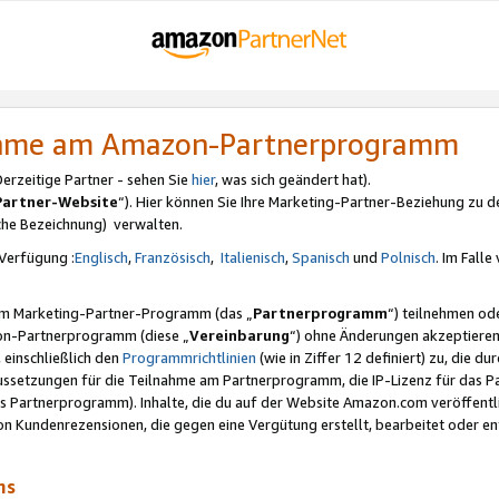
nahme am Amazon-Partnerprogramm
rzeitige Partner - sehen Sie
hier
, was sich geändert hat).
Partner-Website
“). Hier können Sie Ihre Marketing-Partner-Beziehung zu d
iche Bezeichnung) verwalten.
Verfügung :
Englisch
,
Französisch
,
Italienisch
,
Spanisch
und
Polnisch
. Im Fall
erem Marketing-Partner-Programm (das „
Partnerprogramm
“) teilnehmen od
on-Partnerprogramm (diese „
Vereinbarung
“) ohne Änderungen akzeptieren
 einschließlich den
Programmrichtlinien
(wie in Ziffer 12 definiert) zu, die 
raussetzungen für die Teilnahme am Partnerprogramm, die IP-Lizenz für das
s Partnerprogramm). Inhalte, die du auf der Website Amazon.com veröffentl
n Kundenrezensionen, die gegen eine Vergütung erstellt, bearbeitet oder ent
mms