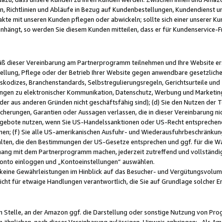
, Richtlinien und Abläufe in Bezug auf Kundenbestellungen, Kundendienst 
kte mit unseren Kunden pflegen oder abwickeln; sollte sich einer unserer Ku
nhängt, so werden Sie diesem Kunden mitteilen, dass er für Kundenservic
emäß dieser Vereinbarung am Partnerprogramm teilnehmen und Ihre Website er
ellung, Pflege oder der Betrieb Ihrer Website gegen anwendbare gesetzlich
skodizes, Branchenstandards, Selbstregulierungsregeln, Gerichtsurteile und 
ngen zu elektronischer Kommunikation, Datenschutz, Werbung und Marketing)
 oder aus anderen Gründen nicht geschäftsfähig sind); (d) Sie den Nutzen de
cherungen, Garantien oder Aussagen verlassen, die in dieser Vereinbarung nich
gebote nutzen, wenn Sie US-Handelssanktionen oder US-Recht entsprechen
men; (f) Sie alle US-amerikanischen Ausfuhr- und Wiederausfuhrbeschränkun
ten, die den Bestimmungen der US-Gesetze entsprechen und ggf. für die Wa
hang mit dem Partnerprogramm machen, jederzeit zutreffend und vollständig 
 Konto einloggen und „Kontoeinstellungen“ auswählen.
keine Gewährleistungen im Hinblick auf das Besucher- und Vergütungsvolu
icht für etwaige Handlungen verantwortlich, die Sie auf Grundlage solcher
en Stelle, an der Amazon ggf. die Darstellung oder sonstige Nutzung von Pr
 ähnlichen, nach dieser Vereinbarung zulässigen, Hinweis anbringen: „Als Ama