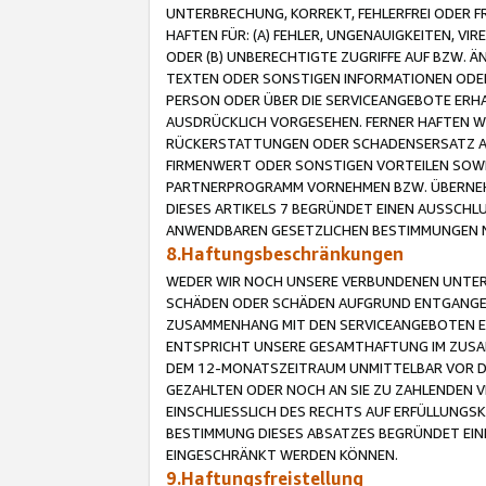
UNTERBRECHUNG, KORREKT, FEHLERFREI ODER 
HAFTEN FÜR: (A) FEHLER, UNGENAUIGKEITEN, 
ODER (B) UNBERECHTIGTE ZUGRIFFE AUF BZW. 
TEXTEN ODER SONSTIGEN INFORMATIONEN ODER 
PERSON ODER ÜBER DIE SERVICEANGEBOTE ERHA
AUSDRÜCKLICH VORGESEHEN. FERNER HAFTEN 
RÜCKERSTATTUNGEN ODER SCHADENSERSATZ AU
FIRMENWERT ODER SONSTIGEN VORTEILEN SOWIE
PARTNERPROGRAMM VORNEHMEN BZW. ÜBERNEHM
DIESES ARTIKELS 7 BEGRÜNDET EINEN AUSSCH
ANWENDBAREN GESETZLICHEN BESTIMMUNGEN 
8.Haftungsbeschränkungen
WEDER WIR NOCH UNSERE VERBUNDENEN UNTERN
SCHÄDEN ODER SCHÄDEN AUFGRUND ENTGANGENE
ZUSAMMENHANG MIT DEN SERVICEANGEBOTEN EN
ENTSPRICHT UNSERE GESAMTHAFTUNG IM ZUSAM
DEM 12-MONATSZEITRAUM UNMITTELBAR VOR DE
GEZAHLTEN ODER NOCH AN SIE ZU ZAHLENDEN V
EINSCHLIESSLICH DES RECHTS AUF ERFÜLLUNGS
BESTIMMUNG DIESES ABSATZES BEGRÜNDET EI
EINGESCHRÄNKT WERDEN KÖNNEN.
9.Haftungsfreistellung