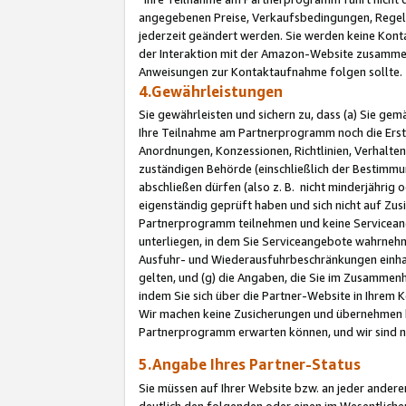
angegebenen Preise, Verkaufsbedingungen, Regeln
jederzeit geändert werden. Sie werden keine Konta
der Interaktion mit der Amazon-Website zusamme
Anweisungen zur Kontaktaufnahme folgen sollte.
4.Gewährleistungen
Sie gewährleisten und sichern zu, dass (a) Sie g
Ihre Teilnahme am Partnerprogramm noch die Erst
Anordnungen, Konzessionen, Richtlinien, Verhalten
zuständigen Behörde (einschließlich der Bestimmu
abschließen dürfen (also z. B. nicht minderjährig
eigenständig geprüft haben und sich nicht auf Zusi
Partnerprogramm teilnehmen und keine Servicean
unterliegen, in dem Sie Serviceangebote wahrneh
Ausfuhr- und Wiederausfuhrbeschränkungen einhal
gelten, und (g) die Angaben, die Sie im Zusammen
indem Sie sich über die Partner-Website in Ihrem
Wir machen keine Zusicherungen und übernehmen 
Partnerprogramm erwarten können, und wir sind n
5.Angabe Ihres Partner-Status
Sie müssen auf Ihrer Website bzw. an jeder ander
deutlich den folgenden oder einen im Wesentlichen