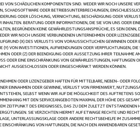
FREI VON SCHÄDLICHEN KOMPONENTEN SIND. WEDER WIR NOCH UNSERE 
VIREN, SCHADSOFTWARE ODER BETRIEBSUNTERBRECHUNGEN, EINSCHLIESSL
ÄNDERUNG ODER LÖSCHUNG, VERNICHTUNG, BESCHÄDIGUNG ODER VERLUST 
INHALTEN. BERATUNG ODER INFORMATIONEN, DIE SIE VON UNS ODER EIN
LTEN, BEGRÜNDEN KEINE GEWÄHRLEISTUNGSANSPRÜCHE, ES SEIN DENN, DI
WEDER WIR NOCH UNSERE VERBUNDENEN UNTERNEHMEN ODER LIZENZGEBE
FGRUND (X) DES VERLUSTS VON VORAUSSICHTLICHEN GEWINNEN ODER 
 (Y) VON INVESTITIONEN, AUFWENDUNGEN ODER VERPFLICHTUNGEN, DIE 
EN ODER (Z) DER BEENDIGUNG ODER AUSSETZUNG IHRER TEILNAHME A
LUSS ODER EINE EINSCHRÄNKUNG VON GEWÄHRLEISTUNGEN, HAFTUNGEN O
NICHT AUSGESCHLOSSEN ODER EINGESCHRÄNKT WERDEN KÖNNEN.
EHMEN ODER LIZENZGEBER HAFTEN FÜR MITTELBARE, NEBEN- ODER FOL
R EINNAHMEN ODER GEWINNE, VERLUST VON FIRMENWERT, NUTZUNGSAU
TSTEHEN, SELBST WENN WIR AUF DIE MÖGLICHKEIT DES AUFTRETENS S
MENHANG MIT DEN SERVICEANGEBOTEN MAXIMAL DER HÖHE DES GESAMT
M ZEITPUNKT DES EREIGNISSES, DAS ZU DEM ZULETZT ENTSTANDENEN 
ERGÜTUNGEN. SIE VERZICHTEN HIERMIT AUF ETWAIGE RECHTE UND RECHT
KLAGE, UNTERLASSUNGSKLAGE ODER ANDERE RECHTSBEHELFE IM ZUSAMME
NE EINSCHRÄNKUNG VON HAFTUNGEN, DIE NACH DEN ANWENDBAREN GESE