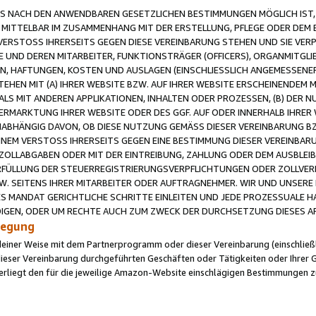
 NACH DEN ANWENDBAREN GESETZLICHEN BESTIMMUNGEN MÖGLICH IST, S
MITTELBAR IM ZUSAMMENHANG MIT DER ERSTELLUNG, PFLEGE ODER DEM BE
ERSTOSS IHRERSEITS GEGEN DIESE VEREINBARUNG STEHEN UND SIE VERP
UND DEREN MITARBEITER, FUNKTIONSTRÄGER (OFFICERS), ORGANMITGLI
N, HAFTUNGEN, KOSTEN UND AUSLAGEN (EINSCHLIESSLICH ANGEMESSENE
HEN MIT (A) IHRER WEBSITE BZW. AUF IHRER WEBSITE ERSCHEINENDEM M
LS MIT ANDEREN APPLIKATIONEN, INHALTEN ODER PROZESSEN, (B) DER 
RMARKTUNG IHRER WEBSITE ODER DES GGF. AUF ODER INNERHALB IHRER W
ABHÄNGIG DAVON, OB DIESE NUTZUNG GEMÄSS DIESER VEREINBARUNG B
EINEM VERSTOSS IHRERSEITS GEGEN EINE BESTIMMUNG DIESER VEREINBARU
D ZOLLABGABEN ODER MIT DER EINTREIBUNG, ZAHLUNG ODER DEM AUSBLEI
FÜLLUNG DER STEUERREGISTRIERUNGSVERPFLICHTUNGEN ODER ZOLLVERPF
W. SEITENS IHRER MITARBEITER ODER AUFTRAGNEHMER. WIR UND UNSERE
ES MANDAT GERICHTLICHE SCHRITTE EINLEITEN UND JEDE PROZESSUALE 
GEN, ODER UM RECHTE AUCH ZUM ZWECK DER DURCHSETZUNG DIESES AR
ilegung
endeiner Weise mit dem Partnerprogramm oder dieser Vereinbarung (einschließl
ieser Vereinbarung durchgeführten Geschäften oder Tätigkeiten oder Ihrer 
iegt den für die jeweilige Amazon-Website einschlägigen Bestimmungen z