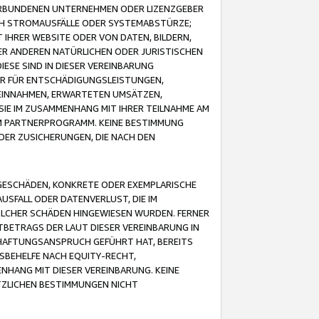
VERBUNDENEN UNTERNEHMEN ODER LIZENZGEBER
ICH STROMAUSFÄLLE ODER SYSTEMABSTÜRZE;
IHRER WEBSITE ODER VON DATEN, BILDERN,
ER ANDEREN NATÜRLICHEN ODER JURISTISCHEN
ESE SIND IN DIESER VEREINBARUNG
R FÜR ENTSCHÄDIGUNGSLEISTUNGEN,
EINNAHMEN, ERWARTETEN UMSÄTZEN,
SIE IM ZUSAMMENHANG MIT IHRER TEILNAHME AM
M PARTNERPROGRAMM. KEINE BESTIMMUNG
DER ZUSICHERUNGEN, DIE NACH DEN
GESCHÄDEN, KONKRETE ODER EXEMPLARISCHE
SFALL ODER DATENVERLUST, DIE IM
OLCHER SCHÄDEN HINGEWIESEN WURDEN. FERNER
BETRAGS DER LAUT DIESER VEREINBARUNG IN
HAFTUNGSANSPRUCH GEFÜHRT HAT, BEREITS
SBEHELFE NACH EQUITY-RECHT,
NHANG MIT DIESER VEREINBARUNG. KEINE
TZLICHEN BESTIMMUNGEN NICHT