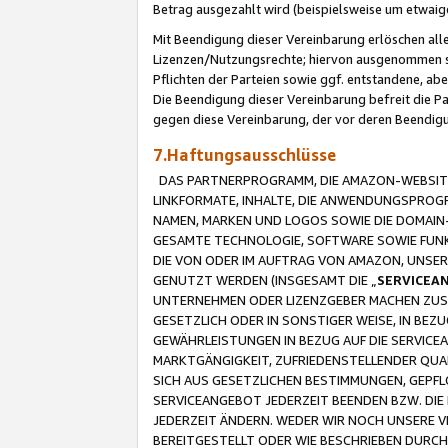
Betrag ausgezahlt wird (beispielsweise um etwai
Mit Beendigung dieser Vereinbarung erlöschen alle
Lizenzen/Nutzungsrechte; hiervon ausgenommen sind
Pflichten der Parteien sowie ggf. entstandene, ab
Die Beendigung dieser Vereinbarung befreit die P
gegen diese Vereinbarung, der vor deren Beendi
7.Haftungsausschlüsse
DAS PARTNERPROGRAMM, DIE AMAZON-WEBSITE,
LINKFORMATE, INHALTE, DIE ANWENDUNGSPRO
NAMEN, MARKEN UND LOGOS SOWIE DIE DOMAIN
GESAMTE TECHNOLOGIE, SOFTWARE SOWIE FUNKT
DIE VON ODER IM AUFTRAG VON AMAZON, UNS
GENUTZT WERDEN (INSGESAMT DIE „
SERVICEA
UNTERNEHMEN ODER LIZENZGEBER MACHEN ZUSI
GESETZLICH ODER IN SONSTIGER WEISE, IN BE
GEWÄHRLEISTUNGEN IN BEZUG AUF DIE SERVICE
MARKTGÄNGIGKEIT, ZUFRIEDENSTELLENDER QUA
SICH AUS GESETZLICHEN BESTIMMUNGEN, GEPFL
SERVICEANGEBOT JEDERZEIT BEENDEN BZW. DIE
JEDERZEIT ÄNDERN. WEDER WIR NOCH UNSERE 
BEREITGESTELLT ODER WIE BESCHRIEBEN DURC