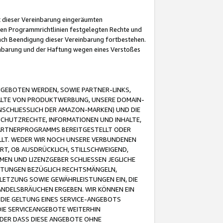
it dieser Vereinbarung eingeräumten
 den Programmrichtlinien festgelegten Rechte und
 nach Beendigung dieser Vereinbarung fortbestehen.
einbarung und der Haftung wegen eines Verstoßes
GEBOTEN WERDEN, SOWIE PARTNER-LINKS,
ALTE VON PRODUKTWERBUNG, UNSERE DOMAIN-
SCHLIESSLICH DER AMAZON-MARKEN) UND DIE
SCHUTZRECHTE, INFORMATIONEN UND INHALTE,
PARTNERPROGRAMMS BEREITGESTELLT ODER
ELLT. WEDER WIR NOCH UNSERE VERBUNDENEN
T, OB AUSDRÜCKLICH, STILLSCHWEIGEND,
MEN UND LIZENZGEBER SCHLIESSEN JEGLICHE
ISTUNGEN BEZÜGLICH RECHTSMÄNGELN,
LETZUNG SOWIE GEWÄHRLEISTUNGEN EIN, DIE
ANDELSBRÄUCHEN ERGEBEN. WIR KÖNNEN EIN
 DIE GELTUNG EINES SERVICE-ANGEBOTS
IE SERVICEANGEBOTE WEITERHIN
ODER DASS DIESE ANGEBOTE OHNE