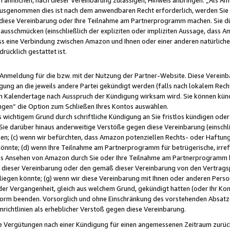
usgenommen dies ist nach dem anwendbaren Recht erforderlich, werden Sie 
f diese Vereinbarung oder Ihre Teilnahme am Partnerprogramm machen. Sie d
usschmücken (einschließlich der expliziten oder impliziten Aussage, dass A
 eine Verbindung zwischen Amazon und Ihnen oder einer anderen natürlichen 
rücklich gestattet ist.
r Anmeldung für die bzw. mit der Nutzung der Partner-Website. Diese Vereinb
gung an die jeweils andere Partei gekündigt werden (falls nach lokalem Rech
n Kalendertage nach Ausspruch der Kündigung wirksam wird. Sie können kündi
ngen“ die Option zum Schließen Ihres Kontos auswählen.
 wichtigem Grund durch schriftliche Kündigung an Sie fristlos kündigen oder I
 Sie darüber hinaus anderweitige Verstöße gegen diese Vereinbarung (einschli
ben; (c) wenn wir befürchten, dass Amazon potenziellen Rechts- oder Haftu
nnte; (d) wenn Ihre Teilnahme am Partnerprogramm für betrügerische, irref
das Ansehen von Amazon durch Sie oder Ihre Teilnahme am Partnerprogramm b
ieser Vereinbarung oder den gemäß dieser Vereinbarung von den Vertragspa
liegen könnte; (g) wenn wir diese Vereinbarung mit Ihnen oder anderen Perso
 der Vergangenheit, gleich aus welchem Grund, gekündigt hatten (oder Ihr Ko
rm beenden. Vorsorglich und ohne Einschränkung des vorstehenden Absatzes
richtlinien als erheblicher Verstoß gegen diese Vereinbarung.
e Vergütungen nach einer Kündigung für einen angemessenen Zeitraum zurückb