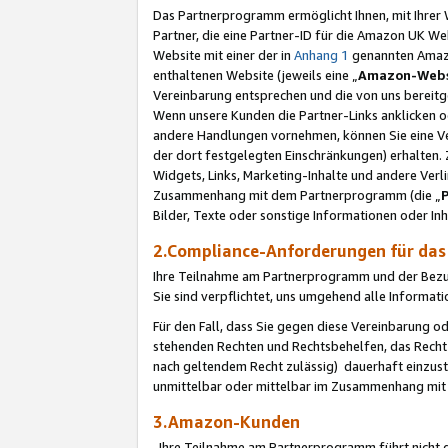
Das Partnerprogramm ermöglicht Ihnen, mit Ihrer W
Partner, die eine Partner-ID für die Amazon UK W
Website mit einer der in
Anhang 1
genannten Amazon
enthaltenen Website (jeweils eine „
Amazon-Webs
Vereinbarung entsprechen und die von uns bereitg
Wenn unsere Kunden die Partner-Links anklicken 
andere Handlungen vornehmen, können Sie eine Ver
der dort festgelegten Einschränkungen) erhalten. 
Widgets, Links, Marketing-Inhalte und andere Ver
Zusammenhang mit dem Partnerprogramm (die „
Bilder, Texte oder sonstige Informationen oder In
2.Compliance-Anforderungen für d
Ihre Teilnahme am Partnerprogramm und der Bezug 
Sie sind verpflichtet, uns umgehend alle Informat
Für den Fall, dass Sie gegen diese Vereinbarung 
stehenden Rechten und Rechtsbehelfen, das Recht
nach geltendem Recht zulässig) dauerhaft einzus
unmittelbar oder mittelbar im Zusammenhang mit
3.Amazon-Kunden
Ihre Teilnahme am Partnerprogramm führt nicht d