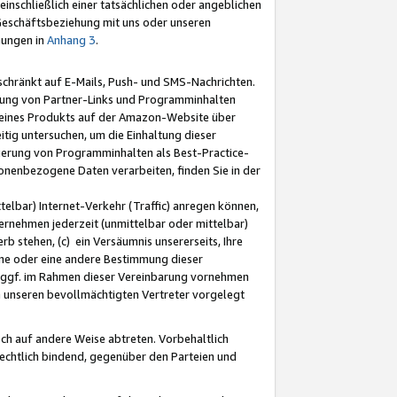
nschließlich einer tatsächlichen oder angeblichen
Geschäftsbeziehung mit uns oder unseren
mungen in
Anhang 3
.
schränkt auf E-Mails, Push- und SMS-Nachrichten.
ellung von Partner-Links und Programminhalten
 eines Produkts auf der Amazon-Website über
tig untersuchen, um die Einhaltung dieser
ntierung von Programminhalten als Best-Practice-
sonenbezogene Daten verarbeiten, finden Sie in der
telbar) Internet-Verkehr (Traffic) anregen können,
rnehmen jederzeit (unmittelbar oder mittelbar)
b stehen, (c) ein Versäumnis unsererseits, Ihre
fene oder eine andere Bestimmung dieser
r ggf. im Rahmen dieser Vereinbarung vornehmen
ch unseren bevollmächtigten Vertreter vorgelegt
ch auf andere Weise abtreten. Vorbehaltlich
rechtlich bindend, gegenüber den Parteien und