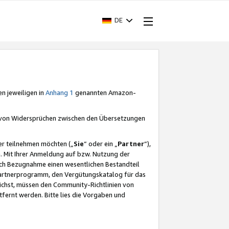
DE
en jeweiligen in
Anhang 1
genannten Amazon-
e von Widersprüchen zwischen den Übersetzungen
er teilnehmen möchten („
Sie
“ oder ein „
Partner
“),
. Mit Ihrer Anmeldung auf bzw. Nutzung der
durch Bezugnahme einen wesentlichen Bestandteil
 Partnerprogramm, den Vergütungskatalog für das
ichst, müssen den Community-Richtlinien von
fernt werden. Bitte lies die Vorgaben und