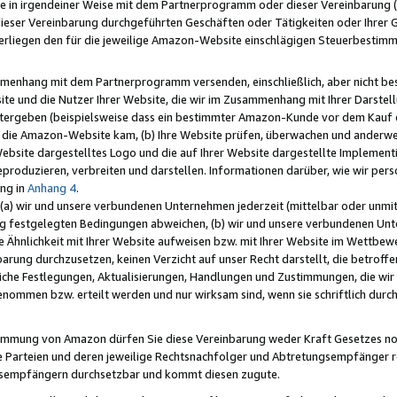
e in irgendeiner Weise mit dem Partnerprogramm oder dieser Vereinbarung (ei
ieser Vereinbarung durchgeführten Geschäften oder Tätigkeiten oder Ihrer 
liegen den für die jeweilige Amazon-Website einschlägigen Steuerbestim
mmenhang mit dem Partnerprogramm versenden, einschließlich, aber nicht be
site und die Nutzer Ihrer Website, die wir im Zusammenhang mit Ihrer Darst
itergeben (beispielsweise dass ein bestimmter Amazon-Kunde vor dem Kauf
uf die Amazon-Website kam, (b) Ihre Website prüfen, überwachen und anderwei
r Website dargestelltes Logo und die auf Ihrer Website dargestellte Impleme
reproduzieren, verbreiten und darstellen. Informationen darüber, wie wir per
ng in
Anhang 4
.
 (a) wir und unsere verbundenen Unternehmen jederzeit (mittelbar oder unmit
ng festgelegten Bedingungen abweichen, (b) wir und unsere verbundenen Unte
 Ähnlichkeit mit Ihrer Website aufweisen bzw. mit Ihrer Website im Wettbewer
barung durchzusetzen, keinen Verzicht auf unser Recht darstellt, die betrof
liche Festlegungen, Aktualisierungen, Handlungen und Zustimmungen, die wi
enommen bzw. erteilt werden und nur wirksam sind, wenn sie schriftlich dur
stimmung von Amazon dürfen Sie diese Vereinbarung weder Kraft Gesetzes no
die Parteien und deren jeweilige Rechtsnachfolger und Abtretungsempfänger 
ngsempfängern durchsetzbar und kommt diesen zugute.