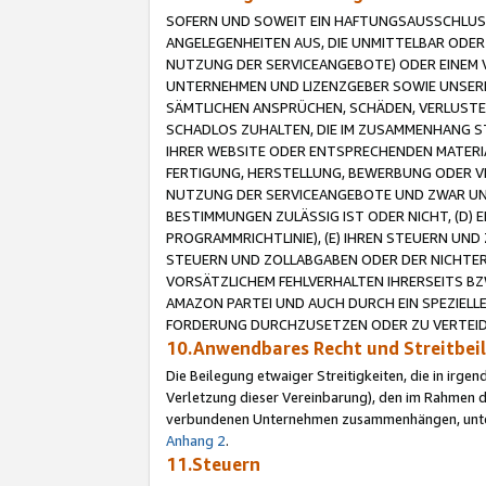
SOFERN UND SOWEIT EIN HAFTUNGSAUSSCHLUSS
ANGELEGENHEITEN AUS, DIE UNMITTELBAR ODER 
NUTZUNG DER SERVICEANGEBOTE) ODER EINEM V
UNTERNEHMEN UND LIZENZGEBER SOWIE UNSERE 
SÄMTLICHEN ANSPRÜCHEN, SCHÄDEN, VERLUSTE
SCHADLOS ZUHALTEN, DIE IM ZUSAMMENHANG STE
IHRER WEBSITE ODER ENTSPRECHENDEN MATERIA
FERTIGUNG, HERSTELLUNG, BEWERBUNG ODER VE
NUTZUNG DER SERVICEANGEBOTE UND ZWAR UN
BESTIMMUNGEN ZULÄSSIG IST ODER NICHT, (D) 
PROGRAMMRICHTLINIE), (E) IHREN STEUERN UN
STEUERN UND ZOLLABGABEN ODER DER NICHTER
VORSÄTZLICHEM FEHLVERHALTEN IHRERSEITS BZ
AMAZON PARTEI UND AUCH DURCH EIN SPEZIELL
FORDERUNG DURCHZUSETZEN ODER ZU VERTEIDI
10.Anwendbares Recht und Streitbe
Die Beilegung etwaiger Streitigkeiten, die in irg
Verletzung dieser Vereinbarung), den im Rahmen d
verbundenen Unternehmen zusammenhängen, unterl
Anhang 2
.
11.Steuern