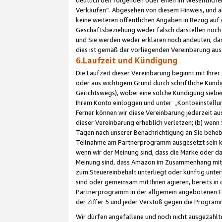
Verkäufen“. Abgesehen von diesem Hinweis, und a
keine weiteren öffentlichen Angaben in Bezug au
Geschäftsbeziehung weder falsch darstellen noch a
und Sie werden weder erklären noch andeuten, dass
dies ist gemäß der vorliegenden Vereinbarung ausd
6.Laufzeit und Kündigung
Die Laufzeit dieser Vereinbarung beginnt mit Ihre
oder aus wichtigem Grund durch schriftliche Kündi
Gerichtswegs), wobei eine solche Kündigung siebe
Ihrem Konto einloggen und unter „Kontoeinstellu
Ferner können wir diese Vereinbarung jederzeit aus
dieser Vereinbarung erheblich verletzen; (b) wenn
Tagen nach unserer Benachrichtigung an Sie behe
Teilnahme am Partnerprogramm ausgesetzt sein kö
wenn wir der Meinung sind, dass die Marke oder 
Meinung sind, dass Amazon im Zusammenhang mit d
zum Steuereinbehalt unterliegt oder künftig unter
sind oder gemeinsam mit Ihnen agieren, bereits in
Partnerprogramm in der allgemein angebotenen Fo
der Ziffer 5 und jeder Verstoß gegen die Programm
Wir dürfen angefallene und noch nicht ausgezahlt