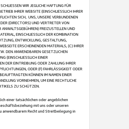
CHLIESSEN WIR JEGLICHE HAFTUNG FÜR
TRIEB IHRER WEBSITE (EINSCHLIESSLICH IHRER
FLICHTEN SICH, UNS, UNSERE VERBUNDENEN
EDER (DIRECTORS) UND VERTRETER VON
R ANWALTSGEBÜHREN) FREIZUSTELLEN UND
ATERIAL, EINSCHLIESSLICH DER KOMBINATION
NUTZUNG, ENTWICKLUNG, GESTALTUNG,
EBSEITE ERSCHEINENDEN MATERIALS, (C) IHRER
ZW. DEN ANWENDBAREN GESETZLICHEN
NG (EINSCHLIESSLICH EINER
BEN DER EINTREIBUNG ODER ZAHLUNG IHRER
LICHTUNGEN, ODER (F) FAHRLÄSSIGKEIT ODER
 BEAUFTRAGTEN KÖNNEN IM NAMEN EINER
HANDLUNG VORNEHMEN, UM EINE RECHTLICHE
TIKELS ZU SCHÜTZEN.
ich einer tatsächlichen oder angeblichen
Geschäftsbeziehung mit uns oder unseren
u anwendbarem Recht und Streitbeilegung in