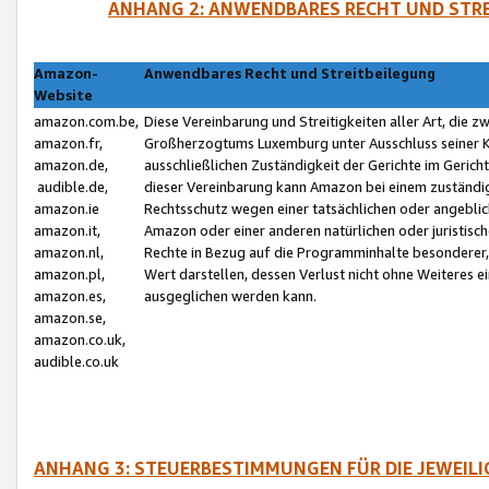
ANHANG 2: ANWENDBARES RECHT UND STRE
Amazon-
Anwendbares Recht und Streitbeilegung
Website
amazon.com.be,
Diese Vereinbarung und Streitigkeiten aller Art, die 
amazon.fr,
Großherzogtums Luxemburg unter Ausschluss seiner Kol
amazon.de,
ausschließlichen Zuständigkeit der Gerichte im Geri
audible.de,
dieser Vereinbarung kann Amazon bei einem zuständig
amazon.ie
Rechtsschutz wegen einer tatsächlichen oder angebli
amazon.it,
Amazon oder einer anderen natürlichen oder juristisc
amazon.nl,
Rechte in Bezug auf die Programminhalte besonderer,
amazon.pl,
Wert darstellen, dessen Verlust nicht ohne Weiteres e
amazon.es,
ausgeglichen werden kann.
amazon.se,
amazon.co.uk,
audible.co.uk
ANHANG 3: STEUERBESTIMMUNGEN FÜR DIE JEWEIL