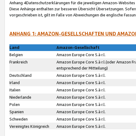
Anhang 4Datenschutzerklärungen für die jeweiligen Amazon-Websites
Diese Anhänge enthalten zur besseren Übersicht Übersetzungen. Sofe
vorgeschrieben ist, gilt im Falle von Abweichungen die englische Fass
ANHANG 1: AMAZON-GESELLSCHAFTEN UND AMAZO
Land
Amazon-Gesellschaft
Belgien
Amazon Europe Core S.à r.l.
Frankreich
Amazon Europe Core S.à r.l.(oder Amazon Fr
entsprechend der Mitteilung)
Deutschland
Amazon Europe Core S.à r.l.
Irland
Amazon Europe Core S.à r.l.
Italien
Amazon Europe Core S.à r.l.
Niederlande
Amazon Europe Core S.à r.l.
Polen
Amazon Europe Core S.à r.l.
Spanien
Amazon Europe Core S.à r.l.
Schweden
Amazon Europe Core S.à r.l.
Vereinigtes Königreich
Amazon Europe Core S.à r.l.