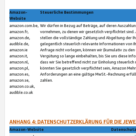
Amazon-
Steuerliche Bestimmungen
Website
amazon.com.be,
Wir dürfen in Bezug auf Beträge, auf deren Auszahlun
amazon.fr,
vornehmen, zu denen wir gesetzlich verpflichtet sind
amazon.de,
stellen die vollständige Zahlung und Abgeltung der 
audible.de,
gelegentlich steuerlich relevante Informationen von I
amazon.ie
Anfrage nicht vorlegen, können wir (kumulativ zu de
amazon.it,
Vergütung so lange einbehalten, bis Sie uns diese Inf
amazon.nl,
dass wir Sie betreffend nicht zur Einholung steuerlich 
amazon.pl,
könnten Sie gesetzlich verpflichtet sein, Amazon Meh
amazon.es,
Anforderungen an eine gültige MwSt.-Rechnung erfüllt
amazon.se,
zahlen.
amazon.co.uk,
audible.co.uk
ANHANG 4: DATENSCHUTZERKLÄRUNG FÜR DIE JEWE
Amazon-Website
Datenschutz