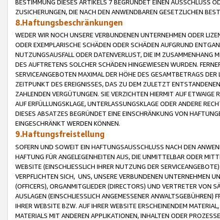
BESTIMMUNG DIESES ARTIKELS 7 BEGRÜNDET EINEN AUSSCHLUSS 
ZUSICHERUNGEN, DIE NACH DEN ANWENDBAREN GESETZLICHEN BE
8.Haftungsbeschränkungen
WEDER WIR NOCH UNSERE VERBUNDENEN UNTERNEHMEN ODER LIZEN
ODER EXEMPLARISCHE SCHÄDEN ODER SCHÄDEN AUFGRUND ENTGANG
NUTZUNGSAUSFALL ODER DATENVERLUST, DIE IM ZUSAMMENHANG MI
DES AUFTRETENS SOLCHER SCHÄDEN HINGEWIESEN WURDEN. FERN
SERVICEANGEBOTEN MAXIMAL DER HÖHE DES GESAMTBETRAGS DER 
ZEITPUNKT DES EREIGNISSES, DAS ZU DEM ZULETZT ENTSTANDENE
ZAHLENDEN VERGÜTUNGEN. SIE VERZICHTEN HIERMIT AUF ETWAIGE 
AUF ERFÜLLUNGSKLAGE, UNTERLASSUNGSKLAGE ODER ANDERE RECHT
DIESES ABSATZES BEGRÜNDET EINE EINSCHRÄNKUNG VON HAFTUNG
EINGESCHRÄNKT WERDEN KÖNNEN.
9.Haftungsfreistellung
SOFERN UND SOWEIT EIN HAFTUNGSAUSSCHLUSS NACH DEN ANWENDB
HAFTUNG FÜR ANGELEGENHEITEN AUS, DIE UNMITTELBAR ODER MITT
WEBSITE (EINSCHLIESSLICH IHRER NUTZUNG DER SERVICEANGEBOTE)
VERPFLICHTEN SICH, UNS, UNSERE VERBUNDENEN UNTERNEHMEN UN
(OFFICERS), ORGANMITGLIEDER (DIRECTORS) UND VERTRETER VON 
AUSLAGEN (EINSCHLIESSLICH ANGEMESSENER ANWALTSGEBÜHREN) FR
IHRER WEBSITE BZW. AUF IHRER WEBSITE ERSCHEINENDEM MATERIAL
MATERIALS MIT ANDEREN APPLIKATIONEN, INHALTEN ODER PROZESSE