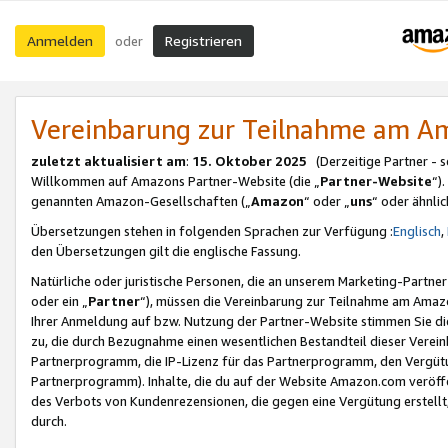
Anmelden
Registrieren
oder
Vereinbarung zur Teilnahme am 
zuletzt aktualisiert am
:
15. Oktober 2025
(Derzeitige Partner - 
Willkommen auf Amazons Partner-Website (die „
Partner-Website
“)
genannten Amazon-Gesellschaften („
Amazon
“ oder „
uns
“ oder ähnli
Übersetzungen stehen in folgenden Sprachen zur Verfügung :
Englisch
,
den Übersetzungen gilt die englische Fassung.
Natürliche oder juristische Personen, die an unserem Marketing-Partn
oder ein „
Partner
“), müssen die Vereinbarung zur Teilnahme am Ama
Ihrer Anmeldung auf bzw. Nutzung der Partner-Website stimmen Sie die
zu, die durch Bezugnahme einen wesentlichen Bestandteil dieser Verei
Partnerprogramm, die IP-Lizenz für das Partnerprogramm, den Vergütu
Partnerprogramm). Inhalte, die du auf der Website Amazon.com veröffe
des Verbots von Kundenrezensionen, die gegen eine Vergütung erstellt, 
durch.