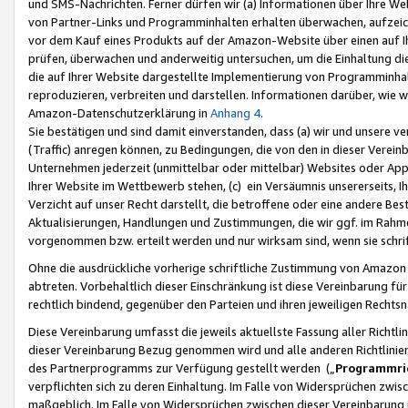
und SMS-Nachrichten. Ferner dürfen wir (a) Informationen über Ihre We
von Partner-Links und Programminhalten erhalten überwachen, aufzei
vor dem Kauf eines Produkts auf der Amazon-Website über einen auf Ih
prüfen, überwachen und anderweitig untersuchen, um die Einhaltung dies
die auf Ihrer Website dargestellte Implementierung von Programminhalt
reproduzieren, verbreiten und darstellen. Informationen darüber, wie w
Amazon-Datenschutzerklärung in
Anhang 4
.
Sie bestätigen und sind damit einverstanden, dass (a) wir und unsere 
(Traffic) anregen können, zu Bedingungen, die von den in dieser Vere
Unternehmen jederzeit (unmittelbar oder mittelbar) Websites oder Appl
Ihrer Website im Wettbewerb stehen, (c) ein Versäumnis unsererseits, I
Verzicht auf unser Recht darstellt, die betroffene oder eine andere B
Aktualisierungen, Handlungen und Zustimmungen, die wir ggf. im Rahme
vorgenommen bzw. erteilt werden und nur wirksam sind, wenn sie schri
Ohne die ausdrückliche vorherige schriftliche Zustimmung von Amazon
abtreten. Vorbehaltlich dieser Einschränkung ist diese Vereinbarung f
rechtlich bindend, gegenüber den Parteien und ihren jeweiligen Rech
Diese Vereinbarung umfasst die jeweils aktuellste Fassung aller Richtli
dieser Vereinbarung Bezug genommen wird und alle anderen Richtlinie
des Partnerprogramms zur Verfügung gestellt werden („
Programmric
verpflichten sich zu deren Einhaltung. Im Falle von Widersprüchen zwi
maßgeblich. Im Falle von Widersprüchen zwischen dieser Vereinbarun