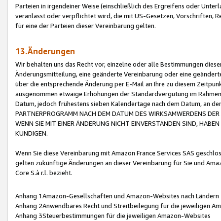
Parteien in irgendeiner Weise (einschließlich des Ergreifens oder Unt
veranlasst oder verpflichtet wird, die mit US-Gesetzen, Vorschriften,
für eine der Parteien dieser Vereinbarung gelten.
13.Änderungen
Wir behalten uns das Recht vor, einzelne oder alle Bestimmungen diese
Änderungsmitteilung, eine geänderte Vereinbarung oder eine geänderte 
über die entsprechende Änderung per E-Mail an Ihre zu diesem Zeitpun
ausgenommen etwaige Erhöhungen der Standardvergütung im Rahmen
Datum, jedoch frühestens sieben Kalendertage nach dem Datum, an de
PARTNERPROGRAMM NACH DEM DATUM DES WIRKSAMWERDENS DER Ä
WENN SIE MIT EINER ÄNDERUNG NICHT EINVERSTANDEN SIND, HABEN S
KÜNDIGEN.
Wenn Sie diese Vereinbarung mit Amazon France Services SAS geschlo
gelten zukünftige Änderungen an dieser Vereinbarung für Sie und Ama
Core S.à r.l. bezieht.
Anhang 1Amazon-Gesellschaften und Amazon-Websites nach Ländern
Anhang 2Anwendbares Recht und Streitbeilegung für die jeweiligen 
Anhang 3Steuerbestimmungen für die jeweiligen Amazon-Websites