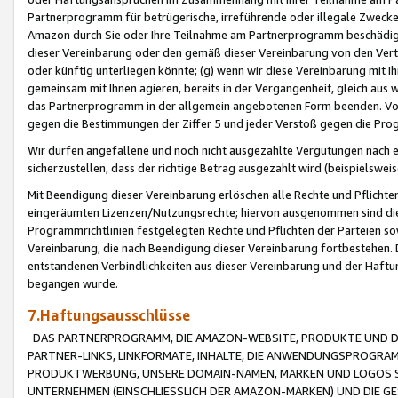
Partnerprogramm für betrügerische, irreführende oder illegale Zwecke
Amazon durch Sie oder Ihre Teilnahme am Partnerprogramm beschädig
dieser Vereinbarung oder den gemäß dieser Vereinbarung von den Vertr
oder künftig unterliegen könnte; (g) wenn wir diese Vereinbarung mit I
gemeinsam mit Ihnen agieren, bereits in der Vergangenheit, gleich aus
das Partnerprogramm in der allgemein angebotenen Form beenden. Vors
gegen die Bestimmungen der Ziffer 5 und jeder Verstoß gegen die Prog
Wir dürfen angefallene und noch nicht ausgezahlte Vergütungen nach 
sicherzustellen, dass der richtige Betrag ausgezahlt wird (beispielsw
Mit Beendigung dieser Vereinbarung erlöschen alle Rechte und Pflichte
eingeräumten Lizenzen/Nutzungsrechte; hiervon ausgenommen sind die in 
Programmrichtlinien festgelegten Rechte und Pflichten der Parteien sow
Vereinbarung, die nach Beendigung dieser Vereinbarung fortbestehen. D
entstandenen Verbindlichkeiten aus dieser Vereinbarung und der Haft
begangen wurde.
7.Haftungsausschlüsse
DAS PARTNERPROGRAMM, DIE AMAZON-WEBSITE, PRODUKTE UND DI
PARTNER-LINKS, LINKFORMATE, INHALTE, DIE ANWENDUNGSPROGR
PRODUKTWERBUNG, UNSERE DOMAIN-NAMEN, MARKEN UND LOGOS S
UNTERNEHMEN (EINSCHLIESSLICH DER AMAZON-MARKEN) UND DIE GE