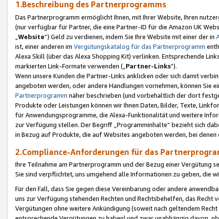
1.Beschreibung des Partnerprogramms
Das Partnerprogramm ermöglicht Ihnen, mit Ihrer Website, Ihren nutzer
(nur verfügbar für Partner, die eine Partner-ID für die Amazon UK We
„
Website
“) Geld zu verdienen, indem Sie Ihre Website mit einer der in
ist, einer anderen im
Vergütungskatalog für das Partnerprogramm
enth
Alexa Skill (über das Alexa Shopping Kit) verlinken. Entsprechende Lin
markierten Link-Formate verwenden („
Partner-Links
“).
Wenn unsere Kunden die Partner-Links anklicken oder sich damit verbi
angeboten werden, oder andere Handlungen vornehmen, können Sie eine
Partnerprogramm
näher beschrieben (und vorbehaltlich der dort festg
Produkte oder Leistungen können wir Ihnen Daten, Bilder, Texte, Linkfo
für Anwendungsprogramme, die Alexa-Funktionalität und weitere Inf
zur Verfügung stellen. Der Begriff „Programminhalte“ bezieht sich dabe
in Bezug auf Produkte, die auf Websites angeboten werden, bei denen 
2.Compliance-Anforderungen für das Partnerprog
Ihre Teilnahme am Partnerprogramm und der Bezug einer Vergütung setz
Sie sind verpflichtet, uns umgehend alle Informationen zu geben, die w
Für den Fall, dass Sie gegen diese Vereinbarung oder andere anwendba
uns zur Verfügung stehenden Rechten und Rechtsbehelfen, das Recht vo
Vergütungen ohne weitere Ankündigung (soweit nach geltendem Recht z
entsprechende Vergütungen zu haben) und zwar unabhängig davon, ob 