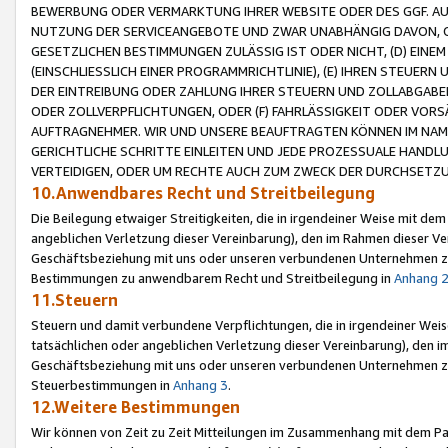
BEWERBUNG ODER VERMARKTUNG IHRER WEBSITE ODER DES GGF. AUF 
NUTZUNG DER SERVICEANGEBOTE UND ZWAR UNABHÄNGIG DAVON, O
GESETZLICHEN BESTIMMUNGEN ZULÄSSIG IST ODER NICHT, (D) EINE
(EINSCHLIESSLICH EINER PROGRAMMRICHTLINIE), (E) IHREN STEUER
DER EINTREIBUNG ODER ZAHLUNG IHRER STEUERN UND ZOLLABGAB
ODER ZOLLVERPFLICHTUNGEN, ODER (F) FAHRLÄSSIGKEIT ODER VORS
AUFTRAGNEHMER. WIR UND UNSERE BEAUFTRAGTEN KÖNNEN IM NAME
GERICHTLICHE SCHRITTE EINLEITEN UND JEDE PROZESSUALE HAND
VERTEIDIGEN, ODER UM RECHTE AUCH ZUM ZWECK DER DURCHSETZU
10.Anwendbares Recht und Streitbeilegung
Die Beilegung etwaiger Streitigkeiten, die in irgendeiner Weise mit de
angeblichen Verletzung dieser Vereinbarung), den im Rahmen dieser Ve
Geschäftsbeziehung mit uns oder unseren verbundenen Unternehmen zu
Bestimmungen zu anwendbarem Recht und Streitbeilegung in
Anhang 
11.Steuern
Steuern und damit verbundene Verpflichtungen, die in irgendeiner Wei
tatsächlichen oder angeblichen Verletzung dieser Vereinbarung), den 
Geschäftsbeziehung mit uns oder unseren verbundenen Unternehmen z
Steuerbestimmungen in
Anhang 3
.
12.Weitere Bestimmungen
Wir können von Zeit zu Zeit Mitteilungen im Zusammenhang mit dem Par