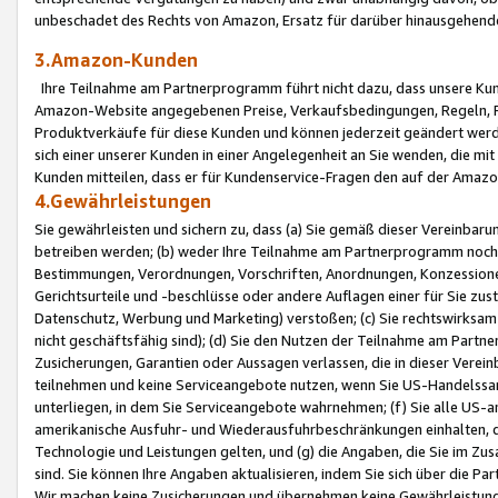
unbeschadet des Rechts von Amazon, Ersatz für darüber hinausgehen
3.Amazon-Kunden
Ihre Teilnahme am Partnerprogramm führt nicht dazu, dass unsere Kun
Amazon-Website angegebenen Preise, Verkaufsbedingungen, Regeln, Ri
Produktverkäufe für diese Kunden und können jederzeit geändert werde
sich einer unserer Kunden in einer Angelegenheit an Sie wenden, die 
Kunden mitteilen, dass er für Kundenservice-Fragen den auf der Ama
4.Gewährleistungen
Sie gewährleisten und sichern zu, dass (a) Sie gemäß dieser Vereinba
betreiben werden; (b) weder Ihre Teilnahme am Partnerprogramm noch d
Bestimmungen, Verordnungen, Vorschriften, Anordnungen, Konzessionen,
Gerichtsurteile und -beschlüsse oder andere Auflagen einer für Sie zu
Datenschutz, Werbung und Marketing) verstoßen; (c) Sie rechtswirksam 
nicht geschäftsfähig sind); (d) Sie den Nutzen der Teilnahme am Partne
Zusicherungen, Garantien oder Aussagen verlassen, die in dieser Verein
teilnehmen und keine Serviceangebote nutzen, wenn Sie US-Handelssa
unterliegen, in dem Sie Serviceangebote wahrnehmen; (f) Sie alle US
amerikanische Ausfuhr- und Wiederausfuhrbeschränkungen einhalten, 
Technologie und Leistungen gelten, und (g) die Angaben, die Sie im 
sind. Sie können Ihre Angaben aktualisieren, indem Sie sich über die 
Wir machen keine Zusicherungen und übernehmen keine Gewährleistun