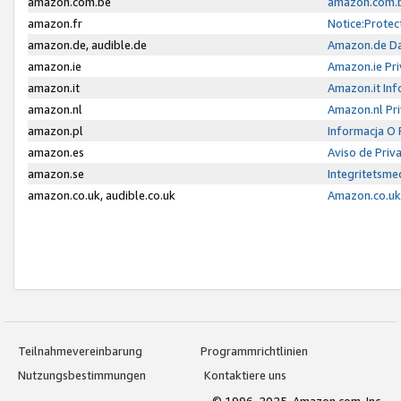
amazon.com.be
amazon.com.b
amazon.fr
Notice:Protec
amazon.de, audible.de
Amazon.de Da
amazon.ie
Amazon.ie Pri
amazon.it
Amazon.it Inf
amazon.nl
Amazon.nl Pri
amazon.pl
Informacja O
amazon.es
Aviso de Priv
amazon.se
Integritetsm
amazon.co.uk, audible.co.uk
Amazon.co.uk 
Teilnahmevereinbarung
Programmrichtlinien
Nutzungsbestimmungen
Kontaktiere uns