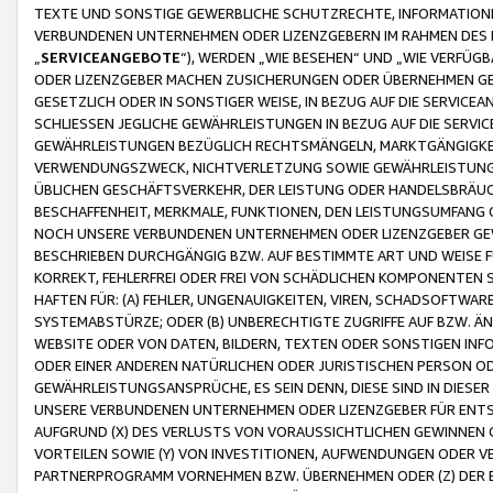
TEXTE UND SONSTIGE GEWERBLICHE SCHUTZRECHTE, INFORMATIONE
VERBUNDENEN UNTERNEHMEN ODER LIZENZGEBERN IM RAHMEN DES
„
SERVICEANGEBOTE
“), WERDEN „WIE BESEHEN“ UND „WIE VERFÜ
ODER LIZENZGEBER MACHEN ZUSICHERUNGEN ODER ÜBERNEHMEN GEW
GESETZLICH ODER IN SONSTIGER WEISE, IN BEZUG AUF DIE SERVI
SCHLIESSEN JEGLICHE GEWÄHRLEISTUNGEN IN BEZUG AUF DIE SERVI
GEWÄHRLEISTUNGEN BEZÜGLICH RECHTSMÄNGELN, MARKTGÄNGIGKEIT
VERWENDUNGSZWECK, NICHTVERLETZUNG SOWIE GEWÄHRLEISTUNGEN 
ÜBLICHEN GESCHÄFTSVERKEHR, DER LEISTUNG ODER HANDELSBRÄUCH
BESCHAFFENHEIT, MERKMALE, FUNKTIONEN, DEN LEISTUNGSUMFANG 
NOCH UNSERE VERBUNDENEN UNTERNEHMEN ODER LIZENZGEBER GEWÄ
BESCHRIEBEN DURCHGÄNGIG BZW. AUF BESTIMMTE ART UND WEISE
KORREKT, FEHLERFREI ODER FREI VON SCHÄDLICHEN KOMPONENTEN
HAFTEN FÜR: (A) FEHLER, UNGENAUIGKEITEN, VIREN, SCHADSOFTW
SYSTEMABSTÜRZE; ODER (B) UNBERECHTIGTE ZUGRIFFE AUF BZW. 
WEBSITE ODER VON DATEN, BILDERN, TEXTEN ODER SONSTIGEN INF
ODER EINER ANDEREN NATÜRLICHEN ODER JURISTISCHEN PERSON OD
GEWÄHRLEISTUNGSANSPRÜCHE, ES SEIN DENN, DIESE SIND IN DIES
UNSERE VERBUNDENEN UNTERNEHMEN ODER LIZENZGEBER FÜR EN
AUFGRUND (X) DES VERLUSTS VON VORAUSSICHTLICHEN GEWINNEN
VORTEILEN SOWIE (Y) VON INVESTITIONEN, AUFWENDUNGEN ODER VE
PARTNERPROGRAMM VORNEHMEN BZW. ÜBERNEHMEN ODER (Z) DER 