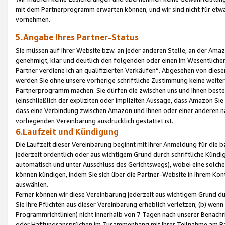
mit dem Partnerprogramm erwarten können, und wir sind nicht für etwa
vornehmen.
5.Angabe Ihres Partner-Status
Sie müssen auf Ihrer Website bzw. an jeder anderen Stelle, an der Am
genehmigt, klar und deutlich den folgenden oder einen im Wesentlichen
Partner verdiene ich an qualifizierten Verkäufen“. Abgesehen von die
werden Sie ohne unsere vorherige schriftliche Zustimmung keine weite
Partnerprogramm machen. Sie dürfen die zwischen uns und Ihnen best
(einschließlich der expliziten oder impliziten Aussage, dass Amazon Si
dass eine Verbindung zwischen Amazon und Ihnen oder einer anderen natü
vorliegenden Vereinbarung ausdrücklich gestattet ist.
6.Laufzeit und Kündigung
Die Laufzeit dieser Vereinbarung beginnt mit Ihrer Anmeldung für die 
jederzeit ordentlich oder aus wichtigem Grund durch schriftliche Kündi
automatisch und unter Ausschluss des Gerichtswegs), wobei eine solch
können kündigen, indem Sie sich über die Partner-Website in Ihrem Ko
auswählen.
Ferner können wir diese Vereinbarung jederzeit aus wichtigem Grund dur
Sie Ihre Pflichten aus dieser Vereinbarung erheblich verletzen; (b) wen
Programmrichtlinien) nicht innerhalb von 7 Tagen nach unserer Benachr
oder Haftungsansprüchen im Zusammenhang mit Ihrer Teilnahme am Pa