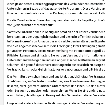
eines gesonderten Marketingprogramms des verbundenen Unternehmens
Unternehmen in Bezug auf das gesonderte Programm. Diese Vereinbarung
Ihnen und uns im Hinblick auf das Partnerprogramm dar und ersetzt al
Für die Zwecke dieser Vereinbarung verstehen sich die Begriffe „schließ
von „jedoch nicht beschränkt auf“.
Sämtliche Informationen in Bezug auf Amazon oder unsere verbunde
bereitstellen oder zugänglich machen und die nicht öffentlich bekannt bz
Informationen
“ von Amazon dar und verbleiben im alleinigen Eigent
wie dies angemessenerweise für die Erbringung Ihrer Leistungen gemäß d
juristischen Personen, die im Zusammenhang mit Ihrem Konto Zugriff au
Pflichten kennen und einhalten. Sie werden Vertrauliche Informationen 
Unternehmen) weitergeben und alle angemessenen Maßnahmen ergreifen
schützen, die gemäß dieser Vereinbarung nicht ausdrücklich zulässig is
Vertraulichkeits- oder Geheimhaltungsvereinbarungen und gilt für die
Das Verhältnis zwischen Ihnen und uns ist das unabhängiger Vertragspa
Joint-Venture, ein Vertretungsverhältnis, eine Franchisevereinbarung, 
unseren jeweiligen verbundenen Unternehmen und Ihnen. Sie sind ni
oder Zusagen abzugeben oder anzunehmen. Wenn Sie eine andere natürli
ermöglichen, Handlungen in Bezug auf den Gegenstand dieser Vereinbar
Ungeachtet anders lautender Bestimmungen in dieser Vereinbarung wird