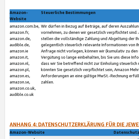
Amazon-
Steuerliche Bestimmungen
Website
amazon.com.be,
Wir dürfen in Bezug auf Beträge, auf deren Auszahlun
amazon.fr,
vornehmen, zu denen wir gesetzlich verpflichtet sind
amazon.de,
stellen die vollständige Zahlung und Abgeltung der 
audible.de,
gelegentlich steuerlich relevante Informationen von I
amazon.ie
Anfrage nicht vorlegen, können wir (kumulativ zu de
amazon.it,
Vergütung so lange einbehalten, bis Sie uns diese Inf
amazon.nl,
dass wir Sie betreffend nicht zur Einholung steuerlich 
amazon.pl,
könnten Sie gesetzlich verpflichtet sein, Amazon Meh
amazon.es,
Anforderungen an eine gültige MwSt.-Rechnung erfüllt
amazon.se,
zahlen.
amazon.co.uk,
audible.co.uk
ANHANG 4: DATENSCHUTZERKLÄRUNG FÜR DIE JEWE
Amazon-Website
Datenschutz