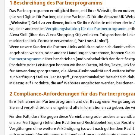
1.Beschreibung des Partnerprogramms
Das Partnerprogramm ermöglicht Ihnen, mit Ihrer Website, Ihren nutzer
(nur verfügbar für Partner, die eine Partner-ID für die Amazon UK We
„
Website
“) Geld zu verdienen, indem Sie Ihre Website mit einer der in
ist, einer anderen im
Vergütungskatalog für das Partnerprogramm
enth
Alexa Skill (über das Alexa Shopping Kit) verlinken. Entsprechende Lin
markierten Link-Formate verwenden („
Partner-Links
“).
Wenn unsere Kunden die Partner-Links anklicken oder sich damit verbi
angeboten werden, oder andere Handlungen vornehmen, können Sie eine
Partnerprogramm
näher beschrieben (und vorbehaltlich der dort festg
Produkte oder Leistungen können wir Ihnen Daten, Bilder, Texte, Linkfo
für Anwendungsprogramme, die Alexa-Funktionalität und weitere Inf
zur Verfügung stellen. Der Begriff „Programminhalte“ bezieht sich dabe
in Bezug auf Produkte, die auf Websites angeboten werden, bei denen 
2.Compliance-Anforderungen für das Partnerprog
Ihre Teilnahme am Partnerprogramm und der Bezug einer Vergütung setz
Sie sind verpflichtet, uns umgehend alle Informationen zu geben, die w
Für den Fall, dass Sie gegen diese Vereinbarung oder andere anwendba
uns zur Verfügung stehenden Rechten und Rechtsbehelfen, das Recht vo
Vergütungen ohne weitere Ankündigung (soweit nach geltendem Recht z
entsprechende Vergütungen zu haben) und zwar unabhängig davon, ob 