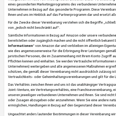
eines gesonderten Marketingprogramms des verbundenen Unternehmens
Unternehmen in Bezug auf das gesonderte Programm. Diese Vereinbarung
Ihnen und uns im Hinblick auf das Partnerprogramm dar und ersetzt al
Für die Zwecke dieser Vereinbarung verstehen sich die Begriffe „schließ
von „jedoch nicht beschränkt auf“.
Sämtliche Informationen in Bezug auf Amazon oder unsere verbunde
bereitstellen oder zugänglich machen und die nicht öffentlich bekannt bz
Informationen
“ von Amazon dar und verbleiben im alleinigen Eigent
wie dies angemessenerweise für die Erbringung Ihrer Leistungen gemäß d
juristischen Personen, die im Zusammenhang mit Ihrem Konto Zugriff au
Pflichten kennen und einhalten. Sie werden Vertrauliche Informationen 
Unternehmen) weitergeben und alle angemessenen Maßnahmen ergreifen
schützen, die gemäß dieser Vereinbarung nicht ausdrücklich zulässig is
Vertraulichkeits- oder Geheimhaltungsvereinbarungen und gilt für die
Das Verhältnis zwischen Ihnen und uns ist das unabhängiger Vertragspa
Joint-Venture, ein Vertretungsverhältnis, eine Franchisevereinbarung, 
unseren jeweiligen verbundenen Unternehmen und Ihnen. Sie sind ni
oder Zusagen abzugeben oder anzunehmen. Wenn Sie eine andere natürli
ermöglichen, Handlungen in Bezug auf den Gegenstand dieser Vereinbar
Ungeachtet anders lautender Bestimmungen in dieser Vereinbarung wird