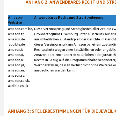
ANHANG 2: ANWENDBARES RECHT UND STRE
Amazon-
Anwendbares Recht und Streitbeilegung
Website
amazon.com.be,
Diese Vereinbarung und Streitigkeiten aller Art, die 
amazon.fr,
Großherzogtums Luxemburg unter Ausschluss seiner Kol
amazon.de,
ausschließlichen Zuständigkeit der Gerichte im Geri
audible.de,
dieser Vereinbarung kann Amazon bei einem zuständig
amazon.ie
Rechtsschutz wegen einer tatsächlichen oder angebli
amazon.it,
Amazon oder einer anderen natürlichen oder juristisc
amazon.nl,
Rechte in Bezug auf die Programminhalte besonderer,
amazon.pl,
Wert darstellen, dessen Verlust nicht ohne Weiteres e
amazon.es,
ausgeglichen werden kann.
amazon.se,
amazon.co.uk,
audible.co.uk
ANHANG 3: STEUERBESTIMMUNGEN FÜR DIE JEWEIL