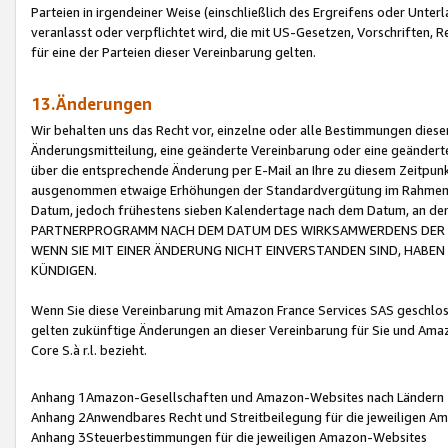
Parteien in irgendeiner Weise (einschließlich des Ergreifens oder Unt
veranlasst oder verpflichtet wird, die mit US-Gesetzen, Vorschriften,
für eine der Parteien dieser Vereinbarung gelten.
13.Änderungen
Wir behalten uns das Recht vor, einzelne oder alle Bestimmungen diese
Änderungsmitteilung, eine geänderte Vereinbarung oder eine geänderte 
über die entsprechende Änderung per E-Mail an Ihre zu diesem Zeitpun
ausgenommen etwaige Erhöhungen der Standardvergütung im Rahmen
Datum, jedoch frühestens sieben Kalendertage nach dem Datum, an de
PARTNERPROGRAMM NACH DEM DATUM DES WIRKSAMWERDENS DER Ä
WENN SIE MIT EINER ÄNDERUNG NICHT EINVERSTANDEN SIND, HABEN S
KÜNDIGEN.
Wenn Sie diese Vereinbarung mit Amazon France Services SAS geschlo
gelten zukünftige Änderungen an dieser Vereinbarung für Sie und Ama
Core S.à r.l. bezieht.
Anhang 1Amazon-Gesellschaften und Amazon-Websites nach Ländern
Anhang 2Anwendbares Recht und Streitbeilegung für die jeweiligen 
Anhang 3Steuerbestimmungen für die jeweiligen Amazon-Websites