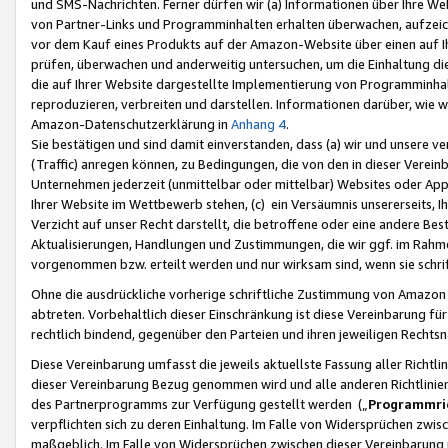
und SMS-Nachrichten. Ferner dürfen wir (a) Informationen über Ihre We
von Partner-Links und Programminhalten erhalten überwachen, aufzei
vor dem Kauf eines Produkts auf der Amazon-Website über einen auf Ih
prüfen, überwachen und anderweitig untersuchen, um die Einhaltung dies
die auf Ihrer Website dargestellte Implementierung von Programminhalt
reproduzieren, verbreiten und darstellen. Informationen darüber, wie w
Amazon-Datenschutzerklärung in
Anhang 4
.
Sie bestätigen und sind damit einverstanden, dass (a) wir und unsere 
(Traffic) anregen können, zu Bedingungen, die von den in dieser Vere
Unternehmen jederzeit (unmittelbar oder mittelbar) Websites oder Appl
Ihrer Website im Wettbewerb stehen, (c) ein Versäumnis unsererseits, I
Verzicht auf unser Recht darstellt, die betroffene oder eine andere B
Aktualisierungen, Handlungen und Zustimmungen, die wir ggf. im Rahme
vorgenommen bzw. erteilt werden und nur wirksam sind, wenn sie schri
Ohne die ausdrückliche vorherige schriftliche Zustimmung von Amazon
abtreten. Vorbehaltlich dieser Einschränkung ist diese Vereinbarung f
rechtlich bindend, gegenüber den Parteien und ihren jeweiligen Rech
Diese Vereinbarung umfasst die jeweils aktuellste Fassung aller Richtli
dieser Vereinbarung Bezug genommen wird und alle anderen Richtlinie
des Partnerprogramms zur Verfügung gestellt werden („
Programmric
verpflichten sich zu deren Einhaltung. Im Falle von Widersprüchen zwi
maßgeblich. Im Falle von Widersprüchen zwischen dieser Vereinbarun