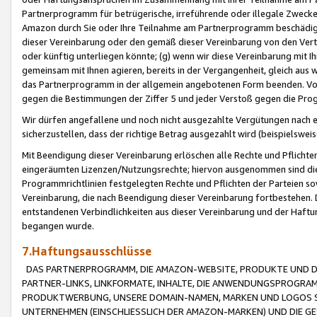
Partnerprogramm für betrügerische, irreführende oder illegale Zwecke
Amazon durch Sie oder Ihre Teilnahme am Partnerprogramm beschädig
dieser Vereinbarung oder den gemäß dieser Vereinbarung von den Vertr
oder künftig unterliegen könnte; (g) wenn wir diese Vereinbarung mit I
gemeinsam mit Ihnen agieren, bereits in der Vergangenheit, gleich aus
das Partnerprogramm in der allgemein angebotenen Form beenden. Vors
gegen die Bestimmungen der Ziffer 5 und jeder Verstoß gegen die Prog
Wir dürfen angefallene und noch nicht ausgezahlte Vergütungen nach 
sicherzustellen, dass der richtige Betrag ausgezahlt wird (beispielsw
Mit Beendigung dieser Vereinbarung erlöschen alle Rechte und Pflichte
eingeräumten Lizenzen/Nutzungsrechte; hiervon ausgenommen sind die in 
Programmrichtlinien festgelegten Rechte und Pflichten der Parteien sow
Vereinbarung, die nach Beendigung dieser Vereinbarung fortbestehen. D
entstandenen Verbindlichkeiten aus dieser Vereinbarung und der Haft
begangen wurde.
7.Haftungsausschlüsse
DAS PARTNERPROGRAMM, DIE AMAZON-WEBSITE, PRODUKTE UND DI
PARTNER-LINKS, LINKFORMATE, INHALTE, DIE ANWENDUNGSPROGR
PRODUKTWERBUNG, UNSERE DOMAIN-NAMEN, MARKEN UND LOGOS S
UNTERNEHMEN (EINSCHLIESSLICH DER AMAZON-MARKEN) UND DIE GE