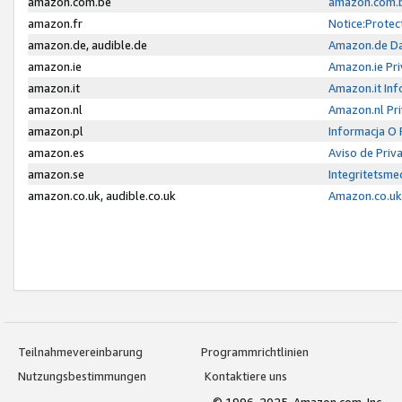
amazon.com.be
amazon.com.b
amazon.fr
Notice:Protec
amazon.de, audible.de
Amazon.de Da
amazon.ie
Amazon.ie Pri
amazon.it
Amazon.it Inf
amazon.nl
Amazon.nl Pri
amazon.pl
Informacja O
amazon.es
Aviso de Priv
amazon.se
Integritetsm
amazon.co.uk, audible.co.uk
Amazon.co.uk 
Teilnahmevereinbarung
Programmrichtlinien
Nutzungsbestimmungen
Kontaktiere uns