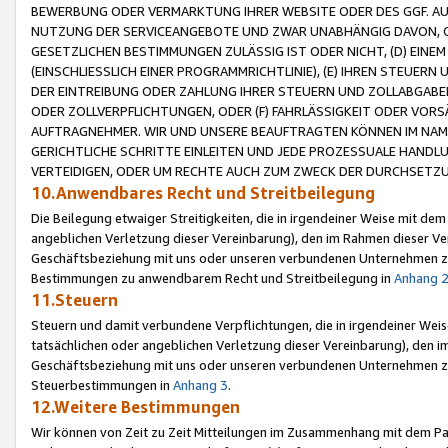
BEWERBUNG ODER VERMARKTUNG IHRER WEBSITE ODER DES GGF. AUF 
NUTZUNG DER SERVICEANGEBOTE UND ZWAR UNABHÄNGIG DAVON, O
GESETZLICHEN BESTIMMUNGEN ZULÄSSIG IST ODER NICHT, (D) EINE
(EINSCHLIESSLICH EINER PROGRAMMRICHTLINIE), (E) IHREN STEUER
DER EINTREIBUNG ODER ZAHLUNG IHRER STEUERN UND ZOLLABGAB
ODER ZOLLVERPFLICHTUNGEN, ODER (F) FAHRLÄSSIGKEIT ODER VORS
AUFTRAGNEHMER. WIR UND UNSERE BEAUFTRAGTEN KÖNNEN IM NAME
GERICHTLICHE SCHRITTE EINLEITEN UND JEDE PROZESSUALE HAND
VERTEIDIGEN, ODER UM RECHTE AUCH ZUM ZWECK DER DURCHSETZU
10.Anwendbares Recht und Streitbeilegung
Die Beilegung etwaiger Streitigkeiten, die in irgendeiner Weise mit de
angeblichen Verletzung dieser Vereinbarung), den im Rahmen dieser Ve
Geschäftsbeziehung mit uns oder unseren verbundenen Unternehmen zu
Bestimmungen zu anwendbarem Recht und Streitbeilegung in
Anhang 
11.Steuern
Steuern und damit verbundene Verpflichtungen, die in irgendeiner Wei
tatsächlichen oder angeblichen Verletzung dieser Vereinbarung), den 
Geschäftsbeziehung mit uns oder unseren verbundenen Unternehmen z
Steuerbestimmungen in
Anhang 3
.
12.Weitere Bestimmungen
Wir können von Zeit zu Zeit Mitteilungen im Zusammenhang mit dem Par