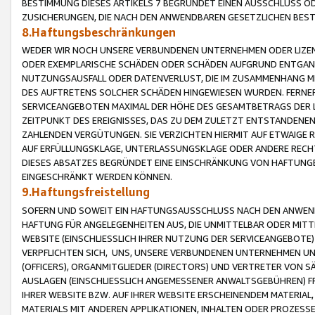
BESTIMMUNG DIESES ARTIKELS 7 BEGRÜNDET EINEN AUSSCHLUSS 
ZUSICHERUNGEN, DIE NACH DEN ANWENDBAREN GESETZLICHEN BE
8.Haftungsbeschränkungen
WEDER WIR NOCH UNSERE VERBUNDENEN UNTERNEHMEN ODER LIZEN
ODER EXEMPLARISCHE SCHÄDEN ODER SCHÄDEN AUFGRUND ENTGANG
NUTZUNGSAUSFALL ODER DATENVERLUST, DIE IM ZUSAMMENHANG MI
DES AUFTRETENS SOLCHER SCHÄDEN HINGEWIESEN WURDEN. FERN
SERVICEANGEBOTEN MAXIMAL DER HÖHE DES GESAMTBETRAGS DER 
ZEITPUNKT DES EREIGNISSES, DAS ZU DEM ZULETZT ENTSTANDENE
ZAHLENDEN VERGÜTUNGEN. SIE VERZICHTEN HIERMIT AUF ETWAIGE 
AUF ERFÜLLUNGSKLAGE, UNTERLASSUNGSKLAGE ODER ANDERE RECHT
DIESES ABSATZES BEGRÜNDET EINE EINSCHRÄNKUNG VON HAFTUNG
EINGESCHRÄNKT WERDEN KÖNNEN.
9.Haftungsfreistellung
SOFERN UND SOWEIT EIN HAFTUNGSAUSSCHLUSS NACH DEN ANWENDB
HAFTUNG FÜR ANGELEGENHEITEN AUS, DIE UNMITTELBAR ODER MITT
WEBSITE (EINSCHLIESSLICH IHRER NUTZUNG DER SERVICEANGEBOTE)
VERPFLICHTEN SICH, UNS, UNSERE VERBUNDENEN UNTERNEHMEN UN
(OFFICERS), ORGANMITGLIEDER (DIRECTORS) UND VERTRETER VON 
AUSLAGEN (EINSCHLIESSLICH ANGEMESSENER ANWALTSGEBÜHREN) FR
IHRER WEBSITE BZW. AUF IHRER WEBSITE ERSCHEINENDEM MATERIAL
MATERIALS MIT ANDEREN APPLIKATIONEN, INHALTEN ODER PROZESSE