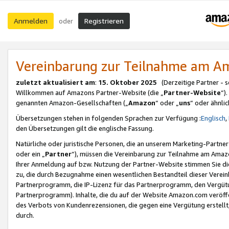
Anmelden
Registrieren
oder
Vereinbarung zur Teilnahme am 
zuletzt aktualisiert am
:
15. Oktober 2025
(Derzeitige Partner - 
Willkommen auf Amazons Partner-Website (die „
Partner-Website
“)
genannten Amazon-Gesellschaften („
Amazon
“ oder „
uns
“ oder ähnli
Übersetzungen stehen in folgenden Sprachen zur Verfügung :
Englisch
,
den Übersetzungen gilt die englische Fassung.
Natürliche oder juristische Personen, die an unserem Marketing-Partn
oder ein „
Partner
“), müssen die Vereinbarung zur Teilnahme am Ama
Ihrer Anmeldung auf bzw. Nutzung der Partner-Website stimmen Sie die
zu, die durch Bezugnahme einen wesentlichen Bestandteil dieser Verei
Partnerprogramm, die IP-Lizenz für das Partnerprogramm, den Vergütu
Partnerprogramm). Inhalte, die du auf der Website Amazon.com veröffe
des Verbots von Kundenrezensionen, die gegen eine Vergütung erstellt, 
durch.