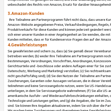
unbeschadet des Rechts von Amazon, Ersatz für darüber hinausgehen
3.Amazon-Kunden
Ihre Teilnahme am Partnerprogramm führt nicht dazu, dass unsere Kun
Amazon-Website angegebenen Preise, Verkaufsbedingungen, Regeln, Ri
Produktverkäufe für diese Kunden und können jederzeit geändert werde
sich einer unserer Kunden in einer Angelegenheit an Sie wenden, die 
Kunden mitteilen, dass er für Kundenservice-Fragen den auf der Ama
4.Gewährleistungen
Sie gewährleisten und sichern zu, dass (a) Sie gemäß dieser Vereinba
betreiben werden; (b) weder Ihre Teilnahme am Partnerprogramm noch d
Bestimmungen, Verordnungen, Vorschriften, Anordnungen, Konzessionen,
Gerichtsurteile und -beschlüsse oder andere Auflagen einer für Sie zu
Datenschutz, Werbung und Marketing) verstoßen; (c) Sie rechtswirksam 
nicht geschäftsfähig sind); (d) Sie den Nutzen der Teilnahme am Partne
Zusicherungen, Garantien oder Aussagen verlassen, die in dieser Verein
teilnehmen und keine Serviceangebote nutzen, wenn Sie US-Handelssa
unterliegen, in dem Sie Serviceangebote wahrnehmen; (f) Sie alle US
amerikanische Ausfuhr- und Wiederausfuhrbeschränkungen einhalten, 
Technologie und Leistungen gelten, und (g) die Angaben, die Sie im 
sind. Sie können Ihre Angaben aktualisieren, indem Sie sich über die 
Wir machen keine Zusicherungen und übernehmen keine Gewährleistun