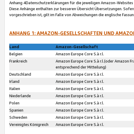
Anhang 4Datenschutzerklärungen für die jeweiligen Amazon-Websites
Diese Anhänge enthalten zur besseren Übersicht Übersetzungen. Sofe
vorgeschrieben ist, gilt im Falle von Abweichungen die englische Fass
ANHANG 1: AMAZON-GESELLSCHAFTEN UND AMAZO
Land
Amazon-Gesellschaft
Belgien
Amazon Europe Core S.à r.l.
Frankreich
Amazon Europe Core S.à r.l.(oder Amazon Fr
entsprechend der Mitteilung)
Deutschland
Amazon Europe Core S.à r.l.
Irland
Amazon Europe Core S.à r.l.
Italien
Amazon Europe Core S.à r.l.
Niederlande
Amazon Europe Core S.à r.l.
Polen
Amazon Europe Core S.à r.l.
Spanien
Amazon Europe Core S.à r.l.
Schweden
Amazon Europe Core S.à r.l.
Vereinigtes Königreich
Amazon Europe Core S.à r.l.