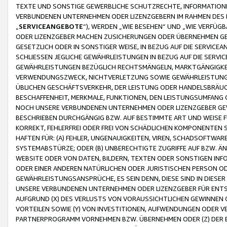
TEXTE UND SONSTIGE GEWERBLICHE SCHUTZRECHTE, INFORMATIONE
VERBUNDENEN UNTERNEHMEN ODER LIZENZGEBERN IM RAHMEN DES
„
SERVICEANGEBOTE
“), WERDEN „WIE BESEHEN“ UND „WIE VERFÜ
ODER LIZENZGEBER MACHEN ZUSICHERUNGEN ODER ÜBERNEHMEN GEW
GESETZLICH ODER IN SONSTIGER WEISE, IN BEZUG AUF DIE SERVI
SCHLIESSEN JEGLICHE GEWÄHRLEISTUNGEN IN BEZUG AUF DIE SERVI
GEWÄHRLEISTUNGEN BEZÜGLICH RECHTSMÄNGELN, MARKTGÄNGIGKEIT
VERWENDUNGSZWECK, NICHTVERLETZUNG SOWIE GEWÄHRLEISTUNGEN 
ÜBLICHEN GESCHÄFTSVERKEHR, DER LEISTUNG ODER HANDELSBRÄUCH
BESCHAFFENHEIT, MERKMALE, FUNKTIONEN, DEN LEISTUNGSUMFANG 
NOCH UNSERE VERBUNDENEN UNTERNEHMEN ODER LIZENZGEBER GEWÄ
BESCHRIEBEN DURCHGÄNGIG BZW. AUF BESTIMMTE ART UND WEISE
KORREKT, FEHLERFREI ODER FREI VON SCHÄDLICHEN KOMPONENTEN
HAFTEN FÜR: (A) FEHLER, UNGENAUIGKEITEN, VIREN, SCHADSOFTW
SYSTEMABSTÜRZE; ODER (B) UNBERECHTIGTE ZUGRIFFE AUF BZW. 
WEBSITE ODER VON DATEN, BILDERN, TEXTEN ODER SONSTIGEN INF
ODER EINER ANDEREN NATÜRLICHEN ODER JURISTISCHEN PERSON OD
GEWÄHRLEISTUNGSANSPRÜCHE, ES SEIN DENN, DIESE SIND IN DIES
UNSERE VERBUNDENEN UNTERNEHMEN ODER LIZENZGEBER FÜR EN
AUFGRUND (X) DES VERLUSTS VON VORAUSSICHTLICHEN GEWINNEN
VORTEILEN SOWIE (Y) VON INVESTITIONEN, AUFWENDUNGEN ODER VE
PARTNERPROGRAMM VORNEHMEN BZW. ÜBERNEHMEN ODER (Z) DER 