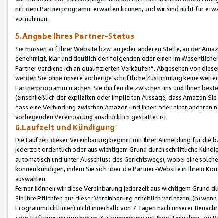
mit dem Partnerprogramm erwarten können, und wir sind nicht für etwa
vornehmen.
5.Angabe Ihres Partner-Status
Sie müssen auf Ihrer Website bzw. an jeder anderen Stelle, an der Am
genehmigt, klar und deutlich den folgenden oder einen im Wesentlichen
Partner verdiene ich an qualifizierten Verkäufen“. Abgesehen von die
werden Sie ohne unsere vorherige schriftliche Zustimmung keine weite
Partnerprogramm machen. Sie dürfen die zwischen uns und Ihnen best
(einschließlich der expliziten oder impliziten Aussage, dass Amazon Si
dass eine Verbindung zwischen Amazon und Ihnen oder einer anderen natü
vorliegenden Vereinbarung ausdrücklich gestattet ist.
6.Laufzeit und Kündigung
Die Laufzeit dieser Vereinbarung beginnt mit Ihrer Anmeldung für die 
jederzeit ordentlich oder aus wichtigem Grund durch schriftliche Kündi
automatisch und unter Ausschluss des Gerichtswegs), wobei eine solch
können kündigen, indem Sie sich über die Partner-Website in Ihrem Ko
auswählen.
Ferner können wir diese Vereinbarung jederzeit aus wichtigem Grund dur
Sie Ihre Pflichten aus dieser Vereinbarung erheblich verletzen; (b) wen
Programmrichtlinien) nicht innerhalb von 7 Tagen nach unserer Benachr
oder Haftungsansprüchen im Zusammenhang mit Ihrer Teilnahme am Pa