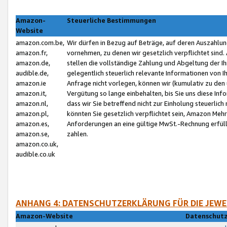
Amazon-
Steuerliche Bestimmungen
Website
amazon.com.be,
Wir dürfen in Bezug auf Beträge, auf deren Auszahlun
amazon.fr,
vornehmen, zu denen wir gesetzlich verpflichtet sind
amazon.de,
stellen die vollständige Zahlung und Abgeltung der 
audible.de,
gelegentlich steuerlich relevante Informationen von I
amazon.ie
Anfrage nicht vorlegen, können wir (kumulativ zu de
amazon.it,
Vergütung so lange einbehalten, bis Sie uns diese Inf
amazon.nl,
dass wir Sie betreffend nicht zur Einholung steuerlich 
amazon.pl,
könnten Sie gesetzlich verpflichtet sein, Amazon Meh
amazon.es,
Anforderungen an eine gültige MwSt.-Rechnung erfüllt
amazon.se,
zahlen.
amazon.co.uk,
audible.co.uk
ANHANG 4: DATENSCHUTZERKLÄRUNG FÜR DIE JEWE
Amazon-Website
Datenschutz