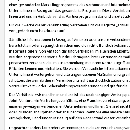
eines gesonderten Marketingprogramms des verbundenen Unternehmens
Unternehmen in Bezug auf das gesonderte Programm. Diese Vereinbarung
Ihnen und uns im Hinblick auf das Partnerprogramm dar und ersetzt al
Für die Zwecke dieser Vereinbarung verstehen sich die Begriffe „schließ
von „jedoch nicht beschränkt auf“.
Sämtliche Informationen in Bezug auf Amazon oder unsere verbunde
bereitstellen oder zugänglich machen und die nicht öffentlich bekannt bz
Informationen
“ von Amazon dar und verbleiben im alleinigen Eigent
wie dies angemessenerweise für die Erbringung Ihrer Leistungen gemäß d
juristischen Personen, die im Zusammenhang mit Ihrem Konto Zugriff au
Pflichten kennen und einhalten. Sie werden Vertrauliche Informationen 
Unternehmen) weitergeben und alle angemessenen Maßnahmen ergreifen
schützen, die gemäß dieser Vereinbarung nicht ausdrücklich zulässig is
Vertraulichkeits- oder Geheimhaltungsvereinbarungen und gilt für die
Das Verhältnis zwischen Ihnen und uns ist das unabhängiger Vertragspa
Joint-Venture, ein Vertretungsverhältnis, eine Franchisevereinbarung, 
unseren jeweiligen verbundenen Unternehmen und Ihnen. Sie sind ni
oder Zusagen abzugeben oder anzunehmen. Wenn Sie eine andere natürli
ermöglichen, Handlungen in Bezug auf den Gegenstand dieser Vereinbar
Ungeachtet anders lautender Bestimmungen in dieser Vereinbarung wird