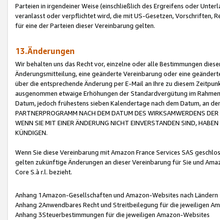
Parteien in irgendeiner Weise (einschließlich des Ergreifens oder Unt
veranlasst oder verpflichtet wird, die mit US-Gesetzen, Vorschriften,
für eine der Parteien dieser Vereinbarung gelten.
13.Änderungen
Wir behalten uns das Recht vor, einzelne oder alle Bestimmungen diese
Änderungsmitteilung, eine geänderte Vereinbarung oder eine geänderte 
über die entsprechende Änderung per E-Mail an Ihre zu diesem Zeitpun
ausgenommen etwaige Erhöhungen der Standardvergütung im Rahmen
Datum, jedoch frühestens sieben Kalendertage nach dem Datum, an de
PARTNERPROGRAMM NACH DEM DATUM DES WIRKSAMWERDENS DER Ä
WENN SIE MIT EINER ÄNDERUNG NICHT EINVERSTANDEN SIND, HABEN S
KÜNDIGEN.
Wenn Sie diese Vereinbarung mit Amazon France Services SAS geschlo
gelten zukünftige Änderungen an dieser Vereinbarung für Sie und Ama
Core S.à r.l. bezieht.
Anhang 1Amazon-Gesellschaften und Amazon-Websites nach Ländern
Anhang 2Anwendbares Recht und Streitbeilegung für die jeweiligen 
Anhang 3Steuerbestimmungen für die jeweiligen Amazon-Websites