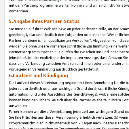
mit dem Partnerprogramm erwarten können, und wir sind nicht für etwa
vornehmen.
5.Angabe Ihres Partner-Status
Sie müssen auf Ihrer Website bzw. an jeder anderen Stelle, an der Am
genehmigt, klar und deutlich den folgenden oder einen im Wesentlichen
Partner verdiene ich an qualifizierten Verkäufen“. Abgesehen von die
werden Sie ohne unsere vorherige schriftliche Zustimmung keine weite
Partnerprogramm machen. Sie dürfen die zwischen uns und Ihnen best
(einschließlich der expliziten oder impliziten Aussage, dass Amazon Si
dass eine Verbindung zwischen Amazon und Ihnen oder einer anderen natü
vorliegenden Vereinbarung ausdrücklich gestattet ist.
6.Laufzeit und Kündigung
Die Laufzeit dieser Vereinbarung beginnt mit Ihrer Anmeldung für die 
jederzeit ordentlich oder aus wichtigem Grund durch schriftliche Kündi
automatisch und unter Ausschluss des Gerichtswegs), wobei eine solch
können kündigen, indem Sie sich über die Partner-Website in Ihrem Ko
auswählen.
Ferner können wir diese Vereinbarung jederzeit aus wichtigem Grund dur
Sie Ihre Pflichten aus dieser Vereinbarung erheblich verletzen; (b) wen
Programmrichtlinien) nicht innerhalb von 7 Tagen nach unserer Benachr
oder Haftungsansprüchen im Zusammenhang mit Ihrer Teilnahme am Pa