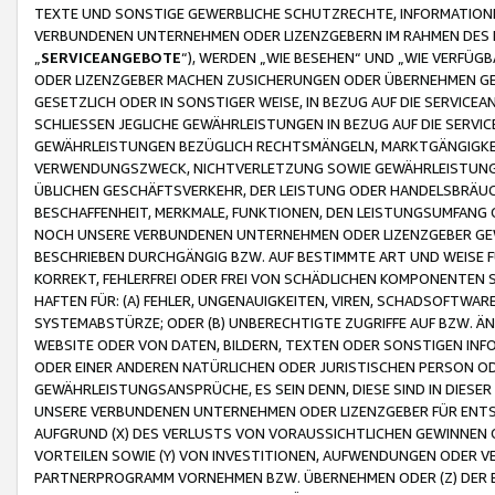
TEXTE UND SONSTIGE GEWERBLICHE SCHUTZRECHTE, INFORMATIONE
VERBUNDENEN UNTERNEHMEN ODER LIZENZGEBERN IM RAHMEN DES
„
SERVICEANGEBOTE
“), WERDEN „WIE BESEHEN“ UND „WIE VERFÜ
ODER LIZENZGEBER MACHEN ZUSICHERUNGEN ODER ÜBERNEHMEN GEW
GESETZLICH ODER IN SONSTIGER WEISE, IN BEZUG AUF DIE SERVI
SCHLIESSEN JEGLICHE GEWÄHRLEISTUNGEN IN BEZUG AUF DIE SERVI
GEWÄHRLEISTUNGEN BEZÜGLICH RECHTSMÄNGELN, MARKTGÄNGIGKEIT
VERWENDUNGSZWECK, NICHTVERLETZUNG SOWIE GEWÄHRLEISTUNGEN 
ÜBLICHEN GESCHÄFTSVERKEHR, DER LEISTUNG ODER HANDELSBRÄUCH
BESCHAFFENHEIT, MERKMALE, FUNKTIONEN, DEN LEISTUNGSUMFANG 
NOCH UNSERE VERBUNDENEN UNTERNEHMEN ODER LIZENZGEBER GEWÄ
BESCHRIEBEN DURCHGÄNGIG BZW. AUF BESTIMMTE ART UND WEISE
KORREKT, FEHLERFREI ODER FREI VON SCHÄDLICHEN KOMPONENTEN
HAFTEN FÜR: (A) FEHLER, UNGENAUIGKEITEN, VIREN, SCHADSOFTW
SYSTEMABSTÜRZE; ODER (B) UNBERECHTIGTE ZUGRIFFE AUF BZW. 
WEBSITE ODER VON DATEN, BILDERN, TEXTEN ODER SONSTIGEN INF
ODER EINER ANDEREN NATÜRLICHEN ODER JURISTISCHEN PERSON OD
GEWÄHRLEISTUNGSANSPRÜCHE, ES SEIN DENN, DIESE SIND IN DIES
UNSERE VERBUNDENEN UNTERNEHMEN ODER LIZENZGEBER FÜR EN
AUFGRUND (X) DES VERLUSTS VON VORAUSSICHTLICHEN GEWINNEN
VORTEILEN SOWIE (Y) VON INVESTITIONEN, AUFWENDUNGEN ODER VE
PARTNERPROGRAMM VORNEHMEN BZW. ÜBERNEHMEN ODER (Z) DER 