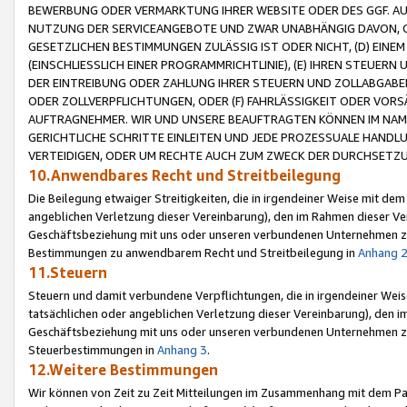
BEWERBUNG ODER VERMARKTUNG IHRER WEBSITE ODER DES GGF. AUF 
NUTZUNG DER SERVICEANGEBOTE UND ZWAR UNABHÄNGIG DAVON, O
GESETZLICHEN BESTIMMUNGEN ZULÄSSIG IST ODER NICHT, (D) EINE
(EINSCHLIESSLICH EINER PROGRAMMRICHTLINIE), (E) IHREN STEUER
DER EINTREIBUNG ODER ZAHLUNG IHRER STEUERN UND ZOLLABGAB
ODER ZOLLVERPFLICHTUNGEN, ODER (F) FAHRLÄSSIGKEIT ODER VORS
AUFTRAGNEHMER. WIR UND UNSERE BEAUFTRAGTEN KÖNNEN IM NAME
GERICHTLICHE SCHRITTE EINLEITEN UND JEDE PROZESSUALE HAND
VERTEIDIGEN, ODER UM RECHTE AUCH ZUM ZWECK DER DURCHSETZU
10.Anwendbares Recht und Streitbeilegung
Die Beilegung etwaiger Streitigkeiten, die in irgendeiner Weise mit de
angeblichen Verletzung dieser Vereinbarung), den im Rahmen dieser Ve
Geschäftsbeziehung mit uns oder unseren verbundenen Unternehmen zu
Bestimmungen zu anwendbarem Recht und Streitbeilegung in
Anhang 
11.Steuern
Steuern und damit verbundene Verpflichtungen, die in irgendeiner Wei
tatsächlichen oder angeblichen Verletzung dieser Vereinbarung), den 
Geschäftsbeziehung mit uns oder unseren verbundenen Unternehmen z
Steuerbestimmungen in
Anhang 3
.
12.Weitere Bestimmungen
Wir können von Zeit zu Zeit Mitteilungen im Zusammenhang mit dem Par