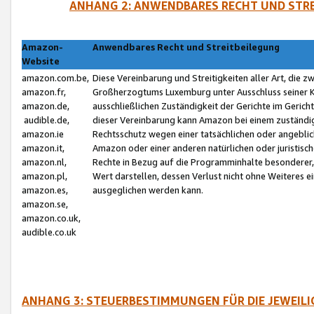
ANHANG 2: ANWENDBARES RECHT UND STRE
Amazon-
Anwendbares Recht und Streitbeilegung
Website
amazon.com.be,
Diese Vereinbarung und Streitigkeiten aller Art, die 
amazon.fr,
Großherzogtums Luxemburg unter Ausschluss seiner Kol
amazon.de,
ausschließlichen Zuständigkeit der Gerichte im Geri
audible.de,
dieser Vereinbarung kann Amazon bei einem zuständig
amazon.ie
Rechtsschutz wegen einer tatsächlichen oder angebli
amazon.it,
Amazon oder einer anderen natürlichen oder juristisc
amazon.nl,
Rechte in Bezug auf die Programminhalte besonderer,
amazon.pl,
Wert darstellen, dessen Verlust nicht ohne Weiteres e
amazon.es,
ausgeglichen werden kann.
amazon.se,
amazon.co.uk,
audible.co.uk
ANHANG 3: STEUERBESTIMMUNGEN FÜR DIE JEWEIL