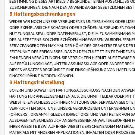
BESTIMMUNG DIESES ARTIKELS 7 BEGRÜNDET EINEN AUSSCHLUSS 
ZUSICHERUNGEN, DIE NACH DEN ANWENDBAREN GESETZLICHEN BE
8.Haftungsbeschränkungen
WEDER WIR NOCH UNSERE VERBUNDENEN UNTERNEHMEN ODER LIZEN
ODER EXEMPLARISCHE SCHÄDEN ODER SCHÄDEN AUFGRUND ENTGANG
NUTZUNGSAUSFALL ODER DATENVERLUST, DIE IM ZUSAMMENHANG MI
DES AUFTRETENS SOLCHER SCHÄDEN HINGEWIESEN WURDEN. FERN
SERVICEANGEBOTEN MAXIMAL DER HÖHE DES GESAMTBETRAGS DER 
ZEITPUNKT DES EREIGNISSES, DAS ZU DEM ZULETZT ENTSTANDENE
ZAHLENDEN VERGÜTUNGEN. SIE VERZICHTEN HIERMIT AUF ETWAIGE 
AUF ERFÜLLUNGSKLAGE, UNTERLASSUNGSKLAGE ODER ANDERE RECHT
DIESES ABSATZES BEGRÜNDET EINE EINSCHRÄNKUNG VON HAFTUNG
EINGESCHRÄNKT WERDEN KÖNNEN.
9.Haftungsfreistellung
SOFERN UND SOWEIT EIN HAFTUNGSAUSSCHLUSS NACH DEN ANWENDB
HAFTUNG FÜR ANGELEGENHEITEN AUS, DIE UNMITTELBAR ODER MITT
WEBSITE (EINSCHLIESSLICH IHRER NUTZUNG DER SERVICEANGEBOTE)
VERPFLICHTEN SICH, UNS, UNSERE VERBUNDENEN UNTERNEHMEN UN
(OFFICERS), ORGANMITGLIEDER (DIRECTORS) UND VERTRETER VON 
AUSLAGEN (EINSCHLIESSLICH ANGEMESSENER ANWALTSGEBÜHREN) FR
IHRER WEBSITE BZW. AUF IHRER WEBSITE ERSCHEINENDEM MATERIAL
MATERIALS MIT ANDEREN APPLIKATIONEN, INHALTEN ODER PROZESSE