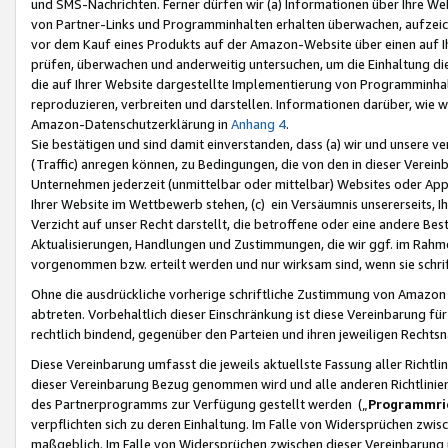
und SMS-Nachrichten. Ferner dürfen wir (a) Informationen über Ihre We
von Partner-Links und Programminhalten erhalten überwachen, aufzei
vor dem Kauf eines Produkts auf der Amazon-Website über einen auf Ih
prüfen, überwachen und anderweitig untersuchen, um die Einhaltung dies
die auf Ihrer Website dargestellte Implementierung von Programminhalt
reproduzieren, verbreiten und darstellen. Informationen darüber, wie w
Amazon-Datenschutzerklärung in
Anhang 4
.
Sie bestätigen und sind damit einverstanden, dass (a) wir und unsere 
(Traffic) anregen können, zu Bedingungen, die von den in dieser Vere
Unternehmen jederzeit (unmittelbar oder mittelbar) Websites oder Appl
Ihrer Website im Wettbewerb stehen, (c) ein Versäumnis unsererseits, I
Verzicht auf unser Recht darstellt, die betroffene oder eine andere B
Aktualisierungen, Handlungen und Zustimmungen, die wir ggf. im Rahme
vorgenommen bzw. erteilt werden und nur wirksam sind, wenn sie schri
Ohne die ausdrückliche vorherige schriftliche Zustimmung von Amazon
abtreten. Vorbehaltlich dieser Einschränkung ist diese Vereinbarung f
rechtlich bindend, gegenüber den Parteien und ihren jeweiligen Rech
Diese Vereinbarung umfasst die jeweils aktuellste Fassung aller Richtli
dieser Vereinbarung Bezug genommen wird und alle anderen Richtlinie
des Partnerprogramms zur Verfügung gestellt werden („
Programmric
verpflichten sich zu deren Einhaltung. Im Falle von Widersprüchen zwi
maßgeblich. Im Falle von Widersprüchen zwischen dieser Vereinbarun