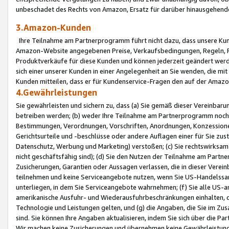
unbeschadet des Rechts von Amazon, Ersatz für darüber hinausgehen
3.Amazon-Kunden
Ihre Teilnahme am Partnerprogramm führt nicht dazu, dass unsere Kun
Amazon-Website angegebenen Preise, Verkaufsbedingungen, Regeln, Ri
Produktverkäufe für diese Kunden und können jederzeit geändert werde
sich einer unserer Kunden in einer Angelegenheit an Sie wenden, die 
Kunden mitteilen, dass er für Kundenservice-Fragen den auf der Ama
4.Gewährleistungen
Sie gewährleisten und sichern zu, dass (a) Sie gemäß dieser Vereinba
betreiben werden; (b) weder Ihre Teilnahme am Partnerprogramm noch d
Bestimmungen, Verordnungen, Vorschriften, Anordnungen, Konzessionen,
Gerichtsurteile und -beschlüsse oder andere Auflagen einer für Sie zu
Datenschutz, Werbung und Marketing) verstoßen; (c) Sie rechtswirksam 
nicht geschäftsfähig sind); (d) Sie den Nutzen der Teilnahme am Partne
Zusicherungen, Garantien oder Aussagen verlassen, die in dieser Verein
teilnehmen und keine Serviceangebote nutzen, wenn Sie US-Handelssa
unterliegen, in dem Sie Serviceangebote wahrnehmen; (f) Sie alle US
amerikanische Ausfuhr- und Wiederausfuhrbeschränkungen einhalten, 
Technologie und Leistungen gelten, und (g) die Angaben, die Sie im 
sind. Sie können Ihre Angaben aktualisieren, indem Sie sich über die 
Wir machen keine Zusicherungen und übernehmen keine Gewährleistun