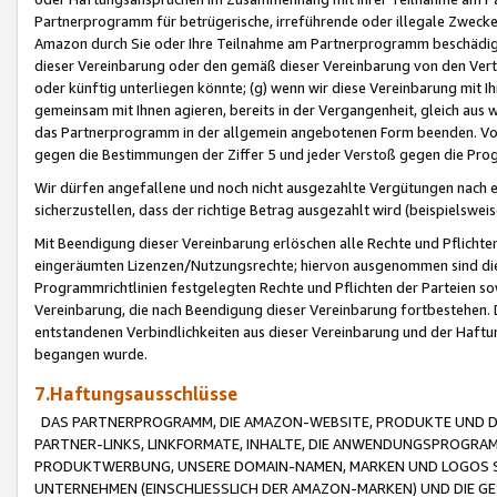
Partnerprogramm für betrügerische, irreführende oder illegale Zwecke
Amazon durch Sie oder Ihre Teilnahme am Partnerprogramm beschädig
dieser Vereinbarung oder den gemäß dieser Vereinbarung von den Vertr
oder künftig unterliegen könnte; (g) wenn wir diese Vereinbarung mit I
gemeinsam mit Ihnen agieren, bereits in der Vergangenheit, gleich aus
das Partnerprogramm in der allgemein angebotenen Form beenden. Vors
gegen die Bestimmungen der Ziffer 5 und jeder Verstoß gegen die Prog
Wir dürfen angefallene und noch nicht ausgezahlte Vergütungen nach 
sicherzustellen, dass der richtige Betrag ausgezahlt wird (beispielsw
Mit Beendigung dieser Vereinbarung erlöschen alle Rechte und Pflichte
eingeräumten Lizenzen/Nutzungsrechte; hiervon ausgenommen sind die in 
Programmrichtlinien festgelegten Rechte und Pflichten der Parteien sow
Vereinbarung, die nach Beendigung dieser Vereinbarung fortbestehen. D
entstandenen Verbindlichkeiten aus dieser Vereinbarung und der Haft
begangen wurde.
7.Haftungsausschlüsse
DAS PARTNERPROGRAMM, DIE AMAZON-WEBSITE, PRODUKTE UND DI
PARTNER-LINKS, LINKFORMATE, INHALTE, DIE ANWENDUNGSPROGR
PRODUKTWERBUNG, UNSERE DOMAIN-NAMEN, MARKEN UND LOGOS S
UNTERNEHMEN (EINSCHLIESSLICH DER AMAZON-MARKEN) UND DIE GE