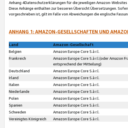
Anhang 4Datenschutzerklärungen für die jeweiligen Amazon-Websites
Diese Anhänge enthalten zur besseren Übersicht Übersetzungen. Sofe
vorgeschrieben ist, gilt im Falle von Abweichungen die englische Fass
ANHANG 1: AMAZON-GESELLSCHAFTEN UND AMAZO
Land
Amazon-Gesellschaft
Belgien
Amazon Europe Core S.à r.l.
Frankreich
Amazon Europe Core S.à r.l.(oder Amazon Fr
entsprechend der Mitteilung)
Deutschland
Amazon Europe Core S.à r.l.
Irland
Amazon Europe Core S.à r.l.
Italien
Amazon Europe Core S.à r.l.
Niederlande
Amazon Europe Core S.à r.l.
Polen
Amazon Europe Core S.à r.l.
Spanien
Amazon Europe Core S.à r.l.
Schweden
Amazon Europe Core S.à r.l.
Vereinigtes Königreich
Amazon Europe Core S.à r.l.