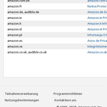
amazon.com.be
amazon.com.b
amazon.fr
Notice:Protec
amazon.de, audible.de
Amazon.de Da
amazon.ie
Amazon.ie Pri
amazon.it
Amazon.it Inf
amazon.nl
Amazon.nl Pri
amazon.pl
Informacja O
amazon.es
Aviso de Priv
amazon.se
Integritetsm
amazon.co.uk, audible.co.uk
Amazon.co.uk 
Teilnahmevereinbarung
Programmrichtlinien
Nutzungsbestimmungen
Kontaktiere uns