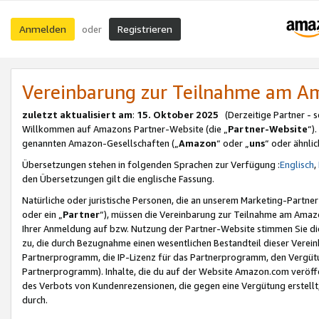
Anmelden
Registrieren
oder
Vereinbarung zur Teilnahme am 
zuletzt aktualisiert am
:
15. Oktober 2025
(Derzeitige Partner - 
Willkommen auf Amazons Partner-Website (die „
Partner-Website
“)
genannten Amazon-Gesellschaften („
Amazon
“ oder „
uns
“ oder ähnli
Übersetzungen stehen in folgenden Sprachen zur Verfügung :
Englisch
,
den Übersetzungen gilt die englische Fassung.
Natürliche oder juristische Personen, die an unserem Marketing-Partn
oder ein „
Partner
“), müssen die Vereinbarung zur Teilnahme am Ama
Ihrer Anmeldung auf bzw. Nutzung der Partner-Website stimmen Sie die
zu, die durch Bezugnahme einen wesentlichen Bestandteil dieser Verei
Partnerprogramm, die IP-Lizenz für das Partnerprogramm, den Vergütu
Partnerprogramm). Inhalte, die du auf der Website Amazon.com veröffe
des Verbots von Kundenrezensionen, die gegen eine Vergütung erstellt, 
durch.