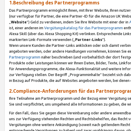
1.Beschreibung des Partnerprogramms
Das Partnerprogramm ermöglicht Ihnen, mit Ihrer Website, Ihren nutzer
(nur verfügbar für Partner, die eine Partner-ID für die Amazon UK We
„
Website
“) Geld zu verdienen, indem Sie Ihre Website mit einer der in
ist, einer anderen im
Vergütungskatalog für das Partnerprogramm
enth
Alexa Skill (über das Alexa Shopping Kit) verlinken. Entsprechende Lin
markierten Link-Formate verwenden („
Partner-Links
“).
Wenn unsere Kunden die Partner-Links anklicken oder sich damit verbi
angeboten werden, oder andere Handlungen vornehmen, können Sie eine
Partnerprogramm
näher beschrieben (und vorbehaltlich der dort festg
Produkte oder Leistungen können wir Ihnen Daten, Bilder, Texte, Linkfo
für Anwendungsprogramme, die Alexa-Funktionalität und weitere Inf
zur Verfügung stellen. Der Begriff „Programminhalte“ bezieht sich dabe
in Bezug auf Produkte, die auf Websites angeboten werden, bei denen 
2.Compliance-Anforderungen für das Partnerprog
Ihre Teilnahme am Partnerprogramm und der Bezug einer Vergütung setz
Sie sind verpflichtet, uns umgehend alle Informationen zu geben, die w
Für den Fall, dass Sie gegen diese Vereinbarung oder andere anwendba
uns zur Verfügung stehenden Rechten und Rechtsbehelfen, das Recht vo
Vergütungen ohne weitere Ankündigung (soweit nach geltendem Recht z
entsprechende Vergütungen zu haben) und zwar unabhängig davon, ob 