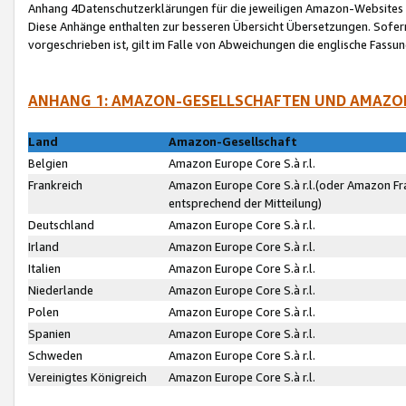
Anhang 4Datenschutzerklärungen für die jeweiligen Amazon-Websites
Diese Anhänge enthalten zur besseren Übersicht Übersetzungen. Sofe
vorgeschrieben ist, gilt im Falle von Abweichungen die englische Fass
ANHANG 1: AMAZON-GESELLSCHAFTEN UND AMAZO
Land
Amazon-Gesellschaft
Belgien
Amazon Europe Core S.à r.l.
Frankreich
Amazon Europe Core S.à r.l.(oder Amazon Fr
entsprechend der Mitteilung)
Deutschland
Amazon Europe Core S.à r.l.
Irland
Amazon Europe Core S.à r.l.
Italien
Amazon Europe Core S.à r.l.
Niederlande
Amazon Europe Core S.à r.l.
Polen
Amazon Europe Core S.à r.l.
Spanien
Amazon Europe Core S.à r.l.
Schweden
Amazon Europe Core S.à r.l.
Vereinigtes Königreich
Amazon Europe Core S.à r.l.