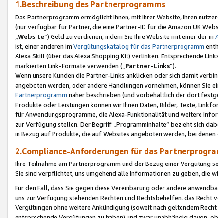
1.Beschreibung des Partnerprogramms
Das Partnerprogramm ermöglicht Ihnen, mit Ihrer Website, Ihren nutzer
(nur verfügbar für Partner, die eine Partner-ID für die Amazon UK We
„
Website
“) Geld zu verdienen, indem Sie Ihre Website mit einer der in
ist, einer anderen im
Vergütungskatalog für das Partnerprogramm
enth
Alexa Skill (über das Alexa Shopping Kit) verlinken. Entsprechende Lin
markierten Link-Formate verwenden („
Partner-Links
“).
Wenn unsere Kunden die Partner-Links anklicken oder sich damit verbi
angeboten werden, oder andere Handlungen vornehmen, können Sie eine
Partnerprogramm
näher beschrieben (und vorbehaltlich der dort festg
Produkte oder Leistungen können wir Ihnen Daten, Bilder, Texte, Linkfo
für Anwendungsprogramme, die Alexa-Funktionalität und weitere Inf
zur Verfügung stellen. Der Begriff „Programminhalte“ bezieht sich dabe
in Bezug auf Produkte, die auf Websites angeboten werden, bei denen 
2.Compliance-Anforderungen für das Partnerprog
Ihre Teilnahme am Partnerprogramm und der Bezug einer Vergütung setz
Sie sind verpflichtet, uns umgehend alle Informationen zu geben, die w
Für den Fall, dass Sie gegen diese Vereinbarung oder andere anwendba
uns zur Verfügung stehenden Rechten und Rechtsbehelfen, das Recht vo
Vergütungen ohne weitere Ankündigung (soweit nach geltendem Recht z
entsprechende Vergütungen zu haben) und zwar unabhängig davon, ob 