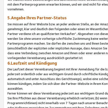
mit dem Partnerprogramm erwarten können, und wir sind nicht für etwa
vornehmen.
5.Angabe Ihres Partner-Status
Sie müssen auf Ihrer Website bzw. an jeder anderen Stelle, an der Am
genehmigt, klar und deutlich den folgenden oder einen im Wesentlichen
Partner verdiene ich an qualifizierten Verkäufen“. Abgesehen von die
werden Sie ohne unsere vorherige schriftliche Zustimmung keine weite
Partnerprogramm machen. Sie dürfen die zwischen uns und Ihnen best
(einschließlich der expliziten oder impliziten Aussage, dass Amazon Si
dass eine Verbindung zwischen Amazon und Ihnen oder einer anderen natü
vorliegenden Vereinbarung ausdrücklich gestattet ist.
6.Laufzeit und Kündigung
Die Laufzeit dieser Vereinbarung beginnt mit Ihrer Anmeldung für die 
jederzeit ordentlich oder aus wichtigem Grund durch schriftliche Kündi
automatisch und unter Ausschluss des Gerichtswegs), wobei eine solch
können kündigen, indem Sie sich über die Partner-Website in Ihrem Ko
auswählen.
Ferner können wir diese Vereinbarung jederzeit aus wichtigem Grund dur
Sie Ihre Pflichten aus dieser Vereinbarung erheblich verletzen; (b) wen
Programmrichtlinien) nicht innerhalb von 7 Tagen nach unserer Benachr
oder Haftungsansprüchen im Zusammenhang mit Ihrer Teilnahme am Pa