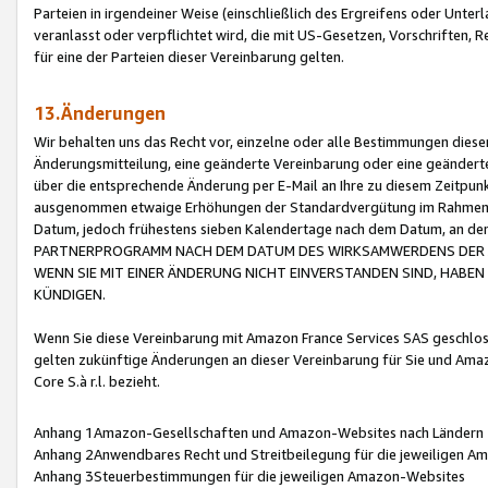
Parteien in irgendeiner Weise (einschließlich des Ergreifens oder Unt
veranlasst oder verpflichtet wird, die mit US-Gesetzen, Vorschriften,
für eine der Parteien dieser Vereinbarung gelten.
13.Änderungen
Wir behalten uns das Recht vor, einzelne oder alle Bestimmungen diese
Änderungsmitteilung, eine geänderte Vereinbarung oder eine geänderte 
über die entsprechende Änderung per E-Mail an Ihre zu diesem Zeitpun
ausgenommen etwaige Erhöhungen der Standardvergütung im Rahmen
Datum, jedoch frühestens sieben Kalendertage nach dem Datum, an de
PARTNERPROGRAMM NACH DEM DATUM DES WIRKSAMWERDENS DER Ä
WENN SIE MIT EINER ÄNDERUNG NICHT EINVERSTANDEN SIND, HABEN S
KÜNDIGEN.
Wenn Sie diese Vereinbarung mit Amazon France Services SAS geschlo
gelten zukünftige Änderungen an dieser Vereinbarung für Sie und Ama
Core S.à r.l. bezieht.
Anhang 1Amazon-Gesellschaften und Amazon-Websites nach Ländern
Anhang 2Anwendbares Recht und Streitbeilegung für die jeweiligen 
Anhang 3Steuerbestimmungen für die jeweiligen Amazon-Websites