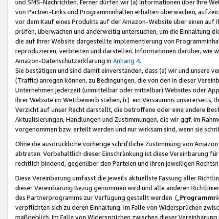
und SMS-Nachrichten. Ferner dürfen wir (a) Informationen über Ihre We
von Partner-Links und Programminhalten erhalten überwachen, aufzei
vor dem Kauf eines Produkts auf der Amazon-Website über einen auf Ih
prüfen, überwachen und anderweitig untersuchen, um die Einhaltung dies
die auf Ihrer Website dargestellte Implementierung von Programminhalt
reproduzieren, verbreiten und darstellen. Informationen darüber, wie w
Amazon-Datenschutzerklärung in
Anhang 4
.
Sie bestätigen und sind damit einverstanden, dass (a) wir und unsere 
(Traffic) anregen können, zu Bedingungen, die von den in dieser Vere
Unternehmen jederzeit (unmittelbar oder mittelbar) Websites oder Appl
Ihrer Website im Wettbewerb stehen, (c) ein Versäumnis unsererseits, I
Verzicht auf unser Recht darstellt, die betroffene oder eine andere B
Aktualisierungen, Handlungen und Zustimmungen, die wir ggf. im Rahme
vorgenommen bzw. erteilt werden und nur wirksam sind, wenn sie schri
Ohne die ausdrückliche vorherige schriftliche Zustimmung von Amazon
abtreten. Vorbehaltlich dieser Einschränkung ist diese Vereinbarung f
rechtlich bindend, gegenüber den Parteien und ihren jeweiligen Rech
Diese Vereinbarung umfasst die jeweils aktuellste Fassung aller Richtli
dieser Vereinbarung Bezug genommen wird und alle anderen Richtlinie
des Partnerprogramms zur Verfügung gestellt werden („
Programmric
verpflichten sich zu deren Einhaltung. Im Falle von Widersprüchen zwi
maßgeblich. Im Falle von Widersprüchen zwischen dieser Vereinbarun