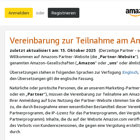
Anmelden
Registrieren
oder
Vereinbarung zur Teilnahme am 
zuletzt aktualisiert am
:
15. Oktober 2025
(Derzeitige Partner - 
Willkommen auf Amazons Partner-Website (die „
Partner-Website
“)
genannten Amazon-Gesellschaften („
Amazon
“ oder „
uns
“ oder ähnli
Übersetzungen stehen in folgenden Sprachen zur Verfügung :
Englisch
,
den Übersetzungen gilt die englische Fassung.
Natürliche oder juristische Personen, die an unserem Marketing-Partn
oder ein „
Partner
“), müssen die Vereinbarung zur Teilnahme am Ama
Ihrer Anmeldung auf bzw. Nutzung der Partner-Website stimmen Sie die
zu, die durch Bezugnahme einen wesentlichen Bestandteil dieser Verei
Partnerprogramm, die IP-Lizenz für das Partnerprogramm, den Vergütu
Partnerprogramm). Inhalte, die du auf der Website Amazon.com veröffe
des Verbots von Kundenrezensionen, die gegen eine Vergütung erstellt, 
durch.