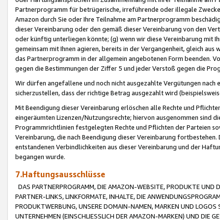
Partnerprogramm für betrügerische, irreführende oder illegale Zwecke
Amazon durch Sie oder Ihre Teilnahme am Partnerprogramm beschädig
dieser Vereinbarung oder den gemäß dieser Vereinbarung von den Vertr
oder künftig unterliegen könnte; (g) wenn wir diese Vereinbarung mit I
gemeinsam mit Ihnen agieren, bereits in der Vergangenheit, gleich aus
das Partnerprogramm in der allgemein angebotenen Form beenden. Vors
gegen die Bestimmungen der Ziffer 5 und jeder Verstoß gegen die Prog
Wir dürfen angefallene und noch nicht ausgezahlte Vergütungen nach 
sicherzustellen, dass der richtige Betrag ausgezahlt wird (beispielsw
Mit Beendigung dieser Vereinbarung erlöschen alle Rechte und Pflichte
eingeräumten Lizenzen/Nutzungsrechte; hiervon ausgenommen sind die in 
Programmrichtlinien festgelegten Rechte und Pflichten der Parteien sow
Vereinbarung, die nach Beendigung dieser Vereinbarung fortbestehen. D
entstandenen Verbindlichkeiten aus dieser Vereinbarung und der Haft
begangen wurde.
7.Haftungsausschlüsse
DAS PARTNERPROGRAMM, DIE AMAZON-WEBSITE, PRODUKTE UND DI
PARTNER-LINKS, LINKFORMATE, INHALTE, DIE ANWENDUNGSPROGR
PRODUKTWERBUNG, UNSERE DOMAIN-NAMEN, MARKEN UND LOGOS S
UNTERNEHMEN (EINSCHLIESSLICH DER AMAZON-MARKEN) UND DIE GE