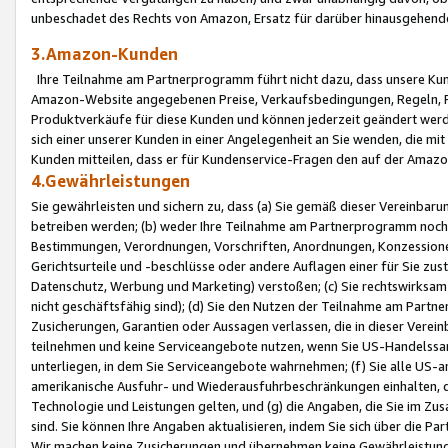
unbeschadet des Rechts von Amazon, Ersatz für darüber hinausgehen
3.Amazon-Kunden
Ihre Teilnahme am Partnerprogramm führt nicht dazu, dass unsere Kun
Amazon-Website angegebenen Preise, Verkaufsbedingungen, Regeln, Ri
Produktverkäufe für diese Kunden und können jederzeit geändert werde
sich einer unserer Kunden in einer Angelegenheit an Sie wenden, die 
Kunden mitteilen, dass er für Kundenservice-Fragen den auf der Ama
4.Gewährleistungen
Sie gewährleisten und sichern zu, dass (a) Sie gemäß dieser Vereinba
betreiben werden; (b) weder Ihre Teilnahme am Partnerprogramm noch d
Bestimmungen, Verordnungen, Vorschriften, Anordnungen, Konzessionen,
Gerichtsurteile und -beschlüsse oder andere Auflagen einer für Sie zu
Datenschutz, Werbung und Marketing) verstoßen; (c) Sie rechtswirksam 
nicht geschäftsfähig sind); (d) Sie den Nutzen der Teilnahme am Partne
Zusicherungen, Garantien oder Aussagen verlassen, die in dieser Verein
teilnehmen und keine Serviceangebote nutzen, wenn Sie US-Handelssa
unterliegen, in dem Sie Serviceangebote wahrnehmen; (f) Sie alle US
amerikanische Ausfuhr- und Wiederausfuhrbeschränkungen einhalten, 
Technologie und Leistungen gelten, und (g) die Angaben, die Sie im 
sind. Sie können Ihre Angaben aktualisieren, indem Sie sich über die 
Wir machen keine Zusicherungen und übernehmen keine Gewährleistun