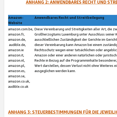
ANHANG 2: ANWENDBARES RECHT UND STRE
Amazon-
Anwendbares Recht und Streitbeilegung
Website
amazon.com.be,
Diese Vereinbarung und Streitigkeiten aller Art, die 
amazon.fr,
Großherzogtums Luxemburg unter Ausschluss seiner Kol
amazon.de,
ausschließlichen Zuständigkeit der Gerichte im Geri
audible.de,
dieser Vereinbarung kann Amazon bei einem zuständig
amazon.ie
Rechtsschutz wegen einer tatsächlichen oder angebli
amazon.it,
Amazon oder einer anderen natürlichen oder juristisc
amazon.nl,
Rechte in Bezug auf die Programminhalte besonderer,
amazon.pl,
Wert darstellen, dessen Verlust nicht ohne Weiteres e
amazon.es,
ausgeglichen werden kann.
amazon.se,
amazon.co.uk,
audible.co.uk
ANHANG 3: STEUERBESTIMMUNGEN FÜR DIE JEWEIL