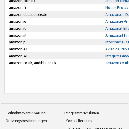
amazon.com.be
amazon.com.b
amazon.fr
Notice:Protec
amazon.de, audible.de
Amazon.de Da
amazon.ie
Amazon.ie Pri
amazon.it
Amazon.it Inf
amazon.nl
Amazon.nl Pri
amazon.pl
Informacja O
amazon.es
Aviso de Priv
amazon.se
Integritetsm
amazon.co.uk, audible.co.uk
Amazon.co.uk 
Teilnahmevereinbarung
Programmrichtlinien
Nutzungsbestimmungen
Kontaktiere uns