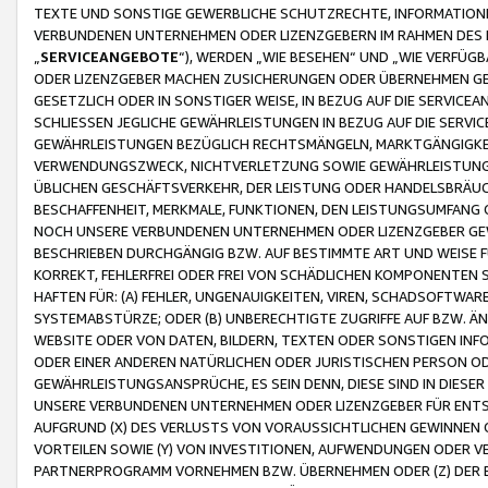
TEXTE UND SONSTIGE GEWERBLICHE SCHUTZRECHTE, INFORMATIONE
VERBUNDENEN UNTERNEHMEN ODER LIZENZGEBERN IM RAHMEN DES
„
SERVICEANGEBOTE
“), WERDEN „WIE BESEHEN“ UND „WIE VERFÜ
ODER LIZENZGEBER MACHEN ZUSICHERUNGEN ODER ÜBERNEHMEN GEW
GESETZLICH ODER IN SONSTIGER WEISE, IN BEZUG AUF DIE SERVI
SCHLIESSEN JEGLICHE GEWÄHRLEISTUNGEN IN BEZUG AUF DIE SERVI
GEWÄHRLEISTUNGEN BEZÜGLICH RECHTSMÄNGELN, MARKTGÄNGIGKEIT
VERWENDUNGSZWECK, NICHTVERLETZUNG SOWIE GEWÄHRLEISTUNGEN 
ÜBLICHEN GESCHÄFTSVERKEHR, DER LEISTUNG ODER HANDELSBRÄUCH
BESCHAFFENHEIT, MERKMALE, FUNKTIONEN, DEN LEISTUNGSUMFANG 
NOCH UNSERE VERBUNDENEN UNTERNEHMEN ODER LIZENZGEBER GEWÄ
BESCHRIEBEN DURCHGÄNGIG BZW. AUF BESTIMMTE ART UND WEISE
KORREKT, FEHLERFREI ODER FREI VON SCHÄDLICHEN KOMPONENTEN
HAFTEN FÜR: (A) FEHLER, UNGENAUIGKEITEN, VIREN, SCHADSOFTW
SYSTEMABSTÜRZE; ODER (B) UNBERECHTIGTE ZUGRIFFE AUF BZW. 
WEBSITE ODER VON DATEN, BILDERN, TEXTEN ODER SONSTIGEN INF
ODER EINER ANDEREN NATÜRLICHEN ODER JURISTISCHEN PERSON OD
GEWÄHRLEISTUNGSANSPRÜCHE, ES SEIN DENN, DIESE SIND IN DIES
UNSERE VERBUNDENEN UNTERNEHMEN ODER LIZENZGEBER FÜR EN
AUFGRUND (X) DES VERLUSTS VON VORAUSSICHTLICHEN GEWINNEN
VORTEILEN SOWIE (Y) VON INVESTITIONEN, AUFWENDUNGEN ODER VE
PARTNERPROGRAMM VORNEHMEN BZW. ÜBERNEHMEN ODER (Z) DER 