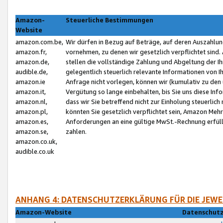
Amazon-
Steuerliche Bestimmungen
Website
amazon.com.be,
Wir dürfen in Bezug auf Beträge, auf deren Auszahlun
amazon.fr,
vornehmen, zu denen wir gesetzlich verpflichtet sind
amazon.de,
stellen die vollständige Zahlung und Abgeltung der 
audible.de,
gelegentlich steuerlich relevante Informationen von I
amazon.ie
Anfrage nicht vorlegen, können wir (kumulativ zu de
amazon.it,
Vergütung so lange einbehalten, bis Sie uns diese Inf
amazon.nl,
dass wir Sie betreffend nicht zur Einholung steuerlich 
amazon.pl,
könnten Sie gesetzlich verpflichtet sein, Amazon Meh
amazon.es,
Anforderungen an eine gültige MwSt.-Rechnung erfüllt
amazon.se,
zahlen.
amazon.co.uk,
audible.co.uk
ANHANG 4: DATENSCHUTZERKLÄRUNG FÜR DIE JEWE
Amazon-Website
Datenschutz