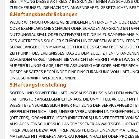
BESTIMMUNG DIESES ARTIKELS 7 BEGRÜNDET EINEN AUSSCHLUSS 
ZUSICHERUNGEN, DIE NACH DEN ANWENDBAREN GESETZLICHEN BE
8.Haftungsbeschränkungen
WEDER WIR NOCH UNSERE VERBUNDENEN UNTERNEHMEN ODER LIZEN
ODER EXEMPLARISCHE SCHÄDEN ODER SCHÄDEN AUFGRUND ENTGANG
NUTZUNGSAUSFALL ODER DATENVERLUST, DIE IM ZUSAMMENHANG MI
DES AUFTRETENS SOLCHER SCHÄDEN HINGEWIESEN WURDEN. FERN
SERVICEANGEBOTEN MAXIMAL DER HÖHE DES GESAMTBETRAGS DER 
ZEITPUNKT DES EREIGNISSES, DAS ZU DEM ZULETZT ENTSTANDENE
ZAHLENDEN VERGÜTUNGEN. SIE VERZICHTEN HIERMIT AUF ETWAIGE 
AUF ERFÜLLUNGSKLAGE, UNTERLASSUNGSKLAGE ODER ANDERE RECHT
DIESES ABSATZES BEGRÜNDET EINE EINSCHRÄNKUNG VON HAFTUNG
EINGESCHRÄNKT WERDEN KÖNNEN.
9.Haftungsfreistellung
SOFERN UND SOWEIT EIN HAFTUNGSAUSSCHLUSS NACH DEN ANWENDB
HAFTUNG FÜR ANGELEGENHEITEN AUS, DIE UNMITTELBAR ODER MITT
WEBSITE (EINSCHLIESSLICH IHRER NUTZUNG DER SERVICEANGEBOTE)
VERPFLICHTEN SICH, UNS, UNSERE VERBUNDENEN UNTERNEHMEN UN
(OFFICERS), ORGANMITGLIEDER (DIRECTORS) UND VERTRETER VON 
AUSLAGEN (EINSCHLIESSLICH ANGEMESSENER ANWALTSGEBÜHREN) FR
IHRER WEBSITE BZW. AUF IHRER WEBSITE ERSCHEINENDEM MATERIAL
MATERIALS MIT ANDEREN APPLIKATIONEN, INHALTEN ODER PROZESSE