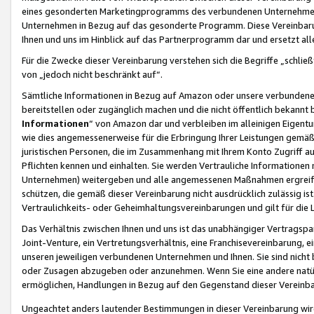
eines gesonderten Marketingprogramms des verbundenen Unternehmens
Unternehmen in Bezug auf das gesonderte Programm. Diese Vereinbarung
Ihnen und uns im Hinblick auf das Partnerprogramm dar und ersetzt al
Für die Zwecke dieser Vereinbarung verstehen sich die Begriffe „schließ
von „jedoch nicht beschränkt auf“.
Sämtliche Informationen in Bezug auf Amazon oder unsere verbunde
bereitstellen oder zugänglich machen und die nicht öffentlich bekannt bz
Informationen
“ von Amazon dar und verbleiben im alleinigen Eigent
wie dies angemessenerweise für die Erbringung Ihrer Leistungen gemäß d
juristischen Personen, die im Zusammenhang mit Ihrem Konto Zugriff au
Pflichten kennen und einhalten. Sie werden Vertrauliche Informationen 
Unternehmen) weitergeben und alle angemessenen Maßnahmen ergreifen
schützen, die gemäß dieser Vereinbarung nicht ausdrücklich zulässig is
Vertraulichkeits- oder Geheimhaltungsvereinbarungen und gilt für die
Das Verhältnis zwischen Ihnen und uns ist das unabhängiger Vertragspa
Joint-Venture, ein Vertretungsverhältnis, eine Franchisevereinbarung, 
unseren jeweiligen verbundenen Unternehmen und Ihnen. Sie sind ni
oder Zusagen abzugeben oder anzunehmen. Wenn Sie eine andere natürli
ermöglichen, Handlungen in Bezug auf den Gegenstand dieser Vereinbar
Ungeachtet anders lautender Bestimmungen in dieser Vereinbarung wird