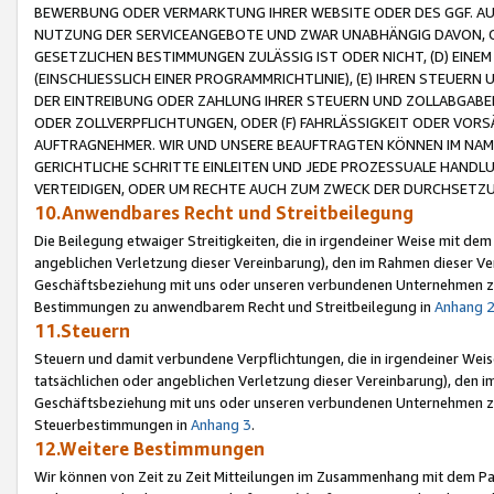
BEWERBUNG ODER VERMARKTUNG IHRER WEBSITE ODER DES GGF. AUF 
NUTZUNG DER SERVICEANGEBOTE UND ZWAR UNABHÄNGIG DAVON, O
GESETZLICHEN BESTIMMUNGEN ZULÄSSIG IST ODER NICHT, (D) EINE
(EINSCHLIESSLICH EINER PROGRAMMRICHTLINIE), (E) IHREN STEUER
DER EINTREIBUNG ODER ZAHLUNG IHRER STEUERN UND ZOLLABGAB
ODER ZOLLVERPFLICHTUNGEN, ODER (F) FAHRLÄSSIGKEIT ODER VORS
AUFTRAGNEHMER. WIR UND UNSERE BEAUFTRAGTEN KÖNNEN IM NAME
GERICHTLICHE SCHRITTE EINLEITEN UND JEDE PROZESSUALE HAND
VERTEIDIGEN, ODER UM RECHTE AUCH ZUM ZWECK DER DURCHSETZU
10.Anwendbares Recht und Streitbeilegung
Die Beilegung etwaiger Streitigkeiten, die in irgendeiner Weise mit de
angeblichen Verletzung dieser Vereinbarung), den im Rahmen dieser Ve
Geschäftsbeziehung mit uns oder unseren verbundenen Unternehmen zu
Bestimmungen zu anwendbarem Recht und Streitbeilegung in
Anhang 
11.Steuern
Steuern und damit verbundene Verpflichtungen, die in irgendeiner Wei
tatsächlichen oder angeblichen Verletzung dieser Vereinbarung), den 
Geschäftsbeziehung mit uns oder unseren verbundenen Unternehmen z
Steuerbestimmungen in
Anhang 3
.
12.Weitere Bestimmungen
Wir können von Zeit zu Zeit Mitteilungen im Zusammenhang mit dem Par