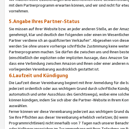
mit dem Partnerprogramm erwarten können, und wir sind nicht für etwa
vornehmen.
5.Angabe Ihres Partner-Status
Sie müssen auf Ihrer Website bzw. an jeder anderen Stelle, an der Am
genehmigt, klar und deutlich den folgenden oder einen im Wesentlichen
Partner verdiene ich an qualifizierten Verkäufen“. Abgesehen von die
werden Sie ohne unsere vorherige schriftliche Zustimmung keine weite
Partnerprogramm machen. Sie dürfen die zwischen uns und Ihnen best
(einschließlich der expliziten oder impliziten Aussage, dass Amazon Si
dass eine Verbindung zwischen Amazon und Ihnen oder einer anderen natü
vorliegenden Vereinbarung ausdrücklich gestattet ist.
6.Laufzeit und Kündigung
Die Laufzeit dieser Vereinbarung beginnt mit Ihrer Anmeldung für die 
jederzeit ordentlich oder aus wichtigem Grund durch schriftliche Kündi
automatisch und unter Ausschluss des Gerichtswegs), wobei eine solch
können kündigen, indem Sie sich über die Partner-Website in Ihrem Ko
auswählen.
Ferner können wir diese Vereinbarung jederzeit aus wichtigem Grund dur
Sie Ihre Pflichten aus dieser Vereinbarung erheblich verletzen; (b) wen
Programmrichtlinien) nicht innerhalb von 7 Tagen nach unserer Benachr
oder Haftungsansprüchen im Zusammenhang mit Ihrer Teilnahme am Pa