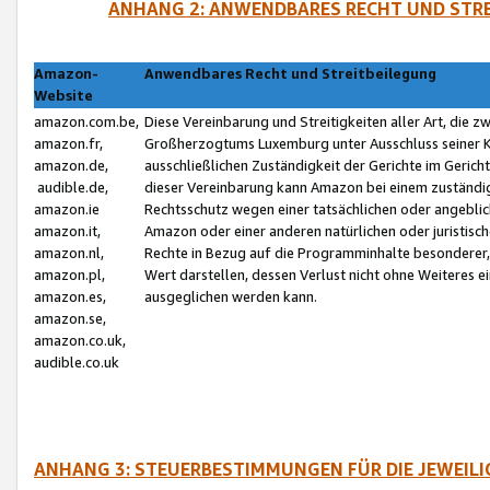
ANHANG 2: ANWENDBARES RECHT UND STRE
Amazon-
Anwendbares Recht und Streitbeilegung
Website
amazon.com.be,
Diese Vereinbarung und Streitigkeiten aller Art, die 
amazon.fr,
Großherzogtums Luxemburg unter Ausschluss seiner Kol
amazon.de,
ausschließlichen Zuständigkeit der Gerichte im Geri
audible.de,
dieser Vereinbarung kann Amazon bei einem zuständig
amazon.ie
Rechtsschutz wegen einer tatsächlichen oder angebli
amazon.it,
Amazon oder einer anderen natürlichen oder juristisc
amazon.nl,
Rechte in Bezug auf die Programminhalte besonderer,
amazon.pl,
Wert darstellen, dessen Verlust nicht ohne Weiteres e
amazon.es,
ausgeglichen werden kann.
amazon.se,
amazon.co.uk,
audible.co.uk
ANHANG 3: STEUERBESTIMMUNGEN FÜR DIE JEWEIL