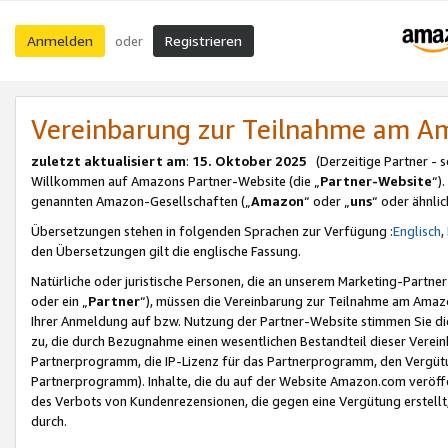
Anmelden
Registrieren
oder
Vereinbarung zur Teilnahme am 
zuletzt aktualisiert am
:
15. Oktober 2025
(Derzeitige Partner - 
Willkommen auf Amazons Partner-Website (die „
Partner-Website
“)
genannten Amazon-Gesellschaften („
Amazon
“ oder „
uns
“ oder ähnli
Übersetzungen stehen in folgenden Sprachen zur Verfügung :
Englisch
,
den Übersetzungen gilt die englische Fassung.
Natürliche oder juristische Personen, die an unserem Marketing-Partn
oder ein „
Partner
“), müssen die Vereinbarung zur Teilnahme am Ama
Ihrer Anmeldung auf bzw. Nutzung der Partner-Website stimmen Sie die
zu, die durch Bezugnahme einen wesentlichen Bestandteil dieser Verei
Partnerprogramm, die IP-Lizenz für das Partnerprogramm, den Vergütu
Partnerprogramm). Inhalte, die du auf der Website Amazon.com veröffe
des Verbots von Kundenrezensionen, die gegen eine Vergütung erstellt, 
durch.