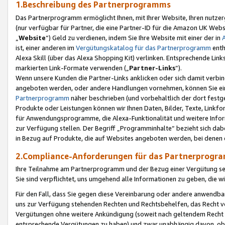
1.Beschreibung des Partnerprogramms
Das Partnerprogramm ermöglicht Ihnen, mit Ihrer Website, Ihren nutzer
(nur verfügbar für Partner, die eine Partner-ID für die Amazon UK We
„
Website
“) Geld zu verdienen, indem Sie Ihre Website mit einer der in
ist, einer anderen im
Vergütungskatalog für das Partnerprogramm
enth
Alexa Skill (über das Alexa Shopping Kit) verlinken. Entsprechende Lin
markierten Link-Formate verwenden („
Partner-Links
“).
Wenn unsere Kunden die Partner-Links anklicken oder sich damit verbi
angeboten werden, oder andere Handlungen vornehmen, können Sie eine
Partnerprogramm
näher beschrieben (und vorbehaltlich der dort festg
Produkte oder Leistungen können wir Ihnen Daten, Bilder, Texte, Linkfo
für Anwendungsprogramme, die Alexa-Funktionalität und weitere Inf
zur Verfügung stellen. Der Begriff „Programminhalte“ bezieht sich dabe
in Bezug auf Produkte, die auf Websites angeboten werden, bei denen 
2.Compliance-Anforderungen für das Partnerprog
Ihre Teilnahme am Partnerprogramm und der Bezug einer Vergütung setz
Sie sind verpflichtet, uns umgehend alle Informationen zu geben, die w
Für den Fall, dass Sie gegen diese Vereinbarung oder andere anwendba
uns zur Verfügung stehenden Rechten und Rechtsbehelfen, das Recht vo
Vergütungen ohne weitere Ankündigung (soweit nach geltendem Recht z
entsprechende Vergütungen zu haben) und zwar unabhängig davon, ob 