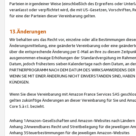
Parteien in irgendeiner Weise (einschließlich des Ergreifens oder Unt
veranlasst oder verpflichtet wird, die mit US-Gesetzen, Vorschriften,
für eine der Parteien dieser Vereinbarung gelten.
13.Änderungen
Wir behalten uns das Recht vor, einzelne oder alle Bestimmungen diese
Änderungsmitteilung, eine geänderte Vereinbarung oder eine geänderte 
über die entsprechende Änderung per E-Mail an Ihre zu diesem Zeitpun
ausgenommen etwaige Erhöhungen der Standardvergütung im Rahmen
Datum, jedoch frühestens sieben Kalendertage nach dem Datum, an de
PARTNERPROGRAMM NACH DEM DATUM DES WIRKSAMWERDENS DER Ä
WENN SIE MIT EINER ÄNDERUNG NICHT EINVERSTANDEN SIND, HABEN S
KÜNDIGEN.
Wenn Sie diese Vereinbarung mit Amazon France Services SAS geschlo
gelten zukünftige Änderungen an dieser Vereinbarung für Sie und Ama
Core S.à r.l. bezieht.
Anhang 1Amazon-Gesellschaften und Amazon-Websites nach Ländern
Anhang 2Anwendbares Recht und Streitbeilegung für die jeweiligen 
Anhang 3Steuerbestimmungen für die jeweiligen Amazon-Websites