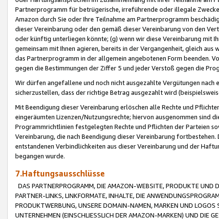
Partnerprogramm für betrügerische, irreführende oder illegale Zwecke
Amazon durch Sie oder Ihre Teilnahme am Partnerprogramm beschädig
dieser Vereinbarung oder den gemäß dieser Vereinbarung von den Vertr
oder künftig unterliegen könnte; (g) wenn wir diese Vereinbarung mit I
gemeinsam mit Ihnen agieren, bereits in der Vergangenheit, gleich aus
das Partnerprogramm in der allgemein angebotenen Form beenden. Vors
gegen die Bestimmungen der Ziffer 5 und jeder Verstoß gegen die Prog
Wir dürfen angefallene und noch nicht ausgezahlte Vergütungen nach 
sicherzustellen, dass der richtige Betrag ausgezahlt wird (beispielsw
Mit Beendigung dieser Vereinbarung erlöschen alle Rechte und Pflichte
eingeräumten Lizenzen/Nutzungsrechte; hiervon ausgenommen sind die in 
Programmrichtlinien festgelegten Rechte und Pflichten der Parteien sow
Vereinbarung, die nach Beendigung dieser Vereinbarung fortbestehen. D
entstandenen Verbindlichkeiten aus dieser Vereinbarung und der Haft
begangen wurde.
7.Haftungsausschlüsse
DAS PARTNERPROGRAMM, DIE AMAZON-WEBSITE, PRODUKTE UND DI
PARTNER-LINKS, LINKFORMATE, INHALTE, DIE ANWENDUNGSPROGR
PRODUKTWERBUNG, UNSERE DOMAIN-NAMEN, MARKEN UND LOGOS S
UNTERNEHMEN (EINSCHLIESSLICH DER AMAZON-MARKEN) UND DIE GE