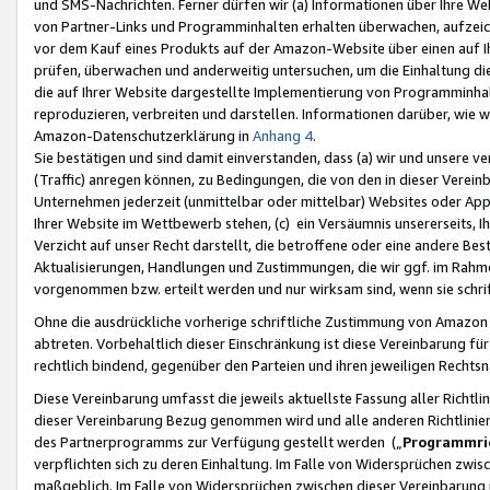
und SMS-Nachrichten. Ferner dürfen wir (a) Informationen über Ihre We
von Partner-Links und Programminhalten erhalten überwachen, aufzei
vor dem Kauf eines Produkts auf der Amazon-Website über einen auf Ih
prüfen, überwachen und anderweitig untersuchen, um die Einhaltung dies
die auf Ihrer Website dargestellte Implementierung von Programminhalt
reproduzieren, verbreiten und darstellen. Informationen darüber, wie w
Amazon-Datenschutzerklärung in
Anhang 4
.
Sie bestätigen und sind damit einverstanden, dass (a) wir und unsere 
(Traffic) anregen können, zu Bedingungen, die von den in dieser Vere
Unternehmen jederzeit (unmittelbar oder mittelbar) Websites oder Appl
Ihrer Website im Wettbewerb stehen, (c) ein Versäumnis unsererseits, I
Verzicht auf unser Recht darstellt, die betroffene oder eine andere B
Aktualisierungen, Handlungen und Zustimmungen, die wir ggf. im Rahme
vorgenommen bzw. erteilt werden und nur wirksam sind, wenn sie schri
Ohne die ausdrückliche vorherige schriftliche Zustimmung von Amazon
abtreten. Vorbehaltlich dieser Einschränkung ist diese Vereinbarung f
rechtlich bindend, gegenüber den Parteien und ihren jeweiligen Rech
Diese Vereinbarung umfasst die jeweils aktuellste Fassung aller Richtli
dieser Vereinbarung Bezug genommen wird und alle anderen Richtlinie
des Partnerprogramms zur Verfügung gestellt werden („
Programmric
verpflichten sich zu deren Einhaltung. Im Falle von Widersprüchen zwi
maßgeblich. Im Falle von Widersprüchen zwischen dieser Vereinbarun