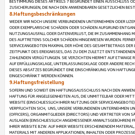
BESTIMMUNG DIESES ARTIKELS 7 BEGRÜNDET EINEN AUSSCHLUSS 
ZUSICHERUNGEN, DIE NACH DEN ANWENDBAREN GESETZLICHEN BE
8.Haftungsbeschränkungen
WEDER WIR NOCH UNSERE VERBUNDENEN UNTERNEHMEN ODER LIZEN
ODER EXEMPLARISCHE SCHÄDEN ODER SCHÄDEN AUFGRUND ENTGANG
NUTZUNGSAUSFALL ODER DATENVERLUST, DIE IM ZUSAMMENHANG MI
DES AUFTRETENS SOLCHER SCHÄDEN HINGEWIESEN WURDEN. FERN
SERVICEANGEBOTEN MAXIMAL DER HÖHE DES GESAMTBETRAGS DER 
ZEITPUNKT DES EREIGNISSES, DAS ZU DEM ZULETZT ENTSTANDENE
ZAHLENDEN VERGÜTUNGEN. SIE VERZICHTEN HIERMIT AUF ETWAIGE 
AUF ERFÜLLUNGSKLAGE, UNTERLASSUNGSKLAGE ODER ANDERE RECHT
DIESES ABSATZES BEGRÜNDET EINE EINSCHRÄNKUNG VON HAFTUNG
EINGESCHRÄNKT WERDEN KÖNNEN.
9.Haftungsfreistellung
SOFERN UND SOWEIT EIN HAFTUNGSAUSSCHLUSS NACH DEN ANWENDB
HAFTUNG FÜR ANGELEGENHEITEN AUS, DIE UNMITTELBAR ODER MITT
WEBSITE (EINSCHLIESSLICH IHRER NUTZUNG DER SERVICEANGEBOTE)
VERPFLICHTEN SICH, UNS, UNSERE VERBUNDENEN UNTERNEHMEN UN
(OFFICERS), ORGANMITGLIEDER (DIRECTORS) UND VERTRETER VON 
AUSLAGEN (EINSCHLIESSLICH ANGEMESSENER ANWALTSGEBÜHREN) FR
IHRER WEBSITE BZW. AUF IHRER WEBSITE ERSCHEINENDEM MATERIAL
MATERIALS MIT ANDEREN APPLIKATIONEN, INHALTEN ODER PROZESSE