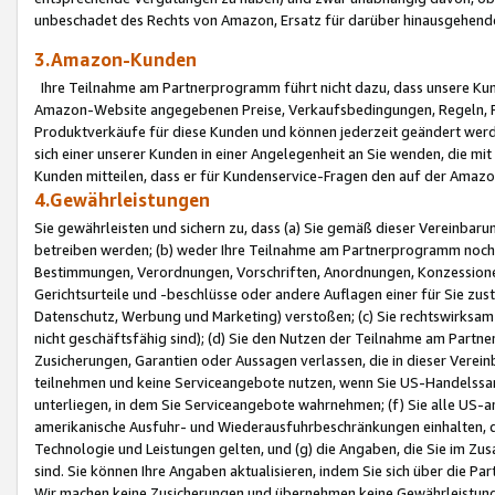
unbeschadet des Rechts von Amazon, Ersatz für darüber hinausgehen
3.Amazon-Kunden
Ihre Teilnahme am Partnerprogramm führt nicht dazu, dass unsere Kun
Amazon-Website angegebenen Preise, Verkaufsbedingungen, Regeln, Ri
Produktverkäufe für diese Kunden und können jederzeit geändert werde
sich einer unserer Kunden in einer Angelegenheit an Sie wenden, die 
Kunden mitteilen, dass er für Kundenservice-Fragen den auf der Ama
4.Gewährleistungen
Sie gewährleisten und sichern zu, dass (a) Sie gemäß dieser Vereinba
betreiben werden; (b) weder Ihre Teilnahme am Partnerprogramm noch d
Bestimmungen, Verordnungen, Vorschriften, Anordnungen, Konzessionen,
Gerichtsurteile und -beschlüsse oder andere Auflagen einer für Sie zu
Datenschutz, Werbung und Marketing) verstoßen; (c) Sie rechtswirksam 
nicht geschäftsfähig sind); (d) Sie den Nutzen der Teilnahme am Partne
Zusicherungen, Garantien oder Aussagen verlassen, die in dieser Verein
teilnehmen und keine Serviceangebote nutzen, wenn Sie US-Handelssa
unterliegen, in dem Sie Serviceangebote wahrnehmen; (f) Sie alle US
amerikanische Ausfuhr- und Wiederausfuhrbeschränkungen einhalten, 
Technologie und Leistungen gelten, und (g) die Angaben, die Sie im 
sind. Sie können Ihre Angaben aktualisieren, indem Sie sich über die 
Wir machen keine Zusicherungen und übernehmen keine Gewährleistun