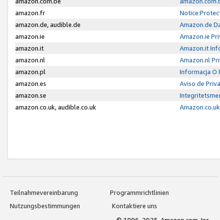
amazon.com.be
amazon.com.b
amazon.fr
Notice:Protec
amazon.de, audible.de
Amazon.de Da
amazon.ie
Amazon.ie Pri
amazon.it
Amazon.it Inf
amazon.nl
Amazon.nl Pri
amazon.pl
Informacja O
amazon.es
Aviso de Priv
amazon.se
Integritetsm
amazon.co.uk, audible.co.uk
Amazon.co.uk 
Teilnahmevereinbarung
Programmrichtlinien
Nutzungsbestimmungen
Kontaktiere uns