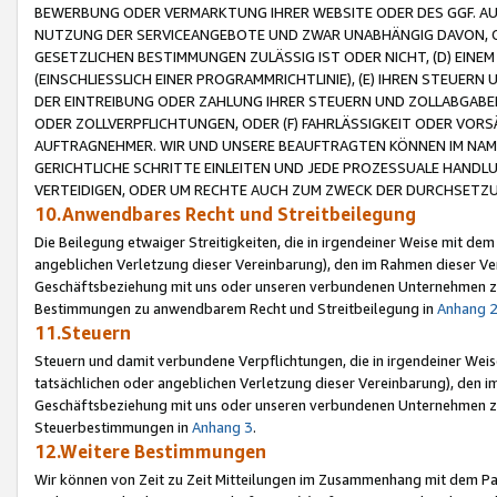
BEWERBUNG ODER VERMARKTUNG IHRER WEBSITE ODER DES GGF. AUF 
NUTZUNG DER SERVICEANGEBOTE UND ZWAR UNABHÄNGIG DAVON, O
GESETZLICHEN BESTIMMUNGEN ZULÄSSIG IST ODER NICHT, (D) EINE
(EINSCHLIESSLICH EINER PROGRAMMRICHTLINIE), (E) IHREN STEUER
DER EINTREIBUNG ODER ZAHLUNG IHRER STEUERN UND ZOLLABGAB
ODER ZOLLVERPFLICHTUNGEN, ODER (F) FAHRLÄSSIGKEIT ODER VORS
AUFTRAGNEHMER. WIR UND UNSERE BEAUFTRAGTEN KÖNNEN IM NAME
GERICHTLICHE SCHRITTE EINLEITEN UND JEDE PROZESSUALE HAND
VERTEIDIGEN, ODER UM RECHTE AUCH ZUM ZWECK DER DURCHSETZU
10.Anwendbares Recht und Streitbeilegung
Die Beilegung etwaiger Streitigkeiten, die in irgendeiner Weise mit de
angeblichen Verletzung dieser Vereinbarung), den im Rahmen dieser Ve
Geschäftsbeziehung mit uns oder unseren verbundenen Unternehmen zu
Bestimmungen zu anwendbarem Recht und Streitbeilegung in
Anhang 
11.Steuern
Steuern und damit verbundene Verpflichtungen, die in irgendeiner Wei
tatsächlichen oder angeblichen Verletzung dieser Vereinbarung), den 
Geschäftsbeziehung mit uns oder unseren verbundenen Unternehmen z
Steuerbestimmungen in
Anhang 3
.
12.Weitere Bestimmungen
Wir können von Zeit zu Zeit Mitteilungen im Zusammenhang mit dem Par