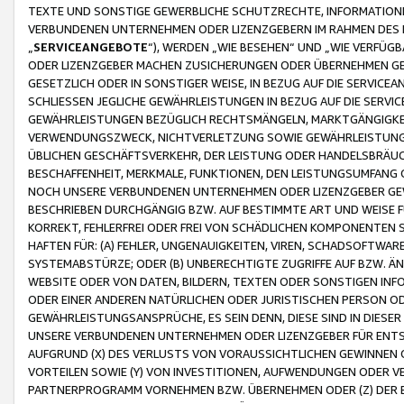
TEXTE UND SONSTIGE GEWERBLICHE SCHUTZRECHTE, INFORMATIONE
VERBUNDENEN UNTERNEHMEN ODER LIZENZGEBERN IM RAHMEN DES
„
SERVICEANGEBOTE
“), WERDEN „WIE BESEHEN“ UND „WIE VERFÜ
ODER LIZENZGEBER MACHEN ZUSICHERUNGEN ODER ÜBERNEHMEN GEW
GESETZLICH ODER IN SONSTIGER WEISE, IN BEZUG AUF DIE SERVI
SCHLIESSEN JEGLICHE GEWÄHRLEISTUNGEN IN BEZUG AUF DIE SERVI
GEWÄHRLEISTUNGEN BEZÜGLICH RECHTSMÄNGELN, MARKTGÄNGIGKEIT
VERWENDUNGSZWECK, NICHTVERLETZUNG SOWIE GEWÄHRLEISTUNGEN 
ÜBLICHEN GESCHÄFTSVERKEHR, DER LEISTUNG ODER HANDELSBRÄUCH
BESCHAFFENHEIT, MERKMALE, FUNKTIONEN, DEN LEISTUNGSUMFANG 
NOCH UNSERE VERBUNDENEN UNTERNEHMEN ODER LIZENZGEBER GEWÄ
BESCHRIEBEN DURCHGÄNGIG BZW. AUF BESTIMMTE ART UND WEISE
KORREKT, FEHLERFREI ODER FREI VON SCHÄDLICHEN KOMPONENTEN
HAFTEN FÜR: (A) FEHLER, UNGENAUIGKEITEN, VIREN, SCHADSOFTW
SYSTEMABSTÜRZE; ODER (B) UNBERECHTIGTE ZUGRIFFE AUF BZW. 
WEBSITE ODER VON DATEN, BILDERN, TEXTEN ODER SONSTIGEN INF
ODER EINER ANDEREN NATÜRLICHEN ODER JURISTISCHEN PERSON OD
GEWÄHRLEISTUNGSANSPRÜCHE, ES SEIN DENN, DIESE SIND IN DIES
UNSERE VERBUNDENEN UNTERNEHMEN ODER LIZENZGEBER FÜR EN
AUFGRUND (X) DES VERLUSTS VON VORAUSSICHTLICHEN GEWINNEN
VORTEILEN SOWIE (Y) VON INVESTITIONEN, AUFWENDUNGEN ODER VE
PARTNERPROGRAMM VORNEHMEN BZW. ÜBERNEHMEN ODER (Z) DER 