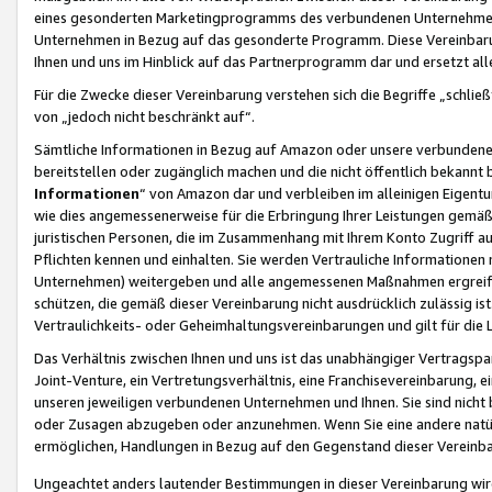
eines gesonderten Marketingprogramms des verbundenen Unternehmens
Unternehmen in Bezug auf das gesonderte Programm. Diese Vereinbarung
Ihnen und uns im Hinblick auf das Partnerprogramm dar und ersetzt al
Für die Zwecke dieser Vereinbarung verstehen sich die Begriffe „schließ
von „jedoch nicht beschränkt auf“.
Sämtliche Informationen in Bezug auf Amazon oder unsere verbunde
bereitstellen oder zugänglich machen und die nicht öffentlich bekannt bz
Informationen
“ von Amazon dar und verbleiben im alleinigen Eigent
wie dies angemessenerweise für die Erbringung Ihrer Leistungen gemäß d
juristischen Personen, die im Zusammenhang mit Ihrem Konto Zugriff au
Pflichten kennen und einhalten. Sie werden Vertrauliche Informationen 
Unternehmen) weitergeben und alle angemessenen Maßnahmen ergreifen
schützen, die gemäß dieser Vereinbarung nicht ausdrücklich zulässig is
Vertraulichkeits- oder Geheimhaltungsvereinbarungen und gilt für die
Das Verhältnis zwischen Ihnen und uns ist das unabhängiger Vertragspa
Joint-Venture, ein Vertretungsverhältnis, eine Franchisevereinbarung, 
unseren jeweiligen verbundenen Unternehmen und Ihnen. Sie sind ni
oder Zusagen abzugeben oder anzunehmen. Wenn Sie eine andere natürli
ermöglichen, Handlungen in Bezug auf den Gegenstand dieser Vereinbar
Ungeachtet anders lautender Bestimmungen in dieser Vereinbarung wird