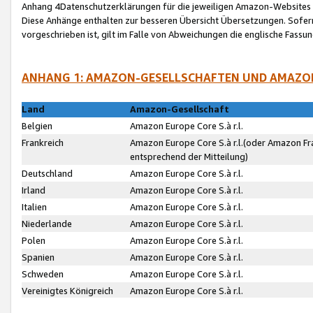
Anhang 4Datenschutzerklärungen für die jeweiligen Amazon-Websites
Diese Anhänge enthalten zur besseren Übersicht Übersetzungen. Sofe
vorgeschrieben ist, gilt im Falle von Abweichungen die englische Fass
ANHANG 1: AMAZON-GESELLSCHAFTEN UND AMAZO
Land
Amazon-Gesellschaft
Belgien
Amazon Europe Core S.à r.l.
Frankreich
Amazon Europe Core S.à r.l.(oder Amazon Fr
entsprechend der Mitteilung)
Deutschland
Amazon Europe Core S.à r.l.
Irland
Amazon Europe Core S.à r.l.
Italien
Amazon Europe Core S.à r.l.
Niederlande
Amazon Europe Core S.à r.l.
Polen
Amazon Europe Core S.à r.l.
Spanien
Amazon Europe Core S.à r.l.
Schweden
Amazon Europe Core S.à r.l.
Vereinigtes Königreich
Amazon Europe Core S.à r.l.