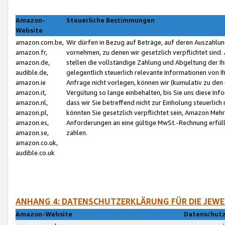
Amazon-
Steuerliche Bestimmungen
Website
amazon.com.be,
Wir dürfen in Bezug auf Beträge, auf deren Auszahlun
amazon.fr,
vornehmen, zu denen wir gesetzlich verpflichtet sind
amazon.de,
stellen die vollständige Zahlung und Abgeltung der 
audible.de,
gelegentlich steuerlich relevante Informationen von I
amazon.ie
Anfrage nicht vorlegen, können wir (kumulativ zu de
amazon.it,
Vergütung so lange einbehalten, bis Sie uns diese Inf
amazon.nl,
dass wir Sie betreffend nicht zur Einholung steuerlich 
amazon.pl,
könnten Sie gesetzlich verpflichtet sein, Amazon Meh
amazon.es,
Anforderungen an eine gültige MwSt.-Rechnung erfüllt
amazon.se,
zahlen.
amazon.co.uk,
audible.co.uk
ANHANG 4: DATENSCHUTZERKLÄRUNG FÜR DIE JEWE
Amazon-Website
Datenschutz