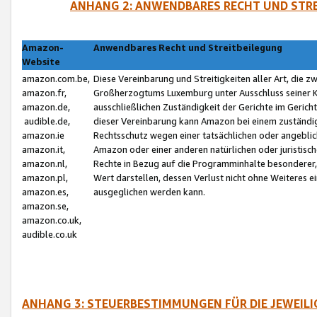
ANHANG 2: ANWENDBARES RECHT UND STRE
Amazon-
Anwendbares Recht und Streitbeilegung
Website
amazon.com.be,
Diese Vereinbarung und Streitigkeiten aller Art, die 
amazon.fr,
Großherzogtums Luxemburg unter Ausschluss seiner Kol
amazon.de,
ausschließlichen Zuständigkeit der Gerichte im Geri
audible.de,
dieser Vereinbarung kann Amazon bei einem zuständig
amazon.ie
Rechtsschutz wegen einer tatsächlichen oder angebli
amazon.it,
Amazon oder einer anderen natürlichen oder juristisc
amazon.nl,
Rechte in Bezug auf die Programminhalte besonderer,
amazon.pl,
Wert darstellen, dessen Verlust nicht ohne Weiteres e
amazon.es,
ausgeglichen werden kann.
amazon.se,
amazon.co.uk,
audible.co.uk
ANHANG 3: STEUERBESTIMMUNGEN FÜR DIE JEWEIL