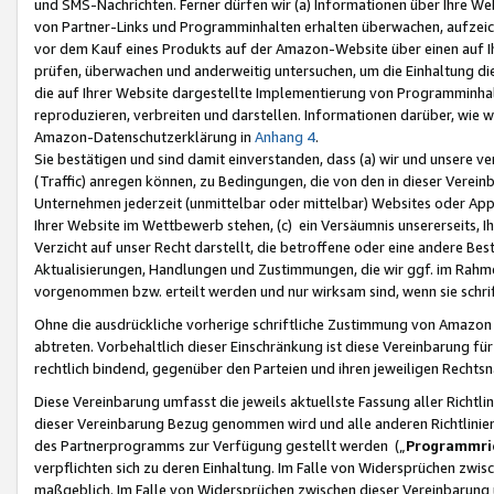
und SMS-Nachrichten. Ferner dürfen wir (a) Informationen über Ihre We
von Partner-Links und Programminhalten erhalten überwachen, aufzei
vor dem Kauf eines Produkts auf der Amazon-Website über einen auf Ih
prüfen, überwachen und anderweitig untersuchen, um die Einhaltung dies
die auf Ihrer Website dargestellte Implementierung von Programminhalt
reproduzieren, verbreiten und darstellen. Informationen darüber, wie w
Amazon-Datenschutzerklärung in
Anhang 4
.
Sie bestätigen und sind damit einverstanden, dass (a) wir und unsere 
(Traffic) anregen können, zu Bedingungen, die von den in dieser Vere
Unternehmen jederzeit (unmittelbar oder mittelbar) Websites oder Appl
Ihrer Website im Wettbewerb stehen, (c) ein Versäumnis unsererseits, I
Verzicht auf unser Recht darstellt, die betroffene oder eine andere B
Aktualisierungen, Handlungen und Zustimmungen, die wir ggf. im Rahme
vorgenommen bzw. erteilt werden und nur wirksam sind, wenn sie schri
Ohne die ausdrückliche vorherige schriftliche Zustimmung von Amazon
abtreten. Vorbehaltlich dieser Einschränkung ist diese Vereinbarung f
rechtlich bindend, gegenüber den Parteien und ihren jeweiligen Rech
Diese Vereinbarung umfasst die jeweils aktuellste Fassung aller Richtli
dieser Vereinbarung Bezug genommen wird und alle anderen Richtlinie
des Partnerprogramms zur Verfügung gestellt werden („
Programmric
verpflichten sich zu deren Einhaltung. Im Falle von Widersprüchen zwi
maßgeblich. Im Falle von Widersprüchen zwischen dieser Vereinbarun