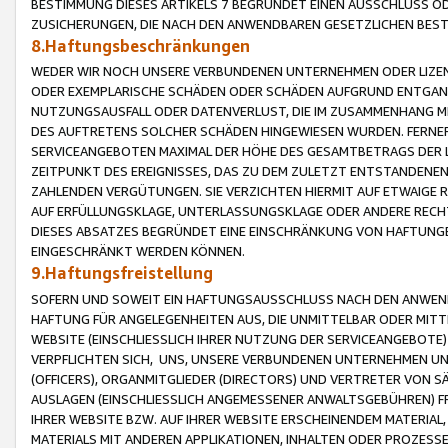
BESTIMMUNG DIESES ARTIKELS 7 BEGRÜNDET EINEN AUSSCHLUSS 
ZUSICHERUNGEN, DIE NACH DEN ANWENDBAREN GESETZLICHEN BE
8.Haftungsbeschränkungen
WEDER WIR NOCH UNSERE VERBUNDENEN UNTERNEHMEN ODER LIZEN
ODER EXEMPLARISCHE SCHÄDEN ODER SCHÄDEN AUFGRUND ENTGANG
NUTZUNGSAUSFALL ODER DATENVERLUST, DIE IM ZUSAMMENHANG MI
DES AUFTRETENS SOLCHER SCHÄDEN HINGEWIESEN WURDEN. FERN
SERVICEANGEBOTEN MAXIMAL DER HÖHE DES GESAMTBETRAGS DER 
ZEITPUNKT DES EREIGNISSES, DAS ZU DEM ZULETZT ENTSTANDENE
ZAHLENDEN VERGÜTUNGEN. SIE VERZICHTEN HIERMIT AUF ETWAIGE 
AUF ERFÜLLUNGSKLAGE, UNTERLASSUNGSKLAGE ODER ANDERE RECHT
DIESES ABSATZES BEGRÜNDET EINE EINSCHRÄNKUNG VON HAFTUNG
EINGESCHRÄNKT WERDEN KÖNNEN.
9.Haftungsfreistellung
SOFERN UND SOWEIT EIN HAFTUNGSAUSSCHLUSS NACH DEN ANWENDB
HAFTUNG FÜR ANGELEGENHEITEN AUS, DIE UNMITTELBAR ODER MITT
WEBSITE (EINSCHLIESSLICH IHRER NUTZUNG DER SERVICEANGEBOTE)
VERPFLICHTEN SICH, UNS, UNSERE VERBUNDENEN UNTERNEHMEN UN
(OFFICERS), ORGANMITGLIEDER (DIRECTORS) UND VERTRETER VON 
AUSLAGEN (EINSCHLIESSLICH ANGEMESSENER ANWALTSGEBÜHREN) FR
IHRER WEBSITE BZW. AUF IHRER WEBSITE ERSCHEINENDEM MATERIAL
MATERIALS MIT ANDEREN APPLIKATIONEN, INHALTEN ODER PROZESSE