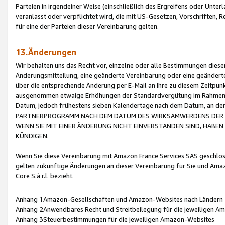
Parteien in irgendeiner Weise (einschließlich des Ergreifens oder Unt
veranlasst oder verpflichtet wird, die mit US-Gesetzen, Vorschriften,
für eine der Parteien dieser Vereinbarung gelten.
13.Änderungen
Wir behalten uns das Recht vor, einzelne oder alle Bestimmungen diese
Änderungsmitteilung, eine geänderte Vereinbarung oder eine geänderte 
über die entsprechende Änderung per E-Mail an Ihre zu diesem Zeitpun
ausgenommen etwaige Erhöhungen der Standardvergütung im Rahmen
Datum, jedoch frühestens sieben Kalendertage nach dem Datum, an de
PARTNERPROGRAMM NACH DEM DATUM DES WIRKSAMWERDENS DER Ä
WENN SIE MIT EINER ÄNDERUNG NICHT EINVERSTANDEN SIND, HABEN S
KÜNDIGEN.
Wenn Sie diese Vereinbarung mit Amazon France Services SAS geschlo
gelten zukünftige Änderungen an dieser Vereinbarung für Sie und Ama
Core S.à r.l. bezieht.
Anhang 1Amazon-Gesellschaften und Amazon-Websites nach Ländern
Anhang 2Anwendbares Recht und Streitbeilegung für die jeweiligen 
Anhang 3Steuerbestimmungen für die jeweiligen Amazon-Websites