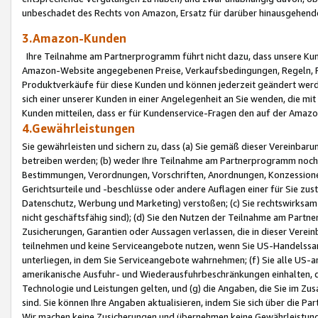
unbeschadet des Rechts von Amazon, Ersatz für darüber hinausgehen
3.Amazon-Kunden
Ihre Teilnahme am Partnerprogramm führt nicht dazu, dass unsere Kun
Amazon-Website angegebenen Preise, Verkaufsbedingungen, Regeln, Ri
Produktverkäufe für diese Kunden und können jederzeit geändert werde
sich einer unserer Kunden in einer Angelegenheit an Sie wenden, die 
Kunden mitteilen, dass er für Kundenservice-Fragen den auf der Ama
4.Gewährleistungen
Sie gewährleisten und sichern zu, dass (a) Sie gemäß dieser Vereinba
betreiben werden; (b) weder Ihre Teilnahme am Partnerprogramm noch d
Bestimmungen, Verordnungen, Vorschriften, Anordnungen, Konzessionen,
Gerichtsurteile und -beschlüsse oder andere Auflagen einer für Sie zu
Datenschutz, Werbung und Marketing) verstoßen; (c) Sie rechtswirksam 
nicht geschäftsfähig sind); (d) Sie den Nutzen der Teilnahme am Partne
Zusicherungen, Garantien oder Aussagen verlassen, die in dieser Verein
teilnehmen und keine Serviceangebote nutzen, wenn Sie US-Handelssa
unterliegen, in dem Sie Serviceangebote wahrnehmen; (f) Sie alle US
amerikanische Ausfuhr- und Wiederausfuhrbeschränkungen einhalten, 
Technologie und Leistungen gelten, und (g) die Angaben, die Sie im 
sind. Sie können Ihre Angaben aktualisieren, indem Sie sich über die 
Wir machen keine Zusicherungen und übernehmen keine Gewährleistun