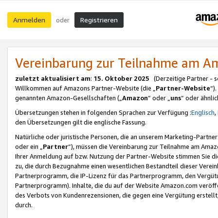
Anmelden
Registrieren
oder
Vereinbarung zur Teilnahme am 
zuletzt aktualisiert am
:
15. Oktober 2025
(Derzeitige Partner - 
Willkommen auf Amazons Partner-Website (die „
Partner-Website
“)
genannten Amazon-Gesellschaften („
Amazon
“ oder „
uns
“ oder ähnli
Übersetzungen stehen in folgenden Sprachen zur Verfügung :
Englisch
,
den Übersetzungen gilt die englische Fassung.
Natürliche oder juristische Personen, die an unserem Marketing-Partn
oder ein „
Partner
“), müssen die Vereinbarung zur Teilnahme am Ama
Ihrer Anmeldung auf bzw. Nutzung der Partner-Website stimmen Sie die
zu, die durch Bezugnahme einen wesentlichen Bestandteil dieser Verei
Partnerprogramm, die IP-Lizenz für das Partnerprogramm, den Vergütu
Partnerprogramm). Inhalte, die du auf der Website Amazon.com veröffe
des Verbots von Kundenrezensionen, die gegen eine Vergütung erstellt, 
durch.