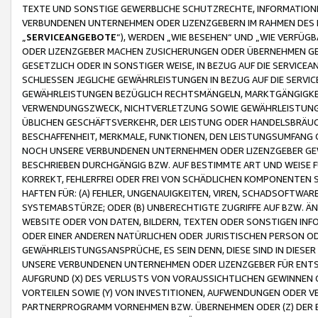
TEXTE UND SONSTIGE GEWERBLICHE SCHUTZRECHTE, INFORMATIONE
VERBUNDENEN UNTERNEHMEN ODER LIZENZGEBERN IM RAHMEN DES
„
SERVICEANGEBOTE
“), WERDEN „WIE BESEHEN“ UND „WIE VERFÜ
ODER LIZENZGEBER MACHEN ZUSICHERUNGEN ODER ÜBERNEHMEN GEW
GESETZLICH ODER IN SONSTIGER WEISE, IN BEZUG AUF DIE SERVI
SCHLIESSEN JEGLICHE GEWÄHRLEISTUNGEN IN BEZUG AUF DIE SERVI
GEWÄHRLEISTUNGEN BEZÜGLICH RECHTSMÄNGELN, MARKTGÄNGIGKEIT
VERWENDUNGSZWECK, NICHTVERLETZUNG SOWIE GEWÄHRLEISTUNGEN 
ÜBLICHEN GESCHÄFTSVERKEHR, DER LEISTUNG ODER HANDELSBRÄUCH
BESCHAFFENHEIT, MERKMALE, FUNKTIONEN, DEN LEISTUNGSUMFANG 
NOCH UNSERE VERBUNDENEN UNTERNEHMEN ODER LIZENZGEBER GEWÄ
BESCHRIEBEN DURCHGÄNGIG BZW. AUF BESTIMMTE ART UND WEISE
KORREKT, FEHLERFREI ODER FREI VON SCHÄDLICHEN KOMPONENTEN
HAFTEN FÜR: (A) FEHLER, UNGENAUIGKEITEN, VIREN, SCHADSOFTW
SYSTEMABSTÜRZE; ODER (B) UNBERECHTIGTE ZUGRIFFE AUF BZW. 
WEBSITE ODER VON DATEN, BILDERN, TEXTEN ODER SONSTIGEN INF
ODER EINER ANDEREN NATÜRLICHEN ODER JURISTISCHEN PERSON OD
GEWÄHRLEISTUNGSANSPRÜCHE, ES SEIN DENN, DIESE SIND IN DIES
UNSERE VERBUNDENEN UNTERNEHMEN ODER LIZENZGEBER FÜR EN
AUFGRUND (X) DES VERLUSTS VON VORAUSSICHTLICHEN GEWINNEN
VORTEILEN SOWIE (Y) VON INVESTITIONEN, AUFWENDUNGEN ODER VE
PARTNERPROGRAMM VORNEHMEN BZW. ÜBERNEHMEN ODER (Z) DER 