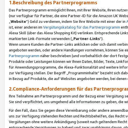
1.Beschreibung des Partnerprogramms
Das Partnerprogramm ermöglicht Ihnen, mit Ihrer Website, Ihren nutzer
(nur verfügbar für Partner, die eine Partner-ID für die Amazon UK We
„
Website
“) Geld zu verdienen, indem Sie Ihre Website mit einer der in
ist, einer anderen im
Vergütungskatalog für das Partnerprogramm
enth
Alexa Skill (über das Alexa Shopping Kit) verlinken. Entsprechende Lin
markierten Link-Formate verwenden („
Partner-Links
“).
Wenn unsere Kunden die Partner-Links anklicken oder sich damit verbi
angeboten werden, oder andere Handlungen vornehmen, können Sie eine
Partnerprogramm
näher beschrieben (und vorbehaltlich der dort festg
Produkte oder Leistungen können wir Ihnen Daten, Bilder, Texte, Linkfo
für Anwendungsprogramme, die Alexa-Funktionalität und weitere Inf
zur Verfügung stellen. Der Begriff „Programminhalte“ bezieht sich dabe
in Bezug auf Produkte, die auf Websites angeboten werden, bei denen 
2.Compliance-Anforderungen für das Partnerprog
Ihre Teilnahme am Partnerprogramm und der Bezug einer Vergütung setz
Sie sind verpflichtet, uns umgehend alle Informationen zu geben, die w
Für den Fall, dass Sie gegen diese Vereinbarung oder andere anwendba
uns zur Verfügung stehenden Rechten und Rechtsbehelfen, das Recht vo
Vergütungen ohne weitere Ankündigung (soweit nach geltendem Recht z
entsprechende Vergütungen zu haben) und zwar unabhängig davon, ob 