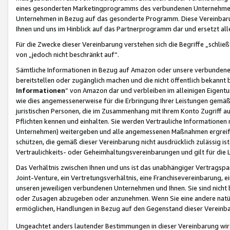
eines gesonderten Marketingprogramms des verbundenen Unternehmens
Unternehmen in Bezug auf das gesonderte Programm. Diese Vereinbarung
Ihnen und uns im Hinblick auf das Partnerprogramm dar und ersetzt al
Für die Zwecke dieser Vereinbarung verstehen sich die Begriffe „schließ
von „jedoch nicht beschränkt auf“.
Sämtliche Informationen in Bezug auf Amazon oder unsere verbunde
bereitstellen oder zugänglich machen und die nicht öffentlich bekannt bz
Informationen
“ von Amazon dar und verbleiben im alleinigen Eigent
wie dies angemessenerweise für die Erbringung Ihrer Leistungen gemäß d
juristischen Personen, die im Zusammenhang mit Ihrem Konto Zugriff au
Pflichten kennen und einhalten. Sie werden Vertrauliche Informationen 
Unternehmen) weitergeben und alle angemessenen Maßnahmen ergreifen
schützen, die gemäß dieser Vereinbarung nicht ausdrücklich zulässig is
Vertraulichkeits- oder Geheimhaltungsvereinbarungen und gilt für die
Das Verhältnis zwischen Ihnen und uns ist das unabhängiger Vertragspa
Joint-Venture, ein Vertretungsverhältnis, eine Franchisevereinbarung, 
unseren jeweiligen verbundenen Unternehmen und Ihnen. Sie sind ni
oder Zusagen abzugeben oder anzunehmen. Wenn Sie eine andere natürli
ermöglichen, Handlungen in Bezug auf den Gegenstand dieser Vereinbar
Ungeachtet anders lautender Bestimmungen in dieser Vereinbarung wird