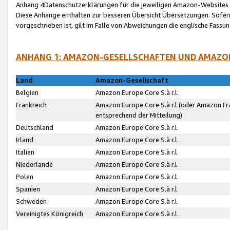
Anhang 4Datenschutzerklärungen für die jeweiligen Amazon-Websites
Diese Anhänge enthalten zur besseren Übersicht Übersetzungen. Sofe
vorgeschrieben ist, gilt im Falle von Abweichungen die englische Fass
ANHANG 1: AMAZON-GESELLSCHAFTEN UND AMAZO
Land
Amazon-Gesellschaft
Belgien
Amazon Europe Core S.à r.l.
Frankreich
Amazon Europe Core S.à r.l.(oder Amazon Fr
entsprechend der Mitteilung)
Deutschland
Amazon Europe Core S.à r.l.
Irland
Amazon Europe Core S.à r.l.
Italien
Amazon Europe Core S.à r.l.
Niederlande
Amazon Europe Core S.à r.l.
Polen
Amazon Europe Core S.à r.l.
Spanien
Amazon Europe Core S.à r.l.
Schweden
Amazon Europe Core S.à r.l.
Vereinigtes Königreich
Amazon Europe Core S.à r.l.