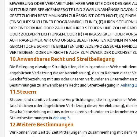
BEWERBUNG ODER VERMARKTUNG IHRER WEBSITE ODER DES GGF. AUF 
NUTZUNG DER SERVICEANGEBOTE UND ZWAR UNABHÄNGIG DAVON, O
GESETZLICHEN BESTIMMUNGEN ZULÄSSIG IST ODER NICHT, (D) EINE
(EINSCHLIESSLICH EINER PROGRAMMRICHTLINIE), (E) IHREN STEUER
DER EINTREIBUNG ODER ZAHLUNG IHRER STEUERN UND ZOLLABGAB
ODER ZOLLVERPFLICHTUNGEN, ODER (F) FAHRLÄSSIGKEIT ODER VORS
AUFTRAGNEHMER. WIR UND UNSERE BEAUFTRAGTEN KÖNNEN IM NAME
GERICHTLICHE SCHRITTE EINLEITEN UND JEDE PROZESSUALE HAND
VERTEIDIGEN, ODER UM RECHTE AUCH ZUM ZWECK DER DURCHSETZU
10.Anwendbares Recht und Streitbeilegung
Die Beilegung etwaiger Streitigkeiten, die in irgendeiner Weise mit de
angeblichen Verletzung dieser Vereinbarung), den im Rahmen dieser Ve
Geschäftsbeziehung mit uns oder unseren verbundenen Unternehmen zu
Bestimmungen zu anwendbarem Recht und Streitbeilegung in
Anhang 
11.Steuern
Steuern und damit verbundene Verpflichtungen, die in irgendeiner Wei
tatsächlichen oder angeblichen Verletzung dieser Vereinbarung), den 
Geschäftsbeziehung mit uns oder unseren verbundenen Unternehmen z
Steuerbestimmungen in
Anhang 3
.
12.Weitere Bestimmungen
Wir können von Zeit zu Zeit Mitteilungen im Zusammenhang mit dem Par