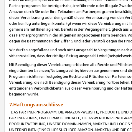
Partnerprogramm für betrügerische, irreführende oder illegale Zwecke
Amazon durch Sie oder Ihre Teilnahme am Partnerprogramm beschädig
dieser Vereinbarung oder den gemäß dieser Vereinbarung von den Vertr
oder künftig unterliegen könnte; (g) wenn wir diese Vereinbarung mit I
gemeinsam mit Ihnen agieren, bereits in der Vergangenheit, gleich aus
das Partnerprogramm in der allgemein angebotenen Form beenden. Vors
gegen die Bestimmungen der Ziffer 5 und jeder Verstoß gegen die Prog
Wir dürfen angefallene und noch nicht ausgezahlte Vergütungen nach 
sicherzustellen, dass der richtige Betrag ausgezahlt wird (beispielsw
Mit Beendigung dieser Vereinbarung erlöschen alle Rechte und Pflichte
eingeräumten Lizenzen/Nutzungsrechte; hiervon ausgenommen sind die in 
Programmrichtlinien festgelegten Rechte und Pflichten der Parteien sow
Vereinbarung, die nach Beendigung dieser Vereinbarung fortbestehen. D
entstandenen Verbindlichkeiten aus dieser Vereinbarung und der Haft
begangen wurde.
7.Haftungsausschlüsse
DAS PARTNERPROGRAMM, DIE AMAZON-WEBSITE, PRODUKTE UND DI
PARTNER-LINKS, LINKFORMATE, INHALTE, DIE ANWENDUNGSPROGR
PRODUKTWERBUNG, UNSERE DOMAIN-NAMEN, MARKEN UND LOGOS S
UNTERNEHMEN (EINSCHLIESSLICH DER AMAZON-MARKEN) UND DIE GE