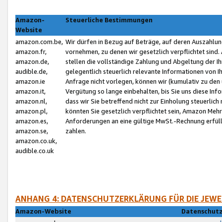
Amazon-
Steuerliche Bestimmungen
Website
amazon.com.be,
Wir dürfen in Bezug auf Beträge, auf deren Auszahlun
amazon.fr,
vornehmen, zu denen wir gesetzlich verpflichtet sind
amazon.de,
stellen die vollständige Zahlung und Abgeltung der 
audible.de,
gelegentlich steuerlich relevante Informationen von I
amazon.ie
Anfrage nicht vorlegen, können wir (kumulativ zu de
amazon.it,
Vergütung so lange einbehalten, bis Sie uns diese Inf
amazon.nl,
dass wir Sie betreffend nicht zur Einholung steuerlich 
amazon.pl,
könnten Sie gesetzlich verpflichtet sein, Amazon Meh
amazon.es,
Anforderungen an eine gültige MwSt.-Rechnung erfüllt
amazon.se,
zahlen.
amazon.co.uk,
audible.co.uk
ANHANG 4: DATENSCHUTZERKLÄRUNG FÜR DIE JEWE
Amazon-Website
Datenschutz