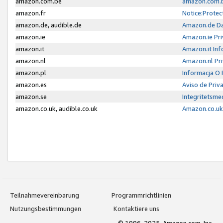
amazon.com.be
amazon.com.b
amazon.fr
Notice:Protec
amazon.de, audible.de
Amazon.de Da
amazon.ie
Amazon.ie Pri
amazon.it
Amazon.it Inf
amazon.nl
Amazon.nl Pri
amazon.pl
Informacja O
amazon.es
Aviso de Priv
amazon.se
Integritetsm
amazon.co.uk, audible.co.uk
Amazon.co.uk 
Teilnahmevereinbarung
Programmrichtlinien
Nutzungsbestimmungen
Kontaktiere uns