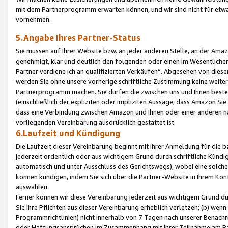
mit dem Partnerprogramm erwarten können, und wir sind nicht für etwa
vornehmen.
5.Angabe Ihres Partner-Status
Sie müssen auf Ihrer Website bzw. an jeder anderen Stelle, an der Am
genehmigt, klar und deutlich den folgenden oder einen im Wesentlichen
Partner verdiene ich an qualifizierten Verkäufen“. Abgesehen von die
werden Sie ohne unsere vorherige schriftliche Zustimmung keine weite
Partnerprogramm machen. Sie dürfen die zwischen uns und Ihnen best
(einschließlich der expliziten oder impliziten Aussage, dass Amazon Si
dass eine Verbindung zwischen Amazon und Ihnen oder einer anderen natü
vorliegenden Vereinbarung ausdrücklich gestattet ist.
6.Laufzeit und Kündigung
Die Laufzeit dieser Vereinbarung beginnt mit Ihrer Anmeldung für die 
jederzeit ordentlich oder aus wichtigem Grund durch schriftliche Kündi
automatisch und unter Ausschluss des Gerichtswegs), wobei eine solch
können kündigen, indem Sie sich über die Partner-Website in Ihrem Ko
auswählen.
Ferner können wir diese Vereinbarung jederzeit aus wichtigem Grund dur
Sie Ihre Pflichten aus dieser Vereinbarung erheblich verletzen; (b) wen
Programmrichtlinien) nicht innerhalb von 7 Tagen nach unserer Benachr
oder Haftungsansprüchen im Zusammenhang mit Ihrer Teilnahme am Pa