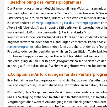
1.Beschreibung des Partnerprogramms
Das Partnerprogramm ermöglicht Ihnen, mit Ihrer Website, Ihren nutzer
(nur verfügbar für Partner, die eine Partner-ID für die Amazon UK We
„
Website
“) Geld zu verdienen, indem Sie Ihre Website mit einer der in
ist, einer anderen im
Vergütungskatalog für das Partnerprogramm
enth
Alexa Skill (über das Alexa Shopping Kit) verlinken. Entsprechende Lin
markierten Link-Formate verwenden („
Partner-Links
“).
Wenn unsere Kunden die Partner-Links anklicken oder sich damit verbi
angeboten werden, oder andere Handlungen vornehmen, können Sie eine
Partnerprogramm
näher beschrieben (und vorbehaltlich der dort festg
Produkte oder Leistungen können wir Ihnen Daten, Bilder, Texte, Linkfo
für Anwendungsprogramme, die Alexa-Funktionalität und weitere Inf
zur Verfügung stellen. Der Begriff „Programminhalte“ bezieht sich dabe
in Bezug auf Produkte, die auf Websites angeboten werden, bei denen 
2.Compliance-Anforderungen für das Partnerprog
Ihre Teilnahme am Partnerprogramm und der Bezug einer Vergütung setz
Sie sind verpflichtet, uns umgehend alle Informationen zu geben, die w
Für den Fall, dass Sie gegen diese Vereinbarung oder andere anwendba
uns zur Verfügung stehenden Rechten und Rechtsbehelfen, das Recht vo
Vergütungen ohne weitere Ankündigung (soweit nach geltendem Recht z
entsprechende Vergütungen zu haben) und zwar unabhängig davon, ob 