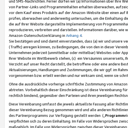
und SMS-Nachrichten. Ferner dürfen wir (a) Informationen über Ihre We
von Partner-Links und Programminhalten erhalten überwachen, aufzei
vor dem Kauf eines Produkts auf der Amazon-Website über einen auf Ih
prüfen, überwachen und anderweitig untersuchen, um die Einhaltung dies
die auf Ihrer Website dargestellte Implementierung von Programminhalt
reproduzieren, verbreiten und darstellen. Informationen darüber, wie w
Amazon-Datenschutzerklärung in
Anhang 4
.
Sie bestätigen und sind damit einverstanden, dass (a) wir und unsere 
(Traffic) anregen können, zu Bedingungen, die von den in dieser Vere
Unternehmen jederzeit (unmittelbar oder mittelbar) Websites oder Appl
Ihrer Website im Wettbewerb stehen, (c) ein Versäumnis unsererseits, I
Verzicht auf unser Recht darstellt, die betroffene oder eine andere B
Aktualisierungen, Handlungen und Zustimmungen, die wir ggf. im Rahme
vorgenommen bzw. erteilt werden und nur wirksam sind, wenn sie schri
Ohne die ausdrückliche vorherige schriftliche Zustimmung von Amazon
abtreten. Vorbehaltlich dieser Einschränkung ist diese Vereinbarung f
rechtlich bindend, gegenüber den Parteien und ihren jeweiligen Rech
Diese Vereinbarung umfasst die jeweils aktuellste Fassung aller Richtli
dieser Vereinbarung Bezug genommen wird und alle anderen Richtlinie
des Partnerprogramms zur Verfügung gestellt werden („
Programmric
verpflichten sich zu deren Einhaltung. Im Falle von Widersprüchen zwi
maßgeblich. Im Falle von Widersprüchen zwischen dieser Vereinbarun