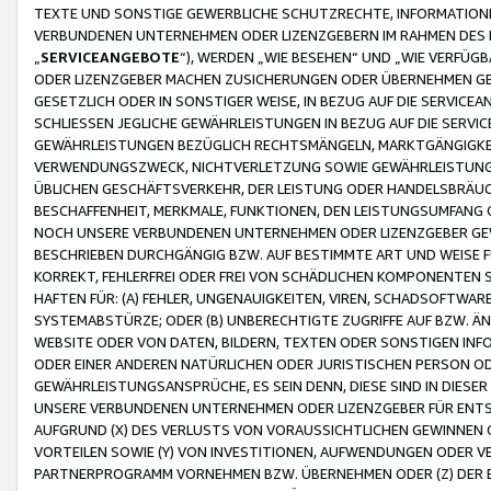
TEXTE UND SONSTIGE GEWERBLICHE SCHUTZRECHTE, INFORMATIONE
VERBUNDENEN UNTERNEHMEN ODER LIZENZGEBERN IM RAHMEN DES
„
SERVICEANGEBOTE
“), WERDEN „WIE BESEHEN“ UND „WIE VERFÜ
ODER LIZENZGEBER MACHEN ZUSICHERUNGEN ODER ÜBERNEHMEN GEW
GESETZLICH ODER IN SONSTIGER WEISE, IN BEZUG AUF DIE SERVI
SCHLIESSEN JEGLICHE GEWÄHRLEISTUNGEN IN BEZUG AUF DIE SERVI
GEWÄHRLEISTUNGEN BEZÜGLICH RECHTSMÄNGELN, MARKTGÄNGIGKEIT
VERWENDUNGSZWECK, NICHTVERLETZUNG SOWIE GEWÄHRLEISTUNGEN 
ÜBLICHEN GESCHÄFTSVERKEHR, DER LEISTUNG ODER HANDELSBRÄUCH
BESCHAFFENHEIT, MERKMALE, FUNKTIONEN, DEN LEISTUNGSUMFANG 
NOCH UNSERE VERBUNDENEN UNTERNEHMEN ODER LIZENZGEBER GEWÄ
BESCHRIEBEN DURCHGÄNGIG BZW. AUF BESTIMMTE ART UND WEISE
KORREKT, FEHLERFREI ODER FREI VON SCHÄDLICHEN KOMPONENTEN
HAFTEN FÜR: (A) FEHLER, UNGENAUIGKEITEN, VIREN, SCHADSOFTW
SYSTEMABSTÜRZE; ODER (B) UNBERECHTIGTE ZUGRIFFE AUF BZW. 
WEBSITE ODER VON DATEN, BILDERN, TEXTEN ODER SONSTIGEN INF
ODER EINER ANDEREN NATÜRLICHEN ODER JURISTISCHEN PERSON OD
GEWÄHRLEISTUNGSANSPRÜCHE, ES SEIN DENN, DIESE SIND IN DIES
UNSERE VERBUNDENEN UNTERNEHMEN ODER LIZENZGEBER FÜR EN
AUFGRUND (X) DES VERLUSTS VON VORAUSSICHTLICHEN GEWINNEN
VORTEILEN SOWIE (Y) VON INVESTITIONEN, AUFWENDUNGEN ODER VE
PARTNERPROGRAMM VORNEHMEN BZW. ÜBERNEHMEN ODER (Z) DER 