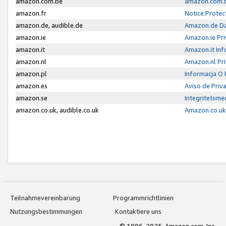
amazon.com.be
amazon.com.b
amazon.fr
Notice:Protec
amazon.de, audible.de
Amazon.de Da
amazon.ie
Amazon.ie Pri
amazon.it
Amazon.it Inf
amazon.nl
Amazon.nl Pri
amazon.pl
Informacja O
amazon.es
Aviso de Priv
amazon.se
Integritetsm
amazon.co.uk, audible.co.uk
Amazon.co.uk 
Teilnahmevereinbarung
Programmrichtlinien
Nutzungsbestimmungen
Kontaktiere uns