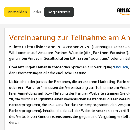
Anmelden
Registrieren
oder
Vereinbarung zur Teilnahme am 
zuletzt aktualisiert am
:
15. Oktober 2025
(Derzeitige Partner - 
Willkommen auf Amazons Partner-Website (die „
Partner-Website
“)
genannten Amazon-Gesellschaften („
Amazon
“ oder „
uns
“ oder ähnli
Übersetzungen stehen in folgenden Sprachen zur Verfügung :
Englisch
,
den Übersetzungen gilt die englische Fassung.
Natürliche oder juristische Personen, die an unserem Marketing-Partn
oder ein „
Partner
“), müssen die Vereinbarung zur Teilnahme am Ama
Ihrer Anmeldung auf bzw. Nutzung der Partner-Website stimmen Sie die
zu, die durch Bezugnahme einen wesentlichen Bestandteil dieser Verei
Partnerprogramm, die IP-Lizenz für das Partnerprogramm, den Vergütu
Partnerprogramm). Inhalte, die du auf der Website Amazon.com veröffe
des Verbots von Kundenrezensionen, die gegen eine Vergütung erstellt, 
durch.