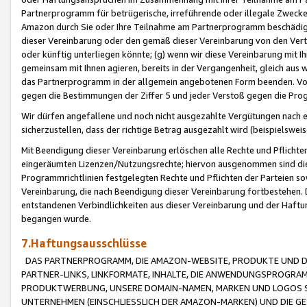
Partnerprogramm für betrügerische, irreführende oder illegale Zwecke
Amazon durch Sie oder Ihre Teilnahme am Partnerprogramm beschädig
dieser Vereinbarung oder den gemäß dieser Vereinbarung von den Vertr
oder künftig unterliegen könnte; (g) wenn wir diese Vereinbarung mit I
gemeinsam mit Ihnen agieren, bereits in der Vergangenheit, gleich aus
das Partnerprogramm in der allgemein angebotenen Form beenden. Vors
gegen die Bestimmungen der Ziffer 5 und jeder Verstoß gegen die Prog
Wir dürfen angefallene und noch nicht ausgezahlte Vergütungen nach 
sicherzustellen, dass der richtige Betrag ausgezahlt wird (beispielsw
Mit Beendigung dieser Vereinbarung erlöschen alle Rechte und Pflichte
eingeräumten Lizenzen/Nutzungsrechte; hiervon ausgenommen sind die in 
Programmrichtlinien festgelegten Rechte und Pflichten der Parteien sow
Vereinbarung, die nach Beendigung dieser Vereinbarung fortbestehen. D
entstandenen Verbindlichkeiten aus dieser Vereinbarung und der Haft
begangen wurde.
7.Haftungsausschlüsse
DAS PARTNERPROGRAMM, DIE AMAZON-WEBSITE, PRODUKTE UND DI
PARTNER-LINKS, LINKFORMATE, INHALTE, DIE ANWENDUNGSPROGR
PRODUKTWERBUNG, UNSERE DOMAIN-NAMEN, MARKEN UND LOGOS S
UNTERNEHMEN (EINSCHLIESSLICH DER AMAZON-MARKEN) UND DIE GE