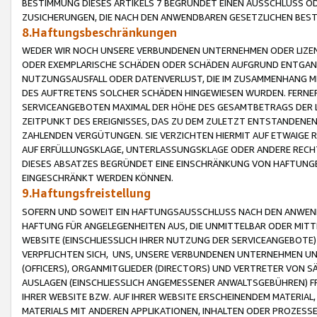
BESTIMMUNG DIESES ARTIKELS 7 BEGRÜNDET EINEN AUSSCHLUSS 
ZUSICHERUNGEN, DIE NACH DEN ANWENDBAREN GESETZLICHEN BE
8.Haftungsbeschränkungen
WEDER WIR NOCH UNSERE VERBUNDENEN UNTERNEHMEN ODER LIZEN
ODER EXEMPLARISCHE SCHÄDEN ODER SCHÄDEN AUFGRUND ENTGANG
NUTZUNGSAUSFALL ODER DATENVERLUST, DIE IM ZUSAMMENHANG MI
DES AUFTRETENS SOLCHER SCHÄDEN HINGEWIESEN WURDEN. FERN
SERVICEANGEBOTEN MAXIMAL DER HÖHE DES GESAMTBETRAGS DER 
ZEITPUNKT DES EREIGNISSES, DAS ZU DEM ZULETZT ENTSTANDENE
ZAHLENDEN VERGÜTUNGEN. SIE VERZICHTEN HIERMIT AUF ETWAIGE 
AUF ERFÜLLUNGSKLAGE, UNTERLASSUNGSKLAGE ODER ANDERE RECHT
DIESES ABSATZES BEGRÜNDET EINE EINSCHRÄNKUNG VON HAFTUNG
EINGESCHRÄNKT WERDEN KÖNNEN.
9.Haftungsfreistellung
SOFERN UND SOWEIT EIN HAFTUNGSAUSSCHLUSS NACH DEN ANWENDB
HAFTUNG FÜR ANGELEGENHEITEN AUS, DIE UNMITTELBAR ODER MITT
WEBSITE (EINSCHLIESSLICH IHRER NUTZUNG DER SERVICEANGEBOTE)
VERPFLICHTEN SICH, UNS, UNSERE VERBUNDENEN UNTERNEHMEN UN
(OFFICERS), ORGANMITGLIEDER (DIRECTORS) UND VERTRETER VON 
AUSLAGEN (EINSCHLIESSLICH ANGEMESSENER ANWALTSGEBÜHREN) FR
IHRER WEBSITE BZW. AUF IHRER WEBSITE ERSCHEINENDEM MATERIAL
MATERIALS MIT ANDEREN APPLIKATIONEN, INHALTEN ODER PROZESSE