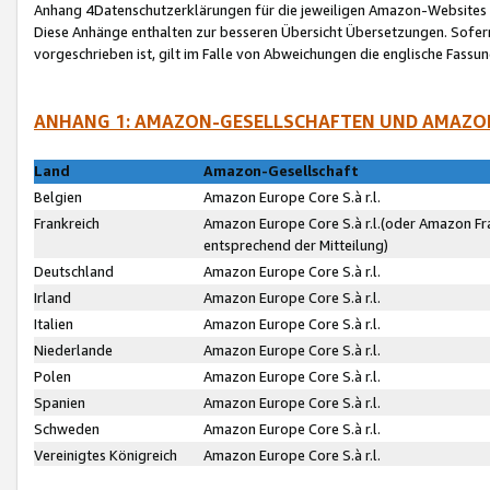
Anhang 4Datenschutzerklärungen für die jeweiligen Amazon-Websites
Diese Anhänge enthalten zur besseren Übersicht Übersetzungen. Sofe
vorgeschrieben ist, gilt im Falle von Abweichungen die englische Fass
ANHANG 1: AMAZON-GESELLSCHAFTEN UND AMAZO
Land
Amazon-Gesellschaft
Belgien
Amazon Europe Core S.à r.l.
Frankreich
Amazon Europe Core S.à r.l.(oder Amazon Fr
entsprechend der Mitteilung)
Deutschland
Amazon Europe Core S.à r.l.
Irland
Amazon Europe Core S.à r.l.
Italien
Amazon Europe Core S.à r.l.
Niederlande
Amazon Europe Core S.à r.l.
Polen
Amazon Europe Core S.à r.l.
Spanien
Amazon Europe Core S.à r.l.
Schweden
Amazon Europe Core S.à r.l.
Vereinigtes Königreich
Amazon Europe Core S.à r.l.