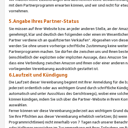
mit dem Partnerprogramm erwarten können, und wir sind nicht für etwa
vornehmen.
5.Angabe Ihres Partner-Status
Sie müssen auf Ihrer Website bzw. an jeder anderen Stelle, an der Am
genehmigt, klar und deutlich den folgenden oder einen im Wesentlichen
Partner verdiene ich an qualifizierten Verkäufen“. Abgesehen von die
werden Sie ohne unsere vorherige schriftliche Zustimmung keine weite
Partnerprogramm machen. Sie dürfen die zwischen uns und Ihnen best
(einschließlich der expliziten oder impliziten Aussage, dass Amazon Si
dass eine Verbindung zwischen Amazon und Ihnen oder einer anderen natü
vorliegenden Vereinbarung ausdrücklich gestattet ist.
6.Laufzeit und Kündigung
Die Laufzeit dieser Vereinbarung beginnt mit Ihrer Anmeldung für die 
jederzeit ordentlich oder aus wichtigem Grund durch schriftliche Kündi
automatisch und unter Ausschluss des Gerichtswegs), wobei eine solch
können kündigen, indem Sie sich über die Partner-Website in Ihrem Ko
auswählen.
Ferner können wir diese Vereinbarung jederzeit aus wichtigem Grund dur
Sie Ihre Pflichten aus dieser Vereinbarung erheblich verletzen; (b) wen
Programmrichtlinien) nicht innerhalb von 7 Tagen nach unserer Benachr
oder Haftungsansprüchen im Zusammenhang mit Ihrer Teilnahme am Pa