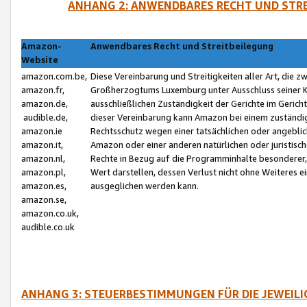
ANHANG 2: ANWENDBARES RECHT UND STRE
Amazon-
Anwendbares Recht und Streitbeilegung
Website
amazon.com.be,
Diese Vereinbarung und Streitigkeiten aller Art, die 
amazon.fr,
Großherzogtums Luxemburg unter Ausschluss seiner Kol
amazon.de,
ausschließlichen Zuständigkeit der Gerichte im Geri
audible.de,
dieser Vereinbarung kann Amazon bei einem zuständig
amazon.ie
Rechtsschutz wegen einer tatsächlichen oder angebli
amazon.it,
Amazon oder einer anderen natürlichen oder juristisc
amazon.nl,
Rechte in Bezug auf die Programminhalte besonderer,
amazon.pl,
Wert darstellen, dessen Verlust nicht ohne Weiteres e
amazon.es,
ausgeglichen werden kann.
amazon.se,
amazon.co.uk,
audible.co.uk
ANHANG 3: STEUERBESTIMMUNGEN FÜR DIE JEWEIL