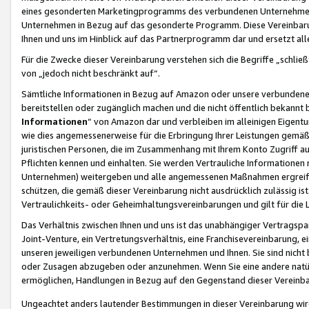
eines gesonderten Marketingprogramms des verbundenen Unternehmens
Unternehmen in Bezug auf das gesonderte Programm. Diese Vereinbarung
Ihnen und uns im Hinblick auf das Partnerprogramm dar und ersetzt al
Für die Zwecke dieser Vereinbarung verstehen sich die Begriffe „schließ
von „jedoch nicht beschränkt auf“.
Sämtliche Informationen in Bezug auf Amazon oder unsere verbunde
bereitstellen oder zugänglich machen und die nicht öffentlich bekannt bz
Informationen
“ von Amazon dar und verbleiben im alleinigen Eigent
wie dies angemessenerweise für die Erbringung Ihrer Leistungen gemäß d
juristischen Personen, die im Zusammenhang mit Ihrem Konto Zugriff au
Pflichten kennen und einhalten. Sie werden Vertrauliche Informationen 
Unternehmen) weitergeben und alle angemessenen Maßnahmen ergreifen
schützen, die gemäß dieser Vereinbarung nicht ausdrücklich zulässig is
Vertraulichkeits- oder Geheimhaltungsvereinbarungen und gilt für die
Das Verhältnis zwischen Ihnen und uns ist das unabhängiger Vertragspa
Joint-Venture, ein Vertretungsverhältnis, eine Franchisevereinbarung, 
unseren jeweiligen verbundenen Unternehmen und Ihnen. Sie sind ni
oder Zusagen abzugeben oder anzunehmen. Wenn Sie eine andere natürli
ermöglichen, Handlungen in Bezug auf den Gegenstand dieser Vereinbar
Ungeachtet anders lautender Bestimmungen in dieser Vereinbarung wird