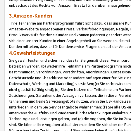
unbeschadet des Rechts von Amazon, Ersatz für darüber hinausgehen
3.Amazon-Kunden
Ihre Teilnahme am Partnerprogramm führt nicht dazu, dass unsere Kun
Amazon-Website angegebenen Preise, Verkaufsbedingungen, Regeln, Ri
Produktverkäufe für diese Kunden und können jederzeit geändert werde
sich einer unserer Kunden in einer Angelegenheit an Sie wenden, die 
Kunden mitteilen, dass er für Kundenservice-Fragen den auf der Ama
4.Gewährleistungen
Sie gewährleisten und sichern zu, dass (a) Sie gemäß dieser Vereinba
betreiben werden; (b) weder Ihre Teilnahme am Partnerprogramm noch d
Bestimmungen, Verordnungen, Vorschriften, Anordnungen, Konzessionen,
Gerichtsurteile und -beschlüsse oder andere Auflagen einer für Sie zu
Datenschutz, Werbung und Marketing) verstoßen; (c) Sie rechtswirksam 
nicht geschäftsfähig sind); (d) Sie den Nutzen der Teilnahme am Partne
Zusicherungen, Garantien oder Aussagen verlassen, die in dieser Verein
teilnehmen und keine Serviceangebote nutzen, wenn Sie US-Handelssa
unterliegen, in dem Sie Serviceangebote wahrnehmen; (f) Sie alle US
amerikanische Ausfuhr- und Wiederausfuhrbeschränkungen einhalten, 
Technologie und Leistungen gelten, und (g) die Angaben, die Sie im 
sind. Sie können Ihre Angaben aktualisieren, indem Sie sich über die 
Wir machen keine Zusicherungen und übernehmen keine Gewährleistun