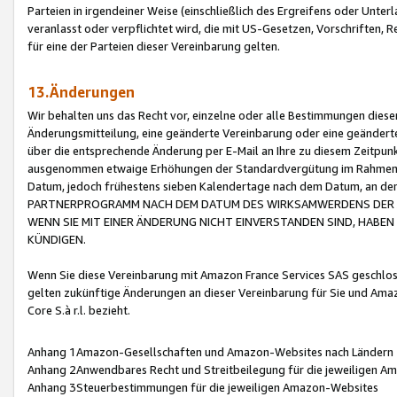
Parteien in irgendeiner Weise (einschließlich des Ergreifens oder Unt
veranlasst oder verpflichtet wird, die mit US-Gesetzen, Vorschriften,
für eine der Parteien dieser Vereinbarung gelten.
13.Änderungen
Wir behalten uns das Recht vor, einzelne oder alle Bestimmungen diese
Änderungsmitteilung, eine geänderte Vereinbarung oder eine geänderte 
über die entsprechende Änderung per E-Mail an Ihre zu diesem Zeitpun
ausgenommen etwaige Erhöhungen der Standardvergütung im Rahmen
Datum, jedoch frühestens sieben Kalendertage nach dem Datum, an de
PARTNERPROGRAMM NACH DEM DATUM DES WIRKSAMWERDENS DER Ä
WENN SIE MIT EINER ÄNDERUNG NICHT EINVERSTANDEN SIND, HABEN S
KÜNDIGEN.
Wenn Sie diese Vereinbarung mit Amazon France Services SAS geschlo
gelten zukünftige Änderungen an dieser Vereinbarung für Sie und Ama
Core S.à r.l. bezieht.
Anhang 1Amazon-Gesellschaften und Amazon-Websites nach Ländern
Anhang 2Anwendbares Recht und Streitbeilegung für die jeweiligen 
Anhang 3Steuerbestimmungen für die jeweiligen Amazon-Websites