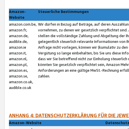
Amazon-
Steuerliche Bestimmungen
Website
amazon.com.be,
Wir dürfen in Bezug auf Beträge, auf deren Auszahlun
amazon.fr,
vornehmen, zu denen wir gesetzlich verpflichtet sind
amazon.de,
stellen die vollständige Zahlung und Abgeltung der 
audible.de,
gelegentlich steuerlich relevante Informationen von I
amazon.ie
Anfrage nicht vorlegen, können wir (kumulativ zu de
amazon.it,
Vergütung so lange einbehalten, bis Sie uns diese Inf
amazon.nl,
dass wir Sie betreffend nicht zur Einholung steuerlich 
amazon.pl,
könnten Sie gesetzlich verpflichtet sein, Amazon Meh
amazon.es,
Anforderungen an eine gültige MwSt.-Rechnung erfüllt
amazon.se,
zahlen.
amazon.co.uk,
audible.co.uk
ANHANG 4: DATENSCHUTZERKLÄRUNG FÜR DIE JEWE
Amazon-Website
Datenschutz