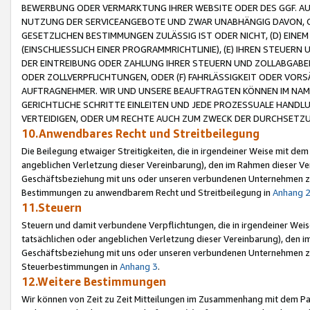
BEWERBUNG ODER VERMARKTUNG IHRER WEBSITE ODER DES GGF. AUF 
NUTZUNG DER SERVICEANGEBOTE UND ZWAR UNABHÄNGIG DAVON, O
GESETZLICHEN BESTIMMUNGEN ZULÄSSIG IST ODER NICHT, (D) EINE
(EINSCHLIESSLICH EINER PROGRAMMRICHTLINIE), (E) IHREN STEUER
DER EINTREIBUNG ODER ZAHLUNG IHRER STEUERN UND ZOLLABGAB
ODER ZOLLVERPFLICHTUNGEN, ODER (F) FAHRLÄSSIGKEIT ODER VORS
AUFTRAGNEHMER. WIR UND UNSERE BEAUFTRAGTEN KÖNNEN IM NAME
GERICHTLICHE SCHRITTE EINLEITEN UND JEDE PROZESSUALE HAND
VERTEIDIGEN, ODER UM RECHTE AUCH ZUM ZWECK DER DURCHSETZU
10.Anwendbares Recht und Streitbeilegung
Die Beilegung etwaiger Streitigkeiten, die in irgendeiner Weise mit de
angeblichen Verletzung dieser Vereinbarung), den im Rahmen dieser Ve
Geschäftsbeziehung mit uns oder unseren verbundenen Unternehmen zu
Bestimmungen zu anwendbarem Recht und Streitbeilegung in
Anhang 
11.Steuern
Steuern und damit verbundene Verpflichtungen, die in irgendeiner Wei
tatsächlichen oder angeblichen Verletzung dieser Vereinbarung), den 
Geschäftsbeziehung mit uns oder unseren verbundenen Unternehmen z
Steuerbestimmungen in
Anhang 3
.
12.Weitere Bestimmungen
Wir können von Zeit zu Zeit Mitteilungen im Zusammenhang mit dem Par